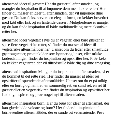
aftensmad ideer til gæster: Har du gæster til aftensmaden, og
mangler du inspiration til at imponere dem med lækre retter? Her
finder du masser af idéer til aftensmaden, der vil imponere dine
gæster. Du kan f.eks. servere en elegant forret, en lækker hovedret
med kød eller fisk og en fristende dessert. Mulighederne er mange,
og du kan finde inspiration til både traditionelle og mere eksotiske
retter her.
aftensmad ideer vegetar: Hvis du er vegetar, eller bare ønsker at
spise flere vegetariske retter, så finder du masser af idéer til
vegetariske aftensmåltider her. Uanset om du leder efter smagfulde
grøntsagsretter, proteinkilder som bønner og linser, eller måske
køderstatninger, finder du inspiration og opskrifter her. Prøv f.eks.
en lækker vegetarret, der vil tilfredsstille både dig og dine smagsløg.
aftensmad inspiration: Mangler du inspiration til aftensmaden, så er
du kommet til det rette sted. Her finder du masser af idéer og
opskrifter til spændende aftensmåltider. Uanset om du er på udkig
efter en hurtig og nem ret, en sommerlig ret, en sund ret, en ret til
gæster eller en vegetarisk ret, finder du inspiration og opskrifter her.
Lad dig inspirere og prøv noget nyt til aftensmaden.
aftensmad inspiration børn: Har du brug for idéer til aftensmad, der
kan glæde både voksne og børn? Her finder du inspiration til
børnevenlige aftensmåltider, der er sunde og velsmagende. Prøv