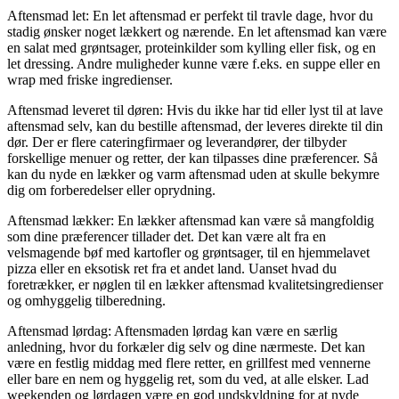
Aftensmad let: En let aftensmad er perfekt til travle dage, hvor du
stadig ønsker noget lækkert og nærende. En let aftensmad kan være
en salat med grøntsager, proteinkilder som kylling eller fisk, og en
let dressing. Andre muligheder kunne være f.eks. en suppe eller en
wrap med friske ingredienser.
Aftensmad leveret til døren: Hvis du ikke har tid eller lyst til at lave
aftensmad selv, kan du bestille aftensmad, der leveres direkte til din
dør. Der er flere cateringfirmaer og leverandører, der tilbyder
forskellige menuer og retter, der kan tilpasses dine præferencer. Så
kan du nyde en lækker og varm aftensmad uden at skulle bekymre
dig om forberedelser eller oprydning.
Aftensmad lækker: En lækker aftensmad kan være så mangfoldig
som dine præferencer tillader det. Det kan være alt fra en
velsmagende bøf med kartofler og grøntsager, til en hjemmelavet
pizza eller en eksotisk ret fra et andet land. Uanset hvad du
foretrækker, er nøglen til en lækker aftensmad kvalitetsingredienser
og omhyggelig tilberedning.
Aftensmad lørdag: Aftensmaden lørdag kan være en særlig
anledning, hvor du forkæler dig selv og dine nærmeste. Det kan
være en festlig middag med flere retter, en grillfest med vennerne
eller bare en nem og hyggelig ret, som du ved, at alle elsker. Lad
weekenden og lørdagen være en god undskyldning for at nyde