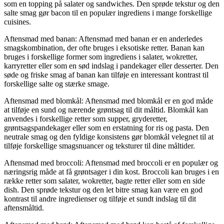
som en topping på salater og sandwiches. Den sprøde tekstur og den
salte smag gør bacon til en populær ingrediens i mange forskellige
cuisines.
Aftensmad med banan: Aftensmad med banan er en anderledes
smagskombination, der ofte bruges i eksotiske retter. Banan kan
bruges i forskellige former som ingrediens i salater, wokretter,
karryretter eller som en sød indslag i pandekager eller desserter. Den
søde og friske smag af banan kan tilføje en interessant kontrast til
forskellige salte og stærke smage.
Aftensmad med blomkål: Aftensmad med blomkål er en god måde
at tilføje en sund og nærende grøntsag til dit måltid. Blomkål kan
anvendes i forskellige retter som supper, gryderetter,
grøntsagspandekager eller som en erstatning for ris og pasta. Den
neutrale smag og den fyldige konsistens gør blomkål velegnet til at
tilføje forskellige smagsnuancer og teksturer til dine måltider.
Aftensmad med broccoli: Aftensmad med broccoli er en populær og
næringsrig måde at få grøntsager i din kost. Broccoli kan bruges i en
række retter som salater, wokretter, bagte retter eller som en side
dish. Den sprøde tekstur og den let bitre smag kan være en god
kontrast til andre ingredienser og tilføje et sundt indslag til dit
aftensmåltid.