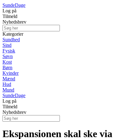
Sunde
Dage
Log på
Tilmeld
Nyhedsbrev
Kategorier
Sundhed
Sind
Fysisk
Søvn
Kost
Børn
Kvinder
Mænd
Hud
Mund
Sunde
Dage
Log på
Tilmeld
Nyhedsbrev
Ekspansionen skal ske via