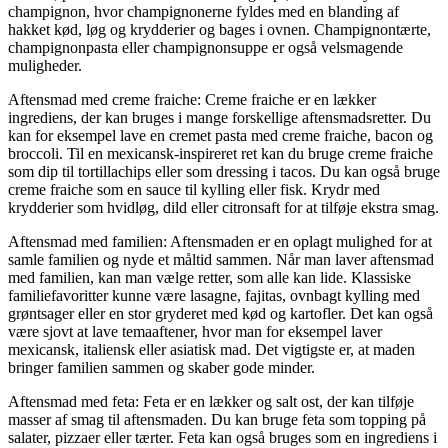
champignon, hvor champignonerne fyldes med en blanding af
hakket kød, løg og krydderier og bages i ovnen. Champignontærte,
champignonpasta eller champignonsuppe er også velsmagende
muligheder.
Aftensmad med creme fraiche: Creme fraiche er en lækker
ingrediens, der kan bruges i mange forskellige aftensmadsretter. Du
kan for eksempel lave en cremet pasta med creme fraiche, bacon og
broccoli. Til en mexicansk-inspireret ret kan du bruge creme fraiche
som dip til tortillachips eller som dressing i tacos. Du kan også bruge
creme fraiche som en sauce til kylling eller fisk. Krydr med
krydderier som hvidløg, dild eller citronsaft for at tilføje ekstra smag.
Aftensmad med familien: Aftensmaden er en oplagt mulighed for at
samle familien og nyde et måltid sammen. Når man laver aftensmad
med familien, kan man vælge retter, som alle kan lide. Klassiske
familiefavoritter kunne være lasagne, fajitas, ovnbagt kylling med
grøntsager eller en stor gryderet med kød og kartofler. Det kan også
være sjovt at lave temaaftener, hvor man for eksempel laver
mexicansk, italiensk eller asiatisk mad. Det vigtigste er, at maden
bringer familien sammen og skaber gode minder.
Aftensmad med feta: Feta er en lækker og salt ost, der kan tilføje
masser af smag til aftensmaden. Du kan bruge feta som topping på
salater, pizzaer eller tærter. Feta kan også bruges som en ingrediens i