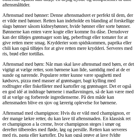
aftensmåltider.
Aftensmad med bønner: Denne aftensmadsret er perfekt til dem, der
er vilde med bønner. Retten kan indeholde en blanding af forskellige
slags bønner såsom kidneybønner, hvide bønner eller sorte bønner.
Bønnerne kan enten være kogte eller komme fra dåse. Derudover
kan der tilføjes grøntsager som løg, peberfrugt eller tomater for at
give retten mere smag. Krydderier som spidskommen, paprika eller
chili kan også tilføjes for at give retten mere krydderi. Serveres med
ris, brød eller tortillas.
Aftensmad med børn: Når man skal lave aftensmad med børn, er det
vigtigt at vælge retter, som børnene kan lide, samtidig med at de er
sunde og nærende. Populære retter kunne være spaghetti med
kødsovs, pizza med masser af grøntsager, bagt kylling med
rodfrugter eller fiskefileter med kartofler og grøntsager. Det er også
en god idé at inddrage børnene i madlavningen, så de kan være med
til at vælge og forberede ingredienserne. På den måde kan
aftensmaden blive en sjov og lærerig oplevelse for børnene.
Aftensmad med champignon: Hvis du er vild med champignon, er
der mange lækre retter, du kan lave til aftensmaden. En klassisk ret
er champignon a la creme, hvor champignon steges i smør og
derefter tilberedes med fløde, løg og persille. Retten kan serveres
med ris, pasta eller kartofler. Du kan også prøve at lave fyldte