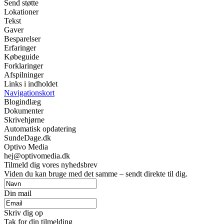
Send støtte
Lokationer
Tekst
Gaver
Besparelser
Erfaringer
Købeguide
Forklaringer
Afspilninger
Links i indholdet
Navigationskort
Blogindlæg
Dokumenter
Skrivehjørne
Automatisk opdatering
SundeDage.dk
Optivo Media
hej@optivomedia.dk
Tilmeld dig vores nyhedsbrev
Viden du kan bruge med det samme – sendt direkte til dig.
Din mail
Skriv dig op
Tak for din tilmelding