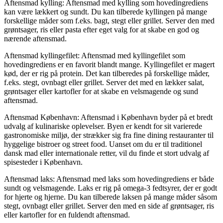
Aftensmad kylling: Aftensmad med kylling som hovedingrediens
kan være lækkert og sundt. Du kan tilberede kyllingen på mange
forskellige måder som f.eks. bagt, stegt eller grillet. Server den med
grøntsager, ris eller pasta efter eget valg for at skabe en god og
nærende aftensmad.
Aftensmad kyllingefilet: Aftensmad med kyllingefilet som
hovedingrediens er en favorit blandt mange. Kyllingefilet er magert
kød, der er rig på protein. Det kan tilberedes på forskellige måder,
f.eks. stegt, ovnbagt eller grillet. Server det med en lækker salat,
grøntsager eller kartofler for at skabe en velsmagende og sund
aftensmad.
Aftensmad København: Aftensmad i København byder på et bredt
udvalg af kulinariske oplevelser. Byen er kendt for sit varierede
gastronomiske miljø, der strækker sig fra fine dining restauranter til
hyggelige bistroer og street food. Uanset om du er til traditionel
dansk mad eller internationale retter, vil du finde et stort udvalg af
spisesteder i København.
Aftensmad laks: Aftensmad med laks som hovedingrediens er både
sundt og velsmagende. Laks er rig på omega-3 fedtsyrer, der er godt
for hjerte og hjerne. Du kan tilberede laksen på mange måder såsom
stegt, ovnbagt eller grillet. Server den med en side af grøntsager, ris
eller kartofler for en fuldendt aftensmad.