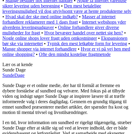
•
Mange bestiller hos internet handler
•
Nogle få internet varehuse
sikrer levering uden beregning
•
Den mest betalelige
leveringsmulighed vil dog utvivlsomt være at hente produkterne selv
•
Hvad skal der ske med online indkøb?
•
Masser af internet
forhandlere reklamerer med 1 dags fragt
•
Internet webshops yder
alverdens leveringsudgaver
•
Online forhandlere giver diverse
muligheder for fragt
•
Hvor bevæger handel over nettet sig hen?
•
Nogle online shops lover fragt uden omkostninger
•
Ekspansionen
bør ske via internettet
•
Typisk den mest letkøbte form for levering
•
Mange shopper via internet forhandlere
•
Hvor er vi på vej hen med
online shopping?
•
Ofte den mindst kostelige fragtmetode
Lær os at kende
Sunde Dage
Sunde
Dage
Sunde Dage er et online medie, der har til formål at fremme en
dybere forståelse af sundhed og velvære. Med fokus på at tilbyde
viden og indsigt søger Sunde Dage at inspirere læsere til at træffe
informerede valg i deres dagligdag. Gennem en grundig tilgang til
emnet sundhed præsenterer mediet artikler, der spænder fra kost og
motion til mental trivsel og livsstilsændringer.
I en tid, hvor information om sundhed er rigeligt tilgængelig, stræber
Sunde Dage efter at skille sig ud ved at levere indhold, der er både
evidensbaseret og letforståeligt. Ved at samarbejde med eksperter