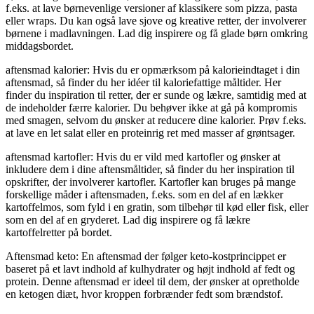
f.eks. at lave børnevenlige versioner af klassikere som pizza, pasta
eller wraps. Du kan også lave sjove og kreative retter, der involverer
børnene i madlavningen. Lad dig inspirere og få glade børn omkring
middagsbordet.
aftensmad kalorier: Hvis du er opmærksom på kalorieindtaget i din
aftensmad, så finder du her idéer til kaloriefattige måltider. Her
finder du inspiration til retter, der er sunde og lækre, samtidig med at
de indeholder færre kalorier. Du behøver ikke at gå på kompromis
med smagen, selvom du ønsker at reducere dine kalorier. Prøv f.eks.
at lave en let salat eller en proteinrig ret med masser af grøntsager.
aftensmad kartofler: Hvis du er vild med kartofler og ønsker at
inkludere dem i dine aftensmåltider, så finder du her inspiration til
opskrifter, der involverer kartofler. Kartofler kan bruges på mange
forskellige måder i aftensmaden, f.eks. som en del af en lækker
kartoffelmos, som fyld i en gratin, som tilbehør til kød eller fisk, eller
som en del af en gryderet. Lad dig inspirere og få lækre
kartoffelretter på bordet.
Aftensmad keto: En aftensmad der følger keto-kostprincippet er
baseret på et lavt indhold af kulhydrater og højt indhold af fedt og
protein. Denne aftensmad er ideel til dem, der ønsker at opretholde
en ketogen diæt, hvor kroppen forbrænder fedt som brændstof.