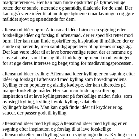
madpræferencer. Her kan man finde opskrifter på børnevenlige
retter, der er sunde, nærende og samtidig tiltalende for de små. Der
kan også være idéer til at inddrage børnene i madlavningen og gøre
måltidet sjovt og spændende for dem.
aftensmad idéer børn: Aftensmad idéer børn er en søgning efter
forskellige idéer og forslag til aftensmad, der er specifikt rettet mod
børn. Her kan man finde opskrifter og inspiration til måltider, der er
sunde og nærende, men samtidig appellerer til børnenes smagsløg.
Der kan være idéer til at lave børnevenlige retter, der er nemme og
sjove at spise, samt forslag til at inddrage børnene i madlavningen
for at øge deres interesse og begejstring for madlavningsprocessen.
aftensmad ideer kylling: Aftensmad ideer kylling er en søgning efter
idéer og forslag til aftensmad med kylling som hovedingrediens.
Kylling er en populær og alsidig kødtype, der kan tilberedes på
mange forskellige måder. Her kan man finde opskrifter og
inspiration til at lave kyllingeretter på forskellige måder, f.eks. som
ovnstegt kylling, kylling i wok, kyllingesalat eller
kyllingefrikadeller. Man kan også finde idéer til krydderier og
saucer, der passer godt til kylling.
aftensmad ideer med kylling: Aftensmad ideer med kylling er en
søgning efter inspiration og forslag til at lave forskellige
aftensmadsretter med kylling som en vigtig ingrediens. Kylling er en