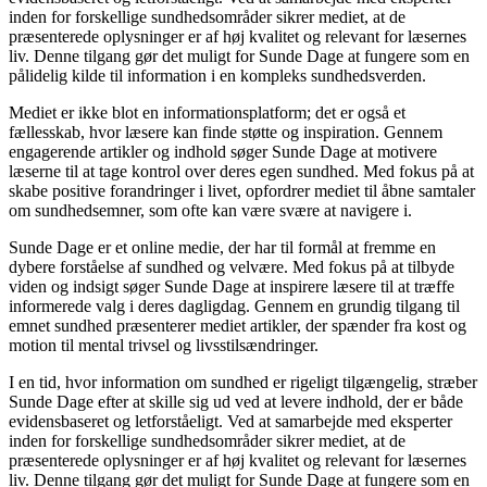
inden for forskellige sundhedsområder sikrer mediet, at de
præsenterede oplysninger er af høj kvalitet og relevant for læsernes
liv. Denne tilgang gør det muligt for Sunde Dage at fungere som en
pålidelig kilde til information i en kompleks sundhedsverden.
Mediet er ikke blot en informationsplatform; det er også et
fællesskab, hvor læsere kan finde støtte og inspiration. Gennem
engagerende artikler og indhold søger Sunde Dage at motivere
læserne til at tage kontrol over deres egen sundhed. Med fokus på at
skabe positive forandringer i livet, opfordrer mediet til åbne samtaler
om sundhedsemner, som ofte kan være svære at navigere i.
Sunde Dage er et online medie, der har til formål at fremme en
dybere forståelse af sundhed og velvære. Med fokus på at tilbyde
viden og indsigt søger Sunde Dage at inspirere læsere til at træffe
informerede valg i deres dagligdag. Gennem en grundig tilgang til
emnet sundhed præsenterer mediet artikler, der spænder fra kost og
motion til mental trivsel og livsstilsændringer.
I en tid, hvor information om sundhed er rigeligt tilgængelig, stræber
Sunde Dage efter at skille sig ud ved at levere indhold, der er både
evidensbaseret og letforståeligt. Ved at samarbejde med eksperter
inden for forskellige sundhedsområder sikrer mediet, at de
præsenterede oplysninger er af høj kvalitet og relevant for læsernes
liv. Denne tilgang gør det muligt for Sunde Dage at fungere som en