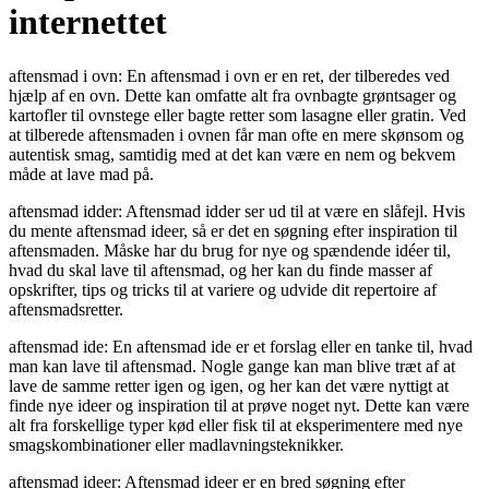
internettet
aftensmad i ovn: En aftensmad i ovn er en ret, der tilberedes ved
hjælp af en ovn. Dette kan omfatte alt fra ovnbagte grøntsager og
kartofler til ovnstege eller bagte retter som lasagne eller gratin. Ved
at tilberede aftensmaden i ovnen får man ofte en mere skønsom og
autentisk smag, samtidig med at det kan være en nem og bekvem
måde at lave mad på.
aftensmad idder: Aftensmad idder ser ud til at være en slåfejl. Hvis
du mente aftensmad ideer, så er det en søgning efter inspiration til
aftensmaden. Måske har du brug for nye og spændende idéer til,
hvad du skal lave til aftensmad, og her kan du finde masser af
opskrifter, tips og tricks til at variere og udvide dit repertoire af
aftensmadsretter.
aftensmad ide: En aftensmad ide er et forslag eller en tanke til, hvad
man kan lave til aftensmad. Nogle gange kan man blive træt af at
lave de samme retter igen og igen, og her kan det være nyttigt at
finde nye ideer og inspiration til at prøve noget nyt. Dette kan være
alt fra forskellige typer kød eller fisk til at eksperimentere med nye
smagskombinationer eller madlavningsteknikker.
aftensmad ideer: Aftensmad ideer er en bred søgning efter