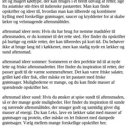
let og magert kødtype, der kan bruges i et bredt udvalg af retter, lige
fra asiatiske stir-fries til italienske pastaretter. Man kan finde
opskrifter og ideer til, hvordan man kan tilberede og kombinere
kylling med forskellige grøntsager, saucer og krydderier for at skabe
lækre og velsmagende aftensmåltider.
aftensmad ideer nem: Hvis du har brug for nemme madidéer til
aftensmaden, er du kommet til det rette sted. Her finder du opskrifter
på hurtige og enkle retter, der kan tilberedes på kort tid. Du behøver
ikke at bruge lang tid i køkkenet, men kan stadig nyde en lækker og
sund aftensmad.
aftensmad ideer sommer: Sommeren er den perfekte tid til at nyde
lette og friske aftensmadretter. Her finder du inspiration til retter, der
passer godt til de varme sommeraftener. Det kan være friske salater,
grillet kød eller fisk, eller måske en let pastaret med friske
grøntsager. Mulighederne er mange, og du kan finde masser af
spændende opskrifter her.
aftensmad ideer sund: Hvis du ønsker at spise sundt til aftensmaden,
så er der mange gode muligheder. Her finder du inspiration til sunde
og nærende aftensmåltider, der smager godt og samtidig giver dig
masser af energi. Du kan f.eks. lave en lækker salat med masser af
grøntsager og protein, eller måske en let fiskeret med dampede
grøntsager. Vælg mellem mange forskellige opskrifter her.