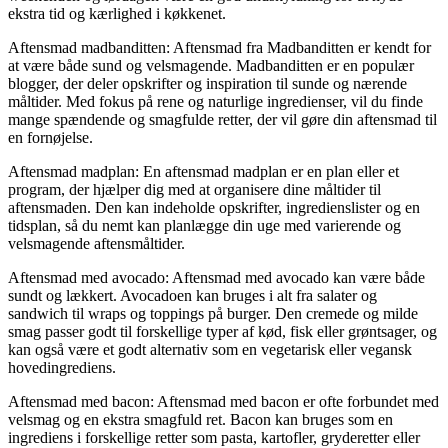
ekstra tid og kærlighed i køkkenet.
Aftensmad madbanditten: Aftensmad fra Madbanditten er kendt for
at være både sund og velsmagende. Madbanditten er en populær
blogger, der deler opskrifter og inspiration til sunde og nærende
måltider. Med fokus på rene og naturlige ingredienser, vil du finde
mange spændende og smagfulde retter, der vil gøre din aftensmad til
en fornøjelse.
Aftensmad madplan: En aftensmad madplan er en plan eller et
program, der hjælper dig med at organisere dine måltider til
aftensmaden. Den kan indeholde opskrifter, ingredienslister og en
tidsplan, så du nemt kan planlægge din uge med varierende og
velsmagende aftensmåltider.
Aftensmad med avocado: Aftensmad med avocado kan være både
sundt og lækkert. Avocadoen kan bruges i alt fra salater og
sandwich til wraps og toppings på burger. Den cremede og milde
smag passer godt til forskellige typer af kød, fisk eller grøntsager, og
kan også være et godt alternativ som en vegetarisk eller vegansk
hovedingrediens.
Aftensmad med bacon: Aftensmad med bacon er ofte forbundet med
velsmag og en ekstra smagfuld ret. Bacon kan bruges som en
ingrediens i forskellige retter som pasta, kartofler, gryderetter eller