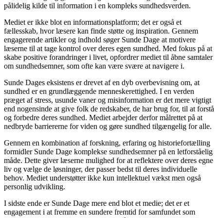
pålidelig kilde til information i en kompleks sundhedsverden.
Mediet er ikke blot en informationsplatform; det er også et
fællesskab, hvor læsere kan finde støtte og inspiration. Gennem
engagerende artikler og indhold søger Sunde Dage at motivere
læserne til at tage kontrol over deres egen sundhed. Med fokus på at
skabe positive forandringer i livet, opfordrer mediet til åbne samtaler
om sundhedsemner, som ofte kan være svære at navigere i.
Sunde Dages eksistens er drevet af en dyb overbevisning om, at
sundhed er en grundlæggende menneskerettighed. I en verden
præget af stress, usunde vaner og misinformation er det mere vigtigt
end nogensinde at give folk de redskaber, de har brug for, til at forstå
og forbedre deres sundhed. Mediet arbejder derfor målrettet på at
nedbryde barriererne for viden og gøre sundhed tilgængelig for alle.
Gennem en kombination af forskning, erfaring og historiefortælling
formidler Sunde Dage komplekse sundhedsemner på en letforståelig
måde. Dette giver læserne mulighed for at reflektere over deres egne
liv og vælge de løsninger, der passer bedst til deres individuelle
behov. Mediet understøtter ikke kun intellektuel vækst men også
personlig udvikling.
I sidste ende er Sunde Dage mere end blot et medie; det er et
engagement i at fremme en sundere fremtid for samfundet som