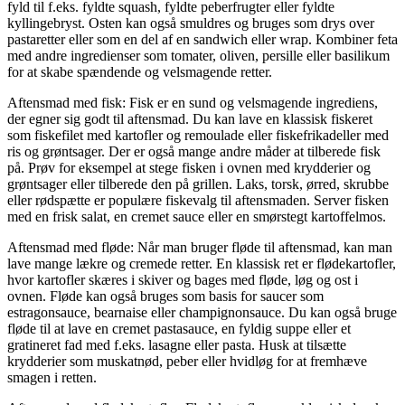
fyld til f.eks. fyldte squash, fyldte peberfrugter eller fyldte
kyllingebryst. Osten kan også smuldres og bruges som drys over
pastaretter eller som en del af en sandwich eller wrap. Kombiner feta
med andre ingredienser som tomater, oliven, persille eller basilikum
for at skabe spændende og velsmagende retter.
Aftensmad med fisk: Fisk er en sund og velsmagende ingrediens,
der egner sig godt til aftensmad. Du kan lave en klassisk fiskeret
som fiskefilet med kartofler og remoulade eller fiskefrikadeller med
ris og grøntsager. Der er også mange andre måder at tilberede fisk
på. Prøv for eksempel at stege fisken i ovnen med krydderier og
grøntsager eller tilberede den på grillen. Laks, torsk, ørred, skrubbe
eller rødspætte er populære fiskevalg til aftensmaden. Server fisken
med en frisk salat, en cremet sauce eller en smørstegt kartoffelmos.
Aftensmad med fløde: Når man bruger fløde til aftensmad, kan man
lave mange lækre og cremede retter. En klassisk ret er flødekartofler,
hvor kartofler skæres i skiver og bages med fløde, løg og ost i
ovnen. Fløde kan også bruges som basis for saucer som
estragonsauce, bearnaise eller champignonsauce. Du kan også bruge
fløde til at lave en cremet pastasauce, en fyldig suppe eller et
gratineret fad med f.eks. lasagne eller pasta. Husk at tilsætte
krydderier som muskatnød, peber eller hvidløg for at fremhæve
smagen i retten.