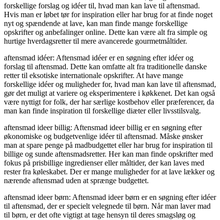
forskellige forslag og idéer til, hvad man kan lave til aftensmad.
Hvis man er løbet tør for inspiration eller har brug for at finde noget
nyt og spændende at lave, kan man finde mange forskellige
opskrifter og anbefalinger online. Dette kan være alt fra simple og
hurtige hverdagsretter til mere avancerede gourmetmåltider.
aftensmad idéer: Aftensmad idéer er en søgning efter idéer og
forslag til aftensmad. Dette kan omfatte alt fra traditionelle danske
retter til eksotiske internationale opskrifter. At have mange
forskellige idéer og muligheder for, hvad man kan lave til aftensmad,
gør det muligt at variere og eksperimentere i køkkenet. Det kan også
være nyttigt for folk, der har særlige kostbehov eller præferencer, da
man kan finde inspiration til forskellige diæter eller livsstilsvalg.
aftensmad ideer billig: Aftensmad ideer billig er en søgning efter
økonomiske og budgetvenlige idéer til aftensmad. Måske ønsker
man at spare penge på madbudgettet eller har brug for inspiration til
billige og sunde aftensmadsretter. Her kan man finde opskrifter med
fokus på prisbillige ingredienser eller måltider, der kan laves med
rester fra køleskabet. Der er mange muligheder for at lave lækker og
nærende aftensmad uden at sprænge budgettet.
aftensmad ideer børn: Aftensmad ideer børn er en søgning efter idéer
til aftensmad, der er specielt velegnede til børn. Når man laver mad
til børn, er det ofte vigtigt at tage hensyn til deres smagsløg og