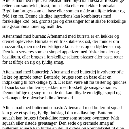
Aftensmad med brød: Aftensmad med brød kan bestå af forskellige
retter som sandwich, toast, bruschetta eller en lækker brødsalat.
Brød kan bruges som en base eller som en måde at tilføje tekstur og
fyld i en ret. Denne alsidige ingrediens kan kombineres med
forskellige kød, ost, grøntsager og dressinger for at skabe forskellige
smagskombinationer og måltider.
Aftensmad med burrata: Aftensmad med burrata er en lækker og
cremet oplevelse. Burrata er en frisk italiensk ost, der minder om
mozzarella, men med en fyldigere konsistens og en blødere smag.
Den kan serveres som en simpel appetizer med friske tomater og
basilikum, eller bruges i forskellige salater, pizzaer eller pasta retter
for at tilføje en rig og fyldig smag.
Aftensmad med butterdej: Aftensmad med butterdej involverer ofte
lækre og sprøde retter. Butterdej bruges som en base eller en
indpakning til forskellige fyld. Det kan være alt fra tærter og quiches
til snacks som butterdejspakker med forskellige smagsvarianter.
Denne luftige og smørrejsende dej kan tilbyde en dejligt sprød og
velsmagende oplevelse i din aftensmad.
Aftensmad med butternut squash: Aftensmad med butternut squash
kan give et sødt og fyldigt indslag i din madlavning. Butternut
squash kan bruges i forskellige retter som supper, ovnretter, fyldt
squash eller ristede grøntsager. Den søde og cremede smag af
butternut squash kan tilføje en dejlig dybde og kompleksitet til dine