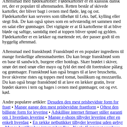
Aftensmad med flødekartofler: Flødekartofler er en klassisk dansk
ret, der er populær til aftensmaden. Retten består af skivede
kartofler, der bliver bagt i ovnen med fløde, løg og ost.
Flødekartofler kan serveres som tilbehør til f.eks. bøf, kylling eller
stegt fisk. De kan også spises som en selvstændig ret sammen med
en salat eller grøntsager. Det vigtigste er at få kartoflerne til at blive
bløde og saftige, samtidig med at toppen bliver sprød og gylden.
Flødekartofler er en lækker og mættende ret, der passer godt til en
hyggelig aftenmad.
Aftensmad med franskbrød: Franskbrød er en populær ingrediens til
mange forskellige aftensmadsretter. Du kan bruge franskbrød som
en base til sandwich, burgere eller hotdogs. Skær brødet i skiver,
smør det med smør eller mayo og fyld det med dit foretrukne pålæg
og grøntsager. Franskbrød kan også bruges til at lave bruschetta,
hvor skiverne ristes og toppes med tomat, basilikum og mozzarella.
Du kan også bruge franskbrød til at lave en lækker gratin, hvor
brødet skæres i tern og bages i ovnen med grøntsager, ost og evt.
kød.
Andre populære artikler:
Desuden den mest prisbevidste form for
fragt
•
Mange gange den mest prisbevidste fragtform
•
Oftest den
billigste form for levering
•
Adskillige internet firmaer stiller garanti
om 1 hverdags levering
•
Mange e-shops tilbyder levering efter en
enkelt hverdag
•
En række netbutikker tilbyder levering uden gebyr