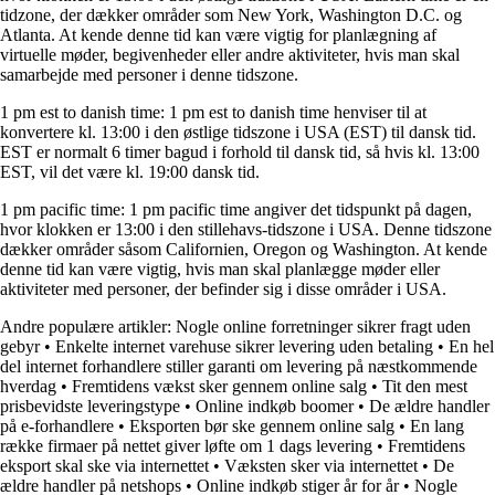
tidzone, der dækker områder som New York, Washington D.C. og
Atlanta. At kende denne tid kan være vigtig for planlægning af
virtuelle møder, begivenheder eller andre aktiviteter, hvis man skal
samarbejde med personer i denne tidszone.
1 pm est to danish time: 1 pm est to danish time henviser til at
konvertere kl. 13:00 i den østlige tidszone i USA (EST) til dansk tid.
EST er normalt 6 timer bagud i forhold til dansk tid, så hvis kl. 13:00
EST, vil det være kl. 19:00 dansk tid.
1 pm pacific time: 1 pm pacific time angiver det tidspunkt på dagen,
hvor klokken er 13:00 i den stillehavs-tidszone i USA. Denne tidszone
dækker områder såsom Californien, Oregon og Washington. At kende
denne tid kan være vigtig, hvis man skal planlægge møder eller
aktiviteter med personer, der befinder sig i disse områder i USA.
Andre populære artikler:
Nogle online forretninger sikrer fragt uden
gebyr
•
Enkelte internet varehuse sikrer levering uden betaling
•
En hel
del internet forhandlere stiller garanti om levering på næstkommende
hverdag
•
Fremtidens vækst sker gennem online salg
•
Tit den mest
prisbevidste leveringstype
•
Online indkøb boomer
•
De ældre handler
på e-forhandlere
•
Eksporten bør ske gennem online salg
•
En lang
række firmaer på nettet giver løfte om 1 dags levering
•
Fremtidens
eksport skal ske via internettet
•
Væksten sker via internettet
•
De
ældre handler på netshops
•
Online indkøb stiger år for år
•
Nogle