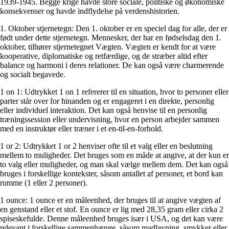
1939-1945. Begge krige havde store sociale, politiske og økonomiske
konsekvenser og havde indflydelse på verdenshistorien.
1. Oktober stjernetegn: Den 1. oktober er en speciel dag for alle, der er
født under dette stjernetegn. Mennesker, der har en fødselsdag den 1.
oktober, tilhører stjernetegnet Vægten. Vægten er kendt for at være
kooperative, diplomatiske og retfærdige, og de stræber altid efter
balance og harmoni i deres relationer. De kan også være charmerende
og socialt begavede.
1 on 1: Udtrykket 1 on 1 refererer til en situation, hvor to personer eller
parter står over for hinanden og er engageret i en direkte, personlig
eller individuel interaktion. Det kan også henvise til en personlig
træningssession eller undervisning, hvor en person arbejder sammen
med en instruktør eller træner i et en-til-en-forhold.
1 or 2: Udtrykket 1 or 2 henviser ofte til et valg eller en beslutning
mellem to muligheder. Det bruges som en måde at angive, at der kun er
to valg eller muligheder, og man skal vælge mellem dem. Det kan også
bruges i forskellige kontekster, såsom antallet af personer, et bord kan
rumme (1 eller 2 personer).
1 ounce: 1 ounce er en måleenhed, der bruges til at angive vægten af
en genstand eller et stof. En ounce er lig med 28,35 gram eller cirka 2
spiseskefulde. Denne måleenhed bruges især i USA, og det kan være
relevant i forskellige sammenhænge, såsom madlavning, smykker eller