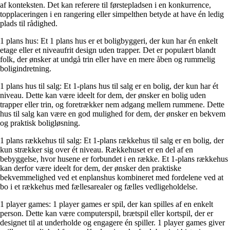
af konteksten. Det kan referere til førstepladsen i en konkurrence,
topplaceringen i en rangering eller simpelthen betyde at have én ledig
plads til rådighed.
1 plans hus: Et 1 plans hus er et boligbyggeri, der kun har én enkelt
etage eller et niveaufrit design uden trapper. Det er populært blandt
folk, der ønsker at undgå trin eller have en mere åben og rummelig
boligindretning.
1 plans hus til salg: Et 1-plans hus til salg er en bolig, der kun har ét
niveau. Dette kan være ideelt for dem, der ønsker en bolig uden
trapper eller trin, og foretrækker nem adgang mellem rummene. Dette
hus til salg kan være en god mulighed for dem, der ønsker en bekvem
og praktisk boligløsning.
1 plans rækkehus til salg: Et 1-plans rækkehus til salg er en bolig, der
kun strækker sig over ét niveau. Rækkehuset er en del af en
bebyggelse, hvor husene er forbundet i en række. Et 1-plans rækkehus
kan derfor være ideelt for dem, der ønsker den praktiske
bekvemmelighed ved et enplanshus kombineret med fordelene ved at
bo i et rækkehus med fællesarealer og fælles vedligeholdelse.
1 player games: 1 player games er spil, der kan spilles af en enkelt
person. Dette kan være computerspil, brætspil eller kortspil, der er
designet til at underholde og engagere én spiller. 1 player games giver