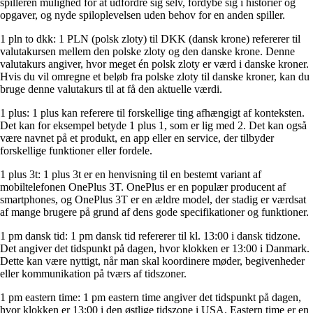
spilleren mulighed for at udfordre sig selv, fordybe sig i historier og
opgaver, og nyde spiloplevelsen uden behov for en anden spiller.
1 pln to dkk: 1 PLN (polsk zloty) til DKK (dansk krone) refererer til
valutakursen mellem den polske zloty og den danske krone. Denne
valutakurs angiver, hvor meget én polsk zloty er værd i danske kroner.
Hvis du vil omregne et beløb fra polske zloty til danske kroner, kan du
bruge denne valutakurs til at få den aktuelle værdi.
1 plus: 1 plus kan referere til forskellige ting afhængigt af konteksten.
Det kan for eksempel betyde 1 plus 1, som er lig med 2. Det kan også
være navnet på et produkt, en app eller en service, der tilbyder
forskellige funktioner eller fordele.
1 plus 3t: 1 plus 3t er en henvisning til en bestemt variant af
mobiltelefonen OnePlus 3T. OnePlus er en populær producent af
smartphones, og OnePlus 3T er en ældre model, der stadig er værdsat
af mange brugere på grund af dens gode specifikationer og funktioner.
1 pm dansk tid: 1 pm dansk tid refererer til kl. 13:00 i dansk tidzone.
Det angiver det tidspunkt på dagen, hvor klokken er 13:00 i Danmark.
Dette kan være nyttigt, når man skal koordinere møder, begivenheder
eller kommunikation på tværs af tidszoner.
1 pm eastern time: 1 pm eastern time angiver det tidspunkt på dagen,
hvor klokken er 13:00 i den østlige tidszone i USA. Eastern time er en