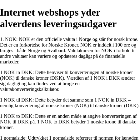
Internet webshops yder
alverdens leveringsudgaver
1. NOK: NOK er den officielle valuta i Norge og står for norsk krone.
Det er en forkortelse for Norske Kroner. NOK er inddelt i 100 øre og
bruges i både Norge og Svalbard. Valutakursen for NOK i forhold til
andre valutaer kan variere og opdateres dagligt på de finansielle
markeder.
1 NOK in DKK: Dette henviser til konverteringen af norske kroner
(NOK) til danske kroner (DKK). Værdien af 1 NOK i DKK ændrer
sig dagligt og kan findes ved at bruge en
valutakonverteringskalkulator.
1 NOK til DKK: Dette betyder det samme som 1 NOK in DKK –
nemlig konvertering af norske kroner (NOK) til danske kroner (DKK).
1 NOK to DKK: Dette er en anden måde at angive konverteringen af
NOK til DKK på. 1 NOK to DKK betyder 1 norske krone til danske
kroner.
1 normalside: Udtrykket 1 normalside refererer til normen for længden