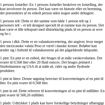
1 persons fortæller: En 1 persons fortæller beskriver en fortælling, der
kun involverer én person. Det kan være en historie eller en beretning,
der præsenteres af en enkelt person uden nogen andre deltagere.
1 persons telt: Dette er det samme som både 1 person telt og 1
personers telt – et telt designet specielt til at rumme kun én person. Det
kan være et lille teltopsæt med tilstrækkelig plads til en person at sove
og bo i.
1 pesos i dkk: Dette er en valutakonvertering, der angiver, hvor meget
den mexicanske valuta Peso er værd i danske kroner. Beløbet kan
ændre sig i forhold til valutakurserne på det pågældende tidspunkt.
1 pint: En pint er en enhed, der bruges til at måle væskevolumen. Det
svarer til 0,568 liter eller 20 fluid ounces. Det bruges primært i
Storbritannien og USA til at måle øl, cider og andre flydende
produkter.
1 pint in litres: Denne søgning henviser til konverteringen af en pint til
liter. En pint svarer til 0,568 liter.
1 pint in ml: Dette refererer til konverteringen af en pint til milliliter. En
pint svarer til 568,26 milliliter.
1 plads: Udtrykket 1 plads kan have forskellige betydninger afhængigt