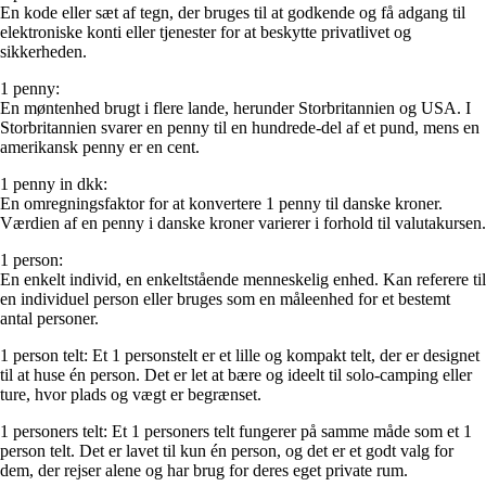
En kode eller sæt af tegn, der bruges til at godkende og få adgang til
elektroniske konti eller tjenester for at beskytte privatlivet og
sikkerheden.
1 penny:
En møntenhed brugt i flere lande, herunder Storbritannien og USA. I
Storbritannien svarer en penny til en hundrede-del af et pund, mens en
amerikansk penny er en cent.
1 penny in dkk:
En omregningsfaktor for at konvertere 1 penny til danske kroner.
Værdien af en penny i danske kroner varierer i forhold til valutakursen.
1 person:
En enkelt individ, en enkeltstående menneskelig enhed. Kan referere til
en individuel person eller bruges som en måleenhed for et bestemt
antal personer.
1 person telt: Et 1 personstelt er et lille og kompakt telt, der er designet
til at huse én person. Det er let at bære og ideelt til solo-camping eller
ture, hvor plads og vægt er begrænset.
1 personers telt: Et 1 personers telt fungerer på samme måde som et 1
person telt. Det er lavet til kun én person, og det er et godt valg for
dem, der rejser alene og har brug for deres eget private rum.