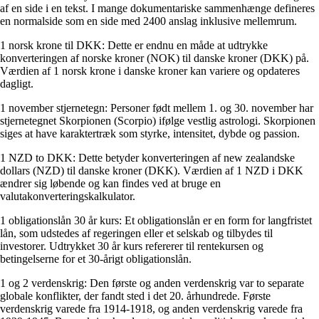
af en side i en tekst. I mange dokumentariske sammenhænge defineres
en normalside som en side med 2400 anslag inklusive mellemrum.
1 norsk krone til DKK: Dette er endnu en måde at udtrykke
konverteringen af norske kroner (NOK) til danske kroner (DKK) på.
Værdien af 1 norsk krone i danske kroner kan variere og opdateres
dagligt.
1 november stjernetegn: Personer født mellem 1. og 30. november har
stjernetegnet Skorpionen (Scorpio) ifølge vestlig astrologi. Skorpionen
siges at have karaktertræk som styrke, intensitet, dybde og passion.
1 NZD to DKK: Dette betyder konverteringen af new zealandske
dollars (NZD) til danske kroner (DKK). Værdien af 1 NZD i DKK
ændrer sig løbende og kan findes ved at bruge en
valutakonverteringskalkulator.
1 obligationslån 30 år kurs: Et obligationslån er en form for langfristet
lån, som udstedes af regeringen eller et selskab og tilbydes til
investorer. Udtrykket 30 år kurs refererer til rentekursen og
betingelserne for et 30-årigt obligationslån.
1 og 2 verdenskrig: Den første og anden verdenskrig var to separate
globale konflikter, der fandt sted i det 20. århundrede. Første
verdenskrig varede fra 1914-1918, og anden verdenskrig varede fra