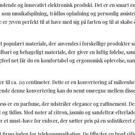
ændende og innovativt elektronisk produkt. Det er en smart 
 som musikafspilning, trådløs opladning og personlig assisten
 er 7even perfekt til at have med sig på farten og til at ska
r et populært materiale, der anvendes i forskellige produkter 
dbart og behageligt materiale, der giver en luftig følelse, sa
 7feel net får du en komfortabel og ergonomisk oplevelse, uan
rer til ca. 213 centimeter. Dette er en konvertering af måleenhe
kende denne konvertering kan du nemt omregne mellem disse
less er en parfume, der udstråler elegance og raffinement. De
t og tidløs. Med noter af citron, jasmin og sandeltræ efterlad
er et must-have for enhver, der sætter pris på en sofistikeret o
t firma inden for telekommunikation. De tilbyder en bred vift