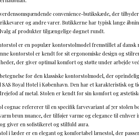
ernationalt.
en verdensomspændende convenience-butikskæde, der tilbyder 
drikkevarer og andre varer. Butikkerne har typisk lange åbni
udvalg af produkter tilgængelige døgnet rundt.
ontorstol er en populær kontorstolmodel fremstillet af dans
ne kontorstol er kendt for sit ergonomiske design og stilr
igheder, der giver optimal komfort og støtte under arbejde ve
en betegnelse for den klassiske kontorstolmodel, der oprindelig
il SAS Royal Hotel i København. Den har et karakteristisk og t
rejefod af metal. Stolen er kendt for sin komfort og æstetisk
tol cognac refererer til en specifik farvevariant af 7er stolen 
arm brun nuance, der tilføjer varme og elegance til enhver 
g giver en sofistikeret og stilfuld aura.
 stol i læder er en elegant og komfortabel lænestol, der passer