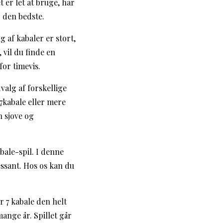
t er let at bruge, har
r den bedste.
g af kabaler er stort,
 vil du finde en
for timevis.
valg af forskellige
7kabale eller mere
n sjove og
bale-spil. I denne
essant. Hos os kan du
r 7 kabale den helt
ange år. Spillet går