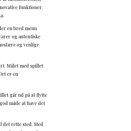
novative funktioner.
a.
byder en bred menu
åvarer og autentiske
mosfære og venlige
rt. Målet med spillet
Det er en
let går ud på at flytte
 god måde at have det
l det rette sted. Med