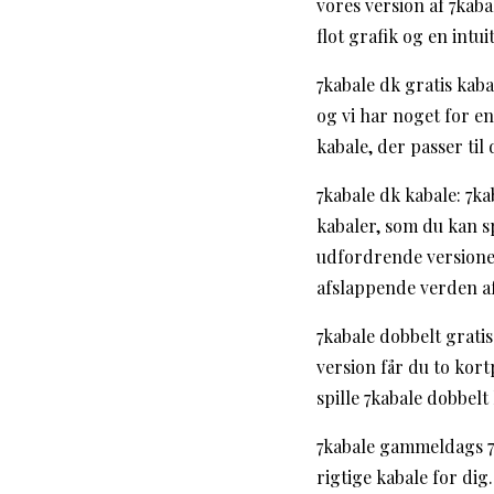
vores version af 7kabal
flot grafik og en intu
7kabale dk gratis kaba
og vi har noget for e
kabale, der passer til
7kabale dk kabale: 7ka
kabaler, som du kan s
udfordrende versioner
afslappende verden af
7kabale dobbelt gratis
version får du to kor
spille 7kabale dobbel
7kabale gammeldags 7 k
rigtige kabale for dig