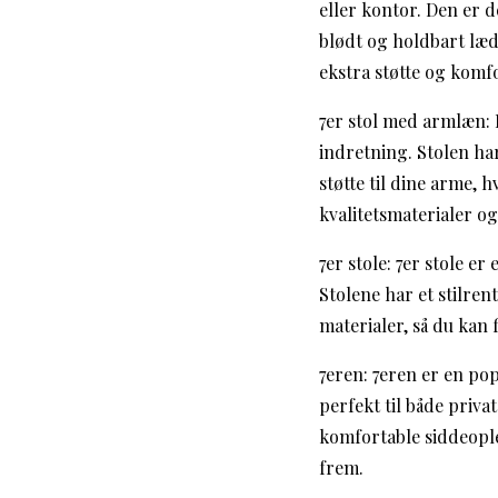
eller kontor. Den er d
blødt og holdbart læd
ekstra støtte og komfo
7er stol med armlæn: E
indretning. Stolen ha
støtte til dine arme, h
kvalitetsmaterialer o
7er stole: 7er stole er
Stolene har et stilren
materialer, så du kan 
7eren: 7eren er en po
perfekt til både priv
komfortable siddeoplev
frem.