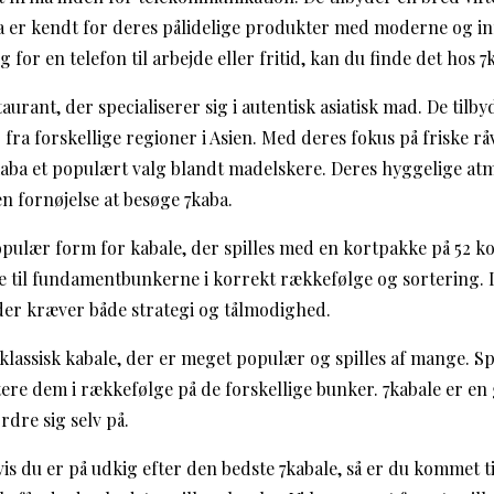
7ka er kendt for deres pålidelige produkter med moderne og in
for en telefon til arbejde eller fritid, kan du finde det hos 7k
taurant, der specialiserer sig i autentisk asiatisk mad. De til
 fra forskellige regioner i Asien. Med deres fokus på friske r
aba et populært valg blandt madelskere. Deres hyggelige at
en fornøjelse at besøge 7kaba.
opulær form for kabale, der spilles med en kortpakke på 52 ko
ene til fundamentbunkerne i korrekt rækkefølge og sortering. 
der kræver både strategi og tålmodighed.
 klassisk kabale, der er meget populær og spilles af mange. Spil
ere dem i rækkefølge på de forskellige bunker. 7kabale er en
rdre sig selv på.
is du er på udkig efter den bedste 7kabale, så er du kommet ti