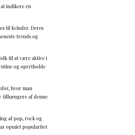
 at indikere en
es til kvinder. Deres
 seneste trends og
lk til at være aktive i
 rutine og opretholde
enfor, hvor man
er tilhængere af denne
ing af pop, rock og
har opnået popularitet