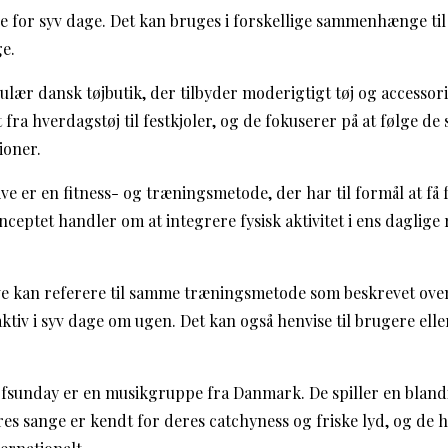
se for syv dage. Det kan bruges i forskellige sammenhænge til
ge.
ulær dansk tøjbutik, der tilbyder moderigtigt tøj og accessori
 fra hverdagstøj til festkjoler, og de fokuserer på at følge de
ioner.
ive er en fitness- og træningsmetode, der har til formål at få fo
ceptet handler om at integrere fysisk aktivitet i ens daglige
ive kan referere til samme træningsmetode som beskrevet ov
ktiv i syv dage om ugen. Det kan også henvise til brugere ell
fsunday er en musikgruppe fra Danmark. De spiller en bland
res sange er kendt for deres catchyness og friske lyd, og de 