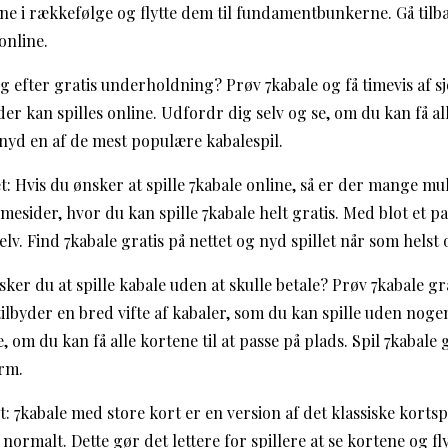
ne i rækkefølge og flytte dem til fundamentbunkerne. Gå tilbag
online.
ig efter gratis underholdning? Prøv 7kabale og få timevis af sj
 der kan spilles online. Udfordr dig selv og se, om du kan få al
 nyd en af de mest populære kabalespil.
et: Hvis du ønsker at spille 7kabale online, så er der mange mu
mesider, hvor du kan spille 7kabale helt gratis. Med blot et pa
elv. Find 7kabale gratis på nettet og nyd spillet når som helst
sker du at spille kabale uden at skulle betale? Prøv 7kabale gra
ilbyder en bred vifte af kabaler, som du kan spille uden noge
 om du kan få alle kortene til at passe på plads. Spil 7kabale g
orm.
: 7kabale med store kort er en version af det klassiske kortsp
normalt. Dette gør det lettere for spillere at se kortene og f