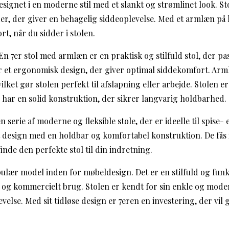
esignet i en moderne stil med et slankt og strømlinet look. S
er, der giver en behagelig siddeoplevelse. Med et armlæn på 
rt, når du sidder i stolen.
n 7er stol med armlæn er en praktisk og stilfuld stol, der pas
r et ergonomisk design, der giver optimal siddekomfort. Arml
vilket gør stolen perfekt til afslapning eller arbejde. Stolen er
g har en solid konstruktion, der sikrer langvarig holdbarhed.
 en serie af moderne og fleksible stole, der er ideelle til spise
t design med en holdbar og komfortabel konstruktion. De fås i
finde den perfekte stol til din indretning.
pulær model inden for møbeldesign. Det er en stilfuld og funkt
at og kommercielt brug. Stolen er kendt for sin enkle og mode
else. Med sit tidløse design er 7eren en investering, der vil