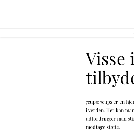
Visse
tilbyd
7cups: 7cups er en hj
i verden. Her kan man c
udfordringer man står 
modtage støtte.