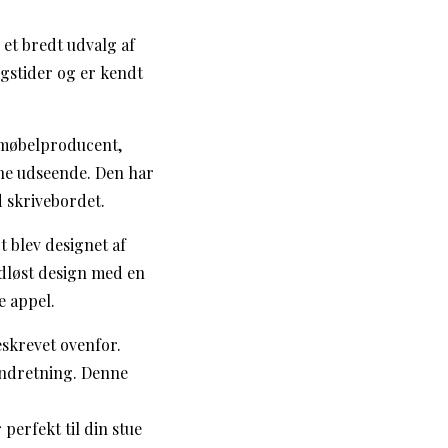
et bredt udvalg af
ngstider og er kendt
k møbelproducent,
ene udseende. Den har
d skrivebordet.
t blev designet af
idløst design med en
e appel.
beskrevet ovenfor.
indretning. Denne
 perfekt til din stue