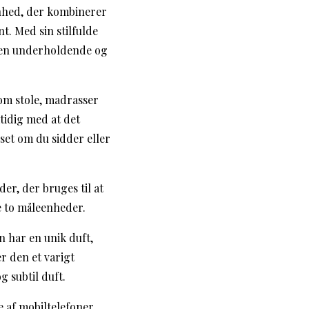
enhed, der kombinerer
t. Med sin stilfulde
be en underholdende og
som stole, madrasser
mtidig med at det
set om du sidder eller
der, der bruges til at
 to måleenheder.
n har en unik duft,
er den et varigt
g subtil duft.
e af mobiltelefoner,