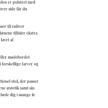
tolen er polstret med
hver side får du
ser til enhver
ænene tilføjer ekstra
 lavet af
- eller mødebordet.
 forskellige farver og
ionel stol, der passer
rne æstetik samt sin
 glæde dig i mange år