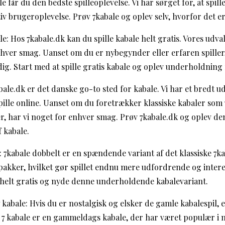
e får du den bedste spilleoplevelse. Vi har sørget for, at spille
itiv brugeroplevelse. Prøv 7kabale og oplev selv, hvorfor det e
le: Hos 7kabale.dk kan du spille kabale helt gratis. Vores udval
nhver smag. Uanset om du er nybegynder eller erfaren spiller,
 dig. Start med at spille gratis kabale og oplev underholdning 
bale.dk er det danske go-to sted for kabale. Vi har et bredt ud
pille online. Uanset om du foretrækker klassiske kabaler som 
, har vi noget for enhver smag. Prøv 7kabale.dk og oplev de
 kabale.
: 7kabale dobbelt er en spændende variant af det klassiske 7ka
tpakker, hvilket gør spillet endnu mere udfordrende og inter
t helt gratis og nyde denne underholdende kabalevariant.
abale: Hvis du er nostalgisk og elsker de gamle kabalespil, e
. 7 kabale er en gammeldags kabale, der har været populær i m