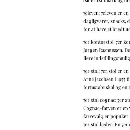
både i Danmark og int
7eleven: 7eleven er 
dagligvarer, snacks, 
for at have et bredt 
7er kontorstol: 7er k
Jørgen Rasmussen. Den
flere indstillingsmul
7er stol: 7er stol er 
Arne Jacobsen i 1955 t
formstøbt skal og en d
7er stol cognac: 7er s
Cognac-farven er en v
farvevalg er populær o
7er stol læder: En 7er