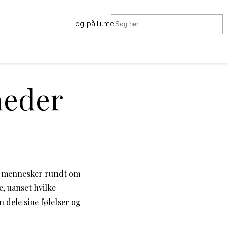
Log på
Tilmeld
D
heder
il mennesker rundt om
e, uanset hvilke
 dele sine følelser og