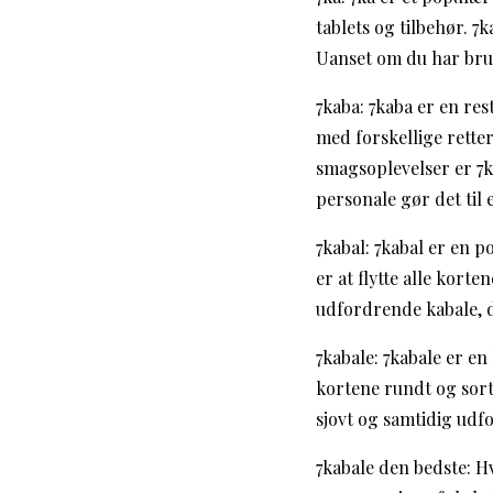
tablets og tilbehør. 
Uanset om du har brug 
7kaba: 7kaba er en res
med forskellige retter
smagsoplevelser er 7k
personale gør det til 
7kabal: 7kabal er en p
er at flytte alle kort
udfordrende kabale, 
7kabale: 7kabale er en
kortene rundt og sort
sjovt og samtidig udfo
7kabale den bedste: Hv