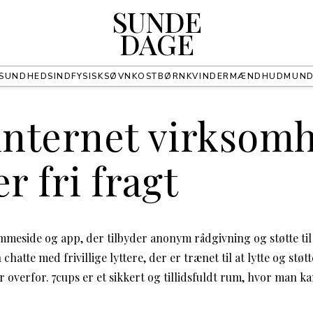
SUNDE
DAGE
SUNDHED
SIND
FYSISK
SØVN
KOST
BØRN
KVINDER
MÆND
HUD
MUN
 internet virksom
er fri fragt
emmeside og app, der tilbyder anonym rådgivning og støtte t
hatte med frivillige lyttere, der er trænet til at lytte og støtt
overfor. 7cups er et sikkert og tillidsfuldt rum, hvor man kan