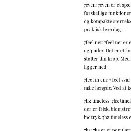
7even: 7even er et sp
forskellige funktioner
og kompakte størrelse
praktisk hverdag.
7feel net: 7feel net e
og puder. Det er et ån
støtter din krop. Med
ligger ned.
7feet in cm: 7 feet sva
måle længde. Ved at 
7hz timeless: 7hz time
der er frisk, blomstre
indtryk. 7hz timeless 
7ka: 7ka er et populær