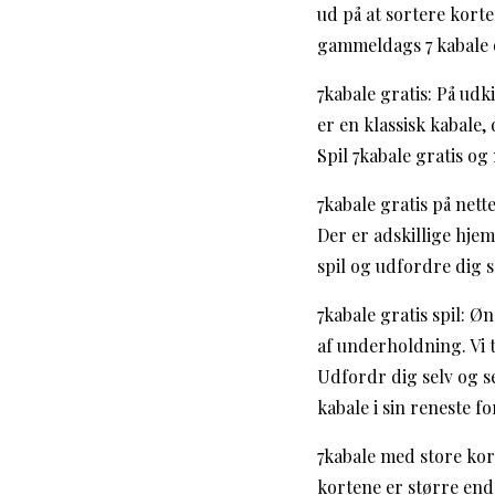
ud på at sortere korte
gammeldags 7 kabale 
7kabale gratis: På udk
er en klassisk kabale,
Spil 7kabale gratis og
7kabale gratis på nett
Der er adskillige hjem
spil og udfordre dig s
7kabale gratis spil: Øn
af underholdning. Vi t
Udfordr dig selv og se,
kabale i sin reneste f
7kabale med store kort
kortene er større end 