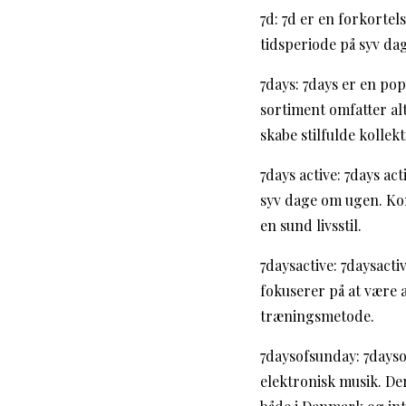
7d: 7d er en forkortel
tidsperiode på syv da
7days: 7days er en pop
sortiment omfatter alt
skabe stilfulde kollekt
7days active: 7days act
syv dage om ugen. Kon
en sund livsstil.
7daysactive: 7daysact
fokuserer på at være a
træningsmetode.
7daysofsunday: 7dayso
elektronisk musik. De