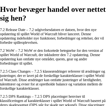
Hvor bevæger handel over nettet
sig hen?
7.2 Release Date – 7.2 udgivelsesdatoen er datoen, hvor den nye
opdatering til spillet World of Warcraft bliver lanceret. Denne
opdatering indeholder nye funktioner, forbedringer og rettelser, der vil
forbedre spilleoplevelsen.
7.2 WoW – 7.2 WoW er den forkortede betegnelse for den version af
spillet World of Warcraft, der inkluderer den 7.2 opdatering. Denne
opdatering kan omfatte nye områder, quests, gear og andre
forbedringer til spillet.
7.2.5 Class Changes – 7.2.5 klasseændringer refererer til ændringer og
justeringer, der er lavet på de forskellige karakterklasser i spillet World
of Warcraft. Disse ændringer kan omfatte justeringer af færdigheder,
talenttræer og evner for at opretholde balance og variation mellem de
forskellige karakterklasser.
7.2.5 DPS Rankings – 7.2.5 DPS placeringer henviser til
klassificeringen af ​​karakterklasser i spillet World of Warcraft baseret på
deres skadesoutput (DPS står for skade per sekund). Disse placeringer