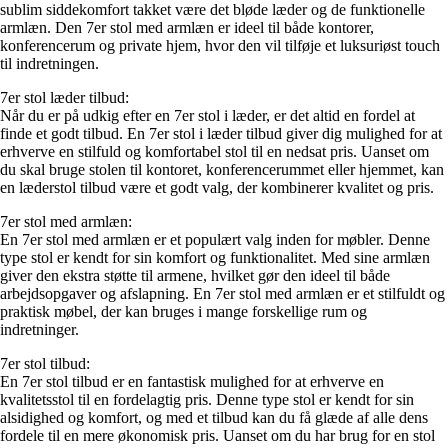
sublim siddekomfort takket være det bløde læder og de funktionelle
armlæn. Den 7er stol med armlæn er ideel til både kontorer,
konferencerum og private hjem, hvor den vil tilføje et luksuriøst touch
til indretningen.
7er stol læder tilbud:
Når du er på udkig efter en 7er stol i læder, er det altid en fordel at
finde et godt tilbud. En 7er stol i læder tilbud giver dig mulighed for at
erhverve en stilfuld og komfortabel stol til en nedsat pris. Uanset om
du skal bruge stolen til kontoret, konferencerummet eller hjemmet, kan
en læderstol tilbud være et godt valg, der kombinerer kvalitet og pris.
7er stol med armlæn:
En 7er stol med armlæn er et populært valg inden for møbler. Denne
type stol er kendt for sin komfort og funktionalitet. Med sine armlæn
giver den ekstra støtte til armene, hvilket gør den ideel til både
arbejdsopgaver og afslapning. En 7er stol med armlæn er et stilfuldt og
praktisk møbel, der kan bruges i mange forskellige rum og
indretninger.
7er stol tilbud:
En 7er stol tilbud er en fantastisk mulighed for at erhverve en
kvalitetsstol til en fordelagtig pris. Denne type stol er kendt for sin
alsidighed og komfort, og med et tilbud kan du få glæde af alle dens
fordele til en mere økonomisk pris. Uanset om du har brug for en stol