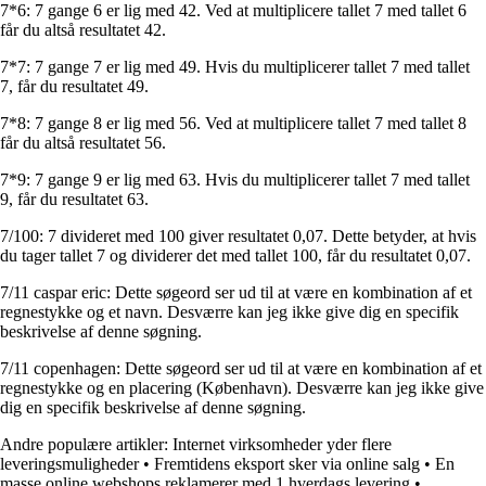
7*6: 7 gange 6 er lig med 42. Ved at multiplicere tallet 7 med tallet 6
får du altså resultatet 42.
7*7: 7 gange 7 er lig med 49. Hvis du multiplicerer tallet 7 med tallet
7, får du resultatet 49.
7*8: 7 gange 8 er lig med 56. Ved at multiplicere tallet 7 med tallet 8
får du altså resultatet 56.
7*9: 7 gange 9 er lig med 63. Hvis du multiplicerer tallet 7 med tallet
9, får du resultatet 63.
7/100: 7 divideret med 100 giver resultatet 0,07. Dette betyder, at hvis
du tager tallet 7 og dividerer det med tallet 100, får du resultatet 0,07.
7/11 caspar eric: Dette søgeord ser ud til at være en kombination af et
regnestykke og et navn. Desværre kan jeg ikke give dig en specifik
beskrivelse af denne søgning.
7/11 copenhagen: Dette søgeord ser ud til at være en kombination af et
regnestykke og en placering (København). Desværre kan jeg ikke give
dig en specifik beskrivelse af denne søgning.
Andre populære artikler:
Internet virksomheder yder flere
leveringsmuligheder
•
Fremtidens eksport sker via online salg
•
En
masse online webshops reklamerer med 1 hverdags levering
•