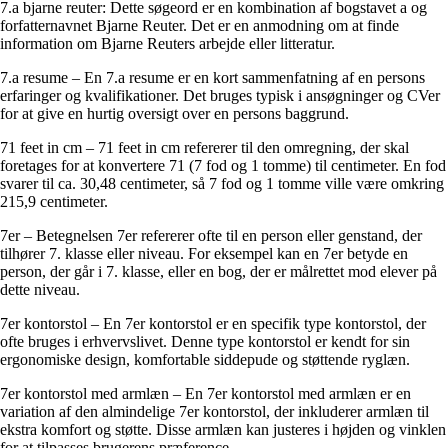
7.a bjarne reuter: Dette søgeord er en kombination af bogstavet a og
forfatternavnet Bjarne Reuter. Det er en anmodning om at finde
information om Bjarne Reuters arbejde eller litteratur.
7.a resume – En 7.a resume er en kort sammenfatning af en persons
erfaringer og kvalifikationer. Det bruges typisk i ansøgninger og CVer
for at give en hurtig oversigt over en persons baggrund.
71 feet in cm – 71 feet in cm refererer til den omregning, der skal
foretages for at konvertere 71 (7 fod og 1 tomme) til centimeter. En fod
svarer til ca. 30,48 centimeter, så 7 fod og 1 tomme ville være omkring
215,9 centimeter.
7er – Betegnelsen 7er refererer ofte til en person eller genstand, der
tilhører 7. klasse eller niveau. For eksempel kan en 7er betyde en
person, der går i 7. klasse, eller en bog, der er målrettet mod elever på
dette niveau.
7er kontorstol – En 7er kontorstol er en specifik type kontorstol, der
ofte bruges i erhvervslivet. Denne type kontorstol er kendt for sin
ergonomiske design, komfortable siddepude og støttende ryglæn.
7er kontorstol med armlæn – En 7er kontorstol med armlæn er en
variation af den almindelige 7er kontorstol, der inkluderer armlæn til
ekstra komfort og støtte. Disse armlæn kan justeres i højden og vinklen
for at tilpasses brugerens præference.