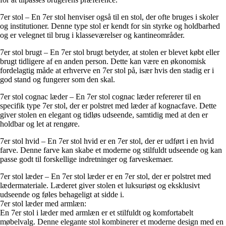
7er stol – En 7er stol henviser også til en stol, der ofte bruges i skoler
og institutioner. Denne type stol er kendt for sin styrke og holdbarhed
og er velegnet til brug i klasseværelser og kantineområder.
7er stol brugt – En 7er stol brugt betyder, at stolen er blevet købt eller
brugt tidligere af en anden person. Dette kan være en økonomisk
fordelagtig måde at erhverve en 7er stol på, især hvis den stadig er i
god stand og fungerer som den skal.
7er stol cognac læder – En 7er stol cognac læder refererer til en
specifik type 7er stol, der er polstret med læder af kognacfave. Dette
giver stolen en elegant og tidløs udseende, samtidig med at den er
holdbar og let at rengøre.
7er stol hvid – En 7er stol hvid er en 7er stol, der er udført i en hvid
farve. Denne farve kan skabe et moderne og stilfuldt udseende og kan
passe godt til forskellige indretninger og farveskemaer.
7er stol læder – En 7er stol læder er en 7er stol, der er polstret med
lædermateriale. Læderet giver stolen et luksuriøst og eksklusivt
udseende og føles behageligt at sidde i.
7er stol læder med armlæn:
En 7er stol i læder med armlæn er et stilfuldt og komfortabelt
møbelvalg. Denne elegante stol kombinerer et moderne design med en