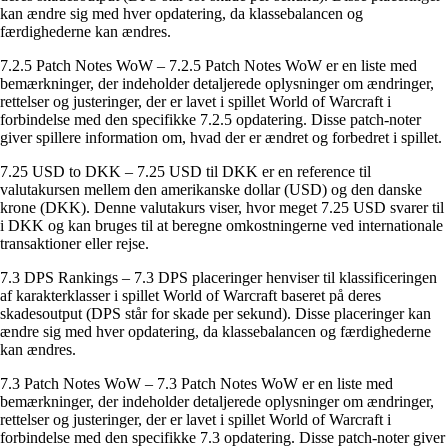
kan ændre sig med hver opdatering, da klassebalancen og
færdighederne kan ændres.
7.2.5 Patch Notes WoW – 7.2.5 Patch Notes WoW er en liste med
bemærkninger, der indeholder detaljerede oplysninger om ændringer,
rettelser og justeringer, der er lavet i spillet World of Warcraft i
forbindelse med den specifikke 7.2.5 opdatering. Disse patch-noter
giver spillere information om, hvad der er ændret og forbedret i spillet.
7.25 USD to DKK – 7.25 USD til DKK er en reference til
valutakursen mellem den amerikanske dollar (USD) og den danske
krone (DKK). Denne valutakurs viser, hvor meget 7.25 USD svarer til
i DKK og kan bruges til at beregne omkostningerne ved internationale
transaktioner eller rejse.
7.3 DPS Rankings – 7.3 DPS placeringer henviser til klassificeringen
af ​​karakterklasser i spillet World of Warcraft baseret på deres
skadesoutput (DPS står for skade per sekund). Disse placeringer kan
ændre sig med hver opdatering, da klassebalancen og færdighederne
kan ændres.
7.3 Patch Notes WoW – 7.3 Patch Notes WoW er en liste med
bemærkninger, der indeholder detaljerede oplysninger om ændringer,
rettelser og justeringer, der er lavet i spillet World of Warcraft i
forbindelse med den specifikke 7.3 opdatering. Disse patch-noter giver