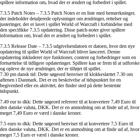
spillere information om, hvad der er ændret og forbedret i spillet.
7.3.5 Patch Notes – 7.3.5 Patch Notes er en liste med bemærkninger,
der indeholder detaljerede oplysninger om ændringer, rettelser og
justeringer, der er lavet i spillet World of Warcraft i forbindelse med
den specifikke 7.3.5 opdatering. Disse patch-noter giver spillere
information om, hvad der er ændret og forbedret i spillet.
7.3.5 Release Date – 7.3.5 udgivelsesdatoen er datoen, hvor den nye
opdatering til spillet World of Warcraft bliver lanceret. Denne
opdatering inkluderer nye funktioner, content og forbedringer som en
fortsættelse til tidligere opdateringer. Spillere kan se frem til at udforske
og opleve de nye ændringer, der er tilføjet til spillet.
7.30 pm dansk tid: Dette søgeord henviser til klokkeslættet 7.30 om
aftenen i Danmark. Det er en beskrivelse af tidspunktet for en
begivenhed eller en aktivitet, der finder sted på dette bestemte
tidspunkt.
7.49 eur to dkk: Dette søgeord refererer til at konvertere 7,49 Euro til
den danske valuta, DKK. Det er en anmodning om at finde ud af, hvor
meget 7,49 Euro er værd i danske kroner.
7.5 euro to dkk: Dette søgeord henviser til at konvertere 7,5 Euro til
den danske valuta, DKK. Det er en anmodning om at finde ud af, hvor
meget 7,5 Euro er værd i danske kroner.