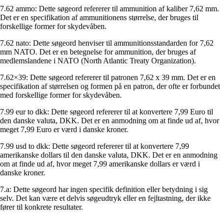
7.62 ammo: Dette søgeord refererer til ammunition af kaliber 7,62 mm.
Det er en specifikation af ammunitionens størrelse, der bruges til
forskellige former for skydevåben.
7.62 nato: Dette søgeord henviser til ammunitionsstandarden for 7,62
mm NATO. Det er en betegnelse for ammunition, der bruges af
medlemslandene i NATO (North Atlantic Treaty Organization).
7.62×39: Dette søgeord refererer til patronen 7,62 x 39 mm. Det er en
specifikation af størrelsen og formen på en patron, der ofte er forbundet
med forskellige former for skydevåben.
7.99 eur to dkk: Dette søgeord refererer til at konvertere 7,99 Euro til
den danske valuta, DKK. Det er en anmodning om at finde ud af, hvor
meget 7,99 Euro er værd i danske kroner.
7.99 usd to dkk: Dette søgeord refererer til at konvertere 7,99
amerikanske dollars til den danske valuta, DKK. Det er en anmodning
om at finde ud af, hvor meget 7,99 amerikanske dollars er værd i
danske kroner.
7.a: Dette søgeord har ingen specifik definition eller betydning i sig
selv. Det kan være et delvis søgeudtryk eller en fejltastning, der ikke
fører til konkrete resultater.