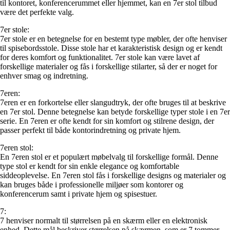
til kontoret, konferencerummet eller hjemmet, kan en 7er stol tilbud
være det perfekte valg.
7er stole:
7er stole er en betegnelse for en bestemt type møbler, der ofte henviser
til spisebordsstole. Disse stole har et karakteristisk design og er kendt
for deres komfort og funktionalitet. 7er stole kan være lavet af
forskellige materialer og fås i forskellige stilarter, så der er noget for
enhver smag og indretning.
7eren:
7eren er en forkortelse eller slangudtryk, der ofte bruges til at beskrive
en 7er stol. Denne betegnelse kan betyde forskellige typer stole i en 7er
serie. En 7eren er ofte kendt for sin komfort og stilrene design, der
passer perfekt til både kontorindretning og private hjem.
7eren stol:
En 7eren stol er et populært møbelvalg til forskellige formål. Denne
type stol er kendt for sin enkle elegance og komfortable
siddeoplevelse. En 7eren stol fås i forskellige designs og materialer og
kan bruges både i professionelle miljøer som kontorer og
konferencerum samt i private hjem og spisestuer.
7:
7 henviser normalt til størrelsen på en skærm eller en elektronisk
enhed. Dette mål beskriver størrelsen på skærmen, som er 7 tommer