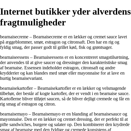
Internet butikker yder alverdens
fragtmuligheder
bearnaisecreme – Bearnaisecreme er en lækker og cremet sauce lavet
på æggeblommer, smør, estragon og citronsaft. Den har en rig og
fyldig smag, der passer godt til grillet kød, fisk og grøntsager.
bearnaiseessens – Bearnaiseessens er en koncentreret smagstilsætning,
der anvendes til at give saucer og dressinger den karakteristiske smag
af bearnaise. Essensen indeholder estragon, citronsaft og andre
krydderier og kan blandes med smør eller mayonnaise for at lave en
hurtig bearnaisevariant.
bearnaisekartofler – Bearnaisekartofler er en lækker og velsmagende
tilbehør, der består af kogte kartofler, der er vendt i en bearnaise sauce.
Kartoflerne bliver tilføjet saucen, så de bliver dejligt cremede og får en
rig smag af estragon og citron.
bearnaisemayo – Bearnaisemayo er en blanding af bearnaisesauce og
mayonnaise. Den er en lækker og cremet dressing, der er perfekt til at
pifte sandwiches, burgere og salater op. Den kombinerer den krydrede
smag af bearnaise med den fyldige og cremede konsistens af