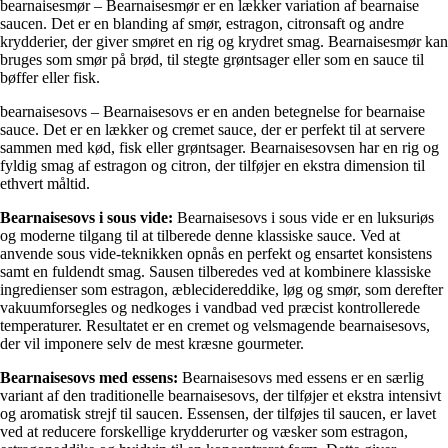
bearnaisesmør – Bearnaisesmør er en lækker variation af bearnaise
saucen. Det er en blanding af smør, estragon, citronsaft og andre
krydderier, der giver smøret en rig og krydret smag. Bearnaisesmør kan
bruges som smør på brød, til stegte grøntsager eller som en sauce til
bøffer eller fisk.
bearnaisesovs – Bearnaisesovs er en anden betegnelse for bearnaise
sauce. Det er en lækker og cremet sauce, der er perfekt til at servere
sammen med kød, fisk eller grøntsager. Bearnaisesovsen har en rig og
fyldig smag af estragon og citron, der tilføjer en ekstra dimension til
ethvert måltid.
Bearnaisesovs i sous vide:
Bearnaisesovs i sous vide er en luksuriøs
og moderne tilgang til at tilberede denne klassiske sauce. Ved at
anvende sous vide-teknikken opnås en perfekt og ensartet konsistens
samt en fuldendt smag. Sausen tilberedes ved at kombinere klassiske
ingredienser som estragon, æblecidereddike, løg og smør, som derefter
vakuumforsegles og nedkoges i vandbad ved præcist kontrollerede
temperaturer. Resultatet er en cremet og velsmagende bearnaisesovs,
der vil imponere selv de mest kræsne gourmeter.
Bearnaisesovs med essens:
Bearnaisesovs med essens er en særlig
variant af den traditionelle bearnaisesovs, der tilføjer et ekstra intensivt
og aromatisk strejf til saucen. Essensen, der tilføjes til saucen, er lavet
ved at reducere forskellige krydderurter og væsker som estragon,