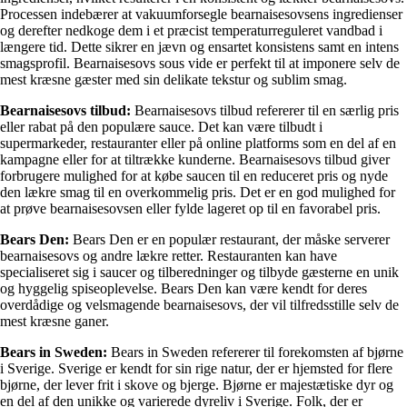
Processen indebærer at vakuumforsegle bearnaisesovsens ingredienser
og derefter nedkoge dem i et præcist temperaturreguleret vandbad i
længere tid. Dette sikrer en jævn og ensartet konsistens samt en intens
smagsprofil. Bearnaisesovs sous vide er perfekt til at imponere selv de
mest kræsne gæster med sin delikate tekstur og sublim smag.
Bearnaisesovs tilbud:
Bearnaisesovs tilbud refererer til en særlig pris
eller rabat på den populære sauce. Det kan være tilbudt i
supermarkeder, restauranter eller på online platforms som en del af en
kampagne eller for at tiltrække kunderne. Bearnaisesovs tilbud giver
forbrugere mulighed for at købe saucen til en reduceret pris og nyde
den lækre smag til en overkommelig pris. Det er en god mulighed for
at prøve bearnaisesovsen eller fylde lageret op til en favorabel pris.
Bears Den:
Bears Den er en populær restaurant, der måske serverer
bearnaisesovs og andre lækre retter. Restauranten kan have
specialiseret sig i saucer og tilberedninger og tilbyde gæsterne en unik
og hyggelig spiseoplevelse. Bears Den kan være kendt for deres
overdådige og velsmagende bearnaisesovs, der vil tilfredsstille selv de
mest kræsne ganer.
Bears in Sweden:
Bears in Sweden refererer til forekomsten af bjørne
i Sverige. Sverige er kendt for sin rige natur, der er hjemsted for flere
bjørne, der lever frit i skove og bjerge. Bjørne er majestætiske dyr og
en del af den unikke og varierede dyreliv i Sverige. Folk, der er