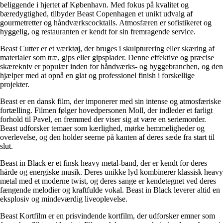
beliggende i hjertet af København. Med fokus på kvalitet og
bæredygtighed, tilbyder Beast Copenhagen et unikt udvalg af
gourmetretter og håndværkscocktails. Atmosfæren er sofistikeret og
hyggelig, og restauranten er kendt for sin fremragende service.
Beast Cutter er et værktøj, der bruges i skulpturering eller skæring af
materialer som træ, gips eller gipsplader. Denne effektive og præcise
skærekniv er populær inden for håndværks- og byggebranchen, og den
hjælper med at opnå en glat og professionel finish i forskellige
projekter.
Beast er en dansk film, der imponerer med sin intense og atmosfæriske
fortælling. Filmen følger hovedpersonen Moll, der indleder et farligt
forhold til Pavel, en fremmed der viser sig at være en seriemorder.
Beast udforsker temaer som kærlighed, mørke hemmeligheder og
overlevelse, og den holder seerne på kanten af deres sæde fra start til
slut.
Beast in Black er et finsk heavy metal-band, der er kendt for deres
hårde og energiske musik. Deres unikke lyd kombinerer klassisk heavy
metal med et moderne twist, og deres sange er kendetegnet ved deres
fængende melodier og kraftfulde vokal. Beast in Black leverer altid en
eksplosiv og mindeværdig liveoplevelse.
Beast Kortfilm er en prisvindende kortfilm, der udforsker emner som