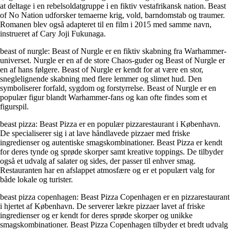
at deltage i en rebelsoldatgruppe i en fiktiv vestafrikansk nation. Beast
of No Nation udforsker temaerne krig, vold, barndomstab og traumer.
Romanen blev også adapteret til en film i 2015 med samme navn,
instrueret af Cary Joji Fukunaga.
beast of nurgle: Beast of Nurgle er en fiktiv skabning fra Warhammer-
universet. Nurgle er en af de store Chaos-guder og Beast of Nurgle er
en af hans følgere. Beast of Nurgle er kendt for at være en stor,
sneglelignende skabning med flere lemmer og slimet hud. Den
symboliserer forfald, sygdom og forstyrrelse. Beast of Nurgle er en
populær figur blandt Warhammer-fans og kan ofte findes som et
figurspil.
beast pizza: Beast Pizza er en populær pizzarestaurant i København.
De specialiserer sig i at lave håndlavede pizzaer med friske
ingredienser og autentiske smagskombinationer. Beast Pizza er kendt
for deres tynde og sprøde skorper samt kreative toppings. De tilbyder
også et udvalg af salater og sides, der passer til enhver smag.
Restauranten har en afslappet atmosfære og er et populært valg for
både lokale og turister.
beast pizza copenhagen: Beast Pizza Copenhagen er en pizzarestaurant
i hjertet af København. De serverer lækre pizzaer lavet af friske
ingredienser og er kendt for deres sprøde skorper og unikke
smagskombinationer. Beast Pizza Copenhagen tilbyder et bredt udvalg