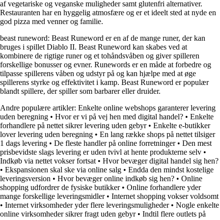
af vegetariske og veganske muligheder samt glutenfri alternativer.
Restauranten har en hyggelig atmosfære og er et ideelt sted at nyde en
god pizza med venner og familie.
beast runeword: Beast Runeword er en af ​​de mange runer, der kan
bruges i spillet Diablo II. Beast Runeword kan skabes ved at
kombinere de rigtige runer og et tohåndsvåben og giver spilleren
forskellige bonusser og evner. Runewords er en måde at forbedre og
tilpasse spillerens våben og udstyr på og kan hjælpe med at øge
spillerens styrke og effektivitet i kamp. Beast Runeword er populær
blandt spillere, der spiller som barbarer eller druider.
Andre populære artikler:
Enkelte online webshops garanterer levering
uden beregning
•
Hvor er vi på vej hen med digital handel?
•
Enkelte
forhandlere på nettet sikrer levering uden gebyr
•
Enkelte e-butikker
lover levering uden beregning
•
En lang række shops på nettet tilsiger
1 dags levering
•
De fleste handler på online forretninger
•
Den mest
prisbevidste slags levering er uden tvivl at hente produkterne selv
•
Indkøb via nettet vokser fortsat
•
Hvor bevæger digital handel sig hen?
•
Ekspansionen skal ske via online salg
•
Endda den mindst kostelige
leveringsversion
•
Hvor bevæger online indkøb sig hen?
•
Online
shopping udfordrer de fysiske butikker
•
Online forhandlere yder
mange forskellige leveringsmidler
•
Internet shopping vokser voldsomt
•
Internet virksomheder yder flere leveringsmuligheder
•
Nogle enkelte
online virksomheder sikrer fragt uden gebyr
•
Indtil flere outlets på