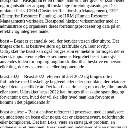
beasportal – Beasportal er en online platform, der giver virksomheder
og organisationer adgang til forskellige forretningsløsninger. Det
omfatter f.eks. CRM (Customer Relationship Management), ERP
(Enterprise Resource Planning) og HRM (Human Resource
Management) værktøjer. Beasportal hjælper virksomheder med at
administrere og organisere deres forretningsprocesser og data på en
effektiv og integreret måde.
beast – Beast er et engelsk ord, der betyder væsen eller uhyre. Det
bruges ofte til at beskrive store og kraftfulde dyr, især rovdyr.
Udtrykket the beast kan også bruges som en metafor for noget, der er
stærkt, imponerende eller skræmmende. Begrebet beast kan også
anvendes inden for pop- og ungdomskultur til at beskrive en person
eller ting, der er ekstremt sej eller imponerende.
beast 2022 – Beast 2022 refererer til året 2022 og bruges ofte i
forbindelse med forskellige begivenheder eller produkter, der relaterer
sig til dette specifikke år. Det kan f.eks. dreje sig om mode, film, musik
eller sport. Udtrykket beast 2022 kan bruges til at skabe spænding og
forventning om, hvad der vil ske eller hvad man kan forvente at
komme i det pågældende år.
beast analyse – Beast analyse refererer til processen med at analysere
og undersøge en beast eller noget, der er ekstremt svært, udfordrende
eller kompliceret. Det kan f.eks. være en strategi, et problem, en
opgave eller et fænomen. Beast analysen indebærer ofte en grundig og