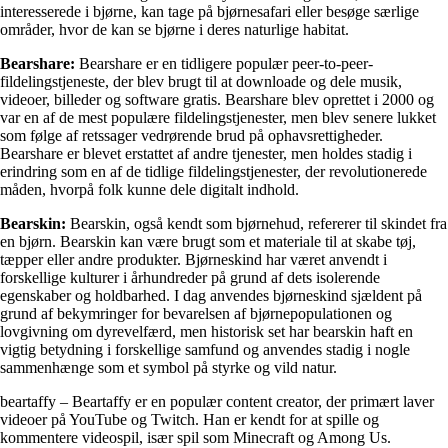
interesserede i bjørne, kan tage på bjørnesafari eller besøge særlige
områder, hvor de kan se bjørne i deres naturlige habitat.
Bearshare:
Bearshare er en tidligere populær peer-to-peer-
fildelingstjeneste, der blev brugt til at downloade og dele musik,
videoer, billeder og software gratis. Bearshare blev oprettet i 2000 og
var en af de mest populære fildelingstjenester, men blev senere lukket
som følge af retssager vedrørende brud på ophavsrettigheder.
Bearshare er blevet erstattet af andre tjenester, men holdes stadig i
erindring som en af de tidlige fildelingstjenester, der revolutionerede
måden, hvorpå folk kunne dele digitalt indhold.
Bearskin:
Bearskin, også kendt som bjørnehud, refererer til skindet fra
en bjørn. Bearskin kan være brugt som et materiale til at skabe tøj,
tæpper eller andre produkter. Bjørneskind har været anvendt i
forskellige kulturer i århundreder på grund af dets isolerende
egenskaber og holdbarhed. I dag anvendes bjørneskind sjældent på
grund af bekymringer for bevarelsen af bjørnepopulationen og
lovgivning om dyrevelfærd, men historisk set har bearskin haft en
vigtig betydning i forskellige samfund og anvendes stadig i nogle
sammenhænge som et symbol på styrke og vild natur.
beartaffy – Beartaffy er en populær content creator, der primært laver
videoer på YouTube og Twitch. Han er kendt for at spille og
kommentere videospil, især spil som Minecraft og Among Us.