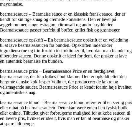
mayonnaise.
bearnaisesauce – Bearnaise sauce er en klassisk fransk sauce, der er
kendt for sin rige smag og cremede konsistens. Den er lavet på
æggeblommer, smør, estragon, citronsaft og andre krydderier.
Bearnaisesauce passer perfekt til bøffer, grillet fisk og grøntsager.
bearnaisesauce opskrift – En bearnaisesauce opskrift er en vejledning
til at lave bearnaisesaucen fra bunden. Opskriften indeholder
ingredienserne og trin-for-trin instruktioner til, hvordan man blander og
tilbereder saucen. Denne opskrift er ideel for dem, der ønsker at lave
en autentisk bearnaise fra bunden.
bearnaisesauce price – Bearnaisesauce Price er en færdiglavet
bearnaisesauce, der kan købes i butikkerne. Den er opkaldt efter den
berømte danske kok Jesper Vollmer, der producerer de lækre og
velsmagende saucer. Bearnaisesauce Price er kendt for sin høje kvalitet
og autentiske smag.
bearnaisesauce tilbud – Bearnaisesauce tilbud refererer til en særlig pris
eller rabat på bearnaisesaucen. Dette kan være enten i en fysisk butik
eller online. Tilbudet giver forbrugerne mulighed for at købe saucen til
en lavere pris, hvilket er ideelt, hvis man er fan af bearnaise og ønsker
at spare lidt penge.