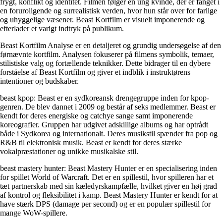
frygt, konflikt og identitet. Filmen følger en ung kvinde, der er fanget i
en foruroligende og surrealistisk verden, hvor hun står over for farlige
og uhyggelige væsener. Beast Kortfilm er visuelt imponerende og
efterlader et varigt indtryk på publikum.
Beast Kortfilm Analyse er en detaljeret og grundig undersøgelse af den
førnævnte kortfilm. Analysen fokuserer på filmens symbolik, temaer,
stilistiske valg og fortællende teknikker. Dette bidrager til en dybere
forståelse af Beast Kortfilm og giver et indblik i instruktørens
intentioner og budskaber.
beast kpop: Beast er en sydkoreansk drengegruppe inden for kpop-
genren. De blev dannet i 2009 og består af seks medlemmer. Beast er
kendt for deres energiske og catchye sange samt imponerende
koreografier. Gruppen har udgivet adskillige albums og har optrådt
både i Sydkorea og internationalt. Deres musikstil spænder fra pop og
R&B til elektronisk musik. Beast er kendt for deres stærke
vokalpræstationer og unikke musikalske stil.
beast mastery hunter: Beast Mastery Hunter er en specialisering inden
for spillet World of Warcraft. Det er en spillestil, hvor spilleren har et
tæt partnerskab med sin kæledyrskampfælle, hvilket giver en høj grad
af kontrol og fleksibilitet i kamp. Beast Mastery Hunter er kendt for at
have stærk DPS (damage per second) og er en populær spillestil for
mange WoW-spillere.