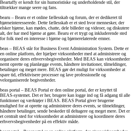
Beartaffy er kendt for sin humoristiske og underholdende stil, der
tiltrækker mange seere og fans.
bearu – Bearu er et online fællesskab og forum, der er dedikeret til
bjørneinteresserede. Dette fællesskab er et sted hvor mennesker, der
elsker bjørne, kan mødes, chatte, dele billeder og videoer, og diskutere
alt, der har med bjørne at gøre. Bearu er et trygt og inkluderende sted
for folk med en interesse i bjørne og bjørnerelaterede emner.
beas – BEAS står for Business Event Administration System. Dette er
en online platform, der hjælper virksomheder med at administrere og
organisere deres erhvervsbegivenheder. Med BEAS kan virksomheder
nemt oprette og planlægge events, håndtere invitationer, tilmeldinger,
betalinger og meget mere. BEAS gør det muligt for virksomheder at
spare tid, effektivisere processer og lave professionelle og
velorganiserede begivenheder.
beas portal – BEAS Portal er den online portal, der er knyttet til
BEAS-systemet. Det er her, brugere kan logge ind og få adgang til alle
funktioner og værktøjer i BEAS. BEAS Portal giver brugerne
mulighed for at oprette og administrere deres events, se tilmeldinger,
håndtere betalinger, sende beskeder til deltagere og meget mere. Det er
et centralt sted for virksomheder at administrere og koordinere deres
erhvervsbegivenheder på en effektiv måde.