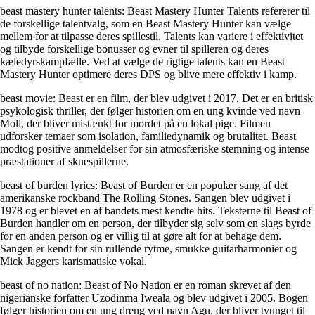
beast mastery hunter talents: Beast Mastery Hunter Talents refererer til
de forskellige talentvalg, som en Beast Mastery Hunter kan vælge
mellem for at tilpasse deres spillestil. Talents kan variere i effektivitet
og tilbyde forskellige bonusser og evner til spilleren og deres
kæledyrskampfælle. Ved at vælge de rigtige talents kan en Beast
Mastery Hunter optimere deres DPS og blive mere effektiv i kamp.
beast movie: Beast er en film, der blev udgivet i 2017. Det er en britisk
psykologisk thriller, der følger historien om en ung kvinde ved navn
Moll, der bliver mistænkt for mordet på en lokal pige. Filmen
udforsker temaer som isolation, familiedynamik og brutalitet. Beast
modtog positive anmeldelser for sin atmosfæriske stemning og intense
præstationer af skuespillerne.
beast of burden lyrics: Beast of Burden er en populær sang af det
amerikanske rockband The Rolling Stones. Sangen blev udgivet i
1978 og er blevet en af bandets mest kendte hits. Teksterne til Beast of
Burden handler om en person, der tilbyder sig selv som en slags byrde
for en anden person og er villig til at gøre alt for at behage dem.
Sangen er kendt for sin rullende rytme, smukke guitarharmonier og
Mick Jaggers karismatiske vokal.
beast of no nation: Beast of No Nation er en roman skrevet af den
nigerianske forfatter Uzodinma Iweala og blev udgivet i 2005. Bogen
følger historien om en ung dreng ved navn Agu, der bliver tvunget til