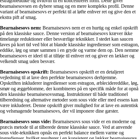
estragoneddike og hvidvin til en koncentreret form. Dette giver
bearnaisesovsen en dybere smag og en mere kompleks profil. Denne
variant af bearnaisesovs er perfekt til at løfte enhver ret og give den et
ekstra pift af smag.
Bearnaisesovs nem:
Bearnaisesovs nem er en hurtig og enkel opskrift
på den klassiske sauce. Denne version af bearnaisesovs kræver ikke
timelange reduktioner eller besværlige teknikker. I stedet kan saucen
laves på kort tid ved blot at blande klassiske ingredienser som estragon,
eddike, løg og smør sammen i en gryde og varme dem op. Den nemme
bearnaisesovs er ideel til at tilføje til enhver ret og giver en lækker og
velkendt smag uden besvær.
Bearnaisesovs opskrift:
Bearnaisesovs opskrift er en detaljeret
vejledning til at lave den perfekte bearnaisesovs derhjemme.
Opskriften inkluderer ingredienser som estragon, æblecidereddike, løg,
smør og æggeblomme, der kombineres på en specifik måde for at opnå
den klassiske bearnaisesovssmag. Instruktioner til både traditionel
tilberedning og alternative metoder som sous vide eller med essens kan
være inkluderet. Denne opskrift giver mulighed for at lave en autentisk
og velsmagende bearnaisesovs, der vil imponere dine gæster.
Bearnaisesovs sous vide:
Bearnaisesovs sous vide er en moderne og
præcis metode til at tilberede denne klassiske sauce. Ved at anvende
sous vide-teknikken opnås en perfekt balance mellem varme og
ingredienser, hvilket resulterer i en konsistent og lækker bearnaisesovs.