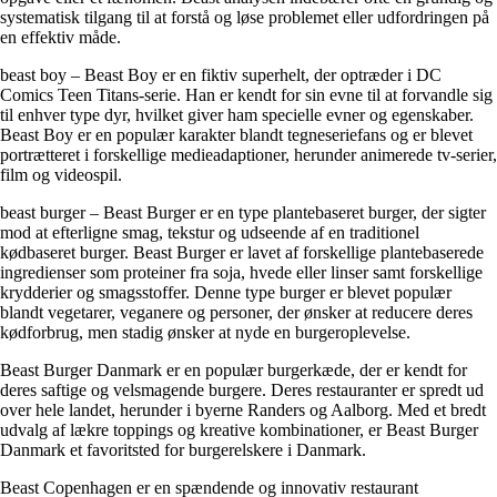
systematisk tilgang til at forstå og løse problemet eller udfordringen på
en effektiv måde.
beast boy – Beast Boy er en fiktiv superhelt, der optræder i DC
Comics Teen Titans-serie. Han er kendt for sin evne til at forvandle sig
til enhver type dyr, hvilket giver ham specielle evner og egenskaber.
Beast Boy er en populær karakter blandt tegneseriefans og er blevet
portrætteret i forskellige medieadaptioner, herunder animerede tv-serier,
film og videospil.
beast burger – Beast Burger er en type plantebaseret burger, der sigter
mod at efterligne smag, tekstur og udseende af en traditionel
kødbaseret burger. Beast Burger er lavet af forskellige plantebaserede
ingredienser som proteiner fra soja, hvede eller linser samt forskellige
krydderier og smagsstoffer. Denne type burger er blevet populær
blandt vegetarer, veganere og personer, der ønsker at reducere deres
kødforbrug, men stadig ønsker at nyde en burgeroplevelse.
Beast Burger Danmark er en populær burgerkæde, der er kendt for
deres saftige og velsmagende burgere. Deres restauranter er spredt ud
over hele landet, herunder i byerne Randers og Aalborg. Med et bredt
udvalg af lækre toppings og kreative kombinationer, er Beast Burger
Danmark et favoritsted for burgerelskere i Danmark.
Beast Copenhagen er en spændende og innovativ restaurant