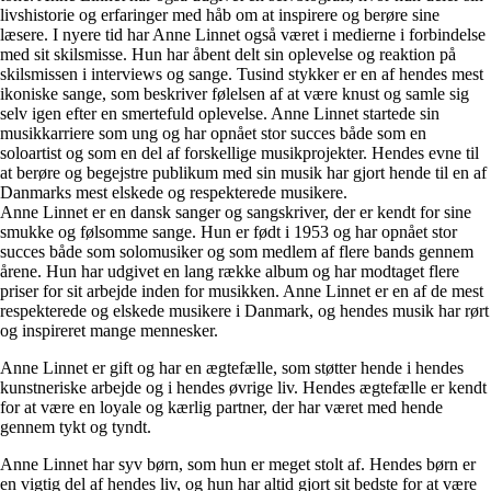
livshistorie og erfaringer med håb om at inspirere og berøre sine
læsere. I nyere tid har Anne Linnet også været i medierne i forbindelse
med sit skilsmisse. Hun har åbent delt sin oplevelse og reaktion på
skilsmissen i interviews og sange. Tusind stykker er en af hendes mest
ikoniske sange, som beskriver følelsen af at være knust og samle sig
selv igen efter en smertefuld oplevelse. Anne Linnet startede sin
musikkarriere som ung og har opnået stor succes både som en
soloartist og som en del af forskellige musikprojekter. Hendes evne til
at berøre og begejstre publikum med sin musik har gjort hende til en af
Danmarks mest elskede og respekterede musikere.
Anne Linnet er en dansk sanger og sangskriver, der er kendt for sine
smukke og følsomme sange. Hun er født i 1953 og har opnået stor
succes både som solomusiker og som medlem af flere bands gennem
årene. Hun har udgivet en lang række album og har modtaget flere
priser for sit arbejde inden for musikken. Anne Linnet er en af de mest
respekterede og elskede musikere i Danmark, og hendes musik har rørt
og inspireret mange mennesker.
Anne Linnet er gift og har en ægtefælle, som støtter hende i hendes
kunstneriske arbejde og i hendes øvrige liv. Hendes ægtefælle er kendt
for at være en loyale og kærlig partner, der har været med hende
gennem tykt og tyndt.
Anne Linnet har syv børn, som hun er meget stolt af. Hendes børn er
en vigtig del af hendes liv, og hun har altid gjort sit bedste for at være