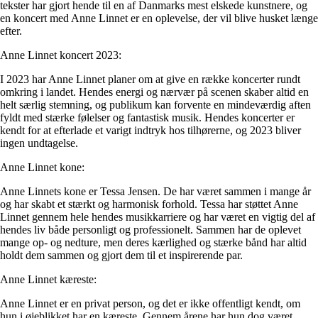
tekster har gjort hende til en af Danmarks mest elskede kunstnere, og
en koncert med Anne Linnet er en oplevelse, der vil blive husket længe
efter.
Anne Linnet koncert 2023:
I 2023 har Anne Linnet planer om at give en række koncerter rundt
omkring i landet. Hendes energi og nærvær på scenen skaber altid en
helt særlig stemning, og publikum kan forvente en mindeværdig aften
fyldt med stærke følelser og fantastisk musik. Hendes koncerter er
kendt for at efterlade et varigt indtryk hos tilhørerne, og 2023 bliver
ingen undtagelse.
Anne Linnet kone:
Anne Linnets kone er Tessa Jensen. De har været sammen i mange år
og har skabt et stærkt og harmonisk forhold. Tessa har støttet Anne
Linnet gennem hele hendes musikkarriere og har været en vigtig del af
hendes liv både personligt og professionelt. Sammen har de oplevet
mange op- og nedture, men deres kærlighed og stærke bånd har altid
holdt dem sammen og gjort dem til et inspirerende par.
Anne Linnet kæreste:
Anne Linnet er en privat person, og det er ikke offentligt kendt, om
hun i øjeblikket har en kæreste. Gennem årene har hun dog været