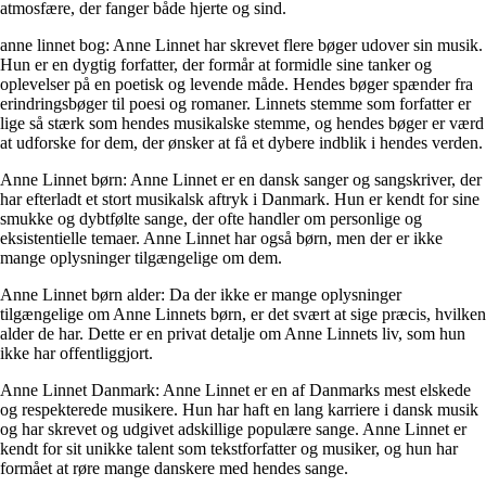
atmosfære, der fanger både hjerte og sind.
anne linnet bog: Anne Linnet har skrevet flere bøger udover sin musik.
Hun er en dygtig forfatter, der formår at formidle sine tanker og
oplevelser på en poetisk og levende måde. Hendes bøger spænder fra
erindringsbøger til poesi og romaner. Linnets stemme som forfatter er
lige så stærk som hendes musikalske stemme, og hendes bøger er værd
at udforske for dem, der ønsker at få et dybere indblik i hendes verden.
Anne Linnet børn: Anne Linnet er en dansk sanger og sangskriver, der
har efterladt et stort musikalsk aftryk i Danmark. Hun er kendt for sine
smukke og dybtfølte sange, der ofte handler om personlige og
eksistentielle temaer. Anne Linnet har også børn, men der er ikke
mange oplysninger tilgængelige om dem.
Anne Linnet børn alder: Da der ikke er mange oplysninger
tilgængelige om Anne Linnets børn, er det svært at sige præcis, hvilken
alder de har. Dette er en privat detalje om Anne Linnets liv, som hun
ikke har offentliggjort.
Anne Linnet Danmark: Anne Linnet er en af Danmarks mest elskede
og respekterede musikere. Hun har haft en lang karriere i dansk musik
og har skrevet og udgivet adskillige populære sange. Anne Linnet er
kendt for sit unikke talent som tekstforfatter og musiker, og hun har
formået at røre mange danskere med hendes sange.