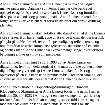
Anne Linnet Danmark sang: Anne Linnet har skrevet og udgivet
mange sange med Danmark som tema. Hun har ofte beskrevet
oplevelser og følelser ved at være dansk i sine tekster og formidlet
disse på en autentisk og personlig måde. Anne Linnet er kendt for at
bruge sit musikalske talent til at fortælle historier om dansk kultur og
identitet.
Anne Linnet Danmark tekst: Tekstforfatterskabet er en af Anne Linnets
store styrker. Hun har en unik evne til at skrive tekster, der berører folk
på dybt plan. Hendes tekster er ofte personlige og reflekterende, og
hun formår at beskrive komplekse følelser og situationer på en enkel
og poetisk måde. Anne Linnet har skrevet mange sange, hvor tekstens
betydning er lige så vigtig som melodien.
Anne Linnet digtsamling 1983: I 1983 udgav Anne Linnet en
digtsamling, hvor hun delte nogle af sine mest dybfølte og personlige
digte. Digtene giver indsigt i Anne Linnets tanker, følelser og
oplevelser på en kunstnerisk og rørende måde. Det er en samling, der
er værd at læse for alle, der er fan af Anne Linnet og hendes kunst.
Anne Linnet Elisabeth Kloppenborg-Skrumsager: Elisabeth
Kloppenborg-Skrumsager er Anne Linnets borgerlige navn. Hun er
født den 30. juli 1953 i Århus og er en dansk sanger, sangskriver og
forfatter. Anne Linnet har haft en lang og succesfuld karriere og har
modtaget adskillige priser og anerkendelse for hendes musik.