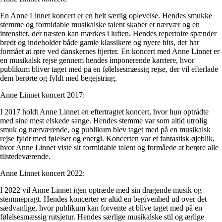
En Anne Linnet koncert er en helt særlig oplevelse. Hendes smukke
stemme og formidable musikalske talent skaber et nærvær og en
intensitet, der næsten kan mærkes i luften. Hendes repertoire spænder
bredt og indeholder både gamle klassikere og nyere hits, der har
formået at røre ved danskernes hjerter. En koncert med Anne Linnet er
en musikalsk rejse gennem hendes imponerende karriere, hvor
publikum bliver taget med på en følelsesmæssig rejse, der vil efterlade
dem berørte og fyldt med begejstring.
Anne Linnet koncert 2017:
I 2017 holdt Anne Linnet en eftertragtet koncert, hvor hun optrådte
med sine mest elskede sange. Hendes stemme var som altid utrolig
smuk og nærværende, og publikum blev taget med på en musikalsk
rejse fyldt med følelser og energi. Koncerten var et fantastisk øjeblik,
hvor Anne Linnet viste sit formidable talent og formåede at berøre alle
tilstedeværende.
Anne Linnet koncert 2022:
I 2022 vil Anne Linnet igen optræde med sin dragende musik og
stemmepragt. Hendes koncerter er altid en begivenhed ud over det
sædvanlige, hvor publikum kan forvente at blive taget med på en
følelsesmæssig rutsjetur. Hendes særlige musikalske stil og ærlige