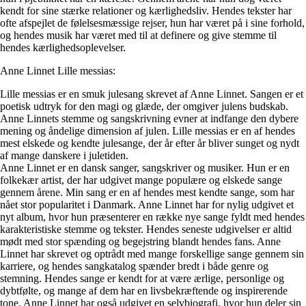
kendt for sine stærke relationer og kærlighedsliv. Hendes tekster har
ofte afspejlet de følelsesmæssige rejser, hun har været på i sine forhold,
og hendes musik har været med til at definere og give stemme til
hendes kærlighedsoplevelser.
Anne Linnet Lille messias:
Lille messias er en smuk julesang skrevet af Anne Linnet. Sangen er et
poetisk udtryk for den magi og glæde, der omgiver julens budskab.
Anne Linnets stemme og sangskrivning evner at indfange den dybere
mening og åndelige dimension af julen. Lille messias er en af hendes
mest elskede og kendte julesange, der år efter år bliver sunget og nydt
af mange danskere i juletiden.
Anne Linnet er en dansk sanger, sangskriver og musiker. Hun er en
folkekær artist, der har udgivet mange populære og elskede sange
gennem årene. Min sang er en af hendes mest kendte sange, som har
nået stor popularitet i Danmark. Anne Linnet har for nylig udgivet et
nyt album, hvor hun præsenterer en række nye sange fyldt med hendes
karakteristiske stemme og tekster. Hendes seneste udgivelser er altid
mødt med stor spænding og begejstring blandt hendes fans. Anne
Linnet har skrevet og optrådt med mange forskellige sange gennem sin
karriere, og hendes sangkatalog spænder bredt i både genre og
stemning. Hendes sange er kendt for at være ærlige, personlige og
dybtfølte, og mange af dem har en livsbekræftende og inspirerende
tone. Anne Linnet har også udgivet en selvbiografi, hvor hun deler sin