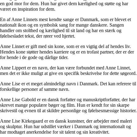
en god mor for dem. Hun har givet dem kærlighed og støtte og har
været en inspiration for dem.
En af Anne Linnets mest kendte sange er Danmark, som er blevet et
nationalt ikon og en symbolsk sang for mange danskere. Sangen
handler om stolthed og kærlighed til sit land og har en stærk og
følelsesladet tekst, der rører ved hjertet.
Anne Linnet er gift med sin kone, som er en vigtig del af hendes liv.
Hendes kone støtter hendes karriere og er en trofast partner, der er der
for hende i de gode og dårlige tider.
Anne Lippert er en navn, der kan være forbundet med Anne Linnet,
men det er ikke muligt at give en specifik beskrivelse for dette søgeord.
Anne Lise er et meget almindeligt navn i Danmark. Det kan referere til
forskellige personer af samme navn.
Anne Lise Gabold er en dansk forfatter og manuskriptforfatter, der har
skrevet mange populære bøger og film. Hun er kendt for sin skarpe
skrivestil og evnen til at skildre personlige og følelsesmæssige historier.
Anne Lise Kirkegaard er en dansk kunstner, der arbejder med maleri
og skulptur. Hun har udstillet værker i Danmark og internationalt og
har modtaget anerkendelse for sit talent og sin kreativitet.