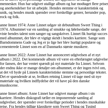
mennesker. Hun har udgivet utallige album og har modtaget flere priser
og anerkendelser for sit arbejde. Hendes stemme er karakteristisk og
unik, og hendes musik spænder over forskellige genrer, herunder pop,
rock og folk.
anne linnet 1974: Anne Linnet udgav sit debutalbum Sweet Thing i
1974. Albummet var en samling af smukke og følelsesladte sange, der
viste hendes talent som sanger og sangskriver. Linnet fik hurtigt succes
med albummet, der blev et vigtigt skridt i hendes karriere. Sange som
Barndommens Gade og Jeg er jo lige her blev hurtigt populære og
cementerede Linnet som en af Danmarks største musikere.
anne linnet 2022: Anne Linnet har annonceret udgivelsen af et nyt
album i 2022. Det kommende album vil være en efterlængtet udgivelse
for fansen, der har ventet spændt på nyt materiale fra Linnet. Selvom
der endnu ikke er mange detaljer om albummet, er der ingen tvivl om,
at det vil byde på Linnets karakteristiske stemme og personlige tekster.
Det er spændende at se, hvilken retning Linnet vil tage med sit nye
materiale og hvilken indflydelse det vil have på den danske
musikscene.
anne linnet album: Anne Linnet har udgivet mange album i sin
karriere. Hendes diskografi tæller en imponerende samling af
udgivelser, der spænder over forskellige perioder i hendes musikalske
rejse. Fra hendes tidlige klassikere som Sweet Thing og Tusind