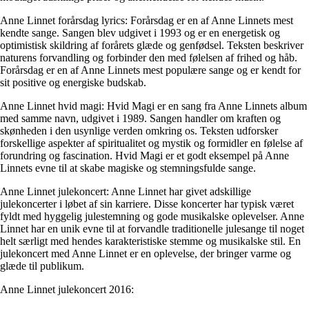
Anne Linnet forårsdag lyrics: Forårsdag er en af Anne Linnets mest
kendte sange. Sangen blev udgivet i 1993 og er en energetisk og
optimistisk skildring af forårets glæde og genfødsel. Teksten beskriver
naturens forvandling og forbinder den med følelsen af frihed og håb.
Forårsdag er en af Anne Linnets mest populære sange og er kendt for
sit positive og energiske budskab.
Anne Linnet hvid magi: Hvid Magi er en sang fra Anne Linnets album
med samme navn, udgivet i 1989. Sangen handler om kraften og
skønheden i den usynlige verden omkring os. Teksten udforsker
forskellige aspekter af spiritualitet og mystik og formidler en følelse af
forundring og fascination. Hvid Magi er et godt eksempel på Anne
Linnets evne til at skabe magiske og stemningsfulde sange.
Anne Linnet julekoncert: Anne Linnet har givet adskillige
julekoncerter i løbet af sin karriere. Disse koncerter har typisk været
fyldt med hyggelig julestemning og gode musikalske oplevelser. Anne
Linnet har en unik evne til at forvandle traditionelle julesange til noget
helt særligt med hendes karakteristiske stemme og musikalske stil. En
julekoncert med Anne Linnet er en oplevelse, der bringer varme og
glæde til publikum.
Anne Linnet julekoncert 2016: