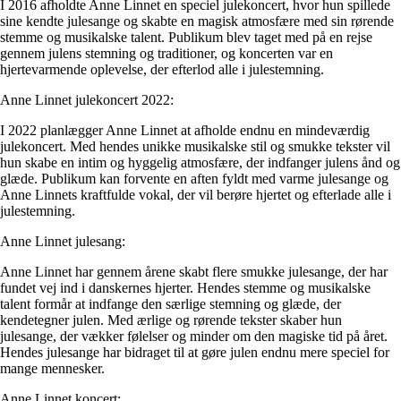
I 2016 afholdte Anne Linnet en speciel julekoncert, hvor hun spillede
sine kendte julesange og skabte en magisk atmosfære med sin rørende
stemme og musikalske talent. Publikum blev taget med på en rejse
gennem julens stemning og traditioner, og koncerten var en
hjertevarmende oplevelse, der efterlod alle i julestemning.
Anne Linnet julekoncert 2022:
I 2022 planlægger Anne Linnet at afholde endnu en mindeværdig
julekoncert. Med hendes unikke musikalske stil og smukke tekster vil
hun skabe en intim og hyggelig atmosfære, der indfanger julens ånd og
glæde. Publikum kan forvente en aften fyldt med varme julesange og
Anne Linnets kraftfulde vokal, der vil berøre hjertet og efterlade alle i
julestemning.
Anne Linnet julesang:
Anne Linnet har gennem årene skabt flere smukke julesange, der har
fundet vej ind i danskernes hjerter. Hendes stemme og musikalske
talent formår at indfange den særlige stemning og glæde, der
kendetegner julen. Med ærlige og rørende tekster skaber hun
julesange, der vækker følelser og minder om den magiske tid på året.
Hendes julesange har bidraget til at gøre julen endnu mere speciel for
mange mennesker.
Anne Linnet koncert: