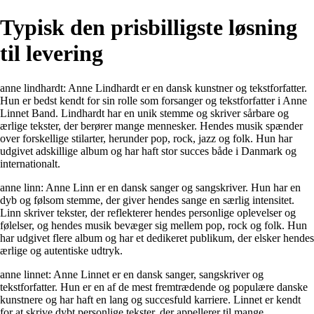
Typisk den prisbilligste løsning
til levering
anne lindhardt: Anne Lindhardt er en dansk kunstner og tekstforfatter.
Hun er bedst kendt for sin rolle som forsanger og tekstforfatter i Anne
Linnet Band. Lindhardt har en unik stemme og skriver sårbare og
ærlige tekster, der berører mange mennesker. Hendes musik spænder
over forskellige stilarter, herunder pop, rock, jazz og folk. Hun har
udgivet adskillige album og har haft stor succes både i Danmark og
internationalt.
anne linn: Anne Linn er en dansk sanger og sangskriver. Hun har en
dyb og følsom stemme, der giver hendes sange en særlig intensitet.
Linn skriver tekster, der reflekterer hendes personlige oplevelser og
følelser, og hendes musik bevæger sig mellem pop, rock og folk. Hun
har udgivet flere album og har et dedikeret publikum, der elsker hendes
ærlige og autentiske udtryk.
anne linnet: Anne Linnet er en dansk sanger, sangskriver og
tekstforfatter. Hun er en af de mest fremtrædende og populære danske
kunstnere og har haft en lang og succesfuld karriere. Linnet er kendt
for at skrive dybt personlige tekster, der appellerer til mange