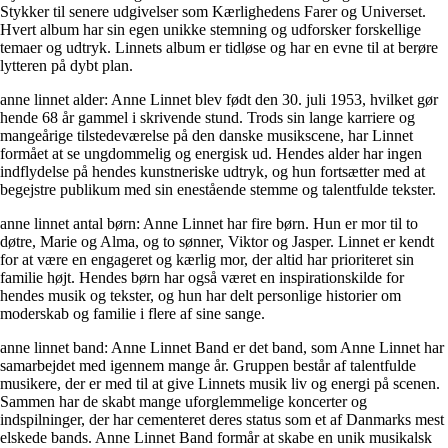
Stykker til senere udgivelser som Kærlighedens Farer og Universet.
Hvert album har sin egen unikke stemning og udforsker forskellige
temaer og udtryk. Linnets album er tidløse og har en evne til at berøre
lytteren på dybt plan.
anne linnet alder: Anne Linnet blev født den 30. juli 1953, hvilket gør
hende 68 år gammel i skrivende stund. Trods sin lange karriere og
mangeårige tilstedeværelse på den danske musikscene, har Linnet
formået at se ungdommelig og energisk ud. Hendes alder har ingen
indflydelse på hendes kunstneriske udtryk, og hun fortsætter med at
begejstre publikum med sin enestående stemme og talentfulde tekster.
anne linnet antal børn: Anne Linnet har fire børn. Hun er mor til to
døtre, Marie og Alma, og to sønner, Viktor og Jasper. Linnet er kendt
for at være en engageret og kærlig mor, der altid har prioriteret sin
familie højt. Hendes børn har også været en inspirationskilde for
hendes musik og tekster, og hun har delt personlige historier om
moderskab og familie i flere af sine sange.
anne linnet band: Anne Linnet Band er det band, som Anne Linnet har
samarbejdet med igennem mange år. Gruppen består af talentfulde
musikere, der er med til at give Linnets musik liv og energi på scenen.
Sammen har de skabt mange uforglemmelige koncerter og
indspilninger, der har cementeret deres status som et af Danmarks mest
elskede bands. Anne Linnet Band formår at skabe en unik musikalsk