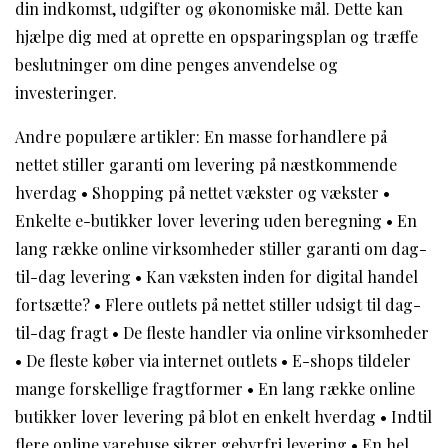
din indkomst, udgifter og økonomiske mål. Dette kan
hjælpe dig med at oprette en opsparingsplan og træffe
beslutninger om dine penges anvendelse og
investeringer.
Andre populære artikler:
En masse forhandlere på
nettet stiller garanti om levering på næstkommende
hverdag
•
Shopping på nettet vækster og vækster
•
Enkelte e-butikker lover levering uden beregning
•
En
lang række online virksomheder stiller garanti om dag-
til-dag levering
•
Kan væksten inden for digital handel
fortsætte?
•
Flere outlets på nettet stiller udsigt til dag-
til-dag fragt
•
De fleste handler via online virksomheder
•
De fleste køber via internet outlets
•
E-shops tildeler
mange forskellige fragtformer
•
En lang række online
butikker lover levering på blot en enkelt hverdag
•
Indtil
flere online varehuse sikrer gebyrfri levering
•
En hel