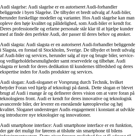
Audi slagelse: Audi slagelse er en autoriseret Audi-forhandler
beliggende i byen Slagelse. De tilbyder et bredt udvalg af Audi-biler,
herunder forskellige modeller og varianter. Hos Audi slagelse kan man
opleve den høje kvalitet og pålidelighed, som Audi-biler er kendt for.
Deres professionelle og erfarne personale står klar til at hjælpe kunder
med at finde den perfekte Audi, der passer til deres behov og ønsker.
Audi slagsta: Audi slagsta er en autoriseret Audi-forhandler beliggende
i Slagsta, en forstad til Stockholm, Sverige. De tilbyder et bredt udvalg
af Audi-biler og services, herunder salg af nye og brugte biler, service-
og vedligeholdelsesmuligheder samt reservedele og tilbehør. Audi
slagsta er kendt for deres dedikation til kundernes tilfredshed og deres
ekspertise inden for Audis produkter og services.
Audi slogan: Audi-sloganet er Vorsprung durch Technik, hvilket
betyder Foran ved hjælp af teknologi på dansk. Dette slogan er blevet
brugt af Audi i mange år og definerer deres vision om at være foran på
teknologiens front. Audi er kendt for deres innovative og teknologisk
avancerede biler, der leverer en enestående køreoplevelse og høj
kvalitet. Sloganet understreger Audis engagement i konstant at udvikle
og introducere nye teknologier og innovationer.
Audi smartphone interface: Audi smartphone interface er en funktion,
der gør det muligt for føreren at tilslutte sin smartphone til bilens