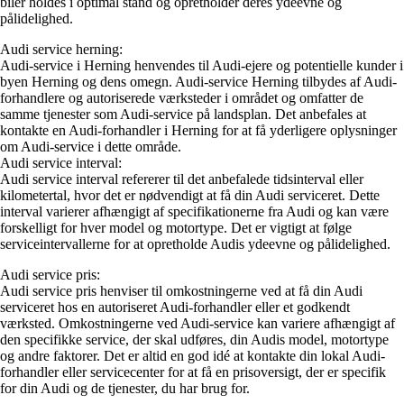
biler holdes i optimal stand og opretholder deres ydeevne og
pålidelighed.
Audi service herning:
Audi-service i Herning henvendes til Audi-ejere og potentielle kunder i
byen Herning og dens omegn. Audi-service Herning tilbydes af Audi-
forhandlere og autoriserede værksteder i området og omfatter de
samme tjenester som Audi-service på landsplan. Det anbefales at
kontakte en Audi-forhandler i Herning for at få yderligere oplysninger
om Audi-service i dette område.
Audi service interval:
Audi service interval refererer til det anbefalede tidsinterval eller
kilometertal, hvor det er nødvendigt at få din Audi serviceret. Dette
interval varierer afhængigt af specifikationerne fra Audi og kan være
forskelligt for hver model og motortype. Det er vigtigt at følge
serviceintervallerne for at opretholde Audis ydeevne og pålidelighed.
Audi service pris:
Audi service pris henviser til omkostningerne ved at få din Audi
serviceret hos en autoriseret Audi-forhandler eller et godkendt
værksted. Omkostningerne ved Audi-service kan variere afhængigt af
den specifikke service, der skal udføres, din Audis model, motortype
og andre faktorer. Det er altid en god idé at kontakte din lokal Audi-
forhandler eller servicecenter for at få en prisoversigt, der er specifik
for din Audi og de tjenester, du har brug for.