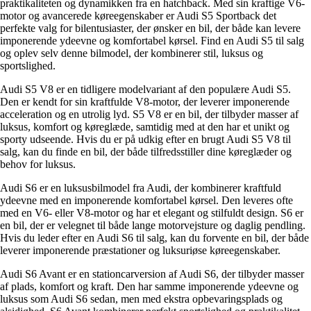
praktikaliteten og dynamikken fra en hatchback. Med sin kraftige V6-
motor og avancerede køreegenskaber er Audi S5 Sportback det
perfekte valg for bilentusiaster, der ønsker en bil, der både kan levere
imponerende ydeevne og komfortabel kørsel. Find en Audi S5 til salg
og oplev selv denne bilmodel, der kombinerer stil, luksus og
sportslighed.
Audi S5 V8 er en tidligere modelvariant af den populære Audi S5.
Den er kendt for sin kraftfulde V8-motor, der leverer imponerende
acceleration og en utrolig lyd. S5 V8 er en bil, der tilbyder masser af
luksus, komfort og køreglæde, samtidig med at den har et unikt og
sporty udseende. Hvis du er på udkig efter en brugt Audi S5 V8 til
salg, kan du finde en bil, der både tilfredsstiller dine køreglæder og
behov for luksus.
Audi S6 er en luksusbilmodel fra Audi, der kombinerer kraftfuld
ydeevne med en imponerende komfortabel kørsel. Den leveres ofte
med en V6- eller V8-motor og har et elegant og stilfuldt design. S6 er
en bil, der er velegnet til både lange motorvejsture og daglig pendling.
Hvis du leder efter en Audi S6 til salg, kan du forvente en bil, der både
leverer imponerende præstationer og luksuriøse køreegenskaber.
Audi S6 Avant er en stationcarversion af Audi S6, der tilbyder masser
af plads, komfort og kraft. Den har samme imponerende ydeevne og
luksus som Audi S6 sedan, men med ekstra opbevaringsplads og