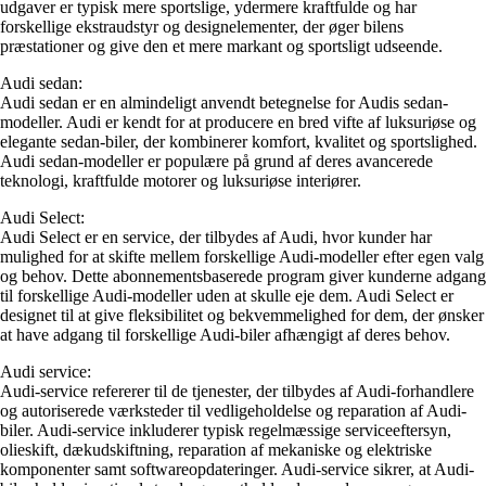
udgaver er typisk mere sportslige, ydermere kraftfulde og har
forskellige ekstraudstyr og designelementer, der øger bilens
præstationer og give den et mere markant og sportsligt udseende.
Audi sedan:
Audi sedan er en almindeligt anvendt betegnelse for Audis sedan-
modeller. Audi er kendt for at producere en bred vifte af luksuriøse og
elegante sedan-biler, der kombinerer komfort, kvalitet og sportslighed.
Audi sedan-modeller er populære på grund af deres avancerede
teknologi, kraftfulde motorer og luksuriøse interiører.
Audi Select:
Audi Select er en service, der tilbydes af Audi, hvor kunder har
mulighed for at skifte mellem forskellige Audi-modeller efter egen valg
og behov. Dette abonnementsbaserede program giver kunderne adgang
til forskellige Audi-modeller uden at skulle eje dem. Audi Select er
designet til at give fleksibilitet og bekvemmelighed for dem, der ønsker
at have adgang til forskellige Audi-biler afhængigt af deres behov.
Audi service:
Audi-service refererer til de tjenester, der tilbydes af Audi-forhandlere
og autoriserede værksteder til vedligeholdelse og reparation af Audi-
biler. Audi-service inkluderer typisk regelmæssige serviceeftersyn,
olieskift, dækudskiftning, reparation af mekaniske og elektriske
komponenter samt softwareopdateringer. Audi-service sikrer, at Audi-