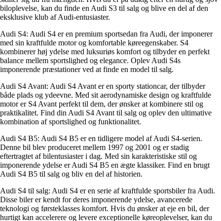
biloplevelse, kan du finde en Audi S3 til salg og blive en del af den
eksklusive klub af Audi-entusiaster.
Audi S4: Audi S4 er en premium sportsedan fra Audi, der imponerer
med sin kraftfulde motor og komfortable køreegenskaber. S4
kombinerer høj ydelse med luksuriøs komfort og tilbyder en perfekt
balance mellem sportslighed og elegance. Oplev Audi S4s
imponerende præstationer ved at finde en model til salg.
Audi S4 Avant: Audi S4 Avant er en sporty stationcar, der tilbyder
både plads og ydeevne. Med sit aerodynamiske design og kraftfulde
motor er S4 Avant perfekt til dem, der ønsker at kombinere stil og
praktikalitet. Find din Audi S4 Avant til salg og oplev den ultimative
kombination af sportslighed og funktionalitet.
Audi S4 B5: Audi S4 B5 er en tidligere model af Audi S4-serien.
Denne bil blev produceret mellem 1997 og 2001 og er stadig
eftertragtet af bilentusiaster i dag. Med sin karakteristiske stil og
imponerende ydelse er Audi S4 B5 en ægte klassiker. Find en brugt
Audi S4 B5 til salg og bliv en del af historien.
Audi S4 til salg: Audi S4 er en serie af kraftfulde sportsbiler fra Audi.
Disse biler er kendt for deres imponerende ydelse, avancerede
teknologi og førsteklasses komfort. Hvis du ønsker at eje en bil, der
hurtigt kan accelerere og levere exceptionelle køreoplevelser, kan du