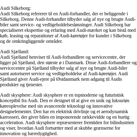
Audi Silkeborg:
Audi Silkeborg refererer til en Audi-forhandler, der er beliggende i
Silkeborg. Denne Audi-forhandler tilbyder salg af nye og brugte Audi-
biler samt service- og vedligeholdelsesløsninger. Audi Silkeborg har
specialiseret ekspertise og erfaring med Audi-mærket og kan bistå med
køb, leasing og reparationer af Audi-køretøjer for kunder i Silkeborg
og de omkringliggende områder.
Audi Sjælland:
Audi Sjælland henviser til Audi-forhandlere og servicecentre, der
ligger på Sjælland, den største ø i Danmark. Disse Audi-forhandlere og
servicecentre på Sjælland tilbyder salg af nye og brugte Audi-biler
samt autoriseret service og vedligeholdelse af Audi-køretøjer. Audi
Sjælland giver Audi-ejere på Østdanmark nem adgang til Audis
produkter og tjenester.
Audi skysphere: Audi skysphere er en topmoderne og futuristisk
konceptbil fra Audi. Den er designet til at give en unik og luksuriøs
køreoplevelse med sin avancerede teknologi og innovative
designelementer. Den har en elektrisk drivlinje og et aerodynamisk
karrosseri, der giver bilen en imponerende rækkevidde og en hurtig
acceleration. Audi skysphere repræsenterer fremtiden for bilindustrien
og viser, hvordan Audi fortsætter med at skubbe grænserne for
innovation og bæredygtighed.