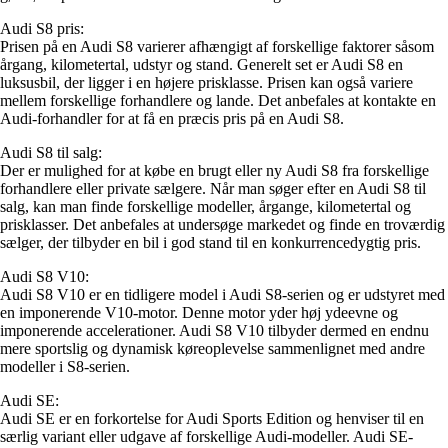
Audi S8 pris:
Prisen på en Audi S8 varierer afhængigt af forskellige faktorer såsom
årgang, kilometertal, udstyr og stand. Generelt set er Audi S8 en
luksusbil, der ligger i en højere prisklasse. Prisen kan også variere
mellem forskellige forhandlere og lande. Det anbefales at kontakte en
Audi-forhandler for at få en præcis pris på en Audi S8.
Audi S8 til salg:
Der er mulighed for at købe en brugt eller ny Audi S8 fra forskellige
forhandlere eller private sælgere. Når man søger efter en Audi S8 til
salg, kan man finde forskellige modeller, årgange, kilometertal og
prisklasser. Det anbefales at undersøge markedet og finde en troværdig
sælger, der tilbyder en bil i god stand til en konkurrencedygtig pris.
Audi S8 V10:
Audi S8 V10 er en tidligere model i Audi S8-serien og er udstyret med
en imponerende V10-motor. Denne motor yder høj ydeevne og
imponerende accelerationer. Audi S8 V10 tilbyder dermed en endnu
mere sportslig og dynamisk køreoplevelse sammenlignet med andre
modeller i S8-serien.
Audi SE:
Audi SE er en forkortelse for Audi Sports Edition og henviser til en
særlig variant eller udgave af forskellige Audi-modeller. Audi SE-