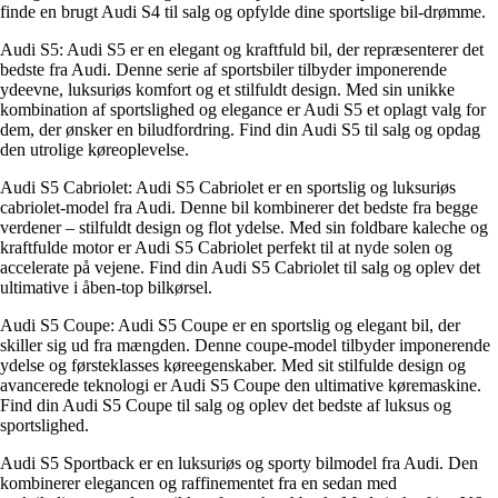
finde en brugt Audi S4 til salg og opfylde dine sportslige bil-drømme.
Audi S5: Audi S5 er en elegant og kraftfuld bil, der repræsenterer det
bedste fra Audi. Denne serie af sportsbiler tilbyder imponerende
ydeevne, luksuriøs komfort og et stilfuldt design. Med sin unikke
kombination af sportslighed og elegance er Audi S5 et oplagt valg for
dem, der ønsker en biludfordring. Find din Audi S5 til salg og opdag
den utrolige køreoplevelse.
Audi S5 Cabriolet: Audi S5 Cabriolet er en sportslig og luksuriøs
cabriolet-model fra Audi. Denne bil kombinerer det bedste fra begge
verdener – stilfuldt design og flot ydelse. Med sin foldbare kaleche og
kraftfulde motor er Audi S5 Cabriolet perfekt til at nyde solen og
accelerate på vejene. Find din Audi S5 Cabriolet til salg og oplev det
ultimative i åben-top bilkørsel.
Audi S5 Coupe: Audi S5 Coupe er en sportslig og elegant bil, der
skiller sig ud fra mængden. Denne coupe-model tilbyder imponerende
ydelse og førsteklasses køreegenskaber. Med sit stilfulde design og
avancerede teknologi er Audi S5 Coupe den ultimative køremaskine.
Find din Audi S5 Coupe til salg og oplev det bedste af luksus og
sportslighed.
Audi S5 Sportback er en luksuriøs og sporty bilmodel fra Audi. Den
kombinerer elegancen og raffinementet fra en sedan med