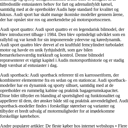
tilfredsstille entusiasters behov for fart og adrenalinfyldt kørsel,
samtidig med at de opretholder Audis høje standard for kvalitet og
luksus. Audi sport har skabt mange ikoniske modeller gennem årene,
der har opnået stor ros og anerkendelse på motorsportsscenen.
Audi sport quattro: Audi sport quattro er en legendarisk bilmodel, der
blev introduceret tilbage i 1984. Den blev oprindeligt udviklet som en
rallybil og var kendt for sin imponerende ydeevne og køredynamik.
Audi sport quattro blev drevet af en kraftfuld femcylindret turboladet
motor og havde en unik fyrhjulsdrift, som gav bilen
bemærkelsesværdig trækkraft og kontrol. Denne bilmodel
repræsenterer et vigtigt kapitel i Audis motorsporthistorie og er stadig
højt værdsat af entusiaster i dag.
Audi sportback: Audi sportback refererer til en karrosseriform, der
kombinerer elementerne fra en sedan og en stationcar. Audi sportback-
modeller har en dynamisk og sporty silhuet, samtidig med at de
opretholder en rummelig kabine og praktisk bagagerumskapacitet.
Disse biler tilbyder en blanding af sportslighed og funktionalitet og
appellerer til dem, der ønsker både stil og praktisk anvendelighed. Audi
sportback-modeller findes i forskellige størrelser og varianter og
tilbyder et bredt udvalg af motormuligheder for at imødekomme
forskellige kørebehov.
Andre populære artikler:
De fleste køber hos internet webshops
•
Flere