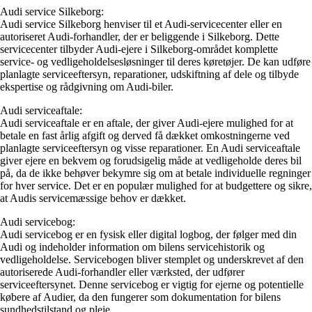
Audi service Silkeborg:
Audi service Silkeborg henviser til et Audi-servicecenter eller en
autoriseret Audi-forhandler, der er beliggende i Silkeborg. Dette
servicecenter tilbyder Audi-ejere i Silkeborg-området komplette
service- og vedligeholdelsesløsninger til deres køretøjer. De kan udføre
planlagte serviceeftersyn, reparationer, udskiftning af dele og tilbyde
ekspertise og rådgivning om Audi-biler.
Audi serviceaftale:
Audi serviceaftale er en aftale, der giver Audi-ejere mulighed for at
betale en fast årlig afgift og derved få dækket omkostningerne ved
planlagte serviceeftersyn og visse reparationer. En Audi serviceaftale
giver ejere en bekvem og forudsigelig måde at vedligeholde deres bil
på, da de ikke behøver bekymre sig om at betale individuelle regninger
for hver service. Det er en populær mulighed for at budgettere og sikre,
at Audis servicemæssige behov er dækket.
Audi servicebog:
Audi servicebog er en fysisk eller digital logbog, der følger med din
Audi og indeholder information om bilens servicehistorik og
vedligeholdelse. Servicebogen bliver stemplet og underskrevet af den
autoriserede Audi-forhandler eller værksted, der udfører
serviceeftersynet. Denne servicebog er vigtig for ejerne og potentielle
købere af Audier, da den fungerer som dokumentation for bilens
sundhedstilstand og pleje.