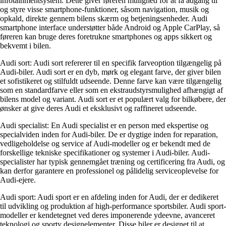
infotainmentsystem. Dette giver føreren mulighed for at få adgang til
og styre visse smartphone-funktioner, såsom navigation, musik og
opkald, direkte gennem bilens skærm og betjeningsenheder. Audi
smartphone interface understøtter både Android og Apple CarPlay, så
føreren kan bruge deres foretrukne smartphones og apps sikkert og
bekvemt i bilen.
Audi sort: Audi sort refererer til en specifik farveoption tilgængelig på
Audi-biler. Audi sort er en dyb, mørk og elegant farve, der giver bilen
et sofistikeret og stilfuldt udseende. Denne farve kan være tilgængelig
som en standardfarve eller som en ekstraudstyrsmulighed afhængigt af
bilens model og variant. Audi sort er et populært valg for bilkøbere, der
ønsker at give deres Audi et eksklusivt og raffineret udseende.
Audi specialist: En Audi specialist er en person med ekspertise og
specialviden inden for Audi-biler. De er dygtige inden for reparation,
vedligeholdelse og service af Audi-modeller og er bekendt med de
forskellige tekniske specifikationer og systemer i Audi-biler. Audi-
specialister har typisk gennemgået træning og certificering fra Audi, og
kan derfor garantere en professionel og pålidelig serviceoplevelse for
Audi-ejere.
Audi sport: Audi sport er en afdeling inden for Audi, der er dedikeret
til udvikling og produktion af high-performance sportsbiler. Audi sport-
modeller er kendetegnet ved deres imponerende ydeevne, avanceret
teknologi og sporty designelementer. Disse biler er designet til at