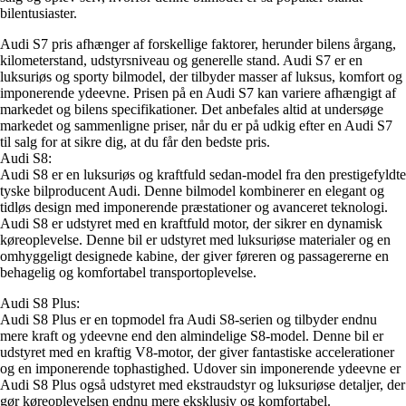
bilentusiaster.
Audi S7 pris afhænger af forskellige faktorer, herunder bilens årgang,
kilometerstand, udstyrsniveau og generelle stand. Audi S7 er en
luksuriøs og sporty bilmodel, der tilbyder masser af luksus, komfort og
imponerende ydeevne. Prisen på en Audi S7 kan variere afhængigt af
markedet og bilens specifikationer. Det anbefales altid at undersøge
markedet og sammenligne priser, når du er på udkig efter en Audi S7
til salg for at sikre dig, at du får den bedste pris.
Audi S8:
Audi S8 er en luksuriøs og kraftfuld sedan-model fra den prestigefyldte
tyske bilproducent Audi. Denne bilmodel kombinerer en elegant og
tidløs design med imponerende præstationer og avanceret teknologi.
Audi S8 er udstyret med en kraftfuld motor, der sikrer en dynamisk
køreoplevelse. Denne bil er udstyret med luksuriøse materialer og en
omhyggeligt designede kabine, der giver føreren og passagererne en
behagelig og komfortabel transportoplevelse.
Audi S8 Plus:
Audi S8 Plus er en topmodel fra Audi S8-serien og tilbyder endnu
mere kraft og ydeevne end den almindelige S8-model. Denne bil er
udstyret med en kraftig V8-motor, der giver fantastiske accelerationer
og en imponerende tophastighed. Udover sin imponerende ydeevne er
Audi S8 Plus også udstyret med ekstraudstyr og luksuriøse detaljer, der
gør køreoplevelsen endnu mere eksklusiv og komfortabel.