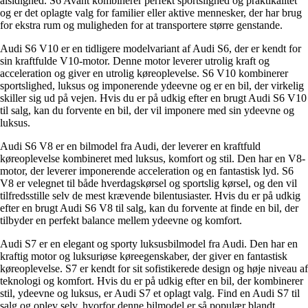
alsidighed. S6 Avant kombinerer perfekt sportslighed og praktikalitet
og er det oplagte valg for familier eller aktive mennesker, der har brug
for ekstra rum og muligheden for at transportere større genstande.
Audi S6 V10 er en tidligere modelvariant af Audi S6, der er kendt for
sin kraftfulde V10-motor. Denne motor leverer utrolig kraft og
acceleration og giver en utrolig køreoplevelse. S6 V10 kombinerer
sportslighed, luksus og imponerende ydeevne og er en bil, der virkelig
skiller sig ud på vejen. Hvis du er på udkig efter en brugt Audi S6 V10
til salg, kan du forvente en bil, der vil imponere med sin ydeevne og
luksus.
Audi S6 V8 er en bilmodel fra Audi, der leverer en kraftfuld
køreoplevelse kombineret med luksus, komfort og stil. Den har en V8-
motor, der leverer imponerende acceleration og en fantastisk lyd. S6
V8 er velegnet til både hverdagskørsel og sportslig kørsel, og den vil
tilfredsstille selv de mest krævende bilentusiaster. Hvis du er på udkig
efter en brugt Audi S6 V8 til salg, kan du forvente at finde en bil, der
tilbyder en perfekt balance mellem ydeevne og komfort.
Audi S7 er en elegant og sporty luksusbilmodel fra Audi. Den har en
kraftig motor og luksuriøse køreegenskaber, der giver en fantastisk
køreoplevelse. S7 er kendt for sit sofistikerede design og høje niveau af
teknologi og komfort. Hvis du er på udkig efter en bil, der kombinerer
stil, ydeevne og luksus, er Audi S7 et oplagt valg. Find en Audi S7 til
salg og oplev selv, hvorfor denne bilmodel er så populær blandt