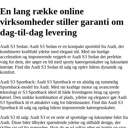
En lang række online
virksomheder stiller garanti om
dag-til-dag levering
Audi S3 Sedan: Audi S3 Sedan er en kompakt sportsbil fra Audi, der
kombinerer kraftfuld ydelse med elegant stil. Med sin hurtige
acceleration og imponerende vejgreb er Audi S3 Sedan det perfekte
valg for dem, der søger en bil med sporty køreegenskaber og luksuriøst
interiør. Find din Audi S3 Sedan til salg og oplev bilens dynamik og
komfort.
Audi S3 Sportback: Audi S3 Sportback er en alsidig og rummelig
Sportsback-model fra Audi. Med sin kraftige motor og avancerede
teknologi er S3 Sportback ideel til både hverdagens brug og sporty
kørsel. Den unikke kombination af plads, ydelse og elegance gør Audi
S3 Sportback til et attraktivt valg for bilentusiaster. Find din Audi S3
Sportback til salg og opdag bilens imponerende køreegenskaber.
Audi S3 til salg: Audi S3 er en serie af sportslige og luksuriøse biler fra
Audi. Disse biler tilbyder spændende ydelse og stilfuldt design, der
skiller sig ud fra mængden. Hvis du er på udkig efter en hurtig og sjov