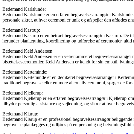
Bedemand Karlslunde:
Bedemand Karlslunde er en erfaren begravelsesarrangør i Karlslunde.
personale sikrer, at hver ceremoni er unik og afspejler den afdødes ø
Bedemand Kastrup:
Bedemand Kastrup er en betroet begravelsesarrangør i Kastrup. De tilbyd
herunder planlægning, koordinering og udførelse af ceremonier, altid 
Bedemand Keld Andersen:
Bedemand Keld Andersen er en velrenommeret begravelsesarrangør med 
bisættelsesceremonier. Keld Andersen er kendt for sin empati, lytnings
Bedemand Kerteminde:
Bedemand Kerteminde er en dedikeret begravelsesarrangør i Kertemind
traditionel begravelse eller en mere alternativ ceremoni, sørger de f
Bedemand Kjellerup:
Bedemand Kjellerup er en erfaren begravelsesarrangør i Kjellerup-områ
tilbyder personlig assistance og vejledning, og sikrer at hver begravel
Bedemand Klarup:
Bedemand Klarup er en professionel begravelsesarrangør beliggende i Kl
begravelse planlægges og udføres på en personlig og betydningsfuld m