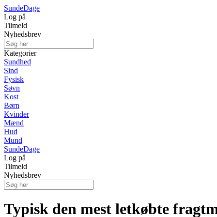
Sunde
Dage
Log på
Tilmeld
Nyhedsbrev
Kategorier
Sundhed
Sind
Fysisk
Søvn
Kost
Børn
Kvinder
Mænd
Hud
Mund
Sunde
Dage
Log på
Tilmeld
Nyhedsbrev
Typisk den mest letkøbte fragt