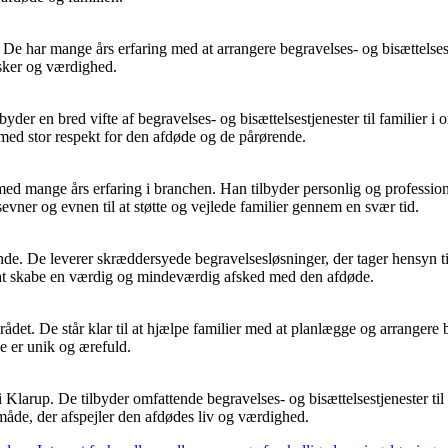
 De har mange års erfaring med at arrangere begravelses- og bisættelse
nsker og værdighed.
er en bred vifte af begravelses- og bisættelsestjenester til familier i o
med stor respekt for den afdøde og de pårørende.
mange års erfaring i branchen. Han tilbyder personlig og professionel 
evner og evnen til at støtte og vejlede familier gennem en svær tid.
e. De leverer skræddersyede begravelsesløsninger, der tager hensyn ti
or at skabe en værdig og mindeværdig afsked med den afdøde.
det. De står klar til at hjælpe familier med at planlægge og arrangere
se er unik og ærefuld.
arup. De tilbyder omfattende begravelses- og bisættelsestjenester til fa
åde, der afspejler den afdødes liv og værdighed.