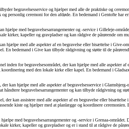
lbyder begravelsesservice og hjælper med alle de praktiske og ceremoni
muk og personlig ceremoni for den afdøde. En bedemand i Gentofte har er
n hjælpe med begravelsesarrangementer og -service i Gilleleje-området. 
kale kirker, kapeller og gravpladser og kan rådgive de pårørende om mu
hjælpe med alle aspekter af en begravelse eller bisættelse i Give-områd
pel. En bedemand i Give kan tilbyde rådgivning og støtte til de pårøre
l inden for begravelsesområdet, der kan hjælpe med alle aspekter af e
 og koordinering med den lokale kirke eller kapel. En bedemand i Gladsa
r kan hjælpe med alle aspekter af begravelsesservice i Glamsbjerg-områd
t håndtere begravelsesarrangementer og kan tilbyde rådgivning og støtt
 der kan assistere med alle aspekter af en begravelse eller bisættelse
 passende kiste og hjælper med at planlægge og koordinere ceremonien. E
ælpe med begravelsesarrangementer og -service i Grenaa-området. De kan
ale kirker, kapeller og gravpladser og er i stand til at rådgive de pår