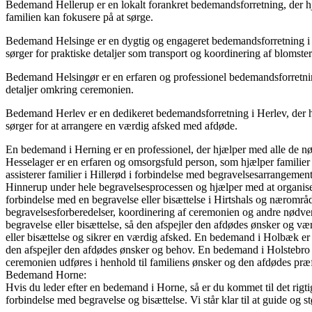
Bedemand Hellerup er en lokalt forankret bedemandsforretning, der hjæ
familien kan fokusere på at sørge.
Bedemand Helsinge er en dygtig og engageret bedemandsforretning i H
sørger for praktiske detaljer som transport og koordinering af blomster
Bedemand Helsingør er en erfaren og professionel bedemandsforretning, 
detaljer omkring ceremonien.
Bedemand Herlev er en dedikeret bedemandsforretning i Herlev, der ha
sørger for at arrangere en værdig afsked med afdøde.
En bedemand i Herning er en professionel, der hjælper med alle de n
Hesselager er en erfaren og omsorgsfuld person, som hjælper familier i
assisterer familier i Hillerød i forbindelse med begravelsesarrangemen
Hinnerup under hele begravelsesprocessen og hjælper med at organisere
forbindelse med en begravelse eller bisættelse i Hirtshals og nærområd
begravelsesforberedelser, koordinering af ceremonien og andre nødven
begravelse eller bisættelse, så den afspejler den afdødes ønsker og v
eller bisættelse og sikrer en værdig afsked. En bedemand i Holbæk er e
den afspejler den afdødes ønsker og behov. En bedemand i Holstebro er e
ceremonien udføres i henhold til familiens ønsker og den afdødes præ
Bedemand Horne:
Hvis du leder efter en bedemand i Horne, så er du kommet til det rigt
forbindelse med begravelse og bisættelse. Vi står klar til at guide og