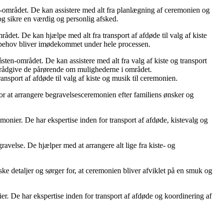
-området. De kan assistere med alt fra planlægning af ceremonien og
og sikre en værdig og personlig afsked.
et. De kan hjælpe med alt fra transport af afdøde til valg af kiste
 behov bliver imødekommet under hele processen.
ten-området. De kan assistere med alt fra valg af kiste og transport
n rådgive de pårørende om mulighederne i området.
sport af afdøde til valg af kiste og musik til ceremonien.
for at arrangere begravelsesceremonien efter familiens ønsker og
nier. De har ekspertise inden for transport af afdøde, kistevalg og
avelse. De hjælper med at arrangere alt lige fra kiste- og
ke detaljer og sørger for, at ceremonien bliver afviklet på en smuk og
. De har ekspertise inden for transport af afdøde og koordinering af