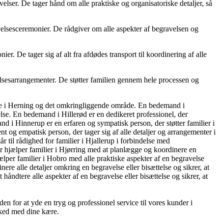
lser. De tager hånd om alle praktiske og organisatoriske detaljer, så
lsesceremonier. De rådgiver om alle aspekter af begravelsen og
. De tager sig af alt fra afdødes transport til koordinering af alle
lsesarrangementer. De støtter familien gennem hele processen og
lse i Herning og det omkringliggende område. En bedemand i
else. En bedemand i Hillerød er en dedikeret professionel, der
d i Hinnerup er en erfaren og sympatisk person, der støtter familier i
 og empatisk person, der tager sig af alle detaljer og arrangementer i
 til rådighed for familier i Hjallerup i forbindelse med
r hjælper familier i Hjørring med at planlægge og koordinere en
lper familier i Hobro med alle praktiske aspekter af en begravelse
re alle detaljer omkring en begravelse eller bisættelse og sikrer, at
åndtere alle aspekter af en begravelse eller bisættelse og sikrer, at
n for at yde en tryg og professionel service til vores kunder i
fsked med dine kære.