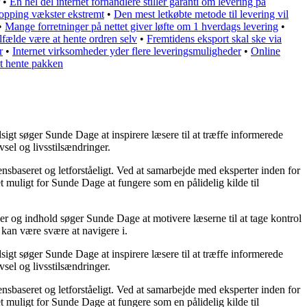
•
En hel del internet forhandlere stiller garanti om levering på
opping vækster ekstremt
•
Den mest letkøbte metode til levering vil
•
Mange forretninger på nettet giver løfte om 1 hverdags levering
•
ilfælde være at hente ordren selv
•
Fremtidens eksport skal ske via
r
•
Internet virksomheder yder flere leveringsmuligheder
•
Online
 at hente pakken
igt søger Sunde Dage at inspirere læsere til at træffe informerede
sel og livsstilsændringer.
densbaseret og letforståeligt. Ved at samarbejde med eksperter inden for
t muligt for Sunde Dage at fungere som en pålidelig kilde til
ler og indhold søger Sunde Dage at motivere læserne til at tage kontrol
 kan være svære at navigere i.
igt søger Sunde Dage at inspirere læsere til at træffe informerede
sel og livsstilsændringer.
densbaseret og letforståeligt. Ved at samarbejde med eksperter inden for
t muligt for Sunde Dage at fungere som en pålidelig kilde til