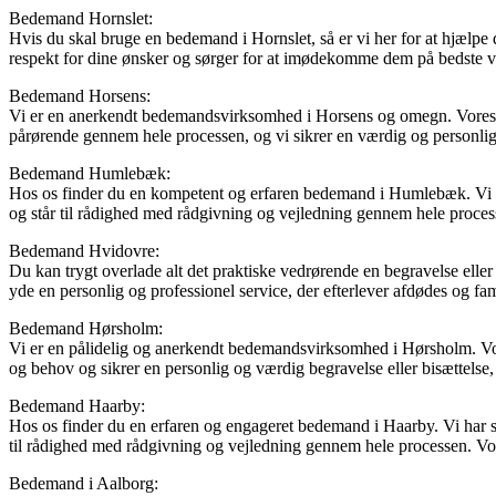
Bedemand Hornslet:
Hvis du skal bruge en bedemand i Hornslet, så er vi her for at hjælpe di
respekt for dine ønsker og sørger for at imødekomme dem på bedste vis
Bedemand Horsens:
Vi er en anerkendt bedemandsvirksomhed i Horsens og omegn. Vores ded
pårørende gennem hele processen, og vi sikrer en værdig og personlig 
Bedemand Humlebæk:
Hos os finder du en kompetent og erfaren bedemand i Humlebæk. Vi har 
og står til rådighed med rådgivning og vejledning gennem hele proces
Bedemand Hvidovre:
Du kan trygt overlade alt det praktiske vedrørende en begravelse eller
yde en personlig og professionel service, der efterlever afdødes og f
Bedemand Hørsholm:
Vi er en pålidelig og anerkendt bedemandsvirksomhed i Hørsholm. Vor
og behov og sikrer en personlig og værdig begravelse eller bisættelse, 
Bedemand Haarby:
Hos os finder du en erfaren og engageret bedemand i Haarby. Vi har sto
til rådighed med rådgivning og vejledning gennem hele processen. Vo
Bedemand i Aalborg: