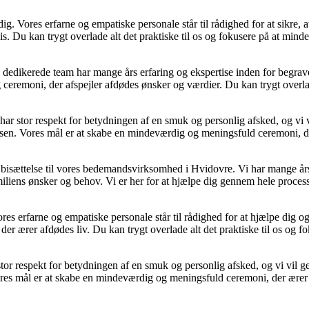
g. Vores erfarne og empatiske personale står til rådighed for at sikre, a
. Du kan trygt overlade alt det praktiske til os og fokusere på at min
ikerede team har mange års erfaring og ekspertise inden for begravelse 
ceremoni, der afspejler afdødes ønsker og værdier. Du kan trygt overlad
stor respekt for betydningen af en smuk og personlig afsked, og vi vil
sen. Vores mål er at skabe en mindeværdig og meningsfuld ceremoni, de
 bisættelse til vores bedemandsvirksomhed i Hvidovre. Vi har mange års 
amiliens ønsker og behov. Vi er her for at hjælpe dig gennem hele proce
es erfarne og empatiske personale står til rådighed for at hjælpe dig 
der ærer afdødes liv. Du kan trygt overlade alt det praktiske til os og 
r respekt for betydningen af en smuk og personlig afsked, og vi vil ger
res mål er at skabe en mindeværdig og meningsfuld ceremoni, der ærer 