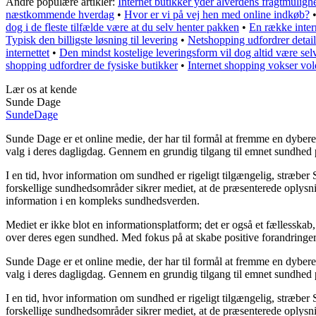
Andre populære artikler:
Internet butikker yder alverdens fragtmuligh
næstkommende hverdag
•
Hvor er vi på vej hen med online indkøb?
dog i de fleste tilfælde være at du selv henter pakken
•
En række inter
Typisk den billigste løsning til levering
•
Netshopping udfordrer detai
internettet
•
Den mindst kostelige leveringsform vil dog altid være sel
shopping udfordrer de fysiske butikker
•
Internet shopping vokser vo
Lær os at kende
Sunde Dage
Sunde
Dage
Sunde Dage er et online medie, der har til formål at fremme en dybere 
valg i deres dagligdag. Gennem en grundig tilgang til emnet sundhed pr
I en tid, hvor information om sundhed er rigeligt tilgængelig, stræber 
forskellige sundhedsområder sikrer mediet, at de præsenterede oplysnin
information i en kompleks sundhedsverden.
Mediet er ikke blot en informationsplatform; det er også et fællesskab
over deres egen sundhed. Med fokus på at skabe positive forandringer 
Sunde Dage er et online medie, der har til formål at fremme en dybere 
valg i deres dagligdag. Gennem en grundig tilgang til emnet sundhed pr
I en tid, hvor information om sundhed er rigeligt tilgængelig, stræber 
forskellige sundhedsområder sikrer mediet, at de præsenterede oplysnin