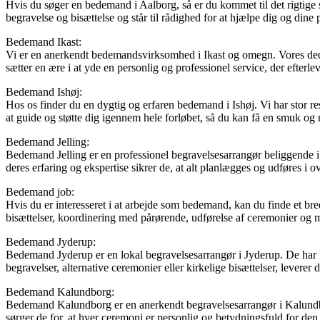
Hvis du søger en bedemand i Aalborg, så er du kommet til det rigtige st
begravelse og bisættelse og står til rådighed for at hjælpe dig og din
Bedemand Ikast:
Vi er en anerkendt bedemandsvirksomhed i Ikast og omegn. Vores dedike
sætter en ære i at yde en personlig og professionel service, der efterl
Bedemand Ishøj:
Hos os finder du en dygtig og erfaren bedemand i Ishøj. Vi har stor re
at guide og støtte dig igennem hele forløbet, så du kan få en smuk og 
Bedemand Jelling:
Bedemand Jelling er en professionel begravelsesarrangør beliggende i 
deres erfaring og ekspertise sikrer de, at alt planlægges og udføres 
Bedemand job:
Hvis du er interesseret i at arbejde som bedemand, kan du finde et 
bisættelser, koordinering med pårørende, udførelse af ceremonier og 
Bedemand Jyderup:
Bedemand Jyderup er en lokal begravelsesarrangør i Jyderup. De har la
begravelser, alternative ceremonier eller kirkelige bisættelser, leverer 
Bedemand Kalundborg:
Bedemand Kalundborg er en anerkendt begravelsesarrangør i Kalundbor
sørger de for, at hver ceremoni er personlig og betydningsfuld for den