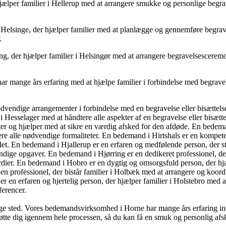
lper familier i Hellerup med at arrangere smukke og personlige begrave
elsinge, der hjælper familier med at planlægge og gennemføre begrave
.
der hjælper familier i Helsingør med at arrangere begravelsesceremonier
r mange års erfaring med at hjælpe familier i forbindelse med begrave
ødvendige arrangementer i forbindelse med en begravelse eller bisætte
 Hesselager med at håndtere alle aspekter af en begravelse eller bisætt
ter og hjælper med at sikre en værdig afsked for den afdøde. En bedeman
 alle nødvendige formaliteter. En bedemand i Hirtshals er en kompetent
et. En bedemand i Hjallerup er en erfaren og medfølende person, der står
dige opgaver. En bedemand i Hjørring er en dedikeret professionel, de
ærdier. En bedemand i Hobro er en dygtig og omsorgsfuld person, der hjæ
n professionel, der bistår familier i Holbæk med at arrangere og koordine
n erfaren og hjertelig person, der hjælper familier i Holstebro med at h
ferencer.
ige sted. Vores bedemandsvirksomhed i Horne har mange års erfaring inde
 støtte dig igennem hele processen, så du kan få en smuk og personlig a