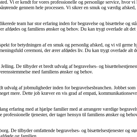
ed. Vi er kendt for vores professionelle og personlige service, hvor vi 
e pårørende gennem hele processen. Vi sikrer en smuk og værdig afsked, 
rede team har stor erfaring inden for begravelse og bisættelse og står 
ever afdødes og familiens ønsker og behov. Du kan trygt overlade alt det
spekt for betydningen af en smuk og personlig afsked, og vi vil gerne hj
meningsfuld ceremoni, der ærer afdødes liv. Du kan trygt overlade alt de
Jelling. De tilbyder et bredt udvalg af begravelses- og bisættelsestje
i overensstemmelse med familiens ønsker og behov.
bredt udvalg af jobmuligheder inden for begravelsesbranchen. Jobbet s
meget mere. Dette job kræver en vis grad af empati, kommunikationsevne
ng erfaring med at hjælpe familier med at arrangere værdige begravelser
de professionelle tjenester, der tager hensyn til familiens ønsker og behov
g. De tilbyder omfattende begravelses- og bisættelsestjenester og stø
 afdøde og familien.