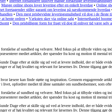
eder
•
Internet forhandlere udlover mange forskellige leveringsløsninger
•
Mange online shops lover levering efter en enkelt hverdag
•
Online sh
net foretagender stiller garanti om levering på næstkommende hverdag
lhandlen
•
Den mest prisbevidste leveringsmulighed vil dog i de fleste t
v at hente ordren
•
Væksten sker via online salg
•
Internethandel boome
ldsomt
•
Den prisbilligste form for fragt vil dog til enhver tid være selv
forståelse af sundhed og velvære. Med fokus på at tilbyde viden og inds
æsenterer mediet artikler, der spænder fra kost og motion til mental triv
Sunde Dage efter at skille sig ud ved at levere indhold, der er både evi
ger er af høj kvalitet og relevant for læsernes liv. Denne tilgang gør de
, hvor læsere kan finde støtte og inspiration. Gennem engagerende artik
i livet, opfordrer mediet til åbne samtaler om sundhedsemner, som ofte
forståelse af sundhed og velvære. Med fokus på at tilbyde viden og inds
æsenterer mediet artikler, der spænder fra kost og motion til mental triv
Sunde Dage efter at skille sig ud ved at levere indhold, der er både evi
ger er af høj kvalitet og relevant for læsernes liv. Denne tilgang gør de