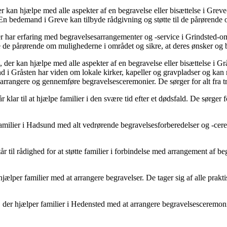
kan hjælpe med alle aspekter af en begravelse eller bisættelse i Greve
. En bedemand i Greve kan tilbyde rådgivning og støtte til de pårørende 
ar erfaring med begravelsesarrangementer og -service i Grindsted-områd
 de pårørende om mulighederne i området og sikre, at deres ønsker og
r kan hjælpe med alle aspekter af en begravelse eller bisættelse i Grås
d i Gråsten har viden om lokale kirker, kapeller og gravpladser og ka
rangere og gennemføre begravelsesceremonier. De sørger for alt fra tran
lar til at hjælpe familier i den svære tid efter et dødsfald. De sørger 
lier i Hadsund med alt vedrørende begravelsesforberedelser og -ceremo
l rådighed for at støtte familier i forbindelse med arrangement af begr
per familier med at arrangere begravelser. De tager sig af alle praktis
er hjælper familier i Hedensted med at arrangere begravelsesceremonier