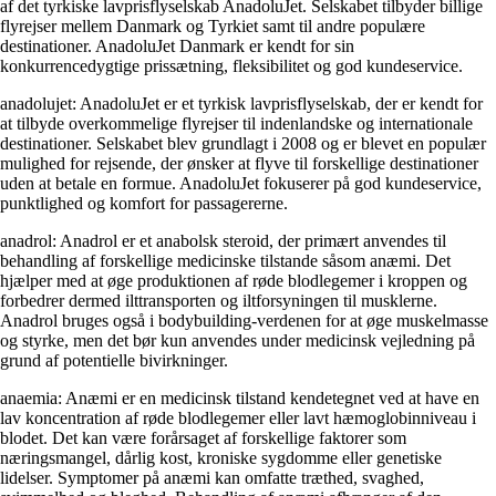
af det tyrkiske lavprisflyselskab AnadoluJet. Selskabet tilbyder billige
flyrejser mellem Danmark og Tyrkiet samt til andre populære
destinationer. AnadoluJet Danmark er kendt for sin
konkurrencedygtige prissætning, fleksibilitet og god kundeservice.
anadolujet: AnadoluJet er et tyrkisk lavprisflyselskab, der er kendt for
at tilbyde overkommelige flyrejser til indenlandske og internationale
destinationer. Selskabet blev grundlagt i 2008 og er blevet en populær
mulighed for rejsende, der ønsker at flyve til forskellige destinationer
uden at betale en formue. AnadoluJet fokuserer på god kundeservice,
punktlighed og komfort for passagererne.
anadrol: Anadrol er et anabolsk steroid, der primært anvendes til
behandling af forskellige medicinske tilstande såsom anæmi. Det
hjælper med at øge produktionen af røde blodlegemer i kroppen og
forbedrer dermed ilttransporten og iltforsyningen til musklerne.
Anadrol bruges også i bodybuilding-verdenen for at øge muskelmasse
og styrke, men det bør kun anvendes under medicinsk vejledning på
grund af potentielle bivirkninger.
anaemia: Anæmi er en medicinsk tilstand kendetegnet ved at have en
lav koncentration af røde blodlegemer eller lavt hæmoglobinniveau i
blodet. Det kan være forårsaget af forskellige faktorer som
næringsmangel, dårlig kost, kroniske sygdomme eller genetiske
lidelser. Symptomer på anæmi kan omfatte træthed, svaghed,