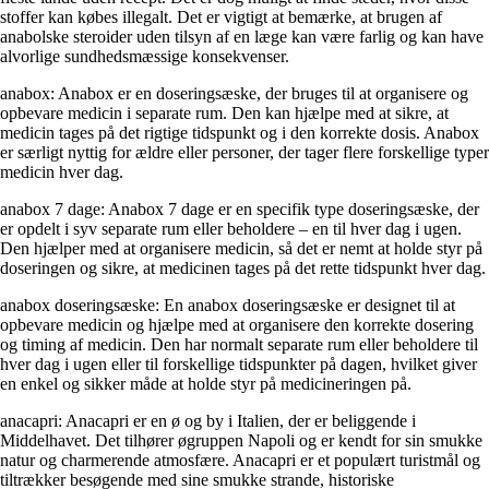
stoffer kan købes illegalt. Det er vigtigt at bemærke, at brugen af
anabolske steroider uden tilsyn af en læge kan være farlig og kan have
alvorlige sundhedsmæssige konsekvenser.
anabox: Anabox er en doseringsæske, der bruges til at organisere og
opbevare medicin i separate rum. Den kan hjælpe med at sikre, at
medicin tages på det rigtige tidspunkt og i den korrekte dosis. Anabox
er særligt nyttig for ældre eller personer, der tager flere forskellige typer
medicin hver dag.
anabox 7 dage: Anabox 7 dage er en specifik type doseringsæske, der
er opdelt i syv separate rum eller beholdere – en til hver dag i ugen.
Den hjælper med at organisere medicin, så det er nemt at holde styr på
doseringen og sikre, at medicinen tages på det rette tidspunkt hver dag.
anabox doseringsæske: En anabox doseringsæske er designet til at
opbevare medicin og hjælpe med at organisere den korrekte dosering
og timing af medicin. Den har normalt separate rum eller beholdere til
hver dag i ugen eller til forskellige tidspunkter på dagen, hvilket giver
en enkel og sikker måde at holde styr på medicineringen på.
anacapri: Anacapri er en ø og by i Italien, der er beliggende i
Middelhavet. Det tilhører øgruppen Napoli og er kendt for sin smukke
natur og charmerende atmosfære. Anacapri er et populært turistmål og
tiltrækker besøgende med sine smukke strande, historiske