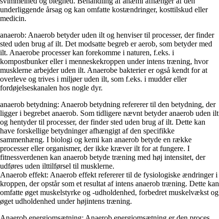
svimmelhed og bleghed. Behandling af anæmi afhænger af den
underliggende årsag og kan omfatte kostændringer, kosttilskud eller
medicin.
anaerob: Anaerob betyder uden ilt og henviser til processer, der finder
sted uden brug af ilt. Det modsatte begreb er aerob, som betyder med
ilt. Anaerobe processer kan forekomme i naturen, f.eks. i
kompostbunker eller i menneskekroppen under intens træning, hvor
musklerne arbejder uden ilt. Anaerobe bakterier er også kendt for at
overleve og trives i miljøer uden ilt, som f.eks. i mudder eller
fordøjelseskanalen hos nogle dyr.
anaerob betydning: Anaerob betydning refererer til den betydning, der
ligger i begrebet anaerob. Som tidligere nævnt betyder anaerob uden ilt
og hentyder til processer, der finder sted uden brug af ilt. Dette kan
have forskellige betydninger afhængigt af den specifikke
sammenhæng. I biologi og kemi kan anaerob betyde en række
processer eller organismer, der ikke kræver ilt for at fungere. I
fitnessverdenen kan anaerob betyde træning med høj intensitet, der
udføres uden ilttilførsel til musklerne.
Anaerob effekt: Anaerob effekt refererer til de fysiologiske ændringer i
kroppen, der opstår som et resultat af intens anaerob træning. Dette kan
omfatte øget muskelstyrke og -udholdenhed, forbedret muskelvækst og
øget udholdenhed under højintens træning.
Anaerob energiomsætning: Anaerob energiomsætning er den proces,