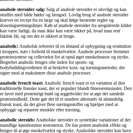
anabole steroider salg:
Salg af anabole steroider er ulovligt og kan
straffes med både bøder og fængsel. Lovlig brug af anabole steroider
kræver en recept fra en læge og skal følge bestemte regler og
doseringsretningslinjer. Køb af anabole steroider fra uregulerede kilder
kan være farligt, da man ikke kan være sikker på, hvad man rent
faktisk får, og om det er sikkert at bruge.
anabolic:
Anabolsk refererer til en tilstand af opbygning og restitution
i kroppen, især i forhold til muskelvækst. Anabole processer fremmer
proteinsyntese og cellevækst for at opnå øget muskelmasse og styrke.
Begrebet anabolic bruges ofte inden for sports- og
bodybuildingverdenen til at beskrive kost- og træningsmetoder, der
sigter mod at maksimere disse anabole processer.
anabolic french toast:
Anabolic french toast er en variation af den
traditionelle franske toast, der er populær blandt fitnessentusiaster. Den
er lavet med proteinrigt brød og æggehvider for at øge det samlede
proteinindhold. Dette gør det til et sundere alternativ til almindelig
fransk toast, da det giver flere næringsstoffer og hjælper med at
opbygge og reparere muskler efter træning.
anabolic steroids:
Anabolske steroider er syntetiske variationer af det
mandlige kønshormon testosteron. De har potent anabolsk effekt og
bruges til at øge muskelvækst og styrke. Anabolske steroider kan have