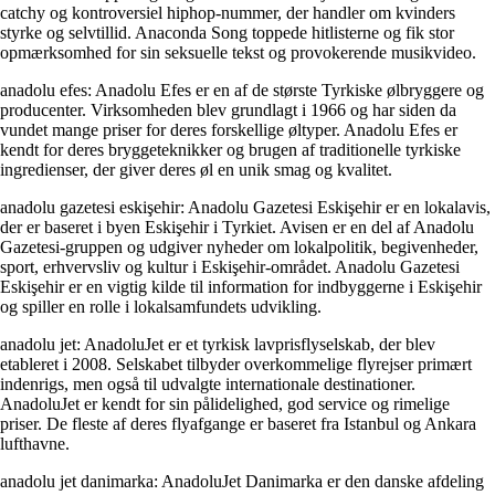
catchy og kontroversiel hiphop-nummer, der handler om kvinders
styrke og selvtillid. Anaconda Song toppede hitlisterne og fik stor
opmærksomhed for sin seksuelle tekst og provokerende musikvideo.
anadolu efes: Anadolu Efes er en af de største Tyrkiske ølbryggere og
producenter. Virksomheden blev grundlagt i 1966 og har siden da
vundet mange priser for deres forskellige øltyper. Anadolu Efes er
kendt for deres bryggeteknikker og brugen af traditionelle tyrkiske
ingredienser, der giver deres øl en unik smag og kvalitet.
anadolu gazetesi eskişehir: Anadolu Gazetesi Eskişehir er en lokalavis,
der er baseret i byen Eskişehir i Tyrkiet. Avisen er en del af Anadolu
Gazetesi-gruppen og udgiver nyheder om lokalpolitik, begivenheder,
sport, erhvervsliv og kultur i Eskişehir-området. Anadolu Gazetesi
Eskişehir er en vigtig kilde til information for indbyggerne i Eskişehir
og spiller en rolle i lokalsamfundets udvikling.
anadolu jet: AnadoluJet er et tyrkisk lavprisflyselskab, der blev
etableret i 2008. Selskabet tilbyder overkommelige flyrejser primært
indenrigs, men også til udvalgte internationale destinationer.
AnadoluJet er kendt for sin pålidelighed, god service og rimelige
priser. De fleste af deres flyafgange er baseret fra Istanbul og Ankara
lufthavne.
anadolu jet danimarka: AnadoluJet Danimarka er den danske afdeling