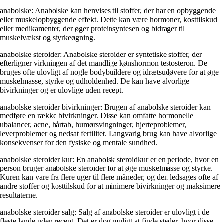
anabolske: Anabolske kan henvises til stoffer, der har en opbyggende
eller muskelopbyggende effekt. Dette kan være hormoner, kosttilskud
eller medikamenter, der øger proteinsyntesen og bidrager til
muskelvækst og styrkeøgning.
anabolske steroider: Anabolske steroider er syntetiske stoffer, der
efterligner virkningen af det mandlige kønshormon testosteron. De
bruges ofte ulovligt af nogle bodybuildere og idrætsudøvere for at øge
muskelmasse, styrke og udholdenhed. De kan have alvorlige
bivirkninger og er ulovlige uden recept.
anabolske steroider bivirkninger: Brugen af anabolske steroider kan
medføre en række bivirkninger. Disse kan omfatte hormonelle
ubalancer, acne, hårtab, humørsvingninger, hjerteproblemer,
leverproblemer og nedsat fertilitet. Langvarig brug kan have alvorlige
konsekvenser for den fysiske og mentale sundhed.
anabolske steroider kur: En anabolsk steroidkur er en periode, hvor en
person bruger anabolske steroider for at øge muskelmasse og styrke.
Kuren kan vare fra flere uger til flere måneder, og den ledsages ofte af
andre stoffer og kosttilskud for at minimere bivirkninger og maksimere
resultaterne.
anabolske steroider salg: Salg af anabolske steroider er ulovligt i de
fleste lande uden recept. Det er dog muligt at finde steder, hvor disse