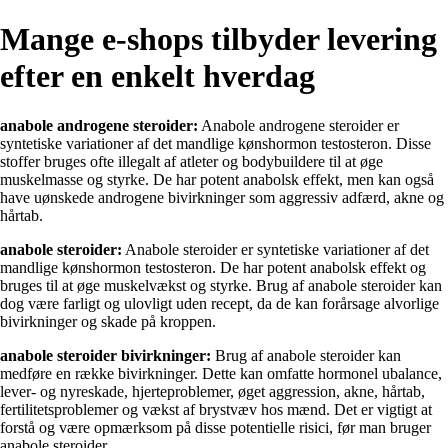
Mange e-shops tilbyder levering
efter en enkelt hverdag
anabole androgene steroider:
Anabole androgene steroider er
syntetiske variationer af det mandlige kønshormon testosteron. Disse
stoffer bruges ofte illegalt af atleter og bodybuildere til at øge
muskelmasse og styrke. De har potent anabolsk effekt, men kan også
have uønskede androgene bivirkninger som aggressiv adfærd, akne og
hårtab.
anabole steroider:
Anabole steroider er syntetiske variationer af det
mandlige kønshormon testosteron. De har potent anabolsk effekt og
bruges til at øge muskelvækst og styrke. Brug af anabole steroider kan
dog være farligt og ulovligt uden recept, da de kan forårsage alvorlige
bivirkninger og skade på kroppen.
anabole steroider bivirkninger:
Brug af anabole steroider kan
medføre en række bivirkninger. Dette kan omfatte hormonel ubalance,
lever- og nyreskade, hjerteproblemer, øget aggression, akne, hårtab,
fertilitetsproblemer og vækst af brystvæv hos mænd. Det er vigtigt at
forstå og være opmærksom på disse potentielle risici, før man bruger
anabole steroider.