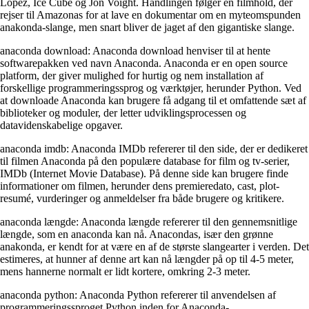
Lopez, Ice Cube og Jon Voight. Handlingen følger en filmhold, der
rejser til Amazonas for at lave en dokumentar om en myteomspunden
anakonda-slange, men snart bliver de jaget af den gigantiske slange.
anaconda download: Anaconda download henviser til at hente
softwarepakken ved navn Anaconda. Anaconda er en open source
platform, der giver mulighed for hurtig og nem installation af
forskellige programmeringssprog og værktøjer, herunder Python. Ved
at downloade Anaconda kan brugere få adgang til et omfattende sæt af
biblioteker og moduler, der letter udviklingsprocessen og
datavidenskabelige opgaver.
anaconda imdb: Anaconda IMDb refererer til den side, der er dedikeret
til filmen Anaconda på den populære database for film og tv-serier,
IMDb (Internet Movie Database). På denne side kan brugere finde
informationer om filmen, herunder dens premieredato, cast, plot-
resumé, vurderinger og anmeldelser fra både brugere og kritikere.
anaconda længde: Anaconda længde refererer til den gennemsnitlige
længde, som en anaconda kan nå. Anacondas, især den grønne
anakonda, er kendt for at være en af de største slangearter i verden. Det
estimeres, at hunner af denne art kan nå længder på op til 4-5 meter,
mens hannerne normalt er lidt kortere, omkring 2-3 meter.
anaconda python: Anaconda Python refererer til anvendelsen af ​​
programmeringssproget Python inden for Anaconda-