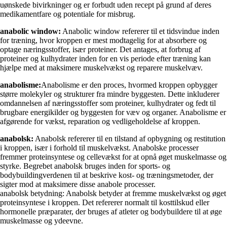
uønskede bivirkninger og er forbudt uden recept på grund af deres
medikamentfare og potentiale for misbrug.
anabolic window:
Anabolic window refererer til et tidsvindue inden
for træning, hvor kroppen er mest modtagelig for at absorbere og
optage næringsstoffer, især proteiner. Det antages, at forbrug af
proteiner og kulhydrater inden for en vis periode efter træning kan
hjælpe med at maksimere muskelvækst og reparere muskelvæv.
anabolisme:
Anabolisme er den proces, hvormed kroppen opbygger
større molekyler og strukturer fra mindre byggesten. Dette inkluderer
omdannelsen af næringsstoffer som proteiner, kulhydrater og fedt til
brugbare energikilder og byggesten for væv og organer. Anabolisme er
afgørende for vækst, reparation og vedligeholdelse af kroppen.
anabolsk:
Anabolsk refererer til en tilstand af opbygning og restitution
i kroppen, især i forhold til muskelvækst. Anabolske processer
fremmer proteinsyntese og cellevækst for at opnå øget muskelmasse og
styrke. Begrebet anabolsk bruges inden for sports- og
bodybuildingverdenen til at beskrive kost- og træningsmetoder, der
sigter mod at maksimere disse anabole processer.
anabolsk betydning: Anabolsk betyder at fremme muskelvækst og øget
proteinsyntese i kroppen. Det refererer normalt til kosttilskud eller
hormonelle præparater, der bruges af atleter og bodybuildere til at øge
muskelmasse og ydeevne.