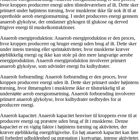
hvor kroppen producerer energi uden tilstedeværelsen af ilt. Dette sker
primært under højintens træning, hvor musklerne ikke får nok ilt til at
opretholde aerob energiomsætning. I stedet produceres energi gennem
anaerob glykolyse, der omdanner glykogen til glukose og derved
frigiver energi til muskelkontraktioner.
Anaerob energiproduktion: Anaerob energiproduktion er den proces,
hvor kroppen producerer og bruger energi uden brug af ilt. Dette sker
under intens træning eller sprintaktiviteter, hvor musklerne kræver
øjeblikkelig energi og ikke kan stole på den mere langvarige aerobe
energiproduktion. Anaerob energiproduktion involverer primært
anaerob glykolyse, som udvinder energi fra kulhydrater.
Anaerob forbrænding: Anaerob forbrænding er den proces, hvor
kroppen producerer energi uden ilt. Dette sker primært under højintens
træning, hvor iltmængden i musklerne ikke er tilstrækkelig til at
understøtte aerob energiomsætning. Anaerob forbrænding involverer
primært anaerob glykolyse, hvor kulhydrater nedbrydes for at
producere energi.
Anaerob kapacitet: Anaerob kapacitet henviser til kroppens evne til at
producere energi og præstere uden brug af ilt i musklerne. Denne
kapacitet er en vigtig faktor i højintens træning og aktiviteter, der
kræver øjeblikkelig energifrigivelse. En høj anaerob kapacitet kan føre
til forbedret udholdenhed og præstation i kortvarige, intense aktiviteter.