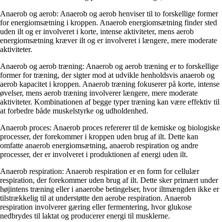
Anaerob og aerob: Anaerob og aerob henviser til to forskellige former
for energiomsætning i kroppen. Anaerob energiomsætning finder sted
uden ilt og er involveret i korte, intense aktiviteter, mens aerob
energiomsætning kræver ilt og er involveret i længere, mere moderate
aktiviteter.
Anaerob og aerob træning: Anaerob og aerob træning er to forskellige
former for træning, der sigter mod at udvikle henholdsvis anaerob og
aerob kapacitet i kroppen. Anaerob træning fokuserer på korte, intense
øvelser, mens aerob træning involverer længere, mere moderate
aktiviteter. Kombinationen af begge typer træning kan være effektiv til
at forbedre både muskelstyrke og udholdenhed.
Anaerob proces: Anaerob proces refererer til de kemiske og biologiske
processer, der forekommer i kroppen uden brug af ilt. Dette kan
omfatte anaerob energiomsætning, anaerob respiration og andre
processer, der er involveret i produktionen af energi uden ilt.
Anaerob respiration: Anaerob respiration er en form for cellulær
respiration, der forekommer uden brug af ilt. Dette sker primært under
højintens træning eller i anaerobe betingelser, hvor iltmængden ikke er
tilstrækkelig til at understøtte den aerobe respiration. Anaerob
respiration involverer gæring eller fermentering, hvor glukose
nedbrydes til laktat og producerer energi til musklerne.