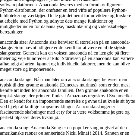
softwareplatformen. Anaconda leveres med en forudkonfigureret
Python-distribution, der omfatter en bred vifte af populære Python-
biblioteker og værktøjer. Dette gør det nemt for udviklere og forskere
at arbejde med Python og udnytte dets mange funktioner og
muligheder inden for dataanalyse, maskinlæring og videnskabelige
beregninger.
anaconda size: Anaconda size henviser til størrelsen på en anaconda-
slange. Som nævnt tidligere er de kendt for at være en af ​​de største
slangearter. Generelt kan en voksen anaconda nå en længde på flere
meter og veje hundreder af kilo. Størrelsen på en anaconda kan variere
afhængigt af arten, kønnet og individuelle faktorer, men de kan blive
meget store og imponerende.
anaconda slange: Når man taler om anaconda slange, henviser man
typisk til den grønne anakonda (Eunectes murinus), som er den mest
kendte art inden for anaconda-familien. Den grønne anakonda er en
tropisk slange, der primært findes i Amazonas regnskov i Sydamerika.
Den er kendt for sin imponerende størrelse og evne til at kvæle sit bytte
ved hjælp af kraftige kropsomviklinger. Anaconda-slanger er
fascinerende skabninger med et ry for at være voldsomme jægere og
perfekt tilpasset deres livsmiljø.
anaconda song: Anaconda Song er en populær sang udgivet af den
amerikanske rapper og sangerinde Nicki Minaj i 2014. Sangen er en