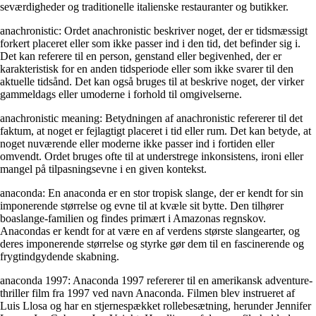
seværdigheder og traditionelle italienske restauranter og butikker.
anachronistic: Ordet anachronistic beskriver noget, der er tidsmæssigt
forkert placeret eller som ikke passer ind i den tid, det befinder sig i.
Det kan referere til en person, genstand eller begivenhed, der er
karakteristisk for en anden tidsperiode eller som ikke svarer til den
aktuelle tidsånd. Det kan også bruges til at beskrive noget, der virker
gammeldags eller umoderne i forhold til omgivelserne.
anachronistic meaning: Betydningen af ​​anachronistic refererer til det
faktum, at noget er fejlagtigt placeret i tid eller rum. Det kan betyde, at
noget nuværende eller moderne ikke passer ind i fortiden eller
omvendt. Ordet bruges ofte til at understrege inkonsistens, ironi eller
mangel på tilpasningsevne i en given kontekst.
anaconda: En anaconda er en stor tropisk slange, der er kendt for sin
imponerende størrelse og evne til at kvæle sit bytte. Den tilhører
boaslange-familien og findes primært i Amazonas regnskov.
Anacondas er kendt for at være en af verdens største slangearter, og
deres imponerende størrelse og styrke gør dem til en fascinerende og
frygtindgydende skabning.
anaconda 1997: Anaconda 1997 refererer til en amerikansk adventure-
thriller film fra 1997 ved navn Anaconda. Filmen blev instrueret af
Luis Llosa og har en stjernespækket rollebesætning, herunder Jennifer