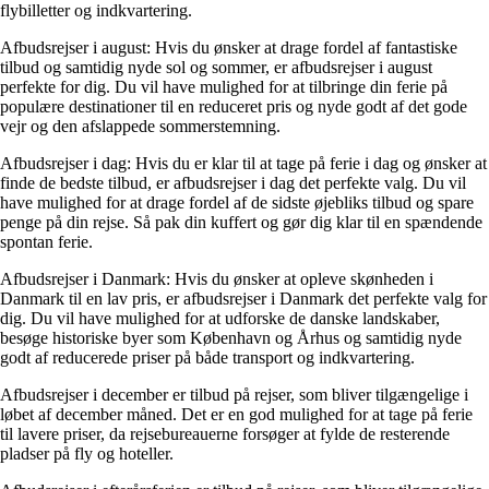
flybilletter og indkvartering.
Afbudsrejser i august: Hvis du ønsker at drage fordel af fantastiske
tilbud og samtidig nyde sol og sommer, er afbudsrejser i august
perfekte for dig. Du vil have mulighed for at tilbringe din ferie på
populære destinationer til en reduceret pris og nyde godt af det gode
vejr og den afslappede sommerstemning.
Afbudsrejser i dag: Hvis du er klar til at tage på ferie i dag og ønsker at
finde de bedste tilbud, er afbudsrejser i dag det perfekte valg. Du vil
have mulighed for at drage fordel af de sidste øjebliks tilbud og spare
penge på din rejse. Så pak din kuffert og gør dig klar til en spændende
spontan ferie.
Afbudsrejser i Danmark: Hvis du ønsker at opleve skønheden i
Danmark til en lav pris, er afbudsrejser i Danmark det perfekte valg for
dig. Du vil have mulighed for at udforske de danske landskaber,
besøge historiske byer som København og Århus og samtidig nyde
godt af reducerede priser på både transport og indkvartering.
Afbudsrejser i december er tilbud på rejser, som bliver tilgængelige i
løbet af december måned. Det er en god mulighed for at tage på ferie
til lavere priser, da rejsebureauerne forsøger at fylde de resterende
pladser på fly og hoteller.