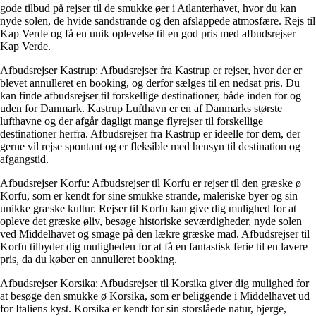
gode tilbud på rejser til de smukke øer i Atlanterhavet, hvor du kan
nyde solen, de hvide sandstrande og den afslappede atmosfære. Rejs til
Kap Verde og få en unik oplevelse til en god pris med afbudsrejser
Kap Verde.
Afbudsrejser Kastrup: Afbudsrejser fra Kastrup er rejser, hvor der er
blevet annulleret en booking, og derfor sælges til en nedsat pris. Du
kan finde afbudsrejser til forskellige destinationer, både inden for og
uden for Danmark. Kastrup Lufthavn er en af Danmarks største
lufthavne og der afgår dagligt mange flyrejser til forskellige
destinationer herfra. Afbudsrejser fra Kastrup er ideelle for dem, der
gerne vil rejse spontant og er fleksible med hensyn til destination og
afgangstid.
Afbudsrejser Korfu: Afbudsrejser til Korfu er rejser til den græske ø
Korfu, som er kendt for sine smukke strande, maleriske byer og sin
unikke græske kultur. Rejser til Korfu kan give dig mulighed for at
opleve det græske øliv, besøge historiske seværdigheder, nyde solen
ved Middelhavet og smage på den lækre græske mad. Afbudsrejser til
Korfu tilbyder dig muligheden for at få en fantastisk ferie til en lavere
pris, da du køber en annulleret booking.
Afbudsrejser Korsika: Afbudsrejser til Korsika giver dig mulighed for
at besøge den smukke ø Korsika, som er beliggende i Middelhavet ud
for Italiens kyst. Korsika er kendt for sin storslåede natur, bjerge,