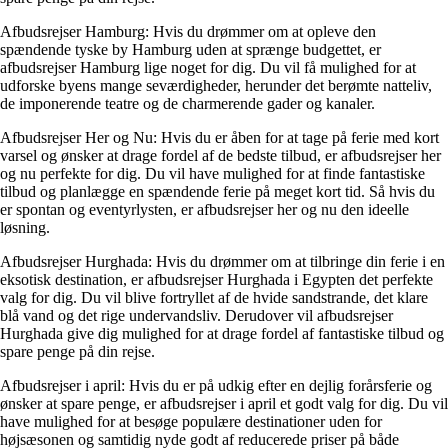
Afbudsrejser Hamburg: Hvis du drømmer om at opleve den
spændende tyske by Hamburg uden at sprænge budgettet, er
afbudsrejser Hamburg lige noget for dig. Du vil få mulighed for at
udforske byens mange seværdigheder, herunder det berømte natteliv,
de imponerende teatre og de charmerende gader og kanaler.
Afbudsrejser Her og Nu: Hvis du er åben for at tage på ferie med kort
varsel og ønsker at drage fordel af de bedste tilbud, er afbudsrejser her
og nu perfekte for dig. Du vil have mulighed for at finde fantastiske
tilbud og planlægge en spændende ferie på meget kort tid. Så hvis du
er spontan og eventyrlysten, er afbudsrejser her og nu den ideelle
løsning.
Afbudsrejser Hurghada: Hvis du drømmer om at tilbringe din ferie i en
eksotisk destination, er afbudsrejser Hurghada i Egypten det perfekte
valg for dig. Du vil blive fortryllet af de hvide sandstrande, det klare
blå vand og det rige undervandsliv. Derudover vil afbudsrejser
Hurghada give dig mulighed for at drage fordel af fantastiske tilbud og
spare penge på din rejse.
Afbudsrejser i april: Hvis du er på udkig efter en dejlig forårsferie og
ønsker at spare penge, er afbudsrejser i april et godt valg for dig. Du vil
have mulighed for at besøge populære destinationer uden for
højsæsonen og samtidig nyde godt af reducerede priser på både