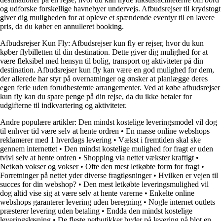
og udforske forskellige havnebyer undervejs. Afbudsrejser til krydstogt
giver dig muligheden for at opleve et spændende eventyr til en lavere
pris, da du køber en annulleret booking.
Afbudsrejser Kun Fly: Afbudsrejser kun fly er rejser, hvor du kun
køber flybilletten til din destination. Dette giver dig mulighed for at
være fleksibel med hensyn til bolig, transport og aktiviteter på din
destination. Afbudsrejser kun fly kan være en god mulighed for dem,
der allerede har styr på overnatninger og ønsker at planlægge deres
egen ferie uden forudbestemte arrangementer. Ved at købe afbudsrejser
kun fly kan du spare penge på din rejse, da du ikke betaler for
udgifterne til indkvartering og aktiviteter.
Andre populære artikler:
Den mindst kostelige leveringsmodel vil dog
til enhver tid være selv at hente ordren
•
En masse online webshops
reklamerer med 1 hverdags levering
•
Vækst i fremtiden skal ske
gennem internettet
•
Den mindst kostelige mulighed for fragt er uden
tvivl selv at hente ordren
•
Shopping via nettet vækster kraftigt
•
Netkøb vokser og vokser
•
Ofte den mest letkøbte form for fragt
•
Forretninger på nettet yder diverse fragtløsninger
•
Hvilken er vejen til
succes for din webshop?
•
Den mest letkøbte leveringsmulighed vil
dog altid vise sig at være selv at hente varerne
•
Enkelte online
webshops garanterer levering uden beregning
•
Nogle internet outlets
præsterer levering uden betaling
•
Endda den mindst kostelige
leveringsløsning
•
De fleste netbutikker byder på levering på blot en