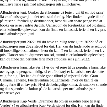
inclusive ferie i juli med afbudsrejser juli all inclusive.
Afbudsrejser juni: Ønsker du at komme på ferie i juni til en god pris?
Så er afbudsrejser juni det rette sted for dig. Her finder du gode tilbud
på rejser til forskellige destinationer, hvor du kan spare penge ved at
booke en rejse i sidste øjeblik. Uanset om du foretrækker sol og strand
eller kulturelle oplevelser, kan du finde en fantastisk ferie til en lav pris
med afbudsrejser i juni.
Afbudsrejser juni 2022: Vil du have en billig ferie i juni 2022? Så er
afbudsrejser juni 2022 stedet for dig. Her kan du finde gode rejsetilbud
til forskellige destinationer, hvor du kan få en fantastisk ferie til en lav
pris. Uanset om du drømmer om sol, strand eller kulturelle oplevelser,
kan du finde din perfekte ferie med afbudsrejser i juni 2022.
Afbudsrejser kanariske øer: Hvis du vil rejse til de populære kanariske
øer og spare penge samtidig, så er afbudsrejser kanariske øer det rette
valg for dig. Her kan du finde gode tilbud på rejser til f.eks. Gran
Canaria, Tenerife, Fuerteventura og Lanzarote, hvor du kan få en
dejlig ferie til en lav pris. Nyd det behagelige klima, de smukke strande
og den spændende kultur på de kanariske øer med afbudsrejser
kanariske øer.
Afbudsrejser Kap Verde: Drømmer du om en eksotisk ferie til Kap
Verde? Så er afbudsrejser Kap Verde stedet for dig. Her kan du finde