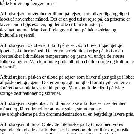
både kortere og længere rejser.
Afbudsrejser i november er tilbud på rejser, som bliver tilgængelige i
løbet af november måned. Det er en god tid at rejse på, da priserne er
lavere end i højsæsonen, og der ofte er færre turister på
destinationerne. Man kan finde gode tilbud på både solrige og
kulturelle rejsemål.
Afbudsrejser i oktober er tilbud på rejser, som bliver tilgængelige i
løbet af oktober måned. Det er en perfekt tid at rejse på, hvis man
foretrækker lidt mildere temperaturer og gerne vil undgå de største
folkemængder. Man kan finde gode tilbud på både solrige og kulturelle
rejsemål.
Afbudsrejser i påsken er tilbud på rejser, som bliver tilgængelige i løbet
af påskehelligdagene. Det er en oplagt mulighed for at nyde en ferie i
foråret og samtidig spare lidt penge. Man kan finde tilbud på både
solrige destinationer og skiferier.
Afbudsrejser i september: Find fantastiske afbudsrejser i september
måned og få mulighed for at nyde solen, strandene og
seværdighederne på din drømmedestination til en betydeligt lavere pris.
Afbudsrejser til Ibiza: Oplev den ikoniske partyø Ibiza med vores
spændende udvalg af afbudsrejser. Uanset om du er til fest og musik