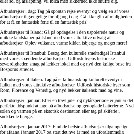
eller sol og afslapning, vil Ibiza med sikkerhed ikke skuffe dig.
Afbudsrejser i dag: Tag på spontan rejse eventyr og vælg en af vores
afbudsrejser tilgængelige for afgang i dag. Gå ikke glip af muligheden
for at få en fantastisk ferie til en fantastisk pris!
Afbudsrejser til Island: Gå på opdagelse i den uspolerede natur og
unikke landskaber på Island med vores attraktive udvalg af
afbudsrejser. Oplev vulkaner, varme kilder, isbjerge og meget mere!
Afbudsrejser til Istanbul: Besøg den kulturelle smeltedigel Istanbul
med vores spændende afbudsrejser. Udforsk byens historiske
seværdigheder, smag på lækker lokal mad og nyd den kølige brise fra
Bosporus-strædet.
Afbudsrejser til Italien: Tag på et kulinarisk og kulturelt eventyr i
Italien med vores attraktive afbudsrejser. Udforsk historiske byer som
Rom, Florence og Venedig, og nyd lækker italiensk mad og vine.
Afbudsrejser i januar: Efter en travl jule- og nytårsperiode er januar det
perfekte tidspunkt at tage på afbudsrejse og genoplade batterierne. Nyd
solen og varmen på en eksotisk destination eller tag på skiferie i
sneklædte bjerge.
Afbudsrejser i januar 2017: Find de bedste afbudsrejser tilgængelige
for afgang i januar 2017 og start det nye år med en uforglemmelig