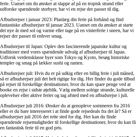
ferie. Uanset om du ønsker at slappe af på en tropisk strand eller
udforske spændende storbyer, har vi en rejse der passer til dig.
Afbudsrejser i januar 2023: Planlæg din ferie på forhånd og find
fantastiske afbudsrejser til januar 2023. Uanset om du ønsker at starte
det nye år med sol og varme eller tage på en vinterferie i sneen, har vi
rejser der passer til enhver smag.
Afbudsrejser til Japan: Oplev den fascinerende japanske kultur og
traditioner med vores spændende udvalg af afbudsrejser til Japan.
Udforsk verdensklasse byer som Tokyo og Kyoto, besøg historiske
templer og smag på lækker sushi og ramen.
Afbudsrejser juli: Hvis du er på udkig efter en billig ferie i juli måned,
så er afbudsrejser juli det helt rigtige for dig. Her finder du gode tilbud
på rejser til forskellige destinationer, hvor du kan spare penge ved at
booke en rejse i sidste øjeblik. Vælg mellem solrige strande, kulturelle
oplevelser eller aktive ferier og tag afsted med en afbudsrejse i juli.
Afbudsrejser juli 2016: Ønsker du at genopleve sommeren fra 2016
eller er du bare interesseret i at finde gode rejsedeals fra det år? Så er
afbudsrejser juli 2016 det rette sted for dig. Her kan du finde
spændende rejsemuligheder til forskellige destinationer, hvor du kan få
en fantastisk ferie til en god pris.