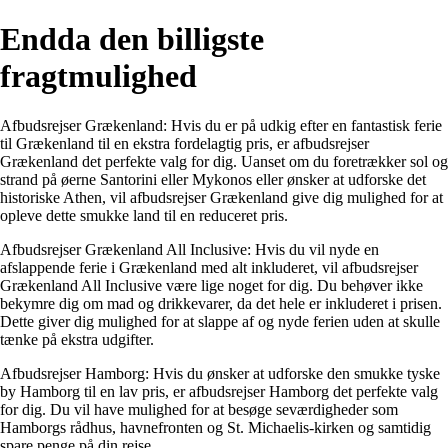
Endda den billigste
fragtmulighed
Afbudsrejser Grækenland: Hvis du er på udkig efter en fantastisk ferie
til Grækenland til en ekstra fordelagtig pris, er afbudsrejser
Grækenland det perfekte valg for dig. Uanset om du foretrækker sol og
strand på øerne Santorini eller Mykonos eller ønsker at udforske det
historiske Athen, vil afbudsrejser Grækenland give dig mulighed for at
opleve dette smukke land til en reduceret pris.
Afbudsrejser Grækenland All Inclusive: Hvis du vil nyde en
afslappende ferie i Grækenland med alt inkluderet, vil afbudsrejser
Grækenland All Inclusive være lige noget for dig. Du behøver ikke
bekymre dig om mad og drikkevarer, da det hele er inkluderet i prisen.
Dette giver dig mulighed for at slappe af og nyde ferien uden at skulle
tænke på ekstra udgifter.
Afbudsrejser Hamborg: Hvis du ønsker at udforske den smukke tyske
by Hamborg til en lav pris, er afbudsrejser Hamborg det perfekte valg
for dig. Du vil have mulighed for at besøge seværdigheder som
Hamborgs rådhus, havnefronten og St. Michaelis-kirken og samtidig
spare penge på din rejse.