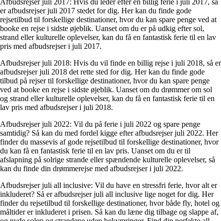
Afbudsrejser juli 2017: Hvis du leder efter en billig ferie i juli 2017, så
er afbudsrejser juli 2017 stedet for dig. Her kan du finde gode
rejsetilbud til forskellige destinationer, hvor du kan spare penge ved at
booke en rejse i sidste øjeblik. Uanset om du er på udkig efter sol,
strand eller kulturelle oplevelser, kan du få en fantastisk ferie til en lav
pris med afbudsrejser i juli 2017.
Afbudsrejser juli 2018: Hvis du vil finde en billig rejse i juli 2018, så er
afbudsrejser juli 2018 det rette sted for dig. Her kan du finde gode
tilbud på rejser til forskellige destinationer, hvor du kan spare penge
ved at booke en rejse i sidste øjeblik. Uanset om du drømmer om sol
og strand eller kulturelle oplevelser, kan du få en fantastisk ferie til en
lav pris med afbudsrejser i juli 2018.
Afbudsrejser juli 2022: Vil du på ferie i juli 2022 og spare penge
samtidig? Så kan du med fordel kigge efter afbudsrejser juli 2022. Her
finder du massevis af gode rejsetilbud til forskellige destinationer, hvor
du kan få en fantastisk ferie til en lav pris. Uanset om du er til
afslapning på solrige strande eller spændende kulturelle oplevelser, så
kan du finde din drømmerejse med afbudsrejser i juli 2022.
Afbudsrejser juli all inclusive: Vil du have en stressfri ferie, hvor alt er
inkluderet? Så er afbudsrejser juli all inclusive lige noget for dig. Her
finder du rejsetilbud til forskellige destinationer, hvor både fly, hotel og
måltider er inkluderet i prisen. Så kan du læne dig tilbage og slappe af,
og nyde solen og strandene uden bekymringer. Find din perfekte all