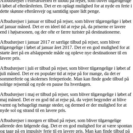
Afbudsrejser i efterårsferien er tilbud på rejser, som bliver tilgængelige
i løbet af efterårsferien. Det er en oplagt mulighed for at nyde en ferie i
dette skønne efterårsvejr og samtidig spare lidt penge.
Afbudsrejser i januar er tilbud på rejser, som bliver tilgængelige i løbet
af januar måned. Det er en ideel tid at rejse på, da priserne er lavere
end i højsæsonen, og der ofte er færre turister på destinationerne.
Afbudsrejser i januar 2017 er særlige tilbud på rejser, som bliver
tilgængelige i løbet af januar året 2017. Det er en god mulighed for at
starte året på en afslappende måde og opleve nye destinationer til en
lavere pris.
Afbudsrejser i juli er tilbud på rejser, som bliver tilgængelige i løbet af
juli måned. Det er en populær tid at rejse på for mange, da det er
sommerferie og skolernes ferieperiode. Man kan finde gode tilbud på
solrige rejsemål og nyde en pause fra hverdagen.
Afbudsrejser i maj er tilbud på rejser, som bliver tilgængelige i løbet af
maj måned. Det er en god tid at rejse på, da vejret begynder at blive
varmt og behageligt mange steder, og dermed er der mulighed for at
nyde sol og strand til en lavere pris.
Afbudsrejser i morgen er tilbud på rejser, som bliver tilgængelige
allerede den følgende dag. Det er en god mulighed for at være spontan
og tage på en impulsiv ferie til en lavere pris. Man kan finde tilbud på