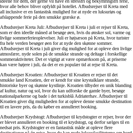
ideelle for dem, der gerne vil have en stressfri og bekymringsfri ferie,
hvor alle behov bliver opfyldt på hotellet. Afbudsrejser til Kreta med
all inclusive er en fantastisk mulighed for at nyde en luksuriøs og
afslappende ferie på den smukke græske ø.
Afbudsrejser Kreta Juli: Afbudsrejser til Kreta i juli er rejser til Kreta,
som er den ideelle måned at besøge øen, hvis du ønsker sol, varme og
livlige sommerferieoplevelser. Juli er højsæson på Kreta, hvor turister
fra hele verden besøger øen for at nyde den skønne sommer.
Afbudsrejser til Kreta i juli giver dig mulighed for at opleve den livlige
atmosfære, nyde solen på de smukke strande og deltage i forskellige
sommeraktiviteter. Det er vigtigt at være opmærksom på, at priserne
kan være højere i juli, da det er en populær tid at rejse til Kreta.
Afbudsrejser Kroatien: Afbudsrejser til Kroatien er rejser til det
smukke land Kroatien, der er kendt for sine krystalklare strande,
historiske byer og skønne kystlinje. Kroatien tilbyder en unik blanding
af kultur, natur og sol, hvor du kan udforske de gamle byer, besøge
nationalparkerne og bade i det turkisblå Adriaterhav. Afbudsrejser til
Kroatien giver dig muligheden for at opleve denne smukke destination
til en lavere pris, da du køber en annulleret booking.
Afbudsrejser Krydstogt: Afbudsrejser til krydstogter er rejser, hvor der
er blevet annulleret en booking til et krydstogt, og derfor sælges til en
nedsat pris. Krydstogter er en fantastisk måde at opleve flere
destinationer på én rejse, hvor du kan nyde luksusfaciliteterne om bord