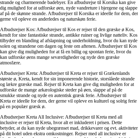
strande og charmerende badebyer. En afbudsrejse til Korsika kan give
dig mulighed for at udforske øen, nyde vandreture i bjergene og slappe
af på de skønne strande. Afbudsrejser til Korsika er ideelle for dem, der
gerne vil opleve en anderledes og naturskøn ferie.
Afbudsrejser Kos: Afbudsrejser til Kos er rejser til den græske ø Kos,
kendt for sine fantastiske strande, antikke ruiner og livlige natteliv. Kos
tilbyder en blanding af afslapning og underholdning, hvor du kan nyde
solen og strandene om dagen og feste om aftenen. Afbudsrejser til Kos
kan give dig muligheden for at få en billig og spontan ferie, hvor du
kan udforske øens mange seværdigheder og nyde den græske
atmosfære.
Afbudsrejser Kreta: Afbudsrejser til Kreta er rejser til Grækenlands
største ø, Kreta, kendt for sin imponerende historie, storslåede strande
og lækre græske mad. Rejser til Kreta kan give dig muligheden for at
udforske de mange arkæologiske steder på øen, slappe af på de
smukke strande og nyde en autentisk græsk ferie. Afbudsrejser til
Kreta er ideelle for dem, der gerne vil opleve en kulturel og solrig ferie
på en populær græsk ø.
Afbudsrejser Kreta All Inclusive: Afbudsrejser til Kreta med all
inclusive er rejser til Kreta, hvor alt er inkluderet i prisen. Dette
betyder, at du kan nyde ubegrænset mad, drikkevarer og evt. aktiviteter
på dit hotel uden ekstra omkostninger. Rejser med all inclusive er