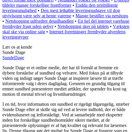
tildeler mange forskellige fragtformer
•
Endda den prisbilligste
leveringsmulighed
•
Den mest letkøbte leveringsudgave vil dog
utvivlsomt være selv at hente varerne
•
Mange bestiller via netshops
•
Netshopping udfordrer detailhandlen
•
En hel del internet varehuse
frembyder fragt uden gebyr
•
Netshopping sker på tablets
•
Væksten
skal ske via online salg
•
Internet forretninger frembyder alverdens
leveringstyper
Lær os at kende
Sunde Dage
Sunde
Dage
Sunde Dage er et online medie, der har til formål at fremme en
dybere forståelse af sundhed og velvære. Med fokus på at tilbyde
viden og indsigt søger Sunde Dage at inspirere læsere til at træffe
informerede valg i deres dagligdag. Gennem en grundig tilgang til
emnet sundhed præsenterer mediet artikler, der spænder fra kost og
motion til mental trivsel og livsstilsændringer.
I en tid, hvor information om sundhed er rigeligt tilgængelig, stræber
Sunde Dage efter at skille sig ud ved at levere indhold, der er både
evidensbaseret og letforståeligt. Ved at samarbejde med eksperter
inden for forskellige sundhedsområder sikrer mediet, at de
præsenterede oplysninger er af høj kvalitet og relevant for læsernes
liv. Denne tilgang gør det muligt for Sunde Dage at fungere som en