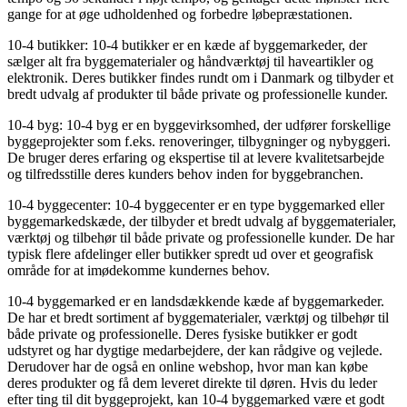
gange for at øge udholdenhed og forbedre løbepræstationen.
10-4 butikker: 10-4 butikker er en kæde af byggemarkeder, der
sælger alt fra byggematerialer og håndværktøj til haveartikler og
elektronik. Deres butikker findes rundt om i Danmark og tilbyder et
bredt udvalg af produkter til både private og professionelle kunder.
10-4 byg: 10-4 byg er en byggevirksomhed, der udfører forskellige
byggeprojekter som f.eks. renoveringer, tilbygninger og nybyggeri.
De bruger deres erfaring og ekspertise til at levere kvalitetsarbejde
og tilfredsstille deres kunders behov inden for byggebranchen.
10-4 byggecenter: 10-4 byggecenter er en type byggemarked eller
byggemarkedskæde, der tilbyder et bredt udvalg af byggematerialer,
værktøj og tilbehør til både private og professionelle kunder. De har
typisk flere afdelinger eller butikker spredt ud over et geografisk
område for at imødekomme kundernes behov.
10-4 byggemarked er en landsdækkende kæde af byggemarkeder.
De har et bredt sortiment af byggematerialer, værktøj og tilbehør til
både private og professionelle. Deres fysiske butikker er godt
udstyret og har dygtige medarbejdere, der kan rådgive og vejlede.
Derudover har de også en online webshop, hvor man kan købe
deres produkter og få dem leveret direkte til døren. Hvis du leder
efter ting til dit byggeprojekt, kan 10-4 byggemarked være et godt