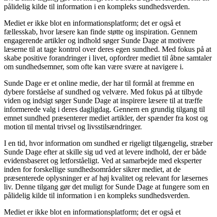
pålidelig kilde til information i en kompleks sundhedsverden.
Mediet er ikke blot en informationsplatform; det er også et
fællesskab, hvor læsere kan finde støtte og inspiration. Gennem
engagerende artikler og indhold søger Sunde Dage at motivere
læserne til at tage kontrol over deres egen sundhed. Med fokus på at
skabe positive forandringer i livet, opfordrer mediet til åbne samtaler
om sundhedsemner, som ofte kan være svære at navigere i.
Sunde Dage er et online medie, der har til formål at fremme en
dybere forståelse af sundhed og velvære. Med fokus på at tilbyde
viden og indsigt søger Sunde Dage at inspirere læsere til at træffe
informerede valg i deres dagligdag. Gennem en grundig tilgang til
emnet sundhed præsenterer mediet artikler, der spænder fra kost og
motion til mental trivsel og livsstilsændringer.
I en tid, hvor information om sundhed er rigeligt tilgængelig, stræber
Sunde Dage efter at skille sig ud ved at levere indhold, der er både
evidensbaseret og letforståeligt. Ved at samarbejde med eksperter
inden for forskellige sundhedsområder sikrer mediet, at de
præsenterede oplysninger er af høj kvalitet og relevant for læsernes
liv. Denne tilgang gør det muligt for Sunde Dage at fungere som en
pålidelig kilde til information i en kompleks sundhedsverden.
Mediet er ikke blot en informationsplatform; det er også et