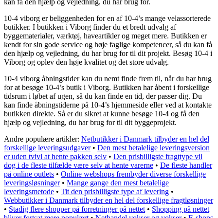
kan få den hjælp og vejledning, du har brug for.
10-4 viborg er beliggenheden for en af 10-4’s mange velassorterede
butikker. I butikken i Viborg finder du et bredt udvalg af
byggematerialer, værktøj, haveartikler og meget mere. Butikken er
kendt for sin gode service og høje faglige kompetencer, så du kan få
den hjælp og vejledning, du har brug for til dit projekt. Besøg 10-4 i
Viborg og oplev den høje kvalitet og det store udvalg.
10-4 viborg åbningstider kan du nemt finde frem til, når du har brug
for at besøge 10-4’s butik i Viborg. Butikken har åbent i forskellige
tidsrum i løbet af ugen, så du kan finde en tid, der passer dig. Du
kan finde åbningstiderne på 10-4’s hjemmeside eller ved at kontakte
butikken direkte. Så er du sikret at kunne besøge 10-4 og få den
hjælp og vejledning, du har brug for til dit byggeprojekt.
Andre populære artikler:
Netbutikker i Danmark tilbyder en hel del
forskellige leveringsudgaver
•
Den mest betalelige leveringsversion
er uden tvivl at hente pakken selv
•
Den prisbilligste fragttype vil
dog i de fleste tilfælde være selv at hente varerne
•
De fleste handler
på online outlets
•
Online webshops frembyder diverse forskellige
leveringsløsninger
•
Mange gange den mest betalelige
leveringsmetode
•
Tit den prisbilligste type af levering
•
Webbutikker i Danmark tilbyder en hel del forskellige fragtløsninger
•
Stadig flere shopper på forretninger på nettet
•
Shopping på nettet
bliver fortsat mere populært
•
Nethandel vokser og vokser
•
E-shops