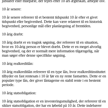
jubilæer eller milepæle, der fejres efter 10 års ægteskab, arbejde osv.
10 år senere:
10 år senere refererer til et bestemt tidspunkt 10 år efter et givet
tidspunkt eller begivenhed. Dette kan være relateret til en historisk
begivenhed, personlige mål eller planlægning af fremtiden.
10 årig dræbt:
10 årig dræbt er en tragisk søgning, der refererer til en situation,
hvor en 10-årig person er blevet dræbt. Dette er en meget alvorlig
begivenhed, og der er normalt mere information tilgængelig, når
man søger efter denne specifikke søgning.
10 årig realkreditlån:
10 årig realkreditlån refererer til en type lån, hvor realkreditinstituttet
tilbyder en fast rentesats i 10 år før en ny rente fastsættes. Dette er en
populær type lån, der giver låntagerne en stabil rente i en bestemt
periode.
10 årig statsobligation:
10 årig statsobligation er en investeringsmulighed, der refererer til en
sikker statsobligation, der har en løbetid på 10 år. Dette indebærer