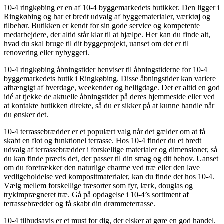
10-4 ringkøbing er en af 10-4 byggemarkedets butikker. Den ligger i
Ringkøbing og har et bredt udvalg af byggematerialer, værktøj og
tilbehør. Butikken er kendt for sin gode service og kompetente
medarbejdere, der altid står klar til at hjælpe. Her kan du finde alt,
hvad du skal bruge til dit byggeprojekt, uanset om det er til
renovering eller nybyggeri.
10-4 ringkøbing åbningstider henviser til åbningstiderne for 10-4
byggemarkedets butik i Ringkøbing. Disse åbningstider kan variere
afhængigt af hverdage, weekender og helligdage. Det er altid en god
idé at tjekke de aktuelle åbningstider på deres hjemmeside eller ved
at kontakte butikken direkte, så du er sikker på at kunne handle når
du ønsker det.
10-4 terrassebrædder er et populært valg når det gælder om at få
skabt en flot og funktionel terrasse. Hos 10-4 finder du et bredt
udvalg af terrassebrædder i forskellige materialer og dimensioner, så
du kan finde præcis det, der passer til din smag og dit behov. Uanset
om du foretrækker den naturlige charme ved træ eller den lave
vedligeholdelse ved kompositmaterialer, kan du finde det hos 10-4.
Vælg mellem forskellige træsorter som fyr, lærk, douglas og
trykimprægneret træ. Gå på opdagelse i 10-4’s sortiment af
terrassebrædder og få skabt din drømmeterrasse.
10-4 tilbudsavis er et must for dig, der elsker at gøre en god handel.