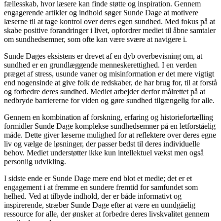
fællesskab, hvor læsere kan finde støtte og inspiration. Gennem
engagerende artikler og indhold søger Sunde Dage at motivere
læserne til at tage kontrol over deres egen sundhed. Med fokus på at
skabe positive forandringer i livet, opfordrer mediet til åbne samtaler
om sundhedsemner, som ofte kan være svære at navigere i.
Sunde Dages eksistens er drevet af en dyb overbevisning om, at
sundhed er en grundlæggende menneskerettighed. I en verden
præget af stress, usunde vaner og misinformation er det mere vigtigt
end nogensinde at give folk de redskaber, de har brug for, til at forstå
og forbedre deres sundhed. Mediet arbejder derfor målrettet på at
nedbryde barriererne for viden og gøre sundhed tilgængelig for alle.
Gennem en kombination af forskning, erfaring og historiefortælling
formidler Sunde Dage komplekse sundhedsemner på en letforståelig
måde. Dette giver læserne mulighed for at reflektere over deres egne
liv og vælge de løsninger, der passer bedst til deres individuelle
behov. Mediet understøtter ikke kun intellektuel vækst men også
personlig udvikling.
I sidste ende er Sunde Dage mere end blot et medie; det er et
engagement i at fremme en sundere fremtid for samfundet som
helhed. Ved at tilbyde indhold, der er både informativt og
inspirerende, stræber Sunde Dage efter at være en uundgåelig
ressource for alle, der ønsker at forbedre deres livskvalitet gennem