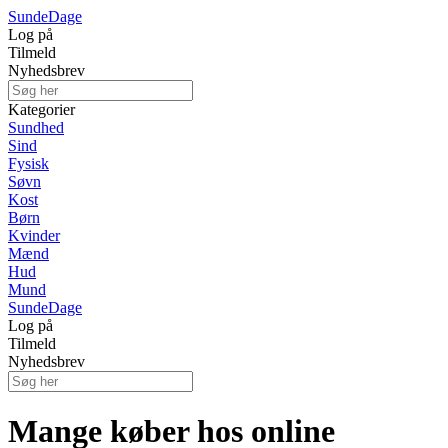
Sunde
Dage
Log på
Tilmeld
Nyhedsbrev
Kategorier
Sundhed
Sind
Fysisk
Søvn
Kost
Børn
Kvinder
Mænd
Hud
Mund
Sunde
Dage
Log på
Tilmeld
Nyhedsbrev
Mange køber hos online