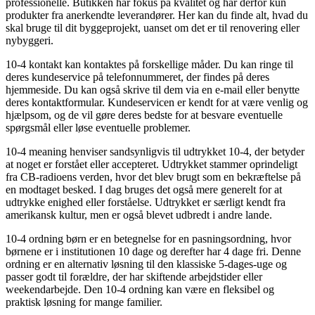
professionelle. Butikken har fokus på kvalitet og har derfor kun
produkter fra anerkendte leverandører. Her kan du finde alt, hvad du
skal bruge til dit byggeprojekt, uanset om det er til renovering eller
nybyggeri.
10-4 kontakt kan kontaktes på forskellige måder. Du kan ringe til
deres kundeservice på telefonnummeret, der findes på deres
hjemmeside. Du kan også skrive til dem via en e-mail eller benytte
deres kontaktformular. Kundeservicen er kendt for at være venlig og
hjælpsom, og de vil gøre deres bedste for at besvare eventuelle
spørgsmål eller løse eventuelle problemer.
10-4 meaning henviser sandsynligvis til udtrykket 10-4, der betyder
at noget er forstået eller accepteret. Udtrykket stammer oprindeligt
fra CB-radioens verden, hvor det blev brugt som en bekræftelse på
en modtaget besked. I dag bruges det også mere generelt for at
udtrykke enighed eller forståelse. Udtrykket er særligt kendt fra
amerikansk kultur, men er også blevet udbredt i andre lande.
10-4 ordning børn er en betegnelse for en pasningsordning, hvor
børnene er i institutionen 10 dage og derefter har 4 dage fri. Denne
ordning er en alternativ løsning til den klassiske 5-dages-uge og
passer godt til forældre, der har skiftende arbejdstider eller
weekendarbejde. Den 10-4 ordning kan være en fleksibel og
praktisk løsning for mange familier.