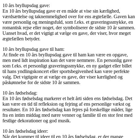
10 års bryllupsdag gave:
En 10 års bryllupsdag gave er en måde at vise sin kærlighed,
værdsættelse og taknemmelighed over for ens ægtefælle. Gaven kan
være personlig og meningsfuld, som f.eks. et graveringssmykke, en
romantisk rejse eller noget, der symboliserer de sidste 10 år sammen.
Uanset hvad, er det vigtigt at vælge en gave, der viser, hvor meget
ægtefællen betyder.
10 års bryllupsdag gave til ham:
At finde en 10 års bryllupsdag gave til ham kan være en opgave,
men med lidt inspiration kan det være nemmere. En personlig gave
som f.eks. et personligt graveringssmykke, en ny gadget eller billet
til hans yndlingskoncert eller sportsbegivenhed kan være perfekte
valg. Det vigtigste er at vælge en gave, der viser kærlighed og
påskønnelse for de sidste 10 år sammen.
10 års fødselsdag:
En 10 års fødselsdag markerer et helt årti siden ens fødselsdag. Det
kan være en tid til refleksion og fejring af ens personlige vækst og
resultater. En 10 års fødselsdag kan fejres på forskellige måder, lige
fra en intim middag med nære venner og familie til en stor fest med
festlige dekorationer og god musik.
10 års fødselsdag ideer:
Når det kommer til ideer til en 10 års fødselsdag, er der mange