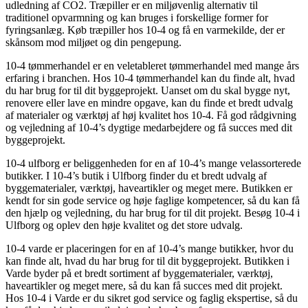
udledning af CO2. Træpiller er en miljøvenlig alternativ til
traditionel opvarmning og kan bruges i forskellige former for
fyringsanlæg. Køb træpiller hos 10-4 og få en varmekilde, der er
skånsom mod miljøet og din pengepung.
10-4 tømmerhandel er en veletableret tømmerhandel med mange års
erfaring i branchen. Hos 10-4 tømmerhandel kan du finde alt, hvad
du har brug for til dit byggeprojekt. Uanset om du skal bygge nyt,
renovere eller lave en mindre opgave, kan du finde et bredt udvalg
af materialer og værktøj af høj kvalitet hos 10-4. Få god rådgivning
og vejledning af 10-4’s dygtige medarbejdere og få succes med dit
byggeprojekt.
10-4 ulfborg er beliggenheden for en af 10-4’s mange velassorterede
butikker. I 10-4’s butik i Ulfborg finder du et bredt udvalg af
byggematerialer, værktøj, haveartikler og meget mere. Butikken er
kendt for sin gode service og høje faglige kompetencer, så du kan få
den hjælp og vejledning, du har brug for til dit projekt. Besøg 10-4 i
Ulfborg og oplev den høje kvalitet og det store udvalg.
10-4 varde er placeringen for en af 10-4’s mange butikker, hvor du
kan finde alt, hvad du har brug for til dit byggeprojekt. Butikken i
Varde byder på et bredt sortiment af byggematerialer, værktøj,
haveartikler og meget mere, så du kan få succes med dit projekt.
Hos 10-4 i Varde er du sikret god service og faglig ekspertise, så du