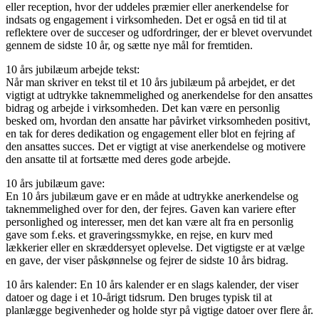
eller reception, hvor der uddeles præmier eller anerkendelse for
indsats og engagement i virksomheden. Det er også en tid til at
reflektere over de succeser og udfordringer, der er blevet overvundet
gennem de sidste 10 år, og sætte nye mål for fremtiden.
10 års jubilæum arbejde tekst:
Når man skriver en tekst til et 10 års jubilæum på arbejdet, er det
vigtigt at udtrykke taknemmelighed og anerkendelse for den ansattes
bidrag og arbejde i virksomheden. Det kan være en personlig
besked om, hvordan den ansatte har påvirket virksomheden positivt,
en tak for deres dedikation og engagement eller blot en fejring af
den ansattes succes. Det er vigtigt at vise anerkendelse og motivere
den ansatte til at fortsætte med deres gode arbejde.
10 års jubilæum gave:
En 10 års jubilæum gave er en måde at udtrykke anerkendelse og
taknemmelighed over for den, der fejres. Gaven kan variere efter
personlighed og interesser, men det kan være alt fra en personlig
gave som f.eks. et graveringssmykke, en rejse, en kurv med
lækkerier eller en skræddersyet oplevelse. Det vigtigste er at vælge
en gave, der viser påskønnelse og fejrer de sidste 10 års bidrag.
10 års kalender: En 10 års kalender er en slags kalender, der viser
datoer og dage i et 10-årigt tidsrum. Den bruges typisk til at
planlægge begivenheder og holde styr på vigtige datoer over flere år.