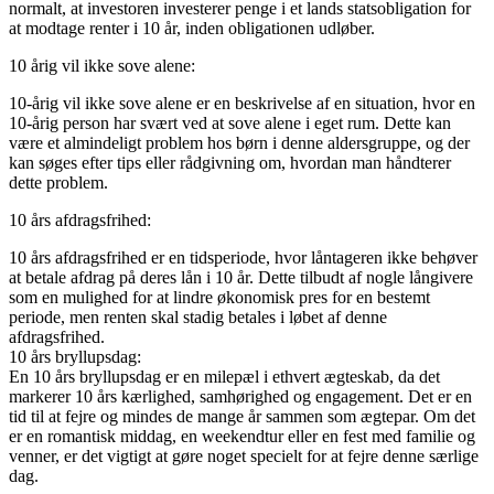
normalt, at investoren investerer penge i et lands statsobligation for
at modtage renter i 10 år, inden obligationen udløber.
10 årig vil ikke sove alene:
10-årig vil ikke sove alene er en beskrivelse af en situation, hvor en
10-årig person har svært ved at sove alene i eget rum. Dette kan
være et almindeligt problem hos børn i denne aldersgruppe, og der
kan søges efter tips eller rådgivning om, hvordan man håndterer
dette problem.
10 års afdragsfrihed:
10 års afdragsfrihed er en tidsperiode, hvor låntageren ikke behøver
at betale afdrag på deres lån i 10 år. Dette tilbudt af nogle långivere
som en mulighed for at lindre økonomisk pres for en bestemt
periode, men renten skal stadig betales i løbet af denne
afdragsfrihed.
10 års bryllupsdag:
En 10 års bryllupsdag er en milepæl i ethvert ægteskab, da det
markerer 10 års kærlighed, samhørighed og engagement. Det er en
tid til at fejre og mindes de mange år sammen som ægtepar. Om det
er en romantisk middag, en weekendtur eller en fest med familie og
venner, er det vigtigt at gøre noget specielt for at fejre denne særlige
dag.