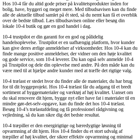
Hos 10-4 får du altid gode priser på kvalitetsprodukter inden for
bolig, have, byggeri og meget mere. Med tilbudsavisen kan du finde
alle de aktuelle tilbud samlet på ét sted, så du nemt kan få et overblik
over de bedste tilbud. Læs tilbudsavisen online eller besøg din
lokale 10-4 butik og gør en god handel i dag.
10-4 trustpilot er din garanti for en god og pålidelig
handelsoplevelse. Trustpilot er en uafhængig platform, hvor kunder
kan give deres ærlige anmeldelser af virksomheder. Hos 10-4 kan du
finde mange positive anmeldelser, der vidner om den høje kvalitet
og gode service, som 10-4 leverer. Du kan også selv anmelde 10-4
på Trustpilot og dele din oplevelse med andre. På den måde kan du
være med til at hjælpe andre kunder med at træffe det rigtige valg.
10-4 trælast er stedet hvor du finder alle de materialer, du har brug
for til dit byggeprojekt. Hos 10-4 trælast får du adgang til et bredt
sortiment af byggematerialer og værktøj af høj kvalitet. Uanset om
du skal renovere dit hjem, bygge nyt eller have fat i materialer til en
mindre gør-det-selv-opgave, kan du finde det hos 10-4 trælast.
Besøg 10-4’s trælastafdeling og få professionel rådgivning og
vejledning, så du kan sikre dig det bedste resultat.
10-4 træpiller er den energirigtige og bæredygtige løsning til
opvarmning af dit hjem. Hos 10-4 finder du et stort udvalg af
træpiller af høj kvalitet, der sikrer effektiv opvarmning og minimal