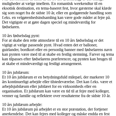
muligheder at vælge imellem. En romantisk weekendtur til en
eksotisk destination, en tema-baseret fest, hvor gæsterne skal klæde
sig som noget fra de sidste 10 år, eller en godgørende handling som
f.eks. en velgørenhedsindsamling kan være gode måder at fejre på.
Det vigtigste er at gøre dagen speciel og mindeværdig for
fødselaren.
10 års fødselsdag pynt:
For at skabe den rette atmosfære til en 10 års fødselsdag er det
vigtigt at vælge passende pynt. Hvad enten det er balloner,
guirlander, bordkort eller en personlig banner med fødselarens navn
kan pynten være med til at skabe en festlig stemning. Farver og tema
kan tilpasses efter fødselarens præferencer, og pynten kan bruges til
at skabe et mindeværdigt og festligt arrangement.
10 års jubilæum:
Et 10 års jubilæum er en betydningsfuld milepæl, der markerer 10
års kontinuerligt arbejde eller tilstedeværelse. Det kan f.eks. være et
arbejdsjubilæum eller jubilæet for en virksomheds eller en
organisation. Et jubilæum kan være en tid til at fejre med kolleger,
venner og familie og reflektere over resultaterne fra de sidste 10 år.
10 års jubilæum arbejde:
Et 10 års jubilæum på arbejdet er en stor præstation, der fortjener
anerkendelse. Det kan fejres med kolleger og måske endda en fest