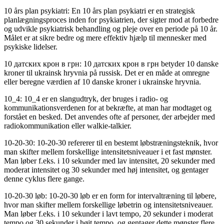
10 års plan psykiatri: En 10 års plan psykiatri er en strategisk
planlægningsproces inden for psykiatrien, der sigter mod at forbedre
og udvikle psykiatrisk behandling og pleje over en periode på 10 år.
Målet er at sikre bedre og mere effektiv hjælp til mennesker med
psykiske lidelser.
10 датских крон в грн: 10 датских крон в грн betyder 10 danske
kroner til ukrainsk hryvnia på russisk. Det er en måde at omregne
eller beregne værdien af 10 danske kroner i ukrainske hryvnia.
10_4: 10_4 er en slangudtryk, der bruges i radio- og
kommunikationsverdenen for at bekræfte, at man har modtaget og
forstået en besked. Det anvendes ofte af personer, der arbejder med
radiokommunikation eller walkie-talkier.
10-20-30: 10-20-30 refererer til en bestemt løbstræningsteknik, hvor
man skifter mellem forskellige intensitetsniveauer i et fast mønster.
Man løber f.eks. i 10 sekunder med lav intensitet, 20 sekunder med
moderat intensitet og 30 sekunder med høj intensitet, og gentager
denne cyklus flere gange.
10-20-30 løb: 10-20-30 løb er en form for intervaltræning til løbere,
hvor man skifter mellem forskellige løbetrin og intensitetsniveauer.
Man løber f.eks. i 10 sekunder i lavt tempo, 20 sekunder i moderat
tempo og 30 sekunder i højt tempo, og gentager dette mønster flere