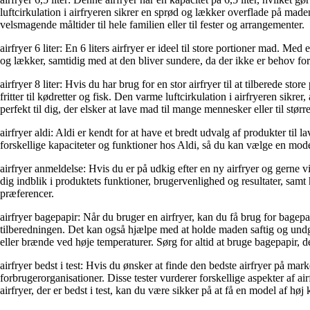
luftcirkulation i airfryeren sikrer en sprød og lækker overflade på maden
velsmagende måltider til hele familien eller til fester og arrangementer.
airfryer 6 liter: En 6 liters airfryer er ideel til store portioner mad. Med
og lækker, samtidig med at den bliver sundere, da der ikke er behov for ol
airfryer 8 liter: Hvis du har brug for en stor airfryer til at tilberede sto
fritter til kødretter og fisk. Den varme luftcirkulation i airfryeren sikr
perfekt til dig, der elsker at lave mad til mange mennesker eller til stør
airfryer aldi: Aldi er kendt for at have et bredt udvalg af produkter til l
forskellige kapaciteter og funktioner hos Aldi, så du kan vælge en model
airfryer anmeldelse: Hvis du er på udkig efter en ny airfryer og gerne v
dig indblik i produktets funktioner, brugervenlighed og resultater, sam
præferencer.
airfryer bagepapir: Når du bruger en airfryer, kan du få brug for bagepapir 
tilberedningen. Det kan også hjælpe med at holde maden saftig og undgå
eller brænde ved høje temperaturer. Sørg for altid at bruge bagepapir, de
airfryer bedst i test: Hvis du ønsker at finde den bedste airfryer på mark
forbrugerorganisationer. Disse tester vurderer forskellige aspekter af
airfryer, der er bedst i test, kan du være sikker på at få en model af høj