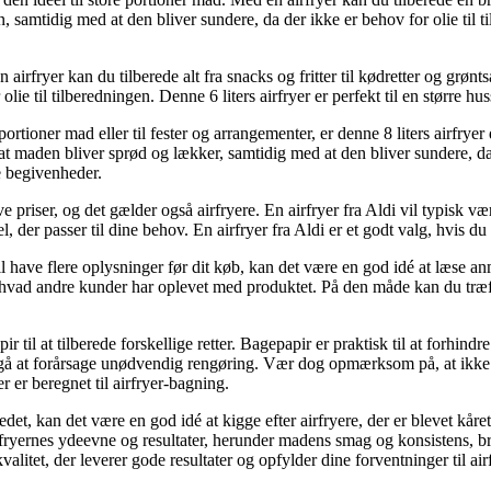
, samtidig med at den bliver sundere, da der ikke er behov for olie til t
 en airfryer kan du tilberede alt fra snacks og fritter til kødretter og grø
ie til tilberedningen. Denne 6 liters airfryer er perfekt til en større hu
re portioner mad eller til fester og arrangementer, er denne 8 liters airfry
er, at maden bliver sprød og lækker, samtidig med at den bliver sundere, da
re begivenheder.
ave priser, og det gælder også airfryere. En airfryer fra Aldi vil typisk v
, der passer til dine behov. En airfryer fra Aldi er et godt valg, hvis 
il have flere oplysninger før dit køb, kan det være en god idé at læse an
t hvad andre kunder har oplevet med produktet. På den måde kan du træffe
til at tilberede forskellige retter. Bagepapir er praktisk til at forhindre 
 at forårsage unødvendig rengøring. Vær dog opmærksom på, at ikke alt 
r er beregnet til airfryer-bagning.
edet, kan det være en god idé at kigge efter airfryere, der er blevet kåre
 airfryernes ydeevne og resultater, herunder madens smag og konsistens,
 kvalitet, der leverer gode resultater og opfylder dine forventninger til a