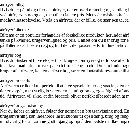
airfryer billig:
Hvis du er på udkig efter en airfryer, der er overkommelig og samtidig 
ved airfryer-teknologien, men til en lavere pris. Mens de måske ikke ha
madlavningsoplevelse. Vælg en airfryer, der er billig, og spar penge,
airfryer biltema:
Biltema er en populær forhandler af forskellige produkter, herunder airf
tanke på kvalitet, brugervenlighed og pris. Uanset om du har brug for en l
på Biltemas airfryere i dag og find den, der passer bedst til dine behov.
airfryer bog:
Hvis du ønsker at blive ekspert i at bruge en airfryer og udforske alle 
til at lave mad i din airfryer på en let forståelig måde. Du kan finde bø
bruger af airfryere, kan en airfryer bog være en fantastisk ressource t
airfryer broccoli:
Airfryeren er ikke kun perfekt til at lave sprøde fritter og snacks, den er
der er sprødt, men stadig bevarer den naturlige smag og saftighed af grøn
tid. Airfryeren vil sikre, at din broccoli bliver perfekt tilberedt uden a
airfryer brugsanvisning:
Når du køber en airfryer, følger der normalt en brugsanvisning med. En
brugsanvisning kan indeholde instruktioner til opsætning, brug og rengøri
uundværlig for at komme godt i gang og opnå den bedste madlavningsop