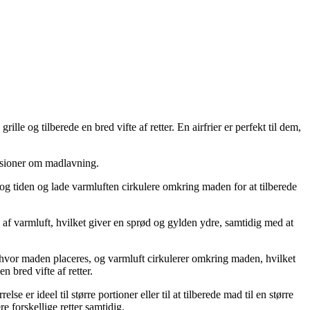
lle og tilberede en bred vifte af retter. En airfrier er perfekt til dem,
ussioner om madlavning.
n og tiden og lade varmluften cirkulere omkring maden for at tilberede
ælp af varmluft, hvilket giver en sprød og gylden ydre, samtidig med at
rv, hvor maden placeres, og varmluft cirkulerer omkring maden, hvilket
 bred vifte af retter.
e er ideel til større portioner eller til at tilberede mad til en større
e forskellige retter samtidig.