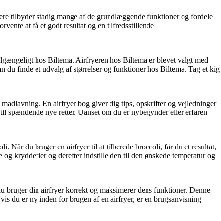
ryere tilbyder stadig mange af de grundlæggende funktioner og fordele
ente at få et godt resultat og en tilfredsstillende
tilgængeligt hos Biltema. Airfryeren hos Biltema er blevet valgt med
kan du finde et udvalg af størrelser og funktioner hos Biltema. Tag et kig
 madlavning. En airfryer bog giver dig tips, opskrifter og vejledninger
er til spændende nye retter. Uanset om du er nybegynder eller erfaren
i. Når du bruger en airfryer til at tilberede broccoli, får du et resultat,
ie og krydderier og derefter indstille den til den ønskede temperatur og
 du bruger din airfryer korrekt og maksimerer dens funktioner. Denne
Hvis du er ny inden for brugen af en airfryer, er en brugsanvisning