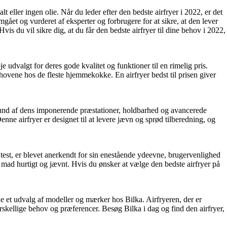
eller ingen olie. Når du leder efter den bedste airfryer i 2022, er det
gået og vurderet af eksperter og forbrugere for at sikre, at den lever
vis du vil sikre dig, at du får den bedste airfryer til dine behov i 2022,
je udvalgt for deres gode kvalitet og funktioner til en rimelig pris.
hovene hos de fleste hjemmekokke. En airfryer bedst til prisen giver
grund af dens imponerende præstationer, holdbarhed og avancerede
ne airfryer er designet til at levere jævn og sprød tilberedning, og
 i test, er blevet anerkendt for sin enestående ydeevne, brugervenlighed
de mad hurtigt og jævnt. Hvis du ønsker at vælge den bedste airfryer på
nde et udvalg af modeller og mærker hos Bilka. Airfryeren, der er
forskellige behov og præferencer. Besøg Bilka i dag og find den airfryer,