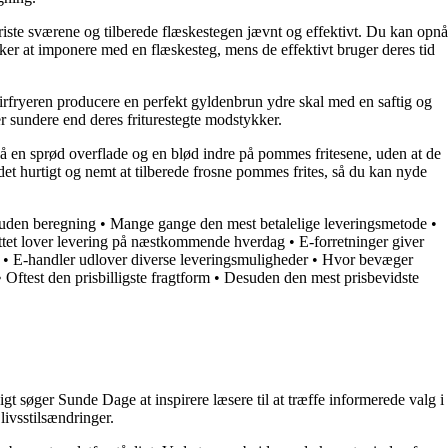
riste sværene og tilberede flæskestegen jævnt og effektivt. Du kan opnå
ker at imponere med en flæskesteg, mens de effektivt bruger deres tid
n airfryeren producere en perfekt gyldenbrun ydre skal med en saftig og
er sundere end deres friturestegte modstykker.
pnå en sprød overflade og en blød indre på pommes fritesene, uden at de
det hurtigt og nemt at tilberede frosne pommes frites, så du kan nyde
g uden beregning
•
Mange gange den mest betalelige leveringsmetode
•
ettet lover levering på næstkommende hverdag
•
E-forretninger giver
•
E-handler udlover diverse leveringsmuligheder
•
Hvor bevæger
•
Oftest den prisbilligste fragtform
•
Desuden den mest prisbevidste
t søger Sunde Dage at inspirere læsere til at træffe informerede valg i
livsstilsændringer.