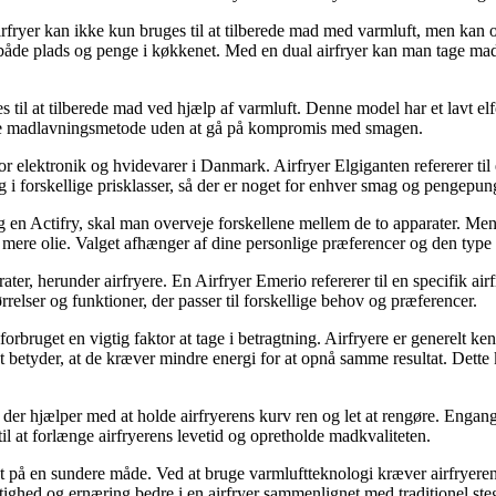
e airfryer kan ikke kun bruges til at tilberede mad med varmluft, men ka
er både plads og penge i køkkenet. Med en dual airfryer kan man tage madl
 til at tilberede mad ved hjælp af varmluft. Denne model har et lavt elf
dere madlavningsmetode uden at gå på kompromis med smagen.
r elektronik og hvidevarer i Danmark. Airfryer Elgiganten refererer til e
og i forskellige prisklasser, så der er noget for enhver smag og pengepun
g en Actifry, skal man overveje forskellene mellem de to apparater. Mens
 mere olie. Valget afhænger af dine personlige præferencer og den type
r, herunder airfryere. En Airfryer Emerio refererer til en specifik air
ørrelser og funktioner, der passer til forskellige behov og præferencer.
forbruget en vigtig faktor at tage i betragtning. Airfryere er generelt k
ket betyder, at de kræver mindre energi for at opnå samme resultat. Det
, der hjælper med at holde airfryerens kurv ren og let at rengøre. Engangs
til at forlænge airfryerens levetid og opretholde madkvaliteten.
kefilet på en sundere måde. Ved at bruge varmluftteknologi kræver airfr
aftighed og ernæring bedre i en airfryer sammenlignet med traditionel ste