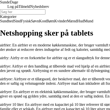
Sunde
Dage
Log på
Tilmeld
Nyhedsbrev
Kategorier
Sundhed
Sind
Fysisk
Søvn
Kost
Børn
Kvinder
Mænd
Hud
Mund
Netshopping sker på tablets
airfrier: En airfrier er en moderne køkkenmaskine, der bruger varmluft til 
der ønsker at reducere deres indtagelse af fedt og kalorier, samtidig 
airfry: Airfry er en forkortelse for airfrier og er et slangudtryk for d
airfrye: Airfrye er den handling at tilberede mad ved hjælp af en airfrie
den jævnt og sprødt. Airfryning er en sundere alternativ til dybstegning
airfryee: Airfryee er et tillægsord, der beskriver mad, der er tilberedt 
den er saftig og velsmagende indeni. Airfryee mad kan inkludere alt fra
airfryer: En airfryer er en elektrisk køkkenmaskine, der bruger varmluft
giver en sprød og gylden ydre, samtidig med at den er saftig indeni. En a
airfryer 10 liter: En airfryer med en kapacitet på 10 liter refererer til s
familie eller et selskab. En airfryer med en kapacitet på 10 liter giver m