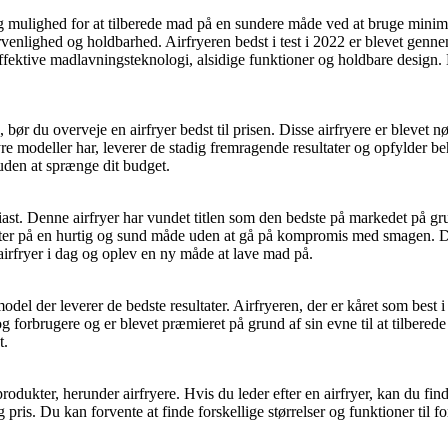
mulighed for at tilberede mad på en sundere måde ved at bruge minimalt 
rvenlighed og holdbarhed. Airfryeren bedst i test i 2022 er blevet gennem
effektive madlavningsteknologi, alsidige funktioner og holdbare design. H
bør du overveje en airfryer bedst til prisen. Disse airfryere er blevet nø
 modeller har, leverer de stadig fremragende resultater og opfylder be
 uden at sprænge dit budget.
iast. Denne airfryer har vundet titlen som den bedste på markedet på 
etter på en hurtig og sund måde uden at gå på kompromis med smagen. Den
airfryer i dag og oplev en ny måde at lave mad på.
model der leverer de bedste resultater. Airfryeren, der er kåret som best
og forbrugere og er blevet præmieret på grund af sin evne til at tilbere
t.
rodukter, herunder airfryere. Hvis du leder efter en airfryer, kan du fi
g pris. Du kan forvente at finde forskellige størrelser og funktioner til 