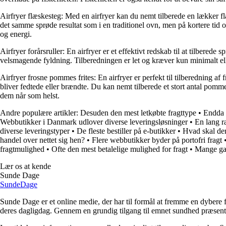
Airfryer flæskesteg: Med en airfryer kan du nemt tilberede en lækker fl
det samme sprøde resultat som i en traditionel ovn, men på kortere tid
og energi.
Airfryer forårsruller: En airfryer er et effektivt redskab til at tilber
velsmagende fyldning. Tilberedningen er let og kræver kun minimalt elle
Airfryer frosne pommes frites: En airfryer er perfekt til tilberedning 
bliver fedtede eller brændte. Du kan nemt tilberede et stort antal pomm
dem når som helst.
Andre populære artikler:
Desuden den mest letkøbte fragttype
•
Endda 
Webbutikker i Danmark udlover diverse leveringsløsninger
•
En lang r
diverse leveringstyper
•
De fleste bestiller på e-butikker
•
Hvad skal de
handel over nettet sig hen?
•
Flere webbutikker byder på portofri fragt
fragtmulighed
•
Ofte den mest betalelige mulighed for fragt
•
Mange gan
Lær os at kende
Sunde Dage
Sunde
Dage
Sunde Dage er et online medie, der har til formål at fremme en dybere f
deres dagligdag. Gennem en grundig tilgang til emnet sundhed præsentere