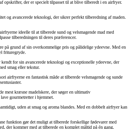
krifter, der er specielt tilpasset til at blive tilberedt i en airfryer.
tet og avancerede teknologi, der sikrer perfekt tilberedning af maden.
irfryerne ideelle til at tilberede sund og velsmagende mad med
ilpasse tilberedningen til deres præferencer.
ere på grund af sin overkommelige pris og pålidelige ydeevne. Med en
l frituregryde.
 kendt for sin avancerede teknologi og exceptionelle ydeevne, der
d smag eller tekstur.
sori airfryerne en fantastisk måde at tilberede velsmagende og sunde
sentusiaster.
de mest kræsne madelskere, der søger en ultimativ
 lave gourmetretter i hjemmet.
ter samtidigt, uden at smag og aroma blandes. Med en dobbelt airfryer kan
Denne funktion gør det muligt at tilberede forskellige fødevarer med
ed, der kommer med at tilberede en komplet måltid på én gang.