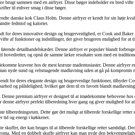
ve brugt sammen med en airfryer. Disse bøger indeholder en bred vifte af ops
rifter til enhver smag i disse bøger.
kendte danske kok Claus Holm. Denne airfryer er kendt for sin høje kvali
dre fedtstof og kalorier.
dt for deres innovative design og brugervenlighed, er Cook and Baker a
 vifte af funktioner og indstillinger, der giver brugeren mulighed for at t
s førende detailhandelskæder. Denne airfryer er populær blandt forbrug
 til hovedretter, og opnå de samme lækre resultater som med en traditione
ødekomme kravene hos de mest kræsne madentusiaster. Denne airfryer er
 man nyde sund og velsmagende madlavning uden at gå på kompromis me
endt for deres elegante design og brugervenlige funktioner, tilbyder Co
barhed og pålidelighed, hvilket gør dem til en favorit blandt madlavning
n. Denne premium airfryer er designet til at imødekomme behovene hos 
 denne airfryer perfekt tilberedning hver gang og giver mulighed for at
arate tilberedningsrum. Dette gør det muligt at tilberede forskellige ret
r tid og energi i køkkenet.
te skuffer, der kan bruges til at tilberede forskellige retter samtidigt. 
g aroma. Med en dobbelt skuffe airfryer kan man nyde den bekvemmeligh