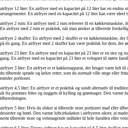
airfryer 12 liter: En airfryer med en kapacitet på 12 liter har en endnu 
arrangementer. En airfryer med en kapacitet på 12 liter kan være ideel t
airfryer 2 rum: En airfryer med 2 rum refererer til en køkkenmaskine, de
En airfryer med 2 rum er praktisk, når man ønsker at tilberede forskellig
airfryer 2 skuffer: En airfryer med 2 skuffer er en køkkenmaskine, der ha
på én gang. En airfryer med 2 skuffer kan være praktisk for dem, der ønske
airfryer 23 liter: En airfryer med en kapacitet på 23 liter er en stor og
gang. En airfryer med en kapacitet på 23 liter er velegnet til større fam
airfryer 3 liter: En airfryer er et køkkenapparat, der bruger varm luft t
du tilberede sprøde og lækre retter, som du normalt ville stege eller frit
mindre portioner.
airfryer 4,5 liter: En airfryer er et praktisk og sundt alternativ til tradi
alt fra pommes frites og nuggets til kylling og grøntsager. Den varme lu
tilberedningen.
airfryer 5 liter: Hvis du elsker at tilberede store portioner mad eller ti
desserter og brød. Den varme luftcirkulation i airfryeren sikrer, at made
nemt tilberede store og velsmagende måltider til hele familien eller ven
airfryer 6,5 liter: Denne airfryer har en kapacitet på 6,5 liter, hvilket g