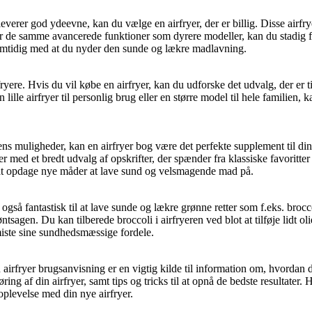
leverer god ydeevne, kan du vælge en airfryer, der er billig. Disse airf
r de samme avancerede funktioner som dyrere modeller, kan du stadig forv
 samtidig med at du nyder den sunde og lækre madlavning.
ryere. Hvis du vil købe en airfryer, kan du udforske det udvalg, der er 
ille airfryer til personlig brug eller en større model til hele familien, 
dens muligheder, kan en airfryer bog være det perfekte supplement til din
ger med et bredt udvalg af opskrifter, der spænder fra klassiske favoritt
il at opdage nye måder at lave sund og velsmagende mad på.
 også fantastisk til at lave sunde og lækre grønne retter som f.eks. broccol
tsagen. Du kan tilberede broccoli i airfryeren ved blot at tilføje lidt ol
t miste sine sundhedsmæssige fordele.
 airfryer brugsanvisning er en vigtig kilde til information om, hvordan
ng af din airfryer, samt tips og tricks til at opnå de bedste resultater. 
levelse med din nye airfryer.