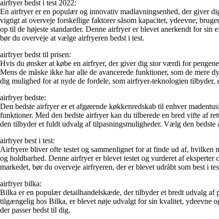
airfryer bedst i test 2022:
En airfryer er en populær og innovativ madlavningsenhed, der giver dig 
vigtigt at overveje forskellige faktorer såsom kapacitet, ydeevne, bruge
op til de højeste standarder. Denne airfryer er blevet anerkendt for sin 
bør du overveje at vælge airfryeren bedst i test.
airfryer bedst til prisen:
Hvis du ønsker at købe en airfryer, der giver dig stor værdi for pengene, 
Mens de måske ikke har alle de avancerede funktioner, som de mere dyre
dig mulighed for at nyde de fordele, som airfryer-teknologien tilbyder,
airfryer bedste:
Den bedste airfryer er et afgørende køkkenredskab til enhver madentus
funktioner. Med den bedste airfryer kan du tilberede en bred vifte af r
den tilbyder et fuldt udvalg af tilpasningsmuligheder. Vælg den bedste 
airfryer best i test:
Airfryere bliver ofte testet og sammenlignet for at finde ud af, hvilken 
og holdbarhed. Denne airfryer er blevet testet og vurderet af eksperter 
markedet, bør du overveje airfryeren, der er blevet udråbt som best i tes
airfryer bilka:
Bilka er en populær detailhandelskæde, der tilbyder et bredt udvalg af p
tilgængelig hos Bilka, er blevet nøje udvalgt for sin kvalitet, ydeevne o
der passer bedst til dig.