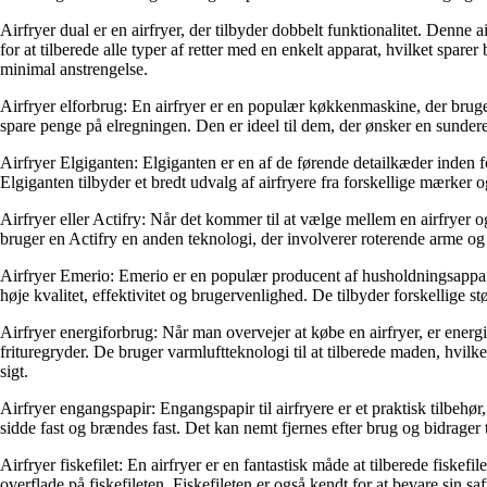
Airfryer dual er en airfryer, der tilbyder dobbelt funktionalitet. Denn
for at tilberede alle typer af retter med en enkelt apparat, hvilket spar
minimal anstrengelse.
Airfryer elforbrug: En airfryer er en populær køkkenmaskine, der bruges
spare penge på elregningen. Den er ideel til dem, der ønsker en sun
Airfryer Elgiganten: Elgiganten er en af de førende detailkæder inden fo
Elgiganten tilbyder et bredt udvalg af airfryere fra forskellige mærker 
Airfryer eller Actifry: Når det kommer til at vælge mellem en airfryer o
bruger en Actifry en anden teknologi, der involverer roterende arme og
Airfryer Emerio: Emerio er en populær producent af husholdningsapparate
høje kvalitet, effektivitet og brugervenlighed. De tilbyder forskellige st
Airfryer energiforbrug: Når man overvejer at købe en airfryer, er energi
frituregryder. De bruger varmluftteknologi til at tilberede maden, hvil
sigt.
Airfryer engangspapir: Engangspapir til airfryere er et praktisk tilbehør
sidde fast og brændes fast. Det kan nemt fjernes efter brug og bidrager 
Airfryer fiskefilet: En airfryer er en fantastisk måde at tilberede fis
overflade på fiskefileten. Fiskefileten er også kendt for at bevare sin s