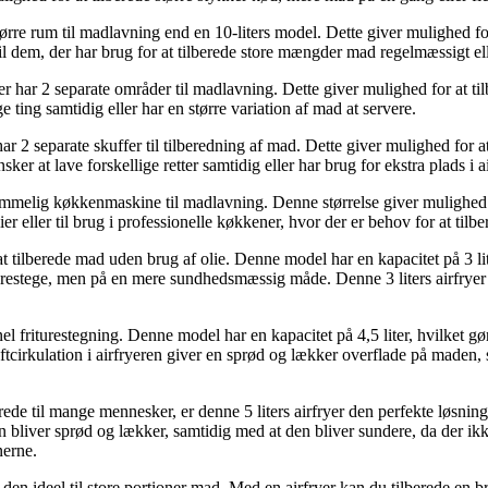
større rum til madlavning end en 10-liters model. Dette giver mulighed for
il dem, der har brug for at tilberede store mængder mad regelmæssigt ell
r har 2 separate områder til madlavning. Dette giver mulighed for at til
e ting samtidig eller har en større variation af mad at servere.
r 2 separate skuffer til tilberedning af mad. Dette giver mulighed for at
r at lave forskellige retter samtidig eller har brug for ekstra plads i ai
 rummelig køkkenmaskine til madlavning. Denne størrelse giver mulighed for
ilier eller til brug i professionelle køkkener, hvor der er behov for at t
il at tilberede mad uden brug af olie. Denne model har en kapacitet på 3 l
urestege, men på en mere sundhedsmæssig måde. Denne 3 liters airfryer er i
tionel friturestegning. Denne model har en kapacitet på 4,5 liter, hvilket g
ftcirkulation i airfryeren giver en sprød og lækker overflade på maden, s
lberede til mange mennesker, er denne 5 liters airfryer den perfekte løsnin
n bliver sprød og lækker, samtidig med at den bliver sundere, da der ikke
nerne.
ør den ideel til store portioner mad. Med en airfryer kan du tilberede en br