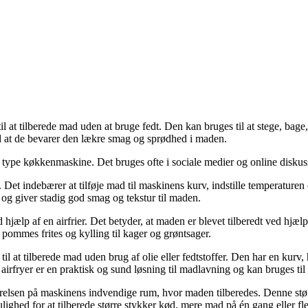
at tilberede mad uden at bruge fedt. Den kan bruges til at stege, bage, gri
med at de bevarer den lækre smag og sprødhed i maden.
enne type køkkenmaskine. Det bruges ofte i sociale medier og online disk
r. Det indebærer at tilføje mad til maskinens kurv, indstille temperature
 og giver stadig god smag og tekstur til maden.
ved hjælp af en airfrier. Det betyder, at maden er blevet tilberedt ved hj
 pommes frites og kylling til kager og grøntsager.
 til at tilberede mad uden brug af olie eller fedtstoffer. Den har en ku
irfryer er en praktisk og sund løsning til madlavning og kan bruges til en
tørrelsen på maskinens indvendige rum, hvor maden tilberedes. Denne størrels
ulighed for at tilberede større stykker kød, mere mad på én gang eller fler