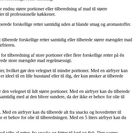
 endnu større portioner eller tilberedning af mad til større
er til professionelle køkkener.
berede forskellige retter samtidig uden at blande smag og aromastoffer.
 tilberede forskellige retter samtidig eller tilberede større mængder mad
rfrieren.
 tilberedning af store portioner eller flere forskellige retter på én
ilberede store mængder mad regelmæssigt.
iter, hvilket gør den velegnet til mindre portioner. Med en airfryer kan
deel til en lille husstand eller til dig, der kun ønsker at tilberede
ør den velegnet til lidt større portioner. Med en airfryer kan du tilberede
amtidig med at den bliver sundere, da der ikke er behov for olie til
g. Med en airfryer kan du tilberede alt fra snacks og hovedretter til
 er behov for olie til tilberedningen. Med en 5 liters airfryer kan du
ed vifte af retter, fra snacks og fritter til kød og fisk. Den varme