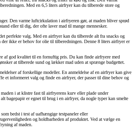
ilberedningen. Med en 6,5 liters airfryer kan du tilberede store og
ntsager. Den varme luftcirkulation i airfryeren gør, at maden bliver sprød
sstand eller til dig, der ofte laver mad til mange mennesker.
er det perfekte valg. Med en airfryer kan du tilberede alt fra snacks og
 der ikke er behov for olie til tilberedningen. Denne 8 liters airfryer er
ære af god kvalitet til en fornuftig pris. Du kan finde airfryere med
du ønsker at tilberede sund og lækker mad uden at sprænge budgettet.
meldelser af forskellige modeller. En anmeldelse af en airfryer kan give
 et informeret valg og finde en airfryer, der passer til dine behov og
maden i at klistre fast til airfryerens kurv eller plade under
bagepapir er egnet til brug i en airfryer, da nogle typer kan smelte
t som bedst i test af uafhængige testpaneler eller
 brugervenligheden og holdbarheden af produktet. Ved at vælge en
irfryning af maden.