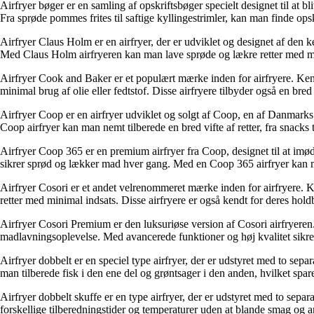
Airfryer bøger er en samling af opskriftsbøger specielt designet til at bli
Fra sprøde pommes frites til saftige kyllingestrimler, kan man finde opsk
Airfryer Claus Holm er en airfryer, der er udviklet og designet af den 
Med Claus Holm airfryeren kan man lave sprøde og lækre retter med min
Airfryer Cook and Baker er et populært mærke inden for airfryere. Ken
minimal brug af olie eller fedtstof. Disse airfryere tilbyder også en bred
Airfryer Coop er en airfryer udviklet og solgt af Coop, en af Danmark
Coop airfryer kan man nemt tilberede en bred vifte af retter, fra snacks
Airfryer Coop 365 er en premium airfryer fra Coop, designet til at im
sikrer sprød og lækker mad hver gang. Med en Coop 365 airfryer kan
Airfryer Cosori er et andet velrenommeret mærke inden for airfryere. K
retter med minimal indsats. Disse airfryere er også kendt for deres hold
Airfryer Cosori Premium er den luksuriøse version af Cosori airfryere
madlavningsoplevelse. Med avancerede funktioner og høj kvalitet sikrer
Airfryer dobbelt er en speciel type airfryer, der er udstyret med to sep
man tilberede fisk i den ene del og grøntsager i den anden, hvilket spare
Airfryer dobbelt skuffe er en type airfryer, der er udstyret med to separa
forskellige tilberedningstider og temperaturer uden at blande smag o