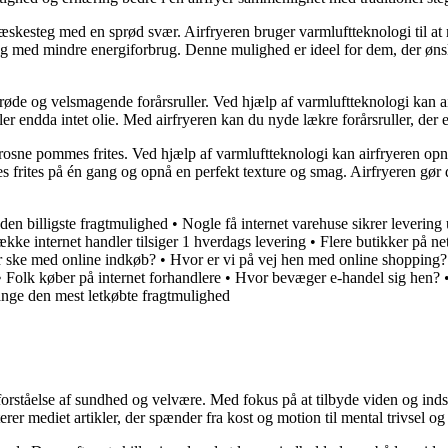
æskesteg med en sprød svær. Airfryeren bruger varmluftteknologi til at 
 og med mindre energiforbrug. Denne mulighed er ideel for dem, der øns
ede sprøde og velsmagende forårsruller. Ved hjælp af varmluftteknologi ka
r endda intet olie. Med airfryeren kan du nyde lækre forårsruller, der 
af frosne pommes frites. Ved hjælp af varmluftteknologi kan airfryeren o
es frites på én gang og opnå en perfekt texture og smag. Airfryeren gør 
den billigste fragtmulighed
•
Nogle få internet varehuse sikrer leverin
ække internet handler tilsiger 1 hverdags levering
•
Flere butikker på n
r ske med online indkøb?
•
Hvor er vi på vej hen med online shopping?
•
Folk køber på internet forhandlere
•
Hvor bevæger e-handel sig hen?
ge den mest letkøbte fragtmulighed
orståelse af sundhed og velvære. Med fokus på at tilbyde viden og indsig
r mediet artikler, der spænder fra kost og motion til mental trivsel og 