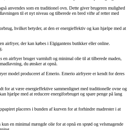
n også anvendes som en traditionel ovn. Dette giver brugeren mulighed
avningen til et nyt niveau og tilberede en bred vifte af retter med
orbrug, hvilket betyder, at den er energieffektiv og kan hjælpe med at
n airfryer, der kan købes i Elgigantens butikker eller online.
g.
 en airfryer bruger varmluft og minimal olie til at tilberede maden,
 madlavning, du ønsker at opnå.
fryer model produceret af Emerio. Emerio airfryere er kendt for deres
endt for at være energieffektive sammenlignet med traditionelle ovne og
te kan hjælpe med at reducere energiforbruget og spare penge på lang
papiret placeres i bunden af ​​kurven for at forhindre madrester i at
yeren kun en minimal mængde olie for at opnå en sprød og velsmagende
gning.