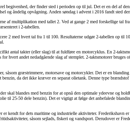
el begivenhed, der finder sted i perioden op til jul. Det er en del af d
 fødsel og åndelig opvågning. Anden søndag i advent i 2016 fandt sted de
terne af multiplikation med tallet 2. Ved at gange 2 med forskellige tal fra
æsenteret i 2-tabellen.
icere 2 med hvert tal fra 1 til 100. Resultaterne udgør 2-tabellen op til 
al.
cifikt antal takter (eller slag) til at fuldføre en motorcyklus. En 2-taktsm
 for hvert andet nedadgående slag af stemplet. 2-taktsmotorer bruges o
rer, såsom græstrimmere, motorsave og motorcykler. Det er en blanding a
takt benzin, da det ikke kræver en separat olietank. Denne type brændstof
, der skal blandes med benzin for at opnå den optimale ydeevne og holdb
 olie til 25-50 dele benzin). Det er vigtigt at følge det anbefalede bland
der er kendt for dets maritime og industrielle aktiviteter. Frederikshav
fritidsaktiviteter, såsom sejlads, fiskeri og vandsport. Derudover er Fr