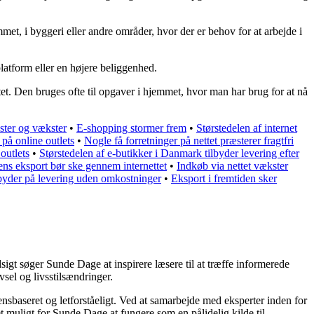
jemmet, i byggeri eller andre områder, hvor der er behov for at arbejde i
 platform eller en højere beliggenhed.
ilitet. Den bruges ofte til opgaver i hjemmet, hvor man har brug for at nå
ster og vækster
•
E-shopping stormer frem
•
Størstedelen af internet
på online outlets
•
Nogle få forretninger på nettet præsterer fragtfri
outlets
•
Størstedelen af e-butikker i Danmark tilbyder levering efter
ns eksport bør ske gennem internettet
•
Indkøb via nettet vækster
byder på levering uden omkostninger
•
Eksport i fremtiden sker
igt søger Sunde Dage at inspirere læsere til at træffe informerede
sel og livsstilsændringer.
densbaseret og letforståeligt. Ved at samarbejde med eksperter inden for
t muligt for Sunde Dage at fungere som en pålidelig kilde til