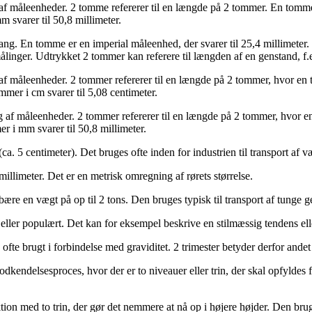
 måleenheder. 2 tomme refererer til en længde på 2 tommer. En tomme s
m svarer til 50,8 millimeter.
. En tomme er en imperial måleenhed, der svarer til 25,4 millimeter. S
 målinger. Udtrykket 2 tommer kan referere til længden af en genstand, f.
f måleenheder. 2 tommer refererer til en længde på 2 tommer, hvor en t
mmer i cm svarer til 5,08 centimeter.
af måleenheder. 2 tommer refererer til en længde på 2 tommer, hvor en t
r i mm svarer til 50,8 millimeter.
. 5 centimeter). Det bruges ofte inden for industrien til transport af væ
illimeter. Det er en metrisk omregning af rørets størrelse.
nne bære en vægt på op til 2 tons. Den bruges typisk til transport af tunge g
 eller populært. Det kan for eksempel beskrive en stilmæssig tendens ell
e, ofte brugt i forbindelse med graviditet. 2 trimester betyder derfor ande
godkendelsesproces, hvor der er to niveauer eller trin, der skal opfylde
ktion med to trin, der gør det nemmere at nå op i højere højder. Den bru