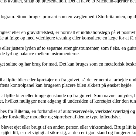
ens kvalitet, smag og præsentation. Det at have to Michelin-stjerner bet
ilogram. Stone bruges primært som en vægtenhed i Storbritannien, og det e
igtest eller en graviditetstest, er normalt et indikationstegn på et positivt
nde at følge op med yderligere testning eller konsultere en læge for at f
 eller justere lyden af to separate strenginstrumenter, som f.eks. en gui
ede lyd og balance mellem instrumenterne.
meget sultne og har brug for mad. Det kan bruges som en metaforisk beskriv
l at løfte biler eller køretøjer op fra gulvet, så det er nemt at arbejde und
ens kontrolpanel kan brugeren placere bilen sikkert på ønsket højde.
il at løfte biler eller tunge genstande op fra gulvet. Som navnet antyder, ha
hvilket muliggør nem adgang til undersiden af køretøjet eller den tung
an købes fra Biltema, en forhandler af autoreservedele, værkstedsværktøj o
yder forskellige modeller og størrelser af denne type løfteudstyr.
ere er blevet ejet eller brugt af en anden person eller virksomhed. Brugt l
jlet lift, er det vigtigt at sikre sig, at den er i god stand og fungerer ko