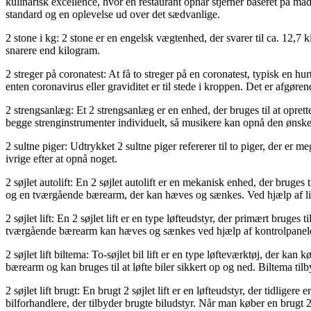
kulinarisk excellence, hvor en restaurant opnår stjerner baseret på mad
standard og en oplevelse ud over det sædvanlige.
2 stone i kg: 2 stone er en engelsk vægtenhed, der svarer til ca. 12,7 k
snarere end kilogram.
2 streger på coronatest: At få to streger på en coronatest, typisk en hurt
enten coronavirus eller graviditet er til stede i kroppen. Det er afgøre
2 strengsanlæg: Et 2 strengsanlæg er en enhed, der bruges til at oprette
begge strenginstrumenter individuelt, så musikere kan opnå den ønsk
2 sultne piger: Udtrykket 2 sultne piger refererer til to piger, der er 
ivrige efter at opnå noget.
2 søjlet autolift: En 2 søjlet autolift er en mekanisk enhed, der bruges ti
og en tværgående bærearm, der kan hæves og sænkes. Ved hjælp af lift
2 søjlet lift: En 2 søjlet lift er en type løfteudstyr, der primært bruges t
tværgående bærearm kan hæves og sænkes ved hjælp af kontrolpanelet, 
2 søjlet lift biltema: To-søjlet bil lift er en type løfteværktøj, der k
bærearm og kan bruges til at løfte biler sikkert op og ned. Biltema tilb
2 søjlet lift brugt: En brugt 2 søjlet lift er en løfteudstyr, der tidlig
bilforhandlere, der tilbyder brugte biludstyr. Når man køber en brugt 2 sø