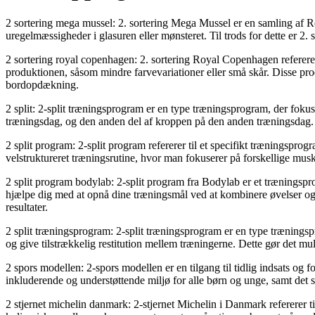
2 sortering mega mussel: 2. sortering Mega Mussel er en samling af Ro
uregelmæssigheder i glasuren eller mønsteret. Til trods for dette er 2
2 sortering royal copenhagen: 2. sortering Royal Copenhagen refererer
produktionen, såsom mindre farvevariationer eller små skår. Disse pro
bordopdækning.
2 split: 2-split træningsprogram er en type træningsprogram, der foku
træningsdag, og den anden del af kroppen på den anden træningsdag. D
2 split program: 2-split program refererer til et specifikt træningspr
velstruktureret træningsrutine, hvor man fokuserer på forskellige mus
2 split program bodylab: 2-split program fra Bodylab er et træningspro
hjælpe dig med at opnå dine træningsmål ved at kombinere øvelser og
resultater.
2 split træningsprogram: 2-split træningsprogram er en type træningsp
og give tilstrækkelig restitution mellem træningerne. Dette gør det mu
2 spors modellen: 2-spors modellen er en tilgang til tidlig indsats o
inkluderende og understøttende miljø for alle børn og unge, samt det s
2 stjernet michelin danmark: 2-stjernet Michelin i Danmark refererer ti