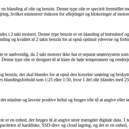
 en blanding af olie og benzin. Denne type olie er specielt fremstillet m
jring, hvilket minimerer risikoen for aflejringer og blokeringer af motorde
ndes i 2 takt motorer. Denne type benzin er en blanding af brændstof og o
anding og kvalitet af 2 takts benzin for at opnå optimal ydeevne og forh
lie er nødvendig, da 2 takt motorer ikke har et separat smøresystem som
enne type olie er designet til at klare de høje temperaturer og omdrejni
e og benzin, der skal blandes for at opnå den korrekte smøring og beskytt
s blandingsforhold som 1:25 eller 1:50, hvor 1 del olie blandes med 25-
r det mindste og laveste positive heltal og bruges ofte til at angive eller t
e er en enhed, der bruges til at angive store mængder digitale data. 1 tera
kapaciteten af harddiske, SSD-drev og cloud lagring, og det er en enhed,