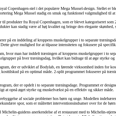
yal Copenhagen-stel i det populære Mega Mussel-design. Stellet er bleve
. sortering Mega Mussel stadig en smuk og funktionel valgmulighed til a
 til produkter fra Royal Copenhagen, som er blevet kategoriseret som 2.
dukter kan stadig være af høj kvalitet og bringe den elegante skønhed, 
serer på en inddeling af kroppens muskelgrupper i to separate trænings
ette giver mulighed for at tilpasse intensiteten og fokusere på specif
ogram, hvor man har inddelt træningen af kroppens muskelgrupper i to sepa
kelgrupper på hver træningsdag, hvilket kan bidrage til at øge styrke o
gram, der er udviklet af Bodylab, en førende virksomhed inden for kostt
 kosttilskud på en optimal måde. 2-split programmet fokuserer på træni
rogram, der er opdelt i to separate træningsdage. Programmet er designe
ligt at opnå øget styrke og muskelvækst på en effektiv og sikker måde.
g forebyggelse af sociale problemer hos børn og unge. Modellen indebære
ekundære spor, som er målrettet interventionsindsatser over for de børn 
l Michelin-guidens anerkendelse af et restaurant med to Michelin-stjerne