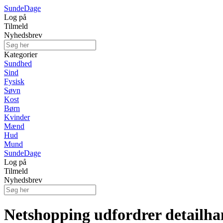
Sunde
Dage
Log på
Tilmeld
Nyhedsbrev
Kategorier
Sundhed
Sind
Fysisk
Søvn
Kost
Børn
Kvinder
Mænd
Hud
Mund
Sunde
Dage
Log på
Tilmeld
Nyhedsbrev
Netshopping udfordrer detailha