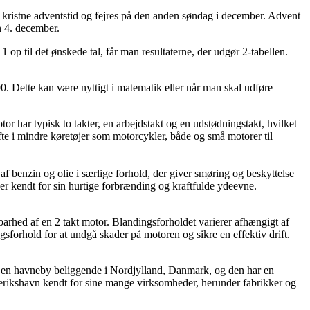
en kristne adventstid og fejres på den anden søndag i december. Advent
n 4. december.
 1 op til det ønskede tal, får man resultaterne, der udgør 2-tabellen.
100. Dette kan være nyttigt i matematik eller når man skal udføre
otor har typisk to takter, en arbejdstakt og en udstødningstakt, hvilket
fte i mindre køretøjer som motorcykler, både og små motorer til
f benzin og olie i særlige forhold, der giver smøring og beskyttelse
 er kendt for sin hurtige forbrænding og kraftfulde ydeevne.
arhed af en 2 takt motor. Blandingsforholdet varierer afhængigt af
ingsforhold for at undgå skader på motoren og sikre en effektiv drift.
n er en havneby beliggende i Nordjylland, Danmark, og den har en
ederikshavn kendt for sine mange virksomheder, herunder fabrikker og