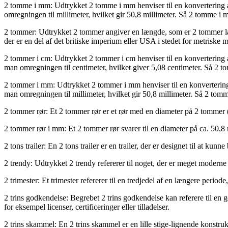
2 tomme i mm: Udtrykket 2 tomme i mm henviser til en konvertering af
omregningen til millimeter, hvilket gir 50,8 millimeter. Så 2 tomme i m
2 tommer: Udtrykket 2 tommer angiver en længde, som er 2 tommer lang
der er en del af det britiske imperium eller USA i stedet for metriske
2 tommer i cm: Udtrykket 2 tommer i cm henviser til en konvertering a
man omregningen til centimeter, hvilket giver 5,08 centimeter. Så 2 to
2 tommer i mm: Udtrykket 2 tommer i mm henviser til en konvertering 
man omregningen til millimeter, hvilket gir 50,8 millimeter. Så 2 tomme
2 tommer rør: Et 2 tommer rør er et rør med en diameter på 2 tommer (ca
2 tommer rør i mm: Et 2 tommer rør svarer til en diameter på ca. 50,8 m
2 tons trailer: En 2 tons trailer er en trailer, der er designet til at ku
2 trendy: Udtrykket 2 trendy refererer til noget, der er meget moderne
2 trimester: Et trimester refererer til en tredjedel af en længere period
2 trins godkendelse: Begrebet 2 trins godkendelse kan referere til en 
for eksempel licenser, certificeringer eller tilladelser.
2 trins skammel: En 2 trins skammel er en lille stige-lignende konstru