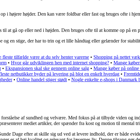
t nå op i højere højder. Den kan være foldbar eller fast og bruges ofte i h
ges til at gå op eller ned i højden. Den bruges ofte til at komme op på en
e og en stige, der har to trin og et lille håndtag eller gelænder for stab
 fleste tilfælde være at du selv henter varerne
•
Shopping på nettet væk
form
•
Hvor går udviklingen hen med internet shopping?
•
Mange køber 
g
•
Ekspansionen skal ske gennem online salg
•
Mange køber på online 
leste netbutikker byder på levering på blot en enkelt hverdag
•
Fremtide
igheder
•
Online handel stiger stødt
•
Nogle enkelte e-shops i Danmark 
forståelse af sundhed og velvære. Med fokus på at tilbyde viden og inds
æsenterer mediet artikler, der spænder fra kost og motion til mental triv
Sunde Dage efter at skille sig ud ved at levere indhold, der er både evi
ger er af høj kvalitet og relevant for læsernes liv. Denne tilgang gør de