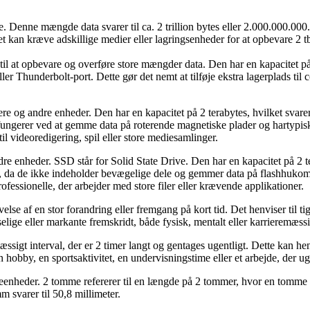
yte. Denne mængde data svarer til ca. 2 trillion bytes eller 2.000.000.0
 kan kræve adskillige medier eller lagringsenheder for at opbevare 2 tb 
til at opbevare og overføre store mængder data. Den har en kapacitet på
 eller Thunderbolt-port. Dette gør det nemt at tilføje ekstra lagerplads 
ere og andre enheder. Den har en kapacitet på 2 terabytes, hvilket sva
ungerer ved at gemme data på roterende magnetiske plader og hartypisk
til videoredigering, spil eller store mediesamlinger.
re enheder. SSD står for Solid State Drive. Den har en kapacitet på 2 t
ske, da de ikke indeholder bevægelige dele og gemmer data på flashhuk
rofessionelle, der arbejder med store filer eller krævende applikationer.
velse af en stor forandring eller fremgang på kort tid. Det henviser til ti
selige eller markante fremskridt, både fysisk, mentalt eller karrieremæs
igt interval, der er 2 timer langt og gentages ugentligt. Dette kan henfør
 hobby, en sportsaktivitet, en undervisningstime eller et arbejde, der ug
enheder. 2 tomme refererer til en længde på 2 tommer, hvor en tomme sv
m svarer til 50,8 millimeter.