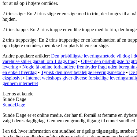
for at nå op i højere områder.
2 trins stige: En 2 trins stige er en stige med to trin, der bruges til a
højden.
2 trins trappe: En 2 trins trappe er en lille trappe med to trin, der bru
2 trins trappestige: En 2 trins trappestige er en kombination af en trapp
op i højere områder, men ikke har plads til en stor stige.
Andre populære artikler:
Den prisbilligste leveringsmetode vil dog i de
varehuse stiller garanti om 1 dags fragt
•
Oftest den prisbilligste fragt
levering
•
Nogle få online forhandlere frembyder fragt uden beregnin
en enkelt hverdag
•
Typisk den mest betalelige leveringsmetode
•
De f
eksplosivt
•
Internet webshops giver diverse forskellige leveringsmul
gennem internettet
Lær os at kende
Sunde Dage
Sunde
Dage
Sunde Dage er et online medie, der har til formål at fremme en dybere 
valg i deres dagligdag. Gennem en grundig tilgang til emnet sundhed pr
I en tid, hvor information om sundhed er rigeligt tilgængelig, stræber 
forskellige sundhedsområder sikrer mediet, at de præsenterede oplysnin