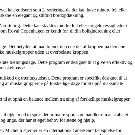
t kategoriseret som 2. sortering, da det kan have mindre fejl eller
t skabe en elegant og stilfuld bordopdækning.
 sortering. Dette kan skyldes mindre fejl eller uregelmæssigheder i
som Royal Copenhagen er kendt for, til din boligindretning eller
dage. Det betyder, at man træner den ene del af kroppen på den ene
ikke muskelgrupper uden at overbelaste kroppen.
rate træningsdage. Dette program er designet til at give en effektiv og
g muskelmasse.
ilskud og træningsudstyr. Dette program er specifikt designet til at
ng af muskelgrupperne på forskellige dage for at opnå maksimale
t til at opnå en balance mellem træning af forskellige muskelgrupper
r arbejdet med to spor: det primære spor, som handler om at skabe et
og unge, der har et øget behov for støtte og hjælp.
r. Michelin-stjerner er en internationalt anerkendt betegnelse for