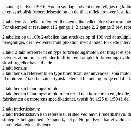
2 søndag i advent 2016: Anden søndag i advent er en religiøs og kultur
er en symbolisk forberedelsestid og en tid til at reflektere over Jesu
2 tabellen: 2-tabellen refererer til matematiktabellen, der viser resulta
For eksempel er resultatet af 2 gange 1, 2 gange 2, 2 gange 3 osv. repr
2 tabellen op til 100: 2-tabellen kan strækkes op til 100 ved at multipl
beregninger, der involverer multiplikation med 2 inden for dette interv
2 takt: 2-takt refererer til en type forbrændingsmotor, der bruger et spe
betyder, at motorens cylinder fuldfører én komplet forbrændingscyklus
skovbrug eller havearbejde.
2 takt benzin:
2 takt benzin refererer til en type brændstof, der anvendes i små moto
til motoren. 2 takt benzin er typisk lettere at blande og bruge end 4 
2 takt benzin blandingsforhold:
2 takt benzin blandingsforhold refererer til den korrekte mængde olie
fabrikanten og motorens specifikationer, typisk fra 1:25 til 1:50 (1 del
2 takt frederikshavn:
2 takt frederikshavn kan referere til et sted ved navn Frederikshavn, 
strategisk beliggenhed i Skagerak, tæt på Norge. Byen har et væld af 
havnerelaterede aktiviteter.