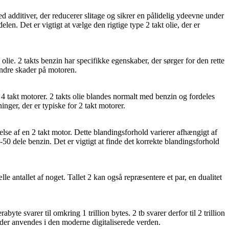
ed additiver, der reducerer slitage og sikrer en pålidelig ydeevne under
len. Det er vigtigt at vælge den rigtige type 2 takt olie, der er
lie. 2 takts benzin har specifikke egenskaber, der sørger for den rette
indre skader på motoren.
 4 takt motorer. 2 takts olie blandes normalt med benzin og fordeles
nger, der er typiske for 2 takt motorer.
else af en 2 takt motor. Dette blandingsforhold varierer afhængigt af
50 dele benzin. Det er vigtigt at finde det korrekte blandingsforhold
ælle antallet af noget. Tallet 2 kan også repræsentere et par, en dualitet
byte svarer til omkring 1 trillion bytes. 2 tb svarer derfor til 2 trillion
 der anvendes i den moderne digitaliserede verden.