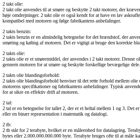
2 takt olie:
2 takt olie anvendes til at smøre og beskytte 2 takt motorer, der kræver
høje omdrejninger. 2 takt olie er også kendt for at have en lav askeafle
kompatibel med motoren og følge fabrikantens anbefalinger.
2 takts benzin:
2 takts benzin er en almindelig betegnelse for det brændstof, der anve
smøring og køling af motoren. Det er vigtigt at bruge den korrekte bl
2 takts olie:
2 takts olie er et smøremiddel, der anvendes i 2 takt motorer. Denne o
gennem motoren for at smøre og beskytte forskellige bevægelige dele. D
2 takts olie blandingsforhold:
2 takts olie blandingsforhold henviser til det rette forhold mellem oli
motorens specifikationer og fabrikantens anbefalinger. Typisk anvende
for at sikre en effektiv drift af motoren.
2 tal:
2 tal er en betegnelse for tallet 2, der er et heltal mellem 1 og 3. Det e
eller en binær repræsentation i matematik og datalogi.
2 tb:
2 tb står for 2 terabyte, hvilket er en måleenhed for datalagring. Terabyt
bytes eller 2.000.000.000.000 byte. Terabyte bruges ofte til at måle 