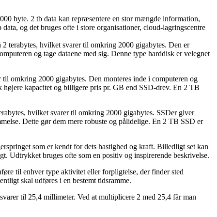
00.000 byte. 2 tb data kan repræsentere en stor mængde information,
data, og det bruges ofte i store organisationer, cloud-lagringscentre
 2 terabytes, hvilket svarer til omkring 2000 gigabytes. Den er
til computeren og tage dataene med sig. Denne type harddisk er velegnet
rer til omkring 2000 gigabytes. Den monteres inde i computeren og
 højere kapacitet og billigere pris pr. GB end SSD-drev. En 2 TB
erabytes, hvilket svarer til omkring 2000 gigabytes. SSDer giver
ommelse. Dette gør dem mere robuste og pålidelige. En 2 TB SSD er
gerspringet som er kendt for dets hastighed og kraft. Billedligt set kan
sigt. Udtrykket bruges ofte som en positiv og inspirerende beskrivelse.
e til enhver type aktivitet eller forpligtelse, der finder sted
entligt skal udføres i en bestemt tidsramme.
arer til 25,4 millimeter. Ved at multiplicere 2 med 25,4 får man