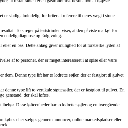
yder, at restauranten er en gastronomisk destination af højeste
r stadig almindeligt for briter at referere til deres vægt i stone
 resultat. To streger på teststrimlen viser, at den påviste markør for
å en endelig diagnose og rådgivning.
tar eller en bas. Dette anlæg giver mulighed for at forstærke lyden af
else af to personer, der er meget interesseret i at spise eller være
er dem. Denne type lift har to lodrette søjler, der er fastgjort til gulvet
r denne type lift to vertikale støttesøjler, der er fastgjort til gulvet. En
e genstand, der skal løftes.
g tilbehør. Disse løfteenheder har to lodrette søjler og en tværgående
ift kan købes eller sælges gennem annoncer, online markedspladser eller
rrekt.