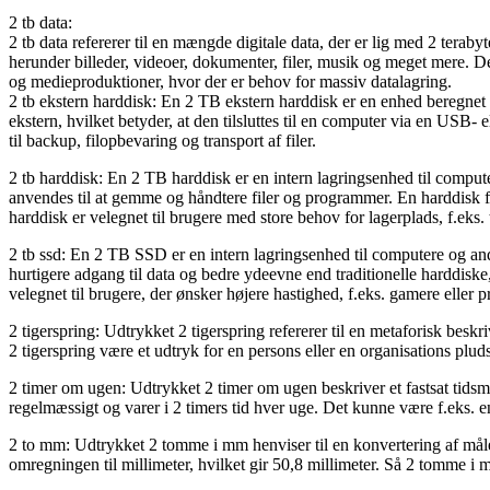
2 tb data:
2 tb data refererer til en mængde digitale data, der er lig med 2 terab
herunder billeder, videoer, dokumenter, filer, musik og meget mere. Det
og medieproduktioner, hvor der er behov for massiv datalagring.
2 tb ekstern harddisk: En 2 TB ekstern harddisk er en enhed beregnet 
ekstern, hvilket betyder, at den tilsluttes til en computer via en USB-
til backup, filopbevaring og transport af filer.
2 tb harddisk: En 2 TB harddisk er en intern lagringsenhed til comput
anvendes til at gemme og håndtere filer og programmer. En harddisk f
harddisk er velegnet til brugere med store behov for lagerplads, f.eks. 
2 tb ssd: En 2 TB SSD er en intern lagringsenhed til computere og and
hurtigere adgang til data og bedre ydeevne end traditionelle harddi
velegnet til brugere, der ønsker højere hastighed, f.eks. gamere eller p
2 tigerspring: Udtrykket 2 tigerspring refererer til en metaforisk beskri
2 tigerspring være et udtryk for en persons eller en organisations plud
2 timer om ugen: Udtrykket 2 timer om ugen beskriver et fastsat tidsmæss
regelmæssigt og varer i 2 timers tid hver uge. Det kunne være f.eks. en
2 to mm: Udtrykket 2 tomme i mm henviser til en konvertering af måle
omregningen til millimeter, hvilket gir 50,8 millimeter. Så 2 tomme i m