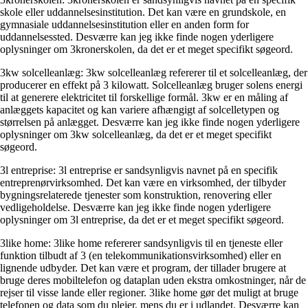
skole eller uddannelsesinstitution. Det kan være en grundskole, en
gymnasiale uddannelsesinstitution eller en anden form for
uddannelsessted. Desværre kan jeg ikke finde nogen yderligere
oplysninger om 3kronerskolen, da det er et meget specifikt søgeord.
3kw solcelleanlæg: 3kw solcelleanlæg refererer til et solcelleanlæg, der
producerer en effekt på 3 kilowatt. Solcelleanlæg bruger solens energi
til at generere elektricitet til forskellige formål. 3kw er en måling af
anlæggets kapacitet og kan variere afhængigt af solcelletypen og
størrelsen på anlægget. Desværre kan jeg ikke finde nogen yderligere
oplysninger om 3kw solcelleanlæg, da det er et meget specifikt
søgeord.
3l entreprise: 3l entreprise er sandsynligvis navnet på en specifik
entreprenørvirksomhed. Det kan være en virksomhed, der tilbyder
bygningsrelaterede tjenester som konstruktion, renovering eller
vedligeholdelse. Desværre kan jeg ikke finde nogen yderligere
oplysninger om 3l entreprise, da det er et meget specifikt søgeord.
3like home: 3like home refererer sandsynligvis til en tjeneste eller
funktion tilbudt af 3 (en telekommunikationsvirksomhed) eller en
lignende udbyder. Det kan være et program, der tillader brugere at
bruge deres mobiltelefon og dataplan uden ekstra omkostninger, når de
rejser til visse lande eller regioner. 3like home gør det muligt at bruge
telefonen og data som du plejer, mens du er i udlandet. Desværre kan