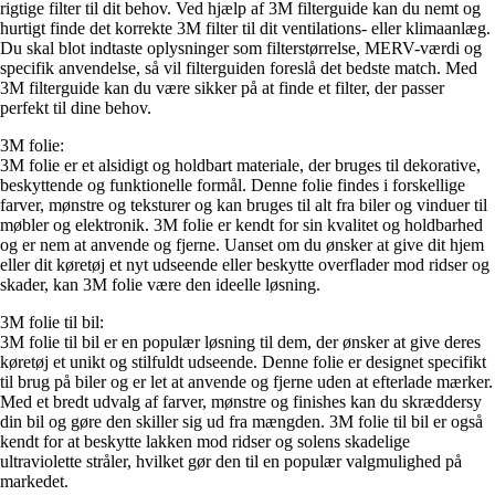
rigtige filter til dit behov. Ved hjælp af 3M filterguide kan du nemt og
hurtigt finde det korrekte 3M filter til dit ventilations- eller klimaanlæg.
Du skal blot indtaste oplysninger som filterstørrelse, MERV-værdi og
specifik anvendelse, så vil filterguiden foreslå det bedste match. Med
3M filterguide kan du være sikker på at finde et filter, der passer
perfekt til dine behov.
3M folie:
3M folie er et alsidigt og holdbart materiale, der bruges til dekorative,
beskyttende og funktionelle formål. Denne folie findes i forskellige
farver, mønstre og teksturer og kan bruges til alt fra biler og vinduer til
møbler og elektronik. 3M folie er kendt for sin kvalitet og holdbarhed
og er nem at anvende og fjerne. Uanset om du ønsker at give dit hjem
eller dit køretøj et nyt udseende eller beskytte overflader mod ridser og
skader, kan 3M folie være den ideelle løsning.
3M folie til bil:
3M folie til bil er en populær løsning til dem, der ønsker at give deres
køretøj et unikt og stilfuldt udseende. Denne folie er designet specifikt
til brug på biler og er let at anvende og fjerne uden at efterlade mærker.
Med et bredt udvalg af farver, mønstre og finishes kan du skræddersy
din bil og gøre den skiller sig ud fra mængden. 3M folie til bil er også
kendt for at beskytte lakken mod ridser og solens skadelige
ultraviolette stråler, hvilket gør den til en populær valgmulighed på
markedet.