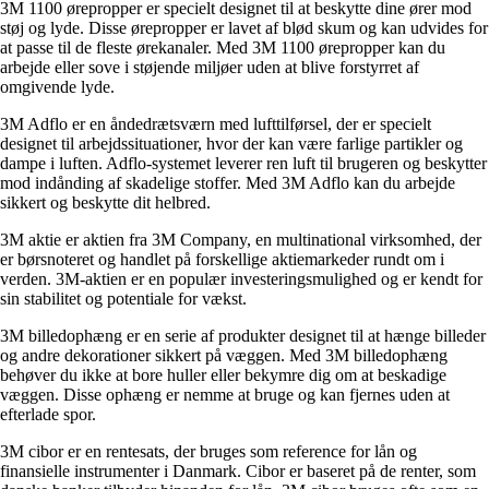
3M 1100 ørepropper er specielt designet til at beskytte dine ører mod
støj og lyde. Disse ørepropper er lavet af blød skum og kan udvides for
at passe til de fleste ørekanaler. Med 3M 1100 ørepropper kan du
arbejde eller sove i støjende miljøer uden at blive forstyrret af
omgivende lyde.
3M Adflo er en åndedrætsværn med lufttilførsel, der er specielt
designet til arbejdssituationer, hvor der kan være farlige partikler og
dampe i luften. Adflo-systemet leverer ren luft til brugeren og beskytter
mod indånding af skadelige stoffer. Med 3M Adflo kan du arbejde
sikkert og beskytte dit helbred.
3M aktie er aktien fra 3M Company, en multinational virksomhed, der
er børsnoteret og handlet på forskellige aktiemarkeder rundt om i
verden. 3M-aktien er en populær investeringsmulighed og er kendt for
sin stabilitet og potentiale for vækst.
3M billedophæng er en serie af produkter designet til at hænge billeder
og andre dekorationer sikkert på væggen. Med 3M billedophæng
behøver du ikke at bore huller eller bekymre dig om at beskadige
væggen. Disse ophæng er nemme at bruge og kan fjernes uden at
efterlade spor.
3M cibor er en rentesats, der bruges som reference for lån og
finansielle instrumenter i Danmark. Cibor er baseret på de renter, som