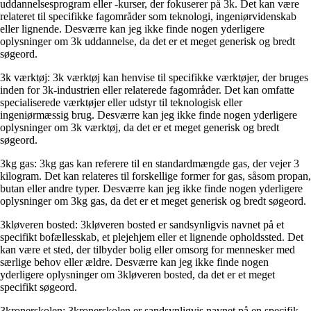
uddannelsesprogram eller -kurser, der fokuserer på 3k. Det kan være
relateret til specifikke fagområder som teknologi, ingeniørvidenskab
eller lignende. Desværre kan jeg ikke finde nogen yderligere
oplysninger om 3k uddannelse, da det er et meget generisk og bredt
søgeord.
3k værktøj: 3k værktøj kan henvise til specifikke værktøjer, der bruges
inden for 3k-industrien eller relaterede fagområder. Det kan omfatte
specialiserede værktøjer eller udstyr til teknologisk eller
ingeniørmæssig brug. Desværre kan jeg ikke finde nogen yderligere
oplysninger om 3k værktøj, da det er et meget generisk og bredt
søgeord.
3kg gas: 3kg gas kan referere til en standardmængde gas, der vejer 3
kilogram. Det kan relateres til forskellige former for gas, såsom propan,
butan eller andre typer. Desværre kan jeg ikke finde nogen yderligere
oplysninger om 3kg gas, da det er et meget generisk og bredt søgeord.
3kløveren bosted: 3kløveren bosted er sandsynligvis navnet på et
specifikt bofællesskab, et plejehjem eller et lignende opholdssted. Det
kan være et sted, der tilbyder bolig eller omsorg for mennesker med
særlige behov eller ældre. Desværre kan jeg ikke finde nogen
yderligere oplysninger om 3kløveren bosted, da det er et meget
specifikt søgeord.
3kronerskolen: 3kronerskolen er sandsynligvis navnet på en specifik