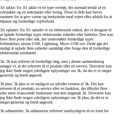
3i1 jakke: En 3i1 jakke er en type overtøj, der normalt består af en
yderjakke og en inderjakke eller foring. Disse to dele kan bæres
sammen for at give varme og beskyttelse mod vejret eller adskilt for at
tilpasse sig forskellige vejrforhold.
3i1 oplader: En 3i1 oplader er en elektronisk enhed, der er designet til
at oplade forskellige typer elektroniske enheder eller batterier. Den kan
have flere porte eller stik, der understøtter forskellige typer
forbindelser, såsom USB, Lightning, Micro USB osv. Dette gør det
muligt at oplade flere enheder samtidigt eller bruge den til forskellige
elektroniske produkter.
3k: 3k kan referere til forskellige ting, men i denne sammenhæng
antager vi, at det refererer til et produkt eller en service. Desværre kan
jeg ikke finde nogen yderligere oplysninger om 3k, da det er et meget
generisk og bredt søgeord.
3k plus: 3k plus er en muligvis en udvidet version af 3k. Det kan
referere til et produkt, en service eller en funktion, der tilbyder flere
eller mere avancerede funktioner end den originale 3k. Desværre kan
jeg ikke finde nogen yderligere oplysninger om 3k plus, da det er et
meget generisk og bredt søgeord.
3k uddannelse: 3k uddannelse refererer sandsynligvis til en form for