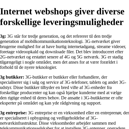
Internet webshops giver diverse
forskellige leveringsmuligheder
3g:
3G står for tredje generation, og det refererer til den tredje
generation af mobilkommunikationsteknologi. 3G-netværket giver
brugerne mulighed for at have hurtig internetadgang, streame videoer,
foretage videoopkald og downloade filer. Det blev introduceret efter
2G-netværket og erstattet senere af 4G og 5G netværk. 3G er stadig
tilgængeligt i nogle områder, men det anses for at være forældet i
forhold til de nyere teknologier.
3g butikker:
3G-butikker er butikker eller forhandlere, der
specialiserer sig i salg og service af 3G-telefoner, tablets og andet 3G-
udstyr. Disse butikker tilbyder en bred vifte af 3G-enheder fra
forskellige producenter og kan også hjælpe kunderne med at vælge
den rigtige enhed til deres behov. De ansatte i 3G-butikkerne er ofte
eksperter på området og kan yde rådgivning og support.
3g entreprise:
3G entreprise er en virksomhed eller en entreprenør, der
er specialiseret i opbygning og vedligeholdelse af 3G-
netværkinfrastruktur. Disse virksomheder arbejder sammen med
telekommunikationsselskaber for at installere 3G-antenner, opgradere