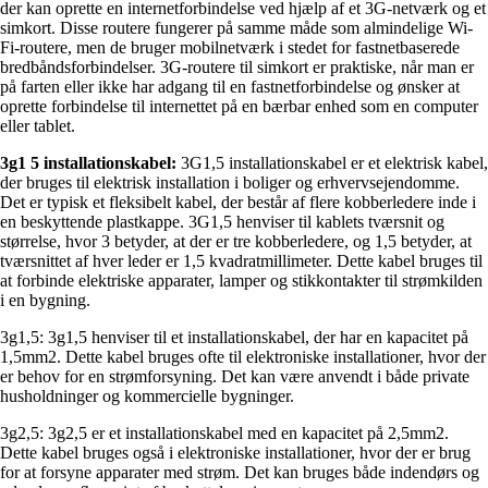
der kan oprette en internetforbindelse ved hjælp af et 3G-netværk og et
simkort. Disse routere fungerer på samme måde som almindelige Wi-
Fi-routere, men de bruger mobilnetværk i stedet for fastnetbaserede
bredbåndsforbindelser. 3G-routere til simkort er praktiske, når man er
på farten eller ikke har adgang til en fastnetforbindelse og ønsker at
oprette forbindelse til internettet på en bærbar enhed som en computer
eller tablet.
3g1 5 installationskabel:
3G1,5 installationskabel er et elektrisk kabel,
der bruges til elektrisk installation i boliger og erhvervsejendomme.
Det er typisk et fleksibelt kabel, der består af flere kobberledere inde i
en beskyttende plastkappe. 3G1,5 henviser til kablets tværsnit og
størrelse, hvor 3 betyder, at der er tre kobberledere, og 1,5 betyder, at
tværsnittet af hver leder er 1,5 kvadratmillimeter. Dette kabel bruges til
at forbinde elektriske apparater, lamper og stikkontakter til strømkilden
i en bygning.
3g1,5: 3g1,5 henviser til et installationskabel, der har en kapacitet på
1,5mm2. Dette kabel bruges ofte til elektroniske installationer, hvor der
er behov for en strømforsyning. Det kan være anvendt i både private
husholdninger og kommercielle bygninger.
3g2,5: 3g2,5 er et installationskabel med en kapacitet på 2,5mm2.
Dette kabel bruges også i elektroniske installationer, hvor der er brug
for at forsyne apparater med strøm. Det kan bruges både indendørs og