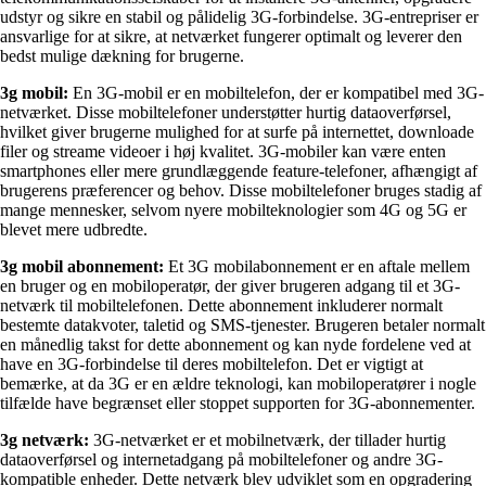
udstyr og sikre en stabil og pålidelig 3G-forbindelse. 3G-entrepriser er
ansvarlige for at sikre, at netværket fungerer optimalt og leverer den
bedst mulige dækning for brugerne.
3g mobil:
En 3G-mobil er en mobiltelefon, der er kompatibel med 3G-
netværket. Disse mobiltelefoner understøtter hurtig dataoverførsel,
hvilket giver brugerne mulighed for at surfe på internettet, downloade
filer og streame videoer i høj kvalitet. 3G-mobiler kan være enten
smartphones eller mere grundlæggende feature-telefoner, afhængigt af
brugerens præferencer og behov. Disse mobiltelefoner bruges stadig af
mange mennesker, selvom nyere mobilteknologier som 4G og 5G er
blevet mere udbredte.
3g mobil abonnement:
Et 3G mobilabonnement er en aftale mellem
en bruger og en mobiloperatør, der giver brugeren adgang til et 3G-
netværk til mobiltelefonen. Dette abonnement inkluderer normalt
bestemte datakvoter, taletid og SMS-tjenester. Brugeren betaler normalt
en månedlig takst for dette abonnement og kan nyde fordelene ved at
have en 3G-forbindelse til deres mobiltelefon. Det er vigtigt at
bemærke, at da 3G er en ældre teknologi, kan mobiloperatører i nogle
tilfælde have begrænset eller stoppet supporten for 3G-abonnementer.
3g netværk:
3G-netværket er et mobilnetværk, der tillader hurtig
dataoverførsel og internetadgang på mobiltelefoner og andre 3G-
kompatible enheder. Dette netværk blev udviklet som en opgradering