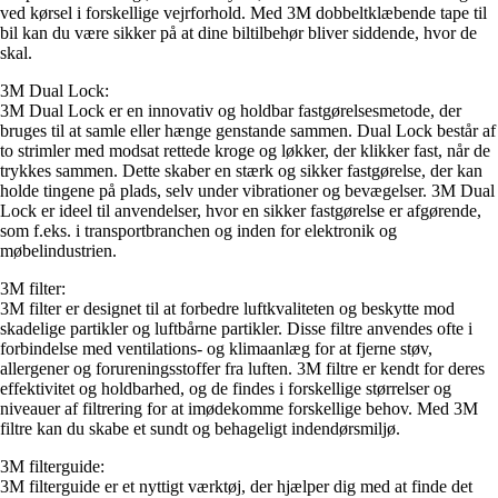
ved kørsel i forskellige vejrforhold. Med 3M dobbeltklæbende tape til
bil kan du være sikker på at dine biltilbehør bliver siddende, hvor de
skal.
3M Dual Lock:
3M Dual Lock er en innovativ og holdbar fastgørelsesmetode, der
bruges til at samle eller hænge genstande sammen. Dual Lock består af
to strimler med modsat rettede kroge og løkker, der klikker fast, når de
trykkes sammen. Dette skaber en stærk og sikker fastgørelse, der kan
holde tingene på plads, selv under vibrationer og bevægelser. 3M Dual
Lock er ideel til anvendelser, hvor en sikker fastgørelse er afgørende,
som f.eks. i transportbranchen og inden for elektronik og
møbelindustrien.
3M filter:
3M filter er designet til at forbedre luftkvaliteten og beskytte mod
skadelige partikler og luftbårne partikler. Disse filtre anvendes ofte i
forbindelse med ventilations- og klimaanlæg for at fjerne støv,
allergener og forureningsstoffer fra luften. 3M filtre er kendt for deres
effektivitet og holdbarhed, og de findes i forskellige størrelser og
niveauer af filtrering for at imødekomme forskellige behov. Med 3M
filtre kan du skabe et sundt og behageligt indendørsmiljø.
3M filterguide:
3M filterguide er et nyttigt værktøj, der hjælper dig med at finde det