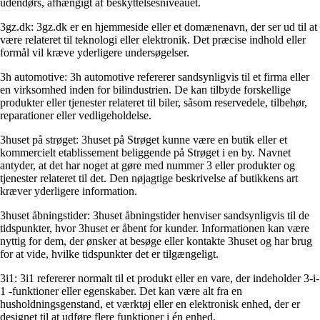
udendørs, afhængigt af beskyttelsesniveauet.
3gz.dk: 3gz.dk er en hjemmeside eller et domænenavn, der ser ud til at
være relateret til teknologi eller elektronik. Det præcise indhold eller
formål vil kræve yderligere undersøgelser.
3h automotive: 3h automotive refererer sandsynligvis til et firma eller
en virksomhed inden for bilindustrien. De kan tilbyde forskellige
produkter eller tjenester relateret til biler, såsom reservedele, tilbehør,
reparationer eller vedligeholdelse.
3huset på strøget: 3huset på Strøget kunne være en butik eller et
kommercielt etablissement beliggende på Strøget i en by. Navnet
antyder, at det har noget at gøre med nummer 3 eller produkter og
tjenester relateret til det. Den nøjagtige beskrivelse af butikkens art
kræver yderligere information.
3huset åbningstider: 3huset åbningstider henviser sandsynligvis til de
tidspunkter, hvor 3huset er åbent for kunder. Informationen kan være
nyttig for dem, der ønsker at besøge eller kontakte 3huset og har brug
for at vide, hvilke tidspunkter det er tilgængeligt.
3i1: 3i1 refererer normalt til et produkt eller en vare, der indeholder 3-i-
1 -funktioner eller egenskaber. Det kan være alt fra en
husholdningsgenstand, et værktøj eller en elektronisk enhed, der er
designet til at udføre flere funktioner i én enhed.