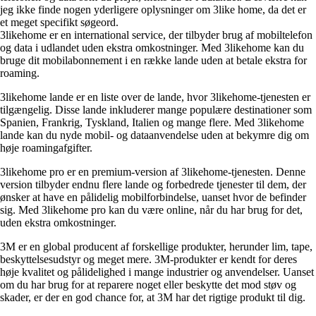
jeg ikke finde nogen yderligere oplysninger om 3like home, da det er
et meget specifikt søgeord.
3likehome er en international service, der tilbyder brug af mobiltelefon
og data i udlandet uden ekstra omkostninger. Med 3likehome kan du
bruge dit mobilabonnement i en række lande uden at betale ekstra for
roaming.
3likehome lande er en liste over de lande, hvor 3likehome-tjenesten er
tilgængelig. Disse lande inkluderer mange populære destinationer som
Spanien, Frankrig, Tyskland, Italien og mange flere. Med 3likehome
lande kan du nyde mobil- og dataanvendelse uden at bekymre dig om
høje roamingafgifter.
3likehome pro er en premium-version af 3likehome-tjenesten. Denne
version tilbyder endnu flere lande og forbedrede tjenester til dem, der
ønsker at have en pålidelig mobilforbindelse, uanset hvor de befinder
sig. Med 3likehome pro kan du være online, når du har brug for det,
uden ekstra omkostninger.
3M er en global producent af forskellige produkter, herunder lim, tape,
beskyttelsesudstyr og meget mere. 3M-produkter er kendt for deres
høje kvalitet og pålidelighed i mange industrier og anvendelser. Uanset
om du har brug for at reparere noget eller beskytte det mod støv og
skader, er der en god chance for, at 3M har det rigtige produkt til dig.