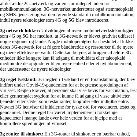
af det ældre 2G-netværk og var en stor milepæl inden for
mobilkommunikation. 3G-netværket understøtter også stemmeopkald
og SMS-tjenester og var den førende standard i mobilkommunikation,
indtil nyere teknologier som 4G og 5G blev introduceret.
3g netværk lukker:
Udviklingen af nyere mobilnetværksteknologier
som 4G og 5G har medført, at 3G-netværk er blevet gradvist udfaset i
nogle regioner og lande. Nogle mobiloperatører har besluttet at lukke
deres 3G-netværk for at frigøre båndbredde og ressourcer til de nyere
og mere effektive netværk. Dette kan betyde, at brugere af ældre 3G-
enheder ikke længere kan få adgang til mobildata eller taleopkald,
medmindre de opgraderer til en nyere enhed eller et nyt abonnement,
der understøtter de nyere teknologier.
3g regel tyskland:
3G-reglen i Tyskland er en foranstaltning, der blev
indført under Covid-19-pandemien for at begrænse spredningen af
virusset. Reglen kræver, at personer skal vise bevis for vaccination, test
eller gennemgået sygdom for at kunne få adgang til visse aktiviteter,
tjenester eller steder som restauranter, biografer eller indkøbscentre.
Navnet 3G henviser til initialerne for tyske ord for vaccineret, testet og
gendannet. Denne regel har været implementeret i forskellige
kapaciteter i mange lande over hele verden for at hjælpe med at
kontrollere spredningen af virusset.
3g router til simkort:
En 3G-router til simkort er en bærbar enhed,