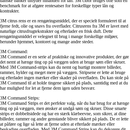
danske banker tilbyder hinanden for lån. 3M cibor bruges ofte som en
benchmark for at afgøre rentesatser for forskellige typer lån og
kontrakter.
3M citrus rens er en rengøringsmiddel, der er specielt formuleret til at
fjerne fedt, olie og snavs fra overflader. Citrusrens fra 3M er lavet med
naturlige citrusfrugtekstrakter og efterlader en frisk duft. Dette
rengøringsmiddel er velegnet til brug i mange forskellige miljøer,
herunder hjemmet, kontoret og mange andre steder.
3M Command:
3M Command er en serie af praktiske og innovative produkter, der gør
det nemt at hænge ting op på væggen uden at bruge søm eller skruer.
Med 3M Command-strips kan du nemt og hurtigt montere billeder,
rammer, hylder og meget mere på væggen. Stripsene er lette at bruge
og efterlader ingen mærker eller skader på overfladen. Du kan stole på
3M Command til at holde tingene sikkert på plads, samtidig med at du
har mulighed for let at fjerne dem igen uden besvær.
3M Command Strips:
3M Command Strips er det perfekte valg, når du har brug for at hænge
ting op på væggen, men ønsker at undgå søm og skruer. Disse smarte
strips er dobbeltsidede og har en stærk klæbeevne, som sikrer, at dine
billeder, rammer og andre genstande bliver sikkert på plads. De er lette
at påføre og lige så lette at fjerne uden at efterlade mærker eller
beskadige overfladen. Med 3M Command Strips kan du dekorere dit