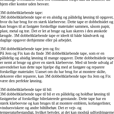
hjem eller kontor uden besvær.
3M dobbeltklæbende tape:
3M dobbeltklæbende tape er en alsidig og pålidelig løsning til opgaver,
hvor du har brug for en stærk klæbeevne. Dette tape er dobbeltsidet og
kan bruges til at fastgøre forskellige materialer sammen, såsom papir,
plast, metal og træ. Det er let at bruge og kan skæres i den ønskede
længde. 3M dobbeltklæbende tape er ideelt til både håndværk og
daglige opgaver derhjemme eller på arbejdet.
3M dobbeltklæbende tape jem og fix:
På Jem og Fix kan du finde 3M dobbeltklæbende tape, som er en
pålidelig og alsidig løsning til mange opgaver. Dette dobbeltsidede tape
er nemt at bruge og giver en stærk klæbeevne. Med sit brede udvalg af
anvendelser kan dette tape hjælpe dig med at fastgøre og reparere
forskellige materialer. Uanset om du har brug for at montere skilte,
dekorere eller reparere, kan 3M dobbeltklæbende tape fra Jem og Fix
være den perfekte løsning.
3M dobbeltklæbende tape til bil:
3M dobbeltklæbende tape til bil er en pålidelig og holdbar løsning til
fastgørelse af forskellige bilrelaterede genstande. Dette tape har en
stærk klæbeevne og kan bruges til at montere emblem, kofangerlister,
vinduesviskere og andre biltilbehør. Det er vejr- og
temperaturbestandigt, hvilket betyder, at det kan modstå udfordringerne