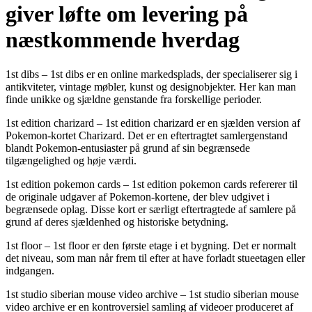
giver løfte om levering på
næstkommende hverdag
1st dibs – 1st dibs er en online markedsplads, der specialiserer sig i
antikviteter, vintage møbler, kunst og designobjekter. Her kan man
finde unikke og sjældne genstande fra forskellige perioder.
1st edition charizard – 1st edition charizard er en sjælden version af
Pokemon-kortet Charizard. Det er en eftertragtet samlergenstand
blandt Pokemon-entusiaster på grund af sin begrænsede
tilgængelighed og høje værdi.
1st edition pokemon cards – 1st edition pokemon cards refererer til
de originale udgaver af Pokemon-kortene, der blev udgivet i
begrænsede oplag. Disse kort er særligt eftertragtede af samlere på
grund af deres sjældenhed og historiske betydning.
1st floor – 1st floor er den første etage i et bygning. Det er normalt
det niveau, som man når frem til efter at have forladt stueetagen eller
indgangen.
1st studio siberian mouse video archive – 1st studio siberian mouse
video archive er en kontroversiel samling af videoer produceret af