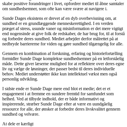
skabe positive forandringer i livet, opfordrer mediet til åbne samtaler
om sundhedsemner, som ofte kan være svære at navigere i.
Sunde Dages eksistens er drevet af en dyb overbevisning om, at
sundhed er en grundlæggende menneskerettighed. I en verden
præget af stress, usunde vaner og misinformation er det mere vigtigt
end nogensinde at give folk de redskaber, de har brug for, til at forstå
og forbedre deres sundhed. Mediet arbejder derfor målrettet på at
nedbryde barriererne for viden og gøre sundhed tilgængelig for alle.
Gennem en kombination af forskning, erfaring og historiefortælling
formidler Sunde Dage komplekse sundhedsemner på en letforståelig
måde. Dette giver læserne mulighed for at reflektere over deres egne
liv og vælge de løsninger, der passer bedst til deres individuelle
behov. Mediet understøtter ikke kun intellektuel vækst men også
personlig udvikling.
I sidste ende er Sunde Dage mere end blot et medie; det er et
engagement i at fremme en sundere fremtid for samfundet som
helhed. Ved at tilbyde indhold, der er både informativt og
inspirerende, stræber Sunde Dage efter at være en uundgåelig
ressource for alle, der ønsker at forbedre deres livskvalitet gennem
sundhed og velvære.
At dele er kærligt