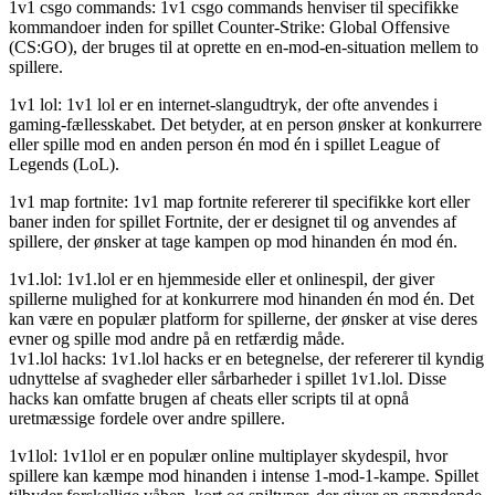
1v1 csgo commands: 1v1 csgo commands henviser til specifikke
kommandoer inden for spillet Counter-Strike: Global Offensive
(CS:GO), der bruges til at oprette en en-mod-en-situation mellem to
spillere.
1v1 lol: 1v1 lol er en internet-slangudtryk, der ofte anvendes i
gaming-fællesskabet. Det betyder, at en person ønsker at konkurrere
eller spille mod en anden person én mod én i spillet League of
Legends (LoL).
1v1 map fortnite: 1v1 map fortnite refererer til specifikke kort eller
baner inden for spillet Fortnite, der er designet til og anvendes af
spillere, der ønsker at tage kampen op mod hinanden én mod én.
1v1.lol: 1v1.lol er en hjemmeside eller et onlinespil, der giver
spillerne mulighed for at konkurrere mod hinanden én mod én. Det
kan være en populær platform for spillerne, der ønsker at vise deres
evner og spille mod andre på en retfærdig måde.
1v1.lol hacks: 1v1.lol hacks er en betegnelse, der refererer til kyndig
udnyttelse af svagheder eller sårbarheder i spillet 1v1.lol. Disse
hacks kan omfatte brugen af cheats eller scripts til at opnå
uretmæssige fordele over andre spillere.
1v1lol: 1v1lol er en populær online multiplayer skydespil, hvor
spillere kan kæmpe mod hinanden i intense 1-mod-1-kampe. Spillet