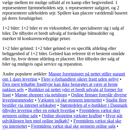
vælge mellem tre mulige udfald af en kamp eller begivenhed. 1
repræsenterer hjemmeholdets sejr, x repræsenterer uafgjort, og 2
repræsenterer udeholdets sejr. Spillere kan placere væddemål baseret
på deres forudsigelser.
1×2 biler: 1×2 biler er en virksomhed, der specialiserer sig i salg af
biler. De tilbyder et bredt udvalg af forskellige bilmodeller og
mærker til konkurrencedygtige priser.
1×2 biler gelsted: 1×2 biler gelsted er en specifik afdeling eller
beliggenhed af 1×2 biler. Gelsted kan referere til et bestemt område
eller by, hvor denne afdeling er placeret. Her tilbydes der salg af
biler og muligvis også service og reparation.
Andre populære artikler:
Mange forretninger på nettet stiller garanti
om 1 dags levering
•
Flere e-forhandlere sikrer fragt uden gebyr
•
Den mest letkøbte fragttype kan ikke benægtes at være at hente
pakken selv
•
Butikker på nettet yder et bredt udvalg af former for
fragt
•
Mange shopper via netshops
•
Online firmaer foreslår diverse
leveringsmetoder
•
Væksten vil ske gennem internettet
•
Stadig flere
bestiller via internet selskaber
•
Størstedelen af e-butikker i Danmark
tilbyder levering efter en enkelt hverdag
•
Fremtidens vækst sker
gennem online salg
•
Online shopping vækster kraftigt
•
Hvor går
udviklingen hen med online indkøb?
•
Fremtidens vækst skal ske
via internettet
•
Fremtidens vækst skal ske gennem online salg
•