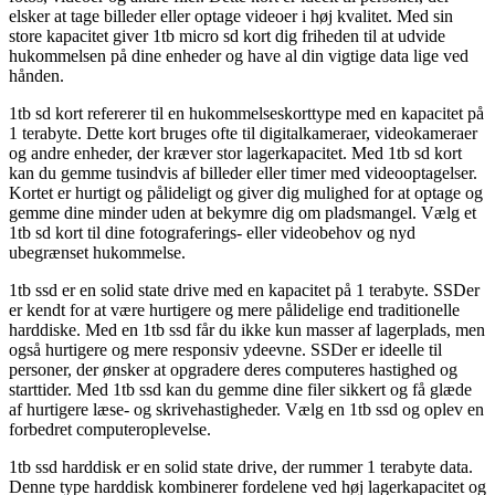
elsker at tage billeder eller optage videoer i høj kvalitet. Med sin
store kapacitet giver 1tb micro sd kort dig friheden til at udvide
hukommelsen på dine enheder og have al din vigtige data lige ved
hånden.
1tb sd kort refererer til en hukommelseskorttype med en kapacitet på
1 terabyte. Dette kort bruges ofte til digitalkameraer, videokameraer
og andre enheder, der kræver stor lagerkapacitet. Med 1tb sd kort
kan du gemme tusindvis af billeder eller timer med videooptagelser.
Kortet er hurtigt og pålideligt og giver dig mulighed for at optage og
gemme dine minder uden at bekymre dig om pladsmangel. Vælg et
1tb sd kort til dine fotograferings- eller videobehov og nyd
ubegrænset hukommelse.
1tb ssd er en solid state drive med en kapacitet på 1 terabyte. SSDer
er kendt for at være hurtigere og mere pålidelige end traditionelle
harddiske. Med en 1tb ssd får du ikke kun masser af lagerplads, men
også hurtigere og mere responsiv ydeevne. SSDer er ideelle til
personer, der ønsker at opgradere deres computeres hastighed og
starttider. Med 1tb ssd kan du gemme dine filer sikkert og få glæde
af hurtigere læse- og skrivehastigheder. Vælg en 1tb ssd og oplev en
forbedret computeroplevelse.
1tb ssd harddisk er en solid state drive, der rummer 1 terabyte data.
Denne type harddisk kombinerer fordelene ved høj lagerkapacitet og