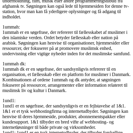
underholdning, film, musik eller andre programmeringstilbud fra
afghansk tv. Søgningen kan også lede til hjemmesiden for denne tv-
station, hvor man kan få yderligere oplysninger og få adgang til
indholdet.
1ummah:
1ummah er en søgefrase, der refererer til fællesskabet af muslimer i
den islamiske verden. Ordet betyder fællesskab eller nation på
arabisk. Søgningen kan henvise til organisationer, hjemmesider eller
ressourcer, der fokuserer på at promovere muslimsk enhed,
undervisning eller vigtige nyheder inden for det muslimske samfund.
1ummah dk:
1ummah dk er en søgefrase, der sandsynligvis refererer til en
organisation, et fællesskab eller en platform for muslimer i Danmark.
Kombinationen af ordene 1ummah og dk antyder, at søgningen
fokuserer på ressourcer, arrangementer eller information relateret til
muslimsk liv og kultur i Danmark.
1und1:
1und1 er en søgefrase, der sandsynligvis er en fejlstavelse af 1&1.
1&1 er et tysk webhostingfirma og internetudbyder. Søgningen kan
henvise til deres hjemmeside, produkter, abonnementspakker eller
kundesupport. 1&1 tilbyder en bred vifte af webhosting- og
internetløsninger til både private og virksomheder.
1und1: 1und1 er en tysk internetudbyder, der tilbyder forskellige