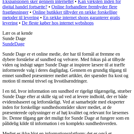
Ekspansionen sker gennem internettet
•
Kan væksten inden for
digital handel fortsætte?
•
Online forhandlere frembyder flere
fragtløsninger
•
Online butikker tilbyder en række forskellige
metoder til levering
•
En række internet shops garanterer gratis
levering
•
De fleste køber hos internet webshops
Lær os at kende
Sunde Dage
Sunde
Dage
Sunde Dage er et online medie, der har til formål at fremme en
dybere forståelse af sundhed og velvære. Med fokus på at tilbyde
viden og indsigt søger Sunde Dage at inspirere læsere til at træffe
informerede valg i deres dagligdag. Gennem en grundig tilgang til
emnet sundhed præsenterer mediet artikler, der spænder fra kost og
motion til mental trivsel og livsstilsændringer.
I en tid, hvor information om sundhed er rigeligt tilgængelig, stræber
Sunde Dage efter at skille sig ud ved at levere indhold, der er både
evidensbaseret og letforståeligt. Ved at samarbejde med eksperter
inden for forskellige sundhedsområder sikrer mediet, at de
præsenterede oplysninger er af høj kvalitet og relevant for læsernes
liv. Denne tilgang gør det muligt for Sunde Dage at fungere som en
pålidelig kilde til information i en kompleks sundhedsverden.
Mediet er ikke blot en informationsplatform; det er også et