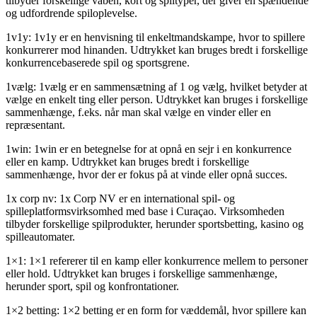
tilbyder forskellige våben, kort og spiltyper, der giver en spændende
og udfordrende spiloplevelse.
1v1y: 1v1y er en henvisning til enkeltmandskampe, hvor to spillere
konkurrerer mod hinanden. Udtrykket kan bruges bredt i forskellige
konkurrencebaserede spil og sportsgrene.
1vælg: 1vælg er en sammensætning af 1 og vælg, hvilket betyder at
vælge en enkelt ting eller person. Udtrykket kan bruges i forskellige
sammenhænge, f.eks. når man skal vælge en vinder eller en
repræsentant.
1win: 1win er en betegnelse for at opnå en sejr i en konkurrence
eller en kamp. Udtrykket kan bruges bredt i forskellige
sammenhænge, hvor der er fokus på at vinde eller opnå succes.
1x corp nv: 1x Corp NV er en international spil- og
spilleplatformsvirksomhed med base i Curaçao. Virksomheden
tilbyder forskellige spilprodukter, herunder sportsbetting, kasino og
spilleautomater.
1×1: 1×1 refererer til en kamp eller konkurrence mellem to personer
eller hold. Udtrykket kan bruges i forskellige sammenhænge,
herunder sport, spil og konfrontationer.
1×2 betting: 1×2 betting er en form for væddemål, hvor spillere kan