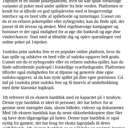
1stpoker er en online pokerplatform, hvor du kan spille forskellige
varianter af poker mod andre spillere fra hele verden. Platformen er
kendt for at tilbyde en god spiloplevelse med et brugervenligt
interface og en bred vifte af spilleborde og turneringer. Uanset om
du er en erfaren pokerspiller eller nybegynder, kan du finde spil, der
passer til dit niveau og ønsker. Med regelmæssige kampagner og
bonusser er der også mulighed for at øge din bankroll og øge dine
vinderchancer. Start med at tilmelde dig og oplev spændingen ved
online poker på 1stpoker.
1sudoku print sudoku free er en populær online platform, hvor du
kan spille og udskrive en bred vifte af sudoku-opgaver helt gratis.
Uanset om du er nybegynder eller en erfaren sudoku-spiller, kan du
finde udfordrende puslespil i forskellige sværhedsgrader. Platformen
tilbyder også muligheden for at tilpasse og generere dine egne
sudoku-opgaver, så du kan nyde spillet på dine egne præmisser. Gå
ind på 1sudoku print sudoku free og få timevis af underholdning
med dette klassiske logikspil.
1tb refererer til en ekstern harddisk med en kapacitet på 1 terabyte.
Denne type harddisk er ideel til personer, der har behov for at
gemme store mængder data, såsom billeder, videoer og dokumenter.
Med 1tb ekstern harddisk kan du nemt sikkerhedskopiere dine filer
og have dem tilgængelige på farten. Denne type harddisk er også
nyttig for gamere, der har brug for ekstra lagerplads til deres