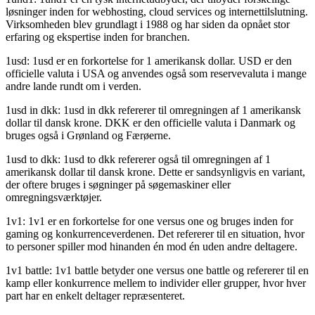
løsninger inden for webhosting, cloud services og internettilslutning.
Virksomheden blev grundlagt i 1988 og har siden da opnået stor
erfaring og ekspertise inden for branchen.
1usd: 1usd er en forkortelse for 1 amerikansk dollar. USD er den
officielle valuta i USA og anvendes også som reservevaluta i mange
andre lande rundt om i verden.
1usd in dkk: 1usd in dkk refererer til omregningen af 1 amerikansk
dollar til dansk krone. DKK er den officielle valuta i Danmark og
bruges også i Grønland og Færøerne.
1usd to dkk: 1usd to dkk refererer også til omregningen af 1
amerikansk dollar til dansk krone. Dette er sandsynligvis en variant,
der oftere bruges i søgninger på søgemaskiner eller
omregningsværktøjer.
1v1: 1v1 er en forkortelse for one versus one og bruges inden for
gaming og konkurrenceverdenen. Det refererer til en situation, hvor
to personer spiller mod hinanden én mod én uden andre deltagere.
1v1 battle: 1v1 battle betyder one versus one battle og refererer til en
kamp eller konkurrence mellem to individer eller grupper, hvor hver
part har en enkelt deltager repræsenteret.