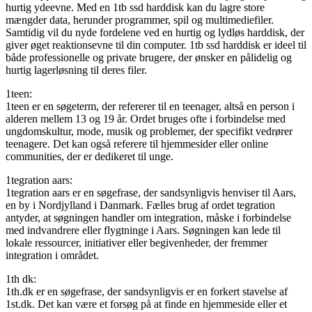
hurtig ydeevne. Med en 1tb ssd harddisk kan du lagre store
mængder data, herunder programmer, spil og multimediefiler.
Samtidig vil du nyde fordelene ved en hurtig og lydløs harddisk, der
giver øget reaktionsevne til din computer. 1tb ssd harddisk er ideel til
både professionelle og private brugere, der ønsker en pålidelig og
hurtig lagerløsning til deres filer.
1teen:
1teen er en søgeterm, der refererer til en teenager, altså en person i
alderen mellem 13 og 19 år. Ordet bruges ofte i forbindelse med
ungdomskultur, mode, musik og problemer, der specifikt vedrører
teenagere. Det kan også referere til hjemmesider eller online
communities, der er dedikeret til unge.
1tegration aars:
1tegration aars er en søgefrase, der sandsynligvis henviser til Aars,
en by i Nordjylland i Danmark. Fælles brug af ordet tegration
antyder, at søgningen handler om integration, måske i forbindelse
med indvandrere eller flygtninge i Aars. Søgningen kan lede til
lokale ressourcer, initiativer eller begivenheder, der fremmer
integration i området.
1th dk:
1th.dk er en søgefrase, der sandsynligvis er en forkert stavelse af
1st.dk. Det kan være et forsøg på at finde en hjemmeside eller et