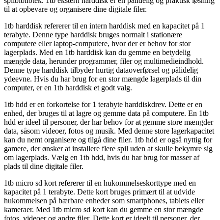
spilbibliotek. 1tb ekstern harddisk er en pålidelig og praktisk løsning
til at opbevare og organisere dine digitale filer.
1tb harddisk refererer til en intern harddisk med en kapacitet på 1
terabyte. Denne type harddisk bruges normalt i stationære
computere eller laptop-computere, hvor der er behov for stor
lagerplads. Med en 1tb harddisk kan du gemme en betydelig
mængde data, herunder programmer, filer og multimedieindhold.
Denne type harddisk tilbyder hurtig dataoverførsel og pålidelig
ydeevne. Hvis du har brug for en stor mængde lagerplads til din
computer, er en 1tb harddisk et godt valg.
1tb hdd er en forkortelse for 1 terabyte harddiskdrev. Dette er en
enhed, der bruges til at lagre og gemme data på computere. En 1tb
hdd er ideel til personer, der har behov for at gemme store mængder
data, såsom videoer, fotos og musik. Med denne store lagerkapacitet
kan du nemt organisere og tilgå dine filer. 1tb hdd er også nyttig for
gamere, der ønsker at installere flere spil uden at skulle bekymre sig
om lagerplads. Vælg en 1tb hdd, hvis du har brug for masser af
plads til dine digitale filer.
1tb micro sd kort refererer til en hukommelseskorttype med en
kapacitet på 1 terabyte. Dette kort bruges primært til at udvide
hukommelsen på bærbare enheder som smartphones, tablets eller
kameraer. Med 1tb micro sd kort kan du gemme en stor mængde
fotos, videoer og andre filer. Dette kort er ideelt til personer, der