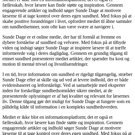
fællesskab, hvor læsere kan finde støtte og inspiration. Gennem
engagerende artikler og indhold søger Sunde Dage at motivere
læserne til at tage kontrol over deres egen sundhed. Med fokus på at
skabe positive forandringer i livet, opfordrer mediet til åbne samtaler
om sundhedsemner, som ofte kan være svære at navigere i.
Sunde Dage er et online medie, der har til formål at fremme en
dybere forståelse af sundhed og velvære. Med fokus på at tilbyde
viden og indsigt søger Sunde Dage at inspirere læsere til at træffe
informerede valg i deres dagligdag. Gennem en grundig tilgang til
emnet sundhed præsenterer mediet artikler, der spænder fra kost og
motion til mental trivsel og livsstilsændringer.
I en tid, hvor information om sundhed er rigeligt tilgængelig, stræber
Sunde Dage efter at skille sig ud ved at levere indhold, der er både
evidensbaseret og letforståeligt. Ved at samarbejde med eksperter
inden for forskellige sundhedsområder sikrer mediet, at de
præsenterede oplysninger er af høj kvalitet og relevant for læsernes
liv. Denne tilgang gør det muligt for Sunde Dage at fungere som en
pålidelig kilde til information i en kompleks sundhedsverden.
Mediet er ikke blot en informationsplatform; det er også et
fællesskab, hvor læsere kan finde støtte og inspiration. Gennem
engagerende artikler og indhold søger Sunde Dage at motivere
læserne til at tage kontrol over deres egen sundhed. Med fokus på at