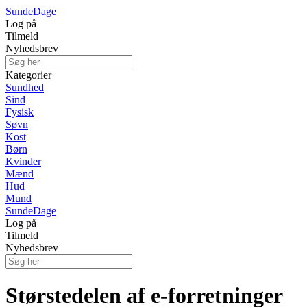
Sunde
Dage
Log på
Tilmeld
Nyhedsbrev
Kategorier
Sundhed
Sind
Fysisk
Søvn
Kost
Børn
Kvinder
Mænd
Hud
Mund
Sunde
Dage
Log på
Tilmeld
Nyhedsbrev
Størstedelen af e-forretninger