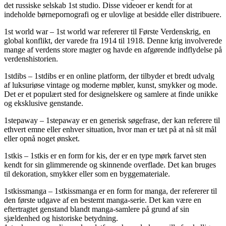
det russiske selskab 1st studio. Disse videoer er kendt for at
indeholde børnepornografi og er ulovlige at besidde eller distribuere.
1st world war – 1st world war refererer til Første Verdenskrig, en
global konflikt, der varede fra 1914 til 1918. Denne krig involverede
mange af verdens store magter og havde en afgørende indflydelse på
verdenshistorien.
1stdibs – 1stdibs er en online platform, der tilbyder et bredt udvalg
af luksuriøse vintage og moderne møbler, kunst, smykker og mode.
Det er et populært sted for designelskere og samlere at finde unikke
og eksklusive genstande.
1stepaway – 1stepaway er en generisk søgefrase, der kan referere til
ethvert emne eller enhver situation, hvor man er tæt på at nå sit mål
eller opnå noget ønsket.
1stkis – 1stkis er en form for kis, der er en type mørk farvet sten
kendt for sin glimmerende og skinnende overflade. Det kan bruges
til dekoration, smykker eller som en byggemateriale.
1stkissmanga – 1stkissmanga er en form for manga, der refererer til
den første udgave af en bestemt manga-serie. Det kan være en
eftertragtet genstand blandt manga-samlere på grund af sin
sjældenhed og historiske betydning.