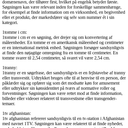
domænenavn, der tilhører first, hvilket på engelsk betyder første.
Søgningen kan være relevant inden for forskellige sammenhænge,
for eksempel at finde information om en virksomhed, en begivenhed
eller et produkt, der markedsfører sig selv som nummer ét i sin
kategori.
1tomme i cm:
1tomme i cm er en søgning, der drejer sig om konvertering af
måleenheder. En tomme er en amerikansk måleenhed og centimeter
er en international metrisk enhed. Søgningen forsøger sandsynligvis
at finde den nøjagtige omregning fra en tomme til centimeter. En
tomme svarer til 2,54 centimeter, så svaret vil være 2,54 cm.
1tranny:
1tranny er en søgefrase, der sandsynligvis er en fejlstavelse af tranny
eller transvestit. Udtrykket bruges ofte til at henvise til en person, der
påklæder sig og opfører sig som det modsatte køn for amusement
eller udtrykker sin kønsidentitet på tværs af normative roller og
forventninger. Søgningen kan være rettet mod at finde information,
billeder eller videoer relateret til transvestisme eller transgender-
temaer.
1tv afghanistan:
1tv afghanistan refererer sandsynligvis til en tv-station i Afghanistan
med navnet 1TV. Søgningen kan være relateret til at finde nyheder,