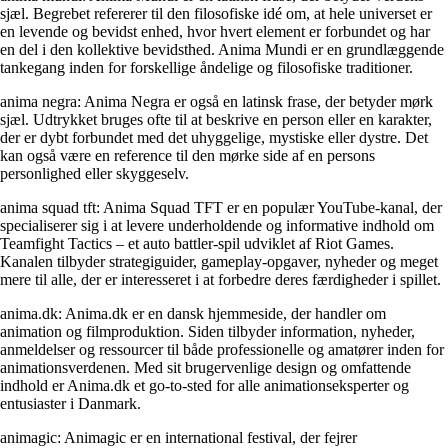
sjæl. Begrebet refererer til den filosofiske idé om, at hele universet er
en levende og bevidst enhed, hvor hvert element er forbundet og har
en del i den kollektive bevidsthed. Anima Mundi er en grundlæggende
tankegang inden for forskellige åndelige og filosofiske traditioner.
anima negra: Anima Negra er også en latinsk frase, der betyder mørk
sjæl. Udtrykket bruges ofte til at beskrive en person eller en karakter,
der er dybt forbundet med det uhyggelige, mystiske eller dystre. Det
kan også være en reference til den mørke side af en persons
personlighed eller skyggeselv.
anima squad tft: Anima Squad TFT er en populær YouTube-kanal, der
specialiserer sig i at levere underholdende og informative indhold om
Teamfight Tactics – et auto battler-spil udviklet af Riot Games.
Kanalen tilbyder strategiguider, gameplay-opgaver, nyheder og meget
mere til alle, der er interesseret i at forbedre deres færdigheder i spillet.
anima.dk: Anima.dk er en dansk hjemmeside, der handler om
animation og filmproduktion. Siden tilbyder information, nyheder,
anmeldelser og ressourcer til både professionelle og amatører inden for
animationsverdenen. Med sit brugervenlige design og omfattende
indhold er Anima.dk et go-to-sted for alle animationseksperter og
entusiaster i Danmark.
animagic: Animagic er en international festival, der fejrer