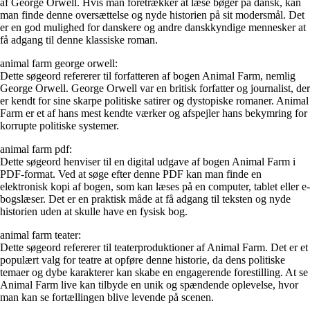
af George Orwell. Hvis man foretrækker at læse bøger på dansk, kan
man finde denne oversættelse og nyde historien på sit modersmål. Det
er en god mulighed for danskere og andre danskkyndige mennesker at
få adgang til denne klassiske roman.
animal farm george orwell:
Dette søgeord refererer til forfatteren af bogen Animal Farm, nemlig
George Orwell. George Orwell var en britisk forfatter og journalist, der
er kendt for sine skarpe politiske satirer og dystopiske romaner. Animal
Farm er et af hans mest kendte værker og afspejler hans bekymring for
korrupte politiske systemer.
animal farm pdf:
Dette søgeord henviser til en digital udgave af bogen Animal Farm i
PDF-format. Ved at søge efter denne PDF kan man finde en
elektronisk kopi af bogen, som kan læses på en computer, tablet eller e-
bogslæser. Det er en praktisk måde at få adgang til teksten og nyde
historien uden at skulle have en fysisk bog.
animal farm teater:
Dette søgeord refererer til teaterproduktioner af Animal Farm. Det er et
populært valg for teatre at opføre denne historie, da dens politiske
temaer og dybe karakterer kan skabe en engagerende forestilling. At se
Animal Farm live kan tilbyde en unik og spændende oplevelse, hvor
man kan se fortællingen blive levende på scenen.