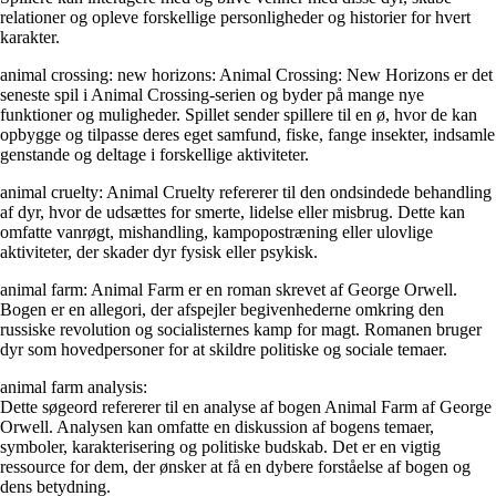
relationer og opleve forskellige personligheder og historier for hvert
karakter.
animal crossing: new horizons: Animal Crossing: New Horizons er det
seneste spil i Animal Crossing-serien og byder på mange nye
funktioner og muligheder. Spillet sender spillere til en ø, hvor de kan
opbygge og tilpasse deres eget samfund, fiske, fange insekter, indsamle
genstande og deltage i forskellige aktiviteter.
animal cruelty: Animal Cruelty refererer til den ondsindede behandling
af dyr, hvor de udsættes for smerte, lidelse eller misbrug. Dette kan
omfatte vanrøgt, mishandling, kampopostræning eller ulovlige
aktiviteter, der skader dyr fysisk eller psykisk.
animal farm: Animal Farm er en roman skrevet af George Orwell.
Bogen er en allegori, der afspejler begivenhederne omkring den
russiske revolution og socialisternes kamp for magt. Romanen bruger
dyr som hovedpersoner for at skildre politiske og sociale temaer.
animal farm analysis:
Dette søgeord refererer til en analyse af bogen Animal Farm af George
Orwell. Analysen kan omfatte en diskussion af bogens temaer,
symboler, karakterisering og politiske budskab. Det er en vigtig
ressource for dem, der ønsker at få en dybere forståelse af bogen og
dens betydning.