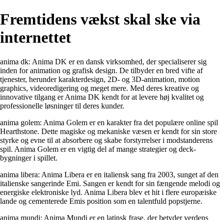
Fremtidens vækst skal ske via
internettet
anima dk: Anima DK er en dansk virksomhed, der specialiserer sig
inden for animation og grafisk design. De tilbyder en bred vifte af
tjenester, herunder karakterdesign, 2D- og 3D-animation, motion
graphics, videoredigering og meget mere. Med deres kreative og
innovative tilgang er Anima DK kendt for at levere høj kvalitet og
professionelle løsninger til deres kunder.
anima golem: Anima Golem er en karakter fra det populære online spil
Hearthstone. Dette magiske og mekaniske væsen er kendt for sin store
styrke og evne til at absorbere og skabe forstyrrelser i modstanderens
spil. Anima Golem er en vigtig del af mange strategier og deck-
bygninger i spillet.
anima libera: Anima Libera er en italiensk sang fra 2003, sunget af den
italienske sangerinde Emi. Sangen er kendt for sin fængende melodi og
energiske elektroniske lyd. Anima Libera blev et hit i flere europæiske
lande og cementerede Emis position som en talentfuld popstjerne.
anima mundi: Anima Mundi er en latinsk frase, der betyder verdens