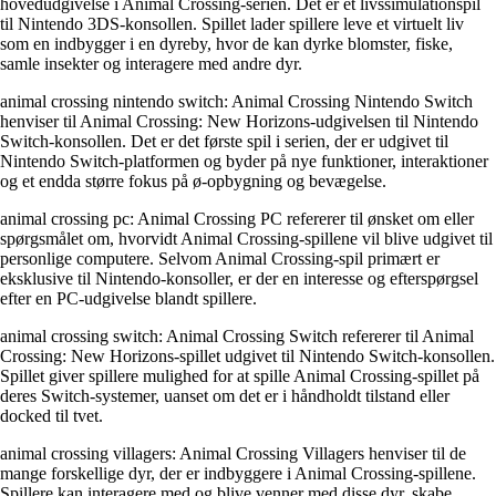
hovedudgivelse i Animal Crossing-serien. Det er et livssimulationspil
til Nintendo 3DS-konsollen. Spillet lader spillere leve et virtuelt liv
som en indbygger i en dyreby, hvor de kan dyrke blomster, fiske,
samle insekter og interagere med andre dyr.
animal crossing nintendo switch: Animal Crossing Nintendo Switch
henviser til Animal Crossing: New Horizons-udgivelsen til Nintendo
Switch-konsollen. Det er det første spil i serien, der er udgivet til
Nintendo Switch-platformen og byder på nye funktioner, interaktioner
og et endda større fokus på ø-opbygning og bevægelse.
animal crossing pc: Animal Crossing PC refererer til ønsket om eller
spørgsmålet om, hvorvidt Animal Crossing-spillene vil blive udgivet til
personlige computere. Selvom Animal Crossing-spil primært er
eksklusive til Nintendo-konsoller, er der en interesse og efterspørgsel
efter en PC-udgivelse blandt spillere.
animal crossing switch: Animal Crossing Switch refererer til Animal
Crossing: New Horizons-spillet udgivet til Nintendo Switch-konsollen.
Spillet giver spillere mulighed for at spille Animal Crossing-spillet på
deres Switch-systemer, uanset om det er i håndholdt tilstand eller
docked til tvet.
animal crossing villagers: Animal Crossing Villagers henviser til de
mange forskellige dyr, der er indbyggere i Animal Crossing-spillene.
Spillere kan interagere med og blive venner med disse dyr, skabe