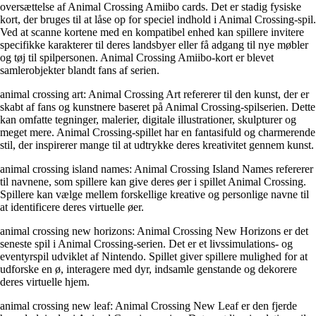
oversættelse af Animal Crossing Amiibo cards. Det er stadig fysiske
kort, der bruges til at låse op for speciel indhold i Animal Crossing-spil.
Ved at scanne kortene med en kompatibel enhed kan spillere invitere
specifikke karakterer til deres landsbyer eller få adgang til nye møbler
og tøj til spilpersonen. Animal Crossing Amiibo-kort er blevet
samlerobjekter blandt fans af serien.
animal crossing art: Animal Crossing Art refererer til den kunst, der er
skabt af fans og kunstnere baseret på Animal Crossing-spilserien. Dette
kan omfatte tegninger, malerier, digitale illustrationer, skulpturer og
meget mere. Animal Crossing-spillet har en fantasifuld og charmerende
stil, der inspirerer mange til at udtrykke deres kreativitet gennem kunst.
animal crossing island names: Animal Crossing Island Names refererer
til navnene, som spillere kan give deres øer i spillet Animal Crossing.
Spillere kan vælge mellem forskellige kreative og personlige navne til
at identificere deres virtuelle øer.
animal crossing new horizons: Animal Crossing New Horizons er det
seneste spil i Animal Crossing-serien. Det er et livssimulations- og
eventyrspil udviklet af Nintendo. Spillet giver spillere mulighed for at
udforske en ø, interagere med dyr, indsamle genstande og dekorere
deres virtuelle hjem.
animal crossing new leaf: Animal Crossing New Leaf er den fjerde