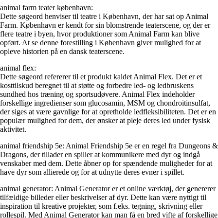
animal farm teater københavn:
Dette søgeord henviser til teatre i København, der har sat op Animal
Farm. København er kendt for sin blomstrende teaterscene, og der er
flere teatre i byen, hvor produktioner som Animal Farm kan blive
opført. At se denne forestilling i København giver mulighed for at
opleve historien på en dansk teaterscene.
animal flex:
Dette søgeord refererer til et produkt kaldet Animal Flex. Det er et
kosttilskud beregnet til at støtte og forbedre led- og ledbruskens
sundhed hos træning og sportsudøvere. Animal Flex indeholder
forskellige ingredienser som glucosamin, MSM og chondroitinsulfat,
der siges at være gavnlige for at opretholde ledfleksibiliteten. Det er en
populær mulighed for dem, der ønsker at pleje deres led under fysisk
aktivitet.
animal friendship 5e: Animal Friendship 5e er en regel fra Dungeons &
Dragons, der tillader en spiller at kommunikere med dyr og indgå
venskaber med dem. Dette åbner op for spændende muligheder for at
have dyr som allierede og for at udnytte deres evner i spillet.
animal generator: Animal Generator er et online værktøj, der genererer
tilfældige billeder eller beskrivelser af dyr. Dette kan være nyttigt til
inspiration til kreative projekter, som f.eks. tegning, skrivning eller
rollespil. Med Animal Generator kan man få en bred vifte af forskellige