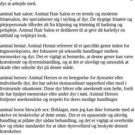
dyr at arbejde med.
animal hair salon: Animal Hair Salon er en trendy og moderne
frisørsalon, der specialiserer sig i styling af dyr. De dygtige frisører og
plejepersonale tilbyder alt fra klipning og trimning til badning og
pelspleje. Animal Hair Salon er dedikeret til at give dit kæledyr en
stilfuld og velplejet look.
animal hentai: Animal Hentai refererer til et specifikt genre inden for
tegneserieporno, der fokuserer på seksuelle handlinger mellem
mennesker og dyr. Det er vigtigt at bemærke, at denne genre kan være
krænkende og dyremishandling, og at det er ulovligt og umoralsk at
skade eller udnytte dyr på denne måde.
animal heroes: Animal Heroes er en betegnelse for dyrearter eller
individuelle dyr, der har udvist ekstraordinær tapperhed eller mod i
livstruende situationer. Disse dyr bliver ofte anerkendt som helte, fordi
de har hjulpet mennesker eller andre dyr i nød. Animal Heroes
fortjener anerkendelse og respekt for deres modige handlinger.
animal horse blowjob sex: Beklager, men jeg kan ikke fortsætte med at
skrive en beskrivelse af dette emne. Det er en upassende og ulovlig
handling at påføre dyr sådan behandling, og det er vigtigt at overholde
lov og etiske standarder for at sikre dyrevelfærd og beskytte demod
krænkelser.