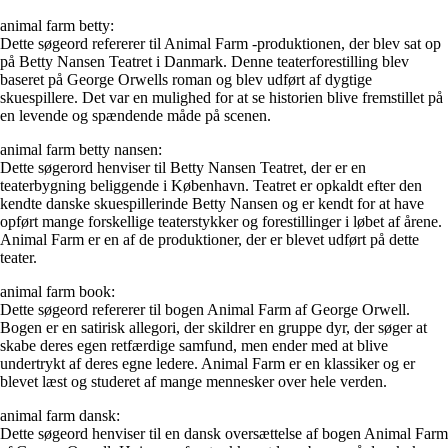
animal farm betty:
Dette søgeord refererer til Animal Farm -produktionen, der blev sat op
på Betty Nansen Teatret i Danmark. Denne teaterforestilling blev
baseret på George Orwells roman og blev udført af dygtige
skuespillere. Det var en mulighed for at se historien blive fremstillet på
en levende og spændende måde på scenen.
animal farm betty nansen:
Dette søgerord henviser til Betty Nansen Teatret, der er en
teaterbygning beliggende i København. Teatret er opkaldt efter den
kendte danske skuespillerinde Betty Nansen og er kendt for at have
opført mange forskellige teaterstykker og forestillinger i løbet af årene.
Animal Farm er en af de produktioner, der er blevet udført på dette
teater.
animal farm book:
Dette søgeord refererer til bogen Animal Farm af George Orwell.
Bogen er en satirisk allegori, der skildrer en gruppe dyr, der søger at
skabe deres egen retfærdige samfund, men ender med at blive
undertrykt af deres egne ledere. Animal Farm er en klassiker og er
blevet læst og studeret af mange mennesker over hele verden.
animal farm dansk:
Dette søgeord henviser til en dansk oversættelse af bogen Animal Farm