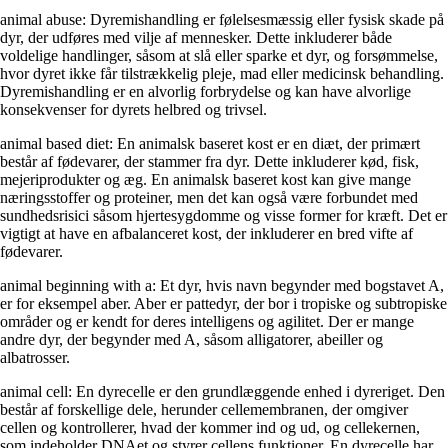
animal abuse: Dyremishandling er følelsesmæssig eller fysisk skade på
dyr, der udføres med vilje af mennesker. Dette inkluderer både
voldelige handlinger, såsom at slå eller sparke et dyr, og forsømmelse,
hvor dyret ikke får tilstrækkelig pleje, mad eller medicinsk behandling.
Dyremishandling er en alvorlig forbrydelse og kan have alvorlige
konsekvenser for dyrets helbred og trivsel.
animal based diet: En animalsk baseret kost er en diæt, der primært
består af fødevarer, der stammer fra dyr. Dette inkluderer kød, fisk,
mejeriprodukter og æg. En animalsk baseret kost kan give mange
næringsstoffer og proteiner, men det kan også være forbundet med
sundhedsrisici såsom hjertesygdomme og visse former for kræft. Det er
vigtigt at have en afbalanceret kost, der inkluderer en bred vifte af
fødevarer.
animal beginning with a: Et dyr, hvis navn begynder med bogstavet A,
er for eksempel aber. Aber er pattedyr, der bor i tropiske og subtropiske
områder og er kendt for deres intelligens og agilitet. Der er mange
andre dyr, der begynder med A, såsom alligatorer, abeiller og
albatrosser.
animal cell: En dyrecelle er den grundlæggende enhed i dyreriget. Den
består af forskellige dele, herunder cellemembranen, der omgiver
cellen og kontrollerer, hvad der kommer ind og ud, og cellekernen,
som indeholder DNAet og styrer cellens funktioner. En dyrecelle har