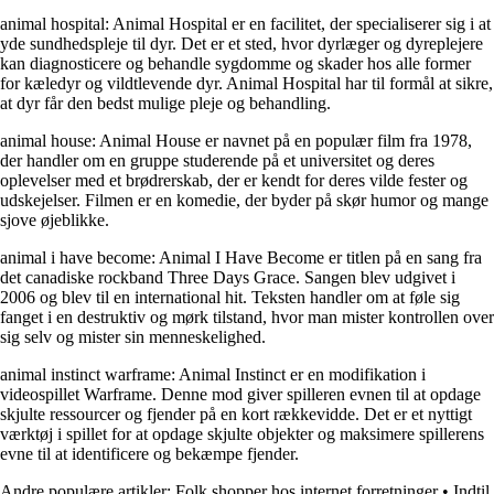
animal hospital: Animal Hospital er en facilitet, der specialiserer sig i at
yde sundhedspleje til dyr. Det er et sted, hvor dyrlæger og dyreplejere
kan diagnosticere og behandle sygdomme og skader hos alle former
for kæledyr og vildtlevende dyr. Animal Hospital har til formål at sikre,
at dyr får den bedst mulige pleje og behandling.
animal house: Animal House er navnet på en populær film fra 1978,
der handler om en gruppe studerende på et universitet og deres
oplevelser med et brødrerskab, der er kendt for deres vilde fester og
udskejelser. Filmen er en komedie, der byder på skør humor og mange
sjove øjeblikke.
animal i have become: Animal I Have Become er titlen på en sang fra
det canadiske rockband Three Days Grace. Sangen blev udgivet i
2006 og blev til en international hit. Teksten handler om at føle sig
fanget i en destruktiv og mørk tilstand, hvor man mister kontrollen over
sig selv og mister sin menneskelighed.
animal instinct warframe: Animal Instinct er en modifikation i
videospillet Warframe. Denne mod giver spilleren evnen til at opdage
skjulte ressourcer og fjender på en kort rækkevidde. Det er et nyttigt
værktøj i spillet for at opdage skjulte objekter og maksimere spillerens
evne til at identificere og bekæmpe fjender.
Andre populære artikler:
Folk shopper hos internet forretninger
•
Indtil