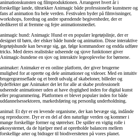
animationskunsten og filmproduktionen. Arrangeret hvert år i
forskellige lande, tiltrækker Animagic både professionelle kunstnere og
fans af animation fra hele verden. Festivalen byder på filmvisninger,
workshops, foredrag og andre spændende begivenheder, der er
dedikeret til at fremme og fejre animationsmediet.
animagic hund: Animagic Hund er en populær legetøjslinje, der er
designet til børn, der elsker både hunde og animation. Disse interaktive
legetøjshunde kan bevæge sig, gø, følge kommandoer og endda udføre
tricks. Med deres realistiske udseende og sjove funktioner giver
Animagic-hundene en sjov og interaktiv legeoplevelse for børnene.
animaker: Animaker er en online platform, der giver brugerne
mulighed for at oprette og dele animationer og videoer. Med en intuitiv
brugergrænseflade og et bredt udvalg af skabeloner, billeder og
lydeffekter gør Animaker det let for alle at skabe professionelt
udseende animationer uden at have dygtighed inden for digital kunst
eller programmering. Platformen er blevet populær inden for både
uddannelsessektoren, markedsføring og personlig underholdning.
animal: Et dyr er en levende organisme, der kan bevæge sig, indånde
og reproducere. Dyr er en del af den naturlige verden og kommer i
mange forskellige former og størrelser. De spiller en vigtig rolle i
økosystemet, da de hjælper med at opretholde balancen mellem
forskellige arter og bidrager til biodiversiteten på vores planet.