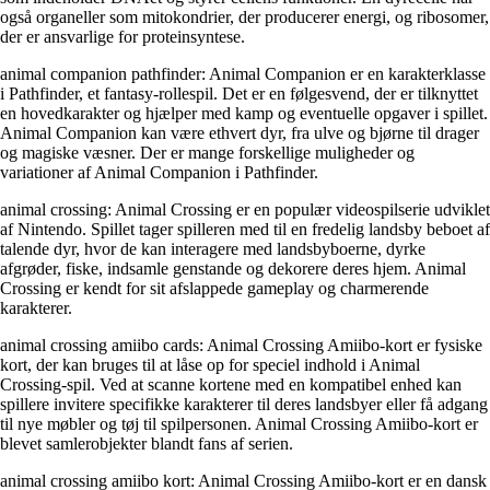
også organeller som mitokondrier, der producerer energi, og ribosomer,
der er ansvarlige for proteinsyntese.
animal companion pathfinder: Animal Companion er en karakterklasse
i Pathfinder, et fantasy-rollespil. Det er en følgesvend, der er tilknyttet
en hovedkarakter og hjælper med kamp og eventuelle opgaver i spillet.
Animal Companion kan være ethvert dyr, fra ulve og bjørne til drager
og magiske væsner. Der er mange forskellige muligheder og
variationer af Animal Companion i Pathfinder.
animal crossing: Animal Crossing er en populær videospilserie udviklet
af Nintendo. Spillet tager spilleren med til en fredelig landsby beboet af
talende dyr, hvor de kan interagere med landsbyboerne, dyrke
afgrøder, fiske, indsamle genstande og dekorere deres hjem. Animal
Crossing er kendt for sit afslappede gameplay og charmerende
karakterer.
animal crossing amiibo cards: Animal Crossing Amiibo-kort er fysiske
kort, der kan bruges til at låse op for speciel indhold i Animal
Crossing-spil. Ved at scanne kortene med en kompatibel enhed kan
spillere invitere specifikke karakterer til deres landsbyer eller få adgang
til nye møbler og tøj til spilpersonen. Animal Crossing Amiibo-kort er
blevet samlerobjekter blandt fans af serien.
animal crossing amiibo kort: Animal Crossing Amiibo-kort er en dansk