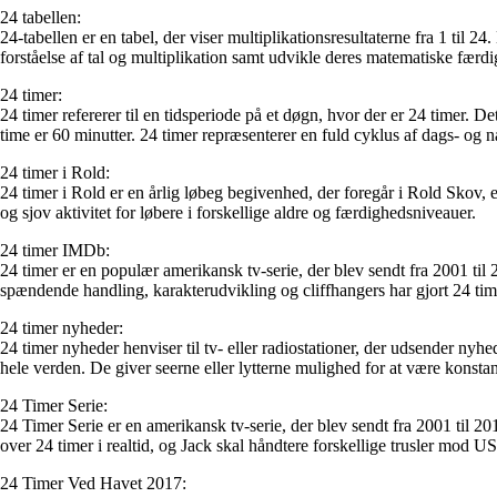
24 tabellen:
24-tabellen er en tabel, der viser multiplikationsresultaterne fra 1 til 
forståelse af tal og multiplikation samt udvikle deres matematiske færdi
24 timer:
24 timer refererer til en tidsperiode på et døgn, hvor der er 24 timer. 
time er 60 minutter. 24 timer repræsenterer en fuld cyklus af dags- og na
24 timer i Rold:
24 timer i Rold er en årlig løbeg begivenhed, der foregår i Rold Skov,
og sjov aktivitet for løbere i forskellige aldre og færdighedsniveauer.
24 timer IMDb:
24 timer er en populær amerikansk tv-serie, der blev sendt fra 2001 til
spændende handling, karakterudvikling og cliffhangers har gjort 24 time
24 timer nyheder:
24 timer nyheder henviser til tv- eller radiostationer, der udsender ny
hele verden. De giver seerne eller lytterne mulighed for at være konst
24 Timer Serie:
24 Timer Serie er en amerikansk tv-serie, der blev sendt fra 2001 til 2
over 24 timer i realtid, og Jack skal håndtere forskellige trusler mod U
24 Timer Ved Havet 2017: