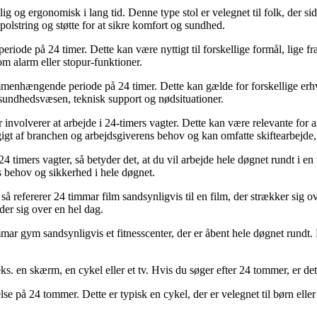
gelig og ergonomisk i lang tid. Denne type stol er velegnet til folk, der s
polstring og støtte for at sikre komfort og sundhed.
n periode på 24 timer. Dette kan være nyttigt til forskellige formål, lige 
om alarm eller stopur-funktioner.
sammenhængende periode på 24 timer. Dette kan gælde for forskellige erh
 sundhedsvæsen, teknisk support og nødsituationer.
er involverer at arbejde i 24-timers vagter. Dette kan være relevante for a
gigt af branchen og arbejdsgiverens behov og kan omfatte skiftearbejde, 
timers vagter, så betyder det, at du vil arbejde hele døgnet rundt i en v
s behov og sikkerhed i hele døgnet.
e, så refererer 24 timmar film sandsynligvis til en film, der strækker s
lder sig over en hel dag.
mar gym sandsynligvis et fitnesscenter, der er åbent hele døgnet rundt. De
eks. en skærm, en cykel eller et tv. Hvis du søger efter 24 tommer, er de
e på 24 tommer. Dette er typisk en cykel, der er velegnet til børn eller 