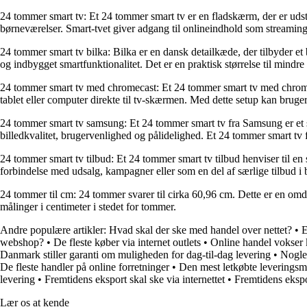
24 tommer smart tv: Et 24 tommer smart tv er en fladskærm, der er udst
børneværelser. Smart-tvet giver adgang til onlineindhold som streamingt
24 tommer smart tv bilka: Bilka er en dansk detailkæde, der tilbyder e
og indbygget smartfunktionalitet. Det er en praktisk størrelse til mindre r
24 tommer smart tv med chromecast: Et 24 tommer smart tv med chromeca
tablet eller computer direkte til tv-skærmen. Med dette setup kan brug
24 tommer smart tv samsung: Et 24 tommer smart tv fra Samsung er et 
billedkvalitet, brugervenlighed og pålidelighed. Et 24 tommer smart tv 
24 tommer smart tv tilbud: Et 24 tommer smart tv tilbud henviser til en 
forbindelse med udsalg, kampagner eller som en del af særlige tilbud i 
24 tommer til cm: 24 tommer svarer til cirka 60,96 cm. Dette er en omd
målinger i centimeter i stedet for tommer.
Andre populære artikler:
Hvad skal der ske med handel over nettet?
•
E
webshop?
•
De fleste køber via internet outlets
•
Online handel vokser k
Danmark stiller garanti om muligheden for dag-til-dag levering
•
Nogle 
De fleste handler på online forretninger
•
Den mest letkøbte leveringsmul
levering
•
Fremtidens eksport skal ske via internettet
•
Fremtidens ekspo
Lær os at kende