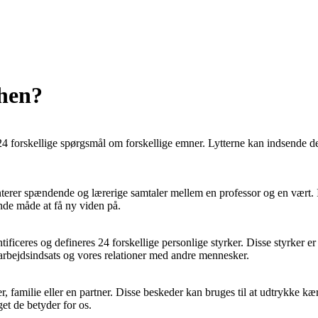
 hen?
 24 forskellige spørgsmål om forskellige emner. Lytterne kan indsende d
nterer spændende og lærerige samtaler mellem en professor og en vært. 
nde måde at få ny viden på.
entificeres og defineres 24 forskellige personlige styrker. Disse styrker e
 arbejdsindsats og vores relationer med andre mennesker.
r, familie eller en partner. Disse beskeder kan bruges til at udtrykke
et de betyder for os.