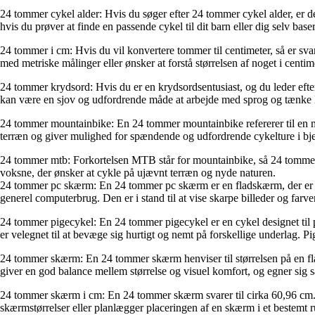
24 tommer cykel alder: Hvis du søger efter 24 tommer cykel alder, er de
hvis du prøver at finde en passende cykel til dit barn eller dig selv baser
24 tommer i cm: Hvis du vil konvertere tommer til centimeter, så er s
med metriske målinger eller ønsker at forstå størrelsen af noget i centim
24 tommer krydsord: Hvis du er en krydsordsentusiast, og du leder efter e
kan være en sjov og udfordrende måde at arbejde med sprog og tænke 
24 tommer mountainbike: En 24 tommer mountainbike refererer til en moun
terræn og giver mulighed for spændende og udfordrende cykelture i bje
24 tommer mtb: Forkortelsen MTB står for mountainbike, så 24 tommer 
voksne, der ønsker at cykle på ujævnt terræn og nyde naturen.
24 tommer pc skærm: En 24 tommer pc skærm er en fladskærm, der er de
generel computerbrug. Den er i stand til at vise skarpe billeder og farve
24 tommer pigecykel: En 24 tommer pigecykel er en cykel designet til p
er velegnet til at bevæge sig hurtigt og nemt på forskellige underlag. P
24 tommer skærm: En 24 tommer skærm henviser til størrelsen på en fl
giver en god balance mellem størrelse og visuel komfort, og egner sig særli
24 tommer skærm i cm: En 24 tommer skærm svarer til cirka 60,96 cm. 
skærmstørrelser eller planlægger placeringen af en skærm i et bestemt 