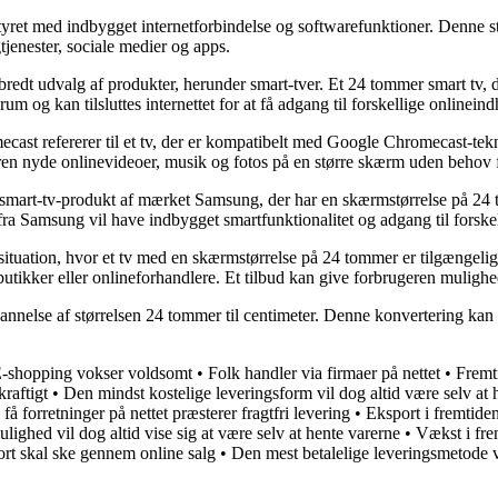
yret med indbygget internetforbindelse og softwarefunktioner. Denne st
jenester, sociale medier og apps.
t bredt udvalg af produkter, herunder smart-tver. Et 24 tommer smart tv
um og kan tilsluttes internettet for at få adgang til forskellige onlineind
st refererer til et tv, der er kompatibelt med Google Chromecast-tekno
eren nyde onlinevideoer, musik og fotos på en større skærm uden behov f
smart-tv-produkt af mærket Samsung, der har en skærmstørrelse på 24 
fra Samsung vil have indbygget smartfunktionalitet og adgang til forskel
situation, hvor et tv med en skærmstørrelse på 24 tommer er tilgængeligt
butikker eller onlineforhandlere. Et tilbud kan give forbrugeren mulighe
annelse af størrelsen 24 tommer til centimeter. Denne konvertering kan 
-shopping vokser voldsomt
•
Folk handler via firmaer på nettet
•
Fremti
raftigt
•
Den mindst kostelige leveringsform vil dog altid være selv at 
få forretninger på nettet præsterer fragtfri levering
•
Eksport i fremtide
ighed vil dog altid vise sig at være selv at hente varerne
•
Vækst i fre
rt skal ske gennem online salg
•
Den mest betalelige leveringsmetode v