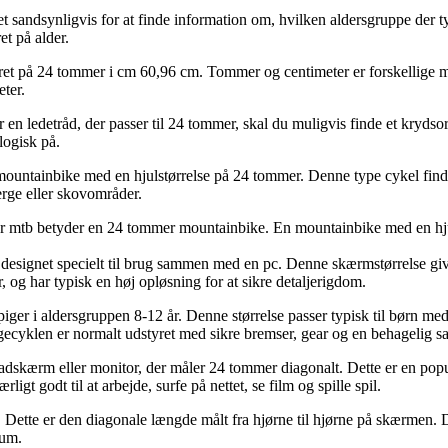
t sandsynligvis for at finde information om, hvilken aldersgruppe der ty
et på alder.
varet på 24 tommer i cm 60,96 cm. Tommer og centimeter er forskellige 
eter.
n ledetråd, der passer til 24 tommer, skal du muligvis finde et krydsords
logisk på.
tainbike med en hjulstørrelse på 24 tommer. Denne type cykel findes typi
rge eller skovområder.
mtb betyder en 24 tommer mountainbike. En mountainbike med en hjulst
signet specielt til brug sammen med en pc. Denne skærmstørrelse giver
r, og har typisk en høj opløsning for at sikre detaljerigdom.
iger i aldersgruppen 8-12 år. Denne størrelse passer typisk til børn me
igecyklen er normalt udstyret med sikre bremser, gear og en behagelig sa
adskærm eller monitor, der måler 24 tommer diagonalt. Dette er en po
gt godt til at arbejde, surfe på nettet, se film og spille spil.
Dette er den diagonale længde målt fra hjørne til hjørne på skærmen.
rum.