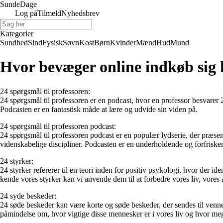
Sunde
Dage
Log på
Tilmeld
Nyhedsbrev
Kategorier
Sundhed
Sind
Fysisk
Søvn
Kost
Børn
Kvinder
Mænd
Hud
Mund
Hvor bevæger online indkøb sig
24 spørgsmål til professoren:
24 spørgsmål til professoren er en podcast, hvor en professor besvarer
Podcasten er en fantastisk måde at lære og udvide sin viden på.
24 spørgsmål til professoren podcast:
24 spørgsmål til professoren podcast er en populær lydserie, der præse
videnskabelige discipliner. Podcasten er en underholdende og forfriske
24 styrker:
24 styrker refererer til en teori inden for positiv psykologi, hvor der id
kende vores styrker kan vi anvende dem til at forbedre vores liv, vores
24 syde beskeder:
24 søde beskeder kan være korte og søde beskeder, der sendes til venne
påmindelse om, hvor vigtige disse mennesker er i vores liv og hvor meg