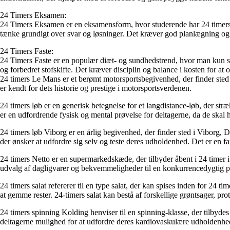
24 Timers Eksamen:
24 Timers Eksamen er en eksamensform, hvor studerende har 24 timers 
tænke grundigt over svar og løsninger. Det kræver god planlægning og e
24 Timers Faste:
24 Timers Faste er en populær diæt- og sundhedstrend, hvor man kun sp
og forbedret stofskifte. Det kræver disciplin og balance i kosten for at 
24 timers Le Mans er et berømt motorsportsbegivenhed, der finder sted h
er kendt for dets historie og prestige i motorsportsverdenen.
24 timers løb er en generisk betegnelse for et langdistance-løb, der stræ
er en udfordrende fysisk og mental prøvelse for deltagerne, da de skal ho
24 timers løb Viborg er en årlig begivenhed, der finder sted i Viborg, Da
der ønsker at udfordre sig selv og teste deres udholdenhed. Det er en 
24 timers Netto er en supermarkedskæde, der tilbyder åbent i 24 timer i d
udvalg af dagligvarer og bekvemmeligheder til en konkurrencedygtig pr
24 timers salat refererer til en type salat, der kan spises inden for 24 
at gemme rester. 24-timers salat kan bestå af forskellige grøntsager, pr
24 timers spinning Kolding henviser til en spinning-klasse, der tilbyde
deltagerne mulighed for at udfordre deres kardiovaskulære udholdenhed o