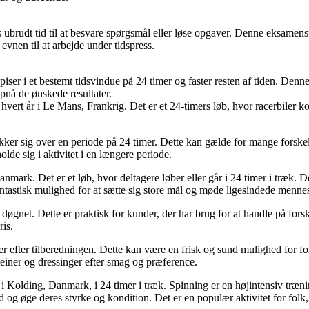
ubrudt tid til at besvare spørgsmål eller løse opgaver. Denne eksame
vnen til at arbejde under tidspress.
iser i et bestemt tidsvindue på 24 timer og faster resten af tiden. De
opnå de ønskede resultater.
vert år i Le Mans, Frankrig. Det er et 24-timers løb, hvor racerbiler k
kker sig over en periode på 24 timer. Dette kan gælde for mange forskellig
lde sig i aktivitet i en længere periode.
nmark. Det er et løb, hvor deltagere løber eller går i 24 timer i træk. De
fantastisk mulighed for at sætte sig store mål og møde ligesindede menn
øgnet. Dette er praktisk for kunder, der har brug for at handle på forske
is.
timer efter tilberedningen. Dette kan være en frisk og sund mulighed for 
oteiner og dressinger efter smag og præference.
s i Kolding, Danmark, i 24 timer i træk. Spinning er en højintensiv træn
g øge deres styrke og kondition. Det er en populær aktivitet for folk, 