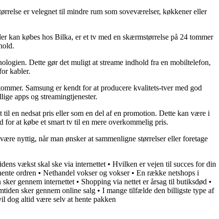
ørrelse er velegnet til mindre rum som soveværelser, køkkener eller
, der kan købes hos Bilka, er et tv med en skærmstørrelse på 24 tommer
hold.
logien. Dette gør det muligt at streame indhold fra en mobiltelefon,
or kabler.
tommer. Samsung er kendt for at producere kvalitets-tver med god
lige apps og streamingtjenester.
 til en nedsat pris eller som en del af en promotion. Dette kan være i
d for at købe et smart tv til en mere overkommelig pris.
være nyttig, når man ønsker at sammenligne størrelser eller foretage
dens vækst skal ske via internettet
•
Hvilken er vejen til succes for din
hente ordren
•
Nethandel vokser og vokser
•
En række netshops i
n sker gennem internettet
•
Shopping via nettet er årsag til butiksdød
•
mtiden sker gennem online salg
•
I mange tilfælde den billigste type af
il dog altid være selv at hente pakken