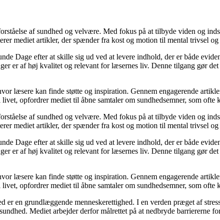
orståelse af sundhed og velvære. Med fokus på at tilbyde viden og indsig
r mediet artikler, der spænder fra kost og motion til mental trivsel og 
unde Dage efter at skille sig ud ved at levere indhold, der er både evide
r er af høj kvalitet og relevant for læsernes liv. Denne tilgang gør det
 hvor læsere kan finde støtte og inspiration. Gennem engagerende artikle
 livet, opfordrer mediet til åbne samtaler om sundhedsemner, som ofte 
orståelse af sundhed og velvære. Med fokus på at tilbyde viden og indsig
r mediet artikler, der spænder fra kost og motion til mental trivsel og 
unde Dage efter at skille sig ud ved at levere indhold, der er både evide
r er af høj kvalitet og relevant for læsernes liv. Denne tilgang gør det
 hvor læsere kan finde støtte og inspiration. Gennem engagerende artikle
 livet, opfordrer mediet til åbne samtaler om sundhedsemner, som ofte 
d er en grundlæggende menneskerettighed. I en verden præget af stress
es sundhed. Mediet arbejder derfor målrettet på at nedbryde barriererne f