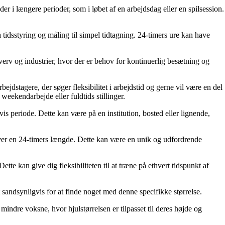
idder i længere perioder, som i løbet af en arbejdsdag eller en spilsession.
fra tidsstyring og måling til simpel tidtagning. 24-timers ure kan have
verv og industrier, hvor der er behov for kontinuerlig besætning og
rbejdstagere, der søger fleksibilitet i arbejdstid og gerne vil være en del
weekendarbejde eller fuldtids stillinger.
is periode. Dette kan være på en institution, bosted eller lignende,
ig over en 24-timers længde. Dette kan være en unik og udfordrende
tte kan give dig fleksibiliteten til at træne på ethvert tidspunkt af
t sandsynligvis for at finde noget med denne specifikke størrelse.
mindre voksne, hvor hjulstørrelsen er tilpasset til deres højde og