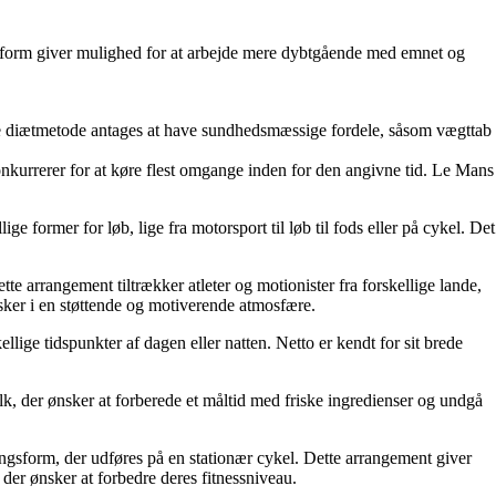
nsform giver mulighed for at arbejde mere dybtgående med emnet og
nne diætmetode antages at have sundhedsmæssige fordele, såsom vægttab
onkurrerer for at køre flest omgange inden for den angivne tid. Le Mans
e former for løb, lige fra motorsport til løb til fods eller på cykel. Det
tte arrangement tiltrækker atleter og motionister fra forskellige lande,
esker i en støttende og motiverende atmosfære.
llige tidspunkter af dagen eller natten. Netto er kendt for sit brede
folk, der ønsker at forberede et måltid med friske ingredienser og undgå
ingsform, der udføres på en stationær cykel. Dette arrangement giver
der ønsker at forbedre deres fitnessniveau.