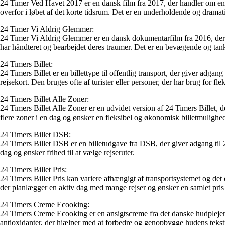
24 Timer Ved Havet 2017 er en dansk film fra 2017, der handler om en gr
overfor i løbet af det korte tidsrum. Det er en underholdende og dramat
24 Timer Vi Aldrig Glemmer:
24 Timer Vi Aldrig Glemmer er en dansk dokumentarfilm fra 2016, der fø
har håndteret og bearbejdet deres traumer. Det er en bevægende og ta
24 Timers Billet:
24 Timers Billet er en billettype til offentlig transport, der giver adgang
rejsekort. Den bruges ofte af turister eller personer, der har brug for flek
24 Timers Billet Alle Zoner:
24 Timers Billet Alle Zoner er en udvidet version af 24 Timers Billet, de
flere zoner i en dag og ønsker en fleksibel og økonomisk billetmulighe
24 Timers Billet DSB:
24 Timers Billet DSB er en billetudgave fra DSB, der giver adgang til 2
dag og ønsker frihed til at vælge rejseruter.
24 Timers Billet Pris:
24 Timers Billet Pris kan variere afhængigt af transportsystemet og det 
der planlægger en aktiv dag med mange rejser og ønsker en samlet pris f
24 Timers Creme Ecooking:
24 Timers Creme Ecooking er en ansigtscreme fra det danske hudplejemær
antioxidanter, der hjælper med at forbedre og genopbygge hudens teks