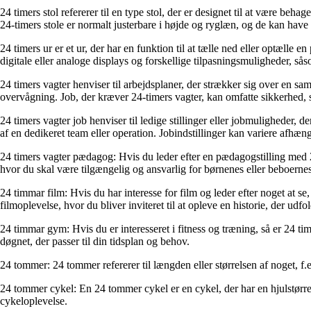
24 timers stol refererer til en type stol, der er designet til at være beha
24-timers stole er normalt justerbare i højde og ryglæn, og de kan have 
24 timers ur er et ur, der har en funktion til at tælle ned eller optælle e
digitale eller analoge displays og forskellige tilpasningsmuligheder, sås
24 timers vagter henviser til arbejdsplaner, der strækker sig over en 
overvågning. Job, der kræver 24-timers vagter, kan omfatte sikkerhed,
24 timers vagter job henviser til ledige stillinger eller jobmuligheder, d
af en dedikeret team eller operation. Jobindstillinger kan variere afhæn
24 timers vagter pædagog: Hvis du leder efter en pædagogstilling med 24 
hvor du skal være tilgængelig og ansvarlig for børnenes eller beboerne
24 timmar film: Hvis du har interesse for film og leder efter noget at s
filmoplevelse, hvor du bliver inviteret til at opleve en historie, der udfo
24 timmar gym: Hvis du er interesseret i fitness og træning, så er 24 tim
døgnet, der passer til din tidsplan og behov.
24 tommer: 24 tommer refererer til længden eller størrelsen af noget, f.
24 tommer cykel: En 24 tommer cykel er en cykel, der har en hjulstørrels
cykeloplevelse.