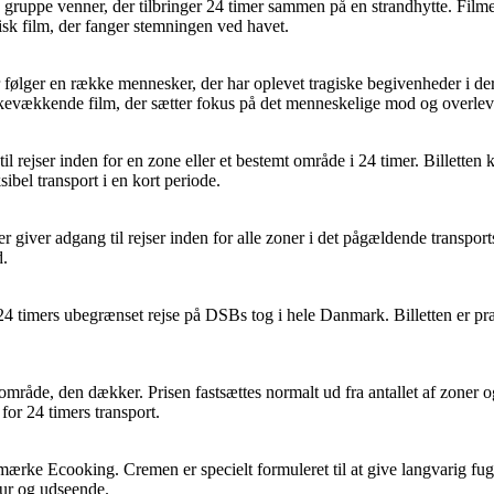
uppe venner, der tilbringer 24 timer sammen på en strandhytte. Filmen s
isk film, der fanger stemningen ved havet.
lger en række mennesker, der har oplevet tragiske begivenheder i deres
nkevækkende film, der sætter fokus på det menneskelige mod og overlev
 til rejser inden for en zone eller et bestemt område i 24 timer. Billetten
sibel transport i en kort periode.
r giver adgang til rejser inden for alle zoner i det pågældende transports
d.
4 timers ubegrænset rejse på DSBs tog i hele Danmark. Billetten er prakt
område, den dækker. Prisen fastsættes normalt ud fra antallet af zoner o
or 24 timers transport.
ke Ecooking. Cremen er specielt formuleret til at give langvarig fugt 
tur og udseende.