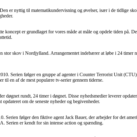
24. Den er nyttig til matematikundervisning og øvelser, især i de tidlige 
gheder.
Dette koncept er grundlaget for vores måde at måle og opdele tiden på. D
ttetid.
 en stor skov i Nordjylland. Arrangementet indebærer at løbe i 24 timer
 2010. Serien følger en gruppe af agenter i Counter Terrorist Unit (CTU
r til en af de mest populære tv-serier gennem tiderne.
heder døgnet rundt, 24 timer i døgnet. Disse nyhedsmedier leverer opdat
ant opdateret om de seneste nyheder og begivenheder.
010. Serien følger den fiktive agent Jack Bauer, der arbejder for det a
SA. Serien er kendt for sin intense action og spænding.