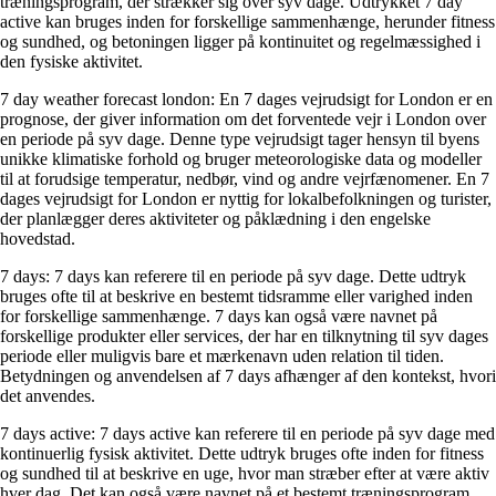
træningsprogram, der strækker sig over syv dage. Udtrykket 7 day
active kan bruges inden for forskellige sammenhænge, herunder fitness
og sundhed, og betoningen ligger på kontinuitet og regelmæssighed i
den fysiske aktivitet.
7 day weather forecast london: En 7 dages vejrudsigt for London er en
prognose, der giver information om det forventede vejr i London over
en periode på syv dage. Denne type vejrudsigt tager hensyn til byens
unikke klimatiske forhold og bruger meteorologiske data og modeller
til at forudsige temperatur, nedbør, vind og andre vejrfænomener. En 7
dages vejrudsigt for London er nyttig for lokalbefolkningen og turister,
der planlægger deres aktiviteter og påklædning i den engelske
hovedstad.
7 days: 7 days kan referere til en periode på syv dage. Dette udtryk
bruges ofte til at beskrive en bestemt tidsramme eller varighed inden
for forskellige sammenhænge. 7 days kan også være navnet på
forskellige produkter eller services, der har en tilknytning til syv dages
periode eller muligvis bare et mærkenavn uden relation til tiden.
Betydningen og anvendelsen af 7 days afhænger af den kontekst, hvori
det anvendes.
7 days active: 7 days active kan referere til en periode på syv dage med
kontinuerlig fysisk aktivitet. Dette udtryk bruges ofte inden for fitness
og sundhed til at beskrive en uge, hvor man stræber efter at være aktiv
hver dag. Det kan også være navnet på et bestemt træningsprogram