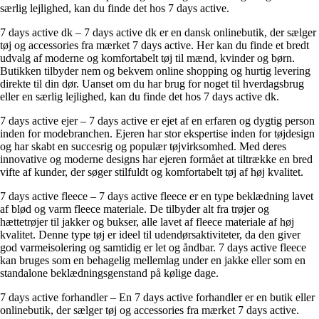
særlig lejlighed, kan du finde det hos 7 days active.
7 days active dk – 7 days active dk er en dansk onlinebutik, der sælger
tøj og accessories fra mærket 7 days active. Her kan du finde et bredt
udvalg af moderne og komfortabelt tøj til mænd, kvinder og børn.
Butikken tilbyder nem og bekvem online shopping og hurtig levering
direkte til din dør. Uanset om du har brug for noget til hverdagsbrug
eller en særlig lejlighed, kan du finde det hos 7 days active dk.
7 days active ejer – 7 days active er ejet af en erfaren og dygtig person
inden for modebranchen. Ejeren har stor ekspertise inden for tøjdesign
og har skabt en succesrig og populær tøjvirksomhed. Med deres
innovative og moderne designs har ejeren formået at tiltrække en bred
vifte af kunder, der søger stilfuldt og komfortabelt tøj af høj kvalitet.
7 days active fleece – 7 days active fleece er en type beklædning lavet
af blød og varm fleece materiale. De tilbyder alt fra trøjer og
hættetrøjer til jakker og bukser, alle lavet af fleece materiale af høj
kvalitet. Denne type tøj er ideel til udendørsaktiviteter, da den giver
god varmeisolering og samtidig er let og åndbar. 7 days active fleece
kan bruges som en behagelig mellemlag under en jakke eller som en
standalone beklædningsgenstand på kølige dage.
7 days active forhandler – En 7 days active forhandler er en butik eller
onlinebutik, der sælger tøj og accessories fra mærket 7 days active.