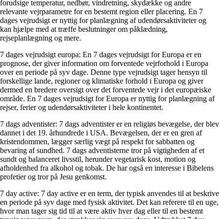
forudsige temperatur, nedbør, vindretning, skydække og andre
relevante vejrparametre for en bestemt region eller placering. En 7
dages vejrudsigt er nyttig for planlægning af udendørsaktiviteter og
kan hjælpe med at træffe beslutninger om påklædning,
rejseplanlægning og mere.
7 dages vejrudsigt europa: En 7 dages vejrudsigt for Europa er en
prognose, der giver information om forventede vejrforhold i Europa
over en periode på syv dage. Denne type vejrudsigt tager hensyn til
forskellige lande, regioner og klimatiske forhold i Europa og giver
dermed en bredere oversigt over det forventede vejr i det europæiske
område. En 7 dages vejrudsigt for Europa er nyttig for planlægning af
rejser, ferier og udendørsaktiviteter i hele kontinentet.
7 dags adventister: 7 dags adventister er en religiøs bevægelse, der blev
dannet i det 19. århundrede i USA. Bevægelsen, der er en gren af
kristendommen, lægger særlig vægt på respekt for sabbatten og
bevaring af sundhed. 7 dags adventisterne tror på vigtigheden af ​​et
sundt og balanceret livsstil, herunder vegetarisk kost, motion og
afholdenhed fra alkohol og tobak. De har også en interesse i Bibelens
profetier og tror på Jesu genkomst.
7 day active: 7 day active er en term, der typisk anvendes til at beskrive
en periode på syv dage med fysisk aktivitet. Det kan referere til en uge,
hvor man tager sig tid til at være aktiv hver dag eller til en bestemt