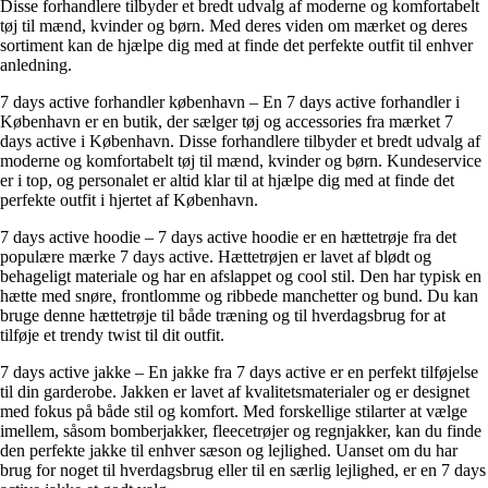
Disse forhandlere tilbyder et bredt udvalg af moderne og komfortabelt
tøj til mænd, kvinder og børn. Med deres viden om mærket og deres
sortiment kan de hjælpe dig med at finde det perfekte outfit til enhver
anledning.
7 days active forhandler københavn – En 7 days active forhandler i
København er en butik, der sælger tøj og accessories fra mærket 7
days active i København. Disse forhandlere tilbyder et bredt udvalg af
moderne og komfortabelt tøj til mænd, kvinder og børn. Kundeservice
er i top, og personalet er altid klar til at hjælpe dig med at finde det
perfekte outfit i hjertet af København.
7 days active hoodie – 7 days active hoodie er en hættetrøje fra det
populære mærke 7 days active. Hættetrøjen er lavet af blødt og
behageligt materiale og har en afslappet og cool stil. Den har typisk en
hætte med snøre, frontlomme og ribbede manchetter og bund. Du kan
bruge denne hættetrøje til både træning og til hverdagsbrug for at
tilføje et trendy twist til dit outfit.
7 days active jakke – En jakke fra 7 days active er en perfekt tilføjelse
til din garderobe. Jakken er lavet af kvalitetsmaterialer og er designet
med fokus på både stil og komfort. Med forskellige stilarter at vælge
imellem, såsom bomberjakker, fleecetrøjer og regnjakker, kan du finde
den perfekte jakke til enhver sæson og lejlighed. Uanset om du har
brug for noget til hverdagsbrug eller til en særlig lejlighed, er en 7 days