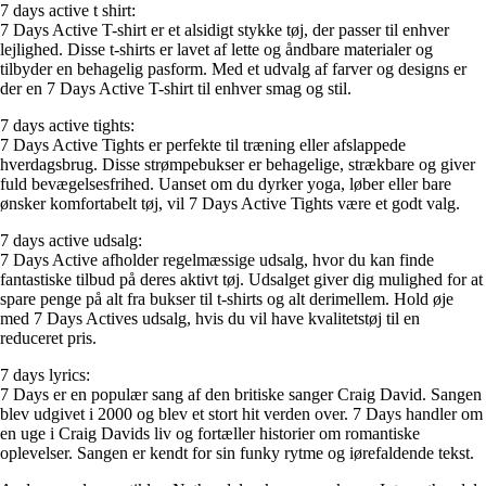
7 days active t shirt:
7 Days Active T-shirt er et alsidigt stykke tøj, der passer til enhver
lejlighed. Disse t-shirts er lavet af lette og åndbare materialer og
tilbyder en behagelig pasform. Med et udvalg af farver og designs er
der en 7 Days Active T-shirt til enhver smag og stil.
7 days active tights:
7 Days Active Tights er perfekte til træning eller afslappede
hverdagsbrug. Disse strømpebukser er behagelige, strækbare og giver
fuld bevægelsesfrihed. Uanset om du dyrker yoga, løber eller bare
ønsker komfortabelt tøj, vil 7 Days Active Tights være et godt valg.
7 days active udsalg:
7 Days Active afholder regelmæssige udsalg, hvor du kan finde
fantastiske tilbud på deres aktivt tøj. Udsalget giver dig mulighed for at
spare penge på alt fra bukser til t-shirts og alt derimellem. Hold øje
med 7 Days Actives udsalg, hvis du vil have kvalitetstøj til en
reduceret pris.
7 days lyrics:
7 Days er en populær sang af den britiske sanger Craig David. Sangen
blev udgivet i 2000 og blev et stort hit verden over. 7 Days handler om
en uge i Craig Davids liv og fortæller historier om romantiske
oplevelser. Sangen er kendt for sin funky rytme og iørefaldende tekst.