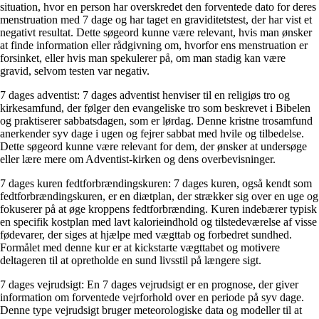
situation, hvor en person har overskredet den forventede dato for deres
menstruation med 7 dage og har taget en graviditetstest, der har vist et
negativt resultat. Dette søgeord kunne være relevant, hvis man ønsker
at finde information eller rådgivning om, hvorfor ens menstruation er
forsinket, eller hvis man spekulerer på, om man stadig kan være
gravid, selvom testen var negativ.
7 dages adventist: 7 dages adventist henviser til en religiøs tro og
kirkesamfund, der følger den evangeliske tro som beskrevet i Bibelen
og praktiserer sabbatsdagen, som er lørdag. Denne kristne trosamfund
anerkender syv dage i ugen og fejrer sabbat med hvile og tilbedelse.
Dette søgeord kunne være relevant for dem, der ønsker at undersøge
eller lære mere om Adventist-kirken og dens overbevisninger.
7 dages kuren fedtforbrændingskuren: 7 dages kuren, også kendt som
fedtforbrændingskuren, er en diætplan, der strækker sig over en uge og
fokuserer på at øge kroppens fedtforbrænding. Kuren indebærer typisk
en specifik kostplan med lavt kalorieindhold og tilstedeværelse af visse
fødevarer, der siges at hjælpe med vægttab og forbedret sundhed.
Formålet med denne kur er at kickstarte vægttabet og motivere
deltageren til at opretholde en sund livsstil på længere sigt.
7 dages vejrudsigt: En 7 dages vejrudsigt er en prognose, der giver
information om forventede vejrforhold over en periode på syv dage.
Denne type vejrudsigt bruger meteorologiske data og modeller til at