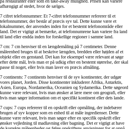
på restauranter eller som en take-away mulighed. Prisen kan variere
afhængigt af stedet, hvor de sælges.
7 cifret telefonnummer: Et 7-cifret telefonnummer refererer til et
telefonnummer, der består af præcis syv tal. Dette kunne være et
lokalnummer, der anvendes inden for et bestemt telefonområde eller
land. Det er vigtigt at bemærke, at telefonnumrene kan variere fra land
til land eller endda inden for forskellige regioner i samme land.
7 cm: 7 cm henviser til en længdemåling på 7 centimeter. Denne
måleenhed bruges til at beskrive længden, bredden eller højden af et
objekt eller en genstand. Det kan for eksempel være relevant at søge
efter dette mål, hvis man er på udkig efter en bestemt størrelse, der skal
passe til noget, eller hvis man laver en præcis afmåling.
7 continents: 7 continents henviser til de syv kontinenter, der udgør
vores planet, Jorden. Disse kontinenter inkluderer Afrika, Antarktis,
Asien, Europa, Nordamerika, Oceanien og Sydamerika. Dette søgeord
kunne være relevant, hvis man ønsker at lære mere om geografi, eller
hvis man søger information om et specifikt kontinent eller dets lande.
7 cups: 7 cups refererer til en opskrift eller opmåling, der indebærer
brugen af syv kopper som en enhed til at måle ingredienser. Dette
kunne være relevant, hvis man søger efter en specifik opskrift eller
ønsker vejledning til madlavning eller bagning. Det er vigtigt at have
de korrekte måleenheder og følge opskriftens anvisninger for at opnå