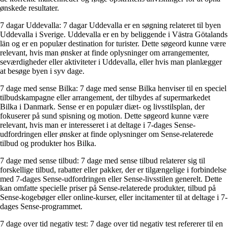
ønskede resultater.
7 dagar Uddevalla: 7 dagar Uddevalla er en søgning relateret til byen
Uddevalla i Sverige. Uddevalla er en by beliggende i Västra Götalands
län og er en populær destination for turister. Dette søgeord kunne være
relevant, hvis man ønsker at finde oplysninger om arrangementer,
seværdigheder eller aktiviteter i Uddevalla, eller hvis man planlægger
at besøge byen i syv dage.
7 dage med sense Bilka: 7 dage med sense Bilka henviser til en speciel
tilbudskampagne eller arrangement, der tilbydes af supermarkedet
Bilka i Danmark. Sense er en populær diæt- og livsstilsplan, der
fokuserer på sund spisning og motion. Dette søgeord kunne være
relevant, hvis man er interesseret i at deltage i 7-dages Sense-
udfordringen eller ønsker at finde oplysninger om Sense-relaterede
tilbud og produkter hos Bilka.
7 dage med sense tilbud: 7 dage med sense tilbud relaterer sig til
forskellige tilbud, rabatter eller pakker, der er tilgængelige i forbindelse
med 7-dages Sense-udfordringen eller Sense-livsstilen generelt. Dette
kan omfatte specielle priser på Sense-relaterede produkter, tilbud på
Sense-kogebøger eller online-kurser, eller incitamenter til at deltage i 7-
dages Sense-programmet.
7 dage over tid negativ test: 7 dage over tid negativ test refererer til en