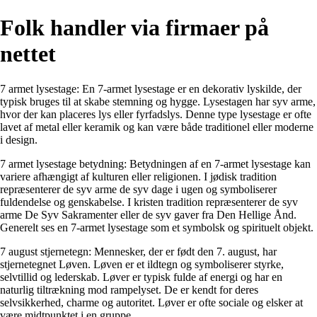
Folk handler via firmaer på
nettet
7 armet lysestage: En 7-armet lysestage er en dekorativ lyskilde, der
typisk bruges til at skabe stemning og hygge. Lysestagen har syv arme,
hvor der kan placeres lys eller fyrfadslys. Denne type lysestage er ofte
lavet af metal eller keramik og kan være både traditionel eller moderne
i design.
7 armet lysestage betydning: Betydningen af en 7-armet lysestage kan
variere afhængigt af kulturen eller religionen. I jødisk tradition
repræsenterer de syv arme de syv dage i ugen og symboliserer
fuldendelse og genskabelse. I kristen tradition repræsenterer de syv
arme De Syv Sakramenter eller de syv gaver fra Den Hellige Ånd.
Generelt ses en 7-armet lysestage som et symbolsk og spirituelt objekt.
7 august stjernetegn: Mennesker, der er født den 7. august, har
stjernetegnet Løven. Løven er et ildtegn og symboliserer styrke,
selvtillid og lederskab. Løver er typisk fulde af energi og har en
naturlig tiltrækning mod rampelyset. De er kendt for deres
selvsikkerhed, charme og autoritet. Løver er ofte sociale og elsker at
være midtpunktet i en gruppe.