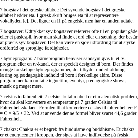
7 bogstav i det græske alfabet: Det syvende bogstav i det græske
alfabet hedder eta. I græsk skrift bruges eta til at repræsentere
vokallyden [e]. Det ligner en H på engelsk, men har en anden udtale.
7 bogstaver: Udtrykket syv bogstaver refererer ofte til en populær gåde
eller et puslespil, hvor man skal finde et ord eller en sætning, der består
af præcis syv bogstaver. Det kan være en sjov udfordring for at styrke
ordforråd og sproglige færdigheder.
7 børneprogram: 7 børneprogram henviser sandsynligvis til et tv-
program eller en tv-kanal, der er specielt designet til børn. Der findes
mange forskellige børneprogrammer, der tilbyder underholdning,
læring og pædagogisk indhold til børn i forskellige aldre. Disse
programmer kan omfatte tegnefilm, eventyr, pædagogiske shows,
musik og meget mere.
7 celsius to fahrenheit: 7 celsius to fahrenheit er et matematisk problem,
hvor du skal konvertere en temperatur på 7 grader Celsius til
Fahrenheit-skalaen. Formlen til at konvertere celsius til fahrenheit er: F
= C × 9/5 + 32. Ved at anvende denne formel bliver svaret 44,6 grader
Fahrenheit.
7 chakra: Chakra er et begreb fra hinduisme og buddhisme. Et chakra
er et energicenter i kroppen, der siges at have indflydelse på fysisk,