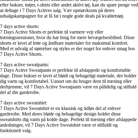
efter bukser, trøjer, t-shirts eller andet aktivt tøj, kan du spare penge ved
at deltage i 7 Days Actives salg. Vær opmærksom på deres
udsalgskampagner for at få fat i nogle gode deals på kvalitetstøj.
7 days active shorts:
7 Days Active Shorts er perfekte til varmere vejr eller
træningssessioner, hvor du har brug for mere bevægelsesfrihed. Disse
shorts er lavet af lette og åndbare materialer for maksimal komfort.
Med et udvalg af størrelser og styles er der noget for enhver smag hos
7 Days Active Shorts.
7 days active sweatpants:
7 Days Active Sweatpants er perfekte til afslappede og komfortable
dage. Disse bukser er lavet af blødt og behageligt materiale, der holder
dig varm og komfortabel. Uanset om du bruger dem til træning eller
derhjemme, vil 7 Days Active Sweatpants være en pålidelig og stilfuld
del af din garderobe.
7 days active sweatshirt:
7 Days Active Sweatshirt er en klassisk og tidløs del af enhver
garderobe. Med deres bløde og behagelige design holder disse
sweatshirts dig varm på kolde dage. Perfekt til træning eller afslappede
anledninger, vil 7 Days Active Sweatshirt være et stilfuldt og
funktionelt valg.