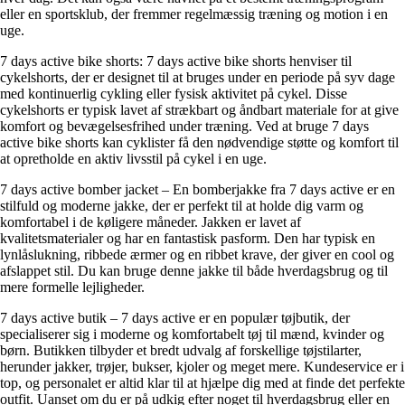
eller en sportsklub, der fremmer regelmæssig træning og motion i en
uge.
7 days active bike shorts: 7 days active bike shorts henviser til
cykelshorts, der er designet til at bruges under en periode på syv dage
med kontinuerlig cykling eller fysisk aktivitet på cykel. Disse
cykelshorts er typisk lavet af strækbart og åndbart materiale for at give
komfort og bevægelsesfrihed under træning. Ved at bruge 7 days
active bike shorts kan cyklister få den nødvendige støtte og komfort til
at opretholde en aktiv livsstil på cykel i en uge.
7 days active bomber jacket – En bomberjakke fra 7 days active er en
stilfuld og moderne jakke, der er perfekt til at holde dig varm og
komfortabel i de køligere måneder. Jakken er lavet af
kvalitetsmaterialer og har en fantastisk pasform. Den har typisk en
lynlåslukning, ribbede ærmer og en ribbet krave, der giver en cool og
afslappet stil. Du kan bruge denne jakke til både hverdagsbrug og til
mere formelle lejligheder.
7 days active butik – 7 days active er en populær tøjbutik, der
specialiserer sig i moderne og komfortabelt tøj til mænd, kvinder og
børn. Butikken tilbyder et bredt udvalg af forskellige tøjstilarter,
herunder jakker, trøjer, bukser, kjoler og meget mere. Kundeservice er i
top, og personalet er altid klar til at hjælpe dig med at finde det perfekte
outfit. Uanset om du er på udkig efter noget til hverdagsbrug eller en