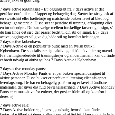
active jakke et godt valg.
7 days active joggingsæt – Et joggingsæt fra 7 days active er det
perfekte outfit til en afslappet og behagelig dag. Sættet består typisk af
en sweatshirt eller hættetrøje og matchende bukser lavet af blødt og
behageligt materiale. Disse sæt er perfekte til træning, afslapning eller
en tur udendørs. Du kan vælge mellem forskellige farver og design, så
du kan finde det sæt, der passer bedst til din stil og smag. Et 7 days
active joggingsæt vil give dig både stil og komfort hele dagen.
7 days active københavn:
7 Days Active er en populær tøjbutik med en fysisk butik i
København. De specialiserer sig i aktivt tøj til både kvinder og mænd.
Fra træningsnederdele til træningstrøjer og alt derimellem, kan du finde
et bredt udvalg af aktivt tøj hos 7 Days Active i København.
7 days active monday pants:
7 Days Active Monday Pants er et par bukser specielt designet til
aktive personer. Disse bukser er perfekte til træning eller afslappet
hverdagsbrug. De har en behagelig pasform og er lavet af åndbare
materialer, der giver dig fuld bevægelsesfrihed. 7 Days Active Monday
Pants er et must-have for enhver, der ønsker både stil og komfort i
deres tøj.
7 days active sale:
7 Days Active holder regelmæssige udsalg, hvor du kan finde
fantastiske tilbud på deres kollektioner af aktivt tøj. Uanset om du leder