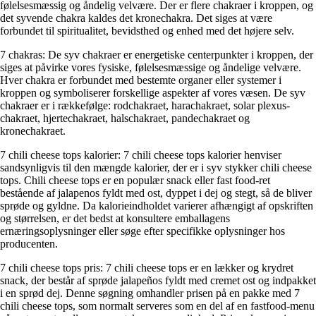
følelsesmæssig og åndelig velvære. Der er flere chakraer i kroppen, og
det syvende chakra kaldes det kronechakra. Det siges at være
forbundet til spiritualitet, bevidsthed og enhed med det højere selv.
7 chakras: De syv chakraer er energetiske centerpunkter i kroppen, der
siges at påvirke vores fysiske, følelsesmæssige og åndelige velvære.
Hver chakra er forbundet med bestemte organer eller systemer i
kroppen og symboliserer forskellige aspekter af vores væsen. De syv
chakraer er i rækkefølge: rodchakraet, harachakraet, solar plexus-
chakraet, hjertechakraet, halschakraet, pandechakraet og
kronechakraet.
7 chili cheese tops kalorier: 7 chili cheese tops kalorier henviser
sandsynligvis til den mængde kalorier, der er i syv stykker chili cheese
tops. Chili cheese tops er en populær snack eller fast food-ret
bestående af jalapenos fyldt med ost, dyppet i dej og stegt, så de bliver
sprøde og gyldne. Da kalorieindholdet varierer afhængigt af opskriften
og størrelsen, er det bedst at konsultere emballagens
ernæringsoplysninger eller søge efter specifikke oplysninger hos
producenten.
7 chili cheese tops pris: 7 chili cheese tops er en lækker og krydret
snack, der består af sprøde jalapeños fyldt med cremet ost og indpakket
i en sprød dej. Denne søgning omhandler prisen på en pakke med 7
chili cheese tops, som normalt serveres som en del af en fastfood-menu