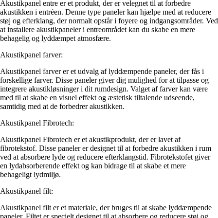
Akustikpanel entre er et produkt, der er velegnet til at forbedre
akustikken i entréen. Denne type paneler kan hjælpe med at reducere
støj og efterklang, der normalt opstår i foyere og indgangsområder. Ved
at installere akustikpaneler i entreområdet kan du skabe en mere
behagelig og lyddæmpet atmosfære.
Akustikpanel farver:
Akustikpanel farver er et udvalg af lyddæmpende paneler, der fås i
forskellige farver. Disse paneler giver dig mulighed for at tilpasse og
integrere akustikløsninger i dit rumdesign. Valget af farver kan være
med til at skabe en visuel effekt og æstetisk tiltalende udseende,
samtidig med at de forbedrer akustikken.
Akustikpanel Fibrotech:
Akustikpanel Fibrotech er et akustikprodukt, der er lavet af
fibrotekstof. Disse paneler er designet til at forbedre akustikken i rum
ved at absorbere lyde og reducere efterklangstid. Fibrotekstofet giver
en lydabsorberende effekt og kan bidrage til at skabe et mere
behageligt lydmiljø.
Akustikpanel filt:
Akustikpanel filt er et materiale, der bruges til at skabe lyddæmpende
paneler. Filtet er specielt designet til at absorbere og reducere støj og