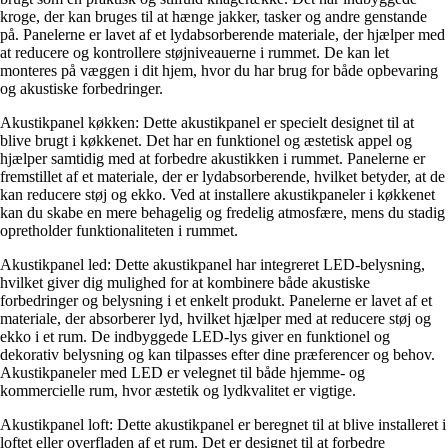
kroge, der kan bruges til at hænge jakker, tasker og andre genstande
på. Panelerne er lavet af et lydabsorberende materiale, der hjælper med
at reducere og kontrollere støjniveauerne i rummet. De kan let
monteres på væggen i dit hjem, hvor du har brug for både opbevaring
og akustiske forbedringer.
Akustikpanel køkken: Dette akustikpanel er specielt designet til at
blive brugt i køkkenet. Det har en funktionel og æstetisk appel og
hjælper samtidig med at forbedre akustikken i rummet. Panelerne er
fremstillet af et materiale, der er lydabsorberende, hvilket betyder, at de
kan reducere støj og ekko. Ved at installere akustikpaneler i køkkenet
kan du skabe en mere behagelig og fredelig atmosfære, mens du stadig
opretholder funktionaliteten i rummet.
Akustikpanel led: Dette akustikpanel har integreret LED-belysning,
hvilket giver dig mulighed for at kombinere både akustiske
forbedringer og belysning i et enkelt produkt. Panelerne er lavet af et
materiale, der absorberer lyd, hvilket hjælper med at reducere støj og
ekko i et rum. De indbyggede LED-lys giver en funktionel og
dekorativ belysning og kan tilpasses efter dine præferencer og behov.
Akustikpaneler med LED er velegnet til både hjemme- og
kommercielle rum, hvor æstetik og lydkvalitet er vigtige.
Akustikpanel loft: Dette akustikpanel er beregnet til at blive installeret i
loftet eller overfladen af et rum. Det er designet til at forbedre