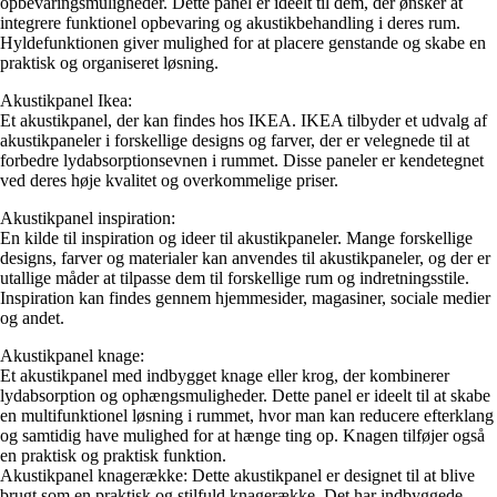
opbevaringsmuligheder. Dette panel er ideelt til dem, der ønsker at
integrere funktionel opbevaring og akustikbehandling i deres rum.
Hyldefunktionen giver mulighed for at placere genstande og skabe en
praktisk og organiseret løsning.
Akustikpanel Ikea:
Et akustikpanel, der kan findes hos IKEA. IKEA tilbyder et udvalg af
akustikpaneler i forskellige designs og farver, der er velegnede til at
forbedre lydabsorptionsevnen i rummet. Disse paneler er kendetegnet
ved deres høje kvalitet og overkommelige priser.
Akustikpanel inspiration:
En kilde til inspiration og ideer til akustikpaneler. Mange forskellige
designs, farver og materialer kan anvendes til akustikpaneler, og der er
utallige måder at tilpasse dem til forskellige rum og indretningsstile.
Inspiration kan findes gennem hjemmesider, magasiner, sociale medier
og andet.
Akustikpanel knage:
Et akustikpanel med indbygget knage eller krog, der kombinerer
lydabsorption og ophængsmuligheder. Dette panel er ideelt til at skabe
en multifunktionel løsning i rummet, hvor man kan reducere efterklang
og samtidig have mulighed for at hænge ting op. Knagen tilføjer også
en praktisk og praktisk funktion.
Akustikpanel knagerække: Dette akustikpanel er designet til at blive
brugt som en praktisk og stilfuld knagerække. Det har indbyggede