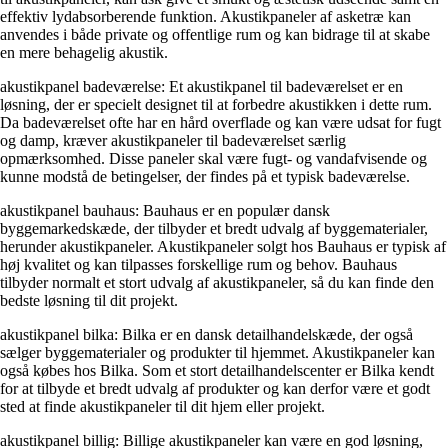
effektiv lydabsorberende funktion. Akustikpaneler af asketræ kan
anvendes i både private og offentlige rum og kan bidrage til at skabe
en mere behagelig akustik.
akustikpanel badeværelse: Et akustikpanel til badeværelset er en
løsning, der er specielt designet til at forbedre akustikken i dette rum.
Da badeværelset ofte har en hård overflade og kan være udsat for fugt
og damp, kræver akustikpaneler til badeværelset særlig
opmærksomhed. Disse paneler skal være fugt- og vandafvisende og
kunne modstå de betingelser, der findes på et typisk badeværelse.
akustikpanel bauhaus: Bauhaus er en populær dansk
byggemarkedskæde, der tilbyder et bredt udvalg af byggematerialer,
herunder akustikpaneler. Akustikpaneler solgt hos Bauhaus er typisk af
høj kvalitet og kan tilpasses forskellige rum og behov. Bauhaus
tilbyder normalt et stort udvalg af akustikpaneler, så du kan finde den
bedste løsning til dit projekt.
akustikpanel bilka: Bilka er en dansk detailhandelskæde, der også
sælger byggematerialer og produkter til hjemmet. Akustikpaneler kan
også købes hos Bilka. Som et stort detailhandelscenter er Bilka kendt
for at tilbyde et bredt udvalg af produkter og kan derfor være et godt
sted at finde akustikpaneler til dit hjem eller projekt.
akustikpanel billig: Billige akustikpaneler kan være en god løsning,