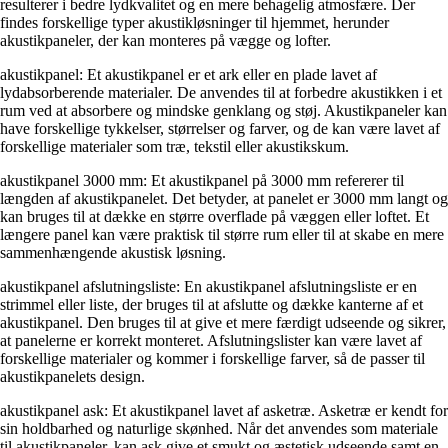
resulterer i bedre lydkvalitet og en mere behagelig atmosfære. Der
findes forskellige typer akustikløsninger til hjemmet, herunder
akustikpaneler, der kan monteres på vægge og lofter.
akustikpanel: Et akustikpanel er et ark eller en plade lavet af
lydabsorberende materialer. De anvendes til at forbedre akustikken i et
rum ved at absorbere og mindske genklang og støj. Akustikpaneler kan
have forskellige tykkelser, størrelser og farver, og de kan være lavet af
forskellige materialer som træ, tekstil eller akustikskum.
akustikpanel 3000 mm: Et akustikpanel på 3000 mm refererer til
længden af akustikpanelet. Det betyder, at panelet er 3000 mm langt og
kan bruges til at dække en større overflade på væggen eller loftet. Et
længere panel kan være praktisk til større rum eller til at skabe en mere
sammenhængende akustisk løsning.
akustikpanel afslutningsliste: En akustikpanel afslutningsliste er en
strimmel eller liste, der bruges til at afslutte og dække kanterne af et
akustikpanel. Den bruges til at give et mere færdigt udseende og sikrer,
at panelerne er korrekt monteret. Afslutningslister kan være lavet af
forskellige materialer og kommer i forskellige farver, så de passer til
akustikpanelets design.
akustikpanel ask: Et akustikpanel lavet af asketræ. Asketræ er kendt for
sin holdbarhed og naturlige skønhed. Når det anvendes som materiale
til akustikpaneler, kan ask give et smukt og æstetisk udseende samt en