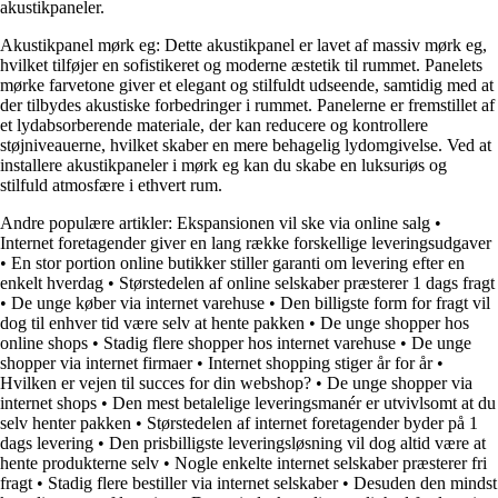
akustikpaneler.
Akustikpanel mørk eg: Dette akustikpanel er lavet af massiv mørk eg,
hvilket tilføjer en sofistikeret og moderne æstetik til rummet. Panelets
mørke farvetone giver et elegant og stilfuldt udseende, samtidig med at
der tilbydes akustiske forbedringer i rummet. Panelerne er fremstillet af
et lydabsorberende materiale, der kan reducere og kontrollere
støjniveauerne, hvilket skaber en mere behagelig lydomgivelse. Ved at
installere akustikpaneler i mørk eg kan du skabe en luksuriøs og
stilfuld atmosfære i ethvert rum.
Andre populære artikler:
Ekspansionen vil ske via online salg
•
Internet foretagender giver en lang række forskellige leveringsudgaver
•
En stor portion online butikker stiller garanti om levering efter en
enkelt hverdag
•
Størstedelen af online selskaber præsterer 1 dags fragt
•
De unge køber via internet varehuse
•
Den billigste form for fragt vil
dog til enhver tid være selv at hente pakken
•
De unge shopper hos
online shops
•
Stadig flere shopper hos internet varehuse
•
De unge
shopper via internet firmaer
•
Internet shopping stiger år for år
•
Hvilken er vejen til succes for din webshop?
•
De unge shopper via
internet shops
•
Den mest betalelige leveringsmanér er utvivlsomt at du
selv henter pakken
•
Størstedelen af internet foretagender byder på 1
dags levering
•
Den prisbilligste leveringsløsning vil dog altid være at
hente produkterne selv
•
Nogle enkelte internet selskaber præsterer fri
fragt
•
Stadig flere bestiller via internet selskaber
•
Desuden den mindst