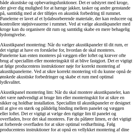
både akustiske og opbevaringsfunktioner. Det er udstyret med kroge,
der giver dig mulighed for at hænge jakker, tasker og andre genstande
på, samtidig med at der tilføjes en akustisk forbedring til rummet.
Panelerne er lavet af et lydabsorberende materiale, der kan reducere og
kontrollere støjniveauerne i rummet. Ved at vælge akustikpaneler med
kroge kan du organisere dit rum og samtidig skabe en mere behagelig
lydomgivelse.
Akustikpanel montering: Når du vælger akustikpaneler til dit rum, er
det vigtigt at have en forståelse for, hvordan de skal monteres.
Panelerne kan enten monteres på væggen eller loftet og kræver ofte
brug af speciallim eller monteringskit til at blive fastgjort. Det er vigtigt
at følge producentens instruktioner nøje for korrekt montering af
akustikpanelerne. Ved at sikre korrekt montering vil du kunne opnå de
ønskede akustiske forbedringer og skabe et rum med optimal
lydkvalitet.
Akustikpanel montering lim: Når du skal montere akustikpaneler, kan
det være nødvendigt at bruge lim eller monteringskit for at sikre en
sikker og holdbar installation. Speciallim til akustikpaneler er designet
til at give en stærk og pålidelig binding mellem panelet og væggen
eller loftet. Det er vigtigt at vælge den rigtige lim til panelet og
overfladen, hvor det skal monteres. Før du påfører limen, er det vigtigt
at forberede overfladen for at sikre optimal vedhæftning. Følg
producentens instruktioner for at opnå en vellykket montering af dine