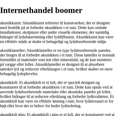
Internethandel boomer
akustikkunst: Akustikkunst refererer til kunstværker, der er designet
med henblik på at forbedre akustikken i et rum. Dette kan omfatte
installationer, skulpturer eller andre visuelle elementer, der samtidig
bidrager til lydafskærmning eller lyddiffusion. Akustikkunst kan være
en effektiv måde at skabe et behageligt og lydabsorberende miljø.
akustiklameller: Akustiklameller er en type lydabsorberende paneler,
der bruges til at forbedre akustikken i et rum. Disse lameller er normalt
fremstillet af materialer som træ eller mineraluld, og de kan monteres
på vægge eller lofter. Akustiklameller er designet til at absorbere
uønsket lyd og reducere efterklangen i et rum, hvilket skaber en mere
behagelig lydoplevelse.
akustikloft: Et akustikloft er et loft, der er specielt designet og
konstrueret til at forbedre akustikken i et rum. Dette kan opnås ved at
anvende lydabsorberende materialer eller akustiske paneler på loftet,
hvilket bidrager til at reducere efterklang og forbedre lydkvaliteten. Et
akustikloft kan være en effektiv løsning i rum, hvor lydniveauet er for
højt eller hvor der er behov for bedre lydisolering.
akustikloft gips: Et akustikloft i gips er et loft, der er konstrueret ved at