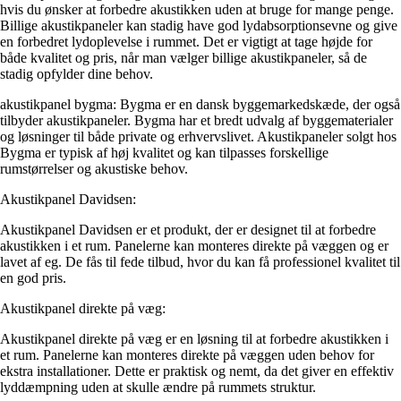
hvis du ønsker at forbedre akustikken uden at bruge for mange penge.
Billige akustikpaneler kan stadig have god lydabsorptionsevne og give
en forbedret lydoplevelse i rummet. Det er vigtigt at tage højde for
både kvalitet og pris, når man vælger billige akustikpaneler, så de
stadig opfylder dine behov.
akustikpanel bygma: Bygma er en dansk byggemarkedskæde, der også
tilbyder akustikpaneler. Bygma har et bredt udvalg af byggematerialer
og løsninger til både private og erhvervslivet. Akustikpaneler solgt hos
Bygma er typisk af høj kvalitet og kan tilpasses forskellige
rumstørrelser og akustiske behov.
Akustikpanel Davidsen:
Akustikpanel Davidsen er et produkt, der er designet til at forbedre
akustikken i et rum. Panelerne kan monteres direkte på væggen og er
lavet af eg. De fås til fede tilbud, hvor du kan få professionel kvalitet til
en god pris.
Akustikpanel direkte på væg:
Akustikpanel direkte på væg er en løsning til at forbedre akustikken i
et rum. Panelerne kan monteres direkte på væggen uden behov for
ekstra installationer. Dette er praktisk og nemt, da det giver en effektiv
lyddæmpning uden at skulle ændre på rummets struktur.