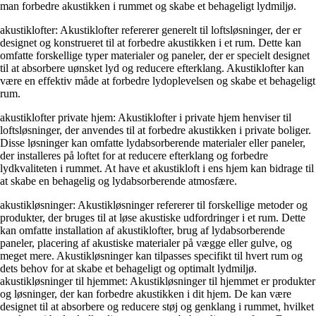
man forbedre akustikken i rummet og skabe et behageligt lydmiljø.
akustiklofter: Akustiklofter refererer generelt til loftsløsninger, der er
designet og konstrueret til at forbedre akustikken i et rum. Dette kan
omfatte forskellige typer materialer og paneler, der er specielt designet
til at absorbere uønsket lyd og reducere efterklang. Akustiklofter kan
være en effektiv måde at forbedre lydoplevelsen og skabe et behageligt
rum.
akustiklofter private hjem: Akustiklofter i private hjem henviser til
loftsløsninger, der anvendes til at forbedre akustikken i private boliger.
Disse løsninger kan omfatte lydabsorberende materialer eller paneler,
der installeres på loftet for at reducere efterklang og forbedre
lydkvaliteten i rummet. At have et akustikloft i ens hjem kan bidrage til
at skabe en behagelig og lydabsorberende atmosfære.
akustikløsninger: Akustikløsninger refererer til forskellige metoder og
produkter, der bruges til at løse akustiske udfordringer i et rum. Dette
kan omfatte installation af akustiklofter, brug af lydabsorberende
paneler, placering af akustiske materialer på vægge eller gulve, og
meget mere. Akustikløsninger kan tilpasses specifikt til hvert rum og
dets behov for at skabe et behageligt og optimalt lydmiljø.
akustikløsninger til hjemmet: Akustikløsninger til hjemmet er produkter
og løsninger, der kan forbedre akustikken i dit hjem. De kan være
designet til at absorbere og reducere støj og genklang i rummet, hvilket