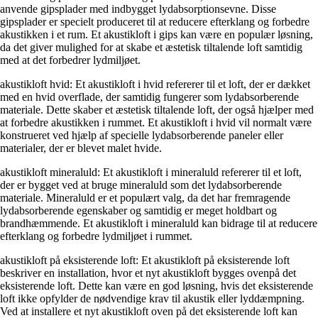
anvende gipsplader med indbygget lydabsorptionsevne. Disse
gipsplader er specielt produceret til at reducere efterklang og forbedre
akustikken i et rum. Et akustikloft i gips kan være en populær løsning,
da det giver mulighed for at skabe et æstetisk tiltalende loft samtidig
med at det forbedrer lydmiljøet.
akustikloft hvid: Et akustikloft i hvid refererer til et loft, der er dækket
med en hvid overflade, der samtidig fungerer som lydabsorberende
materiale. Dette skaber et æstetisk tiltalende loft, der også hjælper med
at forbedre akustikken i rummet. Et akustikloft i hvid vil normalt være
konstrueret ved hjælp af specielle lydabsorberende paneler eller
materialer, der er blevet malet hvide.
akustikloft mineraluld: Et akustikloft i mineraluld refererer til et loft,
der er bygget ved at bruge mineraluld som det lydabsorberende
materiale. Mineraluld er et populært valg, da det har fremragende
lydabsorberende egenskaber og samtidig er meget holdbart og
brandhæmmende. Et akustikloft i mineraluld kan bidrage til at reducere
efterklang og forbedre lydmiljøet i rummet.
akustikloft på eksisterende loft: Et akustikloft på eksisterende loft
beskriver en installation, hvor et nyt akustikloft bygges ovenpå det
eksisterende loft. Dette kan være en god løsning, hvis det eksisterende
loft ikke opfylder de nødvendige krav til akustik eller lyddæmpning.
Ved at installere et nyt akustikloft oven på det eksisterende loft kan