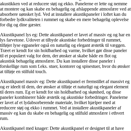
akustikken ved at reducere støj og ekko. Panelerne er lette og nemme
at montere og kan skabe en behagelig og afslappende atmosfære ved at
absorbere uønsket lyd. Ved at installere akustikpaneler i loftet kan du
forbedre lydkvaliteten i rummet og skabe en mere behagelig oplevelse
for dig og dine gæster.
Akustikpanel lys eg: Dette akustikpanel er lavet af massiv eg og har en
lys farvetone. Udover at tilbyde akustiske forbedringer til rummet,
tilføjer lyse egpaneler også en naturlig og elegant æstetik til væggen.
Træet er kendt for sin holdbarhed og varme, hvilket gør disse paneler
til et populært valg for dem, der ønsker at skabe både en flot og
akustisk behagelig atmosfære. Du kan installere disse paneler i
forskellige rum som f.eks. stuer, kontorer og spisestuer, hvor du ønsker
at tilføje en stilfuld touch.
Akustikpanel massiv eg: Dette akustikpanel er fremstillet af massivt eg
og er ideelt til dem, der ønsker at tilføje et naturligt og elegant element
til deres rum. Eg er kendt for sin holdbarhed og skønhed, og disse
paneler kombinerer både æstetik og akustiske forbedringer. Panelerne
er lavet af et lydabsorberende materiale, hvilket hjælper med at
reducere støj og ekko i rummet. Ved at installere akustikpaneler af
massiv eg kan du skabe en behagelig og stilfuld atmosfære i ethvert
rum.
Akustikpanel med knager: Dette akustikpanel er designet til at have