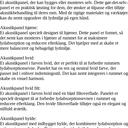
Et akustikpanel, der kan bygges eller monteres selv. Dette gør-det-selv-
panel er en praktisk løsning for dem, der ønsker at tilpasse eller tilføje
akustikbehandling til deres rum. Med de rigtige materialer og værktøjer
kan du nemt opgradere dit lydmiljø på egen hånd.
Akustikpanel hjørne:
Et akustikpanel specielt designet til hjørner. Dette panel er formet, så
det nemt kan monteres i hjørner af rummet for at maksimere
lydabsorption og reducere efterklang. Det hjælper med at skabe et
mere balanceret og behageligt lydmiljø.
Akustikpanel hvid:
Et akustikpanel i farven hvid, der er perfekt til at forbedre rummets
lydabsorptionsevne. Panelet har en ren og neutral hvid farve, der
passer ind i enhver indretningsstil. Det kan nemt integreres i rummet og
skabe en visuel harmoni.
Akustikpanel hvid filt:
Et akustikpanel i farven hvid med en blød filtoverflade. Panelet er
specielt designet til at forbedre lydabsorptionsevnen i rummet og
reducere efterklang. Den hvide filtoverflade tilføjer også en elegant og
stilfuld æstetik.
Akustikpanel hylde:
Et akustikpanel med indbygget hylde, der kombinerer lydabsorption og