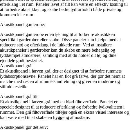
efterklang i et rum. Paneler lavet af filt kan være en effektiv løsning til
at forbedre akustikken og skabe bedre lydforhold i både private og
kommercielle rum.
Akustikpanel garderobe:
Akustikpanel garderobe er en løsning til at forbedre akustikken
specifikt i garderober eller skabe. Disse paneler kan hjælpe med at
reducere støj og efterklang i de lukkede rum. Ved at installere
akustikpaneler i garderober kan du skabe en mere behagelig og
lyddæmpet atmosfære, samtidig med at du holder dit tøj og dine
ejendele godt beskyttet.
Akustikpanel grå:
Et akustikpanel i farven grå, der er designet til at forbedre rummets
lydabsorptionsevne. Panelet har en flot grå farve, der gør det nemt at
matche med resten af rummets indretning og giver en moderne og
stilfuld æstetik.
Akustikpanel grå filt:
Et akustikpanel i farven grå med en blød filtoverflade. Panelet er
specielt designet til at reducere efterklang og forbedre lydkvaliteten i
rummet. Den grå filtoverflade tilføjer også en ekstra visuel interesse og
kan være med til at skabe en hyggelig atmosfære.
Akustikpanel gør det selv: