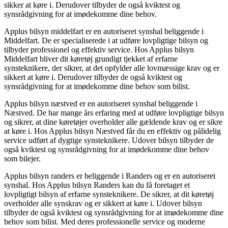
sikker at køre i. Derudover tilbyder de også kviktest og
synsrådgivning for at imødekomme dine behov.
Applus bilsyn middelfart er en autoriseret synshal beliggende i
Middelfart. De er specialiserede i at udføre lovpligtige bilsyn og
tilbyder professionel og effektiv service. Hos Applus bilsyn
Middelfart bliver dit køretøj grundigt tjekket af erfarne
synsteknikere, der sikrer, at det opfylder alle lovmæssige krav og er
sikkert at køre i. Derudover tilbyder de også kviktest og
synsrådgivning for at imødekomme dine behov som bilist.
Applus bilsyn næstved er en autoriseret synshal beliggende i
Næstved. De har mange års erfaring med at udføre lovpligtige bilsyn
og sikrer, at dine køretøjer overholder alle gældende krav og er sikre
at køre i. Hos Applus bilsyn Næstved får du en effektiv og pålidelig
service udført af dygtige synsteknikere. Udover bilsyn tilbyder de
også kviktest og synsrådgivning for at imødekomme dine behov
som bilejer.
Applus bilsyn randers er beliggende i Randers og er en autoriseret
synshal. Hos Applus bilsyn Randers kan du få foretaget et
lovpligtigt bilsyn af erfarne synsteknikere. De sikrer, at dit køretøj
overholder alle synskrav og er sikkert at køre i. Udover bilsyn
tilbyder de også kviktest og synsrådgivning for at imødekomme dine
behov som bilist. Med deres professionelle service og moderne