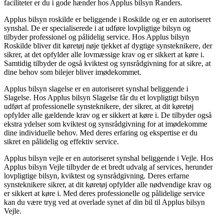
faciliteter er du i gode hænder hos Applus bilsyn Randers.
Applus bilsyn roskilde er beliggende i Roskilde og er en autoriseret
synshal. De er specialiserede i at udføre lovpligtige bilsyn og
tilbyder professionel og pålidelig service. Hos Applus bilsyn
Roskilde bliver dit køretøj nøje tjekket af dygtige synsteknikere, der
sikrer, at det opfylder alle lovmæssige krav og er sikkert at køre i.
Samtidig tilbyder de også kviktest og synsrådgivning for at sikre, at
dine behov som bilejer bliver imødekommet.
Applus bilsyn slagelse er en autoriseret synshal beliggende i
Slagelse. Hos Applus bilsyn Slagelse får du et lovpligtigt bilsyn
udført af professionelle synsteknikere, der sikrer, at dit køretøj
opfylder alle gældende krav og er sikkert at køre i. De tilbyder også
ekstra ydelser som kviktest og synsrådgivning for at imødekomme
dine individuelle behov. Med deres erfaring og ekspertise er du
sikret en pålidelig og effektiv service.
Applus bilsyn vejle er en autoriseret synshal beliggende i Vejle. Hos
Applus bilsyn Vejle tilbyder de et bredt udvalg af services, herunder
lovpligtige bilsyn, kviktest og synsrådgivning. Deres erfarne
synsteknikere sikrer, at dit køretøj opfylder alle nødvendige krav og
er sikkert at køre i. Med deres professionelle og pålidelige service
kan du være tryg ved at overlade synet af din bil til Applus bilsyn
Vejle.