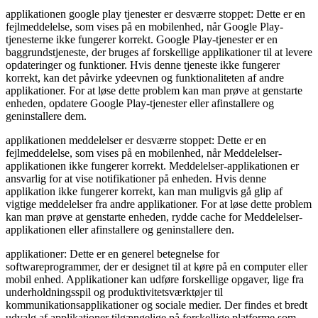
applikationen google play tjenester er desværre stoppet: Dette er en
fejlmeddelelse, som vises på en mobilenhed, når Google Play-
tjenesterne ikke fungerer korrekt. Google Play-tjenester er en
baggrundstjeneste, der bruges af forskellige applikationer til at levere
opdateringer og funktioner. Hvis denne tjeneste ikke fungerer
korrekt, kan det påvirke ydeevnen og funktionaliteten af andre
applikationer. For at løse dette problem kan man prøve at genstarte
enheden, opdatere Google Play-tjenester eller afinstallere og
geninstallere dem.
applikationen meddelelser er desværre stoppet: Dette er en
fejlmeddelelse, som vises på en mobilenhed, når Meddelelser-
applikationen ikke fungerer korrekt. Meddelelser-applikationen er
ansvarlig for at vise notifikationer på enheden. Hvis denne
applikation ikke fungerer korrekt, kan man muligvis gå glip af
vigtige meddelelser fra andre applikationer. For at løse dette problem
kan man prøve at genstarte enheden, rydde cache for Meddelelser-
applikationen eller afinstallere og geninstallere den.
applikationer: Dette er en generel betegnelse for
softwareprogrammer, der er designet til at køre på en computer eller
mobil enhed. Applikationer kan udføre forskellige opgaver, lige fra
underholdningsspil og produktivitetsværktøjer til
kommunikationsapplikationer og sociale medier. Der findes et bredt
udvalg af applikationer tilgængelige på forskellige platforme som