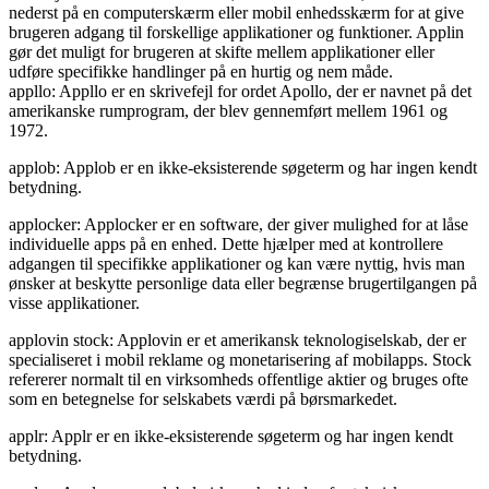
nederst på en computerskærm eller mobil enhedsskærm for at give
brugeren adgang til forskellige applikationer og funktioner. Applin
gør det muligt for brugeren at skifte mellem applikationer eller
udføre specifikke handlinger på en hurtig og nem måde.
appllo: Appllo er en skrivefejl for ordet Apollo, der er navnet på det
amerikanske rumprogram, der blev gennemført mellem 1961 og
1972.
applob: Applob er en ikke-eksisterende søgeterm og har ingen kendt
betydning.
applocker: Applocker er en software, der giver mulighed for at låse
individuelle apps på en enhed. Dette hjælper med at kontrollere
adgangen til specifikke applikationer og kan være nyttig, hvis man
ønsker at beskytte personlige data eller begrænse brugertilgangen på
visse applikationer.
applovin stock: Applovin er et amerikansk teknologiselskab, der er
specialiseret i mobil reklame og monetarisering af mobilapps. Stock
refererer normalt til en virksomheds offentlige aktier og bruges ofte
som en betegnelse for selskabets værdi på børsmarkedet.
applr: Applr er en ikke-eksisterende søgeterm og har ingen kendt
betydning.