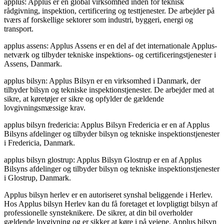
applus: Applus er en global virksomhed inden for teknisk
rådgivning, inspektion, certificering og testtjenester. De arbejder på
tværs af forskellige sektorer som industri, byggeri, energi og
transport.
applus assens: Applus Assens er en del af det internationale Applus-
netværk og tilbyder tekniske inspektions- og certificeringstjenester i
Assens, Danmark.
applus bilsyn: Applus Bilsyn er en virksomhed i Danmark, der
tilbyder bilsyn og tekniske inspektionstjenester. De arbejder med at
sikre, at køretøjer er sikre og opfylder de gældende
lovgivningsmæssige krav.
applus bilsyn fredericia: Applus Bilsyn Fredericia er en af Applus
Bilsyns afdelinger og tilbyder bilsyn og tekniske inspektionstjenester
i Fredericia, Danmark.
applus bilsyn glostrup: Applus Bilsyn Glostrup er en af Applus
Bilsyns afdelinger og tilbyder bilsyn og tekniske inspektionstjenester
i Glostrup, Danmark.
Applus bilsyn herlev er en autoriseret synshal beliggende i Herlev.
Hos Applus bilsyn Herlev kan du få foretaget et lovpligtigt bilsyn af
professionelle synsteknikere. De sikrer, at din bil overholder
gældende lovgivning og er sikker at køre i på vejene. Applus bilsyn