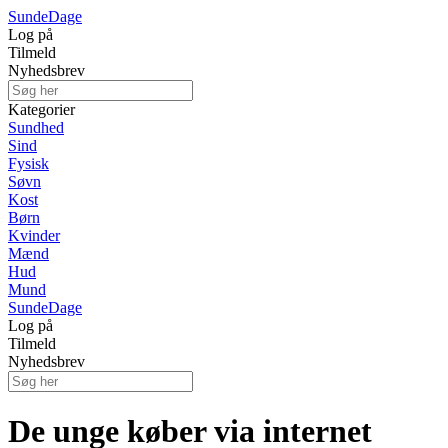
Sunde
Dage
Log på
Tilmeld
Nyhedsbrev
Kategorier
Sundhed
Sind
Fysisk
Søvn
Kost
Børn
Kvinder
Mænd
Hud
Mund
Sunde
Dage
Log på
Tilmeld
Nyhedsbrev
De unge køber via internet