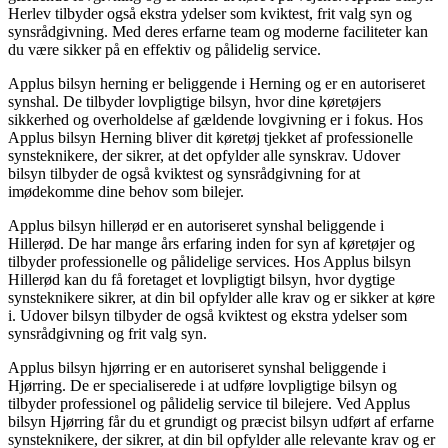
Herlev tilbyder også ekstra ydelser som kviktest, frit valg syn og
synsrådgivning. Med deres erfarne team og moderne faciliteter kan
du være sikker på en effektiv og pålidelig service.
Applus bilsyn herning er beliggende i Herning og er en autoriseret
synshal. De tilbyder lovpligtige bilsyn, hvor dine køretøjers
sikkerhed og overholdelse af gældende lovgivning er i fokus. Hos
Applus bilsyn Herning bliver dit køretøj tjekket af professionelle
synsteknikere, der sikrer, at det opfylder alle synskrav. Udover
bilsyn tilbyder de også kviktest og synsrådgivning for at
imødekomme dine behov som bilejer.
Applus bilsyn hillerød er en autoriseret synshal beliggende i
Hillerød. De har mange års erfaring inden for syn af køretøjer og
tilbyder professionelle og pålidelige services. Hos Applus bilsyn
Hillerød kan du få foretaget et lovpligtigt bilsyn, hvor dygtige
synsteknikere sikrer, at din bil opfylder alle krav og er sikker at køre
i. Udover bilsyn tilbyder de også kviktest og ekstra ydelser som
synsrådgivning og frit valg syn.
Applus bilsyn hjørring er en autoriseret synshal beliggende i
Hjørring. De er specialiserede i at udføre lovpligtige bilsyn og
tilbyder professionel og pålidelig service til bilejere. Ved Applus
bilsyn Hjørring får du et grundigt og præcist bilsyn udført af erfarne
synsteknikere, der sikrer, at din bil opfylder alle relevante krav og er