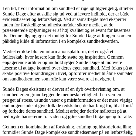
I en tid, hvor information om sundhed er rigeligt tilgængelig, stræber
Sunde Dage efter at skille sig ud ved at levere indhold, der er både
evidensbaseret og letforståeligt. Ved at samarbejde med eksperter
inden for forskellige sundhedsområder sikrer mediet, at de
præsenterede oplysninger er af høj kvalitet og relevant for læsernes
liv. Denne tilgang gør det muligt for Sunde Dage at fungere som en
pålidelig kilde til information i en kompleks sundhedsverden.
Mediet er ikke blot en informationsplatform; det er også et
fællesskab, hvor læsere kan finde støtte og inspiration. Gennem
engagerende artikler og indhold søger Sunde Dage at motivere
læserne til at tage kontrol over deres egen sundhed. Med fokus på at
skabe positive forandringer i livet, opfordrer mediet til åbne samtaler
om sundhedsemner, som ofte kan være svære at navigere i.
Sunde Dages eksistens er drevet af en dyb overbevisning om, at
sundhed er en grundlæggende menneskerettighed. I en verden
præget af stress, usunde vaner og misinformation er det mere vigtigt
end nogensinde at give folk de redskaber, de har brug for, til at forstå
og forbedre deres sundhed. Mediet arbejder derfor målrettet på at
nedbryde barriererne for viden og gøre sundhed tilgængelig for alle.
Gennem en kombination af forskning, erfaring og historiefortælling
formidler Sunde Dage komplekse sundhedsemner på en letforståelig