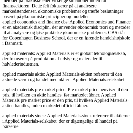
metoder på praktiske eller virkelige situationer inden for
finanssektoren. Dette felt fokuserer på at analysere
markedstendenser, økonomiske problemer og træffe beslutninger
baseret på økonomiske principper og modeller.
applied economics and finance cbs: Applied Economics and Finance
er en akademisk disciplin, der anvender økonomisk teori og metoder
til at analysere og løse praktiske økonomiske problemer. CBS står
for Copenhagen Business School, der er en førende handelshøjskole
i Danmark.
applied materials: Applied Materials er et globalt teknologiselskab,
der fokuserer på produktion af udstyr og materialer til
halvlederindustrien.
applied materials aktie: Applied Materials-aktien refererer til den
aktuelle værdi og handel med aktier i Applied Materials-selskabet.
applied materials pre market price: Pre market price henviser til den
pris, til hvilken en aktie handles, før markedet åbner. Applied
Materials pre market price er den pris, til hvilken Applied Materials-
aktien handles, inden markedet officielt åbner.
applied materials stock: Applied Materials-stock refererer til aktierne
i Applied Materials-selskabet, der er tilgængelige til handel på
børserne.