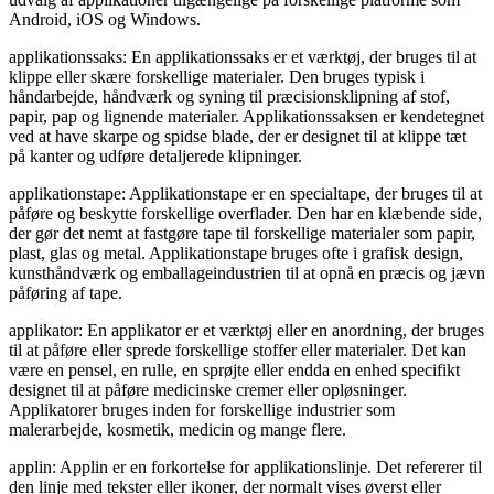
Android, iOS og Windows.
applikationssaks: En applikationssaks er et værktøj, der bruges til at
klippe eller skære forskellige materialer. Den bruges typisk i
håndarbejde, håndværk og syning til præcisionsklipning af stof,
papir, pap og lignende materialer. Applikationssaksen er kendetegnet
ved at have skarpe og spidse blade, der er designet til at klippe tæt
på kanter og udføre detaljerede klipninger.
applikationstape: Applikationstape er en specialtape, der bruges til at
påføre og beskytte forskellige overflader. Den har en klæbende side,
der gør det nemt at fastgøre tape til forskellige materialer som papir,
plast, glas og metal. Applikationstape bruges ofte i grafisk design,
kunsthåndværk og emballageindustrien til at opnå en præcis og jævn
påføring af tape.
applikator: En applikator er et værktøj eller en anordning, der bruges
til at påføre eller sprede forskellige stoffer eller materialer. Det kan
være en pensel, en rulle, en sprøjte eller endda en enhed specifikt
designet til at påføre medicinske cremer eller opløsninger.
Applikatorer bruges inden for forskellige industrier som
malerarbejde, kosmetik, medicin og mange flere.
applin: Applin er en forkortelse for applikationslinje. Det refererer til
den linje med tekster eller ikoner, der normalt vises øverst eller