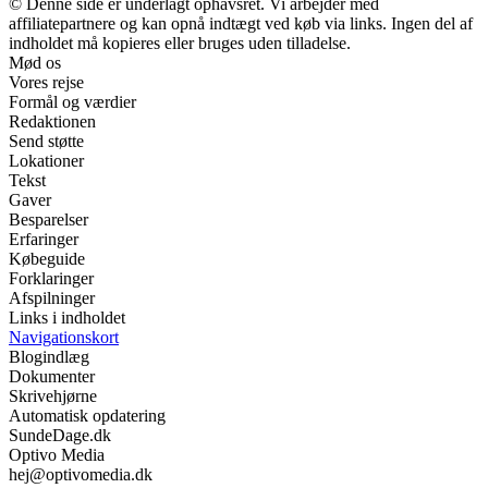
© Denne side er underlagt ophavsret. Vi arbejder med
affiliatepartnere og kan opnå indtægt ved køb via links. Ingen del af
indholdet må kopieres eller bruges uden tilladelse.
Mød os
Vores rejse
Formål og værdier
Redaktionen
Send støtte
Lokationer
Tekst
Gaver
Besparelser
Erfaringer
Købeguide
Forklaringer
Afspilninger
Links i indholdet
Navigationskort
Blogindlæg
Dokumenter
Skrivehjørne
Automatisk opdatering
SundeDage.dk
Optivo Media
hej@optivomedia.dk