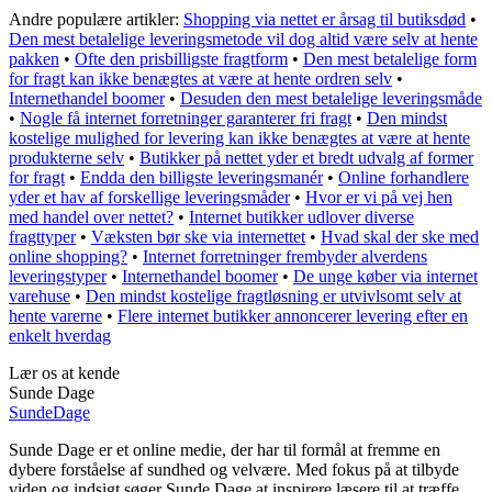
Andre populære artikler:
Shopping via nettet er årsag til butiksdød
•
Den mest betalelige leveringsmetode vil dog altid være selv at hente
pakken
•
Ofte den prisbilligste fragtform
•
Den mest betalelige form
for fragt kan ikke benægtes at være at hente ordren selv
•
Internethandel boomer
•
Desuden den mest betalelige leveringsmåde
•
Nogle få internet forretninger garanterer fri fragt
•
Den mindst
kostelige mulighed for levering kan ikke benægtes at være at hente
produkterne selv
•
Butikker på nettet yder et bredt udvalg af former
for fragt
•
Endda den billigste leveringsmanér
•
Online forhandlere
yder et hav af forskellige leveringsmåder
•
Hvor er vi på vej hen
med handel over nettet?
•
Internet butikker udlover diverse
fragttyper
•
Væksten bør ske via internettet
•
Hvad skal der ske med
online shopping?
•
Internet forretninger frembyder alverdens
leveringstyper
•
Internethandel boomer
•
De unge køber via internet
varehuse
•
Den mindst kostelige fragtløsning er utvivlsomt selv at
hente varerne
•
Flere internet butikker annoncerer levering efter en
enkelt hverdag
Lær os at kende
Sunde Dage
Sunde
Dage
Sunde Dage er et online medie, der har til formål at fremme en
dybere forståelse af sundhed og velvære. Med fokus på at tilbyde
viden og indsigt søger Sunde Dage at inspirere læsere til at træffe