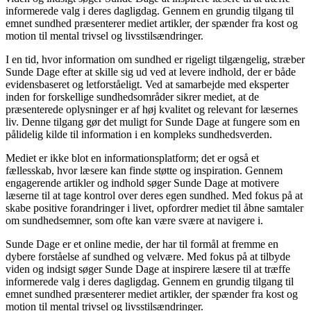
informerede valg i deres dagligdag. Gennem en grundig tilgang til
emnet sundhed præsenterer mediet artikler, der spænder fra kost og
motion til mental trivsel og livsstilsændringer.
I en tid, hvor information om sundhed er rigeligt tilgængelig, stræber
Sunde Dage efter at skille sig ud ved at levere indhold, der er både
evidensbaseret og letforståeligt. Ved at samarbejde med eksperter
inden for forskellige sundhedsområder sikrer mediet, at de
præsenterede oplysninger er af høj kvalitet og relevant for læsernes
liv. Denne tilgang gør det muligt for Sunde Dage at fungere som en
pålidelig kilde til information i en kompleks sundhedsverden.
Mediet er ikke blot en informationsplatform; det er også et
fællesskab, hvor læsere kan finde støtte og inspiration. Gennem
engagerende artikler og indhold søger Sunde Dage at motivere
læserne til at tage kontrol over deres egen sundhed. Med fokus på at
skabe positive forandringer i livet, opfordrer mediet til åbne samtaler
om sundhedsemner, som ofte kan være svære at navigere i.
Sunde Dage er et online medie, der har til formål at fremme en
dybere forståelse af sundhed og velvære. Med fokus på at tilbyde
viden og indsigt søger Sunde Dage at inspirere læsere til at træffe
informerede valg i deres dagligdag. Gennem en grundig tilgang til
emnet sundhed præsenterer mediet artikler, der spænder fra kost og
motion til mental trivsel og livsstilsændringer.