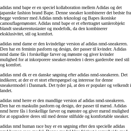
adidas nmd bape er en speciel kollaboration mellem Adidas og det
japanske fashion brand Bape. Denne sneaker kombinerer det bedste fra
begge verdener med Adidas nmds teknologi og Bapes ikoniske
camouflagemønster. Adidas nmd bape er et eftertragtet samlerobjekt
blandt sneakerentusiaster og modefolk, da den kombinerer
eksklusivitet, stil og komfort.
adidas nmd dame er den kvindelige version af adidas nmd-sneakeren.
Den har en feminin pasform og design, der passer til kvinder. Adidas
nmd dame fås i forskellige farver og mønstre og giver kvinder
mulighed for at inkorporere sneaker-trenden i deres garderobe med stil
og komfort.
adidas nmd dk er en danske søgning efter adidas nmd-sneakeren. Det
indikerer, at der er et stort efterspørgsel og interesse for denne
sneakermodel i Danmark. Det tyder på, at den er populær og velkendt i
landet.
adidas nmd herre er den mandlige version af adidas nmd-sneakeren.
Den har en maskulin pasform og design, der passer til mænd. Adidas
nmd herre fås i forskellige farver og mønstre og giver mænd mulighed
for at opgradere deres stil med denne stilfulde og komfortable sneaker.
adidas nmd human race buy er en søgning efter den specielle adidas