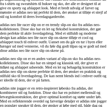
fra t-shirts og sweatshirts til bukser og sko, der alle er designet til at
give en sporty og afslappet look. Med et bredt udvalg af farver og
mønstre er adidas neo tøj perfekt til dem, der ønsker at tilføje et strejf af
stil og komfort til deres hverdagsgarderobe.
adidas neo lite racer slip on er en trendy slip-on sko fra adidas neo-
kollektionen. Disse sko har en let og fleksibel konstruktion, der gør
dem perfekte til aktiv hverdagsbrug. Med et stilfuldt og moderne
design kan adidas neo lite racer slip on-skene tilføje et cool og
afslappet touch til enhver outfit. Uanset om du går en tur i byen eller
hænger ud med vennerne, vil du føle dig godt tilpas og se godt ud med
disse adidas neo lite racer slip on-skene på.
adidas neo slip on er en anden variant af slip-on sko fra adidas neo-
kollektionen. Disse sko har en simpel og klassisk stil, der giver et
tidløst og afslappet udseende. Med en let og behagelig konstruktion er
adidas neo slip on-skene perfekte til dem, der ønsker en praktisk og
stilfuld sko til hverdagsbrug. De kan nemt blends ind i enhver outfit og
er ideelle til dem, der er på farten.
adidas nite jogger er en retro-inspireret løbesko fra adidas, der
kombinerer stil og funktion. Disse sko har en polstret mellemsål og
letvægtskonstruktion, der giver optimal komfort og støtte under løb.
Med en reflekterende overdel og farverige detaljer er adidas nite jogger
en populær sneaker til dem, der ønsker at løbe med stil, både dag og