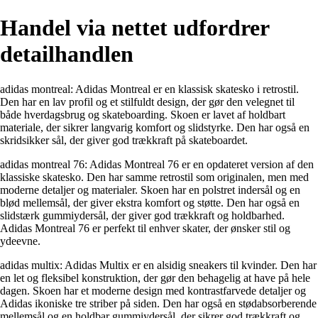
Handel via nettet udfordrer
detailhandlen
adidas montreal: Adidas Montreal er en klassisk skatesko i retrostil.
Den har en lav profil og et stilfuldt design, der gør den velegnet til
både hverdagsbrug og skateboarding. Skoen er lavet af holdbart
materiale, der sikrer langvarig komfort og slidstyrke. Den har også en
skridsikker sål, der giver god trækkraft på skateboardet.
adidas montreal 76: Adidas Montreal 76 er en opdateret version af den
klassiske skatesko. Den har samme retrostil som originalen, men med
moderne detaljer og materialer. Skoen har en polstret indersål og en
blød mellemsål, der giver ekstra komfort og støtte. Den har også en
slidstærk gummiydersål, der giver god trækkraft og holdbarhed.
Adidas Montreal 76 er perfekt til enhver skater, der ønsker stil og
ydeevne.
adidas multix: Adidas Multix er en alsidig sneakers til kvinder. Den har
en let og fleksibel konstruktion, der gør den behagelig at have på hele
dagen. Skoen har et moderne design med kontrastfarvede detaljer og
Adidas ikoniske tre striber på siden. Den har også en stødabsorberende
mellemsål og en holdbar gummiydersål, der sikrer god trækkraft og