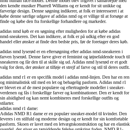
nmd human race-model. Denne model blev frigivet i samarbejde med
den kendte musiker Pharrell Williams og er kendt for sit unikke og
farverige design. Denne søgning indikerer, at folk er interesseret i at
købe denne særlige udgave af adidas nmd og er villige til at forsøge at
finde og købe den fra forskellige forhandlere og markeder.
adidas nmd køb er en søgning efter muligheden for at købe adidas
nmd-sneakeren. Det kan indikere, at folk er på udkig efter en god
handel eller ønsker at finde den bedste pris, før de foretager deres køb.
adidas nmd lyserød er en eftersøgning efter adidas nmd-sneakeren i
farven lyserød. Denne farve giver et feminint og iøjnefaldende touch til
sneakeren og får den til at skille sig ud. Adidas nmd lyserød er et godt
valg for dem, der ønsker at tilføje et strejf af farve og stil til deres outfit.
adidas nmd r1 er en specifik model i adidas nmd-linjen. Den har en ren
og minimalistisk stil med en let og behagelig pasform. Adidas nmd r1
er blevet en af de mest populære og eftertragtede modeller i sneaker-
verdenen og fås i forskellige farver og kombinationer. Den er kendt for
sin alsidighed og kan nemt kombineres med forskellige outfits og
stilarter.
adidas nmd r1 dame:
Adidas NMD R1 dame er en populær sneaker-model til kvinder. Den
leveres i en stilfuld og moderne design og er kendt for sin komfortable
pasform. Skoen er lavet med en letvægtskonstruktion og har en elastisk
overdel, der giver en tætsiddende følelse omkring foden. NMD R1-