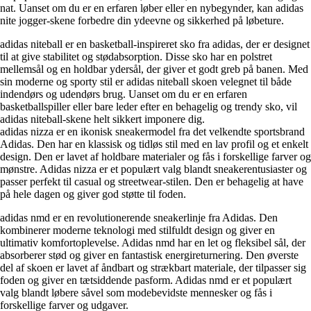
nat. Uanset om du er en erfaren løber eller en nybegynder, kan adidas
nite jogger-skene forbedre din ydeevne og sikkerhed på løbeture.
adidas niteball er en basketball-inspireret sko fra adidas, der er designet
til at give stabilitet og stødabsorption. Disse sko har en polstret
mellemsål og en holdbar ydersål, der giver et godt greb på banen. Med
sin moderne og sporty stil er adidas niteball skoen velegnet til både
indendørs og udendørs brug. Uanset om du er en erfaren
basketballspiller eller bare leder efter en behagelig og trendy sko, vil
adidas niteball-skene helt sikkert imponere dig.
adidas nizza er en ikonisk sneakermodel fra det velkendte sportsbrand
Adidas. Den har en klassisk og tidløs stil med en lav profil og et enkelt
design. Den er lavet af holdbare materialer og fås i forskellige farver og
mønstre. Adidas nizza er et populært valg blandt sneakerentusiaster og
passer perfekt til casual og streetwear-stilen. Den er behagelig at have
på hele dagen og giver god støtte til foden.
adidas nmd er en revolutionerende sneakerlinje fra Adidas. Den
kombinerer moderne teknologi med stilfuldt design og giver en
ultimativ komfortoplevelse. Adidas nmd har en let og fleksibel sål, der
absorberer stød og giver en fantastisk energireturnering. Den øverste
del af skoen er lavet af åndbart og strækbart materiale, der tilpasser sig
foden og giver en tætsiddende pasform. Adidas nmd er et populært
valg blandt løbere såvel som modebevidste mennesker og fås i
forskellige farver og udgaver.