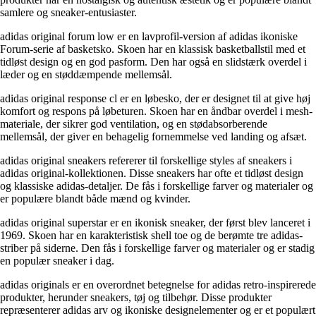
samlere og sneaker-entusiaster.
adidas original forum low er en lavprofil-version af adidas ikoniske
Forum-serie af basketsko. Skoen har en klassisk basketballstil med et
tidløst design og en god pasform. Den har også en slidstærk overdel i
læder og en støddæmpende mellemsål.
adidas original response cl er en løbesko, der er designet til at give høj
komfort og respons på løbeturen. Skoen har en åndbar overdel i mesh-
materiale, der sikrer god ventilation, og en stødabsorberende
mellemsål, der giver en behagelig fornemmelse ved landing og afsæt.
adidas original sneakers refererer til forskellige styles af sneakers i
adidas original-kollektionen. Disse sneakers har ofte et tidløst design
og klassiske adidas-detaljer. De fås i forskellige farver og materialer og
er populære blandt både mænd og kvinder.
adidas original superstar er en ikonisk sneaker, der først blev lanceret i
1969. Skoen har en karakteristisk shell toe og de berømte tre adidas-
striber på siderne. Den fås i forskellige farver og materialer og er stadig
en populær sneaker i dag.
adidas originals er en overordnet betegnelse for adidas retro-inspirerede
produkter, herunder sneakers, tøj og tilbehør. Disse produkter
repræsenterer adidas arv og ikoniske designelementer og er et populært