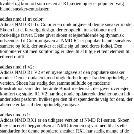
kvalitet og komfort som resten af R1-serien og er et populært valg
blandt sneaker-entusiaster.
adidas nmd r1 tri color:
Adidas NMD R1 Tri Color er en unik udgave af denne sneaker-model.
Skoen har et farverigt design, der er opdelt i tre sektioner med
forskellige farver. Dette giver skoen et iøjnefaldende og dynamisk
udseende. Tri Color-udgaven af NMD R1 er populær blandt sneakers
samlere og folk, der ønsker at skille sig ud med deres fodtøj. Den
kombinerer stil med komfort og er ideel til at tilføje et fedt element til
ethvert outfit.
adidas nmd r1 v2:
Adidas NMD R1 V2 er en nyere udgave af den populære sneaker-
model. Den er opdateret med nogle forbedringer fra den oprindelige
version. Skoen har stadig den samme stilfulde og moderne
konstruktion samt den berømte Boost-mellemsål, der giver overlegen
komfort og støtte. R1 V2 har dog nogle opdaterede detaljer og en lidt
anderledes pasform, hvilket gør den til et spændende valg for dem, der
allerede er fans af den oprindelige udgave.
adidas nmd rx1:
Adidas NMD RX1 er en tidligere version af NMD R1-serien. Skoen
blev lanceret i begyndelsen af NMD-trenden og var med til at sætte
standarden for denne populære sneaker. RX1 har stadig mange af de