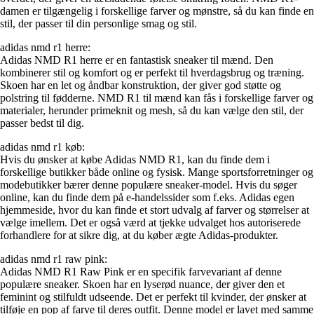
damen er tilgængelig i forskellige farver og mønstre, så du kan finde en
stil, der passer til din personlige smag og stil.
adidas nmd r1 herre:
Adidas NMD R1 herre er en fantastisk sneaker til mænd. Den
kombinerer stil og komfort og er perfekt til hverdagsbrug og træning.
Skoen har en let og åndbar konstruktion, der giver god støtte og
polstring til fødderne. NMD R1 til mænd kan fås i forskellige farver og
materialer, herunder primeknit og mesh, så du kan vælge den stil, der
passer bedst til dig.
adidas nmd r1 køb:
Hvis du ønsker at købe Adidas NMD R1, kan du finde dem i
forskellige butikker både online og fysisk. Mange sportsforretninger og
modebutikker bærer denne populære sneaker-model. Hvis du søger
online, kan du finde dem på e-handelssider som f.eks. Adidas egen
hjemmeside, hvor du kan finde et stort udvalg af farver og størrelser at
vælge imellem. Det er også værd at tjekke udvalget hos autoriserede
forhandlere for at sikre dig, at du køber ægte Adidas-produkter.
adidas nmd r1 raw pink:
Adidas NMD R1 Raw Pink er en specifik farvevariant af denne
populære sneaker. Skoen har en lyserød nuance, der giver den et
feminint og stilfuldt udseende. Det er perfekt til kvinder, der ønsker at
tilføje en pop af farve til deres outfit. Denne model er lavet med samme