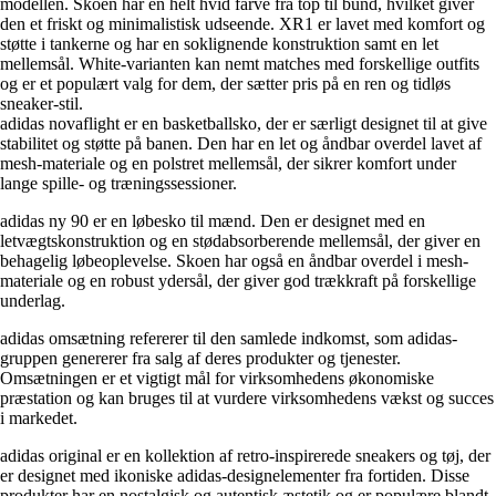
modellen. Skoen har en helt hvid farve fra top til bund, hvilket giver
den et friskt og minimalistisk udseende. XR1 er lavet med komfort og
støtte i tankerne og har en soklignende konstruktion samt en let
mellemsål. White-varianten kan nemt matches med forskellige outfits
og er et populært valg for dem, der sætter pris på en ren og tidløs
sneaker-stil.
adidas novaflight er en basketballsko, der er særligt designet til at give
stabilitet og støtte på banen. Den har en let og åndbar overdel lavet af
mesh-materiale og en polstret mellemsål, der sikrer komfort under
lange spille- og træningssessioner.
adidas ny 90 er en løbesko til mænd. Den er designet med en
letvægtskonstruktion og en stødabsorberende mellemsål, der giver en
behagelig løbeoplevelse. Skoen har også en åndbar overdel i mesh-
materiale og en robust ydersål, der giver god trækkraft på forskellige
underlag.
adidas omsætning refererer til den samlede indkomst, som adidas-
gruppen genererer fra salg af deres produkter og tjenester.
Omsætningen er et vigtigt mål for virksomhedens økonomiske
præstation og kan bruges til at vurdere virksomhedens vækst og succes
i markedet.
adidas original er en kollektion af retro-inspirerede sneakers og tøj, der
er designet med ikoniske adidas-designelementer fra fortiden. Disse
produkter har en nostalgisk og autentisk æstetik og er populære blandt