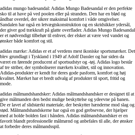
adidas mungo badesandal: Adidas Mungo Badesandal er den perfekte
sko til at have på ved poolen eller på stranden. Den har en blød og
åndbar overdel, der sikrer maksimal komfort i våde omgivelser.
Sandalen har også en letvægtskonstruktion og en skridsikker ydersål,
der giver god trækkraft på glatte overflader. Adidas Mungo Badesandal
er et nødvendigt tilbehør til enhver, der elsker at være ved vandet og
ønsker både komfort og stil.
adidas mærke: Adidas er et af verdens mest ikoniske sportsmærker. Det
blev grundlagt i Tyskland i 1949 af Adolf Dassler og har siden da
været en førende producent af sportsudstyr og -tøj. Adidas logo består
af tre striber, der symboliserer mærkets kvalitet, stil og innovation.
Adidas-produkter er kendt for deres gode pasform, komfort og høj
kvalitet. Mærket har et bredt udvalg af produkter til sport, fritid og
mode.
adidas målmandshandsker: Adidas målmandshandsker er designet til at
give målmanden den bedst mulige beskyttelse og ydeevne på banen.
De er lavet af slidstærkt materiale, der beskytter hænderne mod slag og
stød. Målmandshandskerne har også en god grebsevne, der hjælper
med at holde bolden fast i hånden. Adidas målmandshandsker er en
favorit blandt professionelle målmænd og anbefales til alle, der ønsker
at forbedre deres målmandsspil.