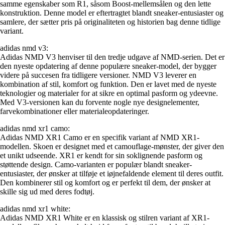
samme egenskaber som R1, såsom Boost-mellemsålen og den lette
konstruktion. Denne model er eftertragtet blandt sneaker-entusiaster og
samlere, der sætter pris på originaliteten og historien bag denne tidlige
variant.
adidas nmd v3:
Adidas NMD V3 henviser til den tredje udgave af NMD-serien. Det er
den nyeste opdatering af denne populære sneaker-model, der bygger
videre på succesen fra tidligere versioner. NMD V3 leverer en
kombination af stil, komfort og funktion. Den er lavet med de nyeste
teknologier og materialer for at sikre en optimal pasform og ydeevne.
Med V3-versionen kan du forvente nogle nye designelementer,
farvekombinationer eller materialeopdateringer.
adidas nmd xr1 camo:
Adidas NMD XR1 Camo er en specifik variant af NMD XR1-
modellen. Skoen er designet med et camouflage-mønster, der giver den
et unikt udseende. XR1 er kendt for sin soklignende pasform og
støttende design. Camo-varianten er populær blandt sneaker-
entusiaster, der ønsker at tilføje et iøjnefaldende element til deres outfit.
Den kombinerer stil og komfort og er perfekt til dem, der ønsker at
skille sig ud med deres fodtøj.
adidas nmd xr1 white:
Adidas NMD XR1 White er en klassisk og stilren variant af XR1-