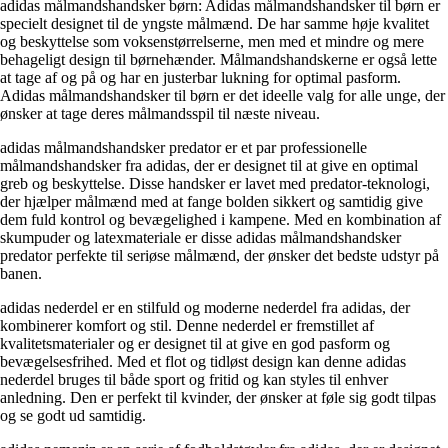
adidas målmandshandsker børn: Adidas målmandshandsker til børn er
specielt designet til de yngste målmænd. De har samme høje kvalitet
og beskyttelse som voksenstørrelserne, men med et mindre og mere
behageligt design til børnehænder. Målmandshandskerne er også lette
at tage af og på og har en justerbar lukning for optimal pasform.
Adidas målmandshandsker til børn er det ideelle valg for alle unge, der
ønsker at tage deres målmandsspil til næste niveau.
adidas målmandshandsker predator er et par professionelle
målmandshandsker fra adidas, der er designet til at give en optimal
greb og beskyttelse. Disse handsker er lavet med predator-teknologi,
der hjælper målmænd med at fange bolden sikkert og samtidig give
dem fuld kontrol og bevægelighed i kampene. Med en kombination af
skumpuder og latexmateriale er disse adidas målmandshandsker
predator perfekte til seriøse målmænd, der ønsker det bedste udstyr på
banen.
adidas nederdel er en stilfuld og moderne nederdel fra adidas, der
kombinerer komfort og stil. Denne nederdel er fremstillet af
kvalitetsmaterialer og er designet til at give en god pasform og
bevægelsesfrihed. Med et flot og tidløst design kan denne adidas
nederdel bruges til både sport og fritid og kan styles til enhver
anledning. Den er perfekt til kvinder, der ønsker at føle sig godt tilpas
og se godt ud samtidig.