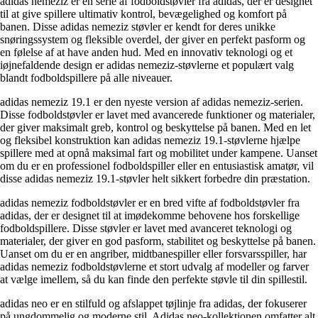
adidas nemeziz er en serie af fodboldstøvler fra adidas, der er designet
til at give spillere ultimativ kontrol, bevægelighed og komfort på
banen. Disse adidas nemeziz støvler er kendt for deres unikke
snøringssystem og fleksible overdel, der giver en perfekt pasform og
en følelse af at have anden hud. Med en innovativ teknologi og et
iøjnefaldende design er adidas nemeziz-støvlerne et populært valg
blandt fodboldspillere på alle niveauer.
adidas nemeziz 19.1 er den nyeste version af adidas nemeziz-serien.
Disse fodboldstøvler er lavet med avancerede funktioner og materialer,
der giver maksimalt greb, kontrol og beskyttelse på banen. Med en let
og fleksibel konstruktion kan adidas nemeziz 19.1-støvlerne hjælpe
spillere med at opnå maksimal fart og mobilitet under kampene. Uanset
om du er en professionel fodboldspiller eller en entusiastisk amatør, vil
disse adidas nemeziz 19.1-støvler helt sikkert forbedre din præstation.
adidas nemeziz fodboldstøvler er en bred vifte af fodboldstøvler fra
adidas, der er designet til at imødekomme behovene hos forskellige
fodboldspillere. Disse støvler er lavet med avanceret teknologi og
materialer, der giver en god pasform, stabilitet og beskyttelse på banen.
Uanset om du er en angriber, midtbanespiller eller forsvarsspiller, har
adidas nemeziz fodboldstøvlerne et stort udvalg af modeller og farver
at vælge imellem, så du kan finde den perfekte støvle til din spillestil.
adidas neo er en stilfuld og afslappet tøjlinje fra adidas, der fokuserer
på ungdommelig og moderne stil. Adidas neo-kollektionen omfatter alt