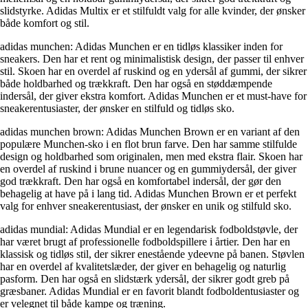
slidstyrke. Adidas Multix er et stilfuldt valg for alle kvinder, der ønsker
både komfort og stil.
adidas munchen: Adidas Munchen er en tidløs klassiker inden for
sneakers. Den har et rent og minimalistisk design, der passer til enhver
stil. Skoen har en overdel af ruskind og en ydersål af gummi, der sikrer
både holdbarhed og trækkraft. Den har også en støddæmpende
indersål, der giver ekstra komfort. Adidas Munchen er et must-have for
sneakerentusiaster, der ønsker en stilfuld og tidløs sko.
adidas munchen brown: Adidas Munchen Brown er en variant af den
populære Munchen-sko i en flot brun farve. Den har samme stilfulde
design og holdbarhed som originalen, men med ekstra flair. Skoen har
en overdel af ruskind i brune nuancer og en gummiydersål, der giver
god trækkraft. Den har også en komfortabel indersål, der gør den
behagelig at have på i lang tid. Adidas Munchen Brown er et perfekt
valg for enhver sneakerentusiast, der ønsker en unik og stilfuld sko.
adidas mundial: Adidas Mundial er en legendarisk fodboldstøvle, der
har været brugt af professionelle fodboldspillere i årtier. Den har en
klassisk og tidløs stil, der sikrer enestående ydeevne på banen. Støvlen
har en overdel af kvalitetslæder, der giver en behagelig og naturlig
pasform. Den har også en slidstærk ydersål, der sikrer godt greb på
græsbaner. Adidas Mundial er en favorit blandt fodboldentusiaster og
er velegnet til både kampe og træning.