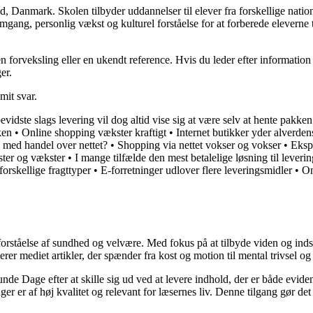
nd, Danmark. Skolen tilbyder uddannelser til elever fra forskellige nati
gang, personlig vækst og kulturel forståelse for at forberede eleverne t
 en forveksling eller en ukendt reference. Hvis du leder efter information
er.
mit svar.
vidste slags levering vil dog altid vise sig at være selv at hente pakken
ken
•
Online shopping vækster kraftigt
•
Internet butikker yder alverde
 med handel over nettet?
•
Shopping via nettet vokser og vokser
•
Eksp
ter og vækster
•
I mange tilfælde den mest betalelige løsning til leverin
orskellige fragttyper
•
E-forretninger udlover flere leveringsmidler
•
On
orståelse af sundhed og velvære. Med fokus på at tilbyde viden og indsig
r mediet artikler, der spænder fra kost og motion til mental trivsel og 
unde Dage efter at skille sig ud ved at levere indhold, der er både evide
r er af høj kvalitet og relevant for læsernes liv. Denne tilgang gør det