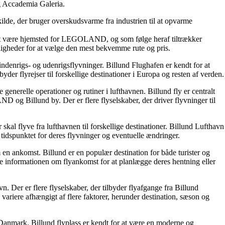
og Accademia Galeria.
ilde, der bruger overskudsvarme fra industrien til at opvarme
 for at være hjemsted for LEGOLAND, og som følge heraf tiltrækker
muligheder for at vælge den mest bekvemme rute og pris.
indenrigs- og udenrigsflyvninger. Billund Flughafen er kendt for at
yder flyrejser til forskellige destinationer i Europa og resten af verden.
 generelle operationer og rutiner i lufthavnen. Billund fly er centralt
D og Billund by. Der er flere flyselskaber, der driver flyvninger til
 skal flyve fra lufthavnen til forskellige destinationer. Billund Lufthavn
 tidspunktet for deres flyvninger og eventuelle ændringer.
 en ankomst. Billund er en populær destination for både turister og
ge informationen om flyankomst for at planlægge deres hentning eller
havn. Der er flere flyselskaber, der tilbyder flyafgange fra Billund
an variere afhængigt af flere faktorer, herunder destination, sæson og
, Danmark. Billund flyplass er kendt for at være en moderne og