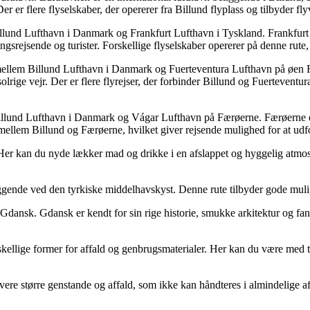
er er flere flyselskaber, der opererer fra Billund flyplass og tilbyder fly
 Billund Lufthavn i Danmark og Frankfurt Lufthavn i Tyskland. Frankfurt
rejsende og turister. Forskellige flyselskaber opererer på denne rute, 
ne mellem Billund Lufthavn i Danmark og Fuerteventura Lufthavn på øen 
 solrige vejr. Der er flere flyrejser, der forbinder Billund og Fuerteve
 Billund Lufthavn i Danmark og Vágar Lufthavn på Færøerne. Færøerne 
 mellem Billund og Færøerne, hvilket giver rejsende mulighed for at ud
 Her kan du nyde lækker mad og drikke i en afslappet og hyggelig atmo
ggende ved den tyrkiske middelhavskyst. Denne rute tilbyder gode muli
Gdansk. Gdansk er kendt for sin rige historie, smukke arkitektur og fan
skellige former for affald og genbrugsmaterialer. Her kan du være med 
re større genstande og affald, som ikke kan håndteres i almindelige aff