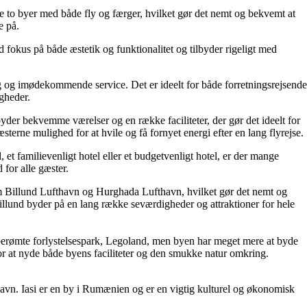
e to byer med både fly og færger, hvilket gør det nemt og bekvemt at
e på.
d fokus på både æstetik og funktionalitet og tilbyder rigeligt med
lig og imødekommende service. Det er ideelt for både forretningsrejsende
igheder.
byder bekvemme værelser og en række faciliteter, der gør det ideelt for
terne mulighed for at hvile og få fornyet energi efter en lang flyrejse.
 et familievenligt hotel eller et budgetvenligt hotel, er der mange
 for alle gæster.
em Billund Lufthavn og Hurghada Lufthavn, hvilket gør det nemt og
illund byder på en lang række seværdigheder og attraktioner for hele
n berømte forlystelsespark, Legoland, men byen har meget mere at byde
r at nyde både byens faciliteter og den smukke natur omkring.
havn. Iasi er en by i Rumænien og er en vigtig kulturel og økonomisk