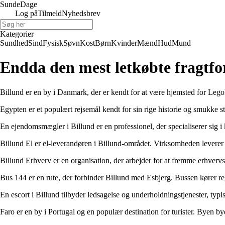
Sunde
Dage
Log på
Tilmeld
Nyhedsbrev
Kategorier
Sundhed
Sind
Fysisk
Søvn
Kost
Børn
Kvinder
Mænd
Hud
Mund
Endda den mest letkøbte fragtf
Billund er en by i Danmark, der er kendt for at være hjemsted for Legol
Egypten er et populært rejsemål kendt for sin rige historie og smukk
En ejendomsmægler i Billund er en professionel, der specialiserer si
Billund El er el-leverandøren i Billund-området. Virksomheden leverer 
Billund Erhverv er en organisation, der arbejder for at fremme erhvervs
Bus 144 er en rute, der forbinder Billund med Esbjerg. Bussen kører r
En escort i Billund tilbyder ledsagelse og underholdningstjenester, typis
Faro er en by i Portugal og en populær destination for turister. Byen by