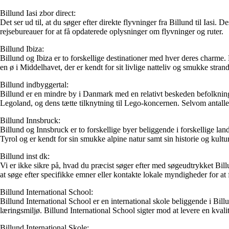
Billund Iasi zbor direct:
Det ser ud til, at du søger efter direkte flyvninger fra Billund til Iasi.
rejsebureauer for at få opdaterede oplysninger om flyvninger og ruter.
Billund Ibiza:
Billund og Ibiza er to forskellige destinationer med hver deres charme. 
en ø i Middelhavet, der er kendt for sit livlige natteliv og smukke strande
Billund indbyggertal:
Billund er en mindre by i Danmark med en relativt beskeden befolkning.
Legoland, og dens tætte tilknytning til Lego-koncernen. Selvom antallet
Billund Innsbruck:
Billund og Innsbruck er to forskellige byer beliggende i forskellige l
Tyrol og er kendt for sin smukke alpine natur samt sin historie og kultur.
Billund inst dk:
Vi er ikke sikre på, hvad du præcist søger efter med søgeudtrykket Billun
at søge efter specifikke emner eller kontakte lokale myndigheder for at
Billund International School:
Billund International School er en international skole beliggende i Bill
læringsmiljø. Billund International School sigter mod at levere en kvali
Billund International Skole: