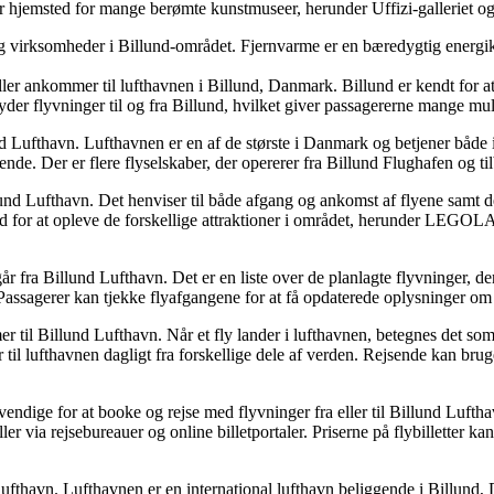
n er hjemsted for mange berømte kunstmuseer, herunder Uffizi-galleriet 
 og virksomheder i Billund-området. Fjernvarme er en bæredygtig energik
r fra eller ankommer til lufthavnen i Billund, Danmark. Billund er kendt
ilbyder flyvninger til og fra Billund, hvilket giver passagererne mange 
nd Lufthavn. Lufthavnen er en af de største i Danmark og betjener både 
nde. Der er flere flyselskaber, der opererer fra Billund Flughafen og tilb
illund Lufthavn. Det henviser til både afgang og ankomst af flyene samt de
nd for at opleve de forskellige attraktioner i området, herunder LEGOLAN
år fra Billund Lufthavn. Det er en liste over de planlagte flyvninger, der
 Passagerer kan tjekke flyafgangene for at få opdaterede oplysninger om
r til Billund Lufthavn. Når et fly lander i lufthavnen, betegnes det som
til lufthavnen dagligt fra forskellige dele af verden. Rejsende kan bru
r nødvendige for at booke og rejse med flyvninger fra eller til Billund Luft
ler via rejsebureauer og online billetportaler. Priserne på flybilletter k
 Lufthavn. Lufthavnen er en international lufthavn beliggende i Billund