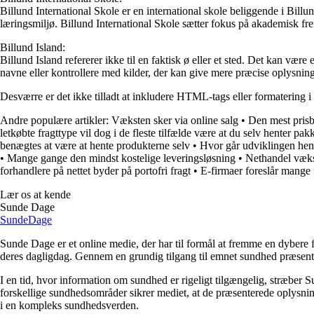
Billund International Skole er en international skole beliggende i Billu
læringsmiljø. Billund International Skole sætter fokus på akademisk frem
Billund Island:
Billund Island refererer ikke til en faktisk ø eller et sted. Det kan være
navne eller kontrollere med kilder, der kan give mere præcise oplysning
Desværre er det ikke tilladt at inkludere HTML-tags eller formatering i 
Andre populære artikler:
Væksten sker via online salg
•
Den mest prisbe
letkøbte fragttype vil dog i de fleste tilfælde være at du selv henter pak
benægtes at være at hente produkterne selv
•
Hvor går udviklingen hen
•
Mange gange den mindst kostelige leveringsløsning
•
Nethandel væks
forhandlere på nettet byder på portofri fragt
•
E-firmaer foreslår mange f
Lær os at kende
Sunde Dage
Sunde
Dage
Sunde Dage er et online medie, der har til formål at fremme en dybere f
deres dagligdag. Gennem en grundig tilgang til emnet sundhed præsentere
I en tid, hvor information om sundhed er rigeligt tilgængelig, stræber S
forskellige sundhedsområder sikrer mediet, at de præsenterede oplysninge
i en kompleks sundhedsverden.