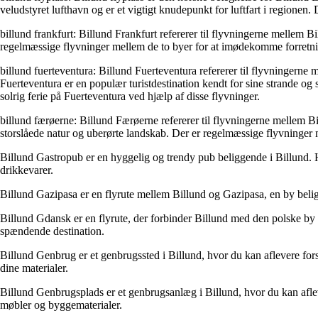
veludstyret lufthavn og er et vigtigt knudepunkt for luftfart i regionen. D
billund frankfurt: Billund Frankfurt refererer til flyvningerne mellem
regelmæssige flyvninger mellem de to byer for at imødekomme forretnings
billund fuerteventura: Billund Fuerteventura refererer til flyvninger
Fuerteventura er en populær turistdestination kendt for sine strande og
solrig ferie på Fuerteventura ved hjælp af disse flyvninger.
billund færøerne: Billund Færøerne refererer til flyvningerne mellem
storslåede natur og uberørte landskab. Der er regelmæssige flyvninger
Billund Gastropub er en hyggelig og trendy pub beliggende i Billund.
drikkevarer.
Billund Gazipasa er en flyrute mellem Billund og Gazipasa, en by beli
Billund Gdansk er en flyrute, der forbinder Billund med den polske by 
spændende destination.
Billund Genbrug er et genbrugssted i Billund, hvor du kan aflevere for
dine materialer.
Billund Genbrugsplads er et genbrugsanlæg i Billund, hvor du kan afleve
møbler og byggematerialer.