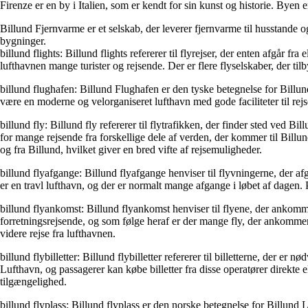
Firenze er en by i Italien, som er kendt for sin kunst og historie. Bye
Billund Fjernvarme er et selskab, der leverer fjernvarme til husstande
bygninger.
billund flights: Billund flights refererer til flyrejser, der enten afgå
lufthavnen mange turister og rejsende. Der er flere flyselskaber, der t
billund flughafen: Billund Flughafen er den tyske betegnelse for Billu
være en moderne og velorganiseret lufthavn med gode faciliteter til rejse
billund fly: Billund fly refererer til flytrafikken, der finder sted ved B
for mange rejsende fra forskellige dele af verden, der kommer til Billu
og fra Billund, hvilket giver en bred vifte af rejsemuligheder.
billund flyafgange: Billund flyafgange henviser til flyvningerne, der afg
er en travl lufthavn, og der er normalt mange afgange i løbet af dagen.
billund flyankomst: Billund flyankomst henviser til flyene, der ankomme
forretningsrejsende, og som følge heraf er der mange fly, der ankommer 
videre rejse fra lufthavnen.
billund flybilletter: Billund flybilletter refererer til billetterne, der e
Lufthavn, og passagerer kan købe billetter fra disse operatører direkte el
tilgængelighed.
billund flyplass: Billund flyplass er den norske betegnelse for Billund