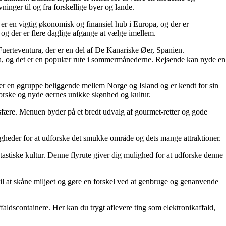
vninger til og fra forskellige byer og lande.
 er en vigtig økonomisk og finansiel hub i Europa, og der er
og der er flere daglige afgange at vælge imellem.
Fuerteventura, der er en del af De Kanariske Øer, Spanien.
ntura, og det er en populær rute i sommermånederne. Rejsende kan nyde en
er en øgruppe beliggende mellem Norge og Island og er kendt for sin
forske og nyde øernes unikke skønhed og kultur.
sfære. Menuen byder på et bredt udvalg af gourmet-retter og gode
gheder for at udforske det smukke område og dets mange attraktioner.
tastiske kultur. Denne flyrute giver dig mulighed for at udforske denne
til at skåne miljøet og gøre en forskel ved at genbruge og genanvende
aldscontainere. Her kan du trygt aflevere ting som elektronikaffald,