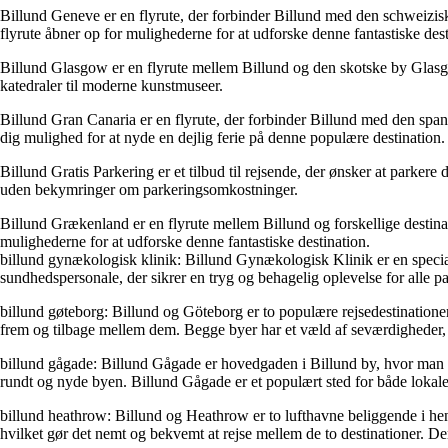
Billund Geneve er en flyrute, der forbinder Billund med den schweizis
flyrute åbner op for mulighederne for at udforske denne fantastiske dest
Billund Glasgow er en flyrute mellem Billund og den skotske by Glasgow
katedraler til moderne kunstmuseer.
Billund Gran Canaria er en flyrute, der forbinder Billund med den spans
dig mulighed for at nyde en dejlig ferie på denne populære destination.
Billund Gratis Parkering er et tilbud til rejsende, der ønsker at parker
uden bekymringer om parkeringsomkostninger.
Billund Grækenland er en flyrute mellem Billund og forskellige destin
mulighederne for at udforske denne fantastiske destination.
billund gynækologisk klinik: Billund Gynækologisk Klinik er en special
sundhedspersonale, der sikrer en tryg og behagelig oplevelse for alle pa
billund gøteborg: Billund og Göteborg er to populære rejsedestinatione
frem og tilbage mellem dem. Begge byer har et væld af seværdigheder, 
billund gågade: Billund Gågade er hovedgaden i Billund by, hvor man fin
rundt og nyde byen. Billund Gågade er et populært sted for både lokale o
billund heathrow: Billund og Heathrow er to lufthavne beliggende i hen
hvilket gør det nemt og bekvemt at rejse mellem de to destinationer. D