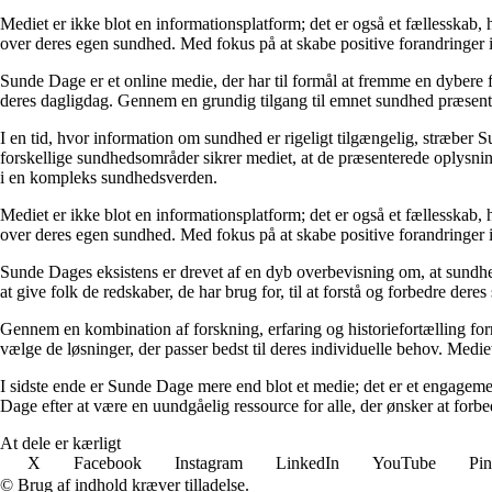
Mediet er ikke blot en informationsplatform; det er også et fællesskab,
over deres egen sundhed. Med fokus på at skabe positive forandringer i
Sunde Dage er et online medie, der har til formål at fremme en dybere f
deres dagligdag. Gennem en grundig tilgang til emnet sundhed præsentere
I en tid, hvor information om sundhed er rigeligt tilgængelig, stræber S
forskellige sundhedsområder sikrer mediet, at de præsenterede oplysninge
i en kompleks sundhedsverden.
Mediet er ikke blot en informationsplatform; det er også et fællesskab,
over deres egen sundhed. Med fokus på at skabe positive forandringer i
Sunde Dages eksistens er drevet af en dyb overbevisning om, at sundhe
at give folk de redskaber, de har brug for, til at forstå og forbedre der
Gennem en kombination af forskning, erfaring og historiefortælling fo
vælge de løsninger, der passer bedst til deres individuelle behov. Medie
I sidste ende er Sunde Dage mere end blot et medie; det er et engageme
Dage efter at være en uundgåelig ressource for alle, der ønsker at for
At dele er kærligt
X
Facebook
Instagram
LinkedIn
YouTube
Pin
© Brug af indhold kræver tilladelse.