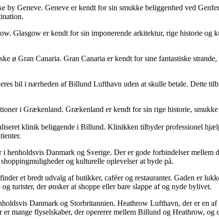
ke by Geneve. Geneve er kendt for sin smukke beliggenhed ved Genfersø
ination.
. Glasgow er kendt for sin imponerende arkitektur, rige historie og ku
ke ø Gran Canaria. Gran Canaria er kendt for sine fantastiske strande, 
e deres bil i nærheden af Billund Lufthavn uden at skulle betale. Dette t
ationer i Grækenland. Grækenland er kendt for sin rige historie, smukk
iseret klinik beliggende i Billund. Klinikken tilbyder professionel hjæ
tienter.
r i henholdsvis Danmark og Sverige. Der er gode forbindelser mellem de
shoppingmuligheder og kulturelle oplevelser at byde på.
der et bredt udvalg af butikker, caféer og restauranter. Gaden er lukket
g turister, der ønsker at shoppe eller bare slappe af og nyde bylivet.
holdsvis Danmark og Storbritannien. Heathrow Lufthavn, der er en af ve
er er mange flyselskaber, der opererer mellem Billund og Heathrow, og d