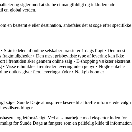
onaliteter og sigter mod at skabe et mangfoldigt og inkluderende
il en global verden.
 om en bestemt ø eller destination, anbefales det at søge efter specifikke
•
Størstedelen af online selskaber præsterer 1 dags fragt
•
Den mest
ns fragtmuligheder
•
Den mest prisbevidste type af levering kan ikke
ort i fremtiden sker gennem online salg
•
E-shopping vækster ekstremt
g
•
Visse e-butikker frembyder levering uden gebyr
•
Nogle enkelte
line outlets giver flere leveringsmåder
•
Netkøb boomer
t søger Sunde Dage at inspirere læsere til at træffe informerede valg i
livsstilsændringer.
nsbaseret og letforståeligt. Ved at samarbejde med eksperter inden for
 muligt for Sunde Dage at fungere som en pålidelig kilde til information