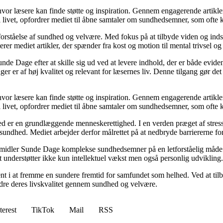
 hvor læsere kan finde støtte og inspiration. Gennem engagerende artikle
 livet, opfordrer mediet til åbne samtaler om sundhedsemner, som ofte 
orståelse af sundhed og velvære. Med fokus på at tilbyde viden og indsig
r mediet artikler, der spænder fra kost og motion til mental trivsel og 
unde Dage efter at skille sig ud ved at levere indhold, der er både evide
r er af høj kvalitet og relevant for læsernes liv. Denne tilgang gør det
 hvor læsere kan finde støtte og inspiration. Gennem engagerende artikle
 livet, opfordrer mediet til åbne samtaler om sundhedsemner, som ofte 
d er en grundlæggende menneskerettighed. I en verden præget af stress
es sundhed. Mediet arbejder derfor målrettet på at nedbryde barriererne f
rmidler Sunde Dage komplekse sundhedsemner på en letforståelig måde. D
t understøtter ikke kun intellektuel vækst men også personlig udvikling.
nt i at fremme en sundere fremtid for samfundet som helhed. Ved at tilb
bedre deres livskvalitet gennem sundhed og velvære.
terest
TikTok
Mail
RSS