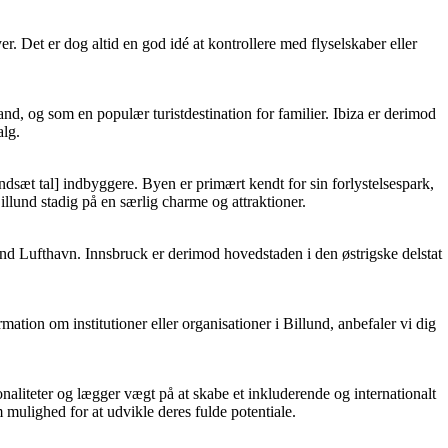
er. Det er dog altid en god idé at kontrollere med flyselskaber eller
and, og som en populær turistdestination for familier. Ibiza er derimod
alg.
dsæt tal] indbyggere. Byen er primært kendt for sin forlystelsespark,
llund stadig på en særlig charme og attraktioner.
lund Lufthavn. Innsbruck er derimod hovedstaden i den østrigske delstat
mation om institutioner eller organisationer i Billund, anbefaler vi dig
onaliteter og lægger vægt på at skabe et inkluderende og internationalt
 mulighed for at udvikle deres fulde potentiale.