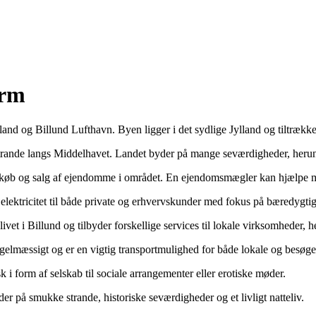
orm
and og Billund Lufthavn. Byen ligger i det sydlige Jylland og tiltrækker
e strande langs Middelhavet. Landet byder på mange seværdigheder, her
g i køb og salg af ejendomme i området. En ejendomsmægler kan hjælpe
elektricitet til både private og erhvervskunder med fokus på bæredygti
livet i Billund og tilbyder forskellige services til lokale virksomheder
egelmæssigt og er en vigtig transportmulighed for både lokale og besøg
k i form af selskab til sociale arrangementer eller erotiske møder.
der på smukke strande, historiske seværdigheder og et livligt natteliv.