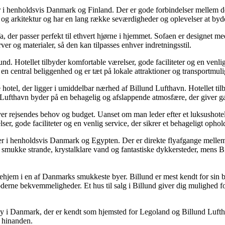
er i henholdsvis Danmark og Finland. Der er gode forbindelser mellem d
e og arkitektur og har en lang række seværdigheder og oplevelser at byd
a, der passer perfekt til ethvert hjørne i hjemmet. Sofaen er designet me
ver og materialer, så den kan tilpasses enhver indretningsstil.
lund. Hotellet tilbyder komfortable værelser, gode faciliteter og en ven
 en central beliggenhed og er tæt på lokale attraktioner og transportmul
 hotel, der ligger i umiddelbar nærhed af Billund Lufthavn. Hotellet til
l Lufthavn byder på en behagelig og afslappende atmosfære, der giver gæs
nhver rejsendes behov og budget. Uanset om man leder efter et luksushotel,
r, gode faciliteter og en venlig service, der sikrer et behageligt ophold
oner i henholdsvis Danmark og Egypten. Der er direkte flyafgange mell
e smukke strande, krystalklare vand og fantastiske dykkersteder, mens B
rømmehjem i en af Danmarks smukkeste byer. Billund er mest kendt for si
rne bekvemmeligheder. Et hus til salg i Billund giver dig mulighed fo
en by i Danmark, der er kendt som hjemsted for Legoland og Billund Luft
l hinanden.