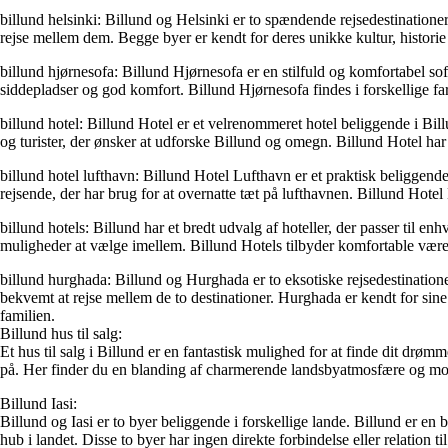
billund helsinki: Billund og Helsinki er to spændende rejsedestination
rejse mellem dem. Begge byer er kendt for deres unikke kultur, histori
billund hjørnesofa: Billund Hjørnesofa er en stilfuld og komfortabel sof
siddepladser og god komfort. Billund Hjørnesofa findes i forskellige far
billund hotel: Billund Hotel er et velrenommeret hotel beliggende i Bil
og turister, der ønsker at udforske Billund og omegn. Billund Hotel har
billund hotel lufthavn: Billund Hotel Lufthavn er et praktisk beliggende
rejsende, der har brug for at overnatte tæt på lufthavnen. Billund Hote
billund hotels: Billund har et bredt udvalg af hoteller, der passer til e
muligheder at vælge imellem. Billund Hotels tilbyder komfortable værelse
billund hurghada: Billund og Hurghada er to eksotiske rejsedestinati
bekvemt at rejse mellem de to destinationer. Hurghada er kendt for sin
familien.
Billund hus til salg:
Et hus til salg i Billund er en fantastisk mulighed for at finde dit d
på. Her finder du en blanding af charmerende landsbyatmosfære og mode
Billund Iasi:
Billund og Iasi er to byer beliggende i forskellige lande. Billund er 
hub i landet. Disse to byer har ingen direkte forbindelse eller relation ti