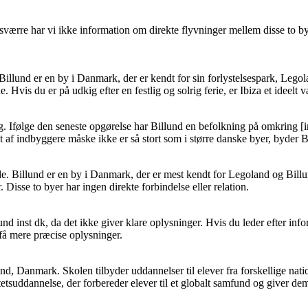
 Desværre har vi ikke information om direkte flyvninger mellem disse to by
Billund er en by i Danmark, der er kendt for sin forlystelsespark, Legol
. Hvis du er på udkig efter en festlig og solrig ferie, er Ibiza et ideelt v
 Ifølge den seneste opgørelse har Billund en befolkning på omkring [in
 af indbyggere måske ikke er så stort som i større danske byer, byder Bi
ande. Billund er en by i Danmark, der er mest kendt for Legoland og Bil
 Disse to byer har ingen direkte forbindelse eller relation.
d inst dk, da det ikke giver klare oplysninger. Hvis du leder efter infor
 få mere præcise oplysninger.
und, Danmark. Skolen tilbyder uddannelser til elever fra forskellige nati
tetsuddannelse, der forbereder elever til et globalt samfund og giver dem