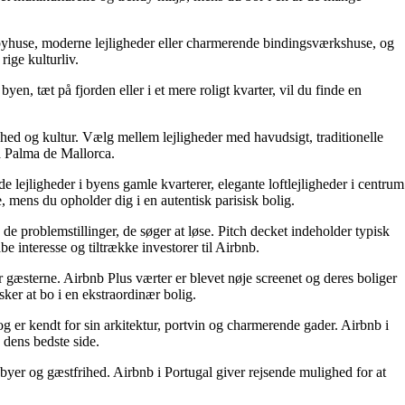
 byhuse, moderne lejligheder eller charmerende bindingsværkshuse, og
ige kulturliv.
yen, tæt på fjorden eller i et mere roligt kvarter, vil du finde en
hed og kultur. Vælg mellem lejligheder med havudsigt, traditionelle
å Palma de Mallorca.
e lejligheder i byens gamle kvarterer, elegante loftlejligheder i centrum
mens du opholder dig i en autentisk parisisk bolig.
e problemstillinger, de søger at løse. Pitch decket indeholder typisk
e interesse og tiltrække investorer til Airbnb.
or gæsterne. Airbnb Plus værter er blevet nøje screenet og deres boliger
sker at bo i en ekstraordinær bolig.
g er kendt for sin arkitektur, portvin og charmerende gader. Airbnb i
 dens bedste side.
e byer og gæstfrihed. Airbnb i Portugal giver rejsende mulighed for at