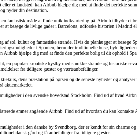
t eller et landsted, kan Airbnb hjælpe dig med at finde det perfekte so
og nyder din destination.
 fantastisk måde at finde unik indkvartering på. Airbnb tilbyder et br
r at besøge de livlige gader i Barcelona, udforske historien i Madrid e
 af sol, kultur og fantastiske strande. Hvis du planlægger at besøge Sp
rteringsmuligheder i Spanien, herunder traditionelle huse, bylejlighede
n Airbnb hjælpe dig med at finde den perfekte bolig til dit ophold i Spa
plit, en populær kroatiske kystby med smukke strande og historiske sevæ
nmeldelser fra tidligere gæster og værtsanbefalinger.
tiekurs, dens præstation på børsen og de seneste nyheder og analyser r
på aktiemarkedet.
uligheder i den svenske hovedstad Stockholm. Find ud af hvad Airbnb t
laterede emner angående Airbnb. Find ud af hvordan du kan kontakte Air
uligheder i den danske by Svendborg, der er kendt for sin charme og 
itionel dansk gård og få anbefalinger fra tidligere gæster.