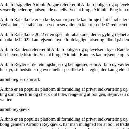
Airbnb Prag eller Airbnb Prague refererer til Airbnb-boliger og oplevels
seværdigheder og pulserende natteliv. Ved at bruge Airbnb i Prag kan r
Airbnb Rabatkode er en kode, som rejsende kan bruge til at få rabatter
Ved at indtaste rabatkoden ved reservationen kan rejsende få reduceret
Airbnb Rabatkode 2022 er en specifik rabatkode, der er gyldig i løbet 
rabatkode i 2022 kan rejsende nyde fordelagtige priser og tilbud på dere
Airbnb Randers refererer til Airbnb-boliger og oplevelser i byen Rande
fascinerende historie. Ved at bruge Airbnb i Randers kan rejsende oplev
Airbnb Regler er de retningslinjer og betingelser, som Airbnb og værter
husdyr, stilhedstider og eventuelle specifikke husregler, der kan gælde 
airbnb regler danmark
Airbnb er en populær platform til formidling af privat indkvartering og
ting som check-in og check-out tider, rengøring af boligen, støjniveau og
værten.
airbnb reykjavik
Airbnb er en populær platform til formidling af privat indkvartering og
bolig gennem Airbnb i Reykjavik, har man mulighed for at bo i et tradi