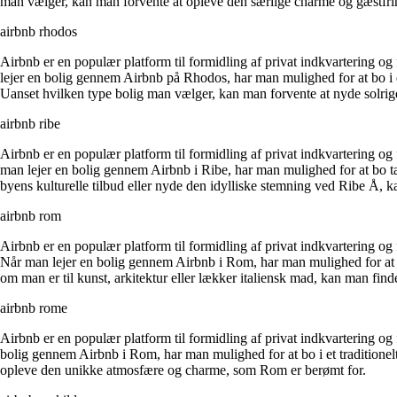
man vælger, kan man forvente at opleve den særlige charme og gæstfrih
airbnb rhodos
Airbnb er en populær platform til formidling af privat indkvartering 
lejer en bolig gennem Airbnb på Rhodos, har man mulighed for at bo i 
Uanset hvilken type bolig man vælger, kan man forvente at nyde solrig
airbnb ribe
Airbnb er en populær platform til formidling af privat indkvartering 
man lejer en bolig gennem Airbnb i Ribe, har man mulighed for at b
byens kulturelle tilbud eller nyde den idylliske stemning ved Ribe Å, 
airbnb rom
Airbnb er en populær platform til formidling af privat indkvartering og 
Når man lejer en bolig gennem Airbnb i Rom, har man mulighed for at
om man er til kunst, arkitektur eller lækker italiensk mad, kan man fin
airbnb rome
Airbnb er en populær platform til formidling af privat indkvartering og
bolig gennem Airbnb i Rom, har man mulighed for at bo i et traditionel
opleve den unikke atmosfære og charme, som Rom er berømt for.