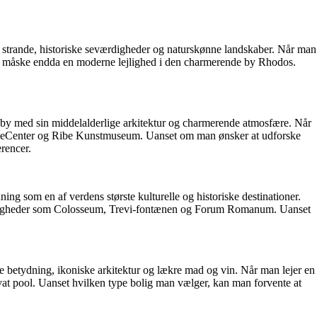
e strande, historiske seværdigheder og naturskønne landskaber. Når man
ler måske endda en moderne lejlighed i den charmerende by Rhodos.
e by med sin middelalderlige arkitektur og charmerende atmosfære. Når
ingeCenter og Ribe Kunstmuseum. Uanset om man ønsker at udforske
rencer.
ing som en af verdens største kulturelle og historiske destinationer.
eværdigheder som Colosseum, Trevi-fontænen og Forum Romanum. Uanset
ske betydning, ikoniske arkitektur og lækre mad og vin. Når man lejer en
ivat pool. Uanset hvilken type bolig man vælger, kan man forvente at