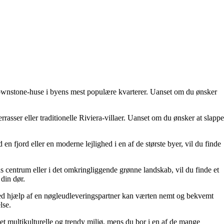
brownstone-huse i byens mest populære kvarterer. Uanset om du ønsker
asser eller traditionelle Riviera-villaer. Uanset om du ønsker at slappe
 fjord eller en moderne lejlighed i en af ​​de største byer, vil du finde
 centrum eller i det omkringliggende grønne landskab, vil du finde et
din dør.
 Ved hjælp af en nøgleudleveringspartner kan værten nemt og bekvemt
lse.
t multikulturelle og trendy miljø, mens du bor i en af de mange