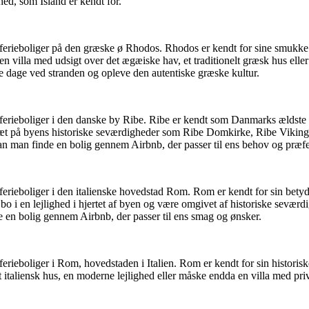
ed, som Island er kendt for.
og ferieboliger på den græske ø Rhodos. Rhodos er kendt for sine smukk
en villa med udsigt over det ægæiske hav, et traditionelt græsk hus el
e dage ved stranden og opleve den autentiske græske kultur.
og ferieboliger i den danske by Ribe. Ribe er kendt som Danmarks ældst
o tæt på byens historiske seværdigheder som Ribe Domkirke, Ribe Vik
kan man finde en bolig gennem Airbnb, der passer til ens behov og præfe
ferieboliger i den italienske hovedstad Rom. Rom er kendt for sin betydn
 bo i en lejlighed i hjertet af byen og være omgivet af historiske s
de en bolig gennem Airbnb, der passer til ens smag og ønsker.
 ferieboliger i Rom, hovedstaden i Italien. Rom er kendt for sin histori
t italiensk hus, en moderne lejlighed eller måske endda en villa med pr