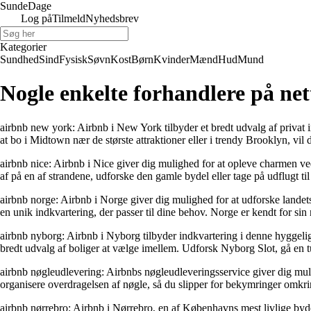
Sunde
Dage
Log på
Tilmeld
Nyhedsbrev
Kategorier
Sundhed
Sind
Fysisk
Søvn
Kost
Børn
Kvinder
Mænd
Hud
Mund
Nogle enkelte forhandlere på net
airbnb new york: Airbnb i New York tilbyder et bredt udvalg af privat 
at bo i Midtown nær de største attraktioner eller i trendy Brooklyn, vi
airbnb nice: Airbnb i Nice giver dig mulighed for at opleve charmen ved 
af på en af ​​strandene, udforske den gamle bydel eller tage på udflugt t
airbnb norge: Airbnb i Norge giver dig mulighed for at udforske landets s
en unik indkvartering, der passer til dine behov. Norge er kendt for sin 
airbnb nyborg: Airbnb i Nyborg tilbyder indkvartering i denne hyggelig
bredt udvalg af boliger at vælge imellem. Udforsk Nyborg Slot, gå en tu
airbnb nøgleudlevering: Airbnbs nøgleudleveringsservice giver dig muli
organisere overdragelsen af nøgle, så du slipper for bekymringer omkr
airbnb nørrebro: Airbnb i Nørrebro, en af Københavns mest livlige byd