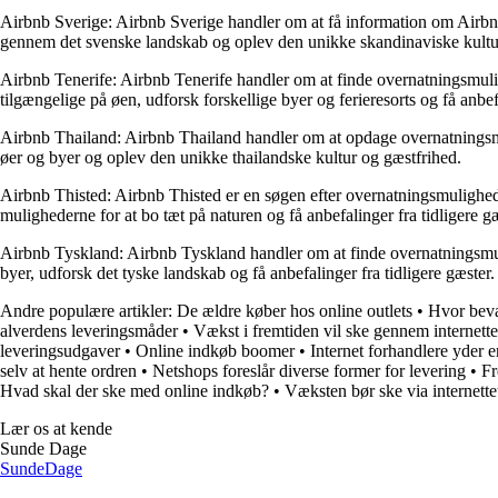
Airbnb Sverige: Airbnb Sverige handler om at få information om Airbnb-
gennem det svenske landskab og oplev den unikke skandinaviske kultu
Airbnb Tenerife: Airbnb Tenerife handler om at finde overnatningsmulig
tilgængelige på øen, udforsk forskellige byer og ferieresorts og få anbefa
Airbnb Thailand: Airbnb Thailand handler om at opdage overnatningsmuli
øer og byer og oplev den unikke thailandske kultur og gæstfrihed.
Airbnb Thisted: Airbnb Thisted er en søgen efter overnatningsmulighede
mulighederne for at bo tæt på naturen og få anbefalinger fra tidligere gæ
Airbnb Tyskland: Airbnb Tyskland handler om at finde overnatningsmuligh
byer, udforsk det tyske landskab og få anbefalinger fra tidligere gæster.
Andre populære artikler:
De ældre køber hos online outlets
•
Hvor bevæ
alverdens leveringsmåder
•
Vækst i fremtiden vil ske gennem internette
leveringsudgaver
•
Online indkøb boomer
•
Internet forhandlere yder e
selv at hente ordren
•
Netshops foreslår diverse former for levering
•
Fr
Hvad skal der ske med online indkøb?
•
Væksten bør ske via internette
Lær os at kende
Sunde Dage
Sunde
Dage