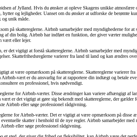
idsen af ​​Jylland. Hvis du ønsker at opleve Skagens unikke atmosfære 
e, hytter og lejligheder. Uanset om du ønsker at udforske de berømte k
k og unik måde.
om på skattereglerne. Airbnb samarbejder med myndighederne for at sik
 af din bolig. Airbnb har indført en funktion, der giver værter mulighe
vært eller lejer.
er det vigtigt at forstå skattereglerne. Airbnb samarbejder med myndighe
elser. Skattefrihedsreglerne varierer fra land til land og kan ændres over
gtigt at være opmærksom på skattereglerne. Skattereglerne varierer fra
irbnb-vært er du ansvarlig for at rapportere din indtægt og betale eventu
konsultere en professionel, hvis nødvendigt.
tereglerne for Airbnb-værter. Disse ændringer kan variere afhængigt af 
vært er det vigtigt at gøre sig bekendt med skattereglerne, der gælder fo
kte Airbnb eller søge professionel rådgivning.
glerne for Airbnb-værter. Det er vigtigt at være opmærksom på disse æn
 eventuelle skatter i henhold til de nye regler. Airbnb samarbejder med 
 Airbnb eller søge professionel rådgivning.
 sted, der giver dig frihed og fleksibilitet, kan Airbnb være det perf