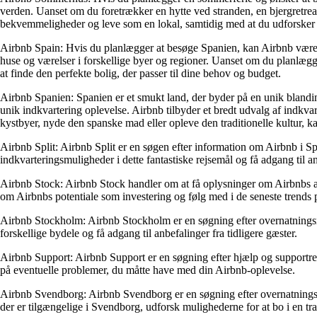
verden. Uanset om du foretrækker en hytte ved stranden, en bjergretrea
bekvemmeligheder og leve som en lokal, samtidig med at du udforsker 
Airbnb Spain: Hvis du planlægger at besøge Spanien, kan Airbnb være en
huse og værelser i forskellige byer og regioner. Uanset om du planlægge
at finde den perfekte bolig, der passer til dine behov og budget.
Airbnb Spanien: Spanien er et smukt land, der byder på en unik blanding
unik indkvartering oplevelse. Airbnb tilbyder et bredt udvalg af indkva
kystbyer, nyde den spanske mad eller opleve den traditionelle kultur, ka
Airbnb Split: Airbnb Split er en søgen efter information om Airbnb i S
indkvarteringsmuligheder i dette fantastiske rejsemål og få adgang til a
Airbnb Stock: Airbnb Stock handler om at få oplysninger om Airbnbs ak
om Airbnbs potentiale som investering og følg med i de seneste trends 
Airbnb Stockholm: Airbnb Stockholm er en søgning efter overnatningsm
forskellige bydele og få adgang til anbefalinger fra tidligere gæster.
Airbnb Support: Airbnb Support er en søgning efter hjælp og supportre
på eventuelle problemer, du måtte have med din Airbnb-oplevelse.
Airbnb Svendborg: Airbnb Svendborg er en søgning efter overnatningsm
der er tilgængelige i Svendborg, udforsk mulighederne for at bo i en trad