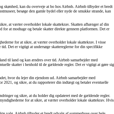
og skønhed, kan du overveje at bo hos Airbnb. Airbnb tilbyder et bredt
unstmuseer, besøge den gamle bydel eller nyde de smukke strande, kan
re, at værter overholder lokale skattekrav. Skatten afhænger af din
d for at modtage og betale skatter direkte gennem platformen. Det er
derne for at sikre, at værter overholder lokale skattekrav. I visse
 tid. Det er vigtigt at undersøge skattereglerne for din specifikke
 land til land og kan ændres over tid. Airbnb samarbejder med
elle skatter i henhold til de gældende regler. Det er vigtigt at gøre sig
landet, hvor du lejer din ejendom ud. Airbnb samarbejder med
r 2021, og sikre, at du rapporterer din indtægt og betaler eventuelle
dringer og sikre, at du holder dig opdateret med de gældende regler.
myndighederne for at sikre, at værter overholder lokale skattekrav. Hvis
ekte valg. Airbnb tilbyder et bredt udvalg af sommerhuse over hele