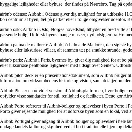
hyggelige lejligheder eller byhuse, der findes på Nørrebro. Tag på opdag
airbnb odense: Airbnb i Odense giver dig mulighed for at udforske H.C
bo i centrum af byen, tæt på parker eller i rolige omgivelser udenfor.
airbnb oslo: Airbnb i Oslo, Norges hovedstad, tilbyder en bred vifte af b
passende bolig. Udforsk byens mange museer, nyd udsigten fra Holmenkol
airbnb palma de mallorca: Airbnb på Palma de Mallorca, den største by
byhuse eller luksuriøse villaer, alt sammen tæt på smukke strande, god
airbnb paris: Airbnb i Paris, byernes by, giver dig mulighed for at bo p
eller luksuriøse penthouse-lejligheder med udsigt over Seinen. Udfors
Airbnb pitch deck er en præsentationsdokument, som Airbnb bruger til a
information om virksomhedens historie og vision, samt detaljer om deres
Airbnb Plus er en udvidet version af Airbnb-platformen, hvor boliger er 
opfylder visse standarder for stil, renlighed og faciliteter. Dette gør Ai
Airbnb Porto refererer til Airbnb-boliger og oplevelser i byen Porto i 
Porto giver rejsende mulighed for at udforske byen som en lokal, ved at 
Airbnb Portugal giver adgang til Airbnb-boliger og oplevelser i hele lan
opdage landets kultur og skønhed ved at bo i traditionelle hjem og deltag