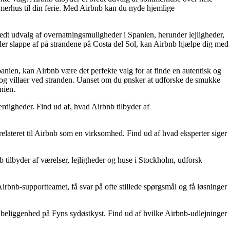
mmerhus til din ferie. Med Airbnb kan du nyde hjemlige
edt udvalg af overnatningsmuligheder i Spanien, herunder lejligheder,
ller slappe af på strandene på Costa del Sol, kan Airbnb hjælpe dig med
anien, kan Airbnb være det perfekte valg for at finde en autentisk og
r og villaer ved stranden. Uanset om du ønsker at udforske de smukke
nien.
rdigheder. Find ud af, hvad Airbnb tilbyder af
elateret til Airbnb som en virksomhed. Find ud af hvad eksperter siger
ilbyder af værelser, lejligheder og huse i Stockholm, udforsk
bnb-supportteamet, få svar på ofte stillede spørgsmål og få løsninger
beliggenhed på Fyns sydøstkyst. Find ud af hvilke Airbnb-udlejninger