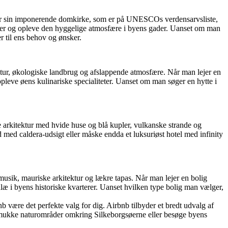
t for sin imponerende domkirke, som er på UNESCOs verdensarvsliste,
eder og opleve den hyggelige atmosfære i byens gader. Uanset om man
r til ens behov og ønsker.
natur, økologiske landbrug og afslappende atmosfære. Når man lejer en
leve øens kulinariske specialiteter. Uanset om man søger en hytte i
ke arkitektur med hvide huse og blå kupler, vulkanske strande og
 med caldera-udsigt eller måske endda et luksuriøst hotel med infinity
-musik, mauriske arkitektur og lækre tapas. Når man lejer en bolig
alæ i byens historiske kvarterer. Uanset hvilken type bolig man vælger,
 være det perfekte valg for dig. Airbnb tilbyder et bredt udvalg af
 smukke naturområder omkring Silkeborgsøerne eller besøge byens