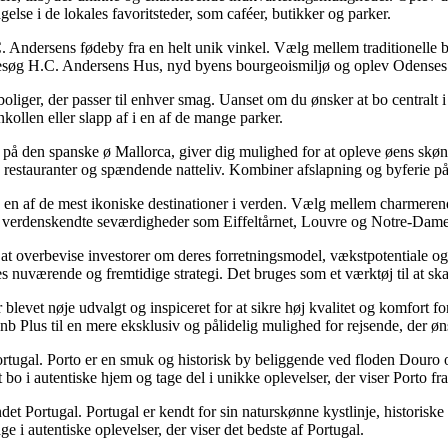
else i de lokales favoritsteder, som caféer, butikker og parker.
. Andersens fødeby fra en helt unik vinkel. Vælg mellem traditionelle
 Besøg H.C. Andersens Hus, nyd byens bourgeoismiljø og oplev Odenses r
oliger, der passer til enhver smag. Uanset om du ønsker at bo centralt i b
len eller slapp af i en af ​​de mange parker.
 på den spanske ø Mallorca, giver dig mulighed for at opleve øens skøn
e restauranter og spændende natteliv. Kombiner afslapning og byferie p
å en af ​​de mest ikoniske destinationer i verden. Vælg mellem charmerend
k verdenskendte seværdigheder som Eiffeltårnet, Louvre og Notre-Dame, 
t overbevise investorer om deres forretningsmodel, vækstpotentiale og d
 nuværende og fremtidige strategi. Det bruges som et værktøj til at skab
blevet nøje udvalgt og inspiceret for at sikre høj kvalitet og komfort f
rbnb Plus til en mere eksklusiv og pålidelig mulighed for rejsende, der øn
Portugal. Porto er en smuk og historisk by beliggende ved floden Douro o
bo i autentiske hjem og tage del i unikke oplevelser, der viser Porto fra
det Portugal. Portugal er kendt for sin naturskønne kystlinje, historisk
e i autentiske oplevelser, der viser det bedste af Portugal.