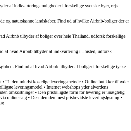
der af indkvarteringsmuligheder i forskellige svenske byer, rejs
nde og naturskønne landskaber. Find ud af hvilke Airbnb-boliger der er
d Airbnb tilbyder af boliger over hele Thailand, udforsk forskellige
 af hvad Airbnb tilbyder af indkvartering i Thisted, udforsk
ønhed. Find ud af hvad Airbnb tilbyder af boliger i forskellige tyske
t
•
Tit den mindst kostelige leveringsmetode
•
Online butikker tilbyder
billigste leveringsmodel
•
Internet webshops yder alverdens
 uden omkostninger
•
Den prisbilligste form for levering er unægtelig
via online salg
•
Desuden den mest prisbevidste leveringsløsning
•
dag