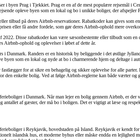
er i byen Prag i Tjekkiet. Prag er en af de mest populære rejsemål i Cen
ejsende opleve byen som en lokal og bo i unikke boliger, der afspejler 
 eller tilbud på deres Airbnb-reservationer. Rabatkoder kan gives som e
 prisen eller få andre fordele, som gør deres Airbnb-ophold mere overko
af 2022. Disse rabatkoder kan være sæsonbestemte eller tilbudt som en 
s Airbnb-ophold og oplevelser i løbet af dette år.
rs i Danmark. Randers er en historisk by beliggende i det østlige Jylla
e byen som en lokal og nyde at bo i charmerende hjem og deltage i auten
 fastlægger for at sikre en behagelig og sikker oplevelse for alle parte
for den enkelte bolig. Ved at følge Airbnb-reglerne kan både værter og g
 ferieboliger i Danmark. Når man lejer en bolig gennem Airbnb, er der vi
 antallet af gæster, der må bo i boligen. Det er vigtigt at læse og respe
 ferieboliger i Reykjavik, hovedstaden på Island. Reykjavik er kendt for
tionelt islandsk hus, et moderne byhus eller måske endda en lejlighed 