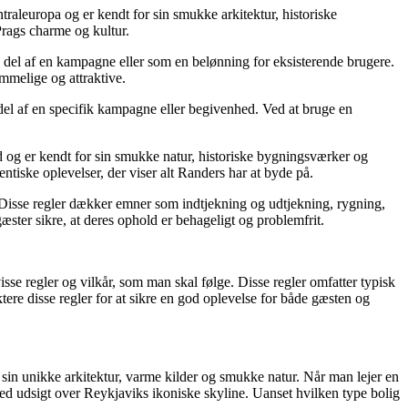
traleuropa og er kendt for sin smukke arkitektur, historiske
Prags charme og kultur.
n del af en kampagne eller som en belønning for eksisterende brugere.
mmelige og attraktive.
del af en specifik kampagne eller begivenhed. Ved at bruge en
nd og er kendt for sin smukke natur, historiske bygningsværker og
tiske oplevelser, der viser alt Randers har at byde på.
r. Disse regler dækker emner som indtjekning og udtjekning, rygning,
æster sikre, at deres ophold er behageligt og problemfrit.
sse regler og vilkår, som man skal følge. Disse regler omfatter typisk
ktere disse regler for at sikre en god oplevelse for både gæsten og
 sin unikke arkitektur, varme kilder og smukke natur. Når man lejer en
med udsigt over Reykjaviks ikoniske skyline. Uanset hvilken type bolig