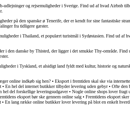
udlejninger og rejsemuligheder i Sverige. Find ud af hvad Airbnb tilby
r.
heder på den spanske ø Tenerife, der er kendt for sine fantastiske stra
linger fra tidligere gæster.
gheder i Thailand, et populært turistmål i Sydøstasien. Find ud af hva
r i den danske by Thisted, der ligger i det smukke Thy-område. Find ud
ster.
eder i Tyskland, et alsidigt land fyldt med kultur, historie og natursk
ger online indkøb sig hen?
•
Eksport i fremtiden skal ske via internette
t
•
En hel del internet butikker tilbyder levering uden gebyr
•
Ofte den 
n hel del forskellige leveringsudgaver
•
Nogle online shops lover fragt
emtidens eksport bør ske gennem online salg
•
Fremtidens eksport sker 
t
•
En lang række online butikker lover levering på blot en enkelt hver