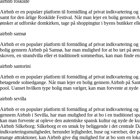
airbnb roskilde
Airbnb er en populær platform til formidling af privat indkvartering o
samt for den årlige Roskilde Festival. Når man lejer en bolig gennem
ønsker at udforske domkirken, tage på shoppingtur i byens butikker elle
airbnb samsø
Airbnb er en populær platform til formidling af privat indkvartering o
bolig gennem Airbnb på Samsø, har man mulighed for at bo tæt på øens 
skoven, en strandvilla eller et traditionelt sommerhus, kan man finde en
airbnb santorini
Airbnb er en populær platform til formidling af privat indkvartering og
betagende solnedgange. Når man lejer en bolig gennem Airbnb på Santorin
pool. Uanset hvilken type bolig man vælger, kan man forvente at nyd
airbnb sevilla
Airbnb er en populær platform til formidling af privat indkvartering og 
gennem Airbnb i Sevilla, har man mulighed for at bo i en traditionel sp
kan man forvente at opleve den autentiske spansk kultur og nyde de kuli
Airbnb Silkeborg: Silkeborg er en smuk by beliggende i det centrale Dan
indkvarteringsmuligheder, herunder lejligheder, huse og værelser, der
mange attraktioner, kan Airbnb give dig mulighed for at bo som en lok