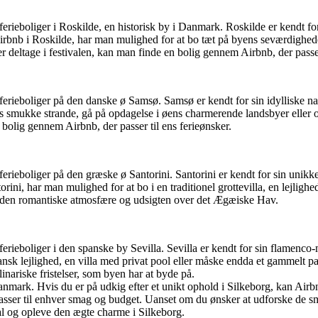
g ferieboliger i Roskilde, en historisk by i Danmark. Roskilde er kend
 Airbnb i Roskilde, har man mulighed for at bo tæt på byens seværdigh
r deltage i festivalen, kan man finde en bolig gennem Airbnb, der passe
g ferieboliger på den danske ø Samsø. Samsø er kendt for sin idylliske 
smukke strande, gå på opdagelse i øens charmerende landsbyer eller op
 bolig gennem Airbnb, der passer til ens ferieønsker.
 ferieboliger på den græske ø Santorini. Santorini er kendt for sin unik
i, har man mulighed for at bo i en traditionel grottevilla, en lejlighed
e den romantiske atmosfære og udsigten over det Ægæiske Hav.
ferieboliger i den spanske by Sevilla. Sevilla er kendt for sin flamenco
ansk lejlighed, en villa med privat pool eller måske endda et gammelt p
nariske fristelser, som byen har at byde på.
mark. Hvis du er på udkig efter et unikt ophold i Silkeborg, kan Airbnb
 passer til enhver smag og budget. Uanset om du ønsker at udforske de
al og opleve den ægte charme i Silkeborg.