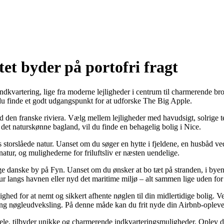
tet byder på portofri fragt
indkvartering, lige fra moderne lejligheder i centrum til charmerende 
l du finde et godt udgangspunkt for at udforske The Big Apple.
den franske riviera. Vælg mellem lejligheder med havudsigt, solrige terr
il det naturskønne bagland, vil du finde en behagelig bolig i Nice.
torslåede natur. Uanset om du søger en hytte i fjeldene, en husbåd ved en
natur, og mulighederne for friluftsliv er næsten uendelige.
e danske by på Fyn. Uanset om du ønsker at bo tæt på stranden, i byens
r langs havnen eller nyd det maritime miljø – alt sammen lige uden for 
ghed for at nemt og sikkert afhente nøglen til din midlertidige bolig.
ing nøgleudveksling. På denne måde kan du frit nyde din Airbnb-opleve
ele, tilbyder unikke og charmerende indkvarteringsmuligheder. Oplev de