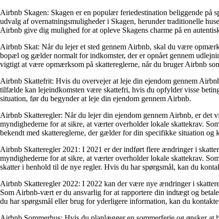
Airbnb Skagen: Skagen er en populær feriedestination beliggende på sp
udvalg af overnatningsmuligheder i Skagen, herunder traditionelle hus
Airbnb give dig mulighed for at opleve Skagens charme på en autentis
Airbnb Skat: Når du lejer et sted gennem Airbnb, skal du være opmærks
bopæl og gælder normalt for indkomster, der er opnået gennem udlejning
vigtigt at være opmærksom på skattereglerne, når du bruger Airbnb som 
Airbnb Skattefrit: Hvis du overvejer at leje din ejendom gennem Airbnb, 
tilfælde kan lejeindkomsten være skattefri, hvis du opfylder visse beting
situation, før du begynder at leje din ejendom gennem Airbnb.
Airbnb Skatteregler: Når du lejer din ejendom gennem Airbnb, er det vi
myndighederne for at sikre, at værter overholder lokale skattekrav. Som A
bekendt med skattereglerne, der gælder for din specifikke situation og 
Airbnb Skatteregler 2021: I 2021 er der indført flere ændringer i skat
myndighederne for at sikre, at værter overholder lokale skattekrav. Som 
skatter i henhold til de nye regler. Hvis du har spørgsmål, kan du konta
Airbnb Skatteregler 2022: I 2022 kan der være nye ændringer i skattere
Som Airbnb-vært er du ansvarlig for at rapportere din indtægt og betale
du har spørgsmål eller brug for yderligere information, kan du kontakte
Airbnb Sommerhus: Hvis du planlægger en sommerferie og ønsker at bo et