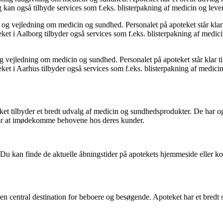
 og kan også tilbyde services som f.eks. blisterpakning af medicin og lev
og vejledning om medicin og sundhed. Personalet på apoteket står klar ti
et i Aalborg tilbyder også services som f.eks. blisterpakning af medici
 vejledning om medicin og sundhed. Personalet på apoteket står klar til 
et i Aarhus tilbyder også services som f.eks. blisterpakning af medicin
ket tilbyder et bredt udvalg af medicin og sundhedsprodukter. De har o
 for at imødekomme behovene hos deres kunder.
. Du kan finde de aktuelle åbningstider på apotekets hjemmeside eller k
e en central destination for beboere og besøgende. Apoteket har et bred