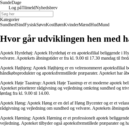
Sunde
Dage
Log på
Tilmeld
Nyhedsbrev
Kategorier
Sundhed
Sind
Fysisk
Søvn
Kost
Børn
Kvinder
Mænd
Hud
Mund
Hvor går udviklingen hen med ha
Apotek Hyrdehøj: Apotek Hyrdehøj er en apoteksfilial beliggende i Hy
velvære. Apotekets åbningstider er fra kl. 9.00 til 17.30 mandag til freda
Apotek Højbjerg: Apotek Højbjerg er en velrenommeret apoteksfilial bel
håndkøbsprodukter og apoteksfremstillede præparater. Apoteket har åbent 
Apotek Høje Taastrup: Apotek Høje Taastrup er et moderne apotek belig
Apoteket prioriterer rådgivning og vejledning omkring sundhed og trivsel
lørdag fra kl. 9.00 til 14.00.
Apotek Høng: Apotek Høng er en del af Høng Bycenter og er et velasso
rådgivning og vejledning om sundhed og velvære. Apotekets åbningstider 
Apotek Hørning: Apotek Hørning er et professionelt apotek beliggende 
vejledning. Apoteket tilbyder også apoteksfremstillede præparater og har