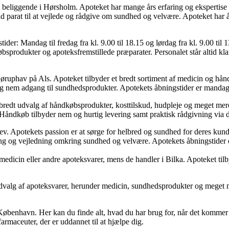
liggende i Hørsholm. Apoteket har mange års erfaring og ekspertise in
 parat til at vejlede og rådgive om sundhed og velvære. Apoteket har åben
r: Mandag til fredag fra kl. 9.00 til 18.15 og lørdag fra kl. 9.00 til 
sprodukter og apoteksfremstillede præparater. Personalet står altid kla
uphav på Als. Apoteket tilbyder et bredt sortiment af medicin og hånd
 nem adgang til sundhedsprodukter. Apotekets åbningstider er mandag til 
redt udvalg af håndkøbsprodukter, kosttilskud, hudpleje og meget mere
Håndkøb tilbyder nem og hurtig levering samt praktisk rådgivning via d
ev. Apotekets passion er at sørge for helbred og sundhed for deres kund
og vejledning omkring sundhed og velvære. Apotekets åbningstider er man
 medicin eller andre apoteksvarer, mens de handler i Bilka. Apoteket til
rt udvalg af apoteksvarer, herunder medicin, sundhedsprodukter og meget
København. Her kan du finde alt, hvad du har brug for, når det kommer 
rmaceuter, der er uddannet til at hjælpe dig.