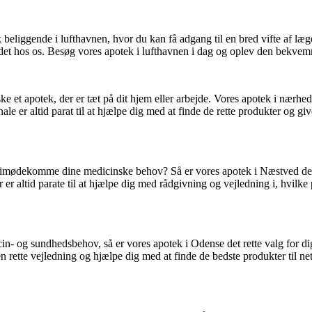
k beliggende i lufthavnen, hvor du kan få adgang til en bred vifte af l
 det hos os. Besøg vores apotek i lufthavnen i dag og oplev den bekvemm
 et apotek, der er tæt på dit hjem eller arbejde. Vores apotek i nærhede
nale er altid parat til at hjælpe dig med at finde de rette produkter og
 imødekomme dine medicinske behov? Så er vores apotek i Næstved det re
er altid parate til at hjælpe dig med rådgivning og vejledning i, hvilke
in- og sundhedsbehov, så er vores apotek i Odense det rette valg for di
 den rette vejledning og hjælpe dig med at finde de bedste produkter til