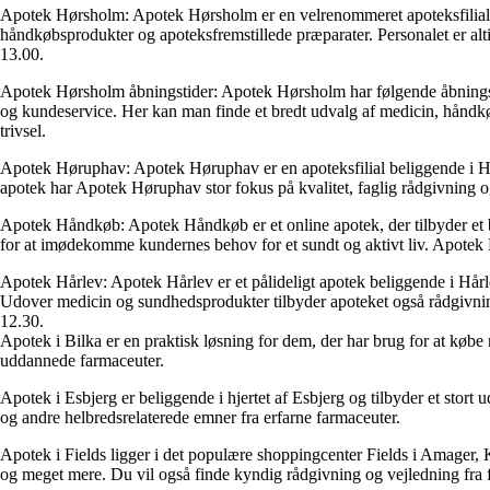
Apotek Hørsholm: Apotek Hørsholm er en velrenommeret apoteksfilial be
håndkøbsprodukter og apoteksfremstillede præparater. Personalet er altid
13.00.
Apotek Hørsholm åbningstider: Apotek Hørsholm har følgende åbningstide
og kundeservice. Her kan man finde et bredt udvalg af medicin, håndkøb
trivsel.
Apotek Høruphav: Apotek Høruphav er en apoteksfilial beliggende i Hør
apotek har Apotek Høruphav stor fokus på kvalitet, faglig rådgivning og
Apotek Håndkøb: Apotek Håndkøb er et online apotek, der tilbyder et b
for at imødekomme kundernes behov for et sundt og aktivt liv. Apotek 
Apotek Hårlev: Apotek Hårlev er et pålideligt apotek beliggende i Hårl
Udover medicin og sundhedsprodukter tilbyder apoteket også rådgivning 
12.30.
Apotek i Bilka er en praktisk løsning for dem, der har brug for at købe
uddannede farmaceuter.
Apotek i Esbjerg er beliggende i hjertet af Esbjerg og tilbyder et sto
og andre helbredsrelaterede emner fra erfarne farmaceuter.
Apotek i Fields ligger i det populære shoppingcenter Fields i Amager, 
og meget mere. Du vil også finde kyndig rådgivning og vejledning fra fa