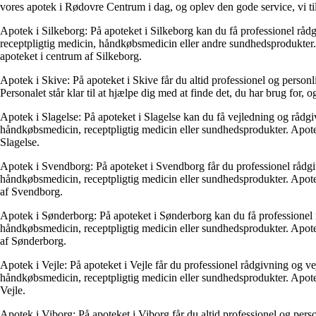
vores apotek i Rødovre Centrum i dag, og oplev den gode service, vi ti
Apotek i Silkeborg: På apoteket i Silkeborg kan du få professionel rådg
receptpligtig medicin, håndkøbsmedicin eller andre sundhedsprodukter. 
apoteket i centrum af Silkeborg.
Apotek i Skive: På apoteket i Skive får du altid professionel og pers
Personalet står klar til at hjælpe dig med at finde det, du har brug for,
Apotek i Slagelse: På apoteket i Slagelse kan du få vejledning og rådgiv
håndkøbsmedicin, receptpligtig medicin eller sundhedsprodukter. Apoteke
Slagelse.
Apotek i Svendborg: På apoteket i Svendborg får du professionel rådgivn
håndkøbsmedicin, receptpligtig medicin eller sundhedsprodukter. Apotek
af Svendborg.
Apotek i Sønderborg: På apoteket i Sønderborg kan du få professionel r
håndkøbsmedicin, receptpligtig medicin eller sundhedsprodukter. Apotek
af Sønderborg.
Apotek i Vejle: På apoteket i Vejle får du professionel rådgivning og ve
håndkøbsmedicin, receptpligtig medicin eller sundhedsprodukter. Apoteke
Vejle.
Apotek i Viborg: På apoteket i Viborg får du altid professionel og pe