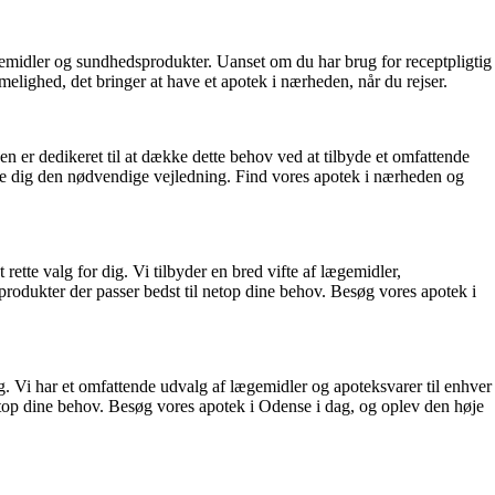
ægemidler og sundhedsprodukter. Uanset om du har brug for receptpligtig
elighed, det bringer at have et apotek i nærheden, når du rejser.
n er dedikeret til at dække dette behov ved at tilbyde et omfattende
 give dig den nødvendige vejledning. Find vores apotek i nærheden og
tte valg for dig. Vi tilbyder en bred vifte af lægemidler,
 produkter der passer bedst til netop dine behov. Besøg vores apotek i
g. Vi har et omfattende udvalg af lægemidler og apoteksvarer til enhver
 netop dine behov. Besøg vores apotek i Odense i dag, og oplev den høje