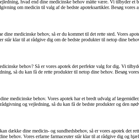
 vejledning, hvad end dine medicinske behov måtte være. Vi tilbyder et 
 rådgivning om medicin til valg af de bedste apoteksartikler. Besøg vores
 dine medicinske behov, så er du kommet til det rette sted. Vores apot
 står klar til at rådgive dig om de bedste produkter til netop dine beh
icinske behov? Så er vores apotek det perfekte valg for dig. Vi tilbyde
edning, så du kan få de rette produkter til netop dine behov. Besøg vore
e dine medicinske behov. Vores apotek har et bredt udvalg af lægemidle
ed rådgivning og vejledning, så du kan få de bedste produkter og den nø
kan dække dine medicin- og sundhedsbehov, så er vores apotek det rette 
ine behov. Vores erfarne farmaceuter står klar til at rådgive dig og hjæ