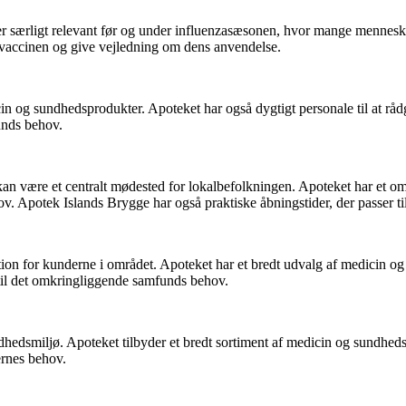
er særligt relevant før og under influenzasæsonen, hvor mange mennesker
re vaccinen og give vejledning om dens anvendelse.
icin og sundhedsprodukter. Apoteket har også dygtigt personale til at 
unds behov.
kan være et centralt mødested for lokalbefolkningen. Apoteket har et o
ov. Apotek Islands Brygge har også praktiske åbningstider, der passer ti
tion for kunderne i området. Apoteket har et bredt udvalg af medicin og
 til det omkringliggende samfunds behov.
undhedsmiljø. Apoteket tilbyder et bredt sortiment af medicin og sundhed
ernes behov.