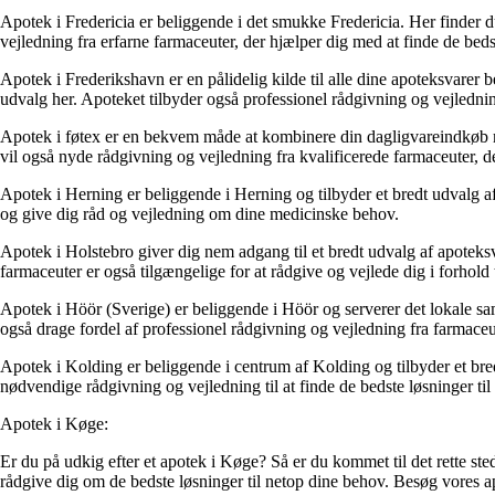
Apotek i Fredericia er beliggende i det smukke Fredericia. Her finder 
vejledning fra erfarne farmaceuter, der hjælper dig med at finde de beds
Apotek i Frederikshavn er en pålidelig kilde til alle dine apoteksvarer
udvalg her. Apoteket tilbyder også professionel rådgivning og vejlednin
Apotek i føtex er en bekvem måde at kombinere din dagligvareindkøb m
vil også nyde rådgivning og vejledning fra kvalificerede farmaceuter, de
Apotek i Herning er beliggende i Herning og tilbyder et bredt udvalg a
og give dig råd og vejledning om dine medicinske behov.
Apotek i Holstebro giver dig nem adgang til et bredt udvalg af apoteksv
farmaceuter er også tilgængelige for at rådgive og vejlede dig i forhold
Apotek i Höör (Sverige) er beliggende i Höör og serverer det lokale s
også drage fordel af professionel rådgivning og vejledning fra farmaceute
Apotek i Kolding er beliggende i centrum af Kolding og tilbyder et bredt
nødvendige rådgivning og vejledning til at finde de bedste løsninger ti
Apotek i Køge:
Er du på udkig efter et apotek i Køge? Så er du kommet til det rette ste
rådgive dig om de bedste løsninger til netop dine behov. Besøg vores ap