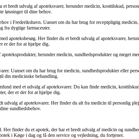
du et bredt udvalg af apoteksvarer, herunder medicin, kosttilskud, pers
te løsninger til dine behov.
 behov i Frederikshavn. Uanset om du har brug for receptpligtig medicin
g fra dygtige farmaceuter.
ed apoteksbesøg. Her finder du et bredt udvalg af apoteksvarer, herun
r er der for at hjælpe dig.
f apoteksprodukter, herunder medicin, sundhedsprodukter og meget mere.
arer. Uanset om du har brug for medicin, sundhedsprodukter eller personl
 til din medicinske behandling.
amfund med et udvalg af apoteksvarer. Du kan finde medicin, kosttilsku
r, der er der for at hjælpe dig.
 udvalg af apoteksvarer. Her finder du alt fra medicin til personlig plej
l dine sundhedsbehov.
d. Her finder du et apotek, der har et bredt udvalg af medicin og sundhed
otek i Køge i dag og få den service og vejledning, du fortjener.