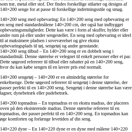
som træ, metal eller stof. Der findes forskellige stilarter og designs af
140×200 senge for at passe til forskellige indretningsstile og smag.
140×200 seng med opbevaring: En 140×200 seng med opbevaring er
en seng med standardmålene 140×200 cm, der også har indbygget
opbevaringsmuligheder. Dette kan være i form af skuffer, hylder eller
andre rum på eller under sengestellet. En seng med opbevaring er ideel
til at maksimere pladsen i soveværelset og give ekstra
opbevaringsplads til tøj, sengetøj og andre genstande.
140×200 seng tilbud – En 140×200 seng er en dobbelt seng i
standardmål. Denne størrelse er velegnet til enkelt personer eller et par.
Dette søgeord refererer til tilbud eller rabatter på en 140×200 seng,
hvor du kan købe sengen til en lavere pris end normalt.
140×200 sengetøj – 140×200 er en almindelig størrelse for
enkeltsenge. Dette søgeord refererer til sengetøj i denne størrelse, der
passer perfekt til en 140×200 seng. Sengetøj i denne størrelse kan være
lagner, dynebetræk eller pudebetræk.
140×200 topmadras – En topmadras er en ekstra madras, der placeres
oven på den eksisterende madras. Denne størrelse refererer til en
topmadras, der passer perfekt til en 140×200 seng. En topmadras kan
øge komforten og forlænge levetiden af din seng.
140×220 dyne – En 140×220 dyne er en dyne med målene 140×220