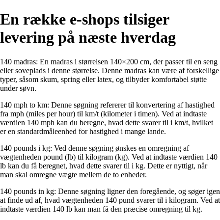
En række e-shops tilsiger
levering på næste hverdag
140 madras: En madras i størrelsen 140×200 cm, der passer til en seng
eller soveplads i denne størrelse. Denne madras kan være af forskellige
typer, såsom skum, spring eller latex, og tilbyder komfortabel støtte
under søvn.
140 mph to km: Denne søgning refererer til konvertering af hastighed
fra mph (miles per hour) til km/t (kilometer i timen). Ved at indtaste
værdien 140 mph kan du beregne, hvad dette svarer til i km/t, hvilket
er en standardmåleenhed for hastighed i mange lande.
140 pounds i kg: Ved denne søgning ønskes en omregning af
vægtenheden pound (lb) til kilogram (kg). Ved at indtaste værdien 140
lb kan du få beregnet, hvad dette svarer til i kg. Dette er nyttigt, når
man skal omregne vægte mellem de to enheder.
140 pounds in kg: Denne søgning ligner den foregående, og søger igen
at finde ud af, hvad vægtenheden 140 pund svarer til i kilogram. Ved at
indtaste værdien 140 lb kan man få den præcise omregning til kg.