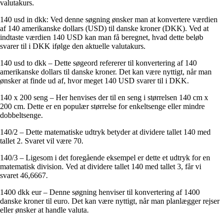
valutakurs.
140 usd in dkk: Ved denne søgning ønsker man at konvertere værdien
af 140 amerikanske dollars (USD) til danske kroner (DKK). Ved at
indtaste værdien 140 USD kan man få beregnet, hvad dette beløb
svarer til i DKK ifølge den aktuelle valutakurs.
140 usd to dkk – Dette søgeord refererer til konvertering af 140
amerikanske dollars til danske kroner. Det kan være nyttigt, når man
ønsker at finde ud af, hvor meget 140 USD svarer til i DKK.
140 x 200 seng – Her henvises der til en seng i størrelsen 140 cm x
200 cm. Dette er en populær størrelse for enkeltsenge eller mindre
dobbeltsenge.
140/2 – Dette matematiske udtryk betyder at dividere tallet 140 med
tallet 2. Svaret vil være 70.
140/3 – Ligesom i det foregående eksempel er dette et udtryk for en
matematisk division. Ved at dividere tallet 140 med tallet 3, får vi
svaret 46,6667.
1400 dkk eur – Denne søgning henviser til konvertering af 1400
danske kroner til euro. Det kan være nyttigt, når man planlægger rejser
eller ønsker at handle valuta.