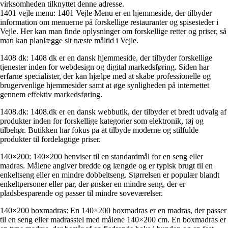
virksomheden tilknyttet denne adresse.
1401 vejle menu: 1401 Vejle Menu er en hjemmeside, der tilbyder
information om menuerne på forskellige restauranter og spisesteder i
Vejle. Her kan man finde oplysninger om forskellige retter og priser, så
man kan planlægge sit næste måltid i Vejle.
1408 dk: 1408 dk er en dansk hjemmeside, der tilbyder forskellige
tjenester inden for webdesign og digital markedsføring. Siden har
erfarne specialister, der kan hjælpe med at skabe professionelle og
brugervenlige hjemmesider samt at øge synligheden på internettet
gennem effektiv markedsføring.
1408.dk: 1408.dk er en dansk webbutik, der tilbyder et bredt udvalg af
produkter inden for forskellige kategorier som elektronik, tøj og
tilbehør. Butikken har fokus på at tilbyde moderne og stilfulde
produkter til fordelagtige priser.
140×200: 140×200 henviser til en standardmål for en seng eller
madras. Målene angiver bredde og længde og er typisk brugt til en
enkeltseng eller en mindre dobbeltseng. Størrelsen er populær blandt
enkeltpersoner eller par, der ønsker en mindre seng, der er
pladsbesparende og passer til mindre soveværelser.
140×200 boxmadras: En 140×200 boxmadras er en madras, der passer
til en seng eller madrasstel med målene 140×200 cm. En boxmadras er