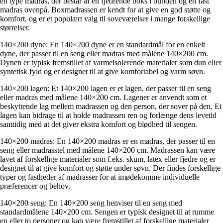
en type madras, der består af en fjedrende boks i bunden og en fast
madras ovenpå. Boxmadrassen er kendt for at give en god støtte og
komfort, og er et populært valg til soveværelser i mange forskellige
størrelser.
140×200 dyne: En 140×200 dyne er en standardmål for en enkelt
dyne, der passer til en seng eller madras med målene 140×200 cm.
Dynen er typisk fremstillet af varmeisolerende materialer som dun eller
syntetisk fyld og er designet til at give komfortabel og varm søvn.
140×200 lagen: Et 140×200 lagen er et lagen, der passer til en seng
eller madras med målene 140×200 cm. Lagener er anvendt som et
beskyttende lag mellem madrassen og den person, der sover på den. Et
lagen kan bidrage til at holde madrassen ren og forlænge dens levetid
samtidig med at det giver ekstra komfort og blødhed til sengen.
140×200 madras: En 140×200 madras er en madras, der passer til en
seng eller madrasstel med målene 140×200 cm. Madrassen kan være
lavet af forskellige materialer som f.eks. skum, latex eller fjedre og er
designet til at give komfort og støtte under søvn. Der findes forskellige
typer og fastheder af madrasser for at imødekomme individuelle
præferencer og behov.
140×200 seng: En 140×200 seng henviser til en seng med
standardmålene 140×200 cm. Sengen er typisk designet til at rumme
en eller to personer og kan være fremstillet af forskellige materialer