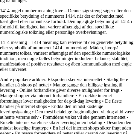
og handlinger.
1414 angel number meaning love – Denne søgestreng søger efter den
specifikke betydning af nummeret 1414, når det er forbundet med
kærlighed eller romantiske forhold. Den nøjagtige betydning af 1414 i
forhold til kærlighed kan variere afhængigt af den specifikke
numerologiske tolkning eller personlige overbevisninger.
1414 meaning – 1414 meaning kan referere til den generelle betydning
eller symbolik af nummeret 1414 i numerologi. Måden, hvorpå
nummeret tolkes, varierer afhængigt af den specifikke numerologiske
tradition, men nogle fælles betydninger inkluderer balance, stabilitet,
manifestation af positive resultater og åben kommunikation med engle
eller universet.
Andre populære artikler:
Eksporten sker via internettet
•
Stadig flere
handler på shops på nettet
•
Mange gange den billigste løsning til
levering
•
Online forhandlere giver diverse muligheder for fragt
•
Mange shopper via internet forhandlere
•
En række internet
forretninger lover muligheden for dag-til-dag levering
•
De fleste
handler på internet shops
•
Endda den mindst kostelige
leveringsløsning
•
Den mest betalelige fragtmulighed vil dog altid være
at hente varerne selv
•
Fremtidens vækst vil ske gennem internettet
•
Enkelte internet varehuse sikrer levering uden betaling
•
Desuden den
mindst kostelige fragttype
•
En hel del internet shops sikrer fragt uden
gebyr
•
En masse forhandlere på nettet stiller garanti om levering på