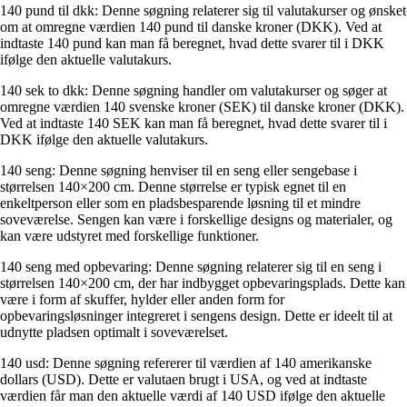
140 pund til dkk: Denne søgning relaterer sig til valutakurser og ønsket
om at omregne værdien 140 pund til danske kroner (DKK). Ved at
indtaste 140 pund kan man få beregnet, hvad dette svarer til i DKK
ifølge den aktuelle valutakurs.
140 sek to dkk: Denne søgning handler om valutakurser og søger at
omregne værdien 140 svenske kroner (SEK) til danske kroner (DKK).
Ved at indtaste 140 SEK kan man få beregnet, hvad dette svarer til i
DKK ifølge den aktuelle valutakurs.
140 seng: Denne søgning henviser til en seng eller sengebase i
størrelsen 140×200 cm. Denne størrelse er typisk egnet til en
enkeltperson eller som en pladsbesparende løsning til et mindre
soveværelse. Sengen kan være i forskellige designs og materialer, og
kan være udstyret med forskellige funktioner.
140 seng med opbevaring: Denne søgning relaterer sig til en seng i
størrelsen 140×200 cm, der har indbygget opbevaringsplads. Dette kan
være i form af skuffer, hylder eller anden form for
opbevaringsløsninger integreret i sengens design. Dette er ideelt til at
udnytte pladsen optimalt i soveværelset.
140 usd: Denne søgning refererer til værdien af 140 amerikanske
dollars (USD). Dette er valutaen brugt i USA, og ved at indtaste
værdien får man den aktuelle værdi af 140 USD ifølge den aktuelle