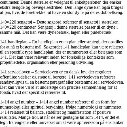
centimeter. Denne størrelse er velegnet til enkeltpersoner, der ønsker
ekstra længde og bevægelsesfrihed. Den lange dyne kan også bruges
af par, hvis de foretrækker at have en stor dyne på deres dobbeltseng.
140×220 sengetøj – Dette søgeord refererer til sengetøj i størrelsen
140×220 centimeter. Sengetøj i denne størrelse passer til en dyne i
samme mål. Det kan være dynebetræk, lagen eller pudebetræk.
141 handleplan – En handleplan er en plan eller strategi, der opstilles
for at nå et bestemt mål. Søgeordet 141 handleplan kan være relateret
til en specifik type handleplan, der er nummereret eller betegnes som
141. Det kan være relevant inden for forskellige kontekster som
projektledelse, organisation eller personlig udvikling.
141 serviceloven – Serviceloven er en dansk lov, der regulerer
offentlige ydelser og støtte til borgere. 141 serviceloven refererer
sandsynligvis til en bestemt paragraf eller bestemmelse i serviceloven.
Det kan være værd at undersøge den præcise sammenhæng for at
forstå, hvad der specifikt refereres til.
1414 angel number – 1414 angel number refererer til en form for
numerologi eller spirituel betydning. Ifølge numerologi er nummeret
1414 relateret til balance, stabilitet og manifestation af positive
resultater. Mange tror, at når de ser gentagne tal som 1414, er det et
tegn fra englene eller universet om at være opmærksom på ens tanker