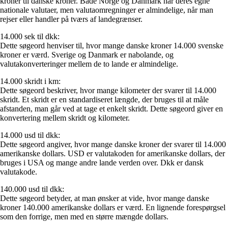
kroner til danske kroner. Både Norge og Danmark har deres egne
nationale valutaer, men valutaomregninger er almindelige, når man
rejser eller handler på tværs af landegrænser.
14.000 sek til dkk:
Dette søgeord henviser til, hvor mange danske kroner 14.000 svenske
kroner er værd. Sverige og Danmark er nabolande, og
valutakonverteringer mellem de to lande er almindelige.
14.000 skridt i km:
Dette søgeord beskriver, hvor mange kilometer der svarer til 14.000
skridt. Et skridt er en standardiseret længde, der bruges til at måle
afstanden, man går ved at tage et enkelt skridt. Dette søgeord giver en
konvertering mellem skridt og kilometer.
14.000 usd til dkk:
Dette søgeord angiver, hvor mange danske kroner der svarer til 14.000
amerikanske dollars. USD er valutakoden for amerikanske dollars, der
bruges i USA og mange andre lande verden over. Dkk er dansk
valutakode.
140.000 usd til dkk:
Dette søgeord betyder, at man ønsker at vide, hvor mange danske
kroner 140.000 amerikanske dollars er værd. En lignende forespørgsel
som den forrige, men med en større mængde dollars.