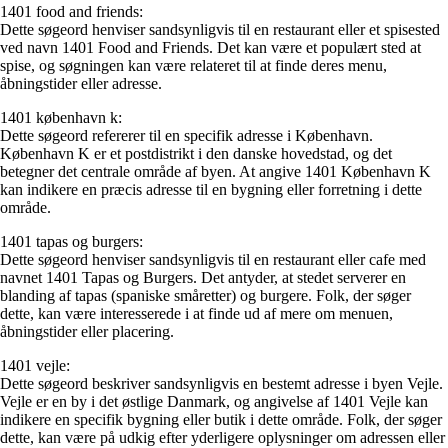
1401 food and friends:
Dette søgeord henviser sandsynligvis til en restaurant eller et spisested
ved navn 1401 Food and Friends. Det kan være et populært sted at
spise, og søgningen kan være relateret til at finde deres menu,
åbningstider eller adresse.
1401 københavn k:
Dette søgeord refererer til en specifik adresse i København.
København K er et postdistrikt i den danske hovedstad, og det
betegner det centrale område af byen. At angive 1401 København K
kan indikere en præcis adresse til en bygning eller forretning i dette
område.
1401 tapas og burgers:
Dette søgeord henviser sandsynligvis til en restaurant eller cafe med
navnet 1401 Tapas og Burgers. Det antyder, at stedet serverer en
blanding af tapas (spaniske småretter) og burgere. Folk, der søger
dette, kan være interesserede i at finde ud af mere om menuen,
åbningstider eller placering.
1401 vejle:
Dette søgeord beskriver sandsynligvis en bestemt adresse i byen Vejle.
Vejle er en by i det østlige Danmark, og angivelse af 1401 Vejle kan
indikere en specifik bygning eller butik i dette område. Folk, der søger
dette, kan være på udkig efter yderligere oplysninger om adressen eller