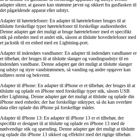
adapter sikrer, at gassen kan strømme jævnt og sikkert fra gasflasken til
det pågældende apparat eller udstyr.
Adapter til høretelefoner: En adapter til høretelefoner bruges til at
tilslutte forskellige typer høretelefoner til forskellige audioenheder.
Denne adapter gør det muligt at bruge høretelefoner med et specifikt
stik på enheder med et andet stik, såsom at tilslutte hovedtelefoner med
et jackstik til en enhed med en Lightning-port.
Adapter til indendørs vandhaner: En adapter til indendørs vandhaner er
et tilbehør, der bruges til at tilslutte slanger og vandingsudstyr til en
indendørs vandhane. Denne adapter gør det muligt at tilslutte slanger
og udstyr og styre vandstrømmen, så vanding og andre opgaver kan
udføres nemt og bekvemt.
Adapter til iPhone: En adapter til iPhone er et tilbehør, der bruges til at
tilslutte og oplade en iPhone med forskellige typer stik, såsom USB
eller Lightning. Denne adapter gør det muligt at tilslutte og oplade din
iPhone med enheder, der har forskellige stiktyper, så du kan overføre
data eller oplade din iPhone på forskellige måder.
Adapter til iPhone 13: En adapter til iPhone 13 er et tilbehør, der
specifikt er designet til at tilslutte og oplade en iPhone 13 med de
nødvendige stik og spænding. Denne adapter gør det muligt at tilslutte
og oplade din iPhone 13 sikkert og effektivt med det rigtige tilbehør.