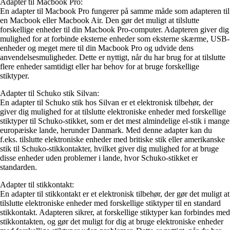
Adapter til Macbook Pro:
En adapter til Macbook Pro fungerer på samme måde som adapteren til
en Macbook eller Macbook Air. Den gør det muligt at tilslutte
forskellige enheder til din Macbook Pro-computer. Adapteren giver dig
mulighed for at forbinde eksterne enheder som eksterne skærme, USB-
enheder og meget mere til din Macbook Pro og udvide dens
anvendelsesmuligheder. Dette er nyttigt, når du har brug for at tilslutte
flere enheder samtidigt eller har behov for at bruge forskellige
stiktyper.
Adapter til Schuko stik Silvan:
En adapter til Schuko stik hos Silvan er et elektronisk tilbehør, der
giver dig mulighed for at tilslutte elektroniske enheder med forskellige
stiktyper til Schuko-stikket, som er det mest almindelige el-stik i mange
europæiske lande, herunder Danmark. Med denne adapter kan du
f.eks. tilslutte elektroniske enheder med britiske stik eller amerikanske
stik til Schuko-stikkontakter, hvilket giver dig mulighed for at bruge
disse enheder uden problemer i lande, hvor Schuko-stikket er
standarden.
Adapter til stikkontakt:
En adapter til stikkontakt er et elektronisk tilbehør, der gør det muligt at
tilslutte elektroniske enheder med forskellige stiktyper til en standard
stikkontakt. Adapteren sikrer, at forskellige stiktyper kan forbindes med
stikkontakten, og gør det muligt for dig at bruge elektroniske enheder