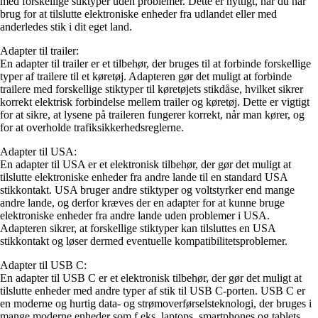
med forskellige stiktyper uden problemer. Dette er nyttigt, når du har
brug for at tilslutte elektroniske enheder fra udlandet eller med
anderledes stik i dit eget land.
Adapter til trailer:
En adapter til trailer er et tilbehør, der bruges til at forbinde forskellige
typer af trailere til et køretøj. Adapteren gør det muligt at forbinde
trailere med forskellige stiktyper til køretøjets stikdåse, hvilket sikrer
korrekt elektrisk forbindelse mellem trailer og køretøj. Dette er vigtigt
for at sikre, at lysene på traileren fungerer korrekt, når man kører, og
for at overholde trafiksikkerhedsreglerne.
Adapter til USA:
En adapter til USA er et elektronisk tilbehør, der gør det muligt at
tilslutte elektroniske enheder fra andre lande til en standard USA
stikkontakt. USA bruger andre stiktyper og voltstyrker end mange
andre lande, og derfor kræves der en adapter for at kunne bruge
elektroniske enheder fra andre lande uden problemer i USA.
Adapteren sikrer, at forskellige stiktyper kan tilsluttes en USA
stikkontakt og løser dermed eventuelle kompatibilitetsproblemer.
Adapter til USB C:
En adapter til USB C er et elektronisk tilbehør, der gør det muligt at
tilslutte enheder med andre typer af stik til USB C-porten. USB C er
en moderne og hurtig data- og strømoverførselsteknologi, der bruges i
mange moderne enheder som f.eks. laptops, smartphones og tablets.