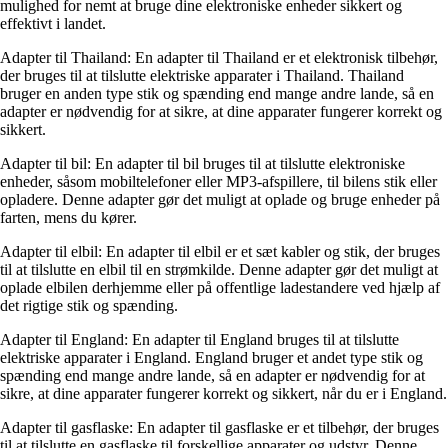
mulighed for nemt at bruge dine elektroniske enheder sikkert og
effektivt i landet.
Adapter til Thailand: En adapter til Thailand er et elektronisk tilbehør,
der bruges til at tilslutte elektriske apparater i Thailand. Thailand
bruger en anden type stik og spænding end mange andre lande, så en
adapter er nødvendig for at sikre, at dine apparater fungerer korrekt og
sikkert.
Adapter til bil: En adapter til bil bruges til at tilslutte elektroniske
enheder, såsom mobiltelefoner eller MP3-afspillere, til bilens stik eller
opladere. Denne adapter gør det muligt at oplade og bruge enheder på
farten, mens du kører.
Adapter til elbil: En adapter til elbil er et sæt kabler og stik, der bruges
til at tilslutte en elbil til en strømkilde. Denne adapter gør det muligt at
oplade elbilen derhjemme eller på offentlige ladestandere ved hjælp af
det rigtige stik og spænding.
Adapter til England: En adapter til England bruges til at tilslutte
elektriske apparater i England. England bruger et andet type stik og
spænding end mange andre lande, så en adapter er nødvendig for at
sikre, at dine apparater fungerer korrekt og sikkert, når du er i England.
Adapter til gasflaske: En adapter til gasflaske er et tilbehør, der bruges
til at tilslutte en gasflaske til forskellige apparater og udstyr. Denne