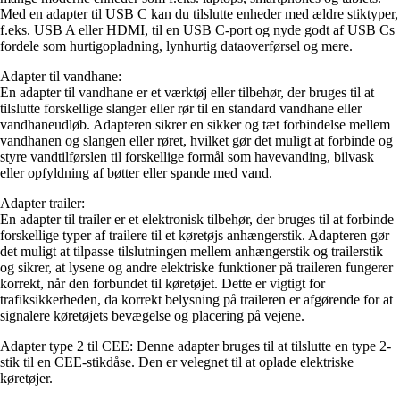
Med en adapter til USB C kan du tilslutte enheder med ældre stiktyper,
f.eks. USB A eller HDMI, til en USB C-port og nyde godt af USB Cs
fordele som hurtigopladning, lynhurtig dataoverførsel og mere.
Adapter til vandhane:
En adapter til vandhane er et værktøj eller tilbehør, der bruges til at
tilslutte forskellige slanger eller rør til en standard vandhane eller
vandhaneudløb. Adapteren sikrer en sikker og tæt forbindelse mellem
vandhanen og slangen eller røret, hvilket gør det muligt at forbinde og
styre vandtilførslen til forskellige formål som havevanding, bilvask
eller opfyldning af bøtter eller spande med vand.
Adapter trailer:
En adapter til trailer er et elektronisk tilbehør, der bruges til at forbinde
forskellige typer af trailere til et køretøjs anhængerstik. Adapteren gør
det muligt at tilpasse tilslutningen mellem anhængerstik og trailerstik
og sikrer, at lysene og andre elektriske funktioner på traileren fungerer
korrekt, når den forbundet til køretøjet. Dette er vigtigt for
trafiksikkerheden, da korrekt belysning på traileren er afgørende for at
signalere køretøjets bevægelse og placering på vejene.
Adapter type 2 til CEE: Denne adapter bruges til at tilslutte en type 2-
stik til en CEE-stikdåse. Den er velegnet til at oplade elektriske
køretøjer.