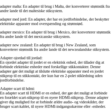
adapter malta: En adapter til brug i Malta, der konverterer strømstik fra
andre lande til det maltesiske stiksystem.
adapter med jord: En adapter, der har en jordforbindelse, der beskytter
elektriske apparater mod overspænding og strømstød.
adapter mexico: En adapter til brug i Mexico, der konverterer strømstik
fra andre lande til det mexicanske stiksystem.
adapter new zealand: En adapter til brug i New Zealand, som
konverterer strømstik fra andre lande til det newzealandske stiksystem.
Adapter ojordad till jordad:
En ojordet adapter til jordet er en elektrisk enhed, der tillader dig at
forbinde elektriske enheder med forskellige stikkontakter. Denne
adapter gør det muligt at tilslutte elektriske apparater med en jordet
stikprop til en stikkontakt, der kun har en 2-polet stikledning uden
jordforbindelse.
Adapter scart til hdmi:
En adapter scart til HDMI er en enhed, der gør det muligt at forbinde
en forældet scart-stikprop til en nyere HDMI-stikprop. Denne adapter
giver dig mulighed for at forbinde ældre audio- og videokilder, der
bruger scart-kablet, til nyere HDMI-indgangsskærme eller -enheder.