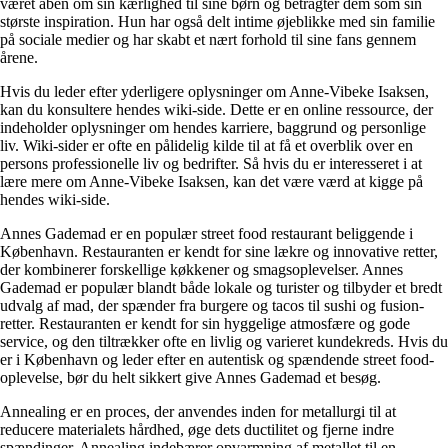
været åben om sin kærlighed til sine børn og betragter dem som sin
største inspiration. Hun har også delt intime øjeblikke med sin familie
på sociale medier og har skabt et nært forhold til sine fans gennem
årene.
Hvis du leder efter yderligere oplysninger om Anne-Vibeke Isaksen,
kan du konsultere hendes wiki-side. Dette er en online ressource, der
indeholder oplysninger om hendes karriere, baggrund og personlige
liv. Wiki-sider er ofte en pålidelig kilde til at få et overblik over en
persons professionelle liv og bedrifter. Så hvis du er interesseret i at
lære mere om Anne-Vibeke Isaksen, kan det være værd at kigge på
hendes wiki-side.
Annes Gademad er en populær street food restaurant beliggende i
København. Restauranten er kendt for sine lækre og innovative retter,
der kombinerer forskellige køkkener og smagsoplevelser. Annes
Gademad er populær blandt både lokale og turister og tilbyder et bredt
udvalg af mad, der spænder fra burgere og tacos til sushi og fusion-
retter. Restauranten er kendt for sin hyggelige atmosfære og gode
service, og den tiltrækker ofte en livlig og varieret kundekreds. Hvis du
er i København og leder efter en autentisk og spændende street food-
oplevelse, bør du helt sikkert give Annes Gademad et besøg.
Annealing er en proces, der anvendes inden for metallurgi til at
reducere materialets hårdhed, øge dets ductilitet og fjerne indre
spændinger. Annealing indebærer opvarmning af metallet til en