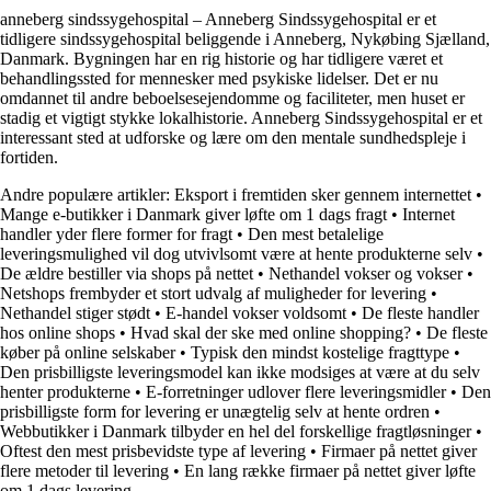
anneberg sindssygehospital – Anneberg Sindssygehospital er et
tidligere sindssygehospital beliggende i Anneberg, Nykøbing Sjælland,
Danmark. Bygningen har en rig historie og har tidligere været et
behandlingssted for mennesker med psykiske lidelser. Det er nu
omdannet til andre beboelsesejendomme og faciliteter, men huset er
stadig et vigtigt stykke lokalhistorie. Anneberg Sindssygehospital er et
interessant sted at udforske og lære om den mentale sundhedspleje i
fortiden.
Andre populære artikler:
Eksport i fremtiden sker gennem internettet
•
Mange e-butikker i Danmark giver løfte om 1 dags fragt
•
Internet
handler yder flere former for fragt
•
Den mest betalelige
leveringsmulighed vil dog utvivlsomt være at hente produkterne selv
•
De ældre bestiller via shops på nettet
•
Nethandel vokser og vokser
•
Netshops frembyder et stort udvalg af muligheder for levering
•
Nethandel stiger stødt
•
E-handel vokser voldsomt
•
De fleste handler
hos online shops
•
Hvad skal der ske med online shopping?
•
De fleste
køber på online selskaber
•
Typisk den mindst kostelige fragttype
•
Den prisbilligste leveringsmodel kan ikke modsiges at være at du selv
henter produkterne
•
E-forretninger udlover flere leveringsmidler
•
Den
prisbilligste form for levering er unægtelig selv at hente ordren
•
Webbutikker i Danmark tilbyder en hel del forskellige fragtløsninger
•
Oftest den mest prisbevidste type af levering
•
Firmaer på nettet giver
flere metoder til levering
•
En lang række firmaer på nettet giver løfte
om 1 dags levering