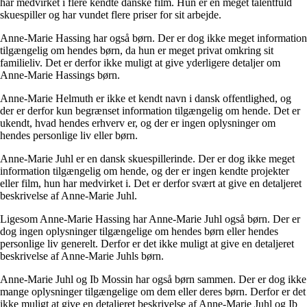
har medvirket i flere kendte danske film. Hun er en meget talentfuld
skuespiller og har vundet flere priser for sit arbejde.
Anne-Marie Hassing har også børn. Der er dog ikke meget information
tilgængelig om hendes børn, da hun er meget privat omkring sit
familieliv. Det er derfor ikke muligt at give yderligere detaljer om
Anne-Marie Hassings børn.
Anne-Marie Helmuth er ikke et kendt navn i dansk offentlighed, og
der er derfor kun begrænset information tilgængelig om hende. Det er
ukendt, hvad hendes erhverv er, og der er ingen oplysninger om
hendes personlige liv eller børn.
Anne-Marie Juhl er en dansk skuespillerinde. Der er dog ikke meget
information tilgængelig om hende, og der er ingen kendte projekter
eller film, hun har medvirket i. Det er derfor svært at give en detaljeret
beskrivelse af Anne-Marie Juhl.
Ligesom Anne-Marie Hassing har Anne-Marie Juhl også børn. Der er
dog ingen oplysninger tilgængelige om hendes børn eller hendes
personlige liv generelt. Derfor er det ikke muligt at give en detaljeret
beskrivelse af Anne-Marie Juhls børn.
Anne-Marie Juhl og Ib Mossin har også børn sammen. Der er dog ikke
mange oplysninger tilgængelige om dem eller deres børn. Derfor er det
ikke muligt at give en detaljeret beskrivelse af Anne-Marie Juhl og Ib