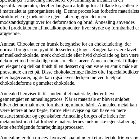
specifik temperatur, derefter langsom afkøling for at tillade krystallerne
i materialet at genorganisere sig. Denne proces kan forbedre materialets
strukturelle og mekaniske egenskaber og gøre det mere
modstandsdygtigt over for deformation og brud. Annealing anvendes
ofte i produktionen af ​​metalkomponenter, hvor styrke og formbarhed er
afgørende.
Anneau Chocolat er en fransk betegnelse for en chokoladering, der
normalt bruges som pynt til desserter og kager. Ringen kan være lavet
af mælkechokolade, mørk chokolade eller hvid chokolade og kan være
dekoreret med forskellige mønstre eller farver. Anneau chocolat tilføjer
en elegant og delikat finish til en dessert og kan være en smuk måde at
præsentere en ret på. Disse chokoladeringe findes ofte i specialbutikker
eller bagervarer, og de kan også laves derhjemme ved hjælp af
chokoladeforme og smeltet chokolade.
Annealed henviser til tilstanden af et materiale, der er blevet
gennemgået en annealingproces. Når et materiale er blevet anløbet,
bliver det normalt mere formbart og mindre hårdt. Annealed metal kan
være lettere at bearbejde, forme eller svejse og kan have en mere
ensartet struktur og egenskaber. Annealing bruges ofte inden for
metalindustrien til at forbedre materialernes mekaniske egenskaber og
lette efterfølgende forarbejdningsprocesser.
Annealing er den proces, hvorved spændinger i et materiale frigives og