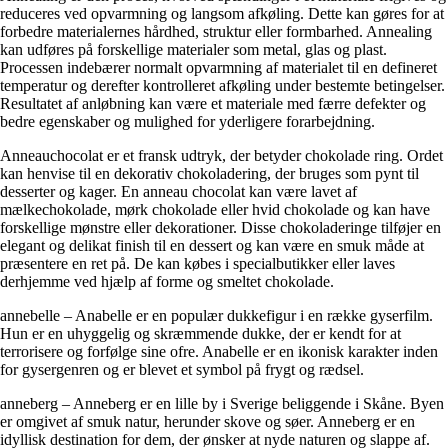
reduceres ved opvarmning og langsom afkøling. Dette kan gøres for at
forbedre materialernes hårdhed, struktur eller formbarhed. Annealing
kan udføres på forskellige materialer som metal, glas og plast.
Processen indebærer normalt opvarmning af materialet til en defineret
temperatur og derefter kontrolleret afkøling under bestemte betingelser.
Resultatet af anløbning kan være et materiale med færre defekter og
bedre egenskaber og mulighed for yderligere forarbejdning.
Anneauchocolat er et fransk udtryk, der betyder chokolade ring. Ordet
kan henvise til en dekorativ chokoladering, der bruges som pynt til
desserter og kager. En anneau chocolat kan være lavet af
mælkechokolade, mørk chokolade eller hvid chokolade og kan have
forskellige mønstre eller dekorationer. Disse chokoladeringe tilføjer en
elegant og delikat finish til en dessert og kan være en smuk måde at
præsentere en ret på. De kan købes i specialbutikker eller laves
derhjemme ved hjælp af forme og smeltet chokolade.
annebelle – Anabelle er en populær dukkefigur i en række gyserfilm.
Hun er en uhyggelig og skræmmende dukke, der er kendt for at
terrorisere og forfølge sine ofre. Anabelle er en ikonisk karakter inden
for gysergenren og er blevet et symbol på frygt og rædsel.
anneberg – Anneberg er en lille by i Sverige beliggende i Skåne. Byen
er omgivet af smuk natur, herunder skove og søer. Anneberg er en
idyllisk destination for dem, der ønsker at nyde naturen og slappe af.