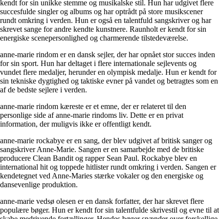
kendt for sin unikke stemme og musikalske stil. Hun har udgivet flere
succesfulde singler og albums og har optrådt på store musikscener
rundt omkring i verden. Hun er også en talentfuld sangskriver og har
skrevet sange for andre kendte kunstnere. Raunholt er kendt for sin
energiske scenepersonlighed og charmerende tilstedeværelse.
anne-marie rindom er en dansk sejler, der har opnået stor succes inden
for sin sport. Hun har deltaget i flere internationale sejlevents og
vundet flere medaljer, herunder en olympisk medalje. Hun er kendt for
sin tekniske dygtighed og taktiske evner på vandet og betragtes som en
af ​​de bedste sejlere i verden.
anne-marie rindom kæreste er et emne, der er relateret til den
personlige side af anne-marie rindoms liv. Dette er en privat
information, der muligvis ikke er offentligt kendt.
anne-marie rockabye er en sang, der blev udgivet af britisk sanger og
sangskriver Anne-Marie. Sangen er en samarbejde med de britiske
producere Clean Bandit og rapper Sean Paul. Rockabye blev en
international hit og toppede hitlister rundt omkring i verden. Sangen er
kendetegnet ved Anne-Maries stærke vokaler og den energiske og
dansevenlige produktion.
anne-marie vedsø olesen er en dansk forfatter, der har skrevet flere
populære bøger. Hun er kendt for sin talentfulde skrivestil og evne til at
skabe medrivende fortællinger. Hendes bøger spænder over forskellige