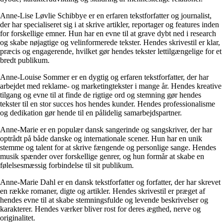
Anne-Lise Løvlie Schibbye er en erfaren tekstforfatter og journalist,
der har specialiseret sig i at skrive artikler, reportager og features inden
for forskellige emner. Hun har en evne til at grave dybt ned i research
og skabe nøjagtige og velinformerede tekster. Hendes skrivestil er klar,
præcis og engagerende, hvilket gør hendes tekster lettilgængelige for et
bredt publikum.
Anne-Louise Sommer er en dygtig og erfaren tekstforfatter, der har
arbejdet med reklame- og marketingtekster i mange år. Hendes kreative
tilgang og evne til at finde de rigtige ord og stemning gør hendes
tekster til en stor succes hos hendes kunder. Hendes professionalisme
og dedikation gør hende til en pålidelig samarbejdspartner.
Anne-Marie er en populær dansk sangerinde og sangskriver, der har
optrådt på både danske og internationale scener. Hun har en unik
stemme og talent for at skrive fængende og personlige sange. Hendes
musik spænder over forskellige genrer, og hun formår at skabe en
følelsesmæssig forbindelse til sit publikum.
Anne-Marie Dahl er en dansk tekstforfatter og forfatter, der har skrevet
en række romaner, digte og artikler. Hendes skrivestil er præget af
hendes evne til at skabe stemningsfulde og levende beskrivelser og
karakterer. Hendes værker bliver rost for deres ægthed, nerve og
originalitet.