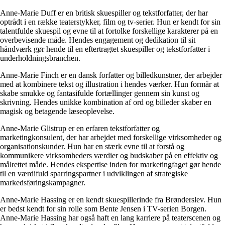
Anne-Marie Duff er en britisk skuespiller og tekstforfatter, der har
optrådt i en række teaterstykker, film og tv-serier. Hun er kendt for sin
talentfulde skuespil og evne til at fortolke forskellige karakterer på en
overbevisende måde. Hendes engagement og dedikation til sit
håndværk gør hende til en eftertragtet skuespiller og tekstforfatter i
underholdningsbranchen.
Anne-Marie Finch er en dansk forfatter og billedkunstner, der arbejder
med at kombinere tekst og illustration i hendes værker. Hun formår at
skabe smukke og fantasifulde fortællinger gennem sin kunst og
skrivning. Hendes unikke kombination af ord og billeder skaber en
magisk og betagende læseoplevelse.
Anne-Marie Glistrup er en erfaren tekstforfatter og
marketingkonsulent, der har arbejdet med forskellige virksomheder og
organisationskunder. Hun har en stærk evne til at forstå og
kommunikere virksomheders værdier og budskaber på en effektiv og
målrettet måde. Hendes ekspertise inden for marketingfaget gør hende
til en værdifuld sparringspartner i udviklingen af strategiske
markedsføringskampagner.
Anne-Marie Hassing er en kendt skuespillerinde fra Brønderslev. Hun
er bedst kendt for sin rolle som Bente Jensen i TV-serien Borgen.
Anne-Marie Hassing har også haft en lang karriere på teaterscenen og