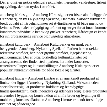
Der er også en række udendørs aktiviteter, herunder vandreture, fiskeri
og cykling, der kan nydes i området.
anneberg hårdesign – Anneberg Hårdesign er en frisørsalon beliggende
i Anneberg, en by i Nykøbing Sjælland, Danmark. Salonen tilbyder et
bredt udvalg af hårbehandlinger og stylingtjenester til både mænd og
kvinder. Personalet er dygtigt og erfarent og sørger for at imødekomme
kundernes individuelle behov og ønsker. Anneberg Hårdesign er kendt
for sin professionelle service og hyggelige atmosfære.
anneberg kulturpark – Anneberg Kulturpark er en smuk park
beliggende i Anneberg, Nykøbing Sjælland. Parken har en række
rekreative områder, herunder grønne områder, legepladser og
picnicområder. Der er også forskellige kulturaktiviteter og
arrangementer, der finder sted i parken, herunder koncerter,
teaterforestillinger og kunstudstillinger. Anneberg Kulturpark er et
populært rekreativt område for både lokale og turister.
anneberg limtræ – Anneberg Limtræ er en anerkendt producent af
limtræ, der ligger i Anneberg, Nykøbing Sjælland. Virksomheden
specialiserer sig i at producere holdbare og bæredygtige
limtræsprodukter til både indendørs og udendørs brug. Deres produkter
anvendes i byggeri og konstruktion af alt fra broer og bygninger til
møbler og kunstinstallationer. Anneberg Limtræ er kendt for sin høje
kvalitet og pålidelighed.