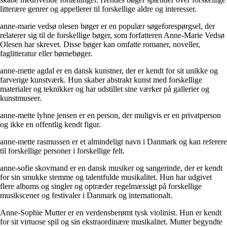
litterære genrer og appellerer til forskellige aldre og interesser.
anne-marie vedsø olesen bøger er en populær søgeforespørgsel, der
relaterer sig til de forskellige bøger, som forfatteren Anne-Marie Vedsø
Olesen har skrevet. Disse bøger kan omfatte romaner, noveller,
faglitteratur eller børnebøger.
anne-mette agdal er en dansk kunstner, der er kendt for sit unikke og
farverige kunstværk. Hun skaber abstrakt kunst med forskellige
materialer og teknikker og har udstillet sine værker på gallerier og
kunstmuseer.
anne-mette lyhne jensen er en person, der muligvis er en privatperson
og ikke en offentlig kendt figur.
anne-mette rasmussen er et almindeligt navn i Danmark og kan referere
til forskellige personer i forskellige felt.
anne-sofie skovmand er en dansk musiker og sangerinde, der er kendt
for sin smukke stemme og talentfulde musikalitet. Hun har udgivet
flere albums og singler og optræder regelmæssigt på forskellige
musikscener og festivaler i Danmark og internationalt.
Anne-Sophie Mutter er en verdensberømt tysk violinist. Hun er kendt
for sit virtuose spil og sin ekstraordinære musikalitet. Mutter begyndte