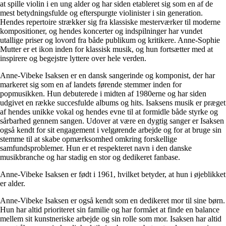
at spille violin i en ung alder og har siden etableret sig som en af ​​de
mest betydningsfulde og efterspurgte violinister i sin generation.
Hendes repertoire strækker sig fra klassiske mesterværker til moderne
kompositioner, og hendes koncerter og indspilninger har vundet
utallige priser og lovord fra både publikum og kritikere. Anne-Sophie
Mutter er et ikon inden for klassisk musik, og hun fortsætter med at
inspirere og begejstre lyttere over hele verden.
Anne-Vibeke Isaksen er en dansk sangerinde og komponist, der har
markeret sig som en af ​​landets førende stemmer inden for
popmusikken. Hun debuterede i midten af ​​1980erne og har siden
udgivet en række succesfulde albums og hits. Isaksens musik er præget
af hendes unikke vokal og hendes evne til at formidle både styrke og
sårbarhed gennem sangen. Udover at være en dygtig sanger er Isaksen
også kendt for sit engagement i velgørende arbejde og for at bruge sin
stemme til at skabe opmærksomhed omkring forskellige
samfundsproblemer. Hun er et respekteret navn i den danske
musikbranche og har stadig en stor og dedikeret fanbase.
Anne-Vibeke Isaksen er født i 1961, hvilket betyder, at hun i øjeblikket
er alder.
Anne-Vibeke Isaksen er også kendt som en dedikeret mor til sine børn.
Hun har altid prioriteret sin familie og har formået at finde en balance
mellem sit kunstneriske arbejde og sin rolle som mor. Isaksen har altid