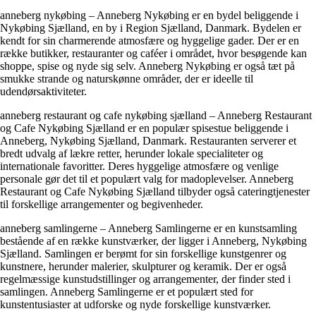
anneberg nykøbing – Anneberg Nykøbing er en bydel beliggende i
Nykøbing Sjælland, en by i Region Sjælland, Danmark. Bydelen er
kendt for sin charmerende atmosfære og hyggelige gader. Der er en
række butikker, restauranter og caféer i området, hvor besøgende kan
shoppe, spise og nyde sig selv. Anneberg Nykøbing er også tæt på
smukke strande og naturskønne områder, der er ideelle til
udendørsaktiviteter.
anneberg restaurant og cafe nykøbing sjælland – Anneberg Restaurant
og Cafe Nykøbing Sjælland er en populær spisestue beliggende i
Anneberg, Nykøbing Sjælland, Danmark. Restauranten serverer et
bredt udvalg af lækre retter, herunder lokale specialiteter og
internationale favoritter. Deres hyggelige atmosfære og venlige
personale gør det til et populært valg for madoplevelser. Anneberg
Restaurant og Cafe Nykøbing Sjælland tilbyder også cateringtjenester
til forskellige arrangementer og begivenheder.
anneberg samlingerne – Anneberg Samlingerne er en kunstsamling
bestående af en række kunstværker, der ligger i Anneberg, Nykøbing
Sjælland. Samlingen er berømt for sin forskellige kunstgenrer og
kunstnere, herunder malerier, skulpturer og keramik. Der er også
regelmæssige kunstudstillinger og arrangementer, der finder sted i
samlingen. Anneberg Samlingerne er et populært sted for
kunstentusiaster at udforske og nyde forskellige kunstværker.