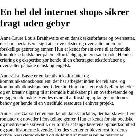
En hel del internet shops sikrer
fragt uden gebyr
Anne-Laure Louis Braithwaite er en dansk tekstforfatter og oversætter,
der har specialiseret sig i at skrive tekster og oversætte inden for
forskellige genrer og emner. Hun er kendt for sin evne til at formidle
komplekse budskaber på en letforståelig og interessant måde. Hendes
erfaring og ekspertise gør hende til en eftertragtet tekstforfatter og
oversætter på både dansk og engelsk.
Anne-Lise Basse er en kreativ tekstforfatter og
kommunikationskonsulent, der har arbejdet inden for reklame- og
kommunikationsbranchen i flere år. Hun har stærke skrivefærdigheder
og en kreativ tilgang til at formidle budskaber på en overbevisende og
engagerende måde. Hendes evne til at forstå og opfange kundernes
behov gør hende til en værdifuld ressource i enhver projekt.
Anne-Lise Gabold er en anerkendt dansk forfatter, der har skrevet flere
romaner og noveller i forskellige genrer. Hun er kendt for sin poetiske
og medrivende skrivestil, der formår at fange læserens opmærksomhed
og gøre historierne levende. Hendes værker er blevet rost for deres
dybde, karakterudvikling og skildring af menneskelige relationer.