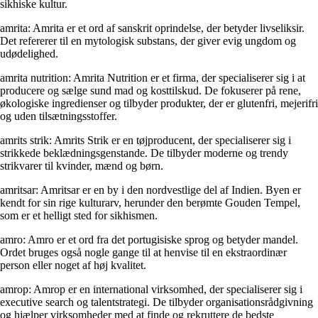
sikhiske kultur.
amrita: Amrita er et ord af sanskrit oprindelse, der betyder livseliksir.
Det refererer til en mytologisk substans, der giver evig ungdom og
udødelighed.
amrita nutrition: Amrita Nutrition er et firma, der specialiserer sig i at
producere og sælge sund mad og kosttilskud. De fokuserer på rene,
økologiske ingredienser og tilbyder produkter, der er glutenfri, mejerifri
og uden tilsætningsstoffer.
amrits strik: Amrits Strik er en tøjproducent, der specialiserer sig i
strikkede beklædningsgenstande. De tilbyder moderne og trendy
strikvarer til kvinder, mænd og børn.
amritsar: Amritsar er en by i den nordvestlige del af Indien. Byen er
kendt for sin rige kulturarv, herunder den berømte Gouden Tempel,
som er et helligt sted for sikhismen.
amro: Amro er et ord fra det portugisiske sprog og betyder mandel.
Ordet bruges også nogle gange til at henvise til en ekstraordinær
person eller noget af høj kvalitet.
amrop: Amrop er en international virksomhed, der specialiserer sig i
executive search og talentstrategi. De tilbyder organisationsrådgivning
og hjælper virksomheder med at finde og rekruttere de bedste