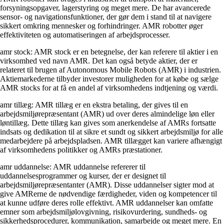
forsyningsopgaver, lagerstyring og meget mere. De har avancerede
sensor- og navigationsfunktioner, der gør dem i stand til at navigere
sikkert omkring mennesker og forhindringer. AMR robotter øger
effektiviteten og automatiseringen af arbejdsprocesser.
amr stock: AMR stock er en betegnelse, der kan referere til aktier i en
virksomhed ved navn AMR. Det kan også betyde aktier, der er
relateret til brugen af Autonomous Mobile Robots (AMR) i industrien.
Aktiemarkederne tilbyder investorer muligheden for at købe og sælge
AMR stocks for at få en andel af virksomhedens indtjening og værdi.
amr tillæg: AMR tillæg er en ekstra betaling, der gives til en
arbejdsmiljørepræsentant (AMR) ud over deres almindelige løn eller
løntillæg. Dette tillæg kan gives som anerkendelse af AMRs fortsatte
indsats og dedikation til at sikre et sundt og sikkert arbejdsmiljø for alle
medarbejdere på arbejdspladsen. AMR tillægget kan variere afhængigt
af virksomhedens politikker og AMRs præstationer.
amr uddannelse: AMR uddannelse refererer til
uddannelsesprogrammer og kurser, der er designet til
arbejdsmiljørepræsentanter (AMR). Disse uddannelser sigter mod at
give AMRerne de nødvendige færdigheder, viden og kompetencer til
at kunne udføre deres rolle effektivt. AMR uddannelser kan omfatte
emner som arbejdsmiljølovgivning, risikovurdering, sundheds- og
sikkerhedsprocedurer, kommunikation, samarbejde og meget mere. En