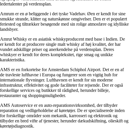
ledertalenter på verdensplan.
Amrum er en ø beliggende i det tyske Vadehav. Øen er kendt for sine
smukke strande, klitter og naturskønne omgivelser. Den er et populært
feriested og tiltrækker besøgende med sin rolige atmosfære og idylliske
landsbyer.
Amrut Whisky er en asiatisk whiskyproducent med base i Indien. De
er kendt for at producere single malt whisky af høj kvalitet, der har
vundet adskillige priser og anerkendelse på verdensplan. Deres
whiskyer er kendt for deres kompleksitet, rige smag og unikke
karakteristika.
AMS er en forkortelse for Amsterdam Schiphol Airport. Det er en af ​​
de travleste lufthavne i Europa og fungerer som en vigtig hub for
internationale flyvninger. Lufthavnen er kendt for sin moderne
infrastruktur, effektivitet og gode faciliteter for rejsende. Der er også
forskellige services og butikker til rådighed, herunder billeje,
restauranter og shoppingmuligheder.
AMS Autoservice er en auto-reparationsvirksomhed, der tilbyder
reparation og vedligeholdelse af køretøjer. De er specialiserede inden
for forskellige områder som mekanik, karrosseri og elektronik og
tilbyder en bred vifte af tjenester, herunder dækudskiftning, olieskift og
køretøjsdiagnostik.