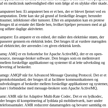
af en medicinsk nødvendighed eller som følge af en ulykke eller skade.
amputeret ben: Et amputeret ben er et ben, der er blevet fjernet ved en
amputation. Dette kan ske på grund af forskellige årsager, herunder
traumer, infektioner eller tumorer. Efter en amputation kan en protese
bruges til at erstatte det flåede ben, hvilket hjælper personen med at gå
og udføre daglige aktiviteter.
ampære: En ampære er en enhed, der måler den elektriske strøm, der
passerer gennem en elektrisk leder. Det bruges til at vurdere mængden
af ​​elektricitet, der anvendes i en given elektrisk kreds.
amq: AMQ er en forkortelse for Apache ActiveMQ, der er en open-
source, message-broker software. Den bruges som en mellemvært
mellem forskellige applikationer og systemer til at lette udveksling og
levering af beskeder.
amqp: AMQP står for Advanced Message Queuing Protocol. Det er et
protokolstandard, der bruges til at facilitere kommunikationen og
udvekslingen af ​​beskeder mellem forskellige applikationer og systemer,
især i forbindelse med message-brokere som Apache ActiveMQ.
amr: AMR står for Adaptive Multi-Rate Codec. Det er en lydkodec,
der bruges til komprimering af lyddata på mobilnetværk, især under
telefonsamtaler. AMR reducerer datamængden og bevarer samtidig en