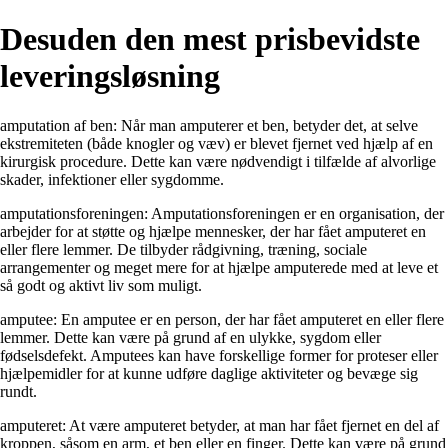
Desuden den mest prisbevidste
leveringsløsning
amputation af ben: Når man amputerer et ben, betyder det, at selve
ekstremiteten (både knogler og væv) er blevet fjernet ved hjælp af en
kirurgisk procedure. Dette kan være nødvendigt i tilfælde af alvorlige
skader, infektioner eller sygdomme.
amputationsforeningen: Amputationsforeningen er en organisation, der
arbejder for at støtte og hjælpe mennesker, der har fået amputeret en
eller flere lemmer. De tilbyder rådgivning, træning, sociale
arrangementer og meget mere for at hjælpe amputerede med at leve et
så godt og aktivt liv som muligt.
amputee: En amputee er en person, der har fået amputeret en eller flere
lemmer. Dette kan være på grund af en ulykke, sygdom eller
fødselsdefekt. Amputees kan have forskellige former for proteser eller
hjælpemidler for at kunne udføre daglige aktiviteter og bevæge sig
rundt.
amputeret: At være amputeret betyder, at man har fået fjernet en del af
kroppen, såsom en arm, et ben eller en finger. Dette kan være på grund