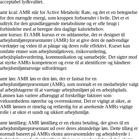
acceptabel lydkvalitet.
amr kcal: AMR står for Active Metabolic Rate, og det er en betegnelse
for den mængde energi, som kroppen forbrænder i hvile. Det er et
udtryk for den grundlæggende metabolisme og er ofte brugt i
forbindelse med at beregne den daglige kaloriebehov.
amr kursus: Et AMR kursus er en uddannelse, der er designet til
arbejdsmiljørepræsentanter (AMR) for at give dem de nødvendige
værktøjer og viden til at påtage sig deres rolle effektivt. Kurset kan
omfatte emner som arbejdsmiljøloven, risikovurdering,
arbejdspladsvurdering, kommunikation og samarbejde. Det sigter mod
at styrke AMRs kompetencer og evne til at identificere og håndtere
arbejdsmiljømæssige udfordringer.
amr løn: AMR løn er den løn, der er fastsat for en
arbejdsmiljørepræsentant (AMR), som normalt er en medarbejder valgt
af arbejdstagerne til at varetage arbejdsmiljøet på en arbejdsplads.
Lønnen kan variere afhængigt af forskellige faktorer som
virksomhedens størrelse og overenskomst. Det er vigtigt at sikre, at
AMR lønnen er rimelig og retfærdig for at anerkende AMRs vigtige
rolle i at sikre et sundt og sikkert arbejdsmiljø.
amr løntillæg: AMR løntillæg er en ekstra betaling, der gives til en
arbejdsmiljørepræsentant ud over deres almindelige løn. Dette tillæg er
normalt baseret på AMRs ekstra ansvarsområder og arbejdsbyrde i