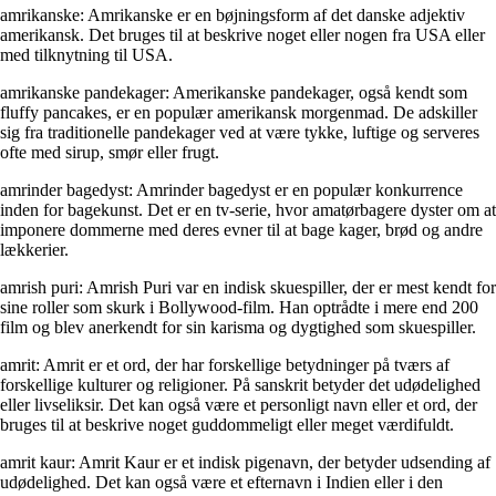
amrikanske: Amrikanske er en bøjningsform af det danske adjektiv
amerikansk. Det bruges til at beskrive noget eller nogen fra USA eller
med tilknytning til USA.
amrikanske pandekager: Amerikanske pandekager, også kendt som
fluffy pancakes, er en populær amerikansk morgenmad. De adskiller
sig fra traditionelle pandekager ved at være tykke, luftige og serveres
ofte med sirup, smør eller frugt.
amrinder bagedyst: Amrinder bagedyst er en populær konkurrence
inden for bagekunst. Det er en tv-serie, hvor amatørbagere dyster om at
imponere dommerne med deres evner til at bage kager, brød og andre
lækkerier.
amrish puri: Amrish Puri var en indisk skuespiller, der er mest kendt for
sine roller som skurk i Bollywood-film. Han optrådte i mere end 200
film og blev anerkendt for sin karisma og dygtighed som skuespiller.
amrit: Amrit er et ord, der har forskellige betydninger på tværs af
forskellige kulturer og religioner. På sanskrit betyder det udødelighed
eller livseliksir. Det kan også være et personligt navn eller et ord, der
bruges til at beskrive noget guddommeligt eller meget værdifuldt.
amrit kaur: Amrit Kaur er et indisk pigenavn, der betyder udsending af
udødelighed. Det kan også være et efternavn i Indien eller i den