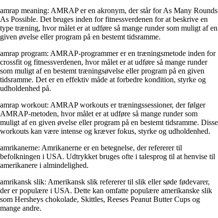
amrap meaning: AMRAP er en akronym, der står for As Many Rounds
As Possible. Det bruges inden for fitnessverdenen for at beskrive en
type træning, hvor målet er at udføre så mange runder som muligt af en
given øvelse eller program på en bestemt tidsramme.
amrap program: AMRAP-programmer er en træningsmetode inden for
crossfit og fitnessverdenen, hvor målet er at udføre så mange runder
som muligt af en bestemt træningsøvelse eller program på en given
tidsramme. Det er en effektiv måde at forbedre kondition, styrke og
udholdenhed på.
amrap workout: AMRAP workouts er træningssessioner, der følger
AMRAP-metoden, hvor målet er at udføre så mange runder som
muligt af en given øvelse eller program på en bestemt tidsramme. Disse
workouts kan være intense og kræver fokus, styrke og udholdenhed.
amrikanerne: Amrikanerne er en betegnelse, der refererer til
befolkningen i USA. Udtrykket bruges ofte i talesprog til at henvise til
amerikanere i almindelighed.
amrikansk slik: Amerikansk slik refererer til slik eller søde fødevarer,
der er populære i USA. Dette kan omfatte populære amerikanske slik
som Hersheys chokolade, Skittles, Reeses Peanut Butter Cups og
mange andre.