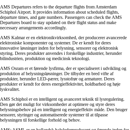
AMS Departures refers to the departure flights from Amsterdam
Schiphol Airport. It provides information about scheduled flights,
departure times, and gate numbers. Passengers can check the AMS
Departures board to stay updated on their flight status and make
necessary arrangements accordingly.
AMS Kalmar er en elektronikvirksomhed, der producerer avancerede
elektroniske komponenter og systemer. De er kendt for deres
innovative løsninger inden for belysning, sensorer og elektronisk
styring. Deres produkter anvendes i forskellige industrier, herunder
bilindustrien, produktion og medicinsk teknologi.
AMS Osram er et førende lysfirma, der er specialiseret i udvikling og
produktion af belysningsløsninger. De tilbyder en bred vifte af
produkter, herunder LED-pærer, lysstofrør og armaturer. Deres
produkter er kendt for deres energieffektivitet, holdbarhed og høje
lyskvalitet.
AMS Schiphol er en intelligent og avanceret teknik til lysregulering.
Den gør det muligt for virksomheder at optimere og styre deres
belysningsbehov på en intelligent og energieffektiv måde. Den bruger
sensorer, styringer og automatiserede systemer til at tilpasse
belysningen til forskellige forhold og behov.
AMS: ASML er en hollandsk halvlederproducent og førende inden for