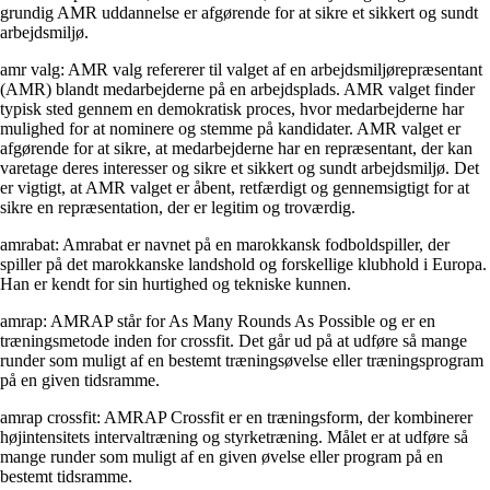
grundig AMR uddannelse er afgørende for at sikre et sikkert og sundt
arbejdsmiljø.
amr valg: AMR valg refererer til valget af en arbejdsmiljørepræsentant
(AMR) blandt medarbejderne på en arbejdsplads. AMR valget finder
typisk sted gennem en demokratisk proces, hvor medarbejderne har
mulighed for at nominere og stemme på kandidater. AMR valget er
afgørende for at sikre, at medarbejderne har en repræsentant, der kan
varetage deres interesser og sikre et sikkert og sundt arbejdsmiljø. Det
er vigtigt, at AMR valget er åbent, retfærdigt og gennemsigtigt for at
sikre en repræsentation, der er legitim og troværdig.
amrabat: Amrabat er navnet på en marokkansk fodboldspiller, der
spiller på det marokkanske landshold og forskellige klubhold i Europa.
Han er kendt for sin hurtighed og tekniske kunnen.
amrap: AMRAP står for As Many Rounds As Possible og er en
træningsmetode inden for crossfit. Det går ud på at udføre så mange
runder som muligt af en bestemt træningsøvelse eller træningsprogram
på en given tidsramme.
amrap crossfit: AMRAP Crossfit er en træningsform, der kombinerer
højintensitets intervaltræning og styrketræning. Målet er at udføre så
mange runder som muligt af en given øvelse eller program på en
bestemt tidsramme.