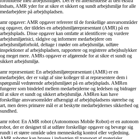
forbindelse med arbejdsmiljøet. Det er en anerkendelse af den ekstra
indsats, AMR yder for at sikre et sikkert og sundt arbejdsmiljø for alle
medarbejdere på arbejdspladsen.
amr opgaver: AMR opgaver refererer til de forskellige ansvarsområder
og opgaver, der tildeles en arbejdsmiljørepræsentant (AMR) på en
arbejdsplads. Disse opgaver kan omfatte at identificere og vurdere
arbejdsmiljørisici, rådgive og informere medarbejdere om
arbejdsmiljøforhold, deltage i møder om arbejdsmiljø, udføre
inspektioner af arbejdspladsen, rapportere og registrere arbejdsulykker
og meget mere. AMRs opgaver er afgørende for at sikre et sundt og
sikkert arbejdsmiljø.
amr repræsentant: En arbejdsmiljørepræsentant (AMR) er en
medarbejder, der er valgt af sine kolleger til at repræsentere dem i
spørgsmål vedrørende arbejdsmiljøet på en arbejdsplads. AMRen
fungerer som bindeled mellem medarbejderne og ledelsen og bidrager
til at sikre et sundt og sikkert arbejdsmiljø. AMRen kan have
forskellige ansvarsområder afhængigt af arbejdspladsens størrelse og
art, men deres primære mål er at beskytte medarbejdernes sikkerhed og
sundhed.
amr robot: En AMR robot (Autonomous Mobile Robot) er en autonom
robot, der er designet til at udføre forskellige opgaver og bevæge sig
rundt i et større område uden menneskelig kontrol eller vejledning.
AMR robotter kan bruges i industrien til transport af materialer,