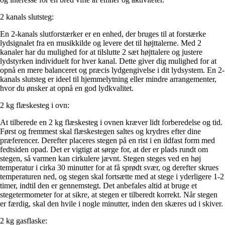
2 kanals slutsteg:
En 2-kanals slutforstærker er en enhed, der bruges til at forstærke
lydsignalet fra en musikkilde og levere det til højttalerne. Med 2
kanaler har du mulighed for at tilslutte 2 sæt højttalere og justere
lydstyrken individuelt for hver kanal. Dette giver dig mulighed for at
opnå en mere balanceret og præcis lydgengivelse i dit lydsystem. En 2-
kanals slutsteg er ideel til hjemmelytning eller mindre arrangementer,
hvor du ønsker at opnå en god lydkvalitet.
2 kg flæskesteg i ovn:
At tilberede en 2 kg flæskesteg i ovnen kræver lidt forberedelse og tid.
Først og fremmest skal flæskestegen saltes og krydres efter dine
præferencer. Derefter placeres stegen på en rist i en ildfast form med
fedtsiden opad. Det er vigtigt at sørge for, at der er plads rundt om
stegen, så varmen kan cirkulere jævnt. Stegen steges ved en høj
temperatur i cirka 30 minutter for at få sprødt svær, og derefter skrues
temperaturen ned, og stegen skal fortsætte med at stege i yderligere 1-2
timer, indtil den er gennemstegt. Det anbefales altid at bruge et
stegetermometer for at sikre, at stegen er tilberedt korrekt. Når stegen
er færdig, skal den hvile i nogle minutter, inden den skæres ud i skiver.
2 kg gasflaske: