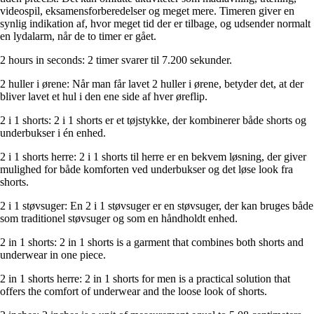
videospil, eksamensforberedelser og meget mere. Timeren giver en
synlig indikation af, hvor meget tid der er tilbage, og udsender normalt
en lydalarm, når de to timer er gået.
2 hours in seconds: 2 timer svarer til 7.200 sekunder.
2 huller i ørene: Når man får lavet 2 huller i ørene, betyder det, at der
bliver lavet et hul i den ene side af hver øreflip.
2 i 1 shorts: 2 i 1 shorts er et tøjstykke, der kombinerer både shorts og
underbukser i én enhed.
2 i 1 shorts herre: 2 i 1 shorts til herre er en bekvem løsning, der giver
mulighed for både komforten ved underbukser og det løse look fra
shorts.
2 i 1 støvsuger: En 2 i 1 støvsuger er en støvsuger, der kan bruges både
som traditionel støvsuger og som en håndholdt enhed.
2 in 1 shorts: 2 in 1 shorts is a garment that combines both shorts and
underwear in one piece.
2 in 1 shorts herre: 2 in 1 shorts for men is a practical solution that
offers the comfort of underwear and the loose look of shorts.