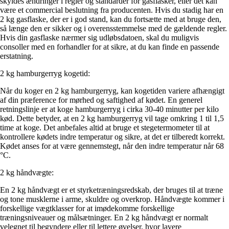
skyldes ændringer i regler og standarder for gasflasker, eller det kan
være et commercial beslutning fra producenten. Hvis du stadig har en
2 kg gasflaske, der er i god stand, kan du fortsætte med at bruge den,
så længe den er sikker og i overensstemmelse med de gældende regler.
Hvis din gasflaske nærmer sig udløbsdatoen, skal du muligvis
consoller med en forhandler for at sikre, at du kan finde en passende
erstatning.
2 kg hamburgerryg kogetid:
Når du koger en 2 kg hamburgerryg, kan kogetiden variere afhængigt
af din præference for mørhed og saftighed af kødet. En generel
retningslinje er at koge hamburgerryg i cirka 30-40 minutter per kilo
kød. Dette betyder, at en 2 kg hamburgerryg vil tage omkring 1 til 1,5
time at koge. Det anbefales altid at bruge et stegetermometer til at
kontrollere kødets indre temperatur og sikre, at det er tilberedt korrekt.
Kødet anses for at være gennemstegt, når den indre temperatur når 68
°C.
2 kg håndvægte:
En 2 kg håndvægt er et styrketræningsredskab, der bruges til at træne
og tone musklerne i arme, skuldre og overkrop. Håndvægte kommer i
forskellige vægtklasser for at imødekomme forskellige
træningsniveauer og målsætninger. En 2 kg håndvægt er normalt
velegnet til begyndere eller til lettere øvelser, hvor lavere