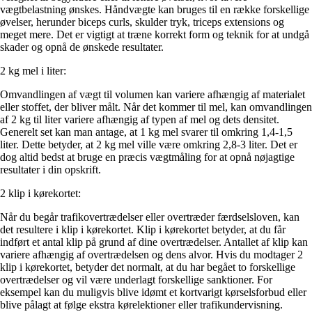
vægtbelastning ønskes. Håndvægte kan bruges til en række forskellige
øvelser, herunder biceps curls, skulder tryk, triceps extensions og
meget mere. Det er vigtigt at træne korrekt form og teknik for at undgå
skader og opnå de ønskede resultater.
2 kg mel i liter:
Omvandlingen af vægt til volumen kan variere afhængig af materialet
eller stoffet, der bliver målt. Når det kommer til mel, kan omvandlingen
af 2 kg til liter variere afhængig af typen af mel og dets densitet.
Generelt set kan man antage, at 1 kg mel svarer til omkring 1,4-1,5
liter. Dette betyder, at 2 kg mel ville være omkring 2,8-3 liter. Det er
dog altid bedst at bruge en præcis vægtmåling for at opnå nøjagtige
resultater i din opskrift.
2 klip i kørekortet:
Når du begår trafikovertrædelser eller overtræder færdselsloven, kan
det resultere i klip i kørekortet. Klip i kørekortet betyder, at du får
indført et antal klip på grund af dine overtrædelser. Antallet af klip kan
variere afhængig af overtrædelsen og dens alvor. Hvis du modtager 2
klip i kørekortet, betyder det normalt, at du har begået to forskellige
overtrædelser og vil være underlagt forskellige sanktioner. For
eksempel kan du muligvis blive idømt et kortvarigt kørselsforbud eller
blive pålagt at følge ekstra kørelektioner eller trafikundervisning.