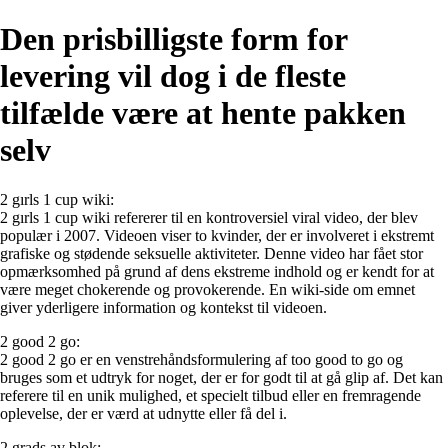
Den prisbilligste form for
levering vil dog i de fleste
tilfælde være at hente pakken
selv
2 gırls 1 cup wiki:
2 gırls 1 cup wiki refererer til en kontroversiel viral video, der blev
populær i 2007. Videoen viser to kvinder, der er involveret i ekstremt
grafiske og stødende seksuelle aktiviteter. Denne video har fået stor
opmærksomhed på grund af dens ekstreme indhold og er kendt for at
være meget chokerende og provokerende. En wiki-side om emnet
giver yderligere information og kontekst til videoen.
2 good 2 go:
2 good 2 go er en venstrehåndsformulering af too good to go og
bruges som et udtryk for noget, der er for godt til at gå glip af. Det kan
referere til en unik mulighed, et specielt tilbud eller en fremragende
oplevelse, der er værd at udnytte eller få del i.
2 grads av blok: