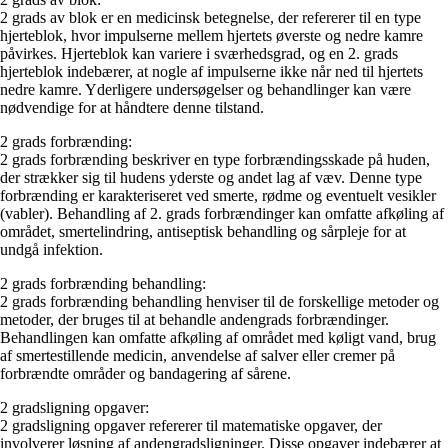
2 grads av blok er en medicinsk betegnelse, der refererer til en type
hjerteblok, hvor impulserne mellem hjertets øverste og nedre kamre
påvirkes. Hjerteblok kan variere i sværhedsgrad, og en 2. grads
hjerteblok indebærer, at nogle af impulserne ikke når ned til hjertets
nedre kamre. Yderligere undersøgelser og behandlinger kan være
nødvendige for at håndtere denne tilstand.
2 grads forbrænding:
2 grads forbrænding beskriver en type forbrændingsskade på huden,
der strækker sig til hudens yderste og andet lag af væv. Denne type
forbrænding er karakteriseret ved smerte, rødme og eventuelt vesikler
(vabler). Behandling af 2. grads forbrændinger kan omfatte afkøling af
området, smertelindring, antiseptisk behandling og sårpleje for at
undgå infektion.
2 grads forbrænding behandling:
2 grads forbrænding behandling henviser til de forskellige metoder og
metoder, der bruges til at behandle andengrads forbrændinger.
Behandlingen kan omfatte afkøling af området med køligt vand, brug
af smertestillende medicin, anvendelse af salver eller cremer på
forbrændte områder og bandagering af sårene.
2 gradsligning opgaver:
2 gradsligning opgaver refererer til matematiske opgaver, der
involverer løsning af andengradsligninger. Disse opgaver indebærer at