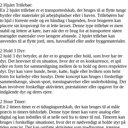
2 Hjulet Trillebør:
En 2 hjulet trillebør er et transportredskab, der bruges til at flytte tunge
byrder eller materialer på arbejdspladser eller i haven. Trillebøren har
to hjul i forreste ende og en håndtag i bagenden, hvor brugeren kan
placere sin kropsvægt for at lette læsset. Denne type trillebør er mere
stabil og lettere at køre, især når der er brug for at transportere større
mængder materialer over længere afstande. 2 hjulet trillebør kan
anvendes til at flytte jord, sten, haveaffald eller andre byggematerialer.
2 Hold 3 Dyr:
2 hold 3 dyr betyder, at der er to grupper eller hold, som hver har tre
dyr. Det henviser til en situation, hvor der er en konkurrence, et spil
eller en form for sammenligning mellem de to hold og deres respektive
dyr. Dyr kan være hunde, heste, katte, fugle eller hvilken som helst
form for kæledyr eller husdyr. Dette koncept kan bruges i forskellige
sammenhænge, såsom sport, træningsøvelser eller underholdning. Det
kan involvere forskellige aktiviteter, præstationer eller opgaver for de
indgående dyr og deres ejere.
2 Hour Timer:
En 2 timers timer er et tidtagingsredskab, der kan bruges til at måle
præcis to timers tidsforløb. Denne type timer kan være analog eller
digital og kan indstilles til at tælle ned fra to timer til nul. Timeren kan
bruges i forskellige situationer, hvor det er nødvendigt at holde styr på
tiden præcist. Det kan omfatte aktiviteter som madlavning, træning,