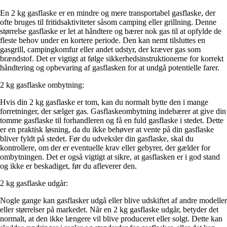
En 2 kg gasflaske er en mindre og mere transportabel gasflaske, der
ofte bruges til fritidsaktiviteter såsom camping eller grillning. Denne
størrelse gasflaske er let at håndtere og bærer nok gas til at opfylde de
fleste behov under en kortere periode. Den kan nemt tilsluttes en
gasgrill, campingkomfur eller andet udstyr, der kræver gas som
brændstof. Det er vigtigt at følge sikkerhedsinstruktionerne for korrekt
håndtering og opbevaring af gasflasken for at undgå potentielle farer.
2 kg gasflaske ombytning:
Hvis din 2 kg gasflaske er tom, kan du normalt bytte den i mange
forretninger, der sælger gas. Gasflaskeombytning indebærer at give din
tomme gasflaske til forhandleren og få en fuld gasflaske i stedet. Dette
er en praktisk løsning, da du ikke behøver at vente på din gasflaske
bliver fyldt på stedet. Før du udveksler din gasflaske, skal du
kontrollere, om der er eventuelle krav eller gebyrer, der gælder for
ombytningen. Det er også vigtigt at sikre, at gasflasken er i god stand
og ikke er beskadiget, før du afleverer den.
2 kg gasflaske udgår:
Nogle gange kan gasflasker udgå eller blive udskiftet af andre modeller
eller størrelser på markedet. Når en 2 kg gasflaske udgår, betyder det
normalt, at den ikke længere vil blive produceret eller solgt. Dette kan