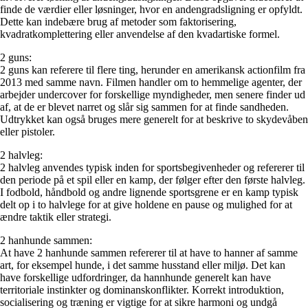
finde de værdier eller løsninger, hvor en andengradsligning er opfyldt.
Dette kan indebære brug af metoder som faktorisering,
kvadratkomplettering eller anvendelse af den kvadartiske formel.
2 guns:
2 guns kan referere til flere ting, herunder en amerikansk actionfilm fra
2013 med samme navn. Filmen handler om to hemmelige agenter, der
arbejder undercover for forskellige myndigheder, men senere finder ud
af, at de er blevet narret og slår sig sammen for at finde sandheden.
Udtrykket kan også bruges mere generelt for at beskrive to skydevåben
eller pistoler.
2 halvleg:
2 halvleg anvendes typisk inden for sportsbegivenheder og refererer til
den periode på et spil eller en kamp, der følger efter den første halvleg.
I fodbold, håndbold og andre lignende sportsgrene er en kamp typisk
delt op i to halvlege for at give holdene en pause og mulighed for at
ændre taktik eller strategi.
2 hanhunde sammen:
At have 2 hanhunde sammen refererer til at have to hanner af samme
art, for eksempel hunde, i det samme husstand eller miljø. Det kan
have forskellige udfordringer, da hannhunde generelt kan have
territoriale instinkter og dominanskonflikter. Korrekt introduktion,
socialisering og træning er vigtige for at sikre harmoni og undgå