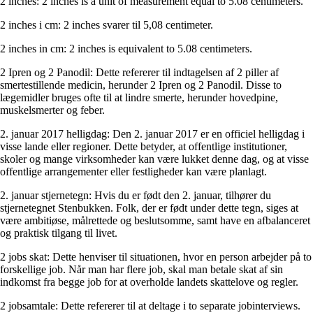
2 inches: 2 inches is a unit of measurement equal to 5.08 centimeters.
2 inches i cm: 2 inches svarer til 5,08 centimeter.
2 inches in cm: 2 inches is equivalent to 5.08 centimeters.
2 Ipren og 2 Panodil: Dette refererer til indtagelsen af ​​2 piller af
smertestillende medicin, herunder 2 Ipren og 2 Panodil. Disse to
lægemidler bruges ofte til at lindre smerte, herunder hovedpine,
muskelsmerter og feber.
2. januar 2017 helligdag: Den 2. januar 2017 er en officiel helligdag i
visse lande eller regioner. Dette betyder, at offentlige institutioner,
skoler og mange virksomheder kan være lukket denne dag, og at visse
offentlige arrangementer eller festligheder kan være planlagt.
2. januar stjernetegn: Hvis du er født den 2. januar, tilhører du
stjernetegnet Stenbukken. Folk, der er født under dette tegn, siges at
være ambitiøse, målrettede og beslutsomme, samt have en afbalanceret
og praktisk tilgang til livet.
2 jobs skat: Dette henviser til situationen, hvor en person arbejder på to
forskellige job. Når man har flere job, skal man betale skat af sin
indkomst fra begge job for at overholde landets skattelove og regler.
2 jobsamtale: Dette refererer til at deltage i to separate jobinterviews.