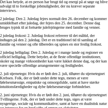
Det kan betyde, at en person har brugt tid og energi på at søge og blive
udvalgt til to forskellige jobmuligheder, der nu kræver separate
interviews.
2 juledag: Den 2. Juledag fejres normalt den 26. december og kommer
umiddelbart efter juledag, der fejres den 25. december. Denne dag
bruges typisk til at fortsætte julefejringerne med familie og venner.
2 juledag frokost: 2. Juledag frokost refererer til det måltid, der
indtages på den 2. juledag. Det er en traditionel tid til samling af
familie og venner og ofte tilberedes og spises en stor festlig frokost.
2 juledag helligdag: Den 2. Juledag er i mange lande og regioner en
officiel helligdag. Dette betyder, at de fleste offentlige institutioner,
skoler og mange virksomheder kan være lukket denne dag, og der kan
være specielle offentlige arrangementer og festligheder.
2. juli stjernetegn: Hvis du er født den 2. juli, tilhører du stjernetegnet
Krebsen. Folk, der er født under dette tegn, menes at være
følelsesmæssige, empatiske og omsorgsfulde, samt at have stærke
intuitionsfærdigheder og dybe følelsesmæssige forbindelser.
2. juni stjernetegn: Hvis du er født den 2. juni, tilhører du stjernetegnet
Tvillingerne. Folk, der er født under dette tegn, siges at være
nysgerrige, sociale og kommunikative, samt at have en dualistisk natur
og interesse for en bred vifte af emner og aktiviteter.