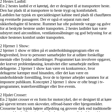
2 Hestes Lastbil:
En 2 hestes lastbil er et køretøj, der er designet til at transportere heste.
Den har plads til at transportere to heste trygt og komfortabelt.
Lastbilen har typisk en specialdesignet kabine med plads til chaufføren
og eventuelle passagerer. Der er også et separat rum med
sikkerhedsgitre til hestene. Rummet har ofte polstrede vægge og gulve
for at beskytte hestene under transporten. 2 hestes lastbiler kan være
udstyret med aircondition, ventilationsåbninger og god belysning for at
sikre hestenes komfort under transporten.
2 Hjerner 1 Show:
2 hjerner 1 show er titlen på et underholdningsprogram eller en
begivenhed, hvor to personer samarbejder for at udføre forskellige
mentale eller fysiske udfordringer. Programmet kan involvere opgaver,
der kræver problemløsning, kreativitet eller samarbejde mellem
deltagerne. 2 hjerner 1 show kan være en konkurrence, hvor
deltagerne kæmper mod hinanden, eller det kan være en
underholdende forestilling, hvor de to hjerner arbejder sammen for at
imponere publikum. Konceptet 2 hjerner 1 show er ofte brugt i tv-
programmer, teaterforestillinger eller live-events.
2 Hjulet Crosser:
En 2 hjulet crosser er en form for motorcykel, der er designet til at køre
på ujævnt terræn som skovstier, offroad-baner eller bjergområder.
Crosserne har typisk højere affjedring og grovere dæk end traditionelle