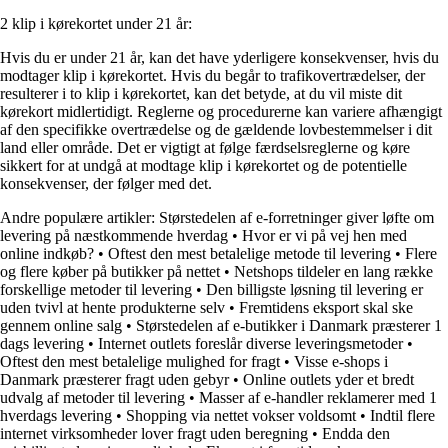
2 klip i kørekortet under 21 år:
Hvis du er under 21 år, kan det have yderligere konsekvenser, hvis du
modtager klip i kørekortet. Hvis du begår to trafikovertrædelser, der
resulterer i to klip i kørekortet, kan det betyde, at du vil miste dit
kørekort midlertidigt. Reglerne og procedurerne kan variere afhængigt
af den specifikke overtrædelse og de gældende lovbestemmelser i dit
land eller område. Det er vigtigt at følge færdselsreglerne og køre
sikkert for at undgå at modtage klip i kørekortet og de potentielle
konsekvenser, der følger med det.
Andre populære artikler:
Størstedelen af e-forretninger giver løfte om
levering på næstkommende hverdag
•
Hvor er vi på vej hen med
online indkøb?
•
Oftest den mest betalelige metode til levering
•
Flere
og flere køber på butikker på nettet
•
Netshops tildeler en lang række
forskellige metoder til levering
•
Den billigste løsning til levering er
uden tvivl at hente produkterne selv
•
Fremtidens eksport skal ske
gennem online salg
•
Størstedelen af e-butikker i Danmark præsterer 1
dags levering
•
Internet outlets foreslår diverse leveringsmetoder
•
Oftest den mest betalelige mulighed for fragt
•
Visse e-shops i
Danmark præsterer fragt uden gebyr
•
Online outlets yder et bredt
udvalg af metoder til levering
•
Masser af e-handler reklamerer med 1
hverdags levering
•
Shopping via nettet vokser voldsomt
•
Indtil flere
internet virksomheder lover fragt uden beregning
•
Endda den