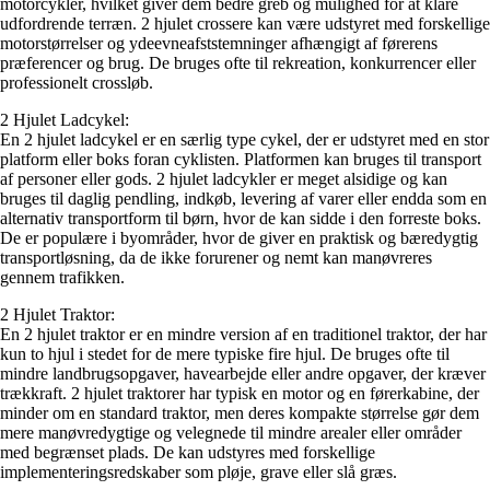
motorcykler, hvilket giver dem bedre greb og mulighed for at klare
udfordrende terræn. 2 hjulet crossere kan være udstyret med forskellige
motorstørrelser og ydeevneafststemninger afhængigt af førerens
præferencer og brug. De bruges ofte til rekreation, konkurrencer eller
professionelt crossløb.
2 Hjulet Ladcykel:
En 2 hjulet ladcykel er en særlig type cykel, der er udstyret med en stor
platform eller boks foran cyklisten. Platformen kan bruges til transport
af personer eller gods. 2 hjulet ladcykler er meget alsidige og kan
bruges til daglig pendling, indkøb, levering af varer eller endda som en
alternativ transportform til børn, hvor de kan sidde i den forreste boks.
De er populære i byområder, hvor de giver en praktisk og bæredygtig
transportløsning, da de ikke forurener og nemt kan manøvreres
gennem trafikken.
2 Hjulet Traktor:
En 2 hjulet traktor er en mindre version af en traditionel traktor, der har
kun to hjul i stedet for de mere typiske fire hjul. De bruges ofte til
mindre landbrugsopgaver, havearbejde eller andre opgaver, der kræver
trækkraft. 2 hjulet traktorer har typisk en motor og en førerkabine, der
minder om en standard traktor, men deres kompakte størrelse gør dem
mere manøvredygtige og velegnede til mindre arealer eller områder
med begrænset plads. De kan udstyres med forskellige
implementeringsredskaber som pløje, grave eller slå græs.