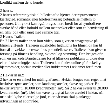
konflikt mellem de to hunde.
2 hearts:
2 hearts refererer typisk til billedet af to hjerter, der repræsenterer
kærlighed, romantik eller følelsesmæssig forbindelse mellem to
personer. Udtrykket kan også bruges mere bredt for at symbolisere
stærke bånd eller forhold mellem mennesker eller som en henvisning til
en film, bog eller sang med samme titel.
2 Hearts Trailer:
En 2 Hearts trailer er en kort video, som giver en smagsprøve på
filmen 2 Hearts. Traileren indeholder highlights fra filmen og har til
formål at vække interessen hos potentielle seere. Traileren kan give en
forsmag på filmens handling, skuespil og stemning. Den bruges ofte
som en markedsføringsstrategi for at tiltrække publikum til biografen
eller til streamingtjenester. Traileren kan findes online på forskellige
hjemmesider, sociale medier eller inddæmmet i reklamer for filmen.
2 Hektar in m2:
2 hektar er en enhed for måling af areal. Hektar bruges som regel til at
beskrive større arealer, som landbrugsarealer, skove og parker. En
hektar svarer til 10.000 kvadratmeter (m²). Så 2 hektar svarer til 20.000
kvadratmeter (m²). Det kan være nyttigt at kende arealet i hektar, når
man skal købe eller sælge jord, eller når man skal planlægge
udviklingen af et område.