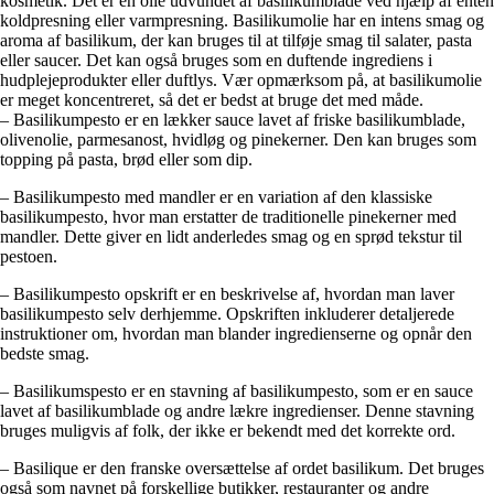
kosmetik. Det er en olie udvundet af basilikumblade ved hjælp af enten
koldpresning eller varmpresning. Basilikumolie har en intens smag og
aroma af basilikum, der kan bruges til at tilføje smag til salater, pasta
eller saucer. Det kan også bruges som en duftende ingrediens i
hudplejeprodukter eller duftlys. Vær opmærksom på, at basilikumolie
er meget koncentreret, så det er bedst at bruge det med måde.
– Basilikumpesto er en lækker sauce lavet af friske basilikumblade,
olivenolie, parmesanost, hvidløg og pinekerner. Den kan bruges som
topping på pasta, brød eller som dip.
– Basilikumpesto med mandler er en variation af den klassiske
basilikumpesto, hvor man erstatter de traditionelle pinekerner med
mandler. Dette giver en lidt anderledes smag og en sprød tekstur til
pestoen.
– Basilikumpesto opskrift er en beskrivelse af, hvordan man laver
basilikumpesto selv derhjemme. Opskriften inkluderer detaljerede
instruktioner om, hvordan man blander ingredienserne og opnår den
bedste smag.
– Basilikumspesto er en stavning af basilikumpesto, som er en sauce
lavet af basilikumblade og andre lækre ingredienser. Denne stavning
bruges muligvis af folk, der ikke er bekendt med det korrekte ord.
– Basilique er den franske oversættelse af ordet basilikum. Det bruges
også som navnet på forskellige butikker, restauranter og andre