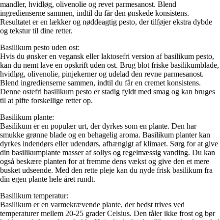
mandler, hvidløg, olivenolie og revet parmesanost. Blend
ingredienserne sammen, indtil du får den ønskede konsistens.
Resultatet er en lækker og nøddeagtig pesto, der tilføjer ekstra dybde
og tekstur til dine retter.
Basilikum pesto uden ost:
Hvis du ønsker en vegansk eller laktosefri version af basilikum pesto,
kan du nemt lave en opskrift uden ost. Brug blot friske basilikumblade,
hvidløg, olivenolie, pinjekerner og udelad den revne parmesanost.
Blend ingredienserne sammen, indtil du får en cremet konsistens.
Denne ostefri basilikum pesto er stadig fyldt med smag og kan bruges
til at pifte forskellige retter op.
Basilikum plante:
Basilikum er en populær urt, der dyrkes som en plante. Den har
smukke grønne blade og en behagelig aroma. Basilikum planter kan
dyrkes indendørs eller udendørs, afhængigt af klimaet. Sørg for at give
din basilikumplante masser af sollys og regelmæssig vanding. Du kan
også beskære planten for at fremme dens vækst og give den et mere
busket udseende. Med den rette pleje kan du nyde frisk basilikum fra
din egen plante hele året rundt.
Basilikum temperatur:
Basilikum er en varmekrævende plante, der bedst trives ved
temperaturer mellem 20-25 grader Celsius. Den tåler ikke frost og bør