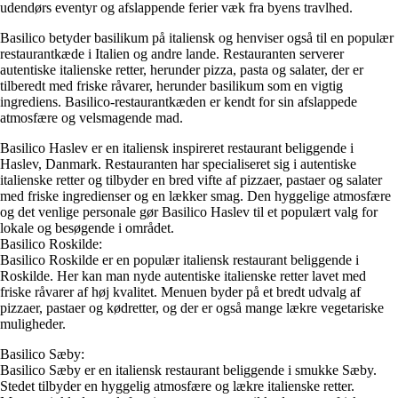
udendørs eventyr og afslappende ferier væk fra byens travlhed.
Basilico betyder basilikum på italiensk og henviser også til en populær
restaurantkæde i Italien og andre lande. Restauranten serverer
autentiske italienske retter, herunder pizza, pasta og salater, der er
tilberedt med friske råvarer, herunder basilikum som en vigtig
ingrediens. Basilico-restaurantkæden er kendt for sin afslappede
atmosfære og velsmagende mad.
Basilico Haslev er en italiensk inspireret restaurant beliggende i
Haslev, Danmark. Restauranten har specialiseret sig i autentiske
italienske retter og tilbyder en bred vifte af pizzaer, pastaer og salater
med friske ingredienser og en lækker smag. Den hyggelige atmosfære
og det venlige personale gør Basilico Haslev til et populært valg for
lokale og besøgende i området.
Basilico Roskilde:
Basilico Roskilde er en populær italiensk restaurant beliggende i
Roskilde. Her kan man nyde autentiske italienske retter lavet med
friske råvarer af høj kvalitet. Menuen byder på et bredt udvalg af
pizzaer, pastaer og kødretter, og der er også mange lækre vegetariske
muligheder.
Basilico Sæby:
Basilico Sæby er en italiensk restaurant beliggende i smukke Sæby.
Stedet tilbyder en hyggelig atmosfære og lækre italienske retter.