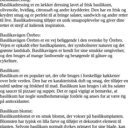
Basilikadressing er en lækker dressing lavet af frisk basilikum,
olivenolie, hvidløg, citronsaft og andre krydderier. Den har en frisk og
krydret smag og er perfekt til at bringe salater, sandwich og andre retter
til live. Basilikadressing tilføjer en unik smagsoplevelse og giver dine
retter et strejf af italiensk inspiration.
Basilikavägen Örebro:
Basilikavägen Örebro er en vej beliggende i den svenske by Örebro.
Vejen er opkaldt efter basilkaplanten, der symboliserer naturen og det
grønne landskab. Basilikavägen er kendt for sine smukke omgivelser,
og den bruges af mange fastboende og besøgende til gåture og
cykelture.
Basilikum:
Basilikum er en populær urt, der ofte bruges i forskellige køkkener
over hele verden. Den har en karakteristisk duft og smag, der tilføjer en
subtil sødme og friskhed til mad. Basilikum kan bruges i alt fra salater
og saucer til pizzaer og supper. Det er også vigtigt at bemærke, at
basilikum har nogle sundhedsmæssige fordele og anses for at være rig
på antioxidanter.
Basilikum blomst:
Basilikumblomst er en smuk blomst, der vokser på basilikumplanten.
Blomsten har typisk en lilla farve og tilføjer et dekorativt element til
planten. Selvom basilikum normalt dyrkes primært for sine blade, kan