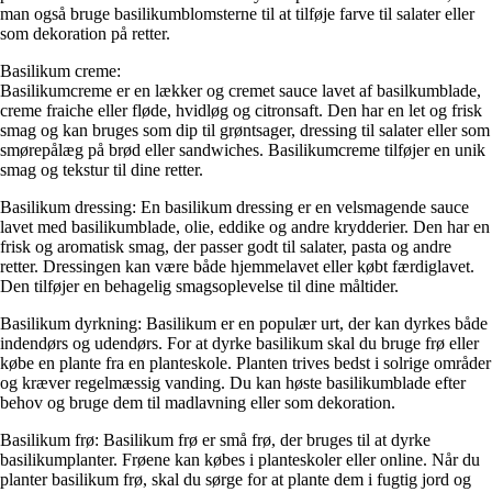
man også bruge basilikumblomsterne til at tilføje farve til salater eller
som dekoration på retter.
Basilikum creme:
Basilikumcreme er en lækker og cremet sauce lavet af basilkumblade,
creme fraiche eller fløde, hvidløg og citronsaft. Den har en let og frisk
smag og kan bruges som dip til grøntsager, dressing til salater eller som
smørepålæg på brød eller sandwiches. Basilikumcreme tilføjer en unik
smag og tekstur til dine retter.
Basilikum dressing: En basilikum dressing er en velsmagende sauce
lavet med basilikumblade, olie, eddike og andre krydderier. Den har en
frisk og aromatisk smag, der passer godt til salater, pasta og andre
retter. Dressingen kan være både hjemmelavet eller købt færdiglavet.
Den tilføjer en behagelig smagsoplevelse til dine måltider.
Basilikum dyrkning: Basilikum er en populær urt, der kan dyrkes både
indendørs og udendørs. For at dyrke basilikum skal du bruge frø eller
købe en plante fra en planteskole. Planten trives bedst i solrige områder
og kræver regelmæssig vanding. Du kan høste basilikumblade efter
behov og bruge dem til madlavning eller som dekoration.
Basilikum frø: Basilikum frø er små frø, der bruges til at dyrke
basilikumplanter. Frøene kan købes i planteskoler eller online. Når du
planter basilikum frø, skal du sørge for at plante dem i fugtig jord og