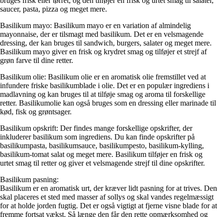
bruges frisk eller tørret, og den tilføjer en frisk og urtet smag til salater,
saucer, pasta, pizza og meget mere.
Basilikum mayo: Basilikum mayo er en variation af almindelig
mayonnaise, der er tilsmagt med basilikum. Det er en velsmagende
dressing, der kan bruges til sandwich, burgers, salater og meget mere.
Basilikum mayo giver en frisk og krydret smag og tilføjer et strejf af
grøn farve til dine retter.
Basilikum olie: Basilikum olie er en aromatisk olie fremstillet ved at
infundere friske basilikumblade i olie. Det er en populær ingrediens i
madlavning og kan bruges til at tilføje smag og aroma til forskellige
retter. Basilikumolie kan også bruges som en dressing eller marinade til
kød, fisk og grøntsager.
Basilikum opskrift: Der findes mange forskellige opskrifter, der
inkluderer basilikum som ingrediens. Du kan finde opskrifter på
basilikumpasta, basilikumsauce, basilikumpesto, basilikum-kylling,
basilikum-tomat salat og meget mere. Basilikum tilføjer en frisk og
urtet smag til retter og giver et velsmagende strejf til dine opskrifter.
Basilikum pasning:
Basilikum er en aromatisk urt, der kræver lidt pasning for at trives. Den
skal placeres et sted med masser af sollys og skal vandes regelmæssigt
for at holde jorden fugtig. Det er også vigtigt at fjerne visne blade for at
fremme fortsat vækst. Så længe den får den rette opmærksomhed og