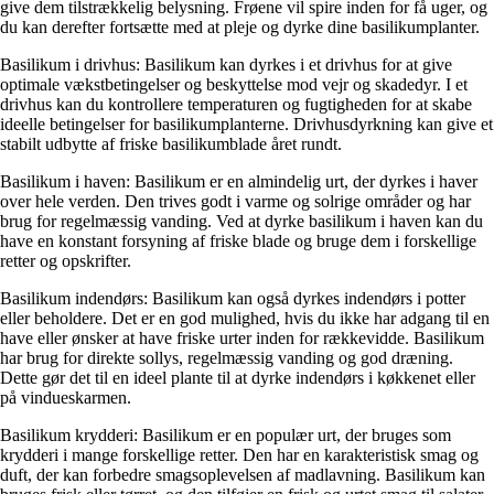
give dem tilstrækkelig belysning. Frøene vil spire inden for få uger, og
du kan derefter fortsætte med at pleje og dyrke dine basilikumplanter.
Basilikum i drivhus: Basilikum kan dyrkes i et drivhus for at give
optimale vækstbetingelser og beskyttelse mod vejr og skadedyr. I et
drivhus kan du kontrollere temperaturen og fugtigheden for at skabe
ideelle betingelser for basilikumplanterne. Drivhusdyrkning kan give et
stabilt udbytte af friske basilikumblade året rundt.
Basilikum i haven: Basilikum er en almindelig urt, der dyrkes i haver
over hele verden. Den trives godt i varme og solrige områder og har
brug for regelmæssig vanding. Ved at dyrke basilikum i haven kan du
have en konstant forsyning af friske blade og bruge dem i forskellige
retter og opskrifter.
Basilikum indendørs: Basilikum kan også dyrkes indendørs i potter
eller beholdere. Det er en god mulighed, hvis du ikke har adgang til en
have eller ønsker at have friske urter inden for rækkevidde. Basilikum
har brug for direkte sollys, regelmæssig vanding og god dræning.
Dette gør det til en ideel plante til at dyrke indendørs i køkkenet eller
på vindueskarmen.
Basilikum krydderi: Basilikum er en populær urt, der bruges som
krydderi i mange forskellige retter. Den har en karakteristisk smag og
duft, der kan forbedre smagsoplevelsen af ​​madlavning. Basilikum kan