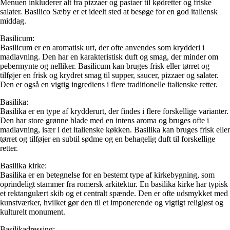
Menuen inkluderer alt fra pizzaer og pastaer til kødretter og friske
salater. Basilico Sæby er et ideelt sted at besøge for en god italiensk
middag.
Basilicum:
Basilicum er en aromatisk urt, der ofte anvendes som krydderi i
madlavning. Den har en karakteristisk duft og smag, der minder om
pebermynte og nelliker. Basilicum kan bruges frisk eller tørret og
tilføjer en frisk og krydret smag til supper, saucer, pizzaer og salater.
Den er også en vigtig ingrediens i flere traditionelle italienske retter.
Basilika:
Basilika er en type af krydderurt, der findes i flere forskellige varianter.
Den har store grønne blade med en intens aroma og bruges ofte i
madlavning, især i det italienske køkken. Basilika kan bruges frisk eller
tørret og tilføjer en subtil sødme og en behagelig duft til forskellige
retter.
Basilika kirke:
Basilika er en betegnelse for en bestemt type af kirkebygning, som
oprindeligt stammer fra romersk arkitektur. En basilika kirke har typisk
et rektangulært skib og et centralt spænde. Den er ofte udsmykket med
kunstværker, hvilket gør den til et imponerende og vigtigt religiøst og
kulturelt monument.
Basilikadressing: