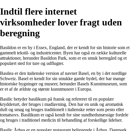
Indtil flere internet
virksomheder lover fragt uden
beregning
Basildon er en by i Essex, England, der er kendt for sin historie som et
gammelt tekstil- og industricenter. Byen har også en række kulturelle
attraktioner, herunder Basildon Park, som er en smuk herregård og et
populært sted for ture og udflugter.
Basilea er den italienske version af navnet Basel, en by i det nordlige
Schweiz. Basel er kendt for sin smukke gamle bydel, der har mange
historiske bygninger og museer, herunder Basels Kunstmuseum, som
er et af de ældste og største kunstmuseer i Europa.
Basilic betyder basilikum på fransk og refererer til en populær
krydderurt, der bruges i madlavning. Den har en unik og aromatisk
duft og smag og bruges traditionelt i italienske retter som pesto eller
tomatsovs. Basilikum er også kendt for sine sundhedsmæssige fordele
og bruges i traditionel medicin til behandling af forskellige lidelser.
Basilic Århus er en populær restaurant beliggende i Århus, Danmark.