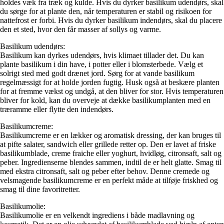
holdes væk fra træk og kulde. Hvis du dyrker basilikum udendørs, skal
du sørge for at plante den, når temperaturen er stabil og risikoen for
nattefrost er forbi. Hvis du dyrker basilikum indendørs, skal du placere
den et sted, hvor den får masser af sollys og varme.
Basilikum udendørs:
Basilikum kan dyrkes udendørs, hvis klimaet tillader det. Du kan
plante basilikum i din have, i potter eller i blomsterbede. Vælg et
solrigt sted med godt drænet jord. Sørg for at vande basilikum
regelmæssigt for at holde jorden fugtig. Husk også at beskære planten
for at fremme vækst og undgå, at den bliver for stor. Hvis temperaturen
bliver for kold, kan du overveje at dække basilikumplanten med en
træramme eller flytte den indendørs.
Basilikumcreme:
Basilikumcreme er en lækker og aromatisk dressing, der kan bruges til
at pifte salater, sandwich eller grillede retter op. Den er lavet af friske
basilikumblade, creme fraiche eller yoghurt, hvidløg, citronsaft, salt og
peber. Ingredienserne blendes sammen, indtil de er helt glatte. Smag til
med ekstra citronsaft, salt og peber efter behov. Denne cremede og
velsmagende basilikumcreme er en perfekt måde at tilføje friskhed og
smag til dine favoritretter.
Basilikumolie:
Basilikumolie er en velkendt ingrediens i både madlavning og