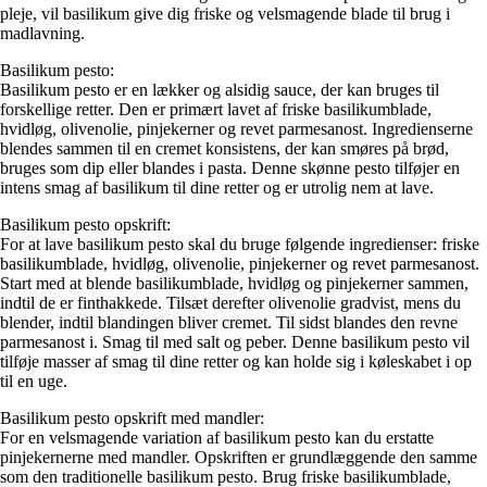
pleje, vil basilikum give dig friske og velsmagende blade til brug i
madlavning.
Basilikum pesto:
Basilikum pesto er en lækker og alsidig sauce, der kan bruges til
forskellige retter. Den er primært lavet af friske basilikumblade,
hvidløg, olivenolie, pinjekerner og revet parmesanost. Ingredienserne
blendes sammen til en cremet konsistens, der kan smøres på brød,
bruges som dip eller blandes i pasta. Denne skønne pesto tilføjer en
intens smag af basilikum til dine retter og er utrolig nem at lave.
Basilikum pesto opskrift:
For at lave basilikum pesto skal du bruge følgende ingredienser: friske
basilikumblade, hvidløg, olivenolie, pinjekerner og revet parmesanost.
Start med at blende basilikumblade, hvidløg og pinjekerner sammen,
indtil de er finthakkede. Tilsæt derefter olivenolie gradvist, mens du
blender, indtil blandingen bliver cremet. Til sidst blandes den revne
parmesanost i. Smag til med salt og peber. Denne basilikum pesto vil
tilføje masser af smag til dine retter og kan holde sig i køleskabet i op
til en uge.
Basilikum pesto opskrift med mandler:
For en velsmagende variation af basilikum pesto kan du erstatte
pinjekernerne med mandler. Opskriften er grundlæggende den samme
som den traditionelle basilikum pesto. Brug friske basilikumblade,