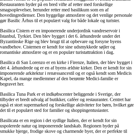
Restauranten byder på en bred vifte af retter med forskellige
smagsoplevelser, herunder retter med basilikum som en af ​​
hovedingredienser. Den hyggelige atmosfære og det venlige personale
gør Basilic Århus til et populært valg for både lokale og turister.
Basilica Cistern er en imponerende underjordisk vandreservoir i
Istanbul, Tyrkiet. Den blev bygget i det 6. århundrede under det
Byzantinske Rige og blev brugt til at opbevare og forsyne byens
vandbehov. Cisternen er kendt for sine udsmykkede søjler og
romantiske atmosfære og er en populær turistattraktion i dag.
Basilica di San Lorenzo er en kirke i Firenze, Italien, der blev bygget i
det 4. århundrede og er en af ​​byens ældste kirker. Den er kendt for sin
imponerende arkitektur i renæssancestil og er også kendt som Medicis
Kapel, da mange medlemmer af den berømte Medici-familie er
begravet her.
Basilica Tuna Park er et indkøbscenter beliggende i Sverige, der
tilbyder et bredt udvalg af butikker, caféer og restauranter. Centret har
også et stort supermarked og forskellige aktiviteter for børn, hvilket gør
det til et populært sted for familier og shoppingentusiaster.
Basilicata er en region i det sydlige Italien, der er kendt for sin
uspolerede natur og imponerende landskab. Regionen byder på
smukke bjerge, frodige skove og charmende byer, der er perfekte til