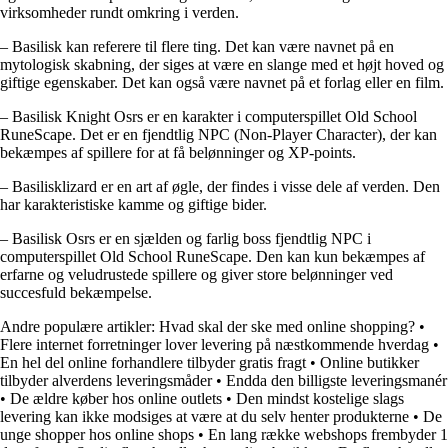
virksomheder rundt omkring i verden.
– Basilisk kan referere til flere ting. Det kan være navnet på en
mytologisk skabning, der siges at være en slange med et højt hoved og
giftige egenskaber. Det kan også være navnet på et forlag eller en film.
– Basilisk Knight Osrs er en karakter i computerspillet Old School
RuneScape. Det er en fjendtlig NPC (Non-Player Character), der kan
bekæmpes af spillere for at få belønninger og XP-points.
– Basilisklizard er en art af øgle, der findes i visse dele af verden. Den
har karakteristiske kamme og giftige bider.
– Basilisk Osrs er en sjælden og farlig boss fjendtlig NPC i
computerspillet Old School RuneScape. Den kan kun bekæmpes af
erfarne og veludrustede spillere og giver store belønninger ved
succesfuld bekæmpelse.
Andre populære artikler:
Hvad skal der ske med online shopping?
•
Flere internet forretninger lover levering på næstkommende hverdag
•
En hel del online forhandlere tilbyder gratis fragt
•
Online butikker
tilbyder alverdens leveringsmåder
•
Endda den billigste leveringsmanér
•
De ældre køber hos online outlets
•
Den mindst kostelige slags
levering kan ikke modsiges at være at du selv henter produkterne
•
De
unge shopper hos online shops
•
En lang række webshops frembyder 1