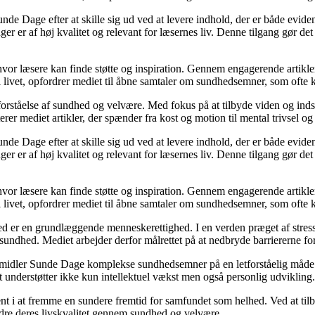
unde Dage efter at skille sig ud ved at levere indhold, der er både evide
r er af høj kvalitet og relevant for læsernes liv. Denne tilgang gør det
 hvor læsere kan finde støtte og inspiration. Gennem engagerende artikle
 livet, opfordrer mediet til åbne samtaler om sundhedsemner, som ofte 
orståelse af sundhed og velvære. Med fokus på at tilbyde viden og indsig
r mediet artikler, der spænder fra kost og motion til mental trivsel og 
unde Dage efter at skille sig ud ved at levere indhold, der er både evide
r er af høj kvalitet og relevant for læsernes liv. Denne tilgang gør det
 hvor læsere kan finde støtte og inspiration. Gennem engagerende artikle
 livet, opfordrer mediet til åbne samtaler om sundhedsemner, som ofte 
d er en grundlæggende menneskerettighed. I en verden præget af stress
es sundhed. Mediet arbejder derfor målrettet på at nedbryde barriererne f
rmidler Sunde Dage komplekse sundhedsemner på en letforståelig måde. D
t understøtter ikke kun intellektuel vækst men også personlig udvikling.
nt i at fremme en sundere fremtid for samfundet som helhed. Ved at tilb
bedre deres livskvalitet gennem sundhed og velvære.