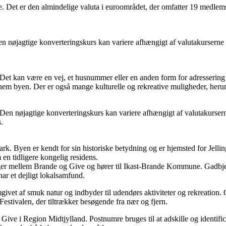
. Det er den almindelige valuta i euroområdet, der omfatter 19 medlem
nøjagtige konverteringskurs kan variere afhængigt af valutakurserne p
n. Det kan være en vej, et husnummer eller en anden form for adresserin
em byen. Der er også mange kulturelle og rekreative muligheder, herund
n nøjagtige konverteringskurs kan variere afhængigt af valutakurserne
.
rk. Byen er kendt for sin historiske betydning og er hjemsted for Jell
en tidligere kongelig residens.
gger mellem Brande og Give og hører til Ikast-Brande Kommune. Gadbjer
ar et dejligt lokalsamfund.
t af smuk natur og indbyder til udendørs aktiviteter og rekreation. Give 
 Festivalen, der tiltrækker besøgende fra nær og fjern.
 Region Midtjylland. Postnumre bruges til at adskille og identificere