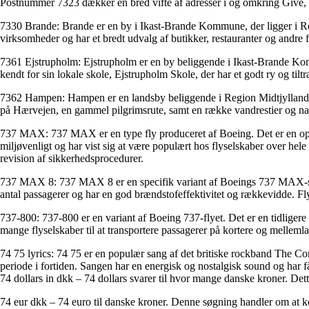
Postnummer 7323 dækker en bred vifte af adresser i og omkring Give,
7330 Brande: Brande er en by i Ikast-Brande Kommune, der ligger i Regi
virksomheder og har et bredt udvalg af butikker, restauranter og andre 
7361 Ejstrupholm: Ejstrupholm er en by beliggende i Ikast-Brande Kom
kendt for sin lokale skole, Ejstrupholm Skole, der har et godt ry og tilt
7362 Hampen: Hampen er en landsby beliggende i Region Midtjylland. Bye
på Hærvejen, en gammel pilgrimsrute, samt en række vandrestier og nat
737 MAX: 737 MAX er en type fly produceret af Boeing. Det er en opda
miljøvenligt og har vist sig at være populært hos flyselskaber over hele
revision af sikkerhedsprocedurer.
737 MAX 8: 737 MAX 8 er en specifik variant af Boeings 737 MAX-serie
antal passagerer og har en god brændstofeffektivitet og rækkevidde. F
737-800: 737-800 er en variant af Boeing 737-flyet. Det er en tidligere 
mange flyselskaber til at transportere passagerer på kortere og mellemlan
74 75 lyrics: 74 75 er en populær sang af det britiske rockband The Co
periode i fortiden. Sangen har en energisk og nostalgisk sound og har 
74 dollars in dkk – 74 dollars svarer til hvor mange danske kroner. Det
74 eur dkk – 74 euro til danske kroner. Denne søgning handler om at ko