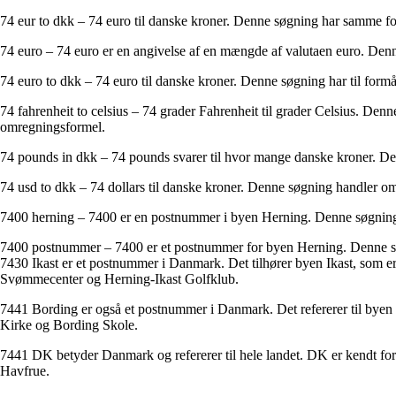
74 eur to dkk – 74 euro til danske kroner. Denne søgning har samme fo
74 euro – 74 euro er en angivelse af en mængde af valutaen euro. Denne 
74 euro to dkk – 74 euro til danske kroner. Denne søgning har til formå
74 fahrenheit to celsius – 74 grader Fahrenheit til grader Celsius. Den
omregningsformel.
74 pounds in dkk – 74 pounds svarer til hvor mange danske kroner. Det
74 usd to dkk – 74 dollars til danske kroner. Denne søgning handler om
7400 herning – 7400 er en postnummer i byen Herning. Denne søgning h
7400 postnummer – 7400 er et postnummer for byen Herning. Denne søgn
7430 Ikast er et postnummer i Danmark. Det tilhører byen Ikast, som er b
Svømmecenter og Herning-Ikast Golfklub.
7441 Bording er også et postnummer i Danmark. Det refererer til byen
Kirke og Bording Skole.
7441 DK betyder Danmark og refererer til hele landet. DK er kendt for 
Havfrue.