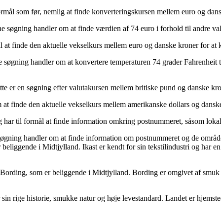
rmål som før, nemlig at finde konverteringskursen mellem euro og dans
søgning handler om at finde værdien af 74 euro i forhold til andre valu
l at finde den aktuelle vekselkurs mellem euro og danske kroner for at 
ne søgning handler om at konvertere temperaturen 74 grader Fahrenheit t
te er en søgning efter valutakursen mellem britiske pund og danske kro
 at finde den aktuelle vekselkurs mellem amerikanske dollars og danske 
ar til formål at finde information omkring postnummeret, såsom lokali
ing handler om at finde information om postnummeret og de områder el
eliggende i Midtjylland. Ikast er kendt for sin tekstilindustri og har e
 Bording, som er beliggende i Midtjylland. Bording er omgivet af smuk
sin rige historie, smukke natur og høje levestandard. Landet er hjemst