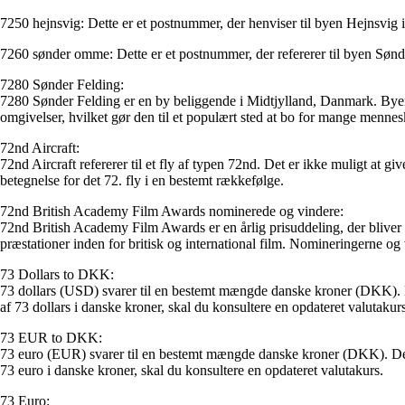
7250 hejnsvig: Dette er et postnummer, der henviser til byen Hejnsvi
7260 sønder omme: Dette er et postnummer, der refererer til byen S
7280 Sønder Felding:
7280 Sønder Felding er en by beliggende i Midtjylland, Danmark. Byen
omgivelser, hvilket gør den til et populært sted at bo for mange mennes
72nd Aircraft:
72nd Aircraft refererer til et fly af typen 72nd. Det er ikke muligt at giv
betegnelse for det 72. fly i en bestemt rækkefølge.
72nd British Academy Film Awards nominerede og vindere:
72nd British Academy Film Awards er en årlig prisuddeling, der bliver
præstationer inden for britisk og international film. Nomineringerne og 
73 Dollars to DKK:
73 dollars (USD) svarer til en bestemt mængde danske kroner (DKK). De
af 73 dollars i danske kroner, skal du konsultere en opdateret valutakurs
73 EUR to DKK:
73 euro (EUR) svarer til en bestemt mængde danske kroner (DKK). Den 
73 euro i danske kroner, skal du konsultere en opdateret valutakurs.
73 Euro: