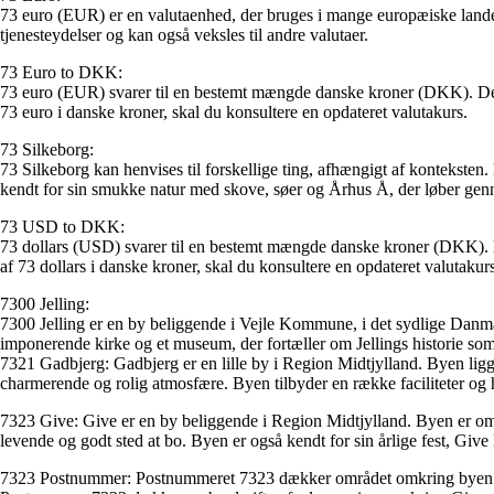
73 euro (EUR) er en valutaenhed, der bruges i mange europæiske lande
tjenesteydelser og kan også veksles til andre valutaer.
73 Euro to DKK:
73 euro (EUR) svarer til en bestemt mængde danske kroner (DKK). Den 
73 euro i danske kroner, skal du konsultere en opdateret valutakurs.
73 Silkeborg:
73 Silkeborg kan henvises til forskellige ting, afhængigt af kontekste
kendt for sin smukke natur med skove, søer og Århus Å, der løber genn
73 USD to DKK:
73 dollars (USD) svarer til en bestemt mængde danske kroner (DKK). De
af 73 dollars i danske kroner, skal du konsultere en opdateret valutakurs
7300 Jelling:
7300 Jelling er en by beliggende i Vejle Kommune, i det sydlige Danma
imponerende kirke og et museum, der fortæller om Jellings historie som 
7321 Gadbjerg: Gadbjerg er en lille by i Region Midtjylland. Byen li
charmerende og rolig atmosfære. Byen tilbyder en række faciliteter og h
7323 Give: Give er en by beliggende i Region Midtjylland. Byen er omgive
levende og godt sted at bo. Byen er også kendt for sin årlige fest, Give
7323 Postnummer: Postnummeret 7323 dækker området omkring byen Give i