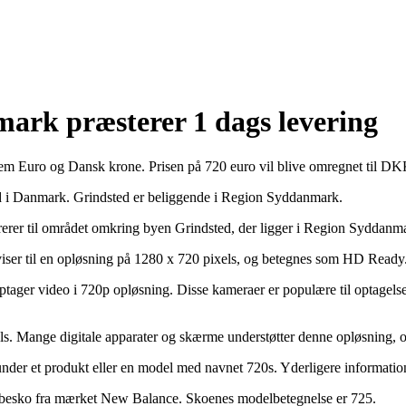
mark præsterer 1 dags levering
llem Euro og Dansk krone. Prisen på 720 euro vil blive omregnet til DK
ted i Danmark. Grindsted er beliggende i Region Syddanmark.
erer til området omkring byen Grindsted, der ligger i Region Syddanm
nviser til en opløsning på 1280 x 720 pixels, og betegnes som HD Ready
 optager video i 720p opløsning. Disse kameraer er populære til optagels
els. Mange digitale apparater og skærme understøtter denne opløsning,
herunder et produkt eller en model med navnet 720s. Yderligere informati
r løbesko fra mærket New Balance. Skoenes modelbetegnelse er 725.