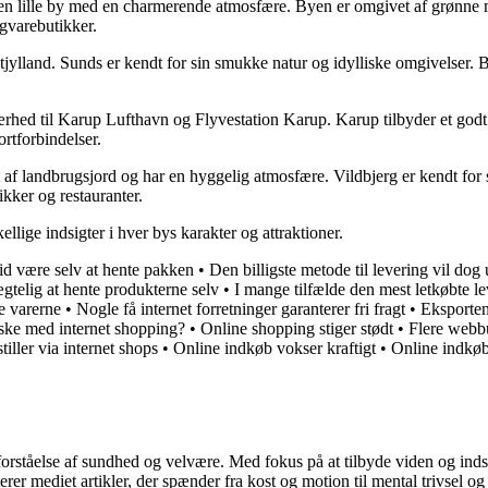
 lille by med en charmerende atmosfære. Byen er omgivet af grønne ma
igvarebutikker.
jylland. Sunds er kendt for sin smukke natur og idylliske omgivelser. B
rhed til Karup Lufthavn og Flyvestation Karup. Karup tilbyder et godt u
ortforbindelser.
t af landbrugsjord og har en hyggelig atmosfære. Vildbjerg er kendt for
ikker og restauranter.
llige indsigter i hver bys karakter og attraktioner.
 tid være selv at hente pakken
•
Den billigste metode til levering vil dog
gtelig at hente produkterne selv
•
I mange tilfælde den mest letkøbte l
te varerne
•
Nogle få internet forretninger garanterer fri fragt
•
Eksporten
ske med internet shopping?
•
Online shopping stiger stødt
•
Flere webbu
tiller via internet shops
•
Online indkøb vokser kraftigt
•
Online indkøb 
orståelse af sundhed og velvære. Med fokus på at tilbyde viden og indsig
r mediet artikler, der spænder fra kost og motion til mental trivsel og 