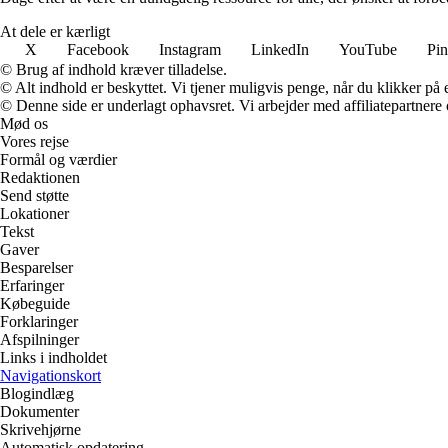
At dele er kærligt
X
Facebook
Instagram
LinkedIn
YouTube
Pin
© Brug af indhold kræver tilladelse.
© Alt indhold er beskyttet. Vi tjener muligvis penge, når du klikker på e
© Denne side er underlagt ophavsret. Vi arbejder med affiliatepartnere 
Mød os
Vores rejse
Formål og værdier
Redaktionen
Send støtte
Lokationer
Tekst
Gaver
Besparelser
Erfaringer
Købeguide
Forklaringer
Afspilninger
Links i indholdet
Navigationskort
Blogindlæg
Dokumenter
Skrivehjørne
Automatisk opdatering