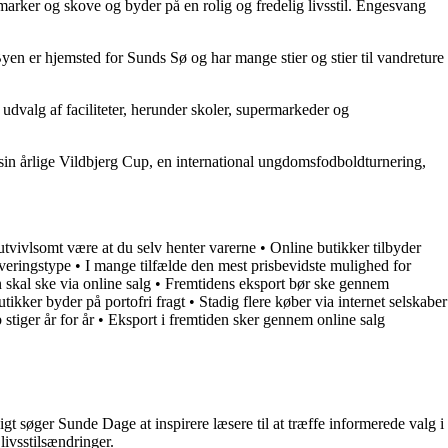
rker og skove og byder på en rolig og fredelig livsstil. Engesvang
yen er hjemsted for Sunds Sø og har mange stier og stier til vandreture
dvalg af faciliteter, herunder skoler, supermarkeder og
 sin årlige Vildbjerg Cup, en international ungdomsfodboldturnering,
 utvivlsomt være at du selv henter varerne
•
Online butikker tilbyder
everingstype
•
I mange tilfælde den mest prisbevidste mulighed for
 skal ske via online salg
•
Fremtidens eksport bør ske gennem
tikker byder på portofri fragt
•
Stadig flere køber via internet selskaber
stiger år for år
•
Eksport i fremtiden sker gennem online salg
t søger Sunde Dage at inspirere læsere til at træffe informerede valg i
livsstilsændringer.