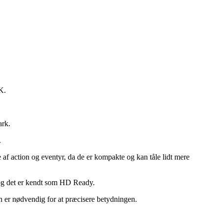
K.
ark.
.
e af action og eventyr, da de er kompakte og kan tåle lidt mere
 og det er kendt som HD Ready.
on er nødvendig for at præcisere betydningen.