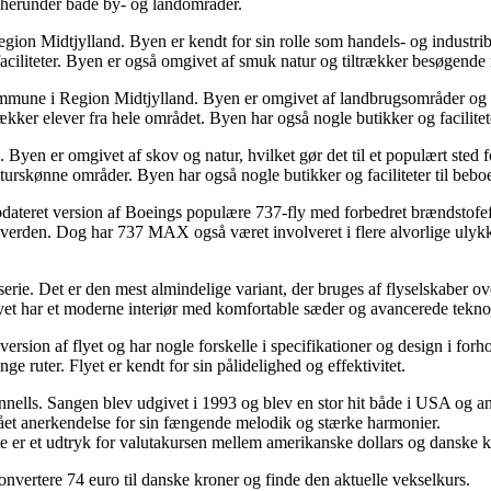
 herunder både by- og landområder.
on Midtjylland. Byen er kendt for sin rolle som handels- og industriby 
faciliteter. Byen er også omgivet af smuk natur og tiltrækker besøgende
mune i Region Midtjylland. Byen er omgivet af landbrugsområder og nat
rækker elever fra hele området. Byen har også nogle butikker og facilitet
n er omgivet af skov og natur, hvilket gør det til et populært sted fo
urskønne områder. Byen har også nogle butikker og faciliteter til beb
teret version af Boeings populære 737-fly med forbedret brændstofeffe
 verden. Dog har 737 MAX også været involveret i flere alvorlige ulykker
. Det er den mest almindelige variant, der bruges af flyselskaber ove
lyet har et moderne interiør med komfortable sæder og avancerede tekno
version af flyet og har nogle forskelle i specifikationer og design i fo
ge ruter. Flyet er kendt for sin pålidelighed og effektivitet.
nnells. Sangen blev udgivet i 1993 og blev en stor hit både i USA og a
fået anerkendelse for sin fængende melodik og stærke harmonier.
te er et udtryk for valutakursen mellem amerikanske dollars og danske kr
nvertere 74 euro til danske kroner og finde den aktuelle vekselkurs.