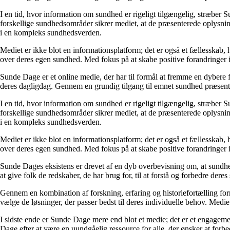
I en tid, hvor information om sundhed er rigeligt tilgængelig, stræber S
forskellige sundhedsområder sikrer mediet, at de præsenterede oplysninge
i en kompleks sundhedsverden.
Mediet er ikke blot en informationsplatform; det er også et fællesskab,
over deres egen sundhed. Med fokus på at skabe positive forandringer i
Sunde Dage er et online medie, der har til formål at fremme en dybere f
deres dagligdag. Gennem en grundig tilgang til emnet sundhed præsentere
I en tid, hvor information om sundhed er rigeligt tilgængelig, stræber S
forskellige sundhedsområder sikrer mediet, at de præsenterede oplysninge
i en kompleks sundhedsverden.
Mediet er ikke blot en informationsplatform; det er også et fællesskab,
over deres egen sundhed. Med fokus på at skabe positive forandringer i
Sunde Dages eksistens er drevet af en dyb overbevisning om, at sundhe
at give folk de redskaber, de har brug for, til at forstå og forbedre der
Gennem en kombination af forskning, erfaring og historiefortælling fo
vælge de løsninger, der passer bedst til deres individuelle behov. Medie
I sidste ende er Sunde Dage mere end blot et medie; det er et engageme
Dage efter at være en uundgåelig ressource for alle, der ønsker at for