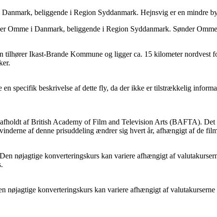
g i Danmark, beliggende i Region Syddanmark. Hejnsvig er en mindre b
ønder Omme i Danmark, beliggende i Region Syddanmark. Sønder Omme 
 tilhører Ikast-Brande Kommune og ligger ca. 15 kilometer nordvest fo
ker.
e en specifik beskrivelse af dette fly, da der ikke er tilstrækkelig inform
 afholdt af British Academy of Film and Television Arts (BAFTA). Det 
vinderne af denne prisuddeling ændrer sig hvert år, afhængigt af de film
n nøjagtige konverteringskurs kan variere afhængigt af valutakurserne
.
nøjagtige konverteringskurs kan variere afhængigt af valutakurserne p