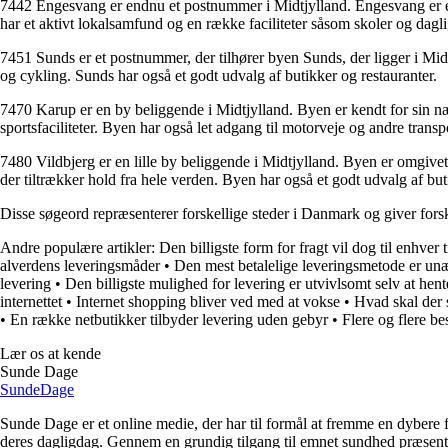
7442 Engesvang er endnu et postnummer i Midtjylland. Engesvang er en
har et aktivt lokalsamfund og en række faciliteter såsom skoler og dagl
7451 Sunds er et postnummer, der tilhører byen Sunds, der ligger i Midt
og cykling. Sunds har også et godt udvalg af butikker og restauranter.
7470 Karup er en by beliggende i Midtjylland. Byen er kendt for sin næ
sportsfaciliteter. Byen har også let adgang til motorveje og andre transp
7480 Vildbjerg er en lille by beliggende i Midtjylland. Byen er omgive
der tiltrækker hold fra hele verden. Byen har også et godt udvalg af but
Disse søgeord repræsenterer forskellige steder i Danmark og giver forske
Andre populære artikler:
Den billigste form for fragt vil dog til enhver
alverdens leveringsmåder
•
Den mest betalelige leveringsmetode er unæ
levering
•
Den billigste mulighed for levering er utvivlsomt selv at hen
internettet
•
Internet shopping bliver ved med at vokse
•
Hvad skal der 
•
En række netbutikker tilbyder levering uden gebyr
•
Flere og flere bes
Lær os at kende
Sunde Dage
Sunde
Dage
Sunde Dage er et online medie, der har til formål at fremme en dybere f
deres dagligdag. Gennem en grundig tilgang til emnet sundhed præsentere