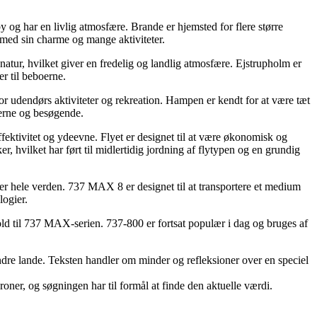
og har en livlig atmosfære. Brande er hjemsted for flere større
 med sin charme og mange aktiviteter.
ur, hvilket giver en fredelig og landlig atmosfære. Ejstrupholm er
er til beboerne.
r udendørs aktiviteter og rekreation. Hampen er kendt for at være tæt
oerne og besøgende.
ktivitet og ydeevne. Flyet er designet til at være økonomisk og
, hvilket har ført til midlertidig jordning af flytypen og en grundig
r hele verden. 737 MAX 8 er designet til at transportere et medium
logier.
rhold til 737 MAX-serien. 737-800 er fortsat populær i dag og bruges af
ndre lande. Teksten handler om minder og refleksioner over en speciel
oner, og søgningen har til formål at finde den aktuelle værdi.