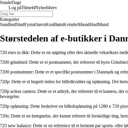
Sunde
Dage
Log på
Tilmeld
Nyhedsbrev
Kategorier
Sundhed
Sind
Fysisk
Søvn
Kost
Børn
Kvinder
Mænd
Hud
Mund
Størstedelen af e-butikker i Dan
720 euro to dkk: Dette er en søgning efter den aktuelle vekselkurs me
7200 grindsted: Dette er et postnummer, der refererer til byen Grinds
7200 postnummer: Dette er et specifikt postnummer i Danmark og refer
720p: Dette er et begreb inden for billedkvalitet og opløsning. Det he
720p action camera: Dette er et udtryk, der refererer til et kamera, der
bevægelse.
720p opløsning: Dette beskriver en billedopløsning på 1280 x 720 pix
720s: Dette er en betegnelse, der kunne referere til forskellige ting, 
725 new balance: Dette er en reference til et bestemt par sports- elle