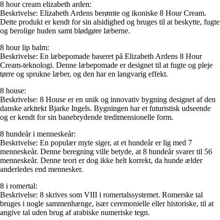
8 hour cream elizabeth arden:
Beskrivelse: Elizabeth Ardens berømte og ikoniske 8 Hour Cream.
Dette produkt er kendt for sin alsidighed og bruges til at beskytte, fugte
og berolige huden samt blødgøre læberne.
8 hour lip balm:
Beskrivelse: En læbepomade baseret på Elizabeth Ardens 8 Hour
Cream-teknologi. Denne læbepomade er designet til at fugte og pleje
tørre og sprukne læber, og den har en langvarig effekt.
8 house:
Beskrivelse: 8 House er en unik og innovativ bygning designet af den
danske arkitekt Bjarke Ingels. Bygningen har et futuristisk udseende
og er kendt for sin banebrydende tredimensionelle form.
8 hundeår i menneskeår:
Beskrivelse: En populær myte siger, at et hundeår er lig med 7
menneskeår. Denne beregning ville betyde, at 8 hundeår svarer til 56
menneskeår. Denne teori er dog ikke helt korrekt, da hunde ælder
anderledes end mennesker.
8 i romertal:
Beskrivelse: 8 skrives som VIII i romertalssystemet. Romerske tal
bruges i nogle sammenhænge, især ceremonielle eller historiske, til at
angive tal uden brug af arabiske numeriske tegn.