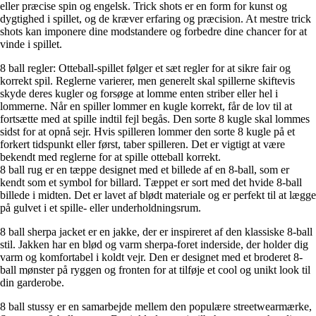
eller præcise spin og engelsk. Trick shots er en form for kunst og
dygtighed i spillet, og de kræver erfaring og præcision. At mestre trick
shots kan imponere dine modstandere og forbedre dine chancer for at
vinde i spillet.
8 ball regler: Otteball-spillet følger et sæt regler for at sikre fair og
korrekt spil. Reglerne varierer, men generelt skal spillerne skiftevis
skyde deres kugler og forsøge at lomme enten striber eller hel i
lommerne. Når en spiller lommer en kugle korrekt, får de lov til at
fortsætte med at spille indtil fejl begås. Den sorte 8 kugle skal lommes
sidst for at opnå sejr. Hvis spilleren lommer den sorte 8 kugle på et
forkert tidspunkt eller først, taber spilleren. Det er vigtigt at være
bekendt med reglerne for at spille otteball korrekt.
8 ball rug er en tæppe designet med et billede af en 8-ball, som er
kendt som et symbol for billard. Tæppet er sort med det hvide 8-ball
billede i midten. Det er lavet af blødt materiale og er perfekt til at lægge
på gulvet i et spille- eller underholdningsrum.
8 ball sherpa jacket er en jakke, der er inspireret af den klassiske 8-ball
stil. Jakken har en blød og varm sherpa-foret inderside, der holder dig
varm og komfortabel i koldt vejr. Den er designet med et broderet 8-
ball mønster på ryggen og fronten for at tilføje et cool og unikt look til
din garderobe.
8 ball stussy er en samarbejde mellem den populære streetwearmærke,