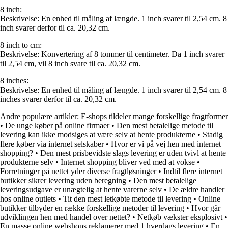
8 inch:
Beskrivelse: En enhed til måling af længde. 1 inch svarer til 2,54 cm. 8
inch svarer derfor til ca. 20,32 cm.
8 inch to cm:
Beskrivelse: Konvertering af 8 tommer til centimeter. Da 1 inch svarer
til 2,54 cm, vil 8 inch svare til ca. 20,32 cm.
8 inches:
Beskrivelse: En enhed til måling af længde. 1 inch svarer til 2,54 cm. 8
inches svarer derfor til ca. 20,32 cm.
Andre populære artikler:
E-shops tildeler mange forskellige fragtformer
•
De unge køber på online firmaer
•
Den mest betalelige metode til
levering kan ikke modsiges at være selv at hente produkterne
•
Stadig
flere køber via internet selskaber
•
Hvor er vi på vej hen med internet
shopping?
•
Den mest prisbevidste slags levering er uden tvivl at hente
produkterne selv
•
Internet shopping bliver ved med at vokse
•
Forretninger på nettet yder diverse fragtløsninger
•
Indtil flere internet
butikker sikrer levering uden beregning
•
Den mest betalelige
leveringsudgave er unægtelig at hente varerne selv
•
De ældre handler
hos online outlets
•
Tit den mest letkøbte metode til levering
•
Online
butikker tilbyder en række forskellige metoder til levering
•
Hvor går
udviklingen hen med handel over nettet?
•
Netkøb vækster eksplosivt
•
En masse online webshops reklamerer med 1 hverdags levering
•
En