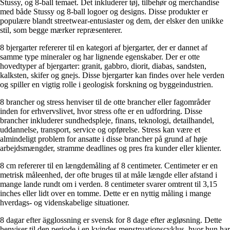
Stussy, og 8-ball temaet. Det inkluderer tøj, tilbehør og merchandise
med både Stussy og 8-ball logoer og designs. Disse produkter er
populære blandt streetwear-entusiaster og dem, der elsker den unikke
stil, som begge mærker repræsenterer.
8 bjergarter refererer til en kategori af bjergarter, der er dannet af
samme type mineraler og har lignende egenskaber. Der er otte
hovedtyper af bjergarter: granit, gabbro, diorit, diabas, sandsten,
kalksten, skifer og gnejs. Disse bjergarter kan findes over hele verden
og spiller en vigtig rolle i geologisk forskning og byggeindustrien.
8 brancher og stress henviser til de otte brancher eller fagområder
inden for erhvervslivet, hvor stress ofte er en udfordring. Disse
brancher inkluderer sundhedspleje, finans, teknologi, detailhandel,
uddannelse, transport, service og opførelse. Stress kan være et
almindeligt problem for ansatte i disse brancher på grund af høje
arbejdsmængder, stramme deadlines og pres fra kunder eller klienter.
8 cm refererer til en længdemåling af 8 centimeter. Centimeter er en
metrisk måleenhed, der ofte bruges til at måle længde eller afstand i
mange lande rundt om i verden. 8 centimeter svarer omtrent til 3,15
inches eller lidt over en tomme. Dette er en nyttig måling i mange
hverdags- og videnskabelige situationer.
8 dagar efter ägglossning er svensk for 8 dage efter ægløsning. Dette
henviser til den periode i en kvindes menstruationscyklus, hvor hun har