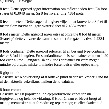
stjernetegn er Vægten.
8 feet: Dette søgeord søger information om måleenheden feet. En foot
svarer til 0,3048 meter. Så 8 feet svarer til 2,4384 meter.
8 feet to meters: Dette søgeord angiver viljen til at konvertere 8 feet til
meter. Som nævnt tidligere svarer 8 feet til 2,4384 meter.
8 fod i meter: Dette søgeord søger også at omregne 8 fod til meter.
Svaret på dette vil være det samme som det foregående, dvs. 2,4384
meter.
8 fods container: Dette søgeord refererer til en bestemt type container,
der er 8 fod i længden. En standardforsendelsescontainer er normalt 20
fod eller 40 fod i længden, så en 8 fods container vil være meget
mindre og bruges måske til mindre forsendelser eller opbevaring.
8 gbp to dkk:
Beskrivelse: Konvertering af 8 britiske pund til danske kroner. Find ud
af den aktuelle vekselkurs mellem de to valutaer.
8 hour cream:
Beskrivelse: En populær hudplejeproduktserie kendt for sin
fugtgivende og helende virkning. 8 Hour Cream er blevet brugt af
mange mennesker til at forbedre og reparere tør, ru eller skadet hud.