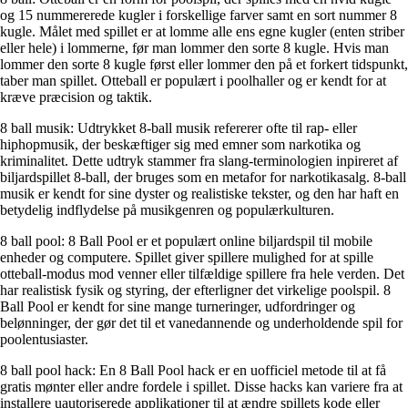
og 15 nummererede kugler i forskellige farver samt en sort nummer 8
kugle. Målet med spillet er at lomme alle ens egne kugler (enten striber
eller hele) i lommerne, før man lommer den sorte 8 kugle. Hvis man
lommer den sorte 8 kugle først eller lommer den på et forkert tidspunkt,
taber man spillet. Otteball er populært i poolhaller og er kendt for at
kræve præcision og taktik.
8 ball musik: Udtrykket 8-ball musik refererer ofte til rap- eller
hiphopmusik, der beskæftiger sig med emner som narkotika og
kriminalitet. Dette udtryk stammer fra slang-terminologien inpireret af
biljardspillet 8-ball, der bruges som en metafor for narkotikasalg. 8-ball
musik er kendt for sine dyster og realistiske tekster, og den har haft en
betydelig indflydelse på musikgenren og populærkulturen.
8 ball pool: 8 Ball Pool er et populært online biljardspil til mobile
enheder og computere. Spillet giver spillere mulighed for at spille
otteball-modus mod venner eller tilfældige spillere fra hele verden. Det
har realistisk fysik og styring, der efterligner det virkelige poolspil. 8
Ball Pool er kendt for sine mange turneringer, udfordringer og
belønninger, der gør det til et vanedannende og underholdende spil for
poolentusiaster.
8 ball pool hack: En 8 Ball Pool hack er en uofficiel metode til at få
gratis mønter eller andre fordele i spillet. Disse hacks kan variere fra at
installere uautoriserede applikationer til at ændre spillets kode eller