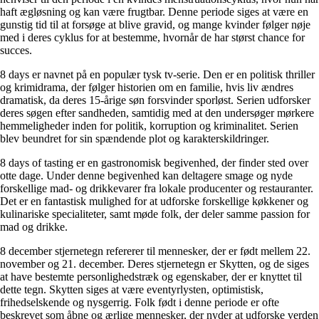
haft ægløsning og kan være frugtbar. Denne periode siges at være en
gunstig tid til at forsøge at blive gravid, og mange kvinder følger nøje
med i deres cyklus for at bestemme, hvornår de har størst chance for
succes.
8 days er navnet på en populær tysk tv-serie. Den er en politisk thriller
og krimidrama, der følger historien om en familie, hvis liv ændres
dramatisk, da deres 15-årige søn forsvinder sporløst. Serien udforsker
deres søgen efter sandheden, samtidig med at den undersøger mørkere
hemmeligheder inden for politik, korruption og kriminalitet. Serien
blev beundret for sin spændende plot og karakterskildringer.
8 days of tasting er en gastronomisk begivenhed, der finder sted over
otte dage. Under denne begivenhed kan deltagere smage og nyde
forskellige mad- og drikkevarer fra lokale producenter og restauranter.
Det er en fantastisk mulighed for at udforske forskellige køkkener og
kulinariske specialiteter, samt møde folk, der deler samme passion for
mad og drikke.
8 december stjernetegn refererer til mennesker, der er født mellem 22.
november og 21. december. Deres stjernetegn er Skytten, og de siges
at have bestemte personlighedstræk og egenskaber, der er knyttet til
dette tegn. Skytten siges at være eventyrlysten, optimistisk,
frihedselskende og nysgerrig. Folk født i denne periode er ofte
beskrevet som åbne og ærlige mennesker, der nyder at udforske verden