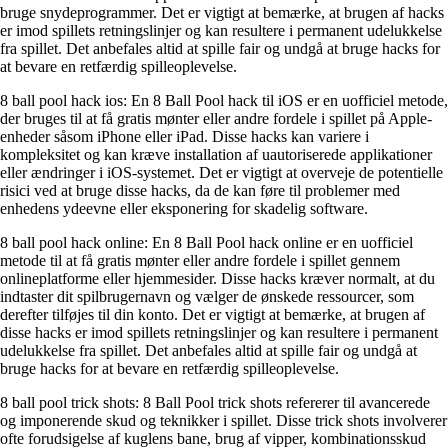
bruge snydeprogrammer. Det er vigtigt at bemærke, at brugen af ​​hacks
er imod spillets retningslinjer og kan resultere i permanent udelukkelse
fra spillet. Det anbefales altid at spille fair og undgå at bruge hacks for
at bevare en retfærdig spilleoplevelse.
8 ball pool hack ios: En 8 Ball Pool hack til iOS er en uofficiel metode,
der bruges til at få gratis mønter eller andre fordele i spillet på Apple-
enheder såsom iPhone eller iPad. Disse hacks kan variere i
kompleksitet og kan kræve installation af uautoriserede applikationer
eller ændringer i iOS-systemet. Det er vigtigt at overveje de potentielle
risici ved at bruge disse hacks, da de kan føre til problemer med
enhedens ydeevne eller eksponering for skadelig software.
8 ball pool hack online: En 8 Ball Pool hack online er en uofficiel
metode til at få gratis mønter eller andre fordele i spillet gennem
onlineplatforme eller hjemmesider. Disse hacks kræver normalt, at du
indtaster dit spilbrugernavn og vælger de ønskede ressourcer, som
derefter tilføjes til din konto. Det er vigtigt at bemærke, at brugen af ​​
disse hacks er imod spillets retningslinjer og kan resultere i permanent
udelukkelse fra spillet. Det anbefales altid at spille fair og undgå at
bruge hacks for at bevare en retfærdig spilleoplevelse.
8 ball pool trick shots: 8 Ball Pool trick shots refererer til avancerede
og imponerende skud og teknikker i spillet. Disse trick shots involverer
ofte forudsigelse af kuglens bane, brug af vipper, kombinationsskud