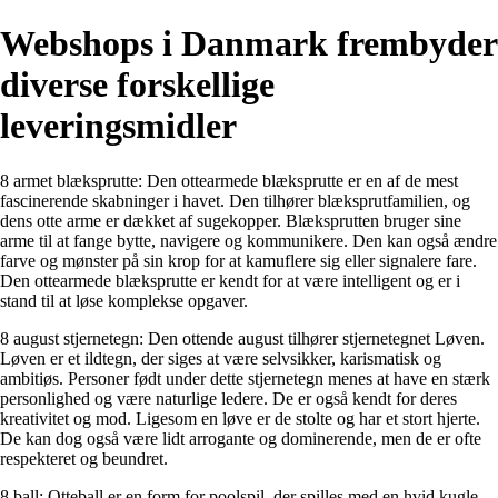
Webshops i Danmark frembyder
diverse forskellige
leveringsmidler
8 armet blæksprutte: Den ottearmede blæksprutte er en af de mest
fascinerende skabninger i havet. Den tilhører blæksprutfamilien, og
dens otte arme er dækket af sugekopper. Blæksprutten bruger sine
arme til at fange bytte, navigere og kommunikere. Den kan også ændre
farve og mønster på sin krop for at kamuflere sig eller signalere fare.
Den ottearmede blæksprutte er kendt for at være intelligent og er i
stand til at løse komplekse opgaver.
8 august stjernetegn: Den ottende august tilhører stjernetegnet Løven.
Løven er et ildtegn, der siges at være selvsikker, karismatisk og
ambitiøs. Personer født under dette stjernetegn menes at have en stærk
personlighed og være naturlige ledere. De er også kendt for deres
kreativitet og mod. Ligesom en løve er de stolte og har et stort hjerte.
De kan dog også være lidt arrogante og dominerende, men de er ofte
respekteret og beundret.
8 ball: Otteball er en form for poolspil, der spilles med en hvid kugle