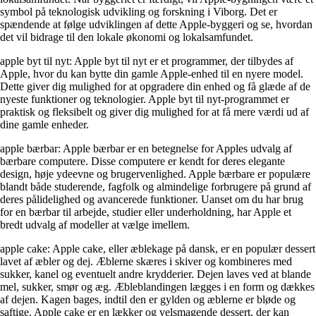
symbol på teknologisk udvikling og forskning i Viborg. Det er
spændende at følge udviklingen af dette Apple-byggeri og se, hvordan
det vil bidrage til den lokale økonomi og lokalsamfundet.
apple byt til nyt: Apple byt til nyt er et programmer, der tilbydes af
Apple, hvor du kan bytte din gamle Apple-enhed til en nyere model.
Dette giver dig mulighed for at opgradere din enhed og få glæde af de
nyeste funktioner og teknologier. Apple byt til nyt-programmet er
praktisk og fleksibelt og giver dig mulighed for at få mere værdi ud af
dine gamle enheder.
apple bærbar: Apple bærbar er en betegnelse for Apples udvalg af
bærbare computere. Disse computere er kendt for deres elegante
design, høje ydeevne og brugervenlighed. Apple bærbare er populære
blandt både studerende, fagfolk og almindelige forbrugere på grund af
deres pålidelighed og avancerede funktioner. Uanset om du har brug
for en bærbar til arbejde, studier eller underholdning, har Apple et
bredt udvalg af modeller at vælge imellem.
apple cake: Apple cake, eller æblekage på dansk, er en populær dessert
lavet af æbler og dej. Æblerne skæres i skiver og kombineres med
sukker, kanel og eventuelt andre krydderier. Dejen laves ved at blande
mel, sukker, smør og æg. Æbleblandingen lægges i en form og dækkes
af dejen. Kagen bages, indtil den er gylden og æblerne er bløde og
saftige. Apple cake er en lækker og velsmagende dessert, der kan