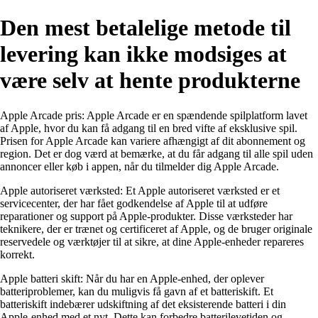
Den mest betalelige metode til
levering kan ikke modsiges at
være selv at hente produkterne
Apple Arcade pris: Apple Arcade er en spændende spilplatform lavet
af Apple, hvor du kan få adgang til en bred vifte af eksklusive spil.
Prisen for Apple Arcade kan variere afhængigt af dit abonnement og
region. Det er dog værd at bemærke, at du får adgang til alle spil uden
annoncer eller køb i appen, når du tilmelder dig Apple Arcade.
Apple autoriseret værksted: Et Apple autoriseret værksted er et
servicecenter, der har fået godkendelse af Apple til at udføre
reparationer og support på Apple-produkter. Disse værksteder har
teknikere, der er trænet og certificeret af Apple, og de bruger originale
reservedele og værktøjer til at sikre, at dine Apple-enheder repareres
korrekt.
Apple batteri skift: Når du har en Apple-enhed, der oplever
batteriproblemer, kan du muligvis få gavn af et batteriskift. Et
batteriskift indebærer udskiftning af det eksisterende batteri i din
Apple-enhed med et nyt. Dette kan forbedre batterilevetiden og