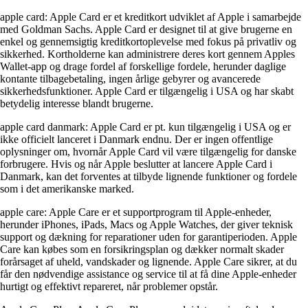
apple card: Apple Card er et kreditkort udviklet af Apple i samarbejde
med Goldman Sachs. Apple Card er designet til at give brugerne en
enkel og gennemsigtig kreditkortoplevelse med fokus på privatliv og
sikkerhed. Kortholderne kan administrere deres kort gennem Apples
Wallet-app og drage fordel af forskellige fordele, herunder daglige
kontante tilbagebetaling, ingen årlige gebyrer og avancerede
sikkerhedsfunktioner. Apple Card er tilgængelig i USA og har skabt
betydelig interesse blandt brugerne.
apple card danmark: Apple Card er pt. kun tilgængelig i USA og er
ikke officielt lanceret i Danmark endnu. Der er ingen offentlige
oplysninger om, hvornår Apple Card vil være tilgængelig for danske
forbrugere. Hvis og når Apple beslutter at lancere Apple Card i
Danmark, kan det forventes at tilbyde lignende funktioner og fordele
som i det amerikanske marked.
apple care: Apple Care er et supportprogram til Apple-enheder,
herunder iPhones, iPads, Macs og Apple Watches, der giver teknisk
support og dækning for reparationer uden for garantiperioden. Apple
Care kan købes som en forsikringsplan og dækker normalt skader
forårsaget af uheld, vandskader og lignende. Apple Care sikrer, at du
får den nødvendige assistance og service til at få dine Apple-enheder
hurtigt og effektivt repareret, når problemer opstår.