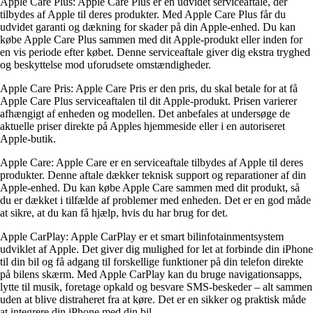
Apple Care Plus: Apple Care Plus er en udvidet serviceaftale, der
tilbydes af Apple til deres produkter. Med Apple Care Plus får du
udvidet garanti og dækning for skader på din Apple-enhed. Du kan
købe Apple Care Plus sammen med dit Apple-produkt eller inden for
en vis periode efter købet. Denne serviceaftale giver dig ekstra tryghed
og beskyttelse mod uforudsete omstændigheder.
Apple Care Pris: Apple Care Pris er den pris, du skal betale for at få
Apple Care Plus serviceaftalen til dit Apple-produkt. Prisen varierer
afhængigt af enheden og modellen. Det anbefales at undersøge de
aktuelle priser direkte på Apples hjemmeside eller i en autoriseret
Apple-butik.
Apple Care: Apple Care er en serviceaftale tilbydes af Apple til deres
produkter. Denne aftale dækker teknisk support og reparationer af din
Apple-enhed. Du kan købe Apple Care sammen med dit produkt, så
du er dækket i tilfælde af problemer med enheden. Det er en god måde
at sikre, at du kan få hjælp, hvis du har brug for det.
Apple CarPlay: Apple CarPlay er et smart bilinfotainmentsystem
udviklet af Apple. Det giver dig mulighed for let at forbinde din iPhone
til din bil og få adgang til forskellige funktioner på din telefon direkte
på bilens skærm. Med Apple CarPlay kan du bruge navigationsapps,
lytte til musik, foretage opkald og besvare SMS-beskeder – alt sammen
uden at blive distraheret fra at køre. Det er en sikker og praktisk måde
at integrere din iPhone med din bil.