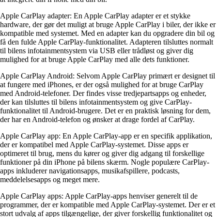
Apple CarPlay adapter: En Apple CarPlay adapter er et stykke
hardware, der gør det muligt at bruge Apple CarPlay i biler, der ikke er
kompatible med systemet. Med en adapter kan du opgradere din bil og
få den fulde Apple CarPlay-funktionalitet. Adapteren tilsluttes normalt
til bilens infotainmentsystem via USB eller trådløst og giver dig
mulighed for at bruge Apple CarPlay med alle dets funktioner.
Apple CarPlay Android: Selvom Apple CarPlay primært er designet til
at fungere med iPhones, er der også mulighed for at bruge CarPlay
med Android-telefoner. Der findes visse tredjepartsapps og enheder,
der kan tilsluttes til bilens infotainmentsystem og give CarPlay-
funktionalitet til Android-brugere. Det er en praktisk løsning for dem,
der har en Android-telefon og ønsker at drage fordel af CarPlay.
Apple CarPlay app: En Apple CarPlay-app er en specifik applikation,
der er kompatibel med Apple CarPlay-systemet. Disse apps er
optimeret til brug, mens du kører og giver dig adgang til forskellige
funktioner på din iPhone på bilens skærm. Nogle populære CarPlay-
apps inkluderer navigationsapps, musikafspillere, podcasts,
meddelelsesapps og meget mere.
Apple CarPlay apps: Apple CarPlay-apps henviser generelt til de
programmer, der er kompatible med Apple CarPlay-systemet. Der er et
stort udvalg af apps tilgængelige, der giver forskellig funktionalitet og