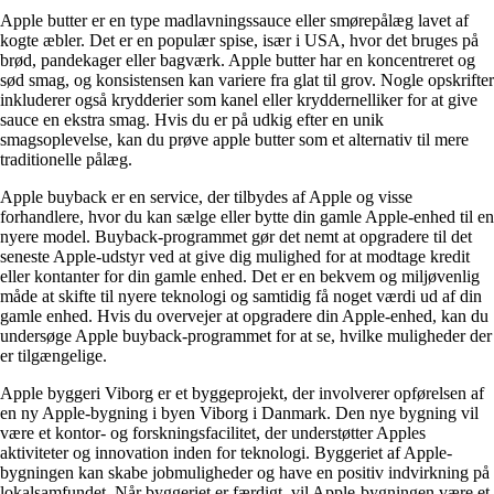
Apple butter er en type madlavningssauce eller smørepålæg lavet af
kogte æbler. Det er en populær spise, især i USA, hvor det bruges på
brød, pandekager eller bagværk. Apple butter har en koncentreret og
sød smag, og konsistensen kan variere fra glat til grov. Nogle opskrifter
inkluderer også krydderier som kanel eller kryddernelliker for at give
sauce en ekstra smag. Hvis du er på udkig efter en unik
smagsoplevelse, kan du prøve apple butter som et alternativ til mere
traditionelle pålæg.
Apple buyback er en service, der tilbydes af Apple og visse
forhandlere, hvor du kan sælge eller bytte din gamle Apple-enhed til en
nyere model. Buyback-programmet gør det nemt at opgradere til det
seneste Apple-udstyr ved at give dig mulighed for at modtage kredit
eller kontanter for din gamle enhed. Det er en bekvem og miljøvenlig
måde at skifte til nyere teknologi og samtidig få noget værdi ud af din
gamle enhed. Hvis du overvejer at opgradere din Apple-enhed, kan du
undersøge Apple buyback-programmet for at se, hvilke muligheder der
er tilgængelige.
Apple byggeri Viborg er et byggeprojekt, der involverer opførelsen af
en ny Apple-bygning i byen Viborg i Danmark. Den nye bygning vil
være et kontor- og forskningsfacilitet, der understøtter Apples
aktiviteter og innovation inden for teknologi. Byggeriet af Apple-
bygningen kan skabe jobmuligheder og have en positiv indvirkning på
lokalsamfundet. Når byggeriet er færdigt, vil Apple-bygningen være et