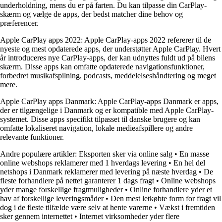
underholdning, mens du er på farten. Du kan tilpasse din CarPlay-
skærm og vælge de apps, der bedst matcher dine behov og
præferencer.
Apple CarPlay apps 2022: Apple CarPlay-apps 2022 refererer til de
nyeste og mest opdaterede apps, der understøtter Apple CarPlay. Hvert
år introduceres nye CarPlay-apps, der kan udnyttes fuldt ud på bilens
skærm. Disse apps kan omfatte opdaterede navigationsfunktioner,
forbedret musikafspilning, podcasts, meddelelseshåndtering og meget
mere.
Apple CarPlay apps Danmark: Apple CarPlay-apps Danmark er apps,
der er tilgængelige i Danmark og er kompatible med Apple CarPlay-
systemet. Disse apps specifikt tilpasset til danske brugere og kan
omfatte lokaliseret navigation, lokale medieafspillere og andre
relevante funktioner.
Andre populære artikler:
Eksporten sker via online salg
•
En masse
online webshops reklamerer med 1 hverdags levering
•
En hel del
netshops i Danmark reklamerer med levering på næste hverdag
•
De
fleste forhandlere på nettet garanterer 1 dags fragt
•
Online webshops
yder mange forskellige fragtmuligheder
•
Online forhandlere yder et
hav af forskellige leveringsmåder
•
Den mest letkøbte form for fragt vil
dog i de fleste tilfælde være selv at hente varerne
•
Vækst i fremtiden
sker gennem internettet
•
Internet virksomheder yder flere