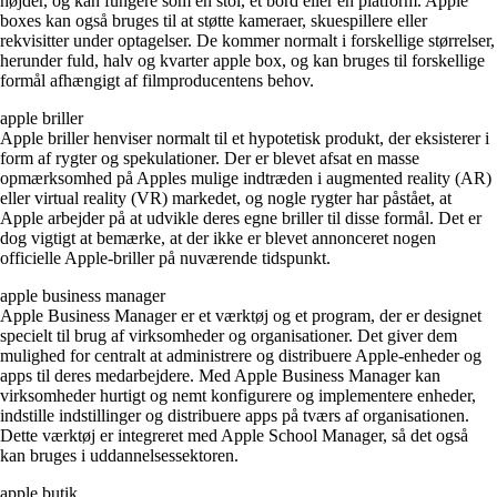
højder, og kan fungere som en stol, et bord eller en platform. Apple
boxes kan også bruges til at støtte kameraer, skuespillere eller
rekvisitter under optagelser. De kommer normalt i forskellige størrelser,
herunder fuld, halv og kvarter apple box, og kan bruges til forskellige
formål afhængigt af filmproducentens behov.
apple briller
Apple briller henviser normalt til et hypotetisk produkt, der eksisterer i
form af rygter og spekulationer. Der er blevet afsat en masse
opmærksomhed på Apples mulige indtræden i augmented reality (AR)
eller virtual reality (VR) markedet, og nogle rygter har påstået, at
Apple arbejder på at udvikle deres egne briller til disse formål. Det er
dog vigtigt at bemærke, at der ikke er blevet annonceret nogen
officielle Apple-briller på nuværende tidspunkt.
apple business manager
Apple Business Manager er et værktøj og et program, der er designet
specielt til brug af virksomheder og organisationer. Det giver dem
mulighed for centralt at administrere og distribuere Apple-enheder og
apps til deres medarbejdere. Med Apple Business Manager kan
virksomheder hurtigt og nemt konfigurere og implementere enheder,
indstille indstillinger og distribuere apps på tværs af organisationen.
Dette værktøj er integreret med Apple School Manager, så det også
kan bruges i uddannelsessektoren.
apple butik