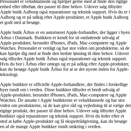
Personalet er veluddannede og hjælper gerne med at finde den rigtige
enhed eller tilbehør, der passer til dine behov. Udover salg tilbyder
Apple butik Aalborg også reparationer og teknisk support. Hvis du er i
Aalborg og er på udkig efter Apple-produkter, er Apple butik Aalborg
et godt sted at besøge.
Apple butik Århus er en autoriseret Apple-forhandler, der ligger i byen
Århus i Danmark. Butikken er kendt for sit omfattende udvalg af
Apple-produkter, herunder iPhones, iPads, Mac-computere og Apple
Watches. Personalet er venligt og har stor viden om produkterne, så de
kan hjælpe dig med at finde den bedste løsning til dine behov. Udover
salg tilbyder Apple butik Århus også reparationer og teknisk support.
Hvis du bor i Århus eller omegn og er på udkig efter Apple-produkter,
kan du besøge Apple butik Århus for at se det nyeste inden for Apple-
teknologi.
Apple butikker er officielle Apple-forhandlere, der findes i forskellige
byer rundt om i verden. Disse butikker tilbyder et bredt udvalg af
Apple-produkter, herunder iPhones, iPads, Mac-computere og Apple
Watches. De ansatte i Apple butikkerne er veluddannede og har stor
viden om produkterne, så de kan give råd og vejledning til at vælge det
rigtige produkt, der passer til dine behov. Udover salg tilbyder Apple
butikker også reparationer og teknisk support. Hvis du leder efter et
sted at købe Apple-produkter og få ekspertrådgivning, kan du besøge
en af de mange Apple butikker rundt omkring i verden.