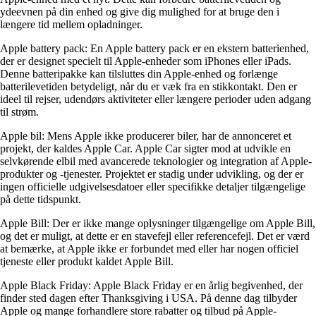
ydeevnen på din enhed og give dig mulighed for at bruge den i
længere tid mellem opladninger.
Apple battery pack: En Apple battery pack er en ekstern batterienhed,
der er designet specielt til Apple-enheder som iPhones eller iPads.
Denne batteripakke kan tilsluttes din Apple-enhed og forlænge
batterilevetiden betydeligt, når du er væk fra en stikkontakt. Den er
ideel til rejser, udendørs aktiviteter eller længere perioder uden adgang
til strøm.
Apple bil: Mens Apple ikke producerer biler, har de annonceret et
projekt, der kaldes Apple Car. Apple Car sigter mod at udvikle en
selvkørende elbil med avancerede teknologier og integration af Apple-
produkter og -tjenester. Projektet er stadig under udvikling, og der er
ingen officielle udgivelsesdatoer eller specifikke detaljer tilgængelige
på dette tidspunkt.
Apple Bill: Der er ikke mange oplysninger tilgængelige om Apple Bill,
og det er muligt, at dette er en stavefejl eller referencefejl. Det er værd
at bemærke, at Apple ikke er forbundet med eller har nogen officiel
tjeneste eller produkt kaldet Apple Bill.
Apple Black Friday: Apple Black Friday er en årlig begivenhed, der
finder sted dagen efter Thanksgiving i USA. På denne dag tilbyder
Apple og mange forhandlere store rabatter og tilbud på Apple-