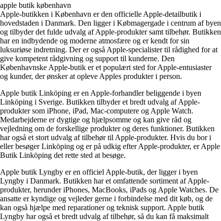
apple butik københavn
Apple-butikken i København er den officielle Apple-detailbutik i
hovedstaden i Danmark. Den ligger i Købmagergade i centrum af byen
og tilbyder det fulde udvalg af Apple-produkter samt tilbehør. Butikken
har en indbydende og moderne atmosfære og er kendt for sin
luksuriøse indretning. Der er også Apple-specialister til rådighed for at
give kompetent rådgivning og support til kunderne. Den
Københavnske Apple-butik er et populært sted for Apple-entusiaster
og kunder, der ønsker at opleve Apples produkter i person.
Apple butik Linköping er en Apple-forhandler beliggende i byen
Linköping i Sverige. Butikken tilbyder et bredt udvalg af Apple-
produkter som iPhone, iPad, Mac-computere og Apple Watch.
Medarbejderne er dygtige og hjælpsomme og kan give råd og
vejledning om de forskellige produkter og deres funktioner. Butikken
har også et stort udvalg af tilbehør til Apple-produkter. Hvis du bor i
eller besøger Linköping og er på udkig efter Apple-produkter, er Apple
Butik Linköping det rette sted at besøge.
Apple butik Lyngby er en officiel Apple-butik, der ligger i byen
Lyngby i Danmark. Butikken har et omfattende sortiment af Apple-
produkter, herunder iPhones, MacBooks, iPads og Apple Watches. De
ansatte er kyndige og vejleder gerne i forbindelse med dit køb, og de
kan også hjælpe med reparationer og teknisk support. Apple butik
Lyngby har også et bredt udvalg af tilbehør, så du kan få maksimalt