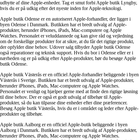
udbytte af dine Apple-enheder. Tag et smut forbi Apple butik Lyngby,
hvis du er på udkig efter det nyeste inden for Apple-teknologi.
Apple butik Odense er en autoriseret Apple-forhandler, der ligger i
byen Odense i Danmark. Butikken har et bredt udvalg af Apple-
produkter, herunder iPhones, iPads, Mac-computere og Apple
Watches. Personalet er veluddannede og kan give råd og vejledning
om de forskellige produkter for at sikre, at du får det rigtige produkt,
der opfylder dine behov. Udover salg tilbyder Apple butik Odense
også reparationer og teknisk support. Hvis du bor i Odense eller er i
nærheden og er på udkig efter Apple-produkter, bør du besøge Apple
butik Odense.
Apple butik Västerås er en officiel Apple-forhandler beliggende i byen
Västerås i Sverige. Butikken har et bredt udvalg af Apple-produkter,
herunder iPhones, iPads, Mac-computere og Apple Watches.
Personalet er venligt og hjælper gerne med at finde den rigtige løsning
til dine behov. Der er også et godt udvalg af tilbehør til Apple-
produkter, så du kan tilpasse dine enheder efter dine præferencer.
Besøg Apple butik Västerås, hvis du er i området og leder efter Apple-
produkter og tilbehør.
Apple butik Aalborg er en officiel Apple-butik beliggende i byen
Aalborg i Danmark. Butikken har et bredt udvalg af Apple-produkter,
herunder iPhones, iPads, Mac-computere og Apple Watches.