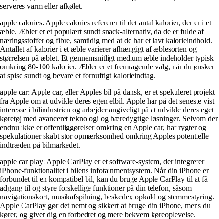
serveres varm eller afkølet.
apple calories: Apple calories refererer til det antal kalorier, der er i et
æble. Æbler er et populært sundt snack-alternativ, da de er fulde af
næringsstoffer og fibre, samtidig med at de har et lavt kalorieindhold.
Antallet af kalorier i et æble varierer afhængigt af æblesorten og
størrelsen på æblet. Et gennemsnitligt medium æble indeholder typisk
omkring 80-100 kalorier. Æbler er et fremragende valg, når du ønsker
at spise sundt og bevare et fornuftigt kalorieindtag.
apple car: Apple car, eller Apples bil på dansk, er et spekuleret projekt
fra Apple om at udvikle deres egen elbil. Apple har på det seneste vist
interesse i bilindustrien og arbejder angiveligt på at udvikle deres eget
køretøj med avanceret teknologi og bæredygtige løsninger. Selvom der
endnu ikke er offentliggørelser omkring en Apple car, har rygter og
spekulationer skabt stor opmærksomhed omkring Apples potentielle
indtræden på bilmarkedet.
apple car play: Apple CarPlay er et software-system, der integrerer
iPhone-funktionalitet i bilens infotainmentsystem. Når din iPhone er
forbundet til en kompatibel bil, kan du bruge Apple CarPlay til at få
adgang til og styre forskellige funktioner på din telefon, såsom
navigationskort, musikafspilning, beskeder, opkald og stemmestyring.
Apple CarPlay gør det nemt og sikkert at bruge din iPhone, mens du
kører, og giver dig en forbedret og mere bekvem køreoplevelse.