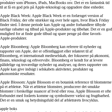
produkter som iPhones, iPads, MacBooks osv. Det er en fantastisk tid
til at få en god pris på Apple-teknologi og opgradere dine enheder.
Apple Black Week: Apple Black Week er en forlænget version af
Black Friday, der ofte strækker sig over hele ugen, hvor Black Friday
finder sted. I denne periode kan Apple og andre forhandlere tilbyde
særlige rabatter og tilbud på Apple-produkter og tilbehør. Det er en god
mulighed for at finde gode tilbud og spare penge på dine favorit-
Apple-produkter.
Apple Bloomberg: Apple Bloomberg kan referere til nyheder og
rapporter om Apple, der er offentliggjort eller relateret til af
Bloomberg, et internationalt medieselskab, der fokuserer på økonomi,
finans, teknologi og erhvervsliv. Bloomberg er kendt for at levere
pålidelige og troværdige nyheder og analyser, og deres rapporter om
Apple kan give indsigt i selskabets aktiviteter, produkter og
økonomiske resultater.
Apple Blossom: Apple Blossom er en botanisk reference til blomsterne
på et æbletræ. Når et æbletræ blomstrer, producerer det smukke
blomster i forskellige nuancer af hvid eller rosa. Apple Blossom er ofte
forbundet med forårets komme og symboliserer vækst og frugtbarhed.
Det er en smuk og betydningsfuld del af æbletræets livscyklus.
apple boks