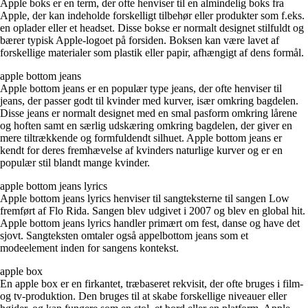
Apple boks er en term, der ofte henviser til en almindelig boks fra
Apple, der kan indeholde forskelligt tilbehør eller produkter som f.eks.
en oplader eller et headset. Disse bokse er normalt designet stilfuldt og
bærer typisk Apple-logoet på forsiden. Boksen kan være lavet af
forskellige materialer som plastik eller papir, afhængigt af dens formål.
apple bottom jeans
Apple bottom jeans er en populær type jeans, der ofte henviser til
jeans, der passer godt til kvinder med kurver, især omkring bagdelen.
Disse jeans er normalt designet med en smal pasform omkring lårene
og hoften samt en særlig udskæring omkring bagdelen, der giver en
mere tiltrækkende og formfuldendt silhuet. Apple bottom jeans er
kendt for deres fremhævelse af kvinders naturlige kurver og er en
populær stil blandt mange kvinder.
apple bottom jeans lyrics
Apple bottom jeans lyrics henviser til sangteksterne til sangen Low
fremført af Flo Rida. Sangen blev udgivet i 2007 og blev en global hit.
Apple bottom jeans lyrics handler primært om fest, danse og have det
sjovt. Sangteksten omtaler også appelbottom jeans som et
modeelement inden for sangens kontekst.
apple box
En apple box er en firkantet, træbaseret rekvisit, der ofte bruges i film-
og tv-produktion. Den bruges til at skabe forskellige niveauer eller