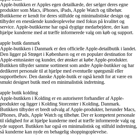
Apple-butikken er Apples egen detailkæde, der sælger deres egne
produkter som Macs, iPhones, iPads, Apple Watch og tilbehør.
Butikkerne er kendt for deres stilfulde og minimalistiske design og
tilbyder en enestående kundeoplevelse med fokus på kvalitet og
service. Apple-butikkerne har også dygtige medarbejdere, der kan
hjælpe kunderne med at træffe informerede valg om køb og support.
apple butik danmark
Apple-butikken i Danmark er den officielle Apple-detailbutik i landet.
Den ligger på Strøget i København og er en populær destination for
Apple-entusiaster og kunder, der ønsker at købe Apple-produkter.
Butikken tilbyder samme sortiment som andre Apple-butikker og har
dedikeret personale til at hjælpe med eventuelle spørgsmål eller
supportbehov. Den danske Apple-butik er også kendt for at være en
smukt designet butik med en minimalistisk indretning.
apple butik kolding
Apple-butikken i Kolding er en autoriseret forhandler af Apple-
produkter og ligger i Kolding Storcenter i Kolding, Danmark.
Butikken tilbyder et bredt udvalg af Apple-produkter, herunder Macs,
iPhones, iPads, Apple Watch og tilbehør. Der er kompetent personale
til rådighed for at hjælpe kunderne med at træffe informerede valg og
yde support. Butikken har også en minimalistisk og stilfuld indretning,
så kunderne kan nyde en behagelig shoppingoplevelse.