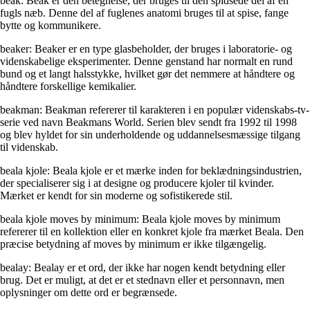
beak: Beak er den betegnelse, der bruges til den spidsede del af en
fugls næb. Denne del af fuglenes anatomi bruges til at spise, fange
bytte og kommunikere.
beaker: Beaker er en type glasbeholder, der bruges i laboratorie- og
videnskabelige eksperimenter. Denne genstand har normalt en rund
bund og et langt halsstykke, hvilket gør det nemmere at håndtere og
håndtere forskellige kemikalier.
beakman: Beakman refererer til karakteren i en populær videnskabs-tv-
serie ved navn Beakmans World. Serien blev sendt fra 1992 til 1998
og blev hyldet for sin underholdende og uddannelsesmæssige tilgang
til videnskab.
beala kjole: Beala kjole er et mærke inden for beklædningsindustrien,
der specialiserer sig i at designe og producere kjoler til kvinder.
Mærket er kendt for sin moderne og sofistikerede stil.
beala kjole moves by minimum: Beala kjole moves by minimum
refererer til en kollektion eller en konkret kjole fra mærket Beala. Den
præcise betydning af moves by minimum er ikke tilgængelig.
bealay: Bealay er et ord, der ikke har nogen kendt betydning eller
brug. Det er muligt, at det er et stednavn eller et personnavn, men
oplysninger om dette ord er begrænsede.