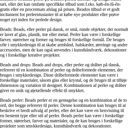
sæt, eller det kan omfatte specifikke tilbud som f.eks. køb-én-få-én-
gratis eller en procentsats afslag på prisen. Beados tilbud er et godt
incitament for perleentusiaster til at købe nye produkter eller prøve
noget nyt inden for perlede design.
Beads: Beads, eller perler på dansk, er små, runde objekter, der normalt
er lavet af glas, plastik, træ eller metal. Perler kan være i forskellige
farver, størrelser og former og bruges til forskellige formål. De bruges
ofte i smykkedesign til at skabe armbånd, halskæder, øreringe og andre
accessories, men de kan også anvendes i kunsthåndværk, dekorationer
og i forskellige kreative projekter.
Beads and drops: Beads and drops, eller perler og dråber på dansk,
refererer til en kombination af perler og dråbeformede elementer, der
bruges i smykkedesign. Disse dråbeformede elementer kan være i
forskellige materialer, såsom glas eller krystal, og de bruges til at tilføje
dimension og variation til designet. Kombinationen af perler og dråber
giver en unik og øjetællende effekt til smykket.
Beads perler: Beads perler er en gentagelse og en kombination af de to
ord, der begge refererer til perler. Denne kombination kan bruges til at
beskrive et bredt udvalg af perler, eller det kan være en henvisning til
en bestemt type eller stil af perler. Beads perler kan være i forskellige
former, størrelser, farver og materialer, og de kan bruges i forskellige
projekter som smykkedesign, kunsthåndværk og dekorationer.