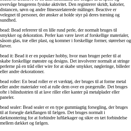
overvåge brugerens fysiske aktivitet. Den registrerer skridt, kalorier,
distancen, søvn og andre fitnessrelaterede målinger. Beactive er
velegnet til personer, der ønsker at holde styr på deres træning og
sundhed.
bead: Bead refererer til en lille rund perle, der normalt bruges til
smykker og dekoration. Perler kan være lavet af forskellige materialer,
såsom glas, træ eller plast, og kommer i forskellige former, størrelser og
farver.
bead it: Bead it er en populær hobby, hvor man bruger perler til at
skabe forskellige mønstre og designs. Det involverer normalt at stringe
perlerne på en tråd eller wire for at skabe smykker, nøgleringe, billeder
eller andre dekorationer.
bead roller: En bead roller er et værktøj, der bruges til at forme metal
eller andre materialer ved at rulle dem over en prægerulle. Det bruges
ofte i bilindustrien til at lave riller eller kanter på metalplader eller
paneler.
bead sealer: Bead sealer er en type gummiagtig forsegling, der bruges
til at forsegle dækflangen til fælgen. Det bruges normalt i
dækmontering for at forhindre luftlækager og sikre en tæt forbindelse
mellem dækket og fælgen.