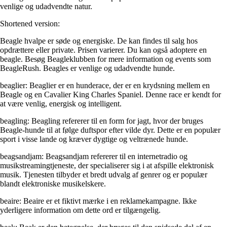
venlige og udadvendte natur.
Shortened version:
Beagle hvalpe er søde og energiske. De kan findes til salg hos
opdrættere eller private. Prisen varierer. Du kan også adoptere en
beagle. Besøg Beagleklubben for mere information og events som
BeagleRush. Beagles er venlige og udadvendte hunde.
beaglier: Beaglier er en hunderace, der er en krydsning mellem en
Beagle og en Cavalier King Charles Spaniel. Denne race er kendt for
at være venlig, energisk og intelligent.
beagling: Beagling refererer til en form for jagt, hvor der bruges
Beagle-hunde til at følge duftspor efter vilde dyr. Dette er en populær
sport i visse lande og kræver dygtige og veltrænede hunde.
beagsandjam: Beagsandjam refererer til en internetradio og
musikstreamingtjeneste, der specialiserer sig i at afspille elektronisk
musik. Tjenesten tilbyder et bredt udvalg af genrer og er populær
blandt elektroniske musikelskere.
beaire: Beaire er et fiktivt mærke i en reklamekampagne. Ikke
yderligere information om dette ord er tilgængelig.