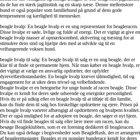
da de har en stærk jagtinstink og en skarp næse. Denne mellemstore
hund er også populær som familiehund på grund af dens gode
temperament og kærlighed til mennesker.
beagle hvalp: En beagle hvalp er en ung repræsentant for beagleracen.
Disse hvalpe er søde, livlige og fulde af energi. Det er vigtigt at give en
beagle hvalp masser af opmærksomhed, aktivering og træning for at
stimulere dens sind og hjælpe den med at udvikle sig til en
velfungerende voksen hund.
beagle hvalp til salg: En beagle hvalp til salg er en ung beagle, der er
klar til at finde sit permanente hjem. Når man køber en beagle hvalp, er
det vigtigt at vælge en ansvarlig opdrætter, der opfylder
dyrevelfærdsstandarder. En beagle hvalp kræver tålmodighed, tid og
engagement for at sikre dens trivsel og velbefindende.
Beagle hvalpe er en betegnelse for unge hunde af racen beagle. Disse
hvalpe er kendt for deres søde udseende og energiske personlighed.
Hvis du er på udkig efter en beagle hvalp til at tilføje til din familie,
kan du finde dem til salg hos forskellige opdrættere og ejere. Prisen på
en beagle hvalp varierer afhængigt af opdrætteren og hvalpens kvalitet.
Der er også mulighed for at adoptere en beagle, der søger et nyt hjem.
Hvis du vil finde beagles til salg eller lære mere om racen, kan du
besøge Beagleklubben, som er en forening dedikeret til beagleracen.
Du kan også deltage i begivenheder som BeagleRush, der er arrangeret
af beagleentusiaster. Beagles er en populær hunderace kendt for deres