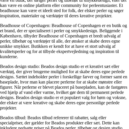
være en butik, der sælger perler og tilbehør til smykkedesign, eller det
kan være en online platform eller community for perleentusiaster. Et
beadhouse kan være et ideelt sted for folk, der elsker perler og søger
inspiration, materialer og værktøjer til deres kreative projekter.
Beadhouse of Copenhagen: Beadhouse of Copenhagen er en butik og
et brand, der er specialiseret i perler og smykkedesign. Beliggende i
København, tilbyder Beadhouse of Copenhagen et bredt udvalg af
perler, tilbehør og værktøjer til alle, der ønsker at skabe deres egne
unikke smykker. Butikken er kendt for at have et stort udvalg af
kvalitetsperler og for at tilbyde ekspertvejledning og inspiration til
kunderne.
Beados design studio: Beados design studio er et kreativt sæt eller
værktøj, der giver brugerne mulighed for at skabe deres egne perlede
designs. Sættet indeholder perler i forskellige farver og former samt en
baseplade, hvor man kan placere perlerne for at skabe mønstre eller
figurer. Når perlerne er blevet placeret på basepladen, kan de fastgøres
ved hjælp af vand eller varme, hvilket gør dem til permanent perlede
designs. Beados design studio er et populært valg for børn og voksne,
der elsker at være kreative og skabe deres egne personlige perlede
projekter.
Beados tilbud: Beados tilbud refererer til rabatter, salg eller
specialpriser, der gælder for Beados produkter eller sæt. Dette kan
inkludere nedsatte priser på Beados perler, tilbehør og design studio