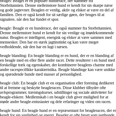
beagel: Beagel er en populær hunderace, der stammer fra
Storbritannien. Denne mellemstore hund er kendt for sin skarpe næse
og gode jagtevner. Beaglen er venlig, aktiv og elsker at være en del af
familien. Den er også kendt for sit særlige gøen, der bruges til at
signalere, når den har fundet et spor.
beagle: Beagle er en hunderace, der også stammer fra Storbritannien.
Denne mellemstore hund er kendt for sin venlige og imødekommende
natur. Beaglen er intelligent, energisk og elsker at være sammen med
mennesker. Den har en stærk jagtinstinkt og kan være meget
vedholdende, når den har en lugt i næsen.
beagle blanding: En beagle blanding er en hund, der er en blanding af
en beagle med en eller flere andre racer. Dette resulterer i en hund med
forskellige træk og egenskaber, der kombinerer beaglens charme med
andre racespecifikke karakteristika. Beagle blandinge kan være unikke
og spændende hunde med masser af personlighed.
beagle club: En beagle club er en organisation eller forening dedikeret
til at fremme og beskytte beagleracen. Disse klubber tilbyder ofte
avlsprogrammer, træningskurser, udstillinger og sociale aktiviteter for
beagle-elskere. Medlemskab i en beagle club giver mulighed for at
møde andre beagle-entusiaster og dele erfaringer og viden om racen.
beagle hund: En beagle hund er en repræsentant for beagleracen, der er
kendt for sin venlighed og energi. Beagler er ofte brugt som jagthunde,