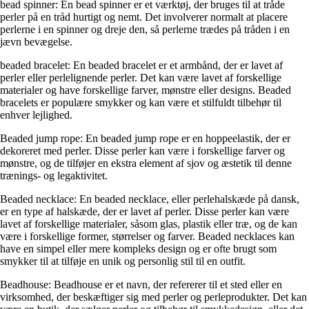
bead spinner: En bead spinner er et værktøj, der bruges til at tråde
perler på en tråd hurtigt og nemt. Det involverer normalt at placere
perlerne i en spinner og dreje den, så perlerne trædes på tråden i en
jævn bevægelse.
beaded bracelet: En beaded bracelet er et armbånd, der er lavet af
perler eller perlelignende perler. Det kan være lavet af forskellige
materialer og have forskellige farver, mønstre eller designs. Beaded
bracelets er populære smykker og kan være et stilfuldt tilbehør til
enhver lejlighed.
Beaded jump rope: En beaded jump rope er en hoppeelastik, der er
dekoreret med perler. Disse perler kan være i forskellige farver og
mønstre, og de tilføjer en ekstra element af sjov og æstetik til denne
trænings- og legaktivitet.
Beaded necklace: En beaded necklace, eller perlehalskæde på dansk,
er en type af halskæde, der er lavet af perler. Disse perler kan være
lavet af forskellige materialer, såsom glas, plastik eller træ, og de kan
være i forskellige former, størrelser og farver. Beaded necklaces kan
have en simpel eller mere kompleks design og er ofte brugt som
smykker til at tilføje en unik og personlig stil til en outfit.
Beadhouse: Beadhouse er et navn, der refererer til et sted eller en
virksomhed, der beskæftiger sig med perler og perleprodukter. Det kan