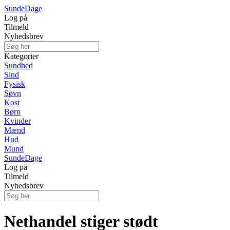
Sunde
Dage
Log på
Tilmeld
Nyhedsbrev
Kategorier
Sundhed
Sind
Fysisk
Søvn
Kost
Børn
Kvinder
Mænd
Hud
Mund
Sunde
Dage
Log på
Tilmeld
Nyhedsbrev
Nethandel stiger stødt