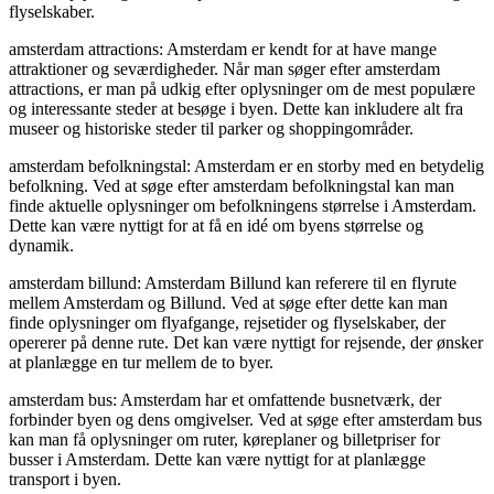
flyselskaber.
amsterdam attractions: Amsterdam er kendt for at have mange
attraktioner og seværdigheder. Når man søger efter amsterdam
attractions, er man på udkig efter oplysninger om de mest populære
og interessante steder at besøge i byen. Dette kan inkludere alt fra
museer og historiske steder til parker og shoppingområder.
amsterdam befolkningstal: Amsterdam er en storby med en betydelig
befolkning. Ved at søge efter amsterdam befolkningstal kan man
finde aktuelle oplysninger om befolkningens størrelse i Amsterdam.
Dette kan være nyttigt for at få en idé om byens størrelse og
dynamik.
amsterdam billund: Amsterdam Billund kan referere til en flyrute
mellem Amsterdam og Billund. Ved at søge efter dette kan man
finde oplysninger om flyafgange, rejsetider og flyselskaber, der
opererer på denne rute. Det kan være nyttigt for rejsende, der ønsker
at planlægge en tur mellem de to byer.
amsterdam bus: Amsterdam har et omfattende busnetværk, der
forbinder byen og dens omgivelser. Ved at søge efter amsterdam bus
kan man få oplysninger om ruter, køreplaner og billetpriser for
busser i Amsterdam. Dette kan være nyttigt for at planlægge
transport i byen.