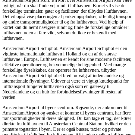
Amsterdam Airport Kort: En kort over Amsterdam Airport kan være
nyttigt, når du skal finde vej rundt i lufthavnen. Kortet vil vise de
forskellige terminaler, gater og faciliteter, der tilbydes i lufthavnen.
Det vil også vise placeringen af parkeringspladser, offentlig transport
og andre transportmuligheder til og fra lufthavnen. Ved hjælp af
kortet kan du nemt navigere rundt og finde de forskellige områder i
lufthavnen uden at fare vild, selvom du ikke er bekendt med
lufthavnen.
Amsterdam Airport Schiphol: Amsterdam Airport Schiphol er den
vigtigste internationale lufthavn i Holland og en af de største
lufthavne i Europa. Lufthavnen er kendt for sine moderne faciliteter,
effektive operationer og bekvemmelige beliggenhed. Med mange
forskellige flyselskaber, der opererer fra lufthavnen, tilbyder
Amsterdam Airport Schiphol et bredt udvalg af indenlandske og
internationale flyvninger. Udover at være et vigtigt knudepunkt for
lufttransport fungerer lufthavnen også som en gateway til
Nederlandene og en hub for forbindelsesflyvninger til resten af
verden.
Amsterdam Airport til byens centrum: Rejsende, der ankommer til
Amsterdam Airport og ønsker at komme til byens centrum, har flere
transportmuligheder til deres rådighed. Du kan tage et tog, der kører
direkte fra lufthavnen til Amsterdam Centraal Station, hvilket er den
primære togstation i byen. Der er også busser, taxier og private
overførsler til rådighed fra lufthavnen. Afstanden mellem lufthavnen