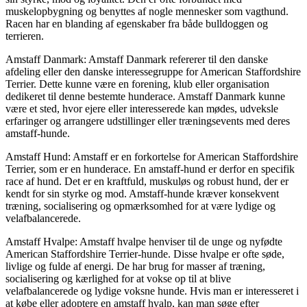
muskelopbygning og benyttes af nogle mennesker som vagthund.
Racen har en blanding af egenskaber fra både bulldoggen og
terrieren.
Amstaff Danmark: Amstaff Danmark refererer til den danske
afdeling eller den danske interessegruppe for American Staffordshire
Terrier. Dette kunne være en forening, klub eller organisation
dedikeret til denne bestemte hunderace. Amstaff Danmark kunne
være et sted, hvor ejere eller interesserede kan mødes, udveksle
erfaringer og arrangere udstillinger eller træningsevents med deres
amstaff-hunde.
Amstaff Hund: Amstaff er en forkortelse for American Staffordshire
Terrier, som er en hunderace. En amstaff-hund er derfor en specifik
race af hund. Det er en kraftfuld, muskuløs og robust hund, der er
kendt for sin styrke og mod. Amstaff-hunde kræver konsekvent
træning, socialisering og opmærksomhed for at være lydige og
velafbalancerede.
Amstaff Hvalpe: Amstaff hvalpe henviser til de unge og nyfødte
American Staffordshire Terrier-hunde. Disse hvalpe er ofte søde,
livlige og fulde af energi. De har brug for masser af træning,
socialisering og kærlighed for at vokse op til at blive
velafbalancerede og lydige voksne hunde. Hvis man er interesseret i
at købe eller adoptere en amstaff hvalp, kan man søge efter