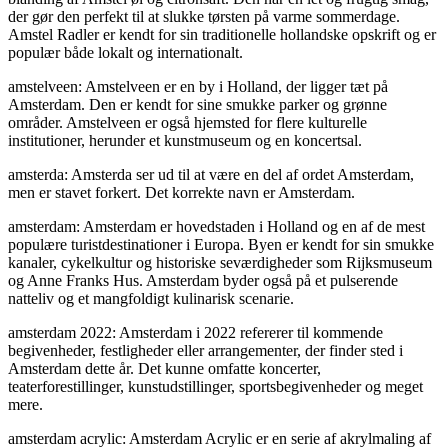
der gør den perfekt til at slukke tørsten på varme sommerdage.
Amstel Radler er kendt for sin traditionelle hollandske opskrift og er
populær både lokalt og internationalt.
amstelveen: Amstelveen er en by i Holland, der ligger tæt på
Amsterdam. Den er kendt for sine smukke parker og grønne
områder. Amstelveen er også hjemsted for flere kulturelle
institutioner, herunder et kunstmuseum og en koncertsal.
amsterda: Amsterda ser ud til at være en del af ordet Amsterdam,
men er stavet forkert. Det korrekte navn er Amsterdam.
amsterdam: Amsterdam er hovedstaden i Holland og en af de mest
populære turistdestinationer i Europa. Byen er kendt for sin smukke
kanaler, cykelkultur og historiske seværdigheder som Rijksmuseum
og Anne Franks Hus. Amsterdam byder også på et pulserende
natteliv og et mangfoldigt kulinarisk scenarie.
amsterdam 2022: Amsterdam i 2022 refererer til kommende
begivenheder, festligheder eller arrangementer, der finder sted i
Amsterdam dette år. Det kunne omfatte koncerter,
teaterforestillinger, kunstudstillinger, sportsbegivenheder og meget
mere.
amsterdam acrylic: Amsterdam Acrylic er en serie af akrylmaling af