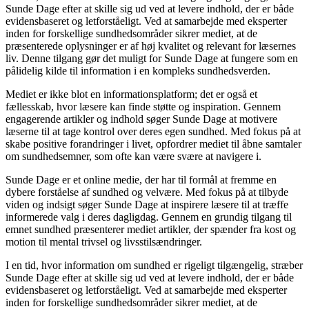
Sunde Dage efter at skille sig ud ved at levere indhold, der er både
evidensbaseret og letforståeligt. Ved at samarbejde med eksperter
inden for forskellige sundhedsområder sikrer mediet, at de
præsenterede oplysninger er af høj kvalitet og relevant for læsernes
liv. Denne tilgang gør det muligt for Sunde Dage at fungere som en
pålidelig kilde til information i en kompleks sundhedsverden.
Mediet er ikke blot en informationsplatform; det er også et
fællesskab, hvor læsere kan finde støtte og inspiration. Gennem
engagerende artikler og indhold søger Sunde Dage at motivere
læserne til at tage kontrol over deres egen sundhed. Med fokus på at
skabe positive forandringer i livet, opfordrer mediet til åbne samtaler
om sundhedsemner, som ofte kan være svære at navigere i.
Sunde Dage er et online medie, der har til formål at fremme en
dybere forståelse af sundhed og velvære. Med fokus på at tilbyde
viden og indsigt søger Sunde Dage at inspirere læsere til at træffe
informerede valg i deres dagligdag. Gennem en grundig tilgang til
emnet sundhed præsenterer mediet artikler, der spænder fra kost og
motion til mental trivsel og livsstilsændringer.
I en tid, hvor information om sundhed er rigeligt tilgængelig, stræber
Sunde Dage efter at skille sig ud ved at levere indhold, der er både
evidensbaseret og letforståeligt. Ved at samarbejde med eksperter
inden for forskellige sundhedsområder sikrer mediet, at de