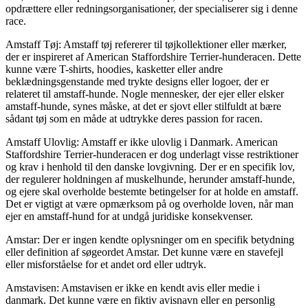
opdrættere eller redningsorganisationer, der specialiserer sig i denne
race.
Amstaff Tøj: Amstaff tøj refererer til tøjkollektioner eller mærker,
der er inspireret af American Staffordshire Terrier-hunderacen. Dette
kunne være T-shirts, hoodies, kasketter eller andre
beklædningsgenstande med trykte designs eller logoer, der er
relateret til amstaff-hunde. Nogle mennesker, der ejer eller elsker
amstaff-hunde, synes måske, at det er sjovt eller stilfuldt at bære
sådant tøj som en måde at udtrykke deres passion for racen.
Amstaff Ulovlig: Amstaff er ikke ulovlig i Danmark. American
Staffordshire Terrier-hunderacen er dog underlagt visse restriktioner
og krav i henhold til den danske lovgivning. Der er en specifik lov,
der regulerer holdningen af muskelhunde, herunder amstaff-hunde,
og ejere skal overholde bestemte betingelser for at holde en amstaff.
Det er vigtigt at være opmærksom på og overholde loven, når man
ejer en amstaff-hund for at undgå juridiske konsekvenser.
Amstar: Der er ingen kendte oplysninger om en specifik betydning
eller definition af søgeordet Amstar. Det kunne være en stavefejl
eller misforståelse for et andet ord eller udtryk.
Amstavisen: Amstavisen er ikke en kendt avis eller medie i
danmark. Det kunne være en fiktiv avisnavn eller en personlig