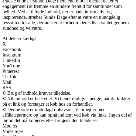
I sidste ende er Sunde Dage mere end blot et medie; det er et
engagement i at fremme en sundere fremtid for samfundet som
helhed. Ved at tilbyde indhold, der er både informativt og
inspirerende, stræber Sunde Dage efter at være en uundgåelig
ressource for alle, der ønsker at forbedre deres livskvalitet gennem
sundhed og velvære.
At dele er kærligt
X
Facebook
Instagram
LinkedIn
YouTube
Pinterest
TikTok
Mail
RSS
© Brug af indhold kræver tilladelse.
© Alt indhold er beskyttet. Vi tjener muligvis penge, når du klikker
på et link og foretager et køb hos en forhandler.
© Denne side er underlagt ophavsret. Vi arbejder med
affiliatepartnere og kan opnå indtægt ved køb via links. Ingen del af
indholdet må kopieres eller bruges uden tilladelse.
Mød os
Vores rejse