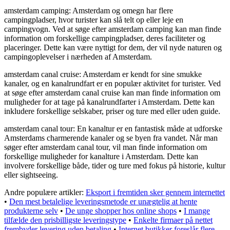
amsterdam camping: Amsterdam og omegn har flere
campingpladser, hvor turister kan slå telt op eller leje en
campingvogn. Ved at søge efter amsterdam camping kan man finde
information om forskellige campingpladser, deres faciliteter og
placeringer. Dette kan være nyttigt for dem, der vil nyde naturen og
campingoplevelser i nærheden af Amsterdam.
amsterdam canal cruise: Amsterdam er kendt for sine smukke
kanaler, og en kanalrundfart er en populær aktivitet for turister. Ved
at søge efter amsterdam canal cruise kan man finde information om
muligheder for at tage på kanalrundfarter i Amsterdam. Dette kan
inkludere forskellige selskaber, priser og ture med eller uden guide.
amsterdam canal tour: En kanaltur er en fantastisk måde at udforske
Amsterdams charmerende kanaler og se byen fra vandet. Når man
søger efter amsterdam canal tour, vil man finde information om
forskellige muligheder for kanalture i Amsterdam. Dette kan
involvere forskellige både, tider og ture med fokus på historie, kultur
eller sightseeing.
Andre populære artikler:
Eksport i fremtiden sker gennem internettet
•
Den mest betalelige leveringsmetode er unægtelig at hente
produkterne selv
•
De unge shopper hos online shops
•
I mange
tilfælde den prisbilligste leveringstype
•
Enkelte firmaer på nettet
frembyder levering uden betaling
•
Internet butikker foreslår flere