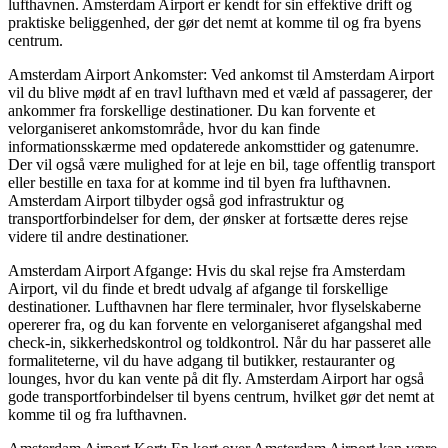
lufthavnen. Amsterdam Airport er kendt for sin effektive drift og
praktiske beliggenhed, der gør det nemt at komme til og fra byens
centrum.
Amsterdam Airport Ankomster: Ved ankomst til Amsterdam Airport
vil du blive mødt af en travl lufthavn med et væld af passagerer, der
ankommer fra forskellige destinationer. Du kan forvente et
velorganiseret ankomstområde, hvor du kan finde
informationsskærme med opdaterede ankomsttider og gatenumre.
Der vil også være mulighed for at leje en bil, tage offentlig transport
eller bestille en taxa for at komme ind til byen fra lufthavnen.
Amsterdam Airport tilbyder også god infrastruktur og
transportforbindelser for dem, der ønsker at fortsætte deres rejse
videre til andre destinationer.
Amsterdam Airport Afgange: Hvis du skal rejse fra Amsterdam
Airport, vil du finde et bredt udvalg af afgange til forskellige
destinationer. Lufthavnen har flere terminaler, hvor flyselskaberne
opererer fra, og du kan forvente en velorganiseret afgangshal med
check-in, sikkerhedskontrol og toldkontrol. Når du har passeret alle
formaliteterne, vil du have adgang til butikker, restauranter og
lounges, hvor du kan vente på dit fly. Amsterdam Airport har også
gode transportforbindelser til byens centrum, hvilket gør det nemt at
komme til og fra lufthavnen.