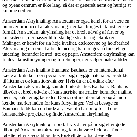
og byens centrum er ikke lang, så det er generelt nemt og hurtigt at
komme derhen.
Amsterdam Akrylmaling: Amsterdam er også kendt for at være en
populær producent af akrylmaling, der kan bruges til kunstneriske
formål. Amsterdam akrylmaling har et bredt udvalg af farver og
konsistenser, der passer til forskellige stilarter og teknikker.
Malingen er kendt for sin høje kvalitet, dækkeevne og holdbarhed.
Akrylmaling er nem at arbejde med og kan bruges på forskellige
underlag, herunder lærred, træ og papir. Amsterdam akrylmaling kan
findes i kunstforsyninger og forretninger, der sælger malerartikler.
Amsterdam Akrylmaling Bauhaus: Bauhaus er en international
kæde af butikker, der specialiserer sig i byggematerialer, produkter
til hjemmet og kunstforsyninger. Hvis du er på udkig efter
Amsterdam akrylmaling, kan du finde det hos Bauhaus. Bauhaus
tilbyder et bredt udvalg af kunstneriske materialer, herunder maling,
pensler, paletter og lærreder. Deres sortiment omfatter også andre
kendte mærker inden for kunstforsyninger. Ved at besøge en
Bauhaus-butik kan du finde alt, hvad du har brug for til dine
kunstneriske projekter og finde Amsterdam akrylmaling.
Amsterdam Akrylmaling Tilbud: Hvis du er på udkig efter gode
tilbud på Amsterdam akrylmaling, kan du være heldig at finde
rabatter eller specialtilbud hos forskellige forhandlere eller