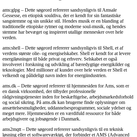
ams:glpg – Dette søgeord refererer sandsynligvis til Amsale
Gessesse, en etiopisk souldiva, der er kendt for sin fantastiske
sangstemme og sin unikke stil. Hendes musik er en blanding af
traditionelle etiopiske rytmer og moderne soul-musik, og hendes
stemme har bevæget og inspireret utallige mennesker over hele
verden.
ams:shell – Dette søgeord refererer sandsynligvis til Shell, et af
verdens største olie- og energiselskaber. Shell er kendt for at levere
energiløsninger til både privat og erhverv. Selskabet er også
involveret i forskning og udvikling af bæredygtige energikilder og
teknologier. Med millioner af kunder over hele verden er Shell et
velkendt og pålideligt navn inden for energiindustrien.
ams.dk – Dette søgeord refererer til hjemmesiden for Ams, som er
en dansk virksomhed, der tilbyder professionelle
rådgivningstjenester inden for beskæftigelse, arbejdsmarkedsforhold
og social sikring. På ams.dk kan brugerne finde oplysninger om
ansættelsesmuligheder, uddannelsesprogrammer, sociale ydelser og
meget mere. Hjemmesiden er en værdifuld ressource for både
arbejdsgivere og jobsøgende i Danmark.
ams2mqtt – Dette søgeord refererer sandsynligvis til en teknisk
løsning eller et softwareværktøj, der forbinder et AMS (Advanced