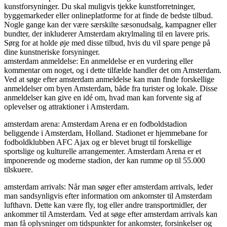
kunstforsyninger. Du skal muligvis tjekke kunstforretninger,
byggemarkeder eller onlineplatforme for at finde de bedste tilbud.
Nogle gange kan der være særskilte sæsonudsalg, kampagner eller
bundter, der inkluderer Amsterdam akrylmaling til en lavere pris.
Sørg for at holde øje med disse tilbud, hvis du vil spare penge på
dine kunstneriske forsyninger.
amsterdam anmeldelse: En anmeldelse er en vurdering eller
kommentar om noget, og i dette tilfælde handler det om Amsterdam.
Ved at søge efter amsterdam anmeldelse kan man finde forskellige
anmeldelser om byen Amsterdam, både fra turister og lokale. Disse
anmeldelser kan give en idé om, hvad man kan forvente sig af
oplevelser og attraktioner i Amsterdam.
amsterdam arena: Amsterdam Arena er en fodboldstadion
beliggende i Amsterdam, Holland. Stadionet er hjemmebane for
fodboldklubben AFC Ajax og er blevet brugt til forskellige
sportslige og kulturelle arrangementer. Amsterdam Arena er et
imponerende og moderne stadion, der kan rumme op til 55.000
tilskuere.
amsterdam arrivals: Når man søger efter amsterdam arrivals, leder
man sandsynligvis efter information om ankomster til Amsterdam
lufthavn. Dette kan være fly, tog eller andre transportmidler, der
ankommer til Amsterdam. Ved at søge efter amsterdam arrivals kan
man få oplysninger om tidspunkter for ankomster, forsinkelser og