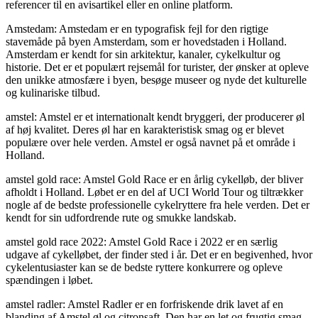
referencer til en avisartikel eller en online platform.
Amstedam: Amstedam er en typografisk fejl for den rigtige
stavemåde på byen Amsterdam, som er hovedstaden i Holland.
Amsterdam er kendt for sin arkitektur, kanaler, cykelkultur og
historie. Det er et populært rejsemål for turister, der ønsker at opleve
den unikke atmosfære i byen, besøge museer og nyde det kulturelle
og kulinariske tilbud.
amstel: Amstel er et internationalt kendt bryggeri, der producerer øl
af høj kvalitet. Deres øl har en karakteristisk smag og er blevet
populære over hele verden. Amstel er også navnet på et område i
Holland.
amstel gold race: Amstel Gold Race er en årlig cykelløb, der bliver
afholdt i Holland. Løbet er en del af UCI World Tour og tiltrækker
nogle af de bedste professionelle cykelryttere fra hele verden. Det er
kendt for sin udfordrende rute og smukke landskab.
amstel gold race 2022: Amstel Gold Race i 2022 er en særlig
udgave af cykelløbet, der finder sted i år. Det er en begivenhed, hvor
cykelentusiaster kan se de bedste ryttere konkurrere og opleve
spændingen i løbet.
amstel radler: Amstel Radler er en forfriskende drik lavet af en
blanding af Amstel øl og citronsaft. Den har en let og frugtig smag,