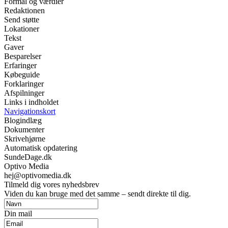
Formål og værdier
Redaktionen
Send støtte
Lokationer
Tekst
Gaver
Besparelser
Erfaringer
Købeguide
Forklaringer
Afspilninger
Links i indholdet
Navigationskort
Blogindlæg
Dokumenter
Skrivehjørne
Automatisk opdatering
SundeDage.dk
Optivo Media
hej@optivomedia.dk
Tilmeld dig vores nyhedsbrev
Viden du kan bruge med det samme – sendt direkte til dig.
Din mail