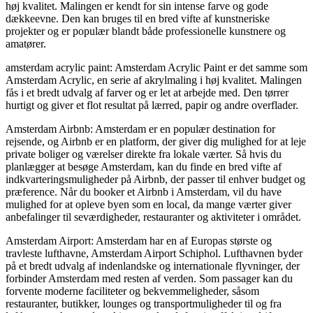
høj kvalitet. Malingen er kendt for sin intense farve og gode
dækkeevne. Den kan bruges til en bred vifte af kunstneriske
projekter og er populær blandt både professionelle kunstnere og
amatører.
amsterdam acrylic paint: Amsterdam Acrylic Paint er det samme som
Amsterdam Acrylic, en serie af akrylmaling i høj kvalitet. Malingen
fås i et bredt udvalg af farver og er let at arbejde med. Den tørrer
hurtigt og giver et flot resultat på lærred, papir og andre overflader.
Amsterdam Airbnb: Amsterdam er en populær destination for
rejsende, og Airbnb er en platform, der giver dig mulighed for at leje
private boliger og værelser direkte fra lokale værter. Så hvis du
planlægger at besøge Amsterdam, kan du finde en bred vifte af
indkvarteringsmuligheder på Airbnb, der passer til enhver budget og
præference. Når du booker et Airbnb i Amsterdam, vil du have
mulighed for at opleve byen som en local, da mange værter giver
anbefalinger til seværdigheder, restauranter og aktiviteter i området.
Amsterdam Airport: Amsterdam har en af Europas største og
travleste lufthavne, Amsterdam Airport Schiphol. Lufthavnen byder
på et bredt udvalg af indenlandske og internationale flyvninger, der
forbinder Amsterdam med resten af verden. Som passager kan du
forvente moderne faciliteter og bekvemmeligheder, såsom
restauranter, butikker, lounges og transportmuligheder til og fra