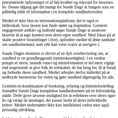
præsenterede oplysninger er af høj kvalitet og relevant for læsernes
liv. Denne tilgang gør det muligt for Sunde Dage at fungere som en
pålidelig kilde til information i en kompleks sundhedsverden.
Mediet er ikke blot en informationsplatform; det er også et
fællesskab, hvor læsere kan finde støtte og inspiration. Gennem
engagerende artikler og indhold søger Sunde Dage at motivere
læserne til at tage kontrol over deres egen sundhed. Med fokus på at
skabe positive forandringer i livet, opfordrer mediet til åbne samtaler
om sundhedsemner, som ofte kan være svære at navigere i.
Sunde Dages eksistens er drevet af en dyb overbevisning om, at
sundhed er en grundlæggende menneskerettighed. I en verden
præget af stress, usunde vaner og misinformation er det mere vigtigt
end nogensinde at give folk de redskaber, de har brug for, til at forstå
og forbedre deres sundhed. Mediet arbejder derfor målrettet på at
nedbryde barriererne for viden og gøre sundhed tilgængelig for alle.
Gennem en kombination af forskning, erfaring og historiefortælling
formidler Sunde Dage komplekse sundhedsemner på en letforståelig
måde. Dette giver læserne mulighed for at reflektere over deres egne
liv og vælge de løsninger, der passer bedst til deres individuelle
behov. Mediet understøtter ikke kun intellektuel vækst men også
personlig udvikling.