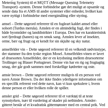
Metering System) til et MQTT (Message Queuing Telemetry
Transport) -system. Denne forbindelse gør det muligt at opsamle og
sende data fra et AMS til andre systemer eller enheder, hvilket kan
være nyttigt i forbindelse med energimåling eller styring.
amsel – Dette søgeord refererer til en fugleart kaldet amsel eller
solsort (Turdus merula). Amslen er en almindelig fugl, der findes i
både byområder og landdistrikter i Europa. Den har en karakteristisk
sort fjerdragt (hanen) og en smuk sang. Amslen lever af insekter,
orme, bær og frugt og er kendt for sin skjulte og sky natur.
amselfelder vin – Dette søgeord refererer til en velkendt rødvinstype,
der stammer fra den tyske region Mosel. Amselfelder-vinen er lavet
af druesorten Amselfelder, der er en krydsning mellem druesorterne
Trollinger og Blauer Portugieser. Denne vin har en rig og frugtagtig
smag, der går godt sammen med forskellige kødretter og oste.
amsie brown – Dette søgeord refererer muligvis til en person ved
navn Amsie Brown. Da der ikke findes yderligere information om
en specifik referent ved dette navn, kan vi kun spekulere i, hvem
denne person er eller hvilken rolle de spiller.
amsler grid – Dette søgeord refererer til et værktøj til at teste
synsstyrken, især til vurdering af skader på nethinden. Amsler-
gitteret består af et kvadratisk gittermønster med en central prik. Ved