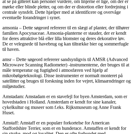
at se på gitteret kan personer vurdere, om linjerne er lige, om der er
mørke eller blinde pletter, og om der er distortion eller fordrejning i
centrale synsfelt. Dette hjælper med at identificere og overvåge
eventuelle forandringer i synet.
amsonia – Dette søgeord refererer til en slægt af planter, der tilhører
familien Apocynaceae. Amsonia-planterne er stauder, der er kendt
for deres attraktive blå eller lilla blomster og deres dekorative løv.
De er velegnede til havebrug og kan tiltrække bier og sommerfugle
til haven.
amsr – Dette søgeord refererer sandsynligvis til AMSR (Advanced
Microwave Scanning Radiometer) -instrumenterne, der bruges til at
måle temperatur og fugtighed i atmosfæren ved hjælp af
mikrobølgeteknologi. Disse instrumenter er normalt monteret på
satellitter og bruges til forskning inden for vejret, klimaændringer og
miljøstudier.
Amstadam: Amstadam er en stavefejl for byen Amsterdam, som er
hovedstaden i Holland. Amsterdam er kendt for sine kanaler,
cykelkultur og museer som f.eks. Rijksmuseum og Anne Frank
Huset.
Amstaff: Amstaff er en populær forkortelse for American
Staffordshire Terrier, som er en hunderace. Amstaffen er kendt for
sin styrke, mod og loyalitet. Den er ofte forbundet med