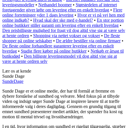
leveringsmodeller
•
Nethandel boomer
•
Størstedelen af internet
foretagender giver løfte om levering efter en enkelt hverdag
•
Flere
online forretninger yder 1 dags levering
•
Hvor er vi på vej hen med
online indkøb?
•
Hvad skal der ske med e-handel?
•
En stor portion
online butikker stiller garanti om levering efter en enkelt hverdag
•
Den prisbilligste mulighed for fragt vil dog altid vise sig at være selv
at hente ordren
•
Shopping via nettet vokser og vokser
•
De fleste
shopper på online selskaber
•
De ældre bestiller via online firmaer
•
De fleste online forhandlere garanterer levering efter en enkelt
hverdag
•
Stadig flere køber på online butikker
•
Netkøb er årsag til
butiksdød
•
Den billigste leveringsmodel vil dog altid vise sig at
være at hente ordren selv
Lær os at kende
Sunde Dage
Sunde
Dage
Sunde Dage er et online medie, der har til formål at fremme en
dybere forståelse af sundhed og velvære. Med fokus på at tilbyde
viden og indsigt søger Sunde Dage at inspirere læsere til at træffe
informerede valg i deres dagligdag. Gennem en grundig tilgang til
emnet sundhed præsenterer mediet artikler, der spænder fra kost og
motion til mental trivsel og livsstilsændringer.
I en tid, hvor information om sundhed er rigeligt tilgængelig, stræber