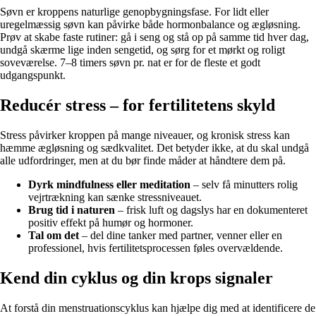
Søvn er kroppens naturlige genopbygningsfase. For lidt eller
uregelmæssig søvn kan påvirke både hormonbalance og ægløsning.
Prøv at skabe faste rutiner: gå i seng og stå op på samme tid hver dag,
undgå skærme lige inden sengetid, og sørg for et mørkt og roligt
soveværelse. 7–8 timers søvn pr. nat er for de fleste et godt
udgangspunkt.
Reducér stress – for fertilitetens skyld
Stress påvirker kroppen på mange niveauer, og kronisk stress kan
hæmme ægløsning og sædkvalitet. Det betyder ikke, at du skal undgå
alle udfordringer, men at du bør finde måder at håndtere dem på.
Dyrk mindfulness eller meditation
– selv få minutters rolig
vejrtrækning kan sænke stressniveauet.
Brug tid i naturen
– frisk luft og dagslys har en dokumenteret
positiv effekt på humør og hormoner.
Tal om det
– del dine tanker med partner, venner eller en
professionel, hvis fertilitetsprocessen føles overvældende.
Kend din cyklus og din krops signaler
At forstå din menstruationscyklus kan hjælpe dig med at identificere de