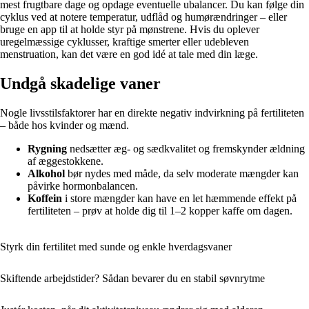
mest frugtbare dage og opdage eventuelle ubalancer. Du kan følge din
cyklus ved at notere temperatur, udflåd og humørændringer – eller
bruge en app til at holde styr på mønstrene. Hvis du oplever
uregelmæssige cyklusser, kraftige smerter eller udebleven
menstruation, kan det være en god idé at tale med din læge.
Undgå skadelige vaner
Nogle livsstilsfaktorer har en direkte negativ indvirkning på fertiliteten
– både hos kvinder og mænd.
Rygning
nedsætter æg- og sædkvalitet og fremskynder ældning
af æggestokkene.
Alkohol
bør nydes med måde, da selv moderate mængder kan
påvirke hormonbalancen.
Koffein
i store mængder kan have en let hæmmende effekt på
fertiliteten – prøv at holde dig til 1–2 kopper kaffe om dagen.
Styrk din fertilitet med sunde og enkle hverdagsvaner
Skiftende arbejdstider? Sådan bevarer du en stabil søvnrytme