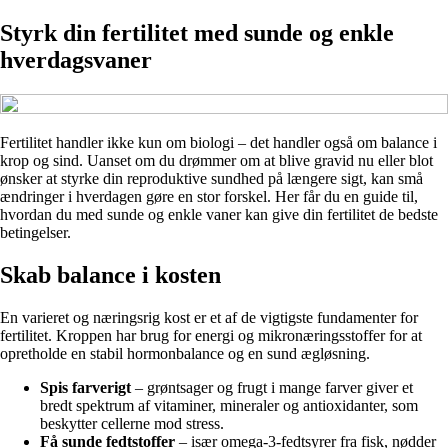
Styrk din fertilitet med sunde og enkle
hverdagsvaner
Fertilitet handler ikke kun om biologi – det handler også om balance i
krop og sind. Uanset om du drømmer om at blive gravid nu eller blot
ønsker at styrke din reproduktive sundhed på længere sigt, kan små
ændringer i hverdagen gøre en stor forskel. Her får du en guide til,
hvordan du med sunde og enkle vaner kan give din fertilitet de bedste
betingelser.
Skab balance i kosten
En varieret og næringsrig kost er et af de vigtigste fundamenter for
fertilitet. Kroppen har brug for energi og mikronæringsstoffer for at
opretholde en stabil hormonbalance og en sund ægløsning.
Spis farverigt
– grøntsager og frugt i mange farver giver et
bredt spektrum af vitaminer, mineraler og antioxidanter, som
beskytter cellerne mod stress.
Få sunde fedtstoffer
– især omega-3-fedtsyrer fra fisk, nødder