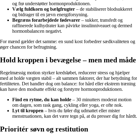
og frø understøtter hormonproduktionen.
Vælg fuldkorn og bælgfrugter
– de stabiliserer blodsukkeret
og bidrager til en jævn energiforsyning.
Begræns forarbejdede fødevarer
– sukker, transfedt og
raffinerede kulhydrater kan påvirke insulinniveauet og dermed
hormonbalancen negativt.
For mænd gælder det samme: en sund kost forbedrer sædkvaliteten og
øger chancen for befrugtning.
Hold kroppen i bevægelse – men med måde
Regelmæssig motion styrker kredsløbet, reducerer stress og hjælper
med at holde vægten stabil – alt sammen faktorer, der har betydning for
fertiliteten. Det handler dog om balance: for hård eller ekstrem træning
kan have den modsatte effekt og forstyrre hormonproduktionen.
Find en rytme, du kan holde
– 30 minutters moderat motion
om dagen, som rask gang, cykling eller yoga, er ofte nok.
Lyt til kroppen
– hvis du føler dig udmattet eller mister
menstruationen, kan det være tegn på, at du presser dig for hårdt.
Prioritér søvn og restitution