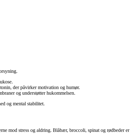
orsyning.
lukose.
otonin, der påvirker motivation og humør.
membraner og understøtter hukommelsen.
ed og mental stabilitet.
rne mod stress og aldring. Blåbær, broccoli, spinat og rødbeder er