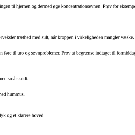
ngen til hjernen og dermed øge koncentrationsevnen. Prøv for eksempel
orveksler træthed med sult, når kroppen i virkeligheden mangler væske. 
 føre til uro og søvnproblemer. Prøv at begrænse indtaget til formiddags
med små skridt:
r med hummus.
dyk og et klarere hoved.