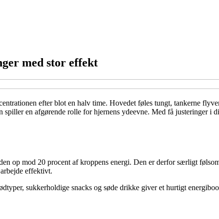
nger med stor effekt
entrationen efter blot en halv time. Hovedet føles tungt, tankerne flyv
n spiller en afgørende rolle for hjernens ydeevne. Med få justeringer i
n op mod 20 procent af kroppens energi. Den er derfor særligt følsom 
 arbejde effektivt.
rødtyper, sukkerholdige snacks og søde drikke giver et hurtigt energiboos