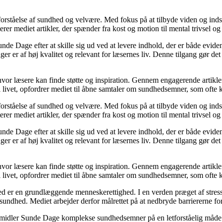
orståelse af sundhed og velvære. Med fokus på at tilbyde viden og indsig
r mediet artikler, der spænder fra kost og motion til mental trivsel og 
unde Dage efter at skille sig ud ved at levere indhold, der er både evide
r er af høj kvalitet og relevant for læsernes liv. Denne tilgang gør det
 hvor læsere kan finde støtte og inspiration. Gennem engagerende artikle
 livet, opfordrer mediet til åbne samtaler om sundhedsemner, som ofte 
orståelse af sundhed og velvære. Med fokus på at tilbyde viden og indsig
r mediet artikler, der spænder fra kost og motion til mental trivsel og 
unde Dage efter at skille sig ud ved at levere indhold, der er både evide
r er af høj kvalitet og relevant for læsernes liv. Denne tilgang gør det
 hvor læsere kan finde støtte og inspiration. Gennem engagerende artikle
 livet, opfordrer mediet til åbne samtaler om sundhedsemner, som ofte 
d er en grundlæggende menneskerettighed. I en verden præget af stress
es sundhed. Mediet arbejder derfor målrettet på at nedbryde barriererne f
rmidler Sunde Dage komplekse sundhedsemner på en letforståelig måde. D