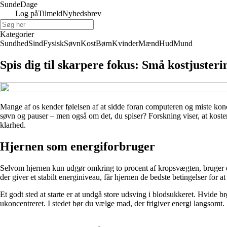
Sunde
Dage
Log på
Tilmeld
Nyhedsbrev
Kategorier
Sundhed
Sind
Fysisk
Søvn
Kost
Børn
Kvinder
Mænd
Hud
Mund
Spis dig til skarpere fokus: Små kostjusteri
Mange af os kender følelsen af at sidde foran computeren og miste konc
søvn og pauser – men også om det, du spiser? Forskning viser, at koste
klarhed.
Hjernen som energiforbruger
Selvom hjernen kun udgør omkring to procent af kropsvægten, bruger de
der giver et stabilt energiniveau, får hjernen de bedste betingelser for at
Et godt sted at starte er at undgå store udsving i blodsukkeret. Hvide b
ukoncentreret. I stedet bør du vælge mad, der frigiver energi langsomt.