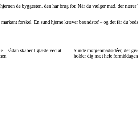
 hjernen de byggesten, den har brug for. Når du vælger mad, der nærer b
markant forskel. En sund hjerne kræver brændstof – og det får du bedst f
e – sådan skaber I glæde ved at
Sunde morgenmadsidéer, der give
men
holder dig mæt hele formiddagen