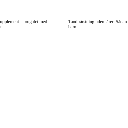
upplement – brug det med
Tandbørstning uden tårer: Sådan 
en
barn