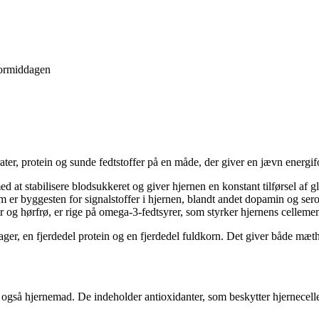
formiddagen
er, protein og sunde fedtstoffer på en måde, der giver en jævn energif
 at stabilisere blodsukkeret og giver hjernen en konstant tilførsel af g
 er byggesten for signalstoffer i hjernen, blandt andet dopamin og ser
r og hørfrø, er rige på omega-3-fedtsyrer, som styrker hjernens celle
sager, en fjerdedel protein og en fjerdedel fuldkorn. Det giver både mæth
 også hjernemad. De indeholder antioxidanter, som beskytter hjernecelle