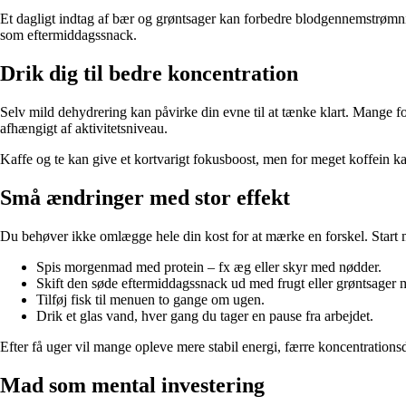
Et dagligt indtag af bær og grøntsager kan forbedre blodgennemstrømni
som eftermiddagssnack.
Drik dig til bedre koncentration
Selv mild dehydrering kan påvirke din evne til at tænke klart. Mange f
afhængigt af aktivitetsniveau.
Kaffe og te kan give et kortvarigt fokusboost, men for meget koffein kan
Små ændringer med stor effekt
Du behøver ikke omlægge hele din kost for at mærke en forskel. Start 
Spis morgenmad med protein – fx æg eller skyr med nødder.
Skift den søde eftermiddagssnack ud med frugt eller grøntsage
Tilføj fisk til menuen to gange om ugen.
Drik et glas vand, hver gang du tager en pause fra arbejdet.
Efter få uger vil mange opleve mere stabil energi, færre koncentrations
Mad som mental investering