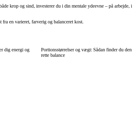
åde krop og sind, investerer du i din mentale ydeevne – på arbejde, i
ra en varieret, farverig og balanceret kost.
r dig energi og
Portionsstørrelser og vægt: Sådan finder du den
rette balance