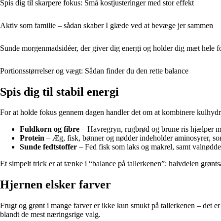
Spis dig til skarpere fokus: Små kostjusteringer med stor effekt
Aktiv som familie – sådan skaber I glæde ved at bevæge jer sammen
Sunde morgenmadsidéer, der giver dig energi og holder dig mæt hele 
Portionsstørrelser og vægt: Sådan finder du den rette balance
Spis dig til stabil energi
For at holde fokus gennem dagen handler det om at kombinere kulhydrat
Fuldkorn og fibre
– Havregryn, rugbrød og brune ris hjælper med
Protein
– Æg, fisk, bønner og nødder indeholder aminosyrer, som
Sunde fedtstoffer
– Fed fisk som laks og makrel, samt valnødde
Et simpelt trick er at tænke i “balance på tallerkenen”: halvdelen grønt
Hjernen elsker farver
Frugt og grønt i mange farver er ikke kun smukt på tallerkenen – det er
blandt de mest næringsrige valg.