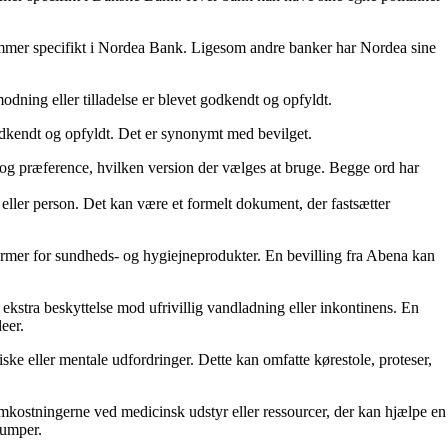
rekommer specifikt i Nordea Bank. Ligesom andre banker har Nordea sine
dning eller tilladelse er blevet godkendt og opfyldt.
 godkendt og opfyldt. Det er synonymt med bevilget.
ug og præference, hvilken version der vælges at bruge. Begge ord har
ekt eller person. Det kan være et formelt dokument, der fastsætter
former for sundheds- og hygiejneprodukter. En bevilling fra Abena kan
r ekstra beskyttelse mod ufrivillig vandladning eller inkontinens. En
eer.
ske eller mentale udfordringer. Dette kan omfatte kørestole, proteser,
e omkostningerne ved medicinsk udstyr eller ressourcer, der kan hjælpe en
pumper.