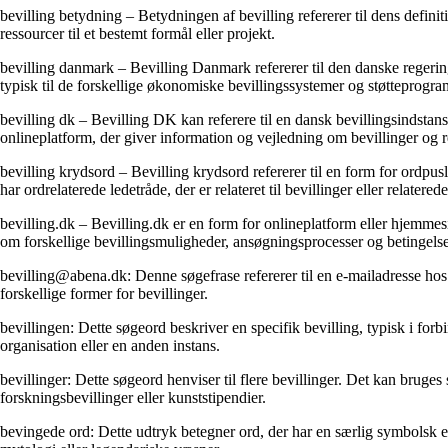
bevilling betydning – Betydningen af ​​bevilling refererer til dens defin
ressourcer til et bestemt formål eller projekt.
bevilling danmark – Bevilling Danmark refererer til den danske regering el
typisk til de forskellige økonomiske bevillingssystemer og støtteprogra
bevilling dk – Bevilling DK kan referere til en dansk bevillingsindstans,
onlineplatform, der giver information og vejledning om bevillinger og
bevilling krydsord – Bevilling krydsord refererer til en form for ordpusl
har ordrelaterede ledetråde, der er relateret til bevillinger eller relatered
bevilling.dk – Bevilling.dk er en form for onlineplatform eller hjemmes
om forskellige bevillingsmuligheder, ansøgningsprocesser og betingelse
bevilling@abena.dk: Denne søgefrase refererer til en e-mailadresse ho
forskellige former for bevillinger.
bevillingen: Dette søgeord beskriver en specifik bevilling, typisk i forb
organisation eller en anden instans.
bevillinger: Dette søgeord henviser til flere bevillinger. Det kan bruges 
forskningsbevillinger eller kunststipendier.
bevingede ord: Dette udtryk betegner ord, der har en særlig symbolsk el