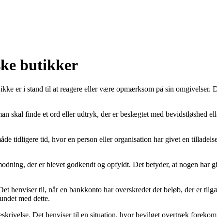
ske butikker
kke er i stand til at reagere eller være opmærksom på sin omgivelser. D
an skal finde et ord eller udtryk, der er beslægtet med bevidstløshed el
n måde tidligere tid, hvor en person eller organisation har givet en til
nmodning, der er blevet godkendt og opfyldt. Det betyder, at nogen har givet
t henviser til, når en bankkonto har overskredet det beløb, der er tilgæ
bundet med dette.
beskrivelse. Det henviser til en situation, hvor bevilget overtræk fore