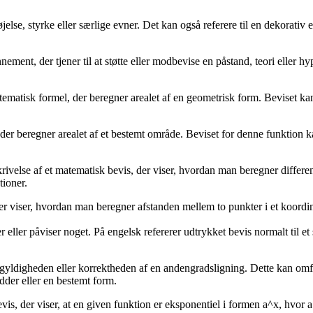
jelse, styrke eller særlige evner. Det kan også referere til en dekorativ e
nement, der tjener til at støtte eller modbevise en påstand, teori eller 
matematisk formel, der beregner arealet af en geometrisk form. Beviset k
 der beregner arealet af et bestemt område. Beviset for denne funktion 
krivelse af et matematisk bevis, der viser, hvordan man beregner differe
tioner.
 der viser, hvordan man beregner afstanden mellem to punkter i et koord
eller påviser noget. På engelsk refererer udtrykket bevis normalt til et
r gyldigheden eller korrektheden af en andengradsligning. Dette kan omfa
dder eller en bestemt form.
vis, der viser, at en given funktion er eksponentiel i formen a^x, hvor 