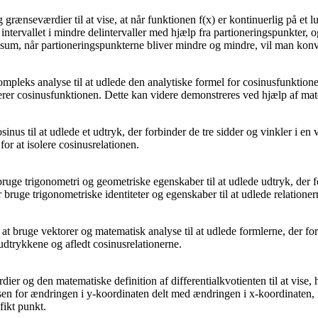
ænseværdier til at vise, at når funktionen f(x) er kontinuerlig på et lu
intervallet i mindre delintervaller med hjælp fra partioneringspunkter, 
ne sum, når partioneringspunkterne bliver mindre og mindre, vil man kon
kompleks analyse til at udlede den analytiske formel for cosinusfunkti
nterer cosinusfunktionen. Dette kan videre demonstreres ved hjælp af mat
nus til at udlede et udtryk, der forbinder de tre sidder og vinkler i en 
or at isolere cosinusrelationen.
 bruge trigonometri og geometriske egenskaber til at udlede udtryk, der 
er bruge trigonometriske identiteter og egenskaber til at udlede relation
t at bruge vektorer og matematisk analyse til at udlede formlerne, der fo
udtrykkene og afledt cosinusrelationerne.
dier og den matematiske definition af differentialkvotienten til at vise
nsen for ændringen i y-koordinaten delt med ændringen i x-koordinaten
fikt punkt.