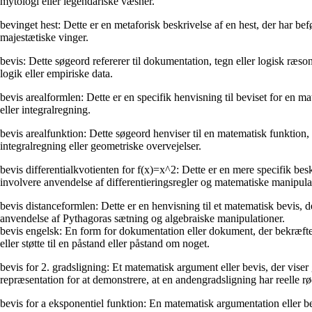
mytologi eller legendariske væsner.
bevinget hest: Dette er en metaforisk beskrivelse af en hest, der har befø
majestætiske vinger.
bevis: Dette søgeord refererer til dokumentation, tegn eller logisk ræson
logik eller empiriske data.
bevis arealformlen: Dette er en specifik henvisning til beviset for en 
eller integralregning.
bevis arealfunktion: Dette søgeord henviser til en matematisk funktion,
integralregning eller geometriske overvejelser.
bevis differentialkvotienten for f(x)=x^2: Dette er en mere specifik bes
involvere anvendelse af differentieringsregler og matematiske manipula
bevis distanceformlen: Dette er en henvisning til et matematisk bevis,
anvendelse af Pythagoras sætning og algebraiske manipulationer.
bevis engelsk: En form for dokumentation eller dokument, der bekræfter 
eller støtte til en påstand eller påstand om noget.
bevis for 2. gradsligning: Et matematisk argument eller bevis, der vise
repræsentation for at demonstrere, at en andengradsligning har reelle rø
bevis for a eksponentiel funktion: En matematisk argumentation eller be