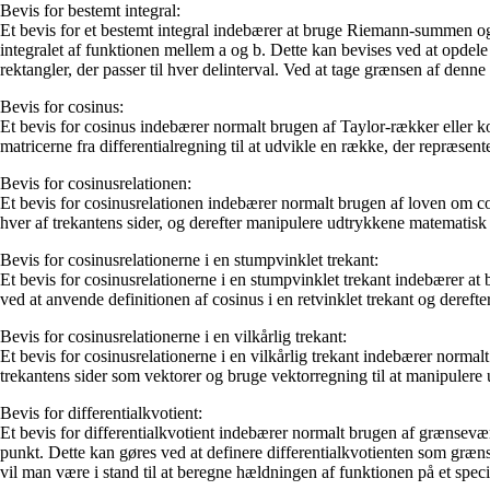
Bevis for bestemt integral:
Et bevis for et bestemt integral indebærer at bruge Riemann-summen og gr
integralet af funktionen mellem a og b. Dette kan bevises ved at opdele 
rektangler, der passer til hver delinterval. Ved at tage grænsen af den
Bevis for cosinus:
Et bevis for cosinus indebærer normalt brugen af Taylor-rækker eller 
matricerne fra differentialregning til at udvikle en række, der repræse
Bevis for cosinusrelationen:
Et bevis for cosinusrelationen indebærer normalt brugen af loven om cosi
hver af trekantens sider, og derefter manipulere udtrykkene matematisk f
Bevis for cosinusrelationerne i en stumpvinklet trekant:
Et bevis for cosinusrelationerne i en stumpvinklet trekant indebærer at
ved at anvende definitionen af cosinus i en retvinklet trekant og dereft
Bevis for cosinusrelationerne i en vilkårlig trekant:
Et bevis for cosinusrelationerne i en vilkårlig trekant indebærer normal
trekantens sider som vektorer og bruge vektorregning til at manipulere 
Bevis for differentialkvotient:
Et bevis for differentialkvotient indebærer normalt brugen af grænsevær
punkt. Dette kan gøres ved at definere differentialkvotienten som græ
vil man være i stand til at beregne hældningen af funktionen på et speci