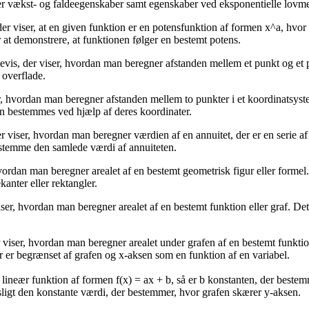
er vækst- og faldeegenskaber samt egenskaber ved eksponentielle lovme
der viser, at en given funktion er en potensfunktion af formen x^a, hvor
at demonstrere, at funktionen følger en bestemt potens.
evis, der viser, hvordan man beregner afstanden mellem et punkt og et 
 overflade.
er, hvordan man beregner afstanden mellem to punkter i et koordinatsys
an bestemmes ved hjælp af deres koordinater.
 viser, hvordan man beregner værdien af en annuitet, der er en serie af 
bestemme den samlede værdi af annuiteten.
vordan man beregner arealet af en bestemt geometrisk figur eller formel.
kanter eller rektangler.
iser, hvordan man beregner arealet af en bestemt funktion eller graf. D
r viser, hvordan man beregner arealet under grafen af en bestemt funkti
 er begrænset af grafen og x-aksen som en funktion af en variabel.
 en lineær funktion af formen f(x) = ax + b, så er b konstanten, der bes
bevisligt den konstante værdi, der bestemmer, hvor grafen skærer y-aksen.