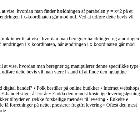
il at vise, hvordan man finder hældningen af parabelen y = x^2 på et
ndringen i x-koordinaten går mod nul. Ved at udføre dette bevis vil
ialfunktioner til at vise, hvordan man beregner hældningen og ændringen
med ændringen i x-koordinaten, når ændringen i x-koordinaten går mod
il at vise, hvordan man beregner og manipulerer denne specifikke type
dføre dette bevis vil man være i stand til at finde den nøjagtige
d digital handel?
•
Folk bestiller på online butikker
•
Internet webshops
•
E-handel stiger år for år
•
Endda den mindst kostelige leveringsløsning
kker tilbyder en række forskellige metoder til levering
•
Enkelte e-
e få forretninger på nettet præsterer fragtfri levering
•
Oftest den mest
ode