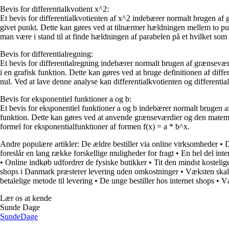
Bevis for differentialkvotient x^2:
Et bevis for differentialkvotienten af x^2 indebærer normalt brugen af 
givet punkt. Dette kan gøres ved at tilnærmer hældningen mellem to pu
man være i stand til at finde hældningen af parabelen på et hvilket som 
Bevis for differentialregning:
Et bevis for differentialregning indebærer normalt brugen af grænsevær
i en grafisk funktion. Dette kan gøres ved at bruge definitionen af di
nul. Ved at lave denne analyse kan differentialkvotienten og differenti
Bevis for eksponentiel funktioner a og b:
Et bevis for eksponentiel funktioner a og b indebærer normalt brugen 
funktion. Dette kan gøres ved at anvende grænseværdier og den matematis
formel for eksponentialfunktioner af formen f(x) = a * b^x.
Andre populære artikler:
De ældre bestiller via online virksomheder
•
D
foreslår en lang række forskellige muligheder for fragt
•
En hel del int
•
Online indkøb udfordrer de fysiske butikker
•
Tit den mindst kosteli
shops i Danmark præsterer levering uden omkostninger
•
Væksten skal 
betalelige metode til levering
•
De unge bestiller hos internet shops
•
Væ
Lær os at kende
Sunde Dage
Sunde
Dage