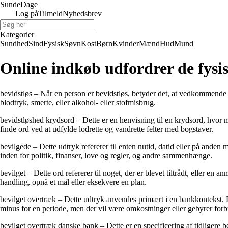
Sunde
Dage
Log på
Tilmeld
Nyhedsbrev
Kategorier
Sundhed
Sind
Fysisk
Søvn
Kost
Børn
Kvinder
Mænd
Hud
Mund
Online indkøb udfordrer de fysi
bevidstløs – Når en person er bevidstløs, betyder det, at vedkommende i
blodtryk, smerte, eller alkohol- eller stofmisbrug.
bevidstløshed krydsord – Dette er en henvisning til en krydsord, hvor m
finde ord ved at udfylde lodrette og vandrette felter med bogstaver.
bevilgede – Dette udtryk refererer til enten nutid, datid eller på ande
inden for politik, finanser, love og regler, og andre sammenhænge.
bevilget – Dette ord refererer til noget, der er blevet tiltrådt, eller en a
handling, opnå et mål eller eksekvere en plan.
bevilget overtræk – Dette udtryk anvendes primært i en bankkontekst. De
minus for en periode, men der vil være omkostninger eller gebyrer for
bevilget overtræk danske bank – Dette er en specificering af tidligere 