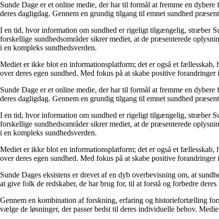
Sunde Dage er et online medie, der har til formål at fremme en dybere f
deres dagligdag. Gennem en grundig tilgang til emnet sundhed præsentere
I en tid, hvor information om sundhed er rigeligt tilgængelig, stræber S
forskellige sundhedsområder sikrer mediet, at de præsenterede oplysninge
i en kompleks sundhedsverden.
Mediet er ikke blot en informationsplatform; det er også et fællesskab,
over deres egen sundhed. Med fokus på at skabe positive forandringer i
Sunde Dage er et online medie, der har til formål at fremme en dybere f
deres dagligdag. Gennem en grundig tilgang til emnet sundhed præsentere
I en tid, hvor information om sundhed er rigeligt tilgængelig, stræber S
forskellige sundhedsområder sikrer mediet, at de præsenterede oplysninge
i en kompleks sundhedsverden.
Mediet er ikke blot en informationsplatform; det er også et fællesskab,
over deres egen sundhed. Med fokus på at skabe positive forandringer i
Sunde Dages eksistens er drevet af en dyb overbevisning om, at sundhe
at give folk de redskaber, de har brug for, til at forstå og forbedre der
Gennem en kombination af forskning, erfaring og historiefortælling fo
vælge de løsninger, der passer bedst til deres individuelle behov. Medie