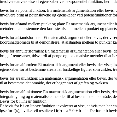
involvere anvendelse af egenskaber ved eksponentiel funktion, herund
bevis for a i potensfunktion: En matematisk argumentation eller bevis, 
involvere brug af potenslovene og egenskaber ved potensfunktioner for 
bevis for afstand mellem punkt og plan: Et matematisk argument eller b
metoder til at bestemme den korteste afstand mellem punktet og planets
bevis for afstandsformlen: Et matematisk argument eller bevis, der vis
koordinatgeometri til at demonstrere, at afstanden mellem to punkter k
bevis for annuitetsformlen: En matematisk argumentation eller bevis, der
brug af rentesatser, tidsværdi af penge og matematiske metoder til at 
bevis for arealformlen: Et matematisk argument eller bevis, der viser, h
egenskaber for at bestemme arealet af forskellige figurer som cirkler, tre
bevis for arealfunktion: En matematisk argumentation eller bevis, der v
til at bestemme det område, der er begrænset af grafen og x-aksen.
bevis for arealfunktionen: En matematisk argumentation eller bevis, de
integralregning og matematiske metoder til at bestemme det område, der
Bevis for b i lineær funktion:
Et bevis for b i en lineær funktion involverer at vise, at hvis man har
løse for f(x), hvilket vil resultere i f(0) = a * 0 + b = b. Derfor er b 