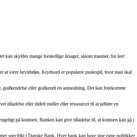
et kan skyldes mange forskellige årsager, såsom traumer, for lavt
ler at være bevidstløs. Krydsord er populære puslespil, hvor man skal
ladelse, godkendelse eller godkendt en anmodning. Det kan forekomme
 tilladelse eller tildelt midler eller ressourcer til at udføre en
ngeligt på kontoen. Banken kan give tilladelse til, at kontoen kan gå i
kommer specifikt i Danske Bank. Hver bank kan have sine egne politikker