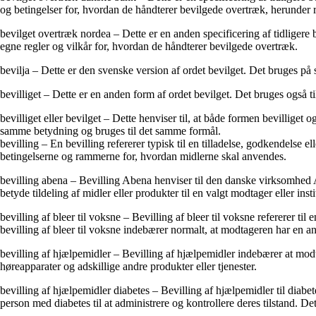
og betingelser for, hvordan de håndterer bevilgede overtræk, herunder r
bevilget overtræk nordea – Dette er en anden specificering af tidliger
egne regler og vilkår for, hvordan de håndterer bevilgede overtræk.
bevilja – Dette er den svenske version af ordet bevilget. Det bruges på
bevilliget – Dette er en anden form af ordet bevilget. Det bruges også t
bevilliget eller bevilget – Dette henviser til, at både formen bevillig
samme betydning og bruges til det samme formål.
bevilling – En bevilling refererer typisk til en tilladelse, godkendelse e
betingelserne og rammerne for, hvordan midlerne skal anvendes.
bevilling abena – Bevilling Abena henviser til den danske virksomhed Ab
betyde tildeling af midler eller produkter til en valgt modtager eller insti
bevilling af bleer til voksne – Bevilling af bleer til voksne refererer t
bevilling af bleer til voksne indebærer normalt, at modtageren har en an
bevilling af hjælpemidler – Bevilling af hjælpemidler indebærer at modta
høreapparater og adskillige andre produkter eller tjenester.
bevilling af hjælpemidler diabetes – Bevilling af hjælpemidler til diabe
person med diabetes til at administrere og kontrollere deres tilstand. 