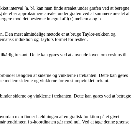
kket interval [a, b], kan man finde arealet under grafen ved at beregne
og derefter approksimere arealet under grafen ved at summere arealet af
vergere mod det bestemte integral af f(x) mellem a og b.
onen. Den mest almindelige metode er at bruge Taylor-rækken og
ematisk induktion og Taylors formel for restled.
vilkårlig trekant. Dette kan gøres ved at anvende loven om cosinus til
forbinder længden af siderne og vinklerne i trekanten. Dette kan gøres
erne mellem siderne og vinklerne for en stumpvinklet trekant.
rbinder siderne og vinklerne i trekanten. Dette kan gøres ved at betragte
, hvordan man finder hældningen af en grafisk funktion på et givet
, når ændringen i x-koordinaten går mod nul. Ved at tage denne grænse