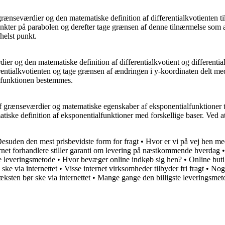
grænseværdier og den matematiske definition af differentialkvotienten t
nkter på parabolen og derefter tage grænsen af denne tilnærmelse som æ
helst punkt.
dier og den matematiske definition af differentialkvotient og different
fferentialkvotienten og tage grænsen af ændringen i y-koordinaten delt 
alfunktionen bestemmes.
af grænseværdier og matematiske egenskaber af eksponentialfunktioner t
ke definition af eksponentialfunktioner med forskellige baser. Ved at u
esuden den mest prisbevidste form for fragt
•
Hvor er vi på vej hen me
ernet forhandlere stiller garanti om levering på næstkommende hverdag
ge leveringsmetode
•
Hvor bevæger online indkøb sig hen?
•
Online buti
ske via internettet
•
Visse internet virksomheder tilbyder fri fragt
•
Nogl
ksten bør ske via internettet
•
Mange gange den billigste leveringsmet