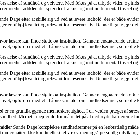
orståelse af sundhed og velvære. Med fokus på at tilbyde viden og indsig
r mediet artikler, der spænder fra kost og motion til mental trivsel og 
unde Dage efter at skille sig ud ved at levere indhold, der er både evide
r er af høj kvalitet og relevant for læsernes liv. Denne tilgang gør det
 hvor læsere kan finde støtte og inspiration. Gennem engagerende artikle
 livet, opfordrer mediet til åbne samtaler om sundhedsemner, som ofte 
orståelse af sundhed og velvære. Med fokus på at tilbyde viden og indsig
r mediet artikler, der spænder fra kost og motion til mental trivsel og 
unde Dage efter at skille sig ud ved at levere indhold, der er både evide
r er af høj kvalitet og relevant for læsernes liv. Denne tilgang gør det
 hvor læsere kan finde støtte og inspiration. Gennem engagerende artikle
 livet, opfordrer mediet til åbne samtaler om sundhedsemner, som ofte 
d er en grundlæggende menneskerettighed. I en verden præget af stress
es sundhed. Mediet arbejder derfor målrettet på at nedbryde barriererne f
rmidler Sunde Dage komplekse sundhedsemner på en letforståelig måde. D
t understøtter ikke kun intellektuel vækst men også personlig udvikling.