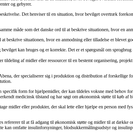
enter og gebyrer.
e beskrivelse. Det henviser til en situation, hvor bevilget overtræk fo
 samme måde som det danske ord til at beskrive situationen, hvor en anmo
il at beskrive situationen, hvor en anmodning eller tilladelse er blevet
et og bevilget kan bruges og er korrekte. Det er et spørgsmål om sprogbr
ller tildeling af midler eller ressourcer til en bestemt organisering, proj
ena, der specialiserer sig i produktion og distribution af forskellige 
tution.
il en specifik form for hjælpemidler, der kan tildeles voksne med behov fo
erkendt medicinsk tilstand og har søgt om økonomisk støtte til køb af bl
ge midler eller produkter, der skal lette eller hjælpe en person med fysi
tes refererer til at få adgang til økonomisk støtte og midler til at dækk
Dette kan omfatte insulinforsyninger, blodsukkermålingsudstyr og insulin