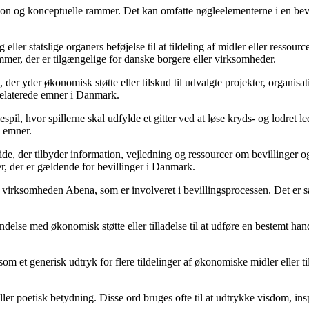
ition og konceptuelle rammer. Det kan omfatte nøgleelementerne i en bevil
ler statslige organers beføjelse til at tildeling af midler eller ressource
mmer, der er tilgængelige for danske borgere eller virksomheder.
 der yder økonomisk støtte eller tilskud til udvalgte projekter, organisat
 relaterede emner i Danmark.
espil, hvor spillerne skal udfylde et gitter ved at løse kryds- og lodret 
e emner.
ide, der tilbyder information, vejledning og ressourcer om bevillinger 
r, der er gældende for bevillinger i Danmark.
s virksomheden Abena, som er involveret i bevillingsprocessen. Det er
indelse med økonomisk støtte eller tilladelse til at udføre en bestemt han
som et generisk udtryk for flere tildelinger af økonomiske midler eller til
ler poetisk betydning. Disse ord bruges ofte til at udtrykke visdom, in