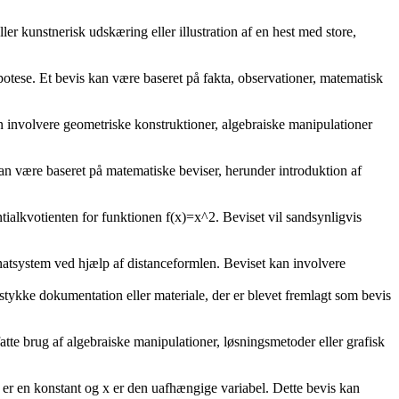
ller kunstnerisk udskæring eller illustration af en hest med store,
hypotese. Et bevis kan være baseret på fakta, observationer, matematisk
an involvere geometriske konstruktioner, algebraiske manipulationer
kan være baseret på matematiske beviser, herunder introduktion af
ntialkvotienten for funktionen f(x)=x^2. Beviset vil sandsynligvis
inatsystem ved hjælp af distanceformlen. Beviset kan involvere
 stykke dokumentation eller materiale, der er blevet fremlagt som bevis
tte brug af algebraiske manipulationer, løsningsmetoder eller grafisk
a er en konstant og x er den uafhængige variabel. Dette bevis kan