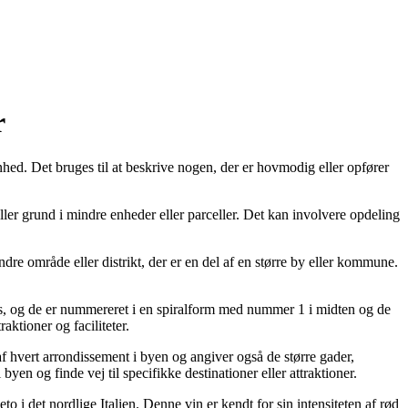
r
enhed. Det bruges til at beskrive nogen, der er hovmodig eller opfører
ller grund i mindre enheder eller parceller. Det kan involvere opdeling
dre område eller distrikt, der er en del af en større by eller kommune.
Paris, og de er nummereret i en spiralform med nummer 1 i midten og de
ktioner og faciliteter.
af hvert arrondissement i byen og angiver også de større gader,
yen og finde vej til specifikke destinationer eller attraktioner.
o i det nordlige Italien. Denne vin er kendt for sin intensiteten af rød