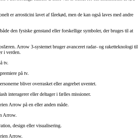
tionelt er arrosticini lavet af fårekød, men de kan også laves med andre
 både den fysiske genstand eller forskellige symboler, der bruges til at
tmosfæren. Arrow 3-systemet bruger avanceret radar- og raketteknologi til
r i verden.
å tv.
 premiere på tv.
rsonerne bliver overrasket eller angrebet uventet.
h interagerer eller deltager i fælles missioner.
-serien Arrow på en eller anden måde.
en Arrow.
ration, design eller visualisering.
erien Arrow.