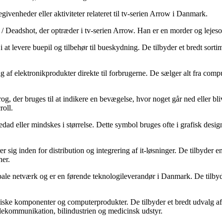
venheder eller aktiviteter relateret til tv-serien Arrow i Danmark.
 Deadshot, der optræder i tv-serien Arrow. Han er en morder og lejesol
t levere buepil og tilbehør til bueskydning. De tilbyder et bredt sortim
g af elektronikprodukter direkte til forbrugerne. De sælger alt fra compu
 der bruges til at indikere en bevægelse, hvor noget går ned eller bli
roll.
d eller mindskes i størrelse. Dette symbol bruges ofte i grafisk design
 sig inden for distribution og integrering af it-løsninger. De tilbyder 
her.
 netværk og er en førende teknologileverandør i Danmark. De tilbyder
oniske komponenter og computerprodukter. De tilbyder et bredt udvalg af
elekommunikation, bilindustrien og medicinsk udstyr.