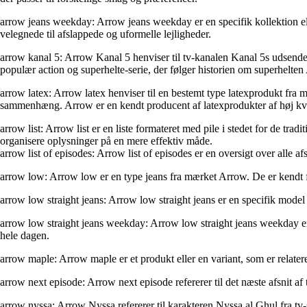
arrow jeans weekday: Arrow jeans weekday er en specifik kollektion elle
velegnede til afslappede og uformelle lejligheder.
arrow kanal 5: Arrow Kanal 5 henviser til tv-kanalen Kanal 5s udsendels
populær action og superhelte-serie, der følger historien om superhelte
arrow latex: Arrow latex henviser til en bestemt type latexprodukt fra 
sammenhæng. Arrow er en kendt producent af latexprodukter af høj kva
arrow list: Arrow list er en liste formateret med pile i stedet for de tr
organisere oplysninger på en mere effektiv måde.
arrow list of episodes: Arrow list of episodes er en oversigt over alle af
arrow low: Arrow low er en type jeans fra mærket Arrow. De er kendt f
arrow low straight jeans: Arrow low straight jeans er en specifik model 
arrow low straight jeans weekday: Arrow low straight jeans weekday er e
hele dagen.
arrow maple: Arrow maple er et produkt eller en variant, som er relate
arrow next episode: Arrow next episode refererer til det næste afsnit a
arrow nyssa: Arrow Nyssa refererer til karakteren Nyssa al Ghul fra tv-se