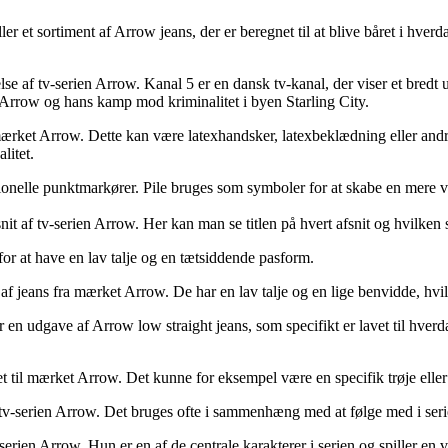
r et sortiment af Arrow jeans, der er beregnet til at blive båret i hver
e af tv-serien Arrow. Kanal 5 er en dansk tv-kanal, der viser et bredt 
n Arrow og hans kamp mod kriminalitet i byen Starling City.
mærket Arrow. Dette kan være latexhandsker, latexbeklædning eller andre 
litet.
aditionelle punktmarkører. Pile bruges som symboler for at skabe en mere v
snit af tv-serien Arrow. Her kan man se titlen på hvert afsnit og hvilken 
or at have en lav talje og en tætsiddende pasform.
af jeans fra mærket Arrow. De har en lav talje og en lige benvidde, hvilk
n udgave af Arrow low straight jeans, som specifikt er lavet til hverda
ret til mærket Arrow. Det kunne for eksempel være en specifik trøje el
f tv-serien Arrow. Det bruges ofte i sammenhæng med at følge med i serie
rien Arrow. Hun er en af de centrale karakterer i serien og spiller en vig