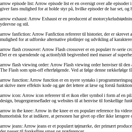
arrow episode list: Arrow episode list er en oversigt over alle episod
giver fans mulighed for at holde styr på, hvilke episoder de har set, og 
arrow exhaust: Arrow Exhaust er en producent af motorcykeludstødnings
ydeevne og stil.
arrow fanfiction: Arrow Fanfiction refererer til historier, der er skrevet
mulighed for at udforske alternative plotlinjer og udvikling af karaktere
arrow flash crossover: Arrow Flash crossover er en populær tv-serie 
Det er en spændende og actionfyldt begivenhed med masser af superhelt
arrow flash viewing order: Arrow Flash viewing order henviser til den 
The Flash som spin-off efterfølgende. Ved at følge denne rækkefølge får
arrow function: Arrow function er en nyere syntaks i programmeringssp
at skrive mere effektiv kode og gør det lettere at læse og forstå funktion
arrow icon: Arrow icon refererer til et ikon eller symbol i form af en pi
design, brugergrænseflader og websites til at henvise til forskellige funk
arrow in the knee: Arrow in the knee er en populær reference fra videos
humoristisk for at indikere, at personen har givet op eller ikke længere de
arrow jeans: Arrow jeans er et populært tøjmærke, der primært producerer
der passer til forskellige smag og præferencer.