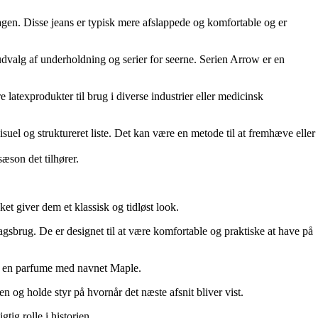
dagen. Disse jeans er typisk mere afslappede og komfortable og er
udvalg af underholdning og serier for seerne. Serien Arrow er en
latexprodukter til brug i diverse industrier eller medicinsk
isuel og struktureret liste. Det kan være en metode til at fremhæve eller
sæson det tilhører.
et giver dem et klassisk og tidløst look.
gsbrug. De er designet til at være komfortable og praktiske at have på
ler en parfume med navnet Maple.
n og holde styr på hvornår det næste afsnit bliver vist.
tig rolle i historien.