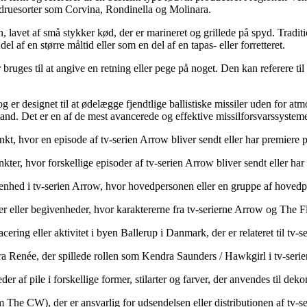
e druesorter som Corvina, Rondinella og Molinara.
nen, lavet af små stykker kød, der er marineret og grillede på spyd. Tradi
 af en større måltid eller som en del af en tapas- eller forretteret.
r bruges til at angive en retning eller pege på noget. Den kan referere til
og er designet til at ødelægge fjendtlige ballistiske missiler uden for a
tand. Det er en af de mest avancerede og effektive missilforsvarssysteme
unkt, hvor en episode af tv-serien Arrow bliver sendt eller har premiere p
nkter, hvor forskellige episoder af tv-serien Arrow bliver sendt eller har
enhed i tv-serien Arrow, hvor hovedpersonen eller en gruppe af hovedpe
 eller begivenheder, hvor karaktererne fra tv-serierne Arrow og The Flas
ering eller aktivitet i byen Ballerup i Danmark, der er relateret til tv
ra Renée, der spillede rollen som Kendra Saunders / Hawkgirl i tv-seri
leder af pile i forskellige former, stilarter og farver, der anvendes til deko
The CW), der er ansvarlig for udsendelsen eller distributionen af tv-s