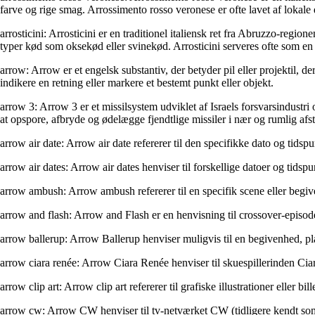
farve og rige smag. Arrossimento rosso veronese er ofte lavet af lokal
arrosticini: Arrosticini er en traditionel italiensk ret fra Abruzzo-regio
typer kød som oksekød eller svinekød. Arrosticini serveres ofte som en del
arrow: Arrow er et engelsk substantiv, der betyder pil eller projektil, de
indikere en retning eller markere et bestemt punkt eller objekt.
arrow 3: Arrow 3 er et missilsystem udviklet af Israels forsvarsindustri 
at opspore, afbryde og ødelægge fjendtlige missiler i nær og rumlig afs
arrow air date: Arrow air date refererer til den specifikke dato og tidsp
arrow air dates: Arrow air dates henviser til forskellige datoer og tidspu
arrow ambush: Arrow ambush refererer til en specifik scene eller begiv
arrow and flash: Arrow and Flash er en henvisning til crossover-episoder
arrow ballerup: Arrow Ballerup henviser muligvis til en begivenhed, plac
arrow ciara renée: Arrow Ciara Renée henviser til skuespillerinden Cia
arrow clip art: Arrow clip art refererer til grafiske illustrationer eller bil
arrow cw: Arrow CW henviser til tv-netværket CW (tidligere kendt som 