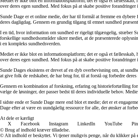
Mediet er ikke blot en informationsplatform; det er også et fællesskab,
over deres egen sundhed. Med fokus på at skabe positive forandringer i
Sunde Dage er et online medie, der har til formål at fremme en dybere f
deres dagligdag. Gennem en grundig tilgang til emnet sundhed præsentere
I en tid, hvor information om sundhed er rigeligt tilgængelig, stræber S
forskellige sundhedsområder sikrer mediet, at de præsenterede oplysninge
i en kompleks sundhedsverden.
Mediet er ikke blot en informationsplatform; det er også et fællesskab,
over deres egen sundhed. Med fokus på at skabe positive forandringer i
Sunde Dages eksistens er drevet af en dyb overbevisning om, at sundhe
at give folk de redskaber, de har brug for, til at forstå og forbedre der
Gennem en kombination af forskning, erfaring og historiefortælling fo
vælge de løsninger, der passer bedst til deres individuelle behov. Medie
I sidste ende er Sunde Dage mere end blot et medie; det er et engageme
Dage efter at være en uundgåelig ressource for alle, der ønsker at for
At dele er kærligt
X
Facebook
Instagram
LinkedIn
YouTube
Pin
© Brug af indhold kræver tilladelse.
© Alt indhold er beskyttet. Vi tjener muligvis penge, når du klikker på e