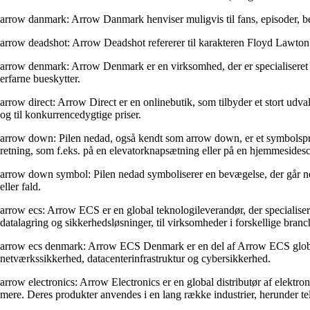
arrow danmark: Arrow Danmark henviser muligvis til fans, episoder, begi
arrow deadshot: Arrow Deadshot refererer til karakteren Floyd Lawton /
arrow denmark: Arrow Denmark er en virksomhed, der er specialiseret i a
erfarne bueskytter.
arrow direct: Arrow Direct er en onlinebutik, som tilbyder et stort udval
og til konkurrencedygtige priser.
arrow down: Pilen nedad, også kendt som arrow down, er et symbolsprog,
retning, som f.eks. på en elevatorknapsætning eller på en hjemmesidesc
arrow down symbol: Pilen nedad symboliserer en bevægelse, der går neda
eller fald.
arrow ecs: Arrow ECS er en global teknologileverandør, der specialiserer
datalagring og sikkerhedsløsninger, til virksomheder i forskellige branc
arrow ecs denmark: Arrow ECS Denmark er en del af Arrow ECS globale
netværkssikkerhed, datacenterinfrastruktur og cybersikkerhed.
arrow electronics: Arrow Electronics er en global distributør af elektr
mere. Deres produkter anvendes i en lang række industrier, herunder t