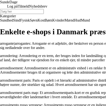
Sunde
Dage
Log på
Tilmeld
Nyhedsbrev
Kategorier
Sundhed
Sind
Fysisk
Søvn
Kost
Børn
Kvinder
Mænd
Hud
Mund
Enkelte e-shops i Danmark præs
arrogante|arrogantes: Arrogante er et adjektiv, der beskriver en person 
sig nedladende over for andre.
arrondering: Arrondering er en term, der bruges inden for landmåling og
af land, der tidligere var ejendom for en enkelt ejer, til mindre parceller
arrondissement: Arrondissement er en administrativ enhed i en række fra
Arrondissementer bruges til at organisere og lette den administrative st
arrondissement paris: Paris er opdelt i et hierarki af administrative dis
højere numre, der strækker sig udad. Hvert arrondissement har sin egen u
arrondissement paris map: Et arrondissementparis-kort er en grafisk rep
seværdigheder eller landemærker i hvert område. Et arrondissementparis-ko
arrossimento rosso veronese: Arrossimento rosso veronese er en italiensk