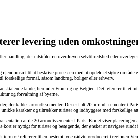
terer levering uden omkostninge
eller handling, der udstråler en overdreven selvtilfredshed eller overleg
 ejendomsret til at beskrive processen med at opdele et større område e
 til forskellige formål, såsom landbrug, boliger eller erhverv.
nsktalende lande, herunder Frankrig og Belgien. Det refererer til et min
ruktur og forvaltning af byerne.
trikter, der kaldes arrondissementer. Der er i alt 20 arrondissementer i 
nikke karakter og tiltrækker turister og indbyggere med forskellige attra
ræsentation af de 20 arrondissementer i Paris. Kortet viser placeringen 
rt er nyttigt for turister og besøgende, der ønsker at navigere rundt i b
 term og refererer til en bestemt type rødvin produceret i regionen Venet