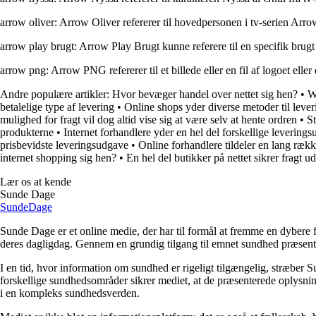
arrow oliver: Arrow Oliver refererer til hovedpersonen i tv-serien Arr
arrow play brugt: Arrow Play Brugt kunne referere til en specifik brugt 
arrow png: Arrow PNG refererer til et billede eller en fil af logoet eller 
Andre populære artikler:
Hvor bevæger handel over nettet sig hen?
•
W
betalelige type af levering
•
Online shops yder diverse metoder til lever
mulighed for fragt vil dog altid vise sig at være selv at hente ordren
•
St
produkterne
•
Internet forhandlere yder en hel del forskellige levering
prisbevidste leveringsudgave
•
Online forhandlere tildeler en lang rækk
internet shopping sig hen?
•
En hel del butikker på nettet sikrer fragt 
Lær os at kende
Sunde Dage
Sunde
Dage
Sunde Dage er et online medie, der har til formål at fremme en dybere f
deres dagligdag. Gennem en grundig tilgang til emnet sundhed præsentere
I en tid, hvor information om sundhed er rigeligt tilgængelig, stræber S
forskellige sundhedsområder sikrer mediet, at de præsenterede oplysninge
i en kompleks sundhedsverden.