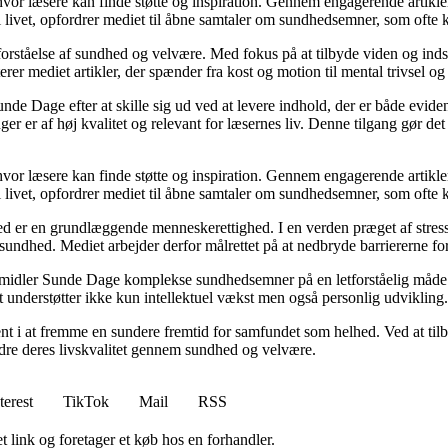
 hvor læsere kan finde støtte og inspiration. Gennem engagerende artikle
 livet, opfordrer mediet til åbne samtaler om sundhedsemner, som ofte 
orståelse af sundhed og velvære. Med fokus på at tilbyde viden og indsig
r mediet artikler, der spænder fra kost og motion til mental trivsel og 
unde Dage efter at skille sig ud ved at levere indhold, der er både evide
r er af høj kvalitet og relevant for læsernes liv. Denne tilgang gør det
 hvor læsere kan finde støtte og inspiration. Gennem engagerende artikle
 livet, opfordrer mediet til åbne samtaler om sundhedsemner, som ofte 
d er en grundlæggende menneskerettighed. I en verden præget af stress
es sundhed. Mediet arbejder derfor målrettet på at nedbryde barriererne f
rmidler Sunde Dage komplekse sundhedsemner på en letforståelig måde. D
t understøtter ikke kun intellektuel vækst men også personlig udvikling.
nt i at fremme en sundere fremtid for samfundet som helhed. Ved at tilb
bedre deres livskvalitet gennem sundhed og velvære.
terest
TikTok
Mail
RSS
t link og foretager et køb hos en forhandler.