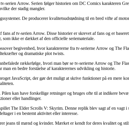
er i tv-serien Arrow. Serien følger historien om DC Comics karakteren G
hvilke der stadig mangler.
systemer. De producerer kvalitetsudstødning til en bred vifte af moto
 af fans af tv-serien Arrow. Disse historier er skrevet af fans og er baser
r, som ikke er dækket af den officielle seriemateriale.
crossover begivenhed, hvor karaktererne fra tv-serierne Arrow og The 
ekræfter og dramatiske plot twists.
anbefalede rækkefølge, hvori man bør se tv-serierne Arrow og The Flash.
 man en bedre forståelse af karakterernes udvikling og historie.
roget JavaScript, der gør det muligt at skrive funktioner på en mere k
aliteten.
l. Pilen kan have forskellige retninger og bruges ofte til at indikere bev
tioner eller handlinger.
pillet The Elder Scrolls V: Skyrim. Denne replik blev sagt af en vagt i 
ltager i en bestemt aktivitet eller interesse.
 jeans til mænd og kvinder. Mærket er kendt for deres kvalitet og stilfu