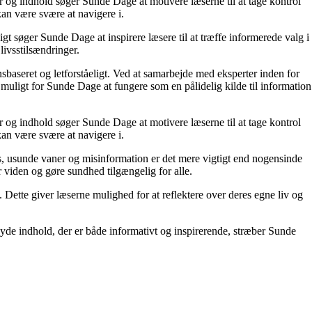
r og indhold søger Sunde Dage at motivere læserne til at tage kontrol
kan være svære at navigere i.
t søger Sunde Dage at inspirere læsere til at træffe informerede valg i
livsstilsændringer.
nsbaseret og letforståeligt. Ved at samarbejde med eksperter inden for
 muligt for Sunde Dage at fungere som en pålidelig kilde til information
r og indhold søger Sunde Dage at motivere læserne til at tage kontrol
kan være svære at navigere i.
, usunde vaner og misinformation er det mere vigtigt end nogensinde
or viden og gøre sundhed tilgængelig for alle.
ette giver læserne mulighed for at reflektere over deres egne liv og
yde indhold, der er både informativt og inspirerende, stræber Sunde