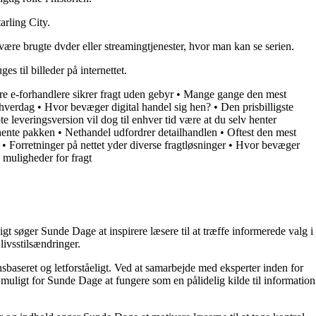
arling City.
 være brugte dvder eller streamingtjenester, hvor man kan se serien.
es til billeder på internettet.
re e-forhandlere sikrer fragt uden gebyr
•
Mange gange den mest
 hverdag
•
Hvor bevæger digital handel sig hen?
•
Den prisbilligste
e leveringsversion vil dog til enhver tid være at du selv henter
 hente pakken
•
Nethandel udfordrer detailhandlen
•
Oftest den mest
•
Forretninger på nettet yder diverse fragtløsninger
•
Hvor bevæger
 muligheder for fragt
t søger Sunde Dage at inspirere læsere til at træffe informerede valg i
livsstilsændringer.
nsbaseret og letforståeligt. Ved at samarbejde med eksperter inden for
 muligt for Sunde Dage at fungere som en pålidelig kilde til information