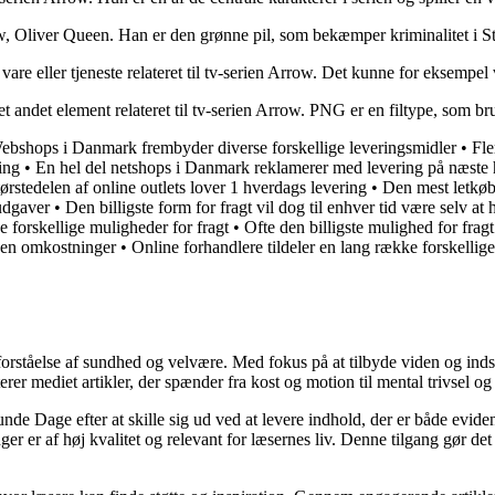
ow, Oliver Queen. Han er den grønne pil, som bekæmper kriminalitet i St
vare eller tjeneste relateret til tv-serien Arrow. Det kunne for eksempel
et andet element relateret til tv-serien Arrow. PNG er en filtype, som brug
ebshops i Danmark frembyder diverse forskellige leveringsmidler
•
Fle
ing
•
En hel del netshops i Danmark reklamerer med levering på næste
ørstedelen af online outlets lover 1 hverdags levering
•
Den mest letkøbt
sudgaver
•
Den billigste form for fragt vil dog til enhver tid være selv at
e forskellige muligheder for fragt
•
Ofte den billigste mulighed for fragt
uden omkostninger
•
Online forhandlere tildeler en lang række forskellige
orståelse af sundhed og velvære. Med fokus på at tilbyde viden og indsig
r mediet artikler, der spænder fra kost og motion til mental trivsel og 
unde Dage efter at skille sig ud ved at levere indhold, der er både evide
r er af høj kvalitet og relevant for læsernes liv. Denne tilgang gør det