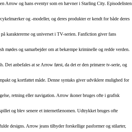
reen Arrow og hans eventyr som en hævner i Starling City. Episodelisten
rcykelmærker og -modeller, og deres produkter er kendt for både deres
et på karaktererne og universet i TV-serien. Fanfiction giver fans
Flash mødes og samarbejder om at bekæmpe kriminelle og redde verden.
 Det anbefales at se Arrow først, da det er den primære tv-serie, og
ompakt og kortfattet måde. Denne syntaks giver udviklere mulighed for
ægelse, retning eller navigation. Arrow ikoner bruges ofte i grafisk
spillet og blev senere et internetfænomen. Udtrykket bruges ofte
lde designs. Arrow jeans tilbyder forskellige pasformer og stilarter,