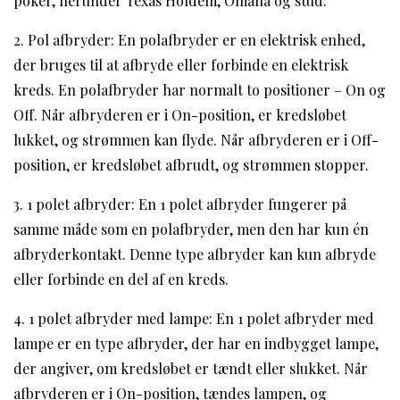
poker, herunder Texas Holdem, Omaha og stud.
2. Pol afbryder: En polafbryder er en elektrisk enhed,
der bruges til at afbryde eller forbinde en elektrisk
kreds. En polafbryder har normalt to positioner – On og
Off. Når afbryderen er i On-position, er kredsløbet
lukket, og strømmen kan flyde. Når afbryderen er i Off-
position, er kredsløbet afbrudt, og strømmen stopper.
3. 1 polet afbryder: En 1 polet afbryder fungerer på
samme måde som en polafbryder, men den har kun én
afbryderkontakt. Denne type afbryder kan kun afbryde
eller forbinde en del af en kreds.
4. 1 polet afbryder med lampe: En 1 polet afbryder med
lampe er en type afbryder, der har en indbygget lampe,
der angiver, om kredsløbet er tændt eller slukket. Når
afbryderen er i On-position, tændes lampen, og