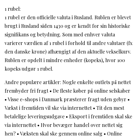
1 rubel:
1 rubel er den officielle valuta i Rusland. Rublen er blevet
brugt i Rusland siden 1430 og er kendt for sin historiske
signifikans og betydning. Som med enhver valuta
varierer værdien af 1 rubel i forhold til andre valutaer (fx
den danske krone) afhængigt af den aktuelle vekselkurv.
Rublen er opdelt i mindre enheder (kopeks), hvor 100
kopeks udgør 1 rubel.
Andre populære artikler:
Nogle enkelte outlets på nettet
frembyder fri fragt
•
De fleste køber på online selskaber
•
Visse e-shops i Danmark præsterer fragt uden gebyr
•
Vækst i fremtiden vil ske via internettet
•
Tit den mest
betalelige leveringsudgave
•
Eksport i fremtiden skal ske
via internettet
•
Hvor bevæger handel over nettet sig
hen?
•
Væksten skal ske gennem online salg
•
Online