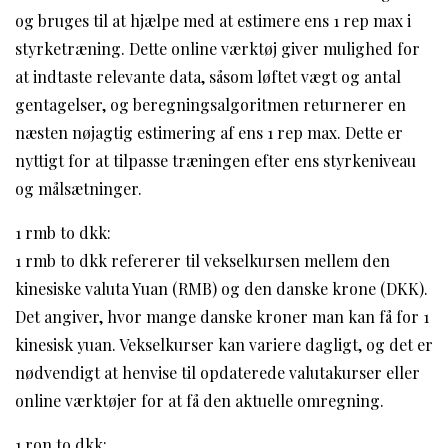
og bruges til at hjælpe med at estimere ens 1 rep max i
styrketræning. Dette online værktøj giver mulighed for
at indtaste relevante data, såsom løftet vægt og antal
gentagelser, og beregningsalgoritmen returnerer en
næsten nøjagtig estimering af ens 1 rep max. Dette er
nyttigt for at tilpasse træningen efter ens styrkeniveau
og målsætninger.
1 rmb to dkk:
1 rmb to dkk refererer til vekselkursen mellem den
kinesiske valuta Yuan (RMB) og den danske krone (DKK).
Det angiver, hvor mange danske kroner man kan få for 1
kinesisk yuan. Vekselkurser kan variere dagligt, og det er
nødvendigt at henvise til opdaterede valutakurser eller
online værktøjer for at få den aktuelle omregning.
1 ron to dkk: