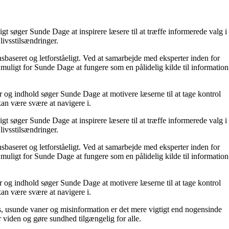
t søger Sunde Dage at inspirere læsere til at træffe informerede valg i
livsstilsændringer.
nsbaseret og letforståeligt. Ved at samarbejde med eksperter inden for
 muligt for Sunde Dage at fungere som en pålidelig kilde til information
r og indhold søger Sunde Dage at motivere læserne til at tage kontrol
kan være svære at navigere i.
t søger Sunde Dage at inspirere læsere til at træffe informerede valg i
livsstilsændringer.
nsbaseret og letforståeligt. Ved at samarbejde med eksperter inden for
 muligt for Sunde Dage at fungere som en pålidelig kilde til information
r og indhold søger Sunde Dage at motivere læserne til at tage kontrol
kan være svære at navigere i.
, usunde vaner og misinformation er det mere vigtigt end nogensinde
or viden og gøre sundhed tilgængelig for alle.