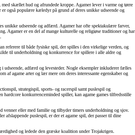
e, med skællet hud og afrundede kroppe. Agamer lever i varme og tørre
er er også populære kæledyr på grund af deres unikke udseende og
eres unikke udseende og adfærd. Agamer har ofte spektakulære farver,
ng. Agamer er en del af mange kulturelle og religiøse traditioner og har
.
referere til både fysiske spil, der spilles i den virkelige verden, og
ilde til underholdning og konkurrence for spillere i alle aldre og
 sig i udseende, adfærd og levesteder. Nogle eksempler inkluderer fælles
gdom af agame arter og lær mere om deres interessante egenskaber og
nspil, strategispil, sports- og racerspil samt puslespil og
 en hardcore konkurrenceminded spiller, kan agame games tilfredsstille
 med venner eller med familie og tilbyder timers underholdning og sjov.
r afslappende puslespil, er der et agame spil, der passer til dine
ærdighed og ledede den græske koalition under Trojakrigen.