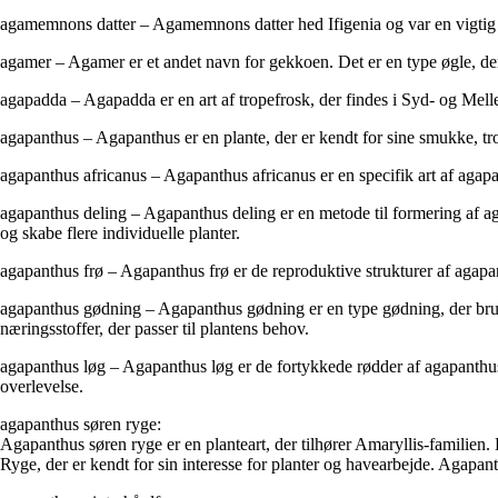
agamemnons datter – Agamemnons datter hed Ifigenia og var en vigtig figu
agamer – Agamer er et andet navn for gekkoen. Det er en type øgle, der 
agapadda – Agapadda er en art af tropefrosk, der findes i Syd- og Mell
agapanthus – Agapanthus er en plante, der er kendt for sine smukke, t
agapanthus africanus – Agapanthus africanus er en specifik art af aga
agapanthus deling – Agapanthus deling er en metode til formering af ag
og skabe flere individuelle planter.
agapanthus frø – Agapanthus frø er de reproduktive strukturer af agapa
agapanthus gødning – Agapanthus gødning er en type gødning, der bruge
næringsstoffer, der passer til plantens behov.
agapanthus løg – Agapanthus løg er de fortykkede rødder af agapanthus 
overlevelse.
agapanthus søren ryge:
Agapanthus søren ryge er en planteart, der tilhører Amaryllis-familien. 
Ryge, der er kendt for sin interesse for planter og havearbejde. Agapant