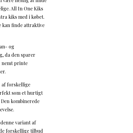
du være heldig at finde
ge. All In One Kiks
stra kiks med i købet.
kan finde attraktive
can- og
ug, da den sparer
n nemt printe
er.
af forskellige
rfekt som et hurtigt
e. Den kombinerede
evelse.
 denne variant af
e forskellige tilbud