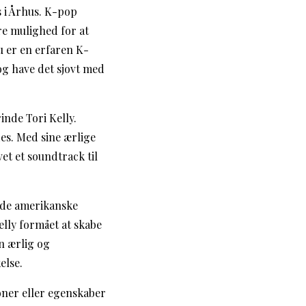
s i Århus. K-pop
re mulighed for at
 er en erfaren K-
og have det sjovt med
inde Tori Kelly.
es. Med sine ærlige
et et soundtrack til
ulde amerikanske
elly formået at skabe
n ærlig og
else.
ioner eller egenskaber