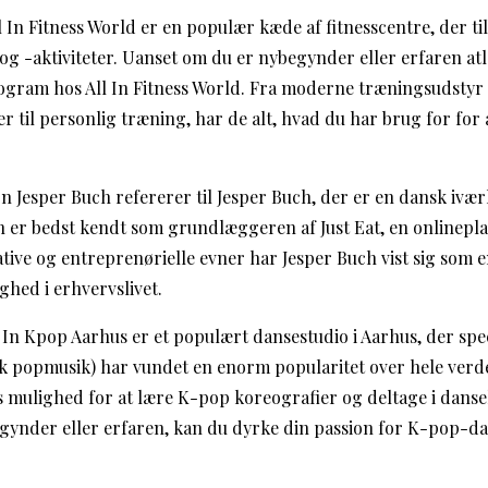
All In Fitness World er en populær kæde af fitnesscentre, der t
 og -aktiviteter. Uanset om du er nybegynder eller erfaren atl
gram hos All In Fitness World. Fra moderne træningsudstyr t
 til personlig træning, har de alt, hvad du har brug for for 
l In Jesper Buch refererer til Jesper Buch, der er en dansk ivæ
er bedst kendt som grundlæggeren af Just Eat, en onlineplatf
ive og entreprenørielle evner har Jesper Buch vist sig som e
ghed i erhvervslivet.
l In Kpop Aarhus er et populært dansestudio i Aarhus, der spec
 popmusik) har vundet en enorm popularitet over hele verde
s mulighed for at lære K-pop koreografier og deltage i dan
ynder eller erfaren, kan du dyrke din passion for K-pop-da