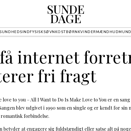
SUNDE
DAGE
SUNDHED
SIND
FYSISK
SØVN
KOST
BØRN
KVINDER
MÆND
HUD
MUN
få internet forre
erer fri fragt
ke love to you – All I Want to Do Is Make Love to You er en sang
Sangen blev udgivet i 1990 som en single og er kendt for sin
 romantisk forbindelse.
 in betyder at engagere sig fuldstændigt eller satse alt på noge