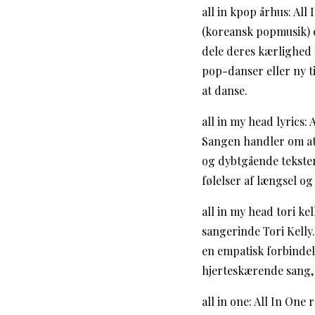
all in kpop århus: Al
(koreansk popmusik) e
dele deres kærlighed
pop-danser eller ny t
at danse.
all in my head lyrics
Sangen handler om at 
og dybtgående tekster
følelser af længsel o
all in my head tori ke
sangerinde Tori Kelly
en empatisk forbindel
hjerteskærende sang, d
all in one: All In One