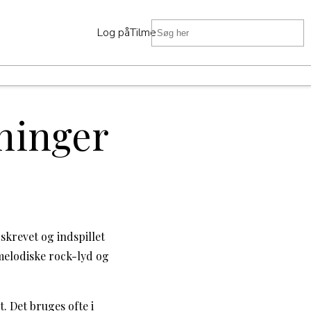
Log på
Tilmeld
D
tninger
 skrevet og indspillet
 melodiske rock-lyd og
t. Det bruges ofte i