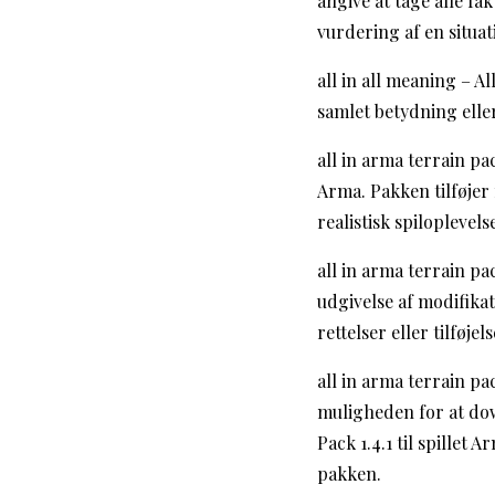
angive at tage alle fa
vurdering af en situat
all in all meaning – A
samlet betydning eller
all in arma terrain pa
Arma. Pakken tilføjer 
realistisk spiloplevels
all in arma terrain pac
udgivelse af modifika
rettelser eller tilføjelse
all in arma terrain pa
muligheden for at dow
Pack 1.4.1 til spillet 
pakken.