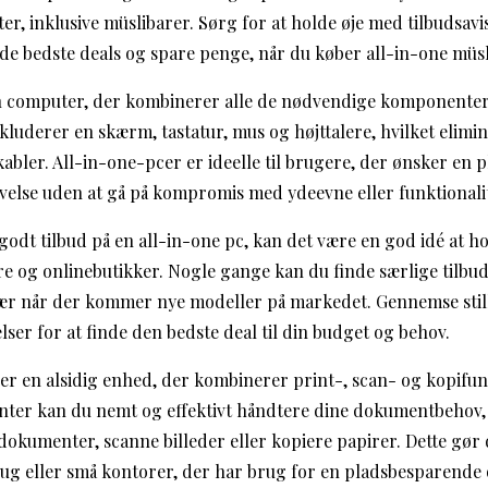
er, inklusive müslibarer. Sørg for at holde øje med tilbudsavi
 de bedste deals og spare penge, når du køber all-in-one müsl
en computer, der kombinerer alle de nødvendige komponenter
kluderer en skærm, tastatur, mus og højttalere, hvilket elimi
abler. All-in-one-pcer er ideelle til brugere, der ønsker en
velse uden at gå på kompromis med ydeevne eller funktionalit
 godt tilbud på en all-in-one pc, kan det være en god idé at h
re og onlinebutikker. Nogle gange kan du finde særlige tilbud 
især når der kommer nye modeller på markedet. Gennemse sti
ser for at finde den bedste deal til din budget og behov.
 er en alsidig enhed, der kombinerer print-, scan- og kopifun
nter kan du nemt og effektivt håndtere dine dokumentbehov, 
dokumenter, scanne billeder eller kopiere papirer. Dette gør d
ug eller små kontorer, der har brug for en pladsbesparende 