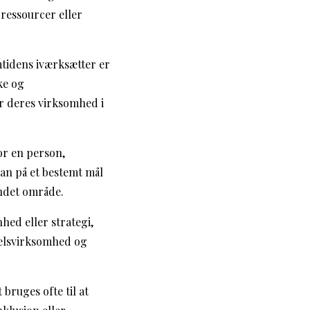
 ressourcer eller
emtidens iværksætter er
ke og
or deres virksomhed i
vor en person,
kan på et bestemt mål
andet område.
nhed eller strategi,
delsvirksomhed og
 bruges ofte til at