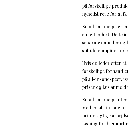
på forskellige produkt
nyhedsbreve for at få
En all-in-one pc er 
enkelt enhed. Dette in
separate enheder og k
stilfuld computerople
Hvis du leder efter et
forskellige forhandle
på all-in-one-pcer, 
priser og læs anmeldel
En all-in-one printer
Med en all-in-one pri
printe vigtige arbejds
løsning for hjemmebr