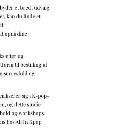
ilbyder et bredt udvalg
et, kan du finde et
il
at opnå dine
rksætter og
orm til bestilling af
n succesfuld og
ialiserer sig i K-pop-
n, og dette studie
sehold og workshops.
ns hos All In Kpop