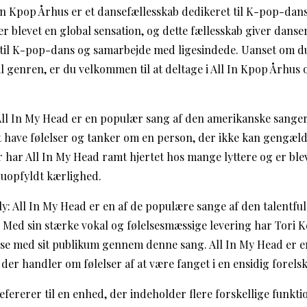
l In Kpop Århus er et dansefællesskab dedikeret til K-pop-dan
r blevet en global sensation, og dette fællesskab giver danse
 til K-pop-dans og samarbejde med ligesindede. Uanset om du
il genren, er du velkommen til at deltage i All In Kpop Århus 
: All In My Head er en populær sang af den amerikanske sanger
have følelser og tanker om en person, der ikke kan gengæld
 har All In My Head ramt hjertet hos mange lyttere og er blev
g uopfyldt kærlighed.
lly: All In My Head er en af de populære sange af den talentf
. Med sin stærke vokal og følelsesmæssige levering har Tori K
se med sit publikum gennem denne sang. All In My Head er e
er handler om følelser af at være fanget i en ensidig forelsk
 refererer til en enhed, der indeholder flere forskellige funkt