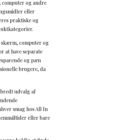
m, computer og andre
ngsmidler eller
eres praktiske og
uktkategorier.
r skærm, computer og
r at have separate
sbesparende og pæn
ionelle brugere, da
 bredt udvalg af
pændende
enhver smag hos All In
lemmåltider eller bare