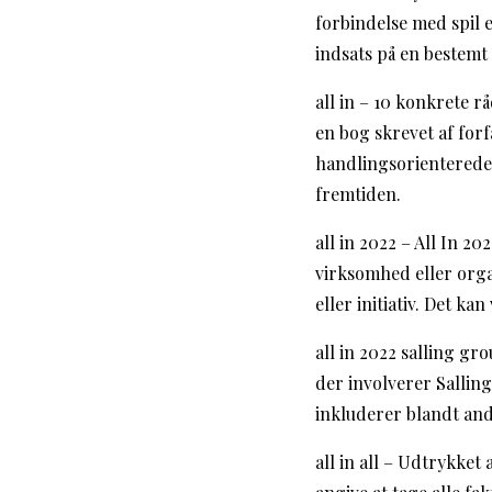
forbindelse med spil e
indsats på en bestemt
all in – 10 konkrete r
en bog skrevet af for
handlingsorienterede 
fremtiden.
all in 2022 – All In 2
virksomhed eller organ
eller initiativ. Det k
all in 2022 salling gr
der involverer Sallin
inkluderer blandt ande
all in all – Udtrykket