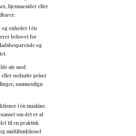
ser, hjemmesider eller
ibarer.
 og enheder i én
nerer behovet for
 pladsbesparende og
et.
olde øje med
eller nedsatte priser
llinger, sammenlign
ktioner i én maskine.
uanset om det er at
et til en praktisk
og multifunktionel