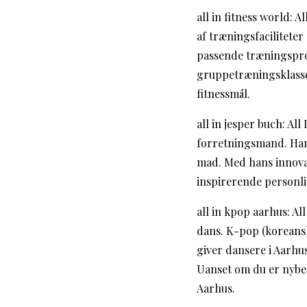
all in fitness world: 
af træningsfaciliteter
passende træningspro
gruppetræningsklasser
fitnessmål.
all in jesper buch: Al
forretningsmand. Han 
mad. Med hans innovat
inspirerende personli
all in kpop aarhus: Al
dans. K-pop (koreansk
giver dansere i Aarhu
Uanset om du er nybeg
Aarhus.