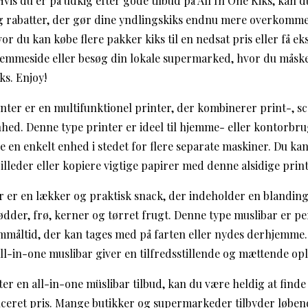
: Hvis du er på udkig efter gode tilbud på All In One Kiks, kan 
 rabatter, der gør dine yndlingskiks endnu mere overkommeli
vor du kan købe flere pakker kiks til en nedsat pris eller få ek
emmeside eller besøg din lokale supermarked, hvor du måske 
ks. Enjoy!
inter er en multifunktionel printer, der kombinerer print-, s
nhed. Denne type printer er ideel til hjemme- eller kontorbr
e en enkelt enhed i stedet for flere separate maskiner. Du ka
lleder eller kopiere vigtige papirer med denne alsidige print
r er en lækker og praktisk snack, der indeholder en blanding 
dder, frø, kerner og tørret frugt. Denne type muslibar er pe
mmåltid, der kan tages med på farten eller nydes derhjemm
ll-in-one muslibar giver en tilfredsstillende og mættende opl
ter en all-in-one müslibar tilbud, kan du være heldig at finde
uceret pris. Mange butikker og supermarkeder tilbyder løbend