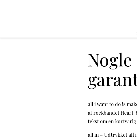
Nogle 
garant
all i want to do is ma
af rockbandet Heart. 
tekst om en kortvarig
all in – Udtrykket all