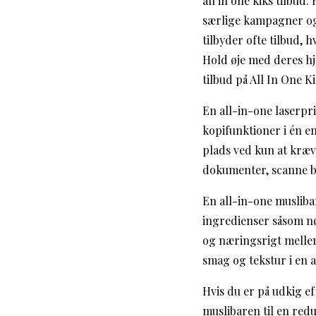
all in one kiks tilbud
særlige kampagner og
tilbyder ofte tilbud, h
Hold øje med deres hj
tilbud på All In One Ki
En all-in-one laserpr
kopifunktioner i én e
plads ved kun at kræv
dokumenter, scanne bi
En all-in-one musliba
ingredienser såsom nø
og næringsrigt melle
smag og tekstur i en a
Hvis du er på udkig ef
muslibaren til en red