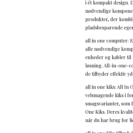
i ét kompakt design.
nødvendige komponente
produkter, der kombin
pladsbesparende egen
all in one computer:
alle nødvendige kompo
enheder og kabler til
løsning. All-in-one-
de tilbyder effektiv y
all in one kiks: All I
velsmagende kiks i fo
smagsvarianter, som f.
One Kiks. Deres kvali
når du har brug for li