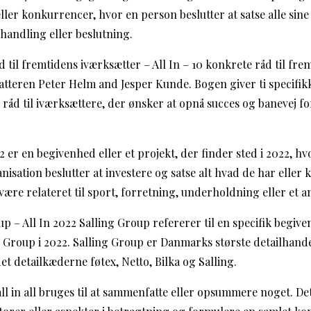
ller konkurrencer, hvor en person beslutter at satse alle sine
 handling eller beslutning.
åd til fremtidens iværksætter – All In – 10 konkrete råd til fr
fatteren Peter Helm and Jesper Kunde. Bogen giver ti specifik
råd til iværksættere, der ønsker at opnå succes og banevej f
022 er en begivenhed eller et projekt, der finder sted i 2022, h
isation beslutter at investere og satse alt hvad de har eller 
an være relateret til sport, forretning, underholdning eller et 
oup – All In 2022 Salling Group refererer til en specifik begive
g Group i 2022. Salling Group er Danmarks største detailhan
t detailkæderne føtex, Netto, Bilka og Salling.
 all in all bruges til at sammenfatte eller opsummere noget. Det