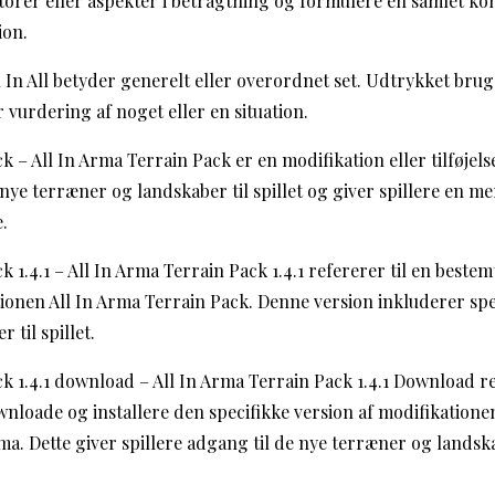
ktorer eller aspekter i betragtning og formulere en samlet ko
ion.
ll In All betyder generelt eller overordnet set. Udtrykket bruge
 vurdering af noget eller en situation.
ck – All In Arma Terrain Pack er en modifikation eller tilføjels
nye terræner og landskaber til spillet og giver spillere en me
e.
k 1.4.1 – All In Arma Terrain Pack 1.4.1 refererer til en bestem
tionen All In Arma Terrain Pack. Denne version inkluderer spe
r til spillet.
ck 1.4.1 download – All In Arma Terrain Pack 1.4.1 Download re
nloade og installere den specifikke version af modifikatione
Arma. Dette giver spillere adgang til de nye terræner og landska