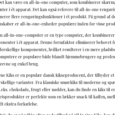
 Det kan være en all-in-one computer, som kombinerer skær
r i ét apparat. Det kan også referere til all-in-one rengøri
erer flere rengøringsfunktioner i ét produkt. På grund af d
skaber er all-in-one-enheder populære inden for visse prod
 En all-in-one-computer er en type computer, der kombinere
nenter i ét apparat. Denne formfaktor eliminerer behovet fo
 forskellige komponenter, hvilket resulterer i en mere plad
computere er populære både blandt hjemmebrugere og profess
deevne og enkel brug.
n One Kiks er en populær dansk kikseproducent, der tilbyder et
rskellige varianter. Fra klassiske smørkiks til moderne og s
eks. chokolade, frugt eller nødder, kan du finde en kiks til 
tetsprodukter er perfekte som en lækker snack til kaffen, mel
dt ekstra forkælelse.