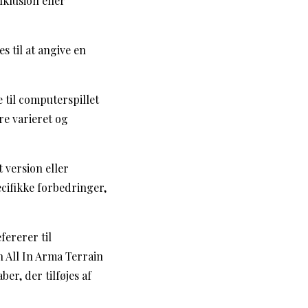
nklusion eller
s til at angive en
e til computerspillet
re varieret og
t version eller
cifikke forbedringer,
fererer til
n All In Arma Terrain
ber, der tilføjes af