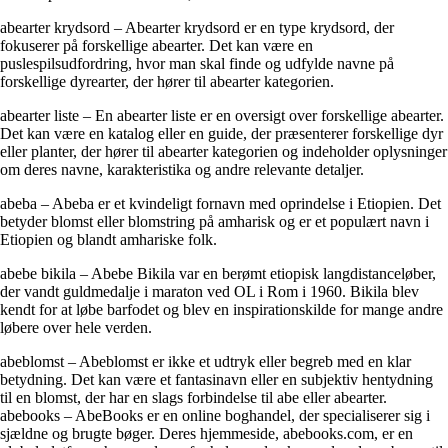
abearter krydsord – Abearter krydsord er en type krydsord, der
fokuserer på forskellige abearter. Det kan være en
puslespilsudfordring, hvor man skal finde og udfylde navne på
forskellige dyrearter, der hører til abearter kategorien.
abearter liste – En abearter liste er en oversigt over forskellige abearter.
Det kan være en katalog eller en guide, der præsenterer forskellige dyr
eller planter, der hører til abearter kategorien og indeholder oplysninger
om deres navne, karakteristika og andre relevante detaljer.
abeba – Abeba er et kvindeligt fornavn med oprindelse i Etiopien. Det
betyder blomst eller blomstring på amharisk og er et populært navn i
Etiopien og blandt amhariske folk.
abebe bikila – Abebe Bikila var en berømt etiopisk langdistanceløber,
der vandt guldmedalje i maraton ved OL i Rom i 1960. Bikila blev
kendt for at løbe barfodet og blev en inspirationskilde for mange andre
løbere over hele verden.
abeblomst – Abeblomst er ikke et udtryk eller begreb med en klar
betydning. Det kan være et fantasinavn eller en subjektiv hentydning
til en blomst, der har en slags forbindelse til abe eller abearter.
abebooks – AbeBooks er en online boghandel, der specialiserer sig i
sjældne og brugte bøger. Deres hjemmeside, abebooks.com, er en