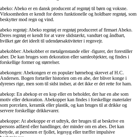
abeko: Abeko er en dansk producent af regntøj til børn og voksne.
Virksomheden er kendt for deres funktionelle og holdbare regntøj, som
beskytter mod regn og vind.
abeko regntøj: Abeko regntøj er regntøj produceret af firmaet Abeko.
Deres regntøj er kendt for at være slidstærkt, vandtæt og åndbart,
hvilket gør det ideelt til udendørsaktiviteter i regnvejr.
abekobber: Abekobber er metalgenstande eller -figurer, der forestiller
aber. De kan bruges som dekoration eller samleobjekter, og findes i
forskellige former og størrelser.
abekongen: Abekongen er en populær børnebog skrevet af H.C.
Andersen. Bogen fortæller historien om en abe, der bliver konge i
dyrenes rige, men som til sidst indser, at det ikke er det rette for ham.
abekop: En abekop er en kop eller en beholder, der har en abe som
motiv eller dekoration. Abekopper kan findes i forskellige materialer
som porcelæn, keramik eller plastik, og kan bruges til at drikke og
servere forskellige drikkevarer.
abekoppe: At abekoppe er et udtryk, der bruges til at beskrive en
persons adfærd eller handlinger, der minder om en abes. Det kan
betyde, at personen er fjollet, legesyg eller træffer impulsive