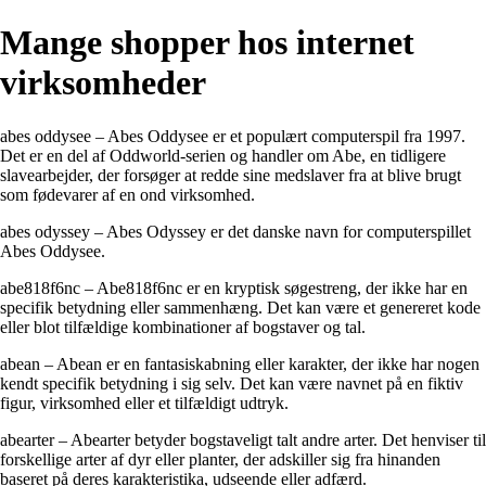
Mange shopper hos internet
virksomheder
abes oddysee – Abes Oddysee er et populært computerspil fra 1997.
Det er en del af Oddworld-serien og handler om Abe, en tidligere
slavearbejder, der forsøger at redde sine medslaver fra at blive brugt
som fødevarer af en ond virksomhed.
abes odyssey – Abes Odyssey er det danske navn for computerspillet
Abes Oddysee.
abe818f6nc – Abe818f6nc er en kryptisk søgestreng, der ikke har en
specifik betydning eller sammenhæng. Det kan være et genereret kode
eller blot tilfældige kombinationer af bogstaver og tal.
abean – Abean er en fantasiskabning eller karakter, der ikke har nogen
kendt specifik betydning i sig selv. Det kan være navnet på en fiktiv
figur, virksomhed eller et tilfældigt udtryk.
abearter – Abearter betyder bogstaveligt talt andre arter. Det henviser til
forskellige arter af dyr eller planter, der adskiller sig fra hinanden
baseret på deres karakteristika, udseende eller adfærd.