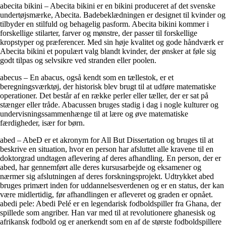
abecita bikini – Abecita bikini er en bikini produceret af det svenske
undertøjsmærke, Abecita. Badebeklædningen er designet til kvinder og
tilbyder en stilfuld og behagelig pasform. Abecita bikini kommer i
forskellige stilarter, farver og mønstre, der passer til forskellige
kropstyper og præferencer. Med sin høje kvalitet og gode håndværk er
Abecita bikini et populært valg blandt kvinder, der ønsker at føle sig
godt tilpas og selvsikre ved stranden eller poolen.
abecus – En abacus, også kendt som en tællestok, er et
beregningsværktøj, der historisk blev brugt til at udføre matematiske
operationer. Det består af en række perler eller tæller, der er sat på
stænger eller tråde. Abacussen bruges stadig i dag i nogle kulturer og
undervisningssammenhænge til at lære og øve matematiske
færdigheder, især for børn.
abed – AbeD er et akronym for All But Dissertation og bruges til at
beskrive en situation, hvor en person har afsluttet alle kravene til en
doktorgrad undtagen aflevering af deres afhandling. En person, der er
abed, har gennemført alle deres kursusarbejde og eksamener og
nærmer sig afslutningen af deres forskningsprojekt. Udtrykket abed
bruges primært inden for uddannelsesverdenen og er en status, der kan
være midlertidig, før afhandlingen er afleveret og graden er opnået.
abedi pele: Abedi Pelé er en legendarisk fodboldspiller fra Ghana, der
spillede som angriber. Han var med til at revolutionere ghanesisk og
afrikansk fodbold og er anerkendt som en af de største fodboldspillere