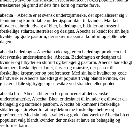
træskærere på grund af dets fine korn og mørke farve.
abecita – Abecita er et svensk undertøjsmærke, der specialiserer sig i
feminine og komfortable undertøjsprodukter til kvinder. Mærket
tilbyder et bredt udvalg af bher, badedragter, bikinier og trusser i
forskellige stilarter, størrelser og designs. Abecita er kendt for sin høje
kvalitet og gode pasform, der sikrer maksimal komfort og støtte hele
dagen.
abecita badedragt – Abecita badedragt er en badedragt produceret af
det svenske undertøjsmærke, Abecita. Badedragten er designet til
kvinder og tilbyder en stilfuld og behagelig pasform. Abecita badedragt
kommer i forskellige stilarter, farver og mønstre, der passer til
forskellige kropstyper og præferencer. Med sin høje kvalitet og gode
håndværk er Abecita badedragt et populært valg blandt kvinder, der
ønsker at føle sig trygge og selvsikre ved stranden eller poolen.
abecita bh – Abecita bh er en bh produceret af det svenske
undertøjsmærke, Abecita. Bhen er designet til kvinder og tilbyder en
behagelig og støttende pasform. Abecita bh kommer i forskellige
stilarter og størrelser for at imødekomme forskellige behov og
præferencer. Med sin høje kvalitet og gode håndværk er Abecita bh et
populært valg blandt kvinder, der ønsker at have en behagelig og
velformet barm.