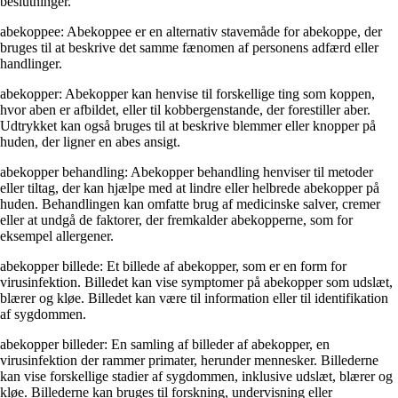
beslutninger.
abekoppee: Abekoppee er en alternativ stavemåde for abekoppe, der
bruges til at beskrive det samme fænomen af personens adfærd eller
handlinger.
abekopper: Abekopper kan henvise til forskellige ting som koppen,
hvor aben er afbildet, eller til kobbergenstande, der forestiller aber.
Udtrykket kan også bruges til at beskrive blemmer eller knopper på
huden, der ligner en abes ansigt.
abekopper behandling: Abekopper behandling henviser til metoder
eller tiltag, der kan hjælpe med at lindre eller helbrede abekopper på
huden. Behandlingen kan omfatte brug af medicinske salver, cremer
eller at undgå de faktorer, der fremkalder abekopperne, som for
eksempel allergener.
abekopper billede: Et billede af abekopper, som er en form for
virusinfektion. Billedet kan vise symptomer på abekopper som udslæt,
blærer og kløe. Billedet kan være til information eller til identifikation
af sygdommen.
abekopper billeder: En samling af billeder af abekopper, en
virusinfektion der rammer primater, herunder mennesker. Billederne
kan vise forskellige stadier af sygdommen, inklusive udslæt, blærer og
kløe. Billederne kan bruges til forskning, undervisning eller