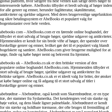
global platform, hvor sælgere fra hele verden kan sælge deres bøger til
interesserede købere. AbeBooks tilbyder et bredt udvalg af bøger inden
for alle genrer og emner, herunder faglitteratur, skønlitteratur,
antikviteter og sjældne udgaver. Med deres brugervenlige søgefunktion
og sikre betalingssystem er AbeBooks et populært valg for
bogentusiaster over hele verden.
abebooks com – AbeBooks.com er en førende online boghandel, der
tilbyder et stort udvalg af brugte bøger, sjældne udgaver og antikviteter.
Hjemmesiden er kendt for sin brede vifte af bøger, der spænder over
forskellige genrer og emner, hvilket gør det til et populært valg blandt
bogelskere og samlere. AbeBooks.com giver brugerne mulighed for at
søge, finde og købe bøger nemt og bekvemt fra hjemmet.
abebooks uk – AbeBooks.co.uk er den britiske version af den
populære online boghandel AbeBooks.com. Hjemmesiden tilbyder et
stort udvalg af brugte bøger, sjældne udgaver og antikviteter fra
britiske sælgere. AbeBooks.co.uk er et ideelt valg for briter, der ønsker
at købe bøger online og få adgang til et stort udvalg af titler i
forskellige genrer og emner.
abebrødtræ – Abebrødtræ, også kendt som Skærmbrødtræ, er en type
træ, der stammer fra Sydamerika. Det kendetegnes ved sin slanke og
høje vækst, og dens blade ligner palmeblade. Abebrødtræet er kendt
for sin stærke og holdbare træmasse, der ofte bruges til fremstilling af
møbler, gulve og konstruktion. Abebrødtræet er også populært blandt