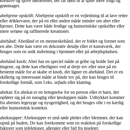
kreative og sjove børneretter, der får børn til at spise mere frugt og
grøntsager.
abehjerne opskrift: Abehjerne opskrift er en vejledning til at lave retter
eller drikkevarer, der på en eller anden måde minder om aber eller
hjerner. Dette kan være både festlige og humoristiske opskrifter eller
mere seriøse og raffinerede kreationer.
abehånd: Abedånd er en menneskehånd, der er foldet og formet som
en abe. Dette kan være en dekorativ detalje eller et kunstværk, der
bruges som en unik indretning i hjemmet eller på arbejdspladsen.
abehånd knob: Aber har en speciel måde at gribe og holde fast på
tingene, og dette kan efterlignes ved at dreje tov eller snor på en
bestemt måde for at skabe et knob, der ligner en abehånd. Det er en
skillerig og interessant måde at binde tov på, der kan bruges til
forskellige formål, som f.eks. sejlads eller klatring.
abekat: En abekat er en betegnelse for en person eller et barn, der
opfører sig på en naragtig eller løssluppen måde. Udtrykket kommer
fra abernes legesyge og nysgerrighed, og det bruges ofte i en kærlig
eller humoristisk kontekst.
abeknopper: Abeknopper er små røde pletter eller blemmer, der kan
opstå på huden. De kan forekomme som en reaktion på forskellige
faktorer som infektioner, allergier eller bid fra insekter.