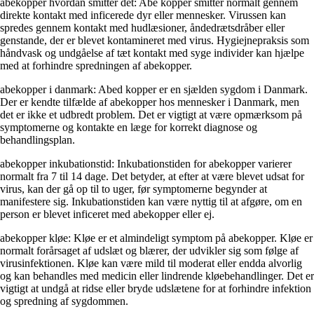
abekopper hvordan smitter det: Abe kopper smitter normalt gennem
direkte kontakt med inficerede dyr eller mennesker. Virussen kan
spredes gennem kontakt med hudlæsioner, åndedrætsdråber eller
genstande, der er blevet kontamineret med virus. Hygiejnepraksis som
håndvask og undgåelse af tæt kontakt med syge individer kan hjælpe
med at forhindre spredningen af abekopper.
abekopper i danmark: Abed kopper er en sjælden sygdom i Danmark.
Der er kendte tilfælde af abekopper hos mennesker i Danmark, men
det er ikke et udbredt problem. Det er vigtigt at være opmærksom på
symptomerne og kontakte en læge for korrekt diagnose og
behandlingsplan.
abekopper inkubationstid: Inkubationstiden for abekopper varierer
normalt fra 7 til 14 dage. Det betyder, at efter at være blevet udsat for
virus, kan der gå op til to uger, før symptomerne begynder at
manifestere sig. Inkubationstiden kan være nyttig til at afgøre, om en
person er blevet inficeret med abekopper eller ej.
abekopper kløe: Kløe er et almindeligt symptom på abekopper. Kløe er
normalt forårsaget af udslæt og blærer, der udvikler sig som følge af
virusinfektionen. Kløe kan være mild til moderat eller endda alvorlig
og kan behandles med medicin eller lindrende kløebehandlinger. Det er
vigtigt at undgå at ridse eller bryde udslætene for at forhindre infektion
og spredning af sygdommen.