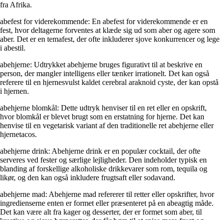
fra Afrika.
abefest for viderekommende: En abefest for viderekommende er en
fest, hvor deltagerne forventes at klæde sig ud som aber og agere som
aber. Det er en temafest, der ofte inkluderer sjove konkurrencer og lege
i abestil.
abehjerne: Udtrykket abehjerne bruges figurativt til at beskrive en
person, der mangler intelligens eller tænker irrationelt. Det kan også
referere til en hjernesvulst kaldet cerebral araknoid cyste, der kan opstå
i hjernen.
abehjerne blomkål: Dette udtryk henviser til en ret eller en opskrift,
hvor blomkål er blevet brugt som en erstatning for hjerne. Det kan
henvise til en vegetarisk variant af den traditionelle ret abehjerne eller
hjernetacos.
abehjerne drink: Abehjerne drink er en populær cocktail, der ofte
serveres ved fester og særlige lejligheder. Den indeholder typisk en
blanding af forskellige alkoholiske drikkevarer som rom, tequila og
likør, og den kan også inkludere frugtsaft eller sodavand.
abehjerne mad: Abehjerne mad refererer til retter eller opskrifter, hvor
ingredienserne enten er formet eller præsenteret på en abeagtig måde.
Det kan være alt fra kager og desserter, der er formet som aber, til