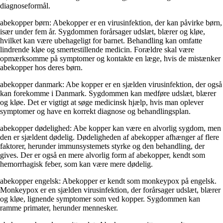
diagnoseformål.
abekopper børn: Abekopper er en virusinfektion, der kan påvirke børn,
især under fem år. Sygdommen forårsager udslæt, blærer og kløe,
hvilket kan være ubehageligt for barnet. Behandling kan omfatte
lindrende kløe og smertestillende medicin. Forældre skal være
opmærksomme på symptomer og kontakte en læge, hvis de mistænker
abekopper hos deres børn.
abekopper danmark: Abe kopper er en sjælden virusinfektion, der også
kan forekomme i Danmark. Sygdommen kan medføre udslæt, blærer
og kløe. Det er vigtigt at søge medicinsk hjælp, hvis man oplever
symptomer og have en korrekt diagnose og behandlingsplan.
abekopper dødelighed: Abe kopper kan være en alvorlig sygdom, men
den er sjældent dødelig. Dødeligheden af abekopper afhænger af flere
faktorer, herunder immunsystemets styrke og den behandling, der
gives. Der er også en mere alvorlig form af abekopper, kendt som
hemorrhagisk feber, som kan være mere dødelig.
abekopper engelsk: Abekopper er kendt som monkeypox på engelsk.
Monkeypox er en sjælden virusinfektion, der forårsager udslæt, blærer
og kløe, lignende symptomer som ved kopper. Sygdommen kan
ramme primater, herunder mennesker.