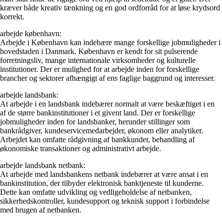
kræver både kreativ tænkning og en god ordforråd for at løse krydsord
korrekt.
arbejde københavn:
Arbejde i København kan indebære mange forskellige jobmuligheder i
hovedstaden i Danmark. København er kendt for sit pulserende
forretningsliv, mange internationale virksomheder og kulturelle
institutioner. Der er mulighed for at arbejde inden for forskellige
brancher og sektorer afhængigt af ens faglige baggrund og interesser.
arbejde landsbank:
At arbejde i en landsbank indebærer normalt at være beskæftiget i en
af de større bankinstitutioner i et givent land. Der er forskellige
jobmuligheder inden for landsbanker, herunder stillinger som
bankrådgiver, kundeservicemedarbejder, økonom eller analytiker.
Arbejdet kan omfatte rådgivning af bankkunder, behandling af
økonomiske transaktioner og administrativt arbejde.
arbejde landsbank netbank:
At arbejde med landsbankens netbank indebærer at være ansat i en
bankinstitution, der tilbyder elektronisk banktjeneste til kunderne.
Dette kan omfatte udvikling og vedligeholdelse af netbanken,
sikkerhedskontroller, kundesupport og teknisk support i forbindelse
med brugen af netbanken.