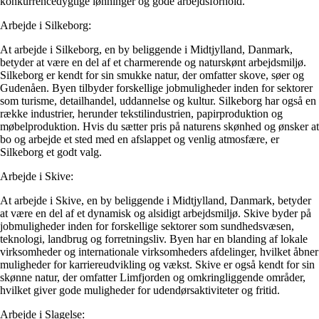
konkurrencedygtige lønninger og gode arbejdsforhold.
Arbejde i Silkeborg:
At arbejde i Silkeborg, en by beliggende i Midtjylland, Danmark,
betyder at være en del af et charmerende og naturskønt arbejdsmiljø.
Silkeborg er kendt for sin smukke natur, der omfatter skove, søer og
Gudenåen. Byen tilbyder forskellige jobmuligheder inden for sektorer
som turisme, detailhandel, uddannelse og kultur. Silkeborg har også en
række industrier, herunder tekstilindustrien, papirproduktion og
møbelproduktion. Hvis du sætter pris på naturens skønhed og ønsker at
bo og arbejde et sted med en afslappet og venlig atmosfære, er
Silkeborg et godt valg.
Arbejde i Skive:
At arbejde i Skive, en by beliggende i Midtjylland, Danmark, betyder
at være en del af et dynamisk og alsidigt arbejdsmiljø. Skive byder på
jobmuligheder inden for forskellige sektorer som sundhedsvæsen,
teknologi, landbrug og forretningsliv. Byen har en blanding af lokale
virksomheder og internationale virksomheders afdelinger, hvilket åbner
muligheder for karriereudvikling og vækst. Skive er også kendt for sin
skønne natur, der omfatter Limfjorden og omkringliggende områder,
hvilket giver gode muligheder for udendørsaktiviteter og fritid.
Arbejde i Slagelse: