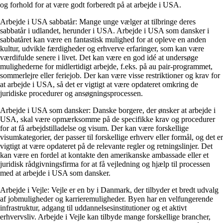
og forhold for at være godt forberedt på at arbejde i USA.
Arbejde i USA sabbatår: Mange unge vælger at tilbringe deres
sabbatår i udlandet, herunder i USA. Arbejde i USA som dansker i
sabbatåret kan være en fantastisk mulighed for at opleve en anden
kultur, udvikle færdigheder og erhverve erfaringer, som kan være
værdifulde senere i livet. Det kan være en god idé at undersøge
mulighederne for midlertidigt arbejde, f.eks. på au pair-programmet,
sommerlejre eller feriejob. Der kan være visse restriktioner og krav for
at arbejde i USA, så det er vigtigt at være opdateret omkring de
juridiske procedurer og ansøgningsprocessen.
Arbejde i USA som dansker: Danske borgere, der ønsker at arbejde i
USA, skal være opmærksomme på de specifikke krav og procedurer
for at få arbejdstilladelse og visum. Der kan være forskellige
visumkategorier, der passer til forskellige erhverv eller formål, og det er
vigtigt at være opdateret på de relevante regler og retningslinjer. Det
kan være en fordel at kontakte den amerikanske ambassade eller et
juridisk rådgivningsfirma for at få vejledning og hjælp til processen
med at arbejde i USA som dansker.
Arbejde i Vejle: Vejle er en by i Danmark, der tilbyder et bredt udvalg
af jobmuligheder og karrieremuligheder. Byen har en velfungerende
infrastruktur, adgang til uddannelsesinstitutioner og et aktivt
erhvervsliv. Arbejde i Vejle kan tilbyde mange forskellige brancher,