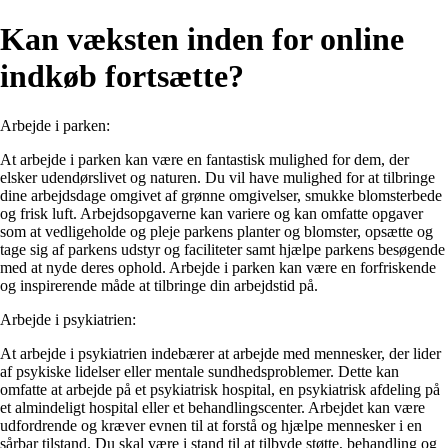
Kan væksten inden for online
indkøb fortsætte?
Arbejde i parken:
At arbejde i parken kan være en fantastisk mulighed for dem, der
elsker udendørslivet og naturen. Du vil have mulighed for at tilbringe
dine arbejdsdage omgivet af grønne omgivelser, smukke blomsterbede
og frisk luft. Arbejdsopgaverne kan variere og kan omfatte opgaver
som at vedligeholde og pleje parkens planter og blomster, opsætte og
tage sig af parkens udstyr og faciliteter samt hjælpe parkens besøgende
med at nyde deres ophold. Arbejde i parken kan være en forfriskende
og inspirerende måde at tilbringe din arbejdstid på.
Arbejde i psykiatrien:
At arbejde i psykiatrien indebærer at arbejde med mennesker, der lider
af psykiske lidelser eller mentale sundhedsproblemer. Dette kan
omfatte at arbejde på et psykiatrisk hospital, en psykiatrisk afdeling på
et almindeligt hospital eller et behandlingscenter. Arbejdet kan være
udfordrende og kræver evnen til at forstå og hjælpe mennesker i en
sårbar tilstand. Du skal være i stand til at tilbyde støtte, behandling og