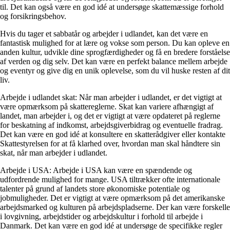
til. Det kan også være en god idé at undersøge skattemæssige forhold
og forsikringsbehov.
Hvis du tager et sabbatår og arbejder i udlandet, kan det være en
fantastisk mulighed for at lære og vokse som person. Du kan opleve en
anden kultur, udvikle dine sprogfærdigheder og få en bredere forståelse
af verden og dig selv. Det kan være en perfekt balance mellem arbejde
og eventyr og give dig en unik oplevelse, som du vil huske resten af dit
liv.
Arbejde i udlandet skat: Når man arbejder i udlandet, er det vigtigt at
være opmærksom på skattereglerne. Skat kan variere afhængigt af
landet, man arbejder i, og det er vigtigt at være opdateret på reglerne
for beskatning af indkomst, arbejdsgiverbidrag og eventuelle fradrag.
Det kan være en god idé at konsultere en skatterådgiver eller kontakte
Skattestyrelsen for at få klarhed over, hvordan man skal håndtere sin
skat, når man arbejder i udlandet.
Arbejde i USA: Arbejde i USA kan være en spændende og
udfordrende mulighed for mange. USA tiltrækker ofte internationale
talenter på grund af landets store økonomiske potentiale og
jobmuligheder. Det er vigtigt at være opmærksom på det amerikanske
arbejdsmarked og kulturen på arbejdspladserne. Der kan være forskelle
i lovgivning, arbejdstider og arbejdskultur i forhold til arbejde i
Danmark. Det kan være en god idé at undersøge de specifikke regler