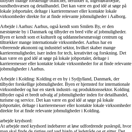
tilbyder mange forskellige brancher, herunder it, ingeniørarbejde,
sundhedsvæsen og detailhandel. Det kan være en god idé at søge på
lokale jobportaler, deltage i karrieremesser eller kontakte lokale
virksomheder direkte for at finde relevante jobmuligheder i Aalborg.
Arbejde i Aarhus: Aarhus, også kendt som Smilets By, er den
næststørste by i Danmark og tilbyder en bred vifte af jobmuligheder.
Byen er kendt som et kulturelt og uddannelsesmæssigt centrum og
tiltrækker mange internationale virksomheder. Aarhus har en
vibrerende økonomi og industriel sektor, hvilket skaber mange
karrieremuligheder, især inden for tech, kreativitet og forskning. Det
kan være en god idé at søge på lokale jobportaler, deltage i
karrieremesser eller kontakte lokale virksomheder for at finde relevante
jobmuligheder i Aarhus.
Arbejde i Kolding: Kolding er en by i Sydjylland, Danmark, der
tilbyder forskellige jobmuligheder. Byen er hjemsted for internationale
virksomheder og har en stærk industri- og produktionssektor. Kolding
tilbyder også et bredt udvalg af jobmuligheder inden for detailhandel,
turisme og service. Det kan være en god idé at søge på lokale
jobportaler, deltage i karrieremesser eller kontakte lokale virksomheder
direkte for at finde relevante jobmuligheder i Kolding.
arbejde krydsord:
At arbejde med krydsord indebærer at løse udfordrende puslespil, hvor
man skal finde de rigtige ord ved hjælp af ledetråde og et gitter. Det