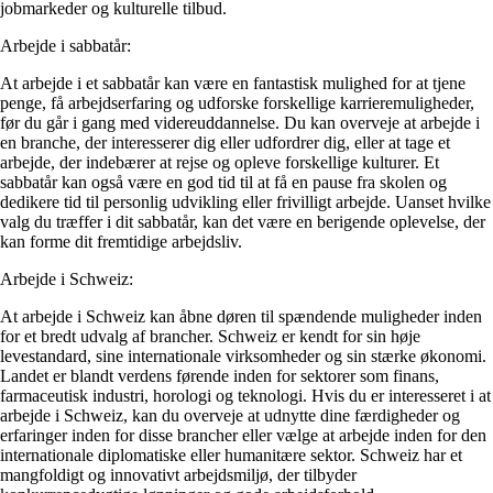
jobmarkeder og kulturelle tilbud.
Arbejde i sabbatår:
At arbejde i et sabbatår kan være en fantastisk mulighed for at tjene
penge, få arbejdserfaring og udforske forskellige karrieremuligheder,
før du går i gang med videreuddannelse. Du kan overveje at arbejde i
en branche, der interesserer dig eller udfordrer dig, eller at tage et
arbejde, der indebærer at rejse og opleve forskellige kulturer. Et
sabbatår kan også være en god tid til at få en pause fra skolen og
dedikere tid til personlig udvikling eller frivilligt arbejde. Uanset hvilke
valg du træffer i dit sabbatår, kan det være en berigende oplevelse, der
kan forme dit fremtidige arbejdsliv.
Arbejde i Schweiz:
At arbejde i Schweiz kan åbne døren til spændende muligheder inden
for et bredt udvalg af brancher. Schweiz er kendt for sin høje
levestandard, sine internationale virksomheder og sin stærke økonomi.
Landet er blandt verdens førende inden for sektorer som finans,
farmaceutisk industri, horologi og teknologi. Hvis du er interesseret i at
arbejde i Schweiz, kan du overveje at udnytte dine færdigheder og
erfaringer inden for disse brancher eller vælge at arbejde inden for den
internationale diplomatiske eller humanitære sektor. Schweiz har et
mangfoldigt og innovativt arbejdsmiljø, der tilbyder