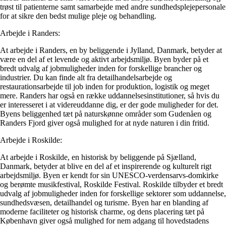
trøst til patienterne samt samarbejde med andre sundhedsplejepersonale
for at sikre den bedst mulige pleje og behandling.
Arbejde i Randers:
At arbejde i Randers, en by beliggende i Jylland, Danmark, betyder at
være en del af et levende og aktivt arbejdsmiljø. Byen byder på et
bredt udvalg af jobmuligheder inden for forskellige brancher og
industrier. Du kan finde alt fra detailhandelsarbejde og
restaurationsarbejde til job inden for produktion, logistik og meget
mere. Randers har også en række uddannelsesinstitutioner, så hvis du
er interesseret i at videreuddanne dig, er der gode muligheder for det.
Byens beliggenhed tæt på naturskønne områder som Gudenåen og
Randers Fjord giver også mulighed for at nyde naturen i din fritid.
Arbejde i Roskilde:
At arbejde i Roskilde, en historisk by beliggende på Sjælland,
Danmark, betyder at blive en del af et inspirerende og kulturelt rigt
arbejdsmiljø. Byen er kendt for sin UNESCO-verdensarvs-domkirke
og berømte musikfestival, Roskilde Festival. Roskilde tilbyder et bredt
udvalg af jobmuligheder inden for forskellige sektorer som uddannelse,
sundhedsvæsen, detailhandel og turisme. Byen har en blanding af
moderne faciliteter og historisk charme, og dens placering tæt på
København giver også mulighed for nem adgang til hovedstadens