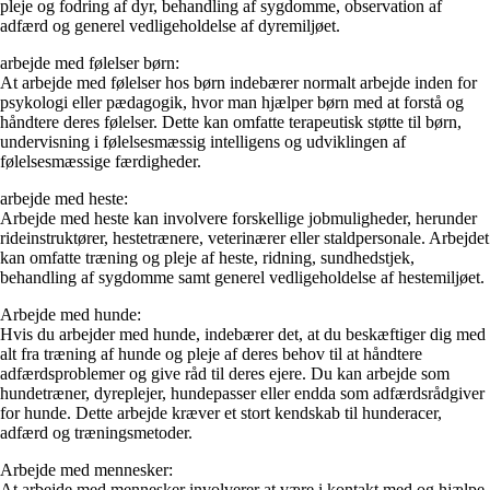
pleje og fodring af dyr, behandling af sygdomme, observation af
adfærd og generel vedligeholdelse af dyremiljøet.
arbejde med følelser børn:
At arbejde med følelser hos børn indebærer normalt arbejde inden for
psykologi eller pædagogik, hvor man hjælper børn med at forstå og
håndtere deres følelser. Dette kan omfatte terapeutisk støtte til børn,
undervisning i følelsesmæssig intelligens og udviklingen af ​​
følelsesmæssige færdigheder.
arbejde med heste:
Arbejde med heste kan involvere forskellige jobmuligheder, herunder
rideinstruktører, hestetrænere, veterinærer eller staldpersonale. Arbejdet
kan omfatte træning og pleje af heste, ridning, sundhedstjek,
behandling af sygdomme samt generel vedligeholdelse af hestemiljøet.
Arbejde med hunde:
Hvis du arbejder med hunde, indebærer det, at du beskæftiger dig med
alt fra træning af hunde og pleje af deres behov til at håndtere
adfærdsproblemer og give råd til deres ejere. Du kan arbejde som
hundetræner, dyreplejer, hundepasser eller endda som adfærdsrådgiver
for hunde. Dette arbejde kræver et stort kendskab til hunderacer,
adfærd og træningsmetoder.
Arbejde med mennesker:
At arbejde med mennesker involverer at være i kontakt med og hjælpe