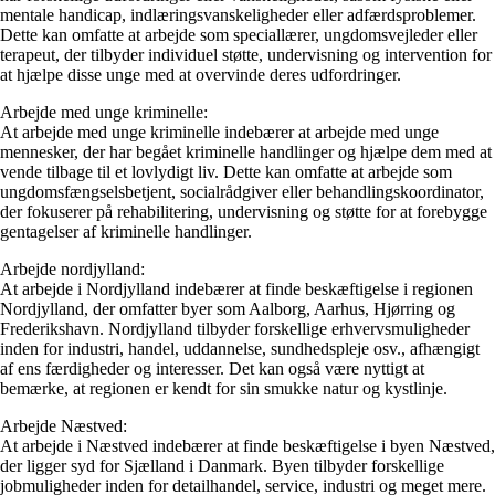
mentale handicap, indlæringsvanskeligheder eller adfærdsproblemer.
Dette kan omfatte at arbejde som speciallærer, ungdomsvejleder eller
terapeut, der tilbyder individuel støtte, undervisning og intervention for
at hjælpe disse unge med at overvinde deres udfordringer.
Arbejde med unge kriminelle:
At arbejde med unge kriminelle indebærer at arbejde med unge
mennesker, der har begået kriminelle handlinger og hjælpe dem med at
vende tilbage til et lovlydigt liv. Dette kan omfatte at arbejde som
ungdomsfængselsbetjent, socialrådgiver eller behandlingskoordinator,
der fokuserer på rehabilitering, undervisning og støtte for at forebygge
gentagelser af kriminelle handlinger.
Arbejde nordjylland:
At arbejde i Nordjylland indebærer at finde beskæftigelse i regionen
Nordjylland, der omfatter byer som Aalborg, Aarhus, Hjørring og
Frederikshavn. Nordjylland tilbyder forskellige erhvervsmuligheder
inden for industri, handel, uddannelse, sundhedspleje osv., afhængigt
af ens færdigheder og interesser. Det kan også være nyttigt at
bemærke, at regionen er kendt for sin smukke natur og kystlinje.
Arbejde Næstved:
At arbejde i Næstved indebærer at finde beskæftigelse i byen Næstved,
der ligger syd for Sjælland i Danmark. Byen tilbyder forskellige
jobmuligheder inden for detailhandel, service, industri og meget mere.