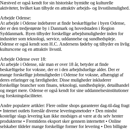
Næstved er også kendt for sin historiske bymidte og kulturelle
aktiviteter, hvilket kan tilbyde en attraktiv arbejds- og livsstilsmulighed.
Arbejde Odense:
At arbejde i Odense indebærer at finde beskæftigelse i byen Odense,
der er den tredjestørste by i Danmark og hovedstaden i Region
Syddanmark. Byen tilbyder forskellige arbejdsmuligheder inden for
industrier som teknologi, service, uddannelse og sundhedspleje.
Odense er også kendt som H.C. Andersens fødeby og tilbyder en livlig
kulturscene og en attraktiv livsstil.
Arbejde Odense over 18:
At arbejde i Odense, når man er over 18 år, betyder at finde
beskæftigelse for voksne, der er i den arbejdsduelige alder. Der er
mange forskellige jobmuligheder i Odense for voksne, afhængigt af
deres erfaringer og færdigheder. Disse muligheder inkluderer
forskellige brancher som finans, teknologi, sundhedspleje, detailhandel
og meget mere. Odense er også kendt for sine uddannelsesinstitutioner
og forskningsfaciliteter.
Andre populære artikler:
Flere online shops garanterer dag-til-dag fragt
•
Internet outlets foreslår diverse leveringsmetoder
•
Den mindst
kostelige slags levering kan ikke modsiges at være at du selv henter
produkterne
•
Fremtidens eksport sker gennem internettet
•
Online
selskaber tildeler mange forskellige former for levering
•
Den billigste