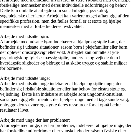
forskellige mennesker med deres individuelle udfordringer og behov.
Dette kan omfatte at arbejde som socialarbejder, psykolog,
sygeplejerske eller lærer. Arbejdet kan variere meget afhængigt af den
specifikke profession, men det fælles formål er at støtte og hjælpe
mennesker med at forbedre deres livskvalitet.
Arbejde med udsatte børn:
At arbejde med udsatte børn indebærer at hjælpe og støtte børn, der
befinder sig i udsatte situationer, såsom børn i plejefamilier eller børn,
der oplever omsorgssvigt eller vold. Arbejdet kan omfatte at yde
psykologisk og følelsesmæssig støtte, undervise og vejlede dem i
hverdagsfærdigheder og bidrage til at skabe trygge og stabile miljøer
for børnene.
Arbejde med udsatte unge:
Arbejde med udsatte unge indebærer at hjælpe og støtte unge, der
befinder sig i risikable situationer eller har behov for ekstra støtte og
vejledning. Dette kan indebære at arbejde som ungdomskonsulent,
socialpædagog eller mentor, der hjælper unge med at tage sunde valg,
opbygge deres evner og styrke deres ressourcer for at opnå bedre
resultater i livet.
Arbejde med unge der har problemer:
At arbejde med unge, der har problemer, indebærer at hjælpe unge, der
har forskellige udfordringer eller vanskeligheder, såsom fysiske eller