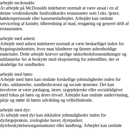
arbejde mcdonalds:
At arbejde på McDonalds indebærer normalt at være ansat i en af ​​
denne verdenskendte fastfoodkædes restauranter som f.eks. tjener,
køkkenpersonale eller kassemedarbejder. Arbejdet kan omfatte
servicering af kunder, tilberedning af mad, rengøring og generel drift af
restauranten.
arbejde med asbest:
Arbejde med asbest indebærer normalt at være beskæftiget inden for
bygningsindustrien, hvor man håndterer og fjerner asbestholdige
materialer. Dette arbejde kræver særlige sikkerhedsforanstaltninger og
uddannelse for at beskytte mod eksponering for asbestfibre, der er
skadelige for sundheden.
arbejde med børn:
Arbejde med børn kan omfatte forskellige jobmuligheder inden for
f.eks. uddannelse, sundhedsvæsen og sociale tjenester. Det kan
involvere at være pædagog, lærer, sygeplejerske eller socialrådgiver
med fokus på børn og deres trivsel. Arbejdet kan omfatte undervisning,
pleje og støtte til børns udvikling og velbefindende.
arbejde med dyr:
At arbejde med dyr kan inkludere jobmuligheder inden for
dyrlægepraksis, zoologiske haver, dyreparker,
dyrebeskyttelsesorganisationer eller landbrug. Arbejdet kan omfatte