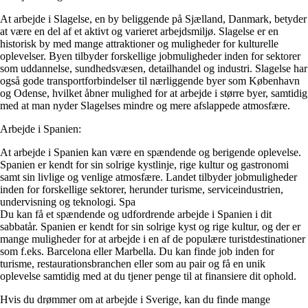
At arbejde i Slagelse, en by beliggende på Sjælland, Danmark, betyder
at være en del af et aktivt og varieret arbejdsmiljø. Slagelse er en
historisk by med mange attraktioner og muligheder for kulturelle
oplevelser. Byen tilbyder forskellige jobmuligheder inden for sektorer
som uddannelse, sundhedsvæsen, detailhandel og industri. Slagelse har
også gode transportforbindelser til nærliggende byer som København
og Odense, hvilket åbner mulighed for at arbejde i større byer, samtidig
med at man nyder Slagelses mindre og mere afslappede atmosfære.
Arbejde i Spanien:
At arbejde i Spanien kan være en spændende og berigende oplevelse.
Spanien er kendt for sin solrige kystlinje, rige kultur og gastronomi
samt sin livlige og venlige atmosfære. Landet tilbyder jobmuligheder
inden for forskellige sektorer, herunder turisme, serviceindustrien,
undervisning og teknologi. Spa
Du kan få et spændende og udfordrende arbejde i Spanien i dit
sabbatår. Spanien er kendt for sin solrige kyst og rige kultur, og der er
mange muligheder for at arbejde i en af de populære turistdestinationer
som f.eks. Barcelona eller Marbella. Du kan finde job inden for
turisme, restaurationsbranchen eller som au pair og få en unik
oplevelse samtidig med at du tjener penge til at finansiere dit ophold.
Hvis du drømmer om at arbejde i Sverige, kan du finde mange