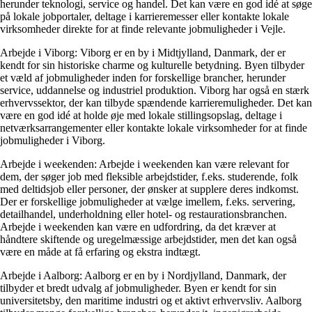
herunder teknologi, service og handel. Det kan være en god idé at søge
på lokale jobportaler, deltage i karrieremesser eller kontakte lokale
virksomheder direkte for at finde relevante jobmuligheder i Vejle.
Arbejde i Viborg: Viborg er en by i Midtjylland, Danmark, der er
kendt for sin historiske charme og kulturelle betydning. Byen tilbyder
et væld af jobmuligheder inden for forskellige brancher, herunder
service, uddannelse og industriel produktion. Viborg har også en stærk
erhvervssektor, der kan tilbyde spændende karrieremuligheder. Det kan
være en god idé at holde øje med lokale stillingsopslag, deltage i
netværksarrangementer eller kontakte lokale virksomheder for at finde
jobmuligheder i Viborg.
Arbejde i weekenden: Arbejde i weekenden kan være relevant for
dem, der søger job med fleksible arbejdstider, f.eks. studerende, folk
med deltidsjob eller personer, der ønsker at supplere deres indkomst.
Der er forskellige jobmuligheder at vælge imellem, f.eks. servering,
detailhandel, underholdning eller hotel- og restaurationsbranchen.
Arbejde i weekenden kan være en udfordring, da det kræver at
håndtere skiftende og uregelmæssige arbejdstider, men det kan også
være en måde at få erfaring og ekstra indtægt.
Arbejde i Aalborg: Aalborg er en by i Nordjylland, Danmark, der
tilbyder et bredt udvalg af jobmuligheder. Byen er kendt for sin
universitetsby, den maritime industri og et aktivt erhvervsliv. Aalborg