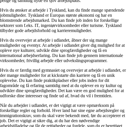
penge og samtidig nyde en sjov arbejdsplads.
Hvis du ønsker at arbejde i Tyskland, kan du finde mange spændende
jobmuligheder. Tyskland er Europas største økonomi og har en
blomstrende arbejdsmarked. Du kan finde job inden for forskellige
sektorer som f.eks. IT, ingeniørvirksomheder eller turisme. Tyskland
tilbyder gode arbejdsforhold og karrieremuligheder.
Hvis du overvejer at arbejde i udlandet, åbner der sig mange
muligheder og eventyr. At arbejde i udlandet giver dig mulighed for at
opleve nye kulturer, udvikle dine sprogfærdigheder og få en
international arbejdserfaring. Du kan finde job gennem internationale
virksomheder, frivillig arbejde eller udvekslingsprogrammer.
Hvis du er færdig med gymnasiet og overvejer at arbejde i udlandet, er
der mange muligheder for at kickstarte din karriere og få en unik
oplevelse. Du kan finde praktikpladser eller jobs inden for dit
fagområde og få erfaring samtidig med at du oplever en ny kultur og
udvikler dine sprogfærdigheder. Det kan være en god mulighed for at
udforske dine interesser og finde ud af, hvad du vil i fremtiden.
Når du arbejder i udlandet, er det vigtigt at være opmærksom på
forskellige regler og forhold. Hver land har sine egne arbejdsregler og
immigrationskrav, som du skal være bekendt med, før du accepterer et
job. Det er vigtigt at sikre dig, at du har den nødvendige
arbejdstilladelse og får de rettigheder og fordele, som du er berettiget