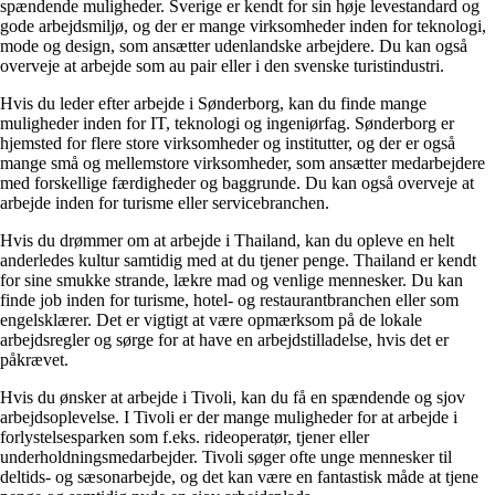
spændende muligheder. Sverige er kendt for sin høje levestandard og
gode arbejdsmiljø, og der er mange virksomheder inden for teknologi,
mode og design, som ansætter udenlandske arbejdere. Du kan også
overveje at arbejde som au pair eller i den svenske turistindustri.
Hvis du leder efter arbejde i Sønderborg, kan du finde mange
muligheder inden for IT, teknologi og ingeniørfag. Sønderborg er
hjemsted for flere store virksomheder og institutter, og der er også
mange små og mellemstore virksomheder, som ansætter medarbejdere
med forskellige færdigheder og baggrunde. Du kan også overveje at
arbejde inden for turisme eller servicebranchen.
Hvis du drømmer om at arbejde i Thailand, kan du opleve en helt
anderledes kultur samtidig med at du tjener penge. Thailand er kendt
for sine smukke strande, lækre mad og venlige mennesker. Du kan
finde job inden for turisme, hotel- og restaurantbranchen eller som
engelsklærer. Det er vigtigt at være opmærksom på de lokale
arbejdsregler og sørge for at have en arbejdstilladelse, hvis det er
påkrævet.
Hvis du ønsker at arbejde i Tivoli, kan du få en spændende og sjov
arbejdsoplevelse. I Tivoli er der mange muligheder for at arbejde i
forlystelsesparken som f.eks. rideoperatør, tjener eller
underholdningsmedarbejder. Tivoli søger ofte unge mennesker til
deltids- og sæsonarbejde, og det kan være en fantastisk måde at tjene