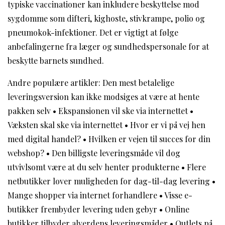
typiske vaccinationer kan inkludere beskyttelse mod
sygdomme som difteri, kighoste, stivkrampe, polio og
pneumokok-infektioner. Det er vigtigt at følge
anbefalingerne fra læger og sundhedspersonale for at
beskytte barnets sundhed.
Andre populære artikler:
Den mest betalelige
leveringsversion kan ikke modsiges at være at hente
pakken selv
•
Ekspansionen vil ske via internettet
•
Væksten skal ske via internettet
•
Hvor er vi på vej hen
med digital handel?
•
Hvilken er vejen til succes for din
webshop?
•
Den billigste leveringsmåde vil dog
utvivlsomt være at du selv henter produkterne
•
Flere
netbutikker lover muligheden for dag-til-dag levering
•
Mange shopper via internet forhandlere
•
Visse e-
butikker frembyder levering uden gebyr
•
Online
butikker tilbyder alverdens leveringsmåder
•
Outlets på