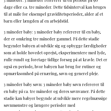
3 måneder: 3 måneder refererer til en periode på 90
dage eller ca. tre måneder. Dette tidsinterval kan bruges
til at måle for eksempel graviditetsperioder, alder af et
barn eller længden af en arbejdstid.
3 måneder baby: 3 måneder baby refererer til en baby,
der er omkring tre måneder gammel. På dette stadie
begynder babyen at udvikle sig og opbygge færdigheder
som at holde hovedet oprejst, eksperimentere med lyde,
rulle rundt og foretage tidlige forsøg på at kravle. Det er
også en periode, hvor babyen har brug for rutiner og
opmærksomhed på ernæring, søvn og generel pleje.
3 måneder baby søvn: 3 måneder baby søvn refererer til
en baby på ca. tre måneder og deres søvnvaner. På dette
stadie kan babyer begynde at udvikle mere regelmæssige
søvnmønstre og længere perioder med