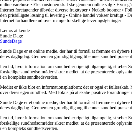
online varehuse
•
Ekspansionen skal ske gennem online salg
•
Hvor gå
Internet foretagender tilbyder diverse fragttyper
•
Netkøb boomer
•
Fol
den prisbilligste løsning til levering
•
Online handel vokser kraftigt
•
De
Internet forhandlere udlover mange forskellige leveringsløsninger
Lær os at kende
Sunde Dage
Sunde
Dage
Sunde Dage er et online medie, der har til formål at fremme en dybere f
deres dagligdag. Gennem en grundig tilgang til emnet sundhed præsentere
I en tid, hvor information om sundhed er rigeligt tilgængelig, stræber S
forskellige sundhedsområder sikrer mediet, at de præsenterede oplysninge
i en kompleks sundhedsverden.
Mediet er ikke blot en informationsplatform; det er også et fællesskab,
over deres egen sundhed. Med fokus på at skabe positive forandringer i
Sunde Dage er et online medie, der har til formål at fremme en dybere f
deres dagligdag. Gennem en grundig tilgang til emnet sundhed præsentere
I en tid, hvor information om sundhed er rigeligt tilgængelig, stræber S
forskellige sundhedsområder sikrer mediet, at de præsenterede oplysninge
i en kompleks sundhedsverden.