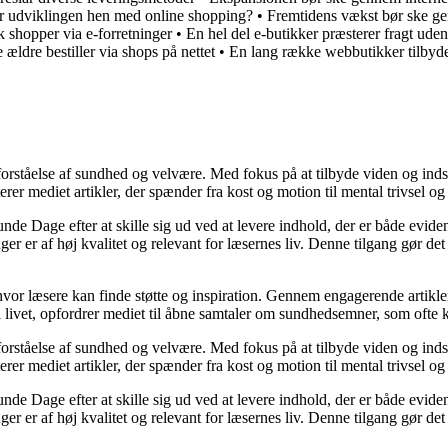
r udviklingen hen med online shopping?
•
Fremtidens vækst bør ske ge
k shopper via e-forretninger
•
En hel del e-butikker præsterer fragt ude
 ældre bestiller via shops på nettet
•
En lang række webbutikker tilbyde
orståelse af sundhed og velvære. Med fokus på at tilbyde viden og indsig
r mediet artikler, der spænder fra kost og motion til mental trivsel og 
unde Dage efter at skille sig ud ved at levere indhold, der er både evide
r er af høj kvalitet og relevant for læsernes liv. Denne tilgang gør det
 hvor læsere kan finde støtte og inspiration. Gennem engagerende artikle
 livet, opfordrer mediet til åbne samtaler om sundhedsemner, som ofte 
orståelse af sundhed og velvære. Med fokus på at tilbyde viden og indsig
r mediet artikler, der spænder fra kost og motion til mental trivsel og 
unde Dage efter at skille sig ud ved at levere indhold, der er både evide
r er af høj kvalitet og relevant for læsernes liv. Denne tilgang gør det