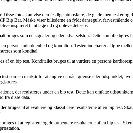
ar. Disse fotos kan vise den festlige atmosfære, de glade mennesker og d
IP Bip Bar. Måske viser billederne en fyldt dansegulv, farvestrålende coc
ive inspireret til at tage ud og opleve det selv.
alt bruges som en signalering eller advarselston. Dette kan ofte høres fr
dere en persons udholdenhed og kondition. Testen indebærer at løbe melle
streres som kondital.
des af en bip test. Konditallet bruges til at vurdere en persons kardiores
ip test som en markør for at angive en nået grænse eller tidspunktet, h
gistreres.
vationer, der registreres under en bip test. Dette kan omfatte tidspunkte
d fra disse data.
 der bruges til at evaluere og klassificere resultaterne af en bip test. Ska
.
bruges til at registrere og dokumentere resultaterne af en bip test. Skem
præstation.