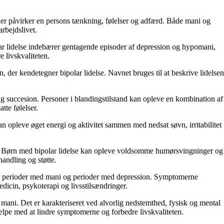
se, der påvirker en persons tænkning, følelser og adfærd. Både mani og
rbejdslivet.
polar lidelse indebærer gentagende episoder af depression og hypomani,
 livskvaliteten.
, der kendetegner bipolar lidelse. Navnet bruges til at beskrive lidelsen
rtig succesion. Personer i blandingstilstand kan opleve en kombination af
tte følelser.
 opleve øget energi og aktivitet sammen med nedsat søvn, irritabilitet
on. Børn med bipolar lidelse kan opleve voldsomme humørsvingninger og
handling og støtte.
ever perioder med mani og perioder med depression. Symptomerne
icin, psykoterapi og livsstilsændringer.
mani. Det er karakteriseret ved alvorlig nedstemthed, fysisk og mental
jælpe med at lindre symptomerne og forbedre livskvaliteten.