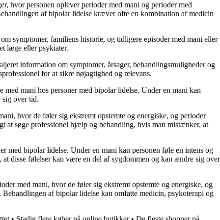
nger, hvor personen oplever perioder med mani og perioder med
ehandlingen af bipolar lidelse kræver ofte en kombination af medicin
l om symptomer, familiens historie, og tidligere episoder med mani eller
et læge eller psykiater.
etaljeret information om symptomer, årsager, behandlingsmuligheder og
sprofessionel for at sikre nøjagtighed og relevans.
isode med mani hos personer med bipolar lidelse. Under en mani kan
sig over tid.
ani, hvor de føler sig ekstremt opstemte og energiske, og perioder
tigt at søge professionel hjælp og behandling, hvis man mistænker, at
ner med bipolar lidelse. Under en mani kan personen føle en intens og
, at disse følelser kan være en del af sygdommen og kan ændre sig over
rioder med mani, hvor de føler sig ekstremt opstemte og energiske, og
. Behandlingen af bipolar lidelse kan omfatte medicin, psykoterapi og
tet
•
Stadig flere køber på online butikker
•
De fleste shopper på