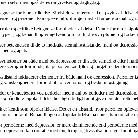
rsonen selv, men også deres omgivelser og dagligdag.
etegnelse for bipolar lidelse. Sindslidelse refererer til en psykisk lidel
enser, og personen kan opleve udfordringer med at fungere socialt og i a
 2 er den specifikke betegnelse for bipolar 2 lidelse. Denne form for bi
type 1, og behandling er nødvendig for at lindre symptomer og forbedre
ser betegnelsen til de to modsatte stemningstilstande, mani og depression
sthed og apati.
r symptomer på både mani og depression er til stede samtidigt eller i hu
være særlig udfordrende, da personen kan føle sig fanget mellem to modsa
ilstand inkluderer elementer fra både mani og depression. Personer kan
og vanskeligheder i forhold til koncentration og beslutningstagning.
m, der er kendetegnet ved perioder med mani og perioder med depressi
e og håndtere bipolar lidelse hos børn tidligt for at give dem den rette be
sk er kendt som bipolar lidelse. Det er en tilstand, hvor personen opl
ndret adfærd. Behandlingen af bipolar lidelse på dansk kan omfatte med
hvor perioderne med depression er mere dominerende end perioderne med 
ar depression kan omfatte medicin, terapi og livsstilsændringer for at h