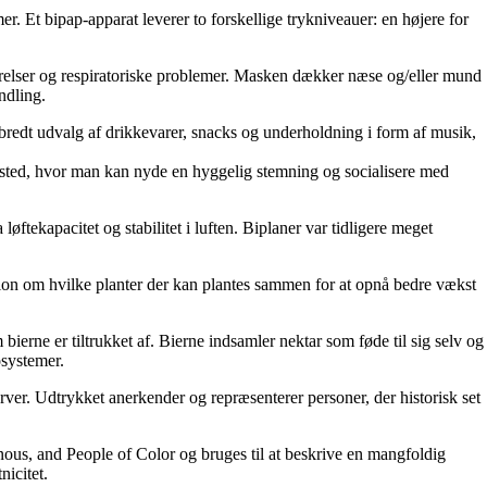
r. Et bipap-apparat leverer to forskellige trykniveauer: en højere for
relser og respiratoriske problemer. Masken dækker næse og/eller mund
ndling.
t bredt udvalg af drikkevarer, snacks og underholdning i form af musik,
et sted, hvor man kan nyde en hyggelig stemning og socialisere med
løftekapacitet og stabilitet i luften. Biplaner var tidligere meget
ation om hvilke planter der kan plantes sammen for at opnå bedre vækst
 bierne er tiltrukket af. Bierne indsamler nektar som føde til sig selv og
osystemer.
ver. Udtrykket anerkender og repræsenterer personer, der historisk set
nous, and People of Color og bruges til at beskrive en mangfoldig
icitet.