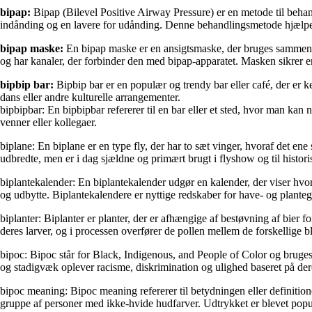
bipap:
Bipap (Bilevel Positive Airway Pressure) er en metode til behand
indånding og en lavere for udånding. Denne behandlingsmetode hjælper
bipap maske:
En bipap maske er en ansigtsmaske, der bruges sammen m
og har kanaler, der forbinder den med bipap-apparatet. Masken sikrer e
bipbip bar:
Bipbip bar er en populær og trendy bar eller café, der er k
dans eller andre kulturelle arrangementer.
bipbipbar: En bipbipbar refererer til en bar eller et sted, hvor man k
venner eller kollegaer.
biplane: En biplane er en type fly, der har to sæt vinger, hvoraf det ene 
udbredte, men er i dag sjældne og primært brugt i flyshow og til histori
biplantekalender: En biplantekalender udgør en kalender, der viser hvor
og udbytte. Biplantekalendere er nyttige redskaber for have- og planteg
biplanter: Biplanter er planter, der er afhængige af bestøvning af bier f
deres larver, og i processen overfører de pollen mellem de forskellige b
bipoc: Bipoc står for Black, Indigenous, and People of Color og bruges
og stadigvæk oplever racisme, diskrimination og ulighed baseret på der
bipoc meaning: Bipoc meaning refererer til betydningen eller definition
gruppe af personer med ikke-hvide hudfarver. Udtrykket er blevet popul