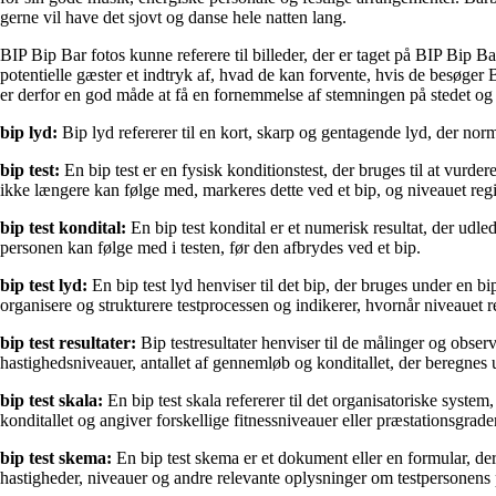
gerne vil have det sjovt og danse hele natten lang.
BIP Bip Bar fotos kunne referere til billeder, der er taget på BIP Bip B
potentielle gæster et indtryk af, hvad de kan forvente, hvis de besøger B
er derfor en god måde at få en fornemmelse af stemningen på stedet og bl
bip lyd:
Bip lyd refererer til en kort, skarp og gentagende lyd, der norm
bip test:
En bip test er en fysisk konditionstest, der bruges til at vur
ikke længere kan følge med, markeres dette ved et bip, og niveauet regi
bip test kondital:
En bip test kondital er et numerisk resultat, der udle
personen kan følge med i testen, før den afbrydes ved et bip.
bip test lyd:
En bip test lyd henviser til det bip, der bruges under en b
organisere og strukturere testprocessen og indikerer, hvornår niveauet re
bip test resultater:
Bip testresultater henviser til de målinger og obser
hastighedsniveauer, antallet af gennemløb og konditallet, der beregnes u
bip test skala:
En bip test skala refererer til det organisatoriske system,
konditallet og angiver forskellige fitnessniveauer eller præstationsgrader
bip test skema:
En bip test skema er et dokument eller en formular, der 
hastigheder, niveauer og andre relevante oplysninger om testpersonens 