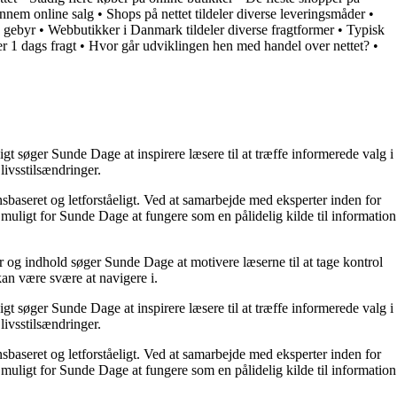
nnem online salg
•
Shops på nettet tildeler diverse leveringsmåder
•
n gebyr
•
Webbutikker i Danmark tildeler diverse fragtformer
•
Typisk
r 1 dags fragt
•
Hvor går udviklingen hen med handel over nettet?
•
t søger Sunde Dage at inspirere læsere til at træffe informerede valg i
livsstilsændringer.
nsbaseret og letforståeligt. Ved at samarbejde med eksperter inden for
 muligt for Sunde Dage at fungere som en pålidelig kilde til information
r og indhold søger Sunde Dage at motivere læserne til at tage kontrol
kan være svære at navigere i.
t søger Sunde Dage at inspirere læsere til at træffe informerede valg i
livsstilsændringer.
nsbaseret og letforståeligt. Ved at samarbejde med eksperter inden for
 muligt for Sunde Dage at fungere som en pålidelig kilde til information