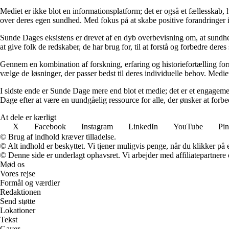
Mediet er ikke blot en informationsplatform; det er også et fællesskab,
over deres egen sundhed. Med fokus på at skabe positive forandringer i
Sunde Dages eksistens er drevet af en dyb overbevisning om, at sundhe
at give folk de redskaber, de har brug for, til at forstå og forbedre der
Gennem en kombination af forskning, erfaring og historiefortælling fo
vælge de løsninger, der passer bedst til deres individuelle behov. Medie
I sidste ende er Sunde Dage mere end blot et medie; det er et engageme
Dage efter at være en uundgåelig ressource for alle, der ønsker at for
At dele er kærligt
X
Facebook
Instagram
LinkedIn
YouTube
Pin
© Brug af indhold kræver tilladelse.
© Alt indhold er beskyttet. Vi tjener muligvis penge, når du klikker på e
© Denne side er underlagt ophavsret. Vi arbejder med affiliatepartnere 
Mød os
Vores rejse
Formål og værdier
Redaktionen
Send støtte
Lokationer
Tekst
Gaver