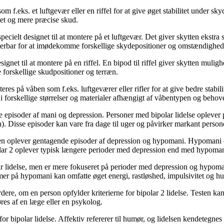
 som f.eks. et luftgevær eller en riffel for at give øget stabilitet under
bnet og mere præcise skud.
v specielt designet til at montere på et luftgevær. Det giver skytten ekst
justerbar for at imødekomme forskellige skydepositioner og omstændighed
t designet til at montere på en riffel. En bipod til riffel giver skytten mu
forskellige skudpositioner og terræn.
nteres på våben som f.eks. luftgeværer eller rifler for at give bedre stab
i forskellige størrelser og materialer afhængigt af våbentypen og behove
ende episoder af mani og depression. Personer med bipolar lidelse opleve
). Disse episoder kan vare fra dage til uger og påvirker markant persone
onen oplever gentagende episoder af depression og hypomani. Hypomani e
lar 2 oplever typisk længere perioder med depression end med hypoman
r lidelse, men er mere fokuseret på perioder med depression og hypo
mer på hypomani kan omfatte øget energi, rastløshed, impulsivitet og hur
t vurdere, om en person opfylder kriterierne for bipolar 2 lidelse. Tes
res af en læge eller en psykolog.
e for bipolar lidelse. Affektiv refererer til humør, og lidelsen kendeteg