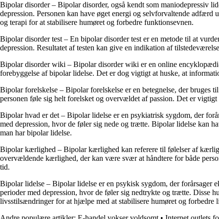
Bipolar disorder – Bipolar disorder, også kendt som maniodepressiv li
depression. Personen kan have øget energi og selvforvaltende adfærd un
og terapi for at stabilisere humøret og forbedre funktionsevnen.
Bipolar disorder test – En bipolar disorder test er en metode til at vu
depression. Resultatet af testen kan give en indikation af tilstedeværelse
Bipolar disorder wiki – Bipolar disorder wiki er en online encyklopædi
forebyggelse af bipolar lidelse. Det er dog vigtigt at huske, at informa
Bipolar forelskelse – Bipolar forelskelse er en betegnelse, der bruges 
personen føle sig helt forelsket og overvældet af passion. Det er vigti
Bipolar hvad er det – Bipolar lidelse er en psykiatrisk sygdom, der fo
med depression, hvor de føler sig nede og trætte. Bipolar lidelse kan ha
man har bipolar lidelse.
Bipolar kærlighed – Bipolar kærlighed kan referere til følelser af kær
overvældende kærlighed, der kan være svær at håndtere for både person
tid.
Bipolar lidelse – Bipolar lidelse er en psykisk sygdom, der forårsager
perioder med depression, hvor de føler sig nedtrykte og trætte. Disse h
livsstilsændringer for at hjælpe med at stabilisere humøret og forbedre l
Andre populære artikler:
E-handel vokser voldsomt
•
Internet outlets f