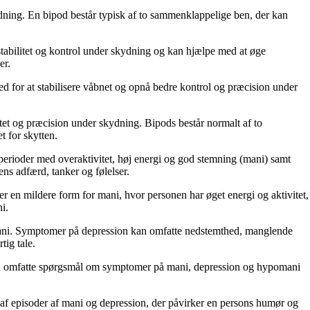
 skydning. En bipod består typisk af to sammenklappelige ben, der kan
ra stabilitet og kontrol under skydning og kan hjælpe med at øge
er.
lighed for at stabilisere våbnet og opnå bedre kontrol og præcision under
ilitet og præcision under skydning. Bipods består normalt af to
t for skytten.
r perioder med overaktivitet, høj energi og god stemning (mani) samt
ns adfærd, tanker og følelser.
r en mildere form for mani, hvor personen har øget energi og aktivitet,
i.
mani. Symptomer på depression kan omfatte nedstemthed, manglende
tig tale.
ten kan omfatte spørgsmål om symptomer på mani, depression og hypomani
nes af episoder af mani og depression, der påvirker en persons humør og