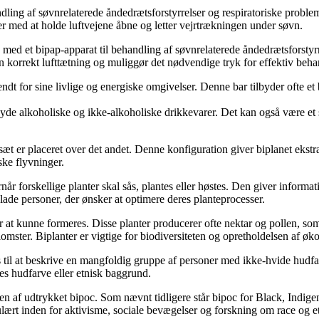
ling af søvnrelaterede åndedrætsforstyrrelser og respiratoriske probleme
 med at holde luftvejene åbne og letter vejrtrækningen under søvn.
ed et bipap-apparat til behandling af søvnrelaterede åndedrætsforstyr
n korrekt lufttætning og muliggør det nødvendige tryk for effektiv beha
endt for sine livlige og energiske omgivelser. Denne bar tilbyder ofte e
an nyde alkoholiske og ikke-alkoholiske drikkevarer. Det kan også være 
sæt er placeret over det andet. Denne konfiguration giver biplanet ekstra 
ske flyvninger.
når forskellige planter skal sås, plantes eller høstes. Den giver inform
lade personer, der ønsker at optimere deres planteprocesser.
or at kunne formeres. Disse planter producerer ofte nektar og pollen, som
lomster. Biplanter er vigtige for biodiversiteten og opretholdelsen af øk
 til at beskrive en mangfoldig gruppe af personer med ikke-hvide hudfar
es hudfarve eller etnisk baggrund.
en af udtrykket bipoc. Som nævnt tidligere står bipoc for Black, Indige
ært inden for aktivisme, sociale bevægelser og forskning om race og etn