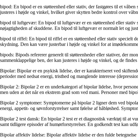
bipod: En bipod er en støtteenhed eller stativ, der fastgøres til et våben
justeres i højde og vinkel, hvilket giver skytten bedre kontrol over vå
bipod til luftgevær: En bipod til luftgevær er en støtteenhed eller stati
nøjagtigheden af ​​skuddene. En bipod til luftgevær er normalt let og 
bipod til riffel: En bipod til riffel er en støtteenhed eller stativ speciel
skydning. Den kan være justerbar i højde og vinkel for at imødekomme 
bipods: Bipods refererer generelt til støtteenheder eller stativer, der mo
sammenklappelige ben, der kan justeres i højde og vinkel, og de findes 
Bipolar: Bipolar er en psykisk lidelse, der er karakteriseret ved skift
perioder med nedsat energi, tristhed og manglende interesse (depression
Bipolar 2: Bipolar 2 er en underkategori af bipolar lidelse, hvor pers
men uden at det når en ekstrem grad som ved mani. Personer med bipo
Bipolar 2 symptomer: Symptomerne på bipolar 2 ligner dem ved bipola
energi, appetit- og søvnforstyrrelser samt følelse af håbløshed. Sympto
Bipolar 2 test dansk: En bipolar 2 test er et diagnostisk værktøj til a
samt tidligere episoder af humørforstyrrelser. En godkendt test kan udfø
Bipolar affektiv lidelse: Bipolar affektiv lidelse er den fulde betegnels