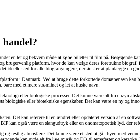
l handel?
det en let og bekvem måde at købe billetter til film på. Besøgende kan 
og brugervenlig platform, hvor de kan vælge deres foretrukne biograf, f
r det ideelle sted for alle biografgængere, der ønsker at planlægge en g
grafplatform i Danmark. Ved at bruge dette forkortede domænenavn kan b
, bare med et mere strømlinet og let at huske navn.
teknologi eller biologiske processer. Det kunne være alt fra enzymatis
ts biologiske eller biotekniske egenskaber. Det kan være en ny og innovat
teksten. Det kan referere til en ændret eller opdateret version af en so
. BIP kan også være en slangudtryk eller en onomatopoetisk lyd, der refer
ivlig og festlig atmosfære. Det kunne være et sted at gå i byen med venn
esøgende kan nyde alt fra live musik og DJs til temafester og karaoke. 