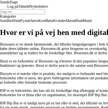
Sunde
Dage
Log på
Tilmeld
Nyhedsbrev
Kategorier
Sundhed
Sind
Fysisk
Søvn
Kost
Børn
Kvinder
Mænd
Hud
Mund
Hvor er vi på vej hen med digita
Biozonen er en dansk hjemmeside, der tilbyder biografgængere i hele lan
købe deres billetter online. Biozonen.dk giver brugerne en overskuelig 
anmeldelser og se trailers for de forskellige film. Biozonen.dk er derfo
Biozt er en forkortelse af Biozonen og refererer til den populære bio
funktioner og tjenester. Biozt er derfor præcis det samme som Biozonen
Biozym er et mærke eller et produkt, der muligvis er forbundet med bio
forkortelse eller et navn, der giver forbrugerne information om produkte
at forbedre eller forenkle bestemte processer.
BIP er en forkortelse, der kan stå for forskellige ting afhængigt af kon
forkortelse for et firma eller en organisation, for eksempel BIP Bip Bar
BIP Bip Bar er et muligt navn på en bar eller et sted, der tilbyder en l
for sin gode musik, energiske personale og festlige arrangementer. Barb