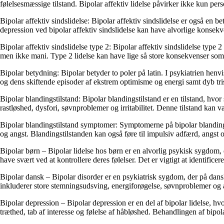
følelsesmæssige tilstand. Bipolar affektiv lidelse påvirker ikke kun pe
Bipolar affektiv sindslidelse: Bipolar affektiv sindslidelse er også en b
depression ved bipolar affektiv sindslidelse kan have alvorlige konsekv
Bipolar affektiv sindslidelse type 2: Bipolar affektiv sindslidelse type
men ikke mani. Type 2 lidelse kan have lige så store konsekvenser som 
Bipolar betydning: Bipolar betyder to poler på latin. I psykiatrien henvi
og dens skiftende episoder af ekstrem optimisme og energi samt dyb tri
Bipolar blandingstilstand: Bipolar blandingstilstand er en tilstand, hvo
rastløshed, dysfori, søvnproblemer og irritabilitet. Denne tilstand kan 
Bipolar blandingstilstand symptomer: Symptomerne på bipolar blandingst
og angst. Blandingstilstanden kan også føre til impulsiv adfærd, angst 
Bipolar børn – Bipolar lidelse hos børn er en alvorlig psykisk sygdo
have svært ved at kontrollere deres følelser. Det er vigtigt at identificer
Bipolar dansk – Bipolar disorder er en psykiatrisk sygdom, der på dan
inkluderer store stemningsudsving, energiforøgelse, søvnproblemer og æ
Bipolar depression – Bipolar depression er en del af bipolar lidelse, 
træthed, tab af interesse og følelse af håbløshed. Behandlingen af bipol