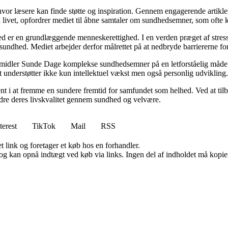
 hvor læsere kan finde støtte og inspiration. Gennem engagerende artikle
 livet, opfordrer mediet til åbne samtaler om sundhedsemner, som ofte 
d er en grundlæggende menneskerettighed. I en verden præget af stress
es sundhed. Mediet arbejder derfor målrettet på at nedbryde barriererne f
rmidler Sunde Dage komplekse sundhedsemner på en letforståelig måde. D
t understøtter ikke kun intellektuel vækst men også personlig udvikling.
nt i at fremme en sundere fremtid for samfundet som helhed. Ved at tilb
bedre deres livskvalitet gennem sundhed og velvære.
terest
TikTok
Mail
RSS
t link og foretager et køb hos en forhandler.
og kan opnå indtægt ved køb via links. Ingen del af indholdet må kopiere