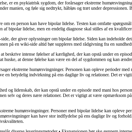
delse, er en psykiatrisk sygdom, der forårsager ekstreme humørsvingni
der manien, og føle sig nedtrykt, håbløs og træt under depressionen. B
rdere om en person kan have bipolar lidelse. Testen kan omfatte spørgsmå
n af bipolar lidelse, men en endelig diagnose skal stilles af en kvalificer
-side, der giver oplysninger om bipolar lidelse. Siden kan indeholde d
tionen på en wiki-side altid bør suppleres med rådgivning fra en sundhed
til at beskrive intense følelser af kærlighed, der kan opstå under en ep
gt at huske, at denne følelse kan være en del af sygdommen og kan ændre 
rårsager ekstreme humørsvingninger. Personen kan opleve perioder med m
ve en betydelig indvirkning på ens daglige liv og relationer. Det er vig
lighed og lidenskab, der kan opstå under en episode med mani hos perso
en selv og deres nære relationer. Det er vigtigt at være opmærksom på
 ekstreme humørsvingninger. Personer med bipolar lidelse kan opleve pe
umørsvingninger kan have stor indflydelse på ens daglige liv og forhold
ivskvaliteten.
oreslår diverse leveringsmetoder
•
Ekspansionen bør ske gennem internet