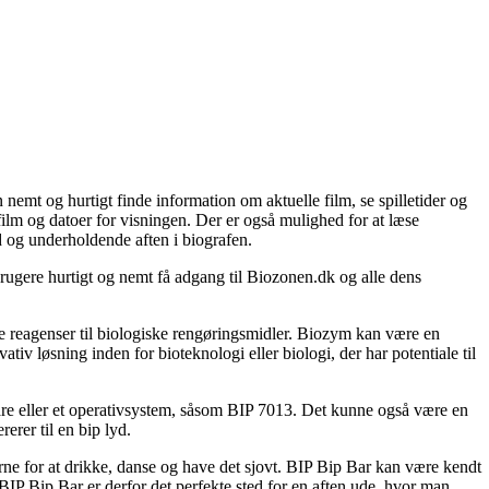
nemt og hurtigt finde information om aktuelle film, se spilletider og
ilm og datoer for visningen. Der er også mulighed for at læse
od og underholdende aften i biografen.
rugere hurtigt og nemt få adgang til Biozonen.dk og alle dens
ke reagenser til biologiske rengøringsmidler. Biozym kan være en
iv løsning inden for bioteknologi eller biologi, der har potentiale til
ftware eller et operativsystem, såsom BIP 7013. Det kunne også være en
erer til en bip lyd.
erne for at drikke, danse og have det sjovt. BIP Bip Bar kan være kendt
BIP Bip Bar er derfor det perfekte sted for en aften ude, hvor man