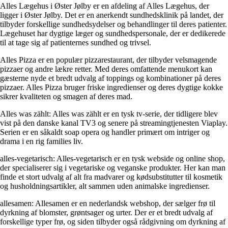
Alles Lægehus i Øster Jølby er en afdeling af Alles Lægehus, der
ligger i Øster Jølby. Det er en anerkendt sundhedsklinik på landet, der
tilbyder forskellige sundhedsydelser og behandlinger til deres patienter.
Lægehuset har dygtige læger og sundhedspersonale, der er dedikerede
til at tage sig af patienternes sundhed og trivsel.
Alles Pizza er en populær pizzarestaurant, der tilbyder velsmagende
pizzaer og andre lækre retter. Med deres omfattende menukort kan
gæsterne nyde et bredt udvalg af toppings og kombinationer på deres
pizzaer. Alles Pizza bruger friske ingredienser og deres dygtige kokke
sikrer kvaliteten og smagen af deres mad.
Alles was zählt: Alles was zählt er en tysk tv-serie, der tidligere blev
vist på den danske kanal TV3 og senere på streamingtjenesten Viaplay.
Serien er en såkaldt soap opera og handler primært om intriger og
drama i en rig families liv.
alles-vegetarisch: Alles-vegetarisch er en tysk webside og online shop,
der specialiserer sig i vegetariske og veganske produkter. Her kan man
finde et stort udvalg af alt fra madvarer og kødsubstitutter til kosmetik
og husholdningsartikler, alt sammen uden animalske ingredienser.
allesamen: Allesamen er en nederlandsk webshop, der sælger frø til
dyrkning af blomster, grøntsager og urter. Der er et bredt udvalg af
forskellige typer frø, og siden tilbyder også rådgivning om dyrkning af