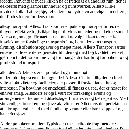
facade. Indvendigt byder kirken på et fredeligt og åndeligt rum, der er
dekoreret med glasmosaikvinduer og kunstværker. Allesø Kirke
inviterer folk til at besøge, reflektere og nyde den åndelige atmosfære,
der findes inden for dens mure.
allesø transport: Allesø Transport er et pålideligt transportfirma, der
tilbyder effektive logistikløsninger til virksomheder og enkeltpersoner i
Allesø og omegn. Firmaet har et bredt udvalg af køretøjer, der kan
imødekomme forskellige transportbehov, herunder varetransport,
flytning, distributionsopgaver og meget mere. Allesø Transport sætter
en ære i at levere deres tjenester til tiden og med høj kvalitet, hvilket
gør dem til det foretrukne valg for mange, der har brug for pålidelig og
professionel transport.
alletiders: Alletiders er et populært og rummeligt
underholdningsscenter beliggende i Allesø. Centret tilbyder en bred
vifte af aktiviteter og faciliteter, der passer til forskellige aldre og
interesser. Fra bowling og arkadespil til fitness og spa, der er noget for
enhver smag. Alletiders er også vært for forskellige events og
arrangementer, herunder fødselsdage, firmafester og børneparties. Med
sin venlige atmosfære og sjove aktiviteter er Alletiders det perfekte sted
at tilbringe kvalitetstid med familie og venner eller bare slappe af og
have det sjovt.
Andre populære artikler:
Typisk den mest letkøbte fragtmetode
•
Internet webshops giver diverse forskellige leveringsmuligheder
•
Den