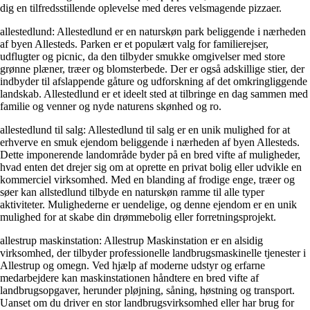
dig en tilfredsstillende oplevelse med deres velsmagende pizzaer.
allestedlund: Allestedlund er en naturskøn park beliggende i nærheden
af byen Allesteds. Parken er et populært valg for familierejser,
udflugter og picnic, da den tilbyder smukke omgivelser med store
grønne plæner, træer og blomsterbede. Der er også adskillige stier, der
indbyder til afslappende gåture og udforskning af det omkringliggende
landskab. Allestedlund er et ideelt sted at tilbringe en dag sammen med
familie og venner og nyde naturens skønhed og ro.
allestedlund til salg: Allestedlund til salg er en unik mulighed for at
erhverve en smuk ejendom beliggende i nærheden af byen Allesteds.
Dette imponerende landområde byder på en bred vifte af muligheder,
hvad enten det drejer sig om at oprette en privat bolig eller udvikle en
kommerciel virksomhed. Med en blanding af frodige enge, træer og
søer kan allstedlund tilbyde en naturskøn ramme til alle typer
aktiviteter. Mulighederne er uendelige, og denne ejendom er en unik
mulighed for at skabe din drømmebolig eller forretningsprojekt.
allestrup maskinstation: Allestrup Maskinstation er en alsidig
virksomhed, der tilbyder professionelle landbrugsmaskinelle tjenester i
Allestrup og omegn. Ved hjælp af moderne udstyr og erfarne
medarbejdere kan maskinstationen håndtere en bred vifte af
landbrugsopgaver, herunder pløjning, såning, høstning og transport.
Uanset om du driver en stor landbrugsvirksomhed eller har brug for