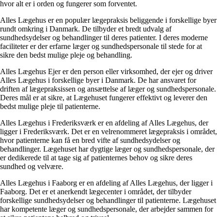
hvor alt er i orden og fungerer som forventet.
Alles Lægehus er en populær lægepraksis beliggende i forskellige byer
rundt omkring i Danmark. De tilbyder et bredt udvalg af
sundhedsydelser og behandlinger til deres patienter. I deres moderne
faciliteter er der erfarne læger og sundhedspersonale til stede for at
sikre den bedst mulige pleje og behandling.
Alles Lægehus Ejer er den person eller virksomhed, der ejer og driver
Alles Lægehus i forskellige byer i Danmark. De har ansvaret for
driften af lægepraksissen og ansættelse af læger og sundhedspersonale.
Deres mål er at sikre, at Lægehuset fungerer effektivt og leverer den
bedst mulige pleje til patienterne.
Alles Lægehus i Frederiksværk er en afdeling af Alles Lægehus, der
ligger i Frederiksværk. Det er en velrenommeret lægepraksis i området,
hvor patienterne kan få en bred vifte af sundhedsydelser og
behandlinger. Lægehuset har dygtige læger og sundhedspersonale, der
er dedikerede til at tage sig af patienternes behov og sikre deres
sundhed og velvære.
Alles Lægehus i Faaborg er en afdeling af Alles Lægehus, der ligger i
Faaborg. Det er et anerkendt lægecenter i området, der tilbyder
forskellige sundhedsydelser og behandlinger til patienterne. Lægehuset
har kompetente læger og sundhedspersonale, der arbejder sammen for