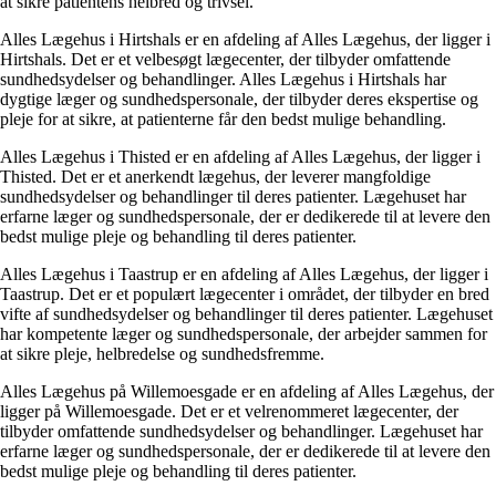
at sikre patientens helbred og trivsel.
Alles Lægehus i Hirtshals er en afdeling af Alles Lægehus, der ligger i
Hirtshals. Det er et velbesøgt lægecenter, der tilbyder omfattende
sundhedsydelser og behandlinger. Alles Lægehus i Hirtshals har
dygtige læger og sundhedspersonale, der tilbyder deres ekspertise og
pleje for at sikre, at patienterne får den bedst mulige behandling.
Alles Lægehus i Thisted er en afdeling af Alles Lægehus, der ligger i
Thisted. Det er et anerkendt lægehus, der leverer mangfoldige
sundhedsydelser og behandlinger til deres patienter. Lægehuset har
erfarne læger og sundhedspersonale, der er dedikerede til at levere den
bedst mulige pleje og behandling til deres patienter.
Alles Lægehus i Taastrup er en afdeling af Alles Lægehus, der ligger i
Taastrup. Det er et populært lægecenter i området, der tilbyder en bred
vifte af sundhedsydelser og behandlinger til deres patienter. Lægehuset
har kompetente læger og sundhedspersonale, der arbejder sammen for
at sikre pleje, helbredelse og sundhedsfremme.
Alles Lægehus på Willemoesgade er en afdeling af Alles Lægehus, der
ligger på Willemoesgade. Det er et velrenommeret lægecenter, der
tilbyder omfattende sundhedsydelser og behandlinger. Lægehuset har
erfarne læger og sundhedspersonale, der er dedikerede til at levere den
bedst mulige pleje og behandling til deres patienter.