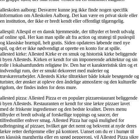
alleskolen aalborg: Desværre kunne jeg ikke finde nogen specifik
information om Alleskolen Aalborg. Det kan være en privat skole eller
en institution, der ikke er bredt kendt eller offentligt tilgængelig.
allespil: Allespil er en dansk hjemmeside, der tilbyder et bredt udvalg
af online spil. Her kan man spille alt fra action og strategi til puslespil
og klassiske brætspil, helt gratis. Siden opdateres løbende med nye
spil, og det er ikke nødvendigt at oprette en konto for at spille.
allested kirke: Allested Kirke er en smuk og historisk kirke beliggende
i byen Allesteds. Kirken er kendt for sin imponerende arkitektur og sin
rolle i lokalsamfundets religiøse liv. Den har et karakteristisk tårn og et
indvendigt rum, der er smukt dekoreret med malerier og
træskærerarbejder. Allesteds Kirke tiltrækker både lokale besøgende og
turister, der ønsker at opleve den åndelige atmosfære og den kulturelle
rigdom, der findes inden for dens mure.
allested pizza: Allested Pizza er en populær pizzarestaurant beliggende
i byen Allesteds. Restauranten er kendt for sine lækre pizzaer lavet
med de friskeste ingredienser og den bedste kvalitet. Deres menu
tilbyder et bredt udvalg af forskellige toppings og saucer, der
tilfredsstiller enhver smag. Allested Pizza har også mulighed for
udbringning af pizzaer, hvilket gør det nemt og bekvemt at nyde deres
lækre retter derhjemme eller på kontoret. Uanset om du er i humør til
en klassisk margherita eller en sprød pepperoni, vil Allested Pizza sikre