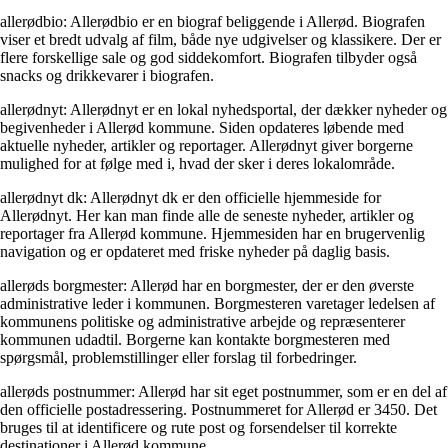
allerødbio: Allerødbio er en biograf beliggende i Allerød. Biografen
viser et bredt udvalg af film, både nye udgivelser og klassikere. Der er
flere forskellige sale og god siddekomfort. Biografen tilbyder også
snacks og drikkevarer i biografen.
allerødnyt: Allerødnyt er en lokal nyhedsportal, der dækker nyheder og
begivenheder i Allerød kommune. Siden opdateres løbende med
aktuelle nyheder, artikler og reportager. Allerødnyt giver borgerne
mulighed for at følge med i, hvad der sker i deres lokalområde.
allerødnyt dk: Allerødnyt dk er den officielle hjemmeside for
Allerødnyt. Her kan man finde alle de seneste nyheder, artikler og
reportager fra Allerød kommune. Hjemmesiden har en brugervenlig
navigation og er opdateret med friske nyheder på daglig basis.
allerøds borgmester: Allerød har en borgmester, der er den øverste
administrative leder i kommunen. Borgmesteren varetager ledelsen af
kommunens politiske og administrative arbejde og repræsenterer
kommunen udadtil. Borgerne kan kontakte borgmesteren med
spørgsmål, problemstillinger eller forslag til forbedringer.
allerøds postnummer: Allerød har sit eget postnummer, som er en del af
den officielle postadressering. Postnummeret for Allerød er 3450. Det
bruges til at identificere og rute post og forsendelser til korrekte
destinationer i Allerød kommune.