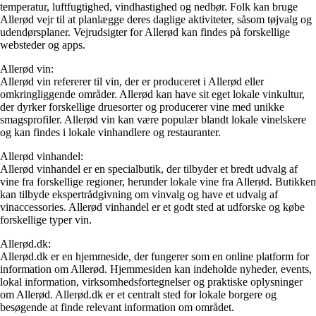
temperatur, luftfugtighed, vindhastighed og nedbør. Folk kan bruge
Allerød vejr til at planlægge deres daglige aktiviteter, såsom tøjvalg og
udendørsplaner. Vejrudsigter for Allerød kan findes på forskellige
websteder og apps.
Allerød vin:
Allerød vin refererer til vin, der er produceret i Allerød eller
omkringliggende områder. Allerød kan have sit eget lokale vinkultur,
der dyrker forskellige druesorter og producerer vine med unikke
smagsprofiler. Allerød vin kan være populær blandt lokale vinelskere
og kan findes i lokale vinhandlere og restauranter.
Allerød vinhandel:
Allerød vinhandel er en specialbutik, der tilbyder et bredt udvalg af
vine fra forskellige regioner, herunder lokale vine fra Allerød. Butikken
kan tilbyde ekspertrådgivning om vinvalg og have et udvalg af
vinaccessories. Allerød vinhandel er et godt sted at udforske og købe
forskellige typer vin.
Allerød.dk:
Allerød.dk er en hjemmeside, der fungerer som en online platform for
information om Allerød. Hjemmesiden kan indeholde nyheder, events,
lokal information, virksomhedsfortegnelser og praktiske oplysninger
om Allerød. Allerød.dk er et centralt sted for lokale borgere og
besøgende at finde relevant information om området.