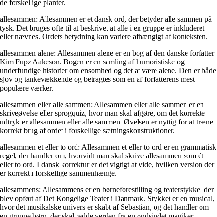
de forskellige planter.
allesammen: Allesammen er et dansk ord, der betyder alle sammen på
tysk. Det bruges ofte til at beskrive, at alle i en gruppe er inkluderet
eller nævnes. Ordets betydning kan variere afhængigt af konteksten.
allesammen alene: Allesammen alene er en bog af den danske forfatter
Kim Fupz Aakeson. Bogen er en samling af humoristiske og
underfundige historier om ensomhed og det at være alene. Den er både
sjov og tankevækkende og betragtes som en af forfatterens mest
populære værker.
allesammen eller alle sammen: Allesammen eller alle sammen er en
skriveøvelse eller sprogquiz, hvor man skal afgøre, om det korrekte
udtryk er allesammen eller alle sammen. Øvelsen er nyttig for at træne
korrekt brug af ordet i forskellige sætningskonstruktioner.
allesammen et eller to ord: Allesammen et eller to ord er en grammatisk
regel, der handler om, hvorvidt man skal skrive allesammen som ét
eller to ord. I dansk korrektur er det vigtigt at vide, hvilken version der
er korrekt i forskellige sammenhænge.
allesammens: Allesammens er en børneforestilling og teaterstykke, der
blev opført af Det Kongelige Teater i Danmark. Stykket er en musical,
hvor det musikalske univers er skabt af Sebastian, og det handler om
en gruppe børn, der skal redde verden fra en ondsindet magiker.