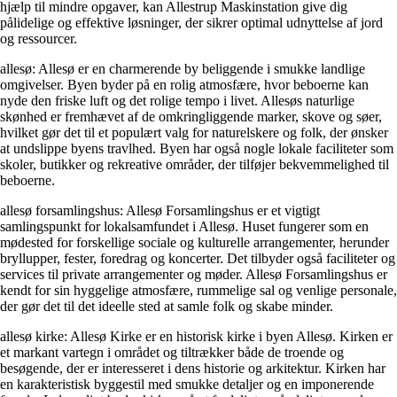
hjælp til mindre opgaver, kan Allestrup Maskinstation give dig
pålidelige og effektive løsninger, der sikrer optimal udnyttelse af jord
og ressourcer.
allesø: Allesø er en charmerende by beliggende i smukke landlige
omgivelser. Byen byder på en rolig atmosfære, hvor beboerne kan
nyde den friske luft og det rolige tempo i livet. Allesøs naturlige
skønhed er fremhævet af de omkringliggende marker, skove og søer,
hvilket gør det til et populært valg for naturelskere og folk, der ønsker
at undslippe byens travlhed. Byen har også nogle lokale faciliteter som
skoler, butikker og rekreative områder, der tilføjer bekvemmelighed til
beboerne.
allesø forsamlingshus: Allesø Forsamlingshus er et vigtigt
samlingspunkt for lokalsamfundet i Allesø. Huset fungerer som en
mødested for forskellige sociale og kulturelle arrangementer, herunder
bryllupper, fester, foredrag og koncerter. Det tilbyder også faciliteter og
services til private arrangementer og møder. Allesø Forsamlingshus er
kendt for sin hyggelige atmosfære, rummelige sal og venlige personale,
der gør det til det ideelle sted at samle folk og skabe minder.
allesø kirke: Allesø Kirke er en historisk kirke i byen Allesø. Kirken er
et markant vartegn i området og tiltrækker både de troende og
besøgende, der er interesseret i dens historie og arkitektur. Kirken har
en karakteristisk byggestil med smukke detaljer og en imponerende