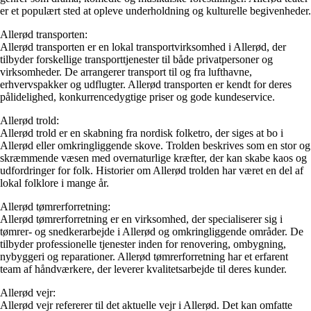
er et populært sted at opleve underholdning og kulturelle begivenheder.
Allerød transporten:
Allerød transporten er en lokal transportvirksomhed i Allerød, der
tilbyder forskellige transporttjenester til både privatpersoner og
virksomheder. De arrangerer transport til og fra lufthavne,
erhvervspakker og udflugter. Allerød transporten er kendt for deres
pålidelighed, konkurrencedygtige priser og gode kundeservice.
Allerød trold:
Allerød trold er en skabning fra nordisk folketro, der siges at bo i
Allerød eller omkringliggende skove. Trolden beskrives som en stor og
skræmmende væsen med overnaturlige kræfter, der kan skabe kaos og
udfordringer for folk. Historier om Allerød trolden har været en del af
lokal folklore i mange år.
Allerød tømrerforretning:
Allerød tømrerforretning er en virksomhed, der specialiserer sig i
tømrer- og snedkerarbejde i Allerød og omkringliggende områder. De
tilbyder professionelle tjenester inden for renovering, ombygning,
nybyggeri og reparationer. Allerød tømrerforretning har et erfarent
team af håndværkere, der leverer kvalitetsarbejde til deres kunder.
Allerød vejr:
Allerød vejr refererer til det aktuelle vejr i Allerød. Det kan omfatte