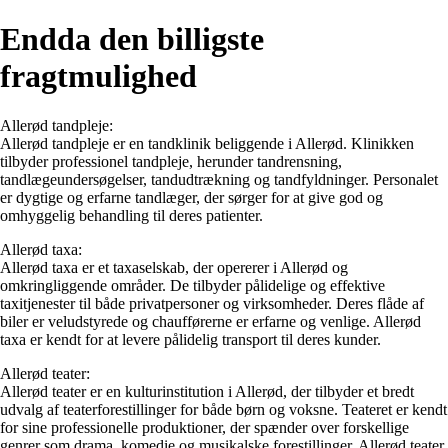
Endda den billigste
fragtmulighed
Allerød tandpleje:
Allerød tandpleje er en tandklinik beliggende i Allerød. Klinikken
tilbyder professionel tandpleje, herunder tandrensning,
tandlægeundersøgelser, tandudtrækning og tandfyldninger. Personalet
er dygtige og erfarne tandlæger, der sørger for at give god og
omhyggelig behandling til deres patienter.
Allerød taxa:
Allerød taxa er et taxaselskab, der opererer i Allerød og
omkringliggende områder. De tilbyder pålidelige og effektive
taxitjenester til både privatpersoner og virksomheder. Deres flåde af
biler er veludstyrede og chaufførerne er erfarne og venlige. Allerød
taxa er kendt for at levere pålidelig transport til deres kunder.
Allerød teater:
Allerød teater er en kulturinstitution i Allerød, der tilbyder et bredt
udvalg af teaterforestillinger for både børn og voksne. Teateret er kendt
for sine professionelle produktioner, der spænder over forskellige
genrer som drama, komedie og musikalske forestillinger. Allerød teater