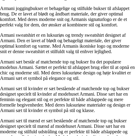
Armani joggingbukser er behagelige og stilfulde bukser til afslappet
brug. De er lavet af blødt og åndbart materiale, der giver optimal
komfort. Med deres moderne snit og Armanis signaturlogo er de et
perfekt valg for dem, der ønsker at kombinere stil og komfort.
Armani sweatshirt er en luksuriøs og trendy sweatshirt designet af
Armani. Den er lavet af blødt og behageligt materiale, der giver
optimal komfort og varme. Med Armanis ikoniske logo og moderne
snit er denne sweatshirt et stilfuldt valg til enhver lejlighed.
Armani sæt består af matchende top og bukser fra det populære
modehus Armani. Sættet er perfekt til afslappet brug eller til at opnå en
chic og moderne stil. Med deres luksuriøse design og høje kvalitet er
Armani sæt et symbol på elegance og stil.
Armani sæt til kvinder er sæt bestående af matchende top og bukser
designet specielt til kvinder af modehuset Armani. Disse sæt har en
feminin og elegant stil og er perfekte til både afslappede og mere
formelle begivenheder. Med deres luksuriøse materialer og design er
Armani sæt til kvinder et symbol på stil og klasse.
Armani sæt til mænd er sæt bestående af matchende top og bukser
designet specielt til mænd af modehuset Armani. Disse sæt har en
moderne og stilfuld udstråling og er perfekte til både afslappede og