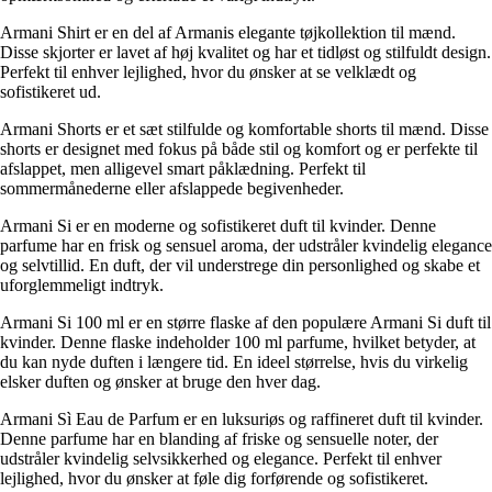
Armani Shirt er en del af Armanis elegante tøjkollektion til mænd.
Disse skjorter er lavet af høj kvalitet og har et tidløst og stilfuldt design.
Perfekt til enhver lejlighed, hvor du ønsker at se velklædt og
sofistikeret ud.
Armani Shorts er et sæt stilfulde og komfortable shorts til mænd. Disse
shorts er designet med fokus på både stil og komfort og er perfekte til
afslappet, men alligevel smart påklædning. Perfekt til
sommermånederne eller afslappede begivenheder.
Armani Si er en moderne og sofistikeret duft til kvinder. Denne
parfume har en frisk og sensuel aroma, der udstråler kvindelig elegance
og selvtillid. En duft, der vil understrege din personlighed og skabe et
uforglemmeligt indtryk.
Armani Si 100 ml er en større flaske af den populære Armani Si duft til
kvinder. Denne flaske indeholder 100 ml parfume, hvilket betyder, at
du kan nyde duften i længere tid. En ideel størrelse, hvis du virkelig
elsker duften og ønsker at bruge den hver dag.
Armani Sì Eau de Parfum er en luksuriøs og raffineret duft til kvinder.
Denne parfume har en blanding af friske og sensuelle noter, der
udstråler kvindelig selvsikkerhed og elegance. Perfekt til enhver
lejlighed, hvor du ønsker at føle dig forførende og sofistikeret.