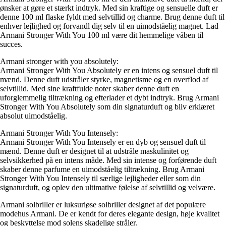
ønsker at gøre et stærkt indtryk. Med sin kraftige og sensuelle duft er
denne 100 ml flaske fyldt med selvtillid og charme. Brug denne duft til
enhver lejlighed og forvandl dig selv til en uimodståelig magnet. Lad
Armani Stronger With You 100 ml være dit hemmelige våben til
succes.
Armani stronger with you absolutely:
Armani Stronger With You Absolutely er en intens og sensuel duft til
mænd. Denne duft udstråler styrke, magnetisme og en overflod af
selvtillid. Med sine kraftfulde noter skaber denne duft en
uforglemmelig tiltrækning og efterlader et dybt indtryk. Brug Armani
Stronger With You Absolutely som din signaturduft og bliv erklæret
absolut uimodståelig.
Armani Stronger With You Intensely:
Armani Stronger With You Intensely er en dyb og sensuel duft til
mænd. Denne duft er designet til at udstråle maskulinitet og
selvsikkerhed på en intens måde. Med sin intense og forførende duft
skaber denne parfume en uimodståelig tiltrækning. Brug Armani
Stronger With You Intensely til særlige lejligheder eller som din
signaturduft, og oplev den ultimative følelse af selvtillid og velvære.
Armani solbriller er luksuriøse solbriller designet af det populære
modehus Armani. De er kendt for deres elegante design, høje kvalitet
og beskyttelse mod solens skadelige stråler.