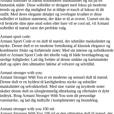
Armani solbriller til mænd kombinerer maskulinitet og stil på en
fantastisk måde. Disse solbriller er designet med fokus på moderne
trends og giver dig mulighed for at tilføje et touch af luksus til dit
outfit. Med deres elegante detaljer og overlegne kvalitet er disse
solbriller et fashion statement, der ikke er til at overse. Uanset om du
vil beskytte dine øjne mod solen eller bare vil se cool ud, vil Armani
solbriller til mænd være det perfekte valg.
Armani sport code:
Armani Sport Code er en duft til mænd, der udstråler maskulinitet og
styrke. Denne duft er en moderne fortolkning af klassisk elegance og
kombinerer friske og forførende noter. Med sin intense og sofistikerede
duft er Armani Sport Code det ideelle valg til både hverdagsbrug og
særlige lejligheder. Lad dig forføre af denne unikke og karismatiske
duft og oplev den ultimative følelse af velvære og selvtillid.
Armani stronger with you:
Armani Stronger With You er en moderne og sensuel duft til mænd.
Denne duft er en hyldest til kærlighedens styrke og udstråler
maskulinitet og selvsikkerhed. Med sine varme og krydrede noter
skaber denne duft en uforglemmelig tiltrækning og efterlader et dybt
indtryk. Brug Armani Stronger With You som dit personlige
varemærke, og lad dig indhylle i komplimenter og beundring.
Armani stronger with you 100 ml:
Armani Stronger With You 100 ml er den ultimative duft til mænd, der