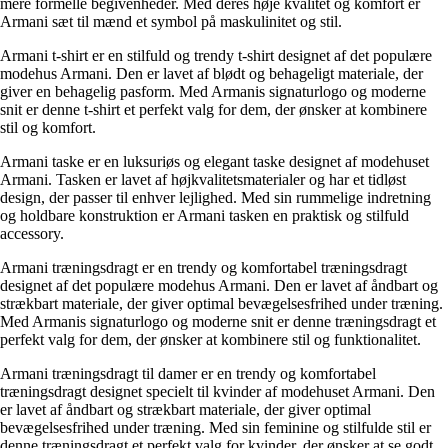
mere formelle begivenheder. Med deres høje kvalitet og komfort er
Armani sæt til mænd et symbol på maskulinitet og stil.
Armani t-shirt er en stilfuld og trendy t-shirt designet af det populære
modehus Armani. Den er lavet af blødt og behageligt materiale, der
giver en behagelig pasform. Med Armanis signaturlogo og moderne
snit er denne t-shirt et perfekt valg for dem, der ønsker at kombinere
stil og komfort.
Armani taske er en luksuriøs og elegant taske designet af modehuset
Armani. Tasken er lavet af højkvalitetsmaterialer og har et tidløst
design, der passer til enhver lejlighed. Med sin rummelige indretning
og holdbare konstruktion er Armani tasken en praktisk og stilfuld
accessory.
Armani træningsdragt er en trendy og komfortabel træningsdragt
designet af det populære modehus Armani. Den er lavet af åndbart og
strækbart materiale, der giver optimal bevægelsesfrihed under træning.
Med Armanis signaturlogo og moderne snit er denne træningsdragt et
perfekt valg for dem, der ønsker at kombinere stil og funktionalitet.
Armani træningsdragt til damer er en trendy og komfortabel
træningsdragt designet specielt til kvinder af modehuset Armani. Den
er lavet af åndbart og strækbart materiale, der giver optimal
bevægelsesfrihed under træning. Med sin feminine og stilfulde stil er
denne træningsdragt et perfekt valg for kvinder, der ønsker at se godt