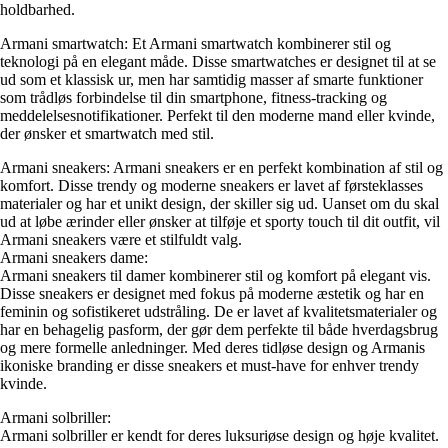
holdbarhed.
Armani smartwatch: Et Armani smartwatch kombinerer stil og
teknologi på en elegant måde. Disse smartwatches er designet til at se
ud som et klassisk ur, men har samtidig masser af smarte funktioner
som trådløs forbindelse til din smartphone, fitness-tracking og
meddelelsesnotifikationer. Perfekt til den moderne mand eller kvinde,
der ønsker et smartwatch med stil.
Armani sneakers: Armani sneakers er en perfekt kombination af stil og
komfort. Disse trendy og moderne sneakers er lavet af førsteklasses
materialer og har et unikt design, der skiller sig ud. Uanset om du skal
ud at løbe ærinder eller ønsker at tilføje et sporty touch til dit outfit, vil
Armani sneakers være et stilfuldt valg.
Armani sneakers dame:
Armani sneakers til damer kombinerer stil og komfort på elegant vis.
Disse sneakers er designet med fokus på moderne æstetik og har en
feminin og sofistikeret udstråling. De er lavet af kvalitetsmaterialer og
har en behagelig pasform, der gør dem perfekte til både hverdagsbrug
og mere formelle anledninger. Med deres tidløse design og Armanis
ikoniske branding er disse sneakers et must-have for enhver trendy
kvinde.
Armani solbriller:
Armani solbriller er kendt for deres luksuriøse design og høje kvalitet.