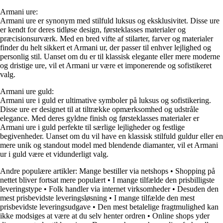
Armani ure:
Armani ure er synonym med stilfuld luksus og eksklusivitet. Disse ure
er kendt for deres tidløse design, førsteklasses materialer og
præcisionsurværk. Med en bred vifte af stilarter, farver og materialer
finder du helt sikkert et Armani ur, der passer til enhver lejlighed og
personlig stil. Uanset om du er til klassisk elegante eller mere moderne
og dristige ure, vil et Armani ur være et imponerende og sofistikeret
valg.
Armani ure guld:
Armani ure i guld er ultimative symboler på luksus og sofistikering.
Disse ure er designet til at tiltrække opmærksomhed og udstråle
elegance. Med deres gyldne finish og førsteklasses materialer er
Armani ure i guld perfekte til særlige lejligheder og festlige
begivenheder. Uanset om du vil have en klassisk stilfuld guldur eller en
mere unik og standout model med blendende diamanter, vil et Armani
ur i guld være et vidunderligt valg.
Andre populære artikler:
Mange bestiller via netshops
•
Shopping på
nettet bliver fortsat mere populært
•
I mange tilfælde den prisbilligste
leveringstype
•
Folk handler via internet virksomheder
•
Desuden den
mest prisbevidste leveringsløsning
•
I mange tilfælde den mest
prisbevidste leveringsudgave
•
Den mest betalelige fragtmulighed kan
ikke modsiges at være at du selv henter ordren
•
Online shops yder