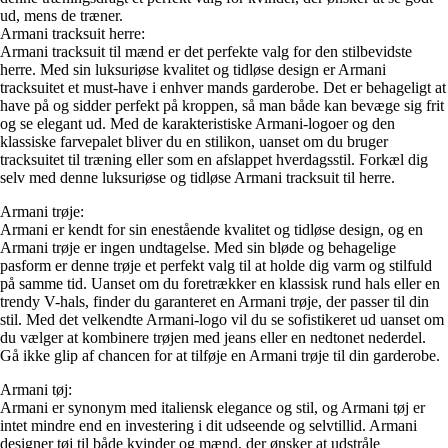
ud, mens de træner.
Armani tracksuit herre:
Armani tracksuit til mænd er det perfekte valg for den stilbevidste
herre. Med sin luksuriøse kvalitet og tidløse design er Armani
tracksuitet et must-have i enhver mands garderobe. Det er behageligt at
have på og sidder perfekt på kroppen, så man både kan bevæge sig frit
og se elegant ud. Med de karakteristiske Armani-logoer og den
klassiske farvepalet bliver du en stilikon, uanset om du bruger
tracksuitet til træning eller som en afslappet hverdagsstil. Forkæl dig
selv med denne luksuriøse og tidløse Armani tracksuit til herre.
Armani trøje:
Armani er kendt for sin enestående kvalitet og tidløse design, og en
Armani trøje er ingen undtagelse. Med sin bløde og behagelige
pasform er denne trøje et perfekt valg til at holde dig varm og stilfuld
på samme tid. Uanset om du foretrækker en klassisk rund hals eller en
trendy V-hals, finder du garanteret en Armani trøje, der passer til din
stil. Med det velkendte Armani-logo vil du se sofistikeret ud uanset om
du vælger at kombinere trøjen med jeans eller en nedtonet nederdel.
Gå ikke glip af chancen for at tilføje en Armani trøje til din garderobe.
Armani tøj:
Armani er synonym med italiensk elegance og stil, og Armani tøj er
intet mindre end en investering i dit udseende og selvtillid. Armani
designer tøj til både kvinder og mænd, der ønsker at udstråle