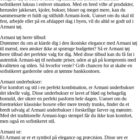
sofistikeret luksus i enhver situation. Med en bred vifte af produkter,
herunder jakkesæt, kjoler, bukser, bluser og meget mere, kan du
sammensætte et fuldt og stilfuldt Armani-look. Uanset om du skal til
fest, arbejde eller på en afslappet dag i byen, vil du altid se godt ud i
Armani tøj.
Armani tøj herre tilbud:
Drømmer du om at klæde dig i den ikoniske elegance med Armani tøj
til mænd, men ønsker ikke at sprænge budgettet? Så er Armani tøj
herre tilbud det perfekte valg for dig. Med disse tilbud kan du få fat i
autentisk Armani-tøj til nedsatte priser, uden at gå på kompromis med
kvaliteten og stilen. Så hvorfor vente? Grib chancen for at skabe en
sofistikeret garderobe uden at tømme bankkontoen.
Armani underbukser:
For komfort og stil i en perfekt kombination, er Armani underbukser
det ideelle valg. Disse underbukser er lavet af blød og behagelig
bomuld, der sikrer en perfekt pasform hele dagen. Uanset om du
foretrækker klassiske boxere eller mere trendy trunks, finder du et
bredt udvalg af Armani underbukser i forskellige farver og mønstre.
Med det traditionelle Armani-logo stempel får du ikke kun komfort,
men også en sofistikeret stil.
Armani ur:
Et Armani ur er et symbol på elegance og præcision. Disse ure er