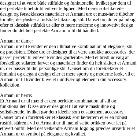
designet til at være både stilfulde og funktionelle, hvilket gør dem til
det perfekte tilbehør til enhver lejlighed. Med deres sofistikerede
design og førsteklasses materialer er Armani ure et must-have tilbehør
for alle, der ønsker at udstråle luksus og stil. Uanset om du er på udkig
efter et klassisk stilfuldt ur eller et mere moderne og innovativt design,
finder du det helt perfekte Armani ur til dit håndled.
Armani ur dame:
Armani ure til kvinder er den ultimative kombination af elegance, stil
og præcision. Disse ure er designet til at være smukke accessories, der
passer perfekt til enhver kvindes garderobe. Med et bredt udvalg af
forskellige stilarter, farver og materialer finder du helt sikkert et Armani
ur, der passer til din personlige stil. Uanset om du foretrækker et
feminint og elegant design eller et mere sporty og moderne look, vil et
Armani ur til kvinder blive et uundværligt element i din accessory-
kollektion.
Armani ur herre:
Et Armani ur til mænd er den perfekte kombination af stil og
funktionalitet. Disse ure er designet til at være maskuline og
sofistikerede, hvilket gør dem ideelle som et statement accessory.
Uanset om du foretrækker et klassisk sort læderrem eller en robust
rustfrit stålrem, vil et Armani ur til mænd sætte prikken over iet på
ethvert outfit. Med det velkendte Armani-logo og præcise urværk er et
Armani ur et symbol på elegance og kvalitet.