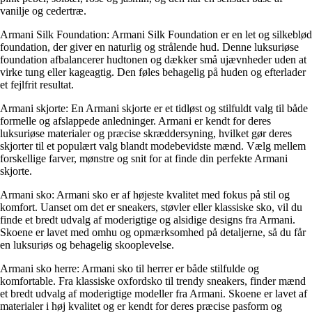
vanilje og cedertræ.
Armani Silk Foundation: Armani Silk Foundation er en let og silkeblød
foundation, der giver en naturlig og strålende hud. Denne luksuriøse
foundation afbalancerer hudtonen og dækker små ujævnheder uden at
virke tung eller kageagtig. Den føles behagelig på huden og efterlader
et fejlfrit resultat.
Armani skjorte: En Armani skjorte er et tidløst og stilfuldt valg til både
formelle og afslappede anledninger. Armani er kendt for deres
luksuriøse materialer og præcise skræddersyning, hvilket gør deres
skjorter til et populært valg blandt modebevidste mænd. Vælg mellem
forskellige farver, mønstre og snit for at finde din perfekte Armani
skjorte.
Armani sko: Armani sko er af højeste kvalitet med fokus på stil og
komfort. Uanset om det er sneakers, støvler eller klassiske sko, vil du
finde et bredt udvalg af moderigtige og alsidige designs fra Armani.
Skoene er lavet med omhu og opmærksomhed på detaljerne, så du får
en luksuriøs og behagelig skooplevelse.
Armani sko herre: Armani sko til herrer er både stilfulde og
komfortable. Fra klassiske oxfordsko til trendy sneakers, finder mænd
et bredt udvalg af moderigtige modeller fra Armani. Skoene er lavet af
materialer i høj kvalitet og er kendt for deres præcise pasform og