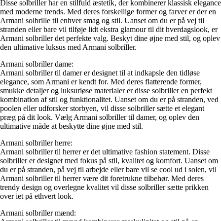
Disse solbriller har en stilfuld æstetik, der kombinerer klassisk elegance
med moderne trends. Med deres forskellige former og farver er der en
Armani solbrille til enhver smag og stil. Uanset om du er på vej til
stranden eller bare vil tilføje lidt ekstra glamour til dit hverdagslook, er
Armani solbriller det perfekte valg. Beskyt dine øjne med stil, og oplev
den ultimative luksus med Armani solbriller.
Armani solbriller dame:
Armani solbriller til damer er designet til at indkapsle den tidløse
elegance, som Armani er kendt for. Med deres flatterende former,
smukke detaljer og luksuriøse materialer er disse solbriller en perfekt
kombination af stil og funktionalitet. Uanset om du er på stranden, ved
poolen eller udforsker storbyen, vil disse solbriller sætte et elegant
præg på dit look. Vælg Armani solbriller til damer, og oplev den
ultimative måde at beskytte dine øjne med stil.
Armani solbriller herre:
Armani solbriller til herrer er det ultimative fashion statement. Disse
solbriller er designet med fokus på stil, kvalitet og komfort. Uanset om
du er på stranden, på vej til arbejde eller bare vil se cool ud i solen, vil
Armani solbriller til herrer være dit foretrukne tilbehør. Med deres
trendy design og overlegne kvalitet vil disse solbriller sætte prikken
over iet på ethvert look.
Armani solbriller mænd: