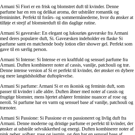
Armani Sì Fiori er en frisk og blomstret duft til kvinder. Denne
parfume har en ren og delikat aroma, der udstråler romantik og
femininitet. Perfekt til forårs- og sommermånederne, hvor du ønsker at
tilføje et strejf af blomsterduft til din daglige rutine.
Armani Si gaveæske: En elegant og luksuriøs gaveæske fra Armani
med deres populære duft, Si. Gaveæsken indeholder en flaske Si
parfume samt en matchende body lotion eller shower gel. Perfekt som
gave til en særlig person.
Armani Si Intense: Si Intense er en kraftfuld og sensuel parfume fra
Armani. Duften kombinerer noter af cassis, vanilje, patchouli og træ.
Denne intense version af Si er perfekt til kvinder, der ønsker en dybere
og mere langtidsholdbar duftoplevelse.
Armani Si parfume: Armani Si er en ikonisk og feminin duft, som
passer til kvinder i alle aldre. Duften åbner med noter af cassis og
frugtige blomster, mens hjertet afslører feminine nuancer af rose og
neroli. Si parfume har en varm og sensuel base af vanilje, patchouli og
trænoter.
Armani Si Passione: Si Passione er en passioneret og livlig duft fra
Armani. Denne moderne og dristige parfume er perfekt til kvinder, der
ønsker at udstråle selvsikkerhed og energi. Duften kombinerer noter af
pink peber, solbær, rose og jasmin, og den har en sensuel base af