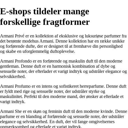
E-shops tildeler mange
forskellige fragtformer
Armani Privé er en kollektion af eksklusive og luksuriøse parfumer fra
det berømte modehus Armani. Denne kollektion har en række unikke
og forførende dufte, der er designet til at fremhæve din personlighed
og skabe en uforglemmelig duftoplevelse.
Armani Profondo er en forførende og maskulin duft til den moderne
gentleman. Denne duft er en harmonisk kombination af dybe og
sensuelle noter, der efterlader et varigt indtryk og udstråler elegance og
selvsikkerhed.
Armani Profumo er en intens og sofistikeret herreparfume. Denne duft
er fyldt med rige og sensuelle noter, der udstråler styrke og
maskulinitet. Perfekt til den moderne mand, der ønsker at efterlade et
varigt indtryk.
Armani She er en skøn og feminin duft til den moderne kvinde. Denne
parfume er en blanding af forførende og sensuelle noter, der udstråler
elegance og selvsikkerhed. En duft, der vil fange omgivelsernes
opmærksomhed og efterlade et varigt indtryk.