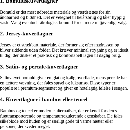
1. Bomuldskuvertlagner
Bomuld er det mest udbredte materiale og værdsættes for sin
åndbarhed og blødhed. Det er velegnet til helårsbrug og tåler hyppig
vask. Vælg eventuelt økologisk bomuld for et mere miljøvenligt valg.
2. Jersey-kuvertlagner
Jersey er et strækbart materiale, der former sig efter madrassen og
bliver siddende uden folder. Det kræver minimal strygning og er ideelt
til dig, der ønsker et praktisk og komfortabelt lagen til daglig brug.
3. Satin- og percale-kuvertlagner
Satinvævet bomuld giver en glat og kølig overflade, mens percale har
en tættere vævning, der føles sprød og luksuriøs. Disse typer er
populære i premium-segmentet og giver en hotelagtig følelse i sengen.
4. Kuvertlagner i bambus eller tencel
Bambus og tencel er moderne alternativer, der er kendt for deres
fugttransporterende og temperaturregulerende egenskaber. De føles
silkebløde mod huden og er særligt gode til varme nætter eller
personer, der sveder meget.