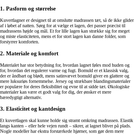
1. Pasform og størrelse
Kuvertlagner er designet til at omslutte madrassen tæt, så de ikke glider
af i løbet af natten. Sørg for at vælge et lagen, der passer præcist til
madrassens højde og mål. Et for lille lagen kan strække sig for meget
og miste elasticiteten, mens et for stort lagen kan danne folder, som
forstyrrer komforten.
2. Materiale og komfort
Materialet har stor betydning for, hvordan lagnet føles mod huden og
for, hvordan det regulerer varme og fugt. Bomuld er et klassisk valg,
der er åndbart og blødt, mens satinvævet bomuld giver en glattere og
mere luksuriøs fornemmelse. Jersey og strækbare blandingsmaterialer
er populære for deres fleksibilitet og evne til at sidde tæt. Økologiske
materialer kan være et godt valg for dig, der ønsker et mere
bæredygtigt alternativ.
3. Elasticitet og kantdesign
Et kuvertlagen skal kunne holde sig stramt omkring madrassen. Elastik
langs kanten – eller hele vejen rundt – sikrer, at lagnet bliver på plads.
Nogle modeller har ekstra forstærkede hjørner, som gør dem mere